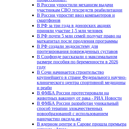
В России упростили механизм выдачи
участникам СВО техсредств реабилитации
В России упростят ввоз компьютеров и
смартфонов
В РФ за три года в донорских акциях
приняли участие 1,5 млн человек
В РФ почти 5 млн семей получат право на
маткапитал после продления программы
В РФ создали эндосистему для
протезирования поврежденных суставов
В Соцфонде рассказали о максимальном
размере пособия по беременности в 2026
году
В Сочи начинается строительство
крупнейшего в стране Федерального научно-
клинического центра спортивной медицины
и реаби
В ФМБА России протестировали на
животных вакцину от рака - РИА Новости
В ФМБА России разработан уникальный
способ терапии злокачественных
новообразований с использованием
наночастиц оксида же
В ядерном центре в Сарове прошла премьера