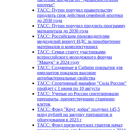
ипотеке"
ТАСС: Путин поручил правительству
продлить срок действия семейной ипотеки
до 2030 года
ТАСС: Путин поручил продлить программу
маткапитала до 2030 года
ТАСС: Российским производителям
медизделий вернут НДС за приобретение
материалов и комплектующих
ТАСС: Семьи станут участниками
всероссийского молодежного форума
"Машук" в 2024 году
ТАСС: Созданные в Сибири покрытия для
имплантов показали высокие
антибактериальные свойства
ТАСС: Спортивный марафон "Сила России"
пройдет с 1 июня по 10 августа
ТАСС: Ученые из России синтезировали
препараты, препятствующие старению
клеток
ТАСС: Фонд "Круг добра" получил 145,5
млрд рублей на закупку препаратов и
оборудования в 2023 г
ТАСС: Фонд президентских грантов начал