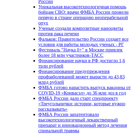
России
Уникальная высокотехнологичная помощь
бойцам СВО: врачи ФМБА России провели
первую в стране операцию неоперабельной
опух
Ученые создали композитные наноцветы
против рака печени
Фальков: Правительство России создает все
условия для работы молодых ученых - РГ
Фестиваль "Наука 0+" в Москве привлек
более 18 млн участников-ТАСС
Финансирование науки в РФ достигло 1,6
трлн рублей
Финансирование предупреждения
профзаболеваний может вырасти до 43,83
млрд рублей
ФМБА готово нарастить выпуск вакцины от
COVID-19 «Конвасэл» до 36 млн доз в год
ФМБА России дало старт спецпроекту
«Треугольнички: истории, которые нужно
рассказывать»
ФМБА России запатентовало
высокотехнологичный лекарственный
препарат и инновационный метод лечения
спинальной травмы