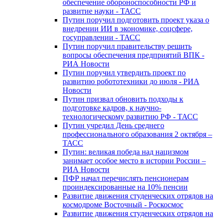
обеспечение обороноспособности РФ и
развитие науки - ТАСС
Путин поручил подготовить проект указа о
внедрении ИИ в экономике, соцсфере,
госуправлении - ТАСС
Путин поручил правительству решить
вопросы обеспечения предприятий ВПК -
РИА Новости
Путин поручил утвердить проект по
развитию робототехники до июля - РИА
Новости
Путин призвал обновить подходы к
подготовке кадров, к научно-
технологическому развитию РФ - ТАСС
Путин учредил День среднего
профессионального образования 2 октября –
ТАСС
Путин: великая победа над нацизмом
занимает особое место в истории России –
РИА Новости
ПФР начал перечислять пенсионерам
проиндексированные на 10% пенсии
Развитие движения студенческих отрядов на
космодроме Восточный - Роскосмос
Развитие движения студенческих отрядов на