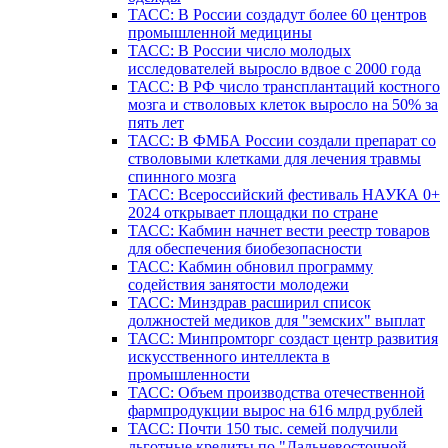
ТАСС: В России создадут более 60 центров
промышленной медицины
ТАСС: В России число молодых
исследователей выросло вдвое с 2000 года
ТАСС: В РФ число трансплантаций костного
мозга и стволовых клеток выросло на 50% за
пять лет
ТАСС: В ФМБА России создали препарат со
стволовыми клетками для лечения травмы
спинного мозга
ТАСС: Всероссийский фестиваль НАУКА 0+
2024 открывает площадки по стране
ТАСС: Кабмин начнет вести реестр товаров
для обеспечения биобезопасности
ТАСС: Кабмин обновил программу
содействия занятости молодежи
ТАСС: Минздрав расширил список
должностей медиков для "земских" выплат
ТАСС: Минпромторг создаст центр развития
искусственного интеллекта в
промышленности
ТАСС: Объем производства отечественной
фармпродукции вырос на 616 млрд рублей
ТАСС: Почти 150 тыс. семей получили
льготные кредиты по "Дальневосточной