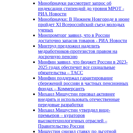
Минобрнауки рассмотрит запрос об
индексации стипендий до уровня МРОТ -
РИА Новости
Минобрнауки: В Нижнем Новгороде в июне
пройдет XI Всероссийский съезд молодых
ученых
Минпромторг заявил, что в России
достаточно запасов товаров - РИА Новости
Минтруд предложил наделить
медработников-протезистов правом на
досрочную пенсию
Минфин заявил, что бюджет России в 2023-
2025 годах обеспечит все социальные
обязательства – ТАСС
Минфин поддержал гарантирование
сбережений россиян в частных пенсионных
фондах – Коммерсантъ
Михаил Мишустин призвал активнее
внедрять и использовать отечественные
передовые разработки
Михаил Мишустин утвердил вице-
премьеров – кураторов
высокотехнологичных отраслей –
Правительство России
Мишустин снизил ставку по льготной