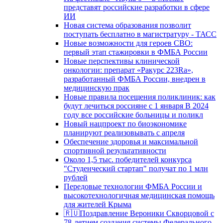
представят российские разработки в сфере
ИИ
Новая система образования позволит
поступать бесплатно в магистратуру - ТАСС
Новые возможности для героев СВО:
первый этап стажировки в ФМБА России
Новые перспективы клинической
онкологии: препарат «Ракурс 223Ra»,
разработанный ФМБА России, внедрен в
медицинскую прак
Новые правила посещения поликлиник: как
будут лечиться россияне с 1 января В 2024
году все российские больницы и поликл
Новый нацпроект по биоэкономике
планируют реализовывать с апреля
Обеспечение здоровья и максимальной
спортивной результативности
Около 1,5 тыс. победителей конкурса
"Студенческий стартап" получат по 1 млн
рублей
Передовые технологии ФМБА России и
высокотехнологичная медицинская помощь
для жителей Крыма
🇷🇺Поздравление Вероники Скворцовой с
78-летием создания системы Федерального