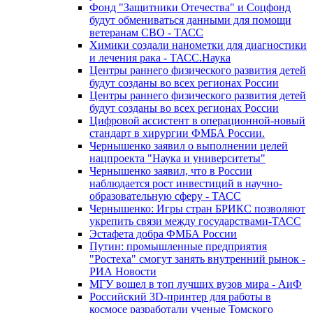
Фонд "Защитники Отечества" и Соцфонд
будут обмениваться данными для помощи
ветеранам СВО - ТАСС
Химики создали нанометки для диагностики
и лечения рака - ТАСС.Наука
Центры раннего физического развития детей
будут созданы во всех регионах России
Центры раннего физического развития детей
будут созданы во всех регионах России
Цифровой ассистент в операционной-новый
стандарт в хирургии ФМБА России.
Чернышенко заявил о выполнении целей
нацпроекта "Наука и университеты"
Чернышенко заявил, что в России
наблюдается рост инвестиций в научно-
образовательную сферу - ТАСС
Чернышенко: Игры стран БРИКС позволяют
укрепить связи между государствами-ТАСС
Эстафета добра ФМБА России
Путин: промышленные предприятия
"Ростеха" смогут занять внутренний рынок -
РИА Новости
МГУ вошел в топ лучших вузов мира - АиФ
Российский 3D-принтер для работы в
космосе разработали ученые Томского