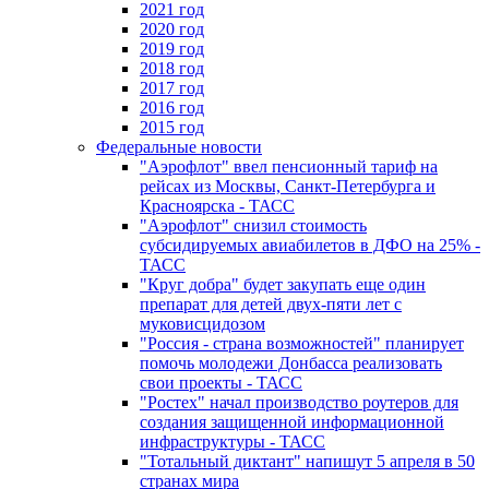
2021 год
2020 год
2019 год
2018 год
2017 год
2016 год
2015 год
Федеральные новости
"Аэрофлот" ввел пенсионный тариф на
рейсах из Москвы, Санкт-Петербурга и
Красноярска - ТАСС
"Аэрофлот" снизил стоимость
субсидируемых авиабилетов в ДФО на 25% -
ТАСС
"Круг добра" будет закупать еще один
препарат для детей двух-пяти лет с
муковисцидозом
"Россия - страна возможностей" планирует
помочь молодежи Донбасса реализовать
свои проекты - ТАСС
"Ростех" начал производство роутеров для
создания защищенной информационной
инфраструктуры - ТАСС
"Тотальный диктант" напишут 5 апреля в 50
странах мира