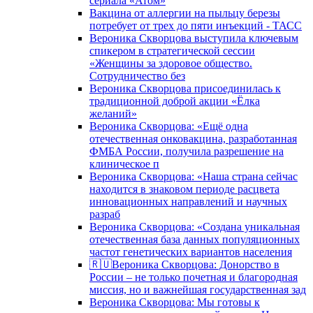
сериала «Атом»
Вакцина от аллергии на пыльцу березы
потребует от трех до пяти инъекций - ТАСС
Вероника Скворцова выступила ключевым
спикером в стратегической сессии
«Женщины за здоровое общество.
Сотрудничество без
Вероника Скворцова присоединилась к
традиционной доброй акции «Ёлка
желаний»
Вероника Скворцова: «Ещё одна
отечественная онковакцина, разработанная
ФМБА России, получила разрешение на
клиническое п
Вероника Скворцова: «Наша страна сейчас
находится в знаковом периоде расцвета
инновационных направлений и научных
разраб
Вероника Скворцова: «Создана уникальная
отечественная база данных популяционных
частот генетических вариантов населения
🇷🇺Вероника Скворцова: Донорство в
России – не только почетная и благородная
миссия, но и важнейшая государственная зад
Вероника Скворцова: Мы готовы к