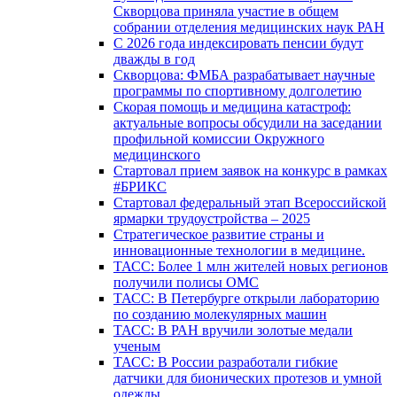
Скворцова приняла участие в общем
собрании отделения медицинских наук РАН
С 2026 года индексировать пенсии будут
дважды в год
Скворцова: ФМБА разрабатывает научные
программы по спортивному долголетию
Скорая помощь и медицина катастроф:
актуальные вопросы обсудили на заседании
профильной комиссии Окружного
медицинского
Стартовал прием заявок на конкурс в рамках
#БРИКС
Стартовал федеральный этап Всероссийской
ярмарки трудоустройства – 2025
Стратегическое развитие страны и
инновационные технологии в медицине.
ТАСС: Более 1 млн жителей новых регионов
получили полисы ОМС
ТАСС: В Петербурге открыли лабораторию
по созданию молекулярных машин
ТАСС: В РАН вручили золотые медали
ученым
ТАСС: В России разработали гибкие
датчики для бионических протезов и умной
одежды