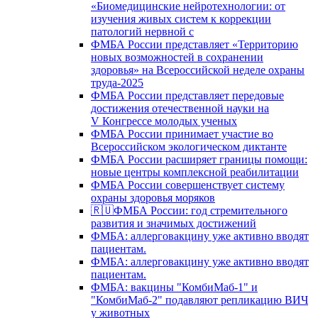
«Биомедицинские нейротехнологии: от
изучения живых систем к коррекции
патологий нервной с
ФМБА России представляет «Территорию
новых возможностей в сохранении
здоровья» на Всероссийской неделе охраны
труда-2025
ФМБА России представляет передовые
достижения отечественной науки на
V Конгрессе молодых ученых
ФМБА России принимает участие во
Всероссийском экологическом диктанте
ФМБА России расширяет границы помощи:
новые центры комплексной реабилитации
ФМБА России совершенствует систему
охраны здоровья моряков
🇷🇺ФМБА России: год стремительного
развития и значимых достижений
ФМБА: аллерговакцину уже активно вводят
пациентам.
ФМБА: аллерговакцину уже активно вводят
пациентам.
ФМБА: вакцины "КомбиМаб-1" и
"КомбиМаб-2" подавляют репликацию ВИЧ
у животных