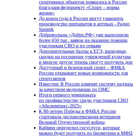
спортивных объектов появилось в России
благодаря федпроекту «Спорт – норма
жизни»
До конца года в России могут узаконить
производство препаратов в аптеках - Радио
Sputnik
Добровольцы «Добро.РФ» уже выполнили
более 650 тыс. заявок на оказание помощи
участникам СВО и их семьям
Дополнительные баллы к ЕГЭ, выходные,
скидки на посещение учреждений культуры
и многое другое теперь смогут получить дон
Доступный и безопасный спорт – ФМБА
России открывает новые возможности для
спортсменов
Известия: В России изменят систему надзора
за качеством медпомощи по ОМС
Итоги первого чемпионата
по профмастерству среди участников СВО
«Абилимпикс-2025»
К 80-летию Победы в ФМБА России
стартовала диспансеризация ветеранов
Великой Отечественной войны
Кабмин определил госуслуги, которые
можно будет получить по биометрии в МФЦ