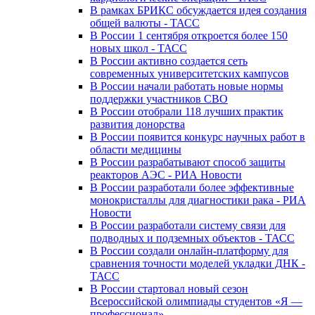
В рамках БРИКС обсуждается идея создания
общей валюты - ТАСС
В России 1 сентября откроется более 150
новых школ - ТАСС
В России активно создается сеть
современных университетских кампусов
В России начали работать новые нормы
поддержки участников СВО
В России отобрали 118 лучших практик
развития донорства
В России появится конкурс научных работ в
области медицины
В России разрабатывают способ защиты
реакторов АЭС - РИА Новости
В России разработали более эффективные
монокристаллы для диагностики рака - РИА
Новости
В России разработали систему связи для
подводных и подземных объектов - ТАСС
В России создали онлайн-платформу для
сравнения точности моделей укладки ДНК -
ТАСС
В России стартовал новый сезон
Всероссийской олимпиады студентов «Я —
профессионал»