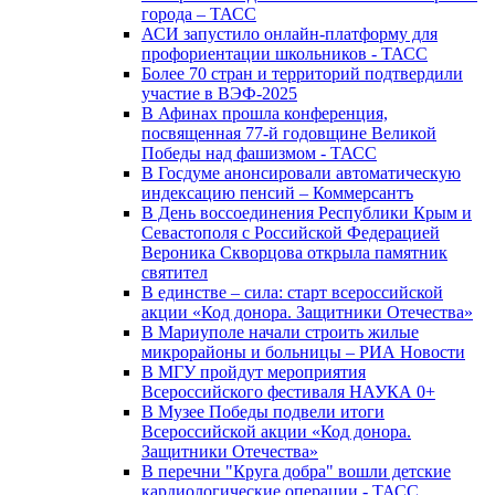
города – ТАСС
АСИ запустило онлайн-платформу для
профориентации школьников - ТАСС
Более 70 стран и территорий подтвердили
участие в ВЭФ-2025
В Афинах прошла конференция,
посвященная 77-й годовщине Великой
Победы над фашизмом - ТАСС
В Госдуме анонсировали автоматическую
индексацию пенсий – Коммерсантъ
В День воссоединения Республики Крым и
Севастополя с Российской Федерацией
Вероника Скворцова открыла памятник
святител
В единстве – сила: старт всероссийской
акции «Код донора. Защитники Отечества»
В Мариуполе начали строить жилые
микрорайоны и больницы – РИА Новости
В МГУ пройдут мероприятия
Всероссийского фестиваля НАУКА 0+
В Музее Победы подвели итоги
Всероссийской акции «Код донора.
Защитники Отечества»
В перечни "Круга добра" вошли детские
кардиологические операции - ТАСС