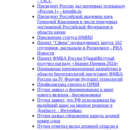
- ТАСС
Президент России дал интервью телеканалу
«Россия 1» - kremlin.ru
Президент Российской академии наук
Геннадий Красников в числе передовых
достижений Российской Федерации в
области науки
Присвоение статуса НМИЦ
Проект "Сфера" подразумевает запуск 162
спутников, рассказали в Роскосмосе - РИА
Новости
Проект ФМБА России #ДавайВступай
получил награду «Знание.Премия-2024»
Прорывные инновационные разработки в
области биотехнологий представит ФМБА
России на IV Форуме будущих технологий
Профилактика гриппа и ОРВИ
Путин заявил о формировании в мире
нового явления - биоэкономики
Путин заявил, что РФ использовала бы
малейший шанс на мирное решение в
Донбассе – Интерфакс
Путин назвал сбережение народа задачей
номер один
Путин отметил вклад атомной отрасли в