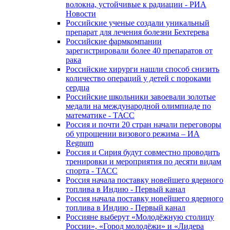
волокна, устойчивые к радиации - РИА
Новости
Российские ученые создали уникальный
препарат для лечения болезни Бехтерева
Российские фармкомпании
зарегистрировали более 40 препаратов от
рака
Российские хирурги нашли способ снизить
количество операций у детей с пороками
сердца
Российские школьники завоевали золотые
медали на международной олимпиаде по
математике - ТАСС
Россия и почти 20 стран начали переговоры
об упрощении визового режима – ИА
Regnum
Россия и Сирия будут совместно проводить
тренировки и мероприятия по десяти видам
спорта - ТАСС
Россия начала поставку новейшего ядерного
топлива в Индию - Первый канал
Россия начала поставку новейшего ядерного
топлива в Индию - Первый канал
Россияне выберут «Молодёжную столицу
России», «Город молодёжи» и «Лидера