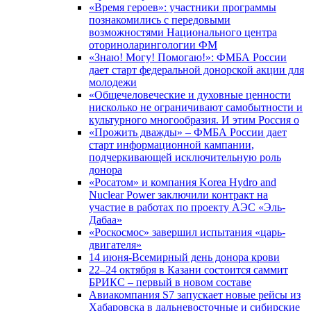
«Время героев»: участники программы
познакомились с передовыми
возможностями Национального центра
оториноларингологии ФМ
«Знаю! Могу! Помогаю!»: ФМБА России
дает старт федеральной донорской акции для
молодежи
«Общечеловеческие и духовные ценности
нисколько не ограничивают самобытности и
культурного многообразия. И этим Россия о
«Прожить дважды» – ФМБА России дает
старт информационной кампании,
подчеркивающей исключительную роль
донора
«Росатом» и компания Korea Hydro and
Nuclear Power заключили контракт на
участие в работах по проекту АЭС «Эль-
Дабаа»
«Роскосмос» завершил испытания «царь-
двигателя»
14 июня-Всемирный день донора крови
22–24 октября в Казани состоится саммит
БРИКС – первый в новом составе
Авиакомпания S7 запускает новые рейсы из
Хабаровска в дальневосточные и сибирские