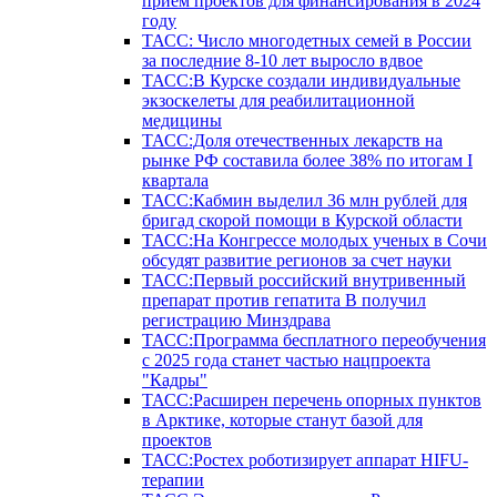
прием проектов для финансирования в 2024
году
ТАСС: Число многодетных семей в России
за последние 8-10 лет выросло вдвое
ТАСС:В Курске создали индивидуальные
экзоскелеты для реабилитационной
медицины
ТАСС:Доля отечественных лекарств на
рынке РФ составила более 38% по итогам I
квартала
ТАСС:Кабмин выделил 36 млн рублей для
бригад скорой помощи в Курской области
ТАСС:На Конгрессе молодых ученых в Сочи
обсудят развитие регионов за счет науки
ТАСС:Первый российский внутривенный
препарат против гепатита В получил
регистрацию Минздрава
ТАСС:Программа бесплатного переобучения
с 2025 года станет частью нацпроекта
"Кадры"
ТАСС:Расширен перечень опорных пунктов
в Арктике, которые станут базой для
проектов
ТАСС:Ростех роботизирует аппарат HIFU-
терапии