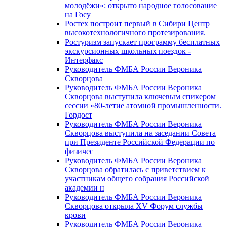
молодёжи»: открыто народное голосование
на Госу
Ростех построит первый в Сибири Центр
высокотехнологичного протезирования.
Ростуризм запускает программу бесплатных
экскурсионных школьных поездок -
Интерфакс
Руководитель ФМБА России Вероника
Скворцова
Руководитель ФМБА России Вероника
Скворцова выступила ключевым спикером
сессии «80-летие атомной промышленности.
Гордост
Руководитель ФМБА России Вероника
Скворцова выступила на заседании Совета
при Президенте Российской Федерации по
физичес
Руководитель ФМБА России Вероника
Скворцова обратилась с приветствием к
участникам общего собрания Российской
академии н
Руководитель ФМБА России Вероника
Скворцова открыла XV Форум службы
крови
Руководитель ФМБА России Вероника