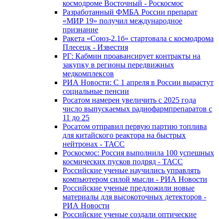
космодроме Восточный - Роскосмос
Разработанный ФМБА России препарат
«МИР 19» получил международное
признание
Ракета «Союз-2.1б» стартовала с космодрома
Плесецк - Известия
РГ: Кабмин проавансирует контракты на
закупку в регионы передвижных
медкомплексов
РИА Новости: С 1 апреля в России вырастут
социальные пенсии
Росатом намерен увеличить с 2025 года
число выпускаемых радиофармпрепаратов с
11 до 25
Росатом отправил первую партию топлива
для китайского реактора на быстрых
нейтронах - ТАСС
Роскосмос: Россия выполнила 100 успешных
космических пусков подряд - ТАСС
Российские ученые научились управлять
компьютером силой мысли - РИА Новости
Российские ученые предложили новые
материалы для высокоточных детекторов -
РИА Новости
Российские ученые создали оптические