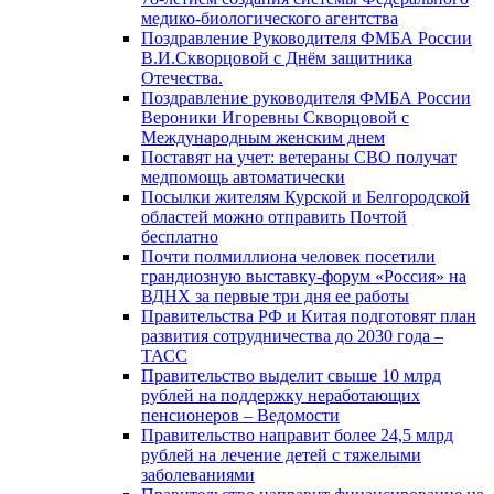
медико-биологического агентства
Поздравление Руководителя ФМБА России
В.И.Скворцовой с Днём защитника
Отечества.
Поздравление руководителя ФМБА России
Вероники Игоревны Скворцовой с
Международным женским днем
Поставят на учет: ветераны СВО получат
медпомощь автоматически
Посылки жителям Курской и Белгородской
областей можно отправить Почтой
бесплатно
Почти полмиллиона человек посетили
грандиозную выставку-форум «Россия» на
ВДНХ за первые три дня ее работы
Правительства РФ и Китая подготовят план
развития сотрудничества до 2030 года –
ТАСС
Правительство выделит свыше 10 млрд
рублей на поддержку неработающих
пенсионеров – Ведомости
Правительство направит более 24,5 млрд
рублей на лечение детей с тяжелыми
заболеваниями