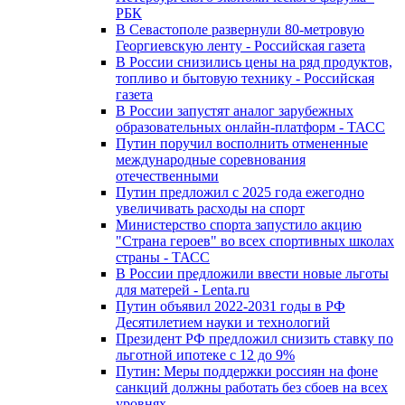
РБК
В Севастополе развернули 80-метровую
Георгиевскую ленту - Российская газета
В России снизились цены на ряд продуктов,
топливо и бытовую технику - Российская
газета
В России запустят аналог зарубежных
образовательных онлайн-платформ - ТАСС
Путин поручил восполнить отмененные
международные соревнования
отечественными
Путин предложил с 2025 года ежегодно
увеличивать расходы на спорт
Министерство спорта запустило акцию
"Страна героев" во всех спортивных школах
страны - ТАСС
В России предложили ввести новые льготы
для матерей - Lenta.ru
Путин объявил 2022-2031 годы в РФ
Десятилетием науки и технологий
Президент РФ предложил снизить ставку по
льготной ипотеке с 12 до 9%
Путин: Меры поддержки россиян на фоне
санкций должны работать без сбоев на всех
уровнях