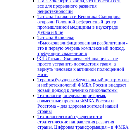
ТАСС:Эксперт заявила, что в России есть
все для прорывного развития
нейротехнологий
Татьяна Голикова и Вероника Скворцова
открыли Головной референсный центр
промышленной медицины в наукограде
Дубна и 9 це
Татьяна Яковлева:
«Высококвалифицированная реабилитация -
это в первую очередь комплексный подход,
требующий слаженной р
🇷🇺Татьяна Яковлева: «Наша цель – не
просто устранить последствия травм, а
вернуть человека к активной полноценной
жизн
Терапия будущего: Федеральный центр мозга
и нейротехнологий ФМБА России внедряет
новый подход к лечению глиобластомы
Технологии, опережающие время:
совместные проекты ФМБА России и
Росатома – для здоровья жителей нашей
страны
Технологический суверенитет и
стратегические направления развития
страны. Цифровая трансформация – в ФМБА