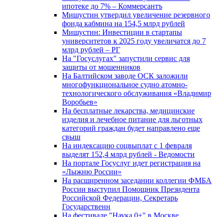
ипотеке до 7% – Коммерсантъ
Мишустин утвердил увеличение резервного
фонда кабмина на 154,5 млрд рублей
Мишустин: Инвестиции в стартапы
университетов к 2025 году увеличатся до 7
млрд рублей – РГ
На "Госуслугах" запустили сервис для
защиты от мошенников
На Балтийском заводе ОСК заложили
многофункциональное судно атомно-
технологического обслуживания «Владимир
Воробьев»
На бесплатные лекарства, медицинские
изделия и лечебное питание для льготных
категорий граждан будет направлено еще
свыш
На индексацию соцвыплат с 1 февраля
выделят 152,4 млрд рублей - Ведомости
На портале Госуслуг идет регистрация на
«Лыжню России»
На расширенном заседании коллегии ФМБА
России выступил Помощник Президента
Российской Федерации, Секретарь
Государственн
На фестивале "Наука 0+" в Москве