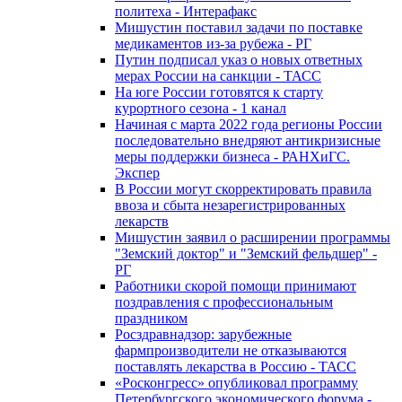
политеха - Интерафакс
Мишустин поставил задачи по поставке
медикаментов из-за рубежа - РГ
Путин подписал указ о новых ответных
мерах России на санкции - ТАСС
На юге России готовятся к старту
курортного сезона - 1 канал
Начиная с марта 2022 года регионы России
последовательно внедряют антикризисные
меры поддержки бизнеса - РАНХиГС.
Экспер
В России могут скорректировать правила
ввоза и сбыта незарегистрированных
лекарств
Мишустин заявил о расширении программы
"Земский доктор" и "Земский фельдшер" -
РГ
Работники скорой помощи принимают
поздравления с профессиональным
праздником
Росздравнадзор: зарубежные
фармпроизводители не отказываются
поставлять лекарства в Россию - ТАСС
«Росконгресс» опубликовал программу
Петербургского экономического форума -