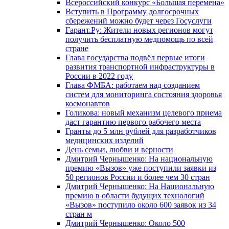
Всероссийский конкурс «Большая перемена»
Вступить в Программу долгосрочных
сбережений можно будет через Госуслуги
Гарант.Ру: Жители новых регионов могут
получить бесплатную медпомощь по всей
стране
Глава государства подвёл первые итоги
развития транспортной инфраструктуры в
России в 2022 году
Глава ФМБА: работаем над созданием
систем для мониторинга состояния здоровья
космонавтов
Голикова: новый механизм целевого приема
даст гарантию первого рабочего места
Гранты до 5 млн рублей для разработчиков
медицинских изделий
День семьи, любви и верности
Дмитрий Чернышенко: На национальную
премию «Вызов» уже поступили заявки из
50 регионов России и более чем 30 стран
Дмитрий Чернышенко: На Национальную
премию в области будущих технологий
«Вызов» поступило около 600 заявок из 34
стран м
Дмитрий Чернышенко: Около 500