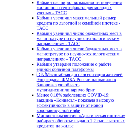
Кабмин расширил возможности получения
жилищного сертификата для молодых
ученых - ТАСС
Кабмин увеличил максимальный размер
кредита по льготной и семейной ипотеке -
ТАСС
Кабмин увеличил число бюджетных мест в
магистратуре по научно-технологическим
направлениям - ТАСС
Кабмин увеличил число бюджетных мест в
магистратуре по научно-технологическим
направлениям – ТАСС
Кабмин утвердил положение о работе
единой облачной платформы
🇷🇺Масштабная диспансеризация жителей
Энергодара: ФМБА России направило в
Запорожскую область
мультидисциплинарную бриг
Менее 0,18% заболевших COVID-19:
вакцина «Конвасэл» показала высокую
эффективность в защите от новой
коронавирусной инфе
Минвостокразвития: «Арктическая ипотека»
набирает обороты: выдано 1,2 тыс. льготных
кредитов на жилье