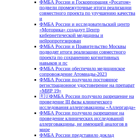
ФМБА России и Госкорпорация «Росатом»
подвели промежуточные итоги реализации
совместного проекта по улучшению качества
и
ФМБА России и исследовательский центр
«Моторика» создадут Центр
кибернетической медицины и
нейропротезирован
ФМБА России и Правительство Москвы
подводят итоги реализации совместного
проекта по сохранению когнитивных
навыков и пс
ФМБА России обеспечило медицинское
сопровождение Атомиады-2023
ФМБА России получило постоянное
регистрационное удостоверение на препарат
«МИР 19»
🇷🇺ФМБА России получило разрешение на
проведение III фазы клинического
исследования аллерговакцины «Аллергарда»
ФМБА России получило разрешение на
проведение клинических исследований
аллерговакцины, не имеющей аналогов в
мире
ФМБА России представило доклад