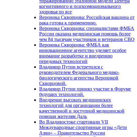
тиражированию эталонной модели Центра
когнитивного и психоэмоционального
здоровья по все
Вероника Скворцова: Российская вакцина от
рака готова к применению.
Вероника Скворцова: специалистами ФМБА
России оказана медицинская помощь более
чем 84 тысячам участников и ветеранов СВО
Вероника Скворцова: ФМБА как
инновационное агентство уделяет особое
внимание разработке и внедрению
передовых технологий
Владимир Путин встретился с
руководителем Федерального медико-
биологического агентства Вероникой
Скворцовой.
Владимир Путин принял участие в Форуме
будущих технологий.
Внедрение высоких медицинских
технологий для организации более
качественной и доступной медицинской
помощи жителям Даль
Во Владивостоке стартовали VII
Международные спортивные игры «Дети
Азии» – Правительство России