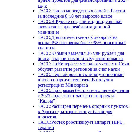
прием проектов для финансирования в 2024
году
ТАСС: Число многодетных семей в России
за последние 8-10 лет выросло вдвое
ТАСС:В Курске создали индивидуальные
экзоскелеты для реабилитационной
медицины
ТАСС:Доля отечественных лекарств на
рынке РФ составила более 38% по итогам I
квартала
ТАСС:Кабмин выделил 36 млн рублей для
бригад скорой помощи в Курской области
ТАСС:На Конгрессе молодых ученых в Сочи
обсудят развитие регионов за счет науки
ТАСС:Первый российский внутривенный
препарат против гепатита В получил
регистрацию Минздрава
ТАСС:Программа бесплатного переобучения
с 2025 года станет частью нацпроекта
"Кадры"
ТАСС:Расширен перечень опорных пунктов
в Арктике, которые станут базой для
проектов
ТАСС:Ростех роботизирует аппарат HIFU-
терапии