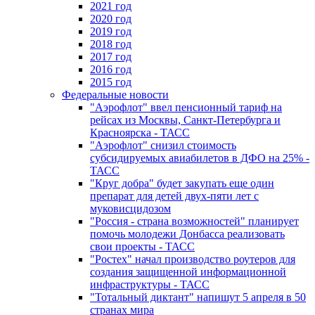
2021 год
2020 год
2019 год
2018 год
2017 год
2016 год
2015 год
Федеральные новости
"Аэрофлот" ввел пенсионный тариф на
рейсах из Москвы, Санкт-Петербурга и
Красноярска - ТАСС
"Аэрофлот" снизил стоимость
субсидируемых авиабилетов в ДФО на 25% -
ТАСС
"Круг добра" будет закупать еще один
препарат для детей двух-пяти лет с
муковисцидозом
"Россия - страна возможностей" планирует
помочь молодежи Донбасса реализовать
свои проекты - ТАСС
"Ростех" начал производство роутеров для
создания защищенной информационной
инфраструктуры - ТАСС
"Тотальный диктант" напишут 5 апреля в 50
странах мира