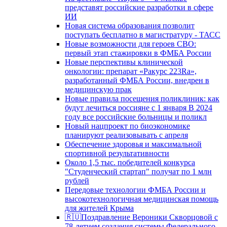
представят российские разработки в сфере
ИИ
Новая система образования позволит
поступать бесплатно в магистратуру - ТАСС
Новые возможности для героев СВО:
первый этап стажировки в ФМБА России
Новые перспективы клинической
онкологии: препарат «Ракурс 223Ra»,
разработанный ФМБА России, внедрен в
медицинскую прак
Новые правила посещения поликлиник: как
будут лечиться россияне с 1 января В 2024
году все российские больницы и поликл
Новый нацпроект по биоэкономике
планируют реализовывать с апреля
Обеспечение здоровья и максимальной
спортивной результативности
Около 1,5 тыс. победителей конкурса
"Студенческий стартап" получат по 1 млн
рублей
Передовые технологии ФМБА России и
высокотехнологичная медицинская помощь
для жителей Крыма
🇷🇺Поздравление Вероники Скворцовой с
78-летием создания системы Федерального