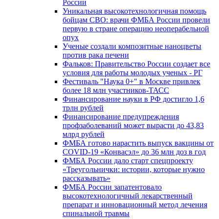
России
Уникальная высокотехнологичная помощь
бойцам СВО: врачи ФМБА России провели
первую в стране операцию неоперабельной
опух
Ученые создали композитные наноцветы
против рака печени
Фальков: Правительство России создает все
условия для работы молодых ученых - РГ
Фестиваль "Наука 0+" в Москве привлек
более 18 млн участников-ТАСС
Финансирование науки в РФ достигло 1,6
трлн рублей
Финансирование предупреждения
профзаболеваний может вырасти до 43,83
млрд рублей
ФМБА готово нарастить выпуск вакцины от
COVID-19 «Конвасэл» до 36 млн доз в год
ФМБА России дало старт спецпроекту
«Треугольнички: истории, которые нужно
рассказывать»
ФМБА России запатентовало
высокотехнологичный лекарственный
препарат и инновационный метод лечения
спинальной травмы