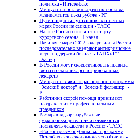
политеха - Интерафакс
Мишустин поставил задачи по поставке
медикаментов из-за рубежа - РГ
Путин подписал указ о новых ответных
мерах России на санкции - ТАСС
На юге России готовятся к старту
курортного сезона - 1 канал
Начиная с марта 2022 года регионы России
последовательно внедряют антикризисные
меры поддержки бизнеса - РАНХиГС.
Экспер
В России могут скорректировать правила
ввоза и сбыта незарегистрированных
лекарств
Мишустин заявил о расширении программы
"Земский доктор" и "Земский фельдшер" -
РГ
Работники скорой помощи принимают
поздравления с профессиональным
праздником
Росздравнадзор: зарубежные
фармпроизводители не отказываются
поставлять лекарства в Россию - ТАСС
«Росконгресс» опубликовал программу
Петербургского экономического форума -