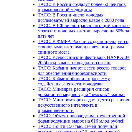
ТАСС: В России создадут более 60 центров
промышленной медицины
ТАСС: В России число молодых
исследователей выросло вдвое с 2000 года
ТАСС: В РФ число трансплантаций костного
мозга и стволовых клеток выросло на 50% за
пять лет
ТАСС: В ФМБА России создали препарат со
стволовыми клетками для лечения травмы
спинного мозга
ТАСС: Всероссийский фестиваль НАУКА 0+
2024 открывает площадки по стране
ТАСС: Кабмин начнет вести реестр товаров
для обеспечения биобезопасности
ТАСС: Кабмин обновил программу
содействия занятости молодежи
ТАСС: Минздрав расширил список
должностей медиков для "земских" выплат
ТАСС: Минпромторг создаст центр развития
искусственного интеллекта в
промышленности
ТАСС: Объем производства отечественной
фармпродукции вырос на 616 млрд рублей
ТАСС: Почти 150 тыс. семей получили
льготные кредиты по "Дальневосточной