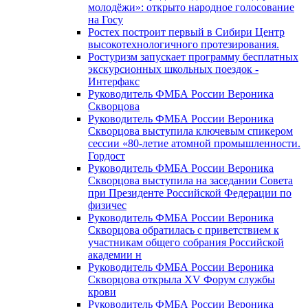
молодёжи»: открыто народное голосование
на Госу
Ростех построит первый в Сибири Центр
высокотехнологичного протезирования.
Ростуризм запускает программу бесплатных
экскурсионных школьных поездок -
Интерфакс
Руководитель ФМБА России Вероника
Скворцова
Руководитель ФМБА России Вероника
Скворцова выступила ключевым спикером
сессии «80-летие атомной промышленности.
Гордост
Руководитель ФМБА России Вероника
Скворцова выступила на заседании Совета
при Президенте Российской Федерации по
физичес
Руководитель ФМБА России Вероника
Скворцова обратилась с приветствием к
участникам общего собрания Российской
академии н
Руководитель ФМБА России Вероника
Скворцова открыла XV Форум службы
крови
Руководитель ФМБА России Вероника