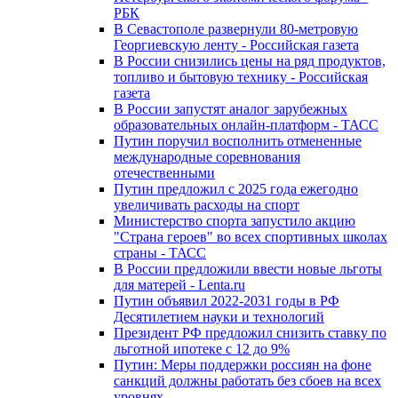
РБК
В Севастополе развернули 80-метровую
Георгиевскую ленту - Российская газета
В России снизились цены на ряд продуктов,
топливо и бытовую технику - Российская
газета
В России запустят аналог зарубежных
образовательных онлайн-платформ - ТАСС
Путин поручил восполнить отмененные
международные соревнования
отечественными
Путин предложил с 2025 года ежегодно
увеличивать расходы на спорт
Министерство спорта запустило акцию
"Страна героев" во всех спортивных школах
страны - ТАСС
В России предложили ввести новые льготы
для матерей - Lenta.ru
Путин объявил 2022-2031 годы в РФ
Десятилетием науки и технологий
Президент РФ предложил снизить ставку по
льготной ипотеке с 12 до 9%
Путин: Меры поддержки россиян на фоне
санкций должны работать без сбоев на всех
уровнях