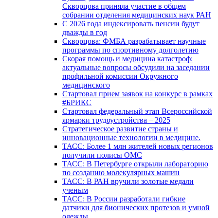
Скворцова приняла участие в общем
собрании отделения медицинских наук РАН
С 2026 года индексировать пенсии будут
дважды в год
Скворцова: ФМБА разрабатывает научные
программы по спортивному долголетию
Скорая помощь и медицина катастроф:
актуальные вопросы обсудили на заседании
профильной комиссии Окружного
медицинского
Стартовал прием заявок на конкурс в рамках
#БРИКС
Стартовал федеральный этап Всероссийской
ярмарки трудоустройства – 2025
Стратегическое развитие страны и
инновационные технологии в медицине.
ТАСС: Более 1 млн жителей новых регионов
получили полисы ОМС
ТАСС: В Петербурге открыли лабораторию
по созданию молекулярных машин
ТАСС: В РАН вручили золотые медали
ученым
ТАСС: В России разработали гибкие
датчики для бионических протезов и умной
одежды