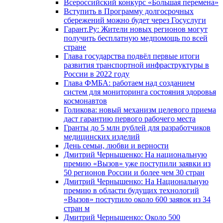
Всероссийский конкурс «Большая перемена»
Вступить в Программу долгосрочных
сбережений можно будет через Госуслуги
Гарант.Ру: Жители новых регионов могут
получить бесплатную медпомощь по всей
стране
Глава государства подвёл первые итоги
развития транспортной инфраструктуры в
России в 2022 году
Глава ФМБА: работаем над созданием
систем для мониторинга состояния здоровья
космонавтов
Голикова: новый механизм целевого приема
даст гарантию первого рабочего места
Гранты до 5 млн рублей для разработчиков
медицинских изделий
День семьи, любви и верности
Дмитрий Чернышенко: На национальную
премию «Вызов» уже поступили заявки из
50 регионов России и более чем 30 стран
Дмитрий Чернышенко: На Национальную
премию в области будущих технологий
«Вызов» поступило около 600 заявок из 34
стран м
Дмитрий Чернышенко: Около 500