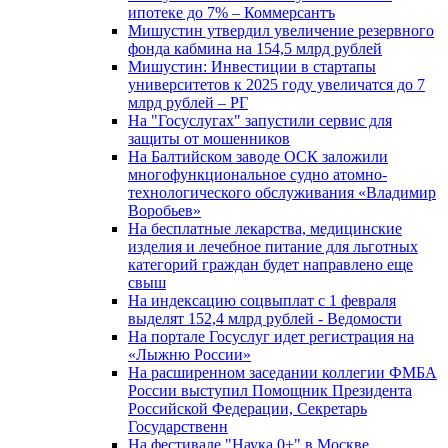
ипотеке до 7% – Коммерсантъ
Мишустин утвердил увеличение резервного
фонда кабмина на 154,5 млрд рублей
Мишустин: Инвестиции в стартапы
университетов к 2025 году увеличатся до 7
млрд рублей – РГ
На "Госуслугах" запустили сервис для
защиты от мошенников
На Балтийском заводе ОСК заложили
многофункциональное судно атомно-
технологического обслуживания «Владимир
Воробьев»
На бесплатные лекарства, медицинские
изделия и лечебное питание для льготных
категорий граждан будет направлено еще
свыш
На индексацию соцвыплат с 1 февраля
выделят 152,4 млрд рублей - Ведомости
На портале Госуслуг идет регистрация на
«Лыжню России»
На расширенном заседании коллегии ФМБА
России выступил Помощник Президента
Российской Федерации, Секретарь
Государственн
На фестивале "Наука 0+" в Москве