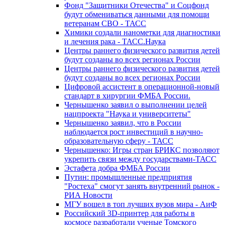
Фонд "Защитники Отечества" и Соцфонд
будут обмениваться данными для помощи
ветеранам СВО - ТАСС
Химики создали нанометки для диагностики
и лечения рака - ТАСС.Наука
Центры раннего физического развития детей
будут созданы во всех регионах России
Центры раннего физического развития детей
будут созданы во всех регионах России
Цифровой ассистент в операционной-новый
стандарт в хирургии ФМБА России.
Чернышенко заявил о выполнении целей
нацпроекта "Наука и университеты"
Чернышенко заявил, что в России
наблюдается рост инвестиций в научно-
образовательную сферу - ТАСС
Чернышенко: Игры стран БРИКС позволяют
укрепить связи между государствами-ТАСС
Эстафета добра ФМБА России
Путин: промышленные предприятия
"Ростеха" смогут занять внутренний рынок -
РИА Новости
МГУ вошел в топ лучших вузов мира - АиФ
Российский 3D-принтер для работы в
космосе разработали ученые Томского