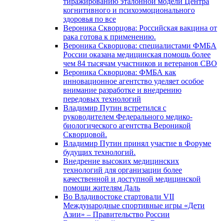
тиражированию эталонной модели Центра
когнитивного и психоэмоционального
здоровья по все
Вероника Скворцова: Российская вакцина от
рака готова к применению.
Вероника Скворцова: специалистами ФМБА
России оказана медицинская помощь более
чем 84 тысячам участников и ветеранов СВО
Вероника Скворцова: ФМБА как
инновационное агентство уделяет особое
внимание разработке и внедрению
передовых технологий
Владимир Путин встретился с
руководителем Федерального медико-
биологического агентства Вероникой
Скворцовой.
Владимир Путин принял участие в Форуме
будущих технологий.
Внедрение высоких медицинских
технологий для организации более
качественной и доступной медицинской
помощи жителям Даль
Во Владивостоке стартовали VII
Международные спортивные игры «Дети
Азии» – Правительство России