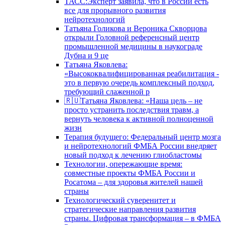
ТАСС:Эксперт заявила, что в России есть
все для прорывного развития
нейротехнологий
Татьяна Голикова и Вероника Скворцова
открыли Головной референсный центр
промышленной медицины в наукограде
Дубна и 9 це
Татьяна Яковлева:
«Высококвалифицированная реабилитация -
это в первую очередь комплексный подход,
требующий слаженной р
🇷🇺Татьяна Яковлева: «Наша цель – не
просто устранить последствия травм, а
вернуть человека к активной полноценной
жизн
Терапия будущего: Федеральный центр мозга
и нейротехнологий ФМБА России внедряет
новый подход к лечению глиобластомы
Технологии, опережающие время:
совместные проекты ФМБА России и
Росатома – для здоровья жителей нашей
страны
Технологический суверенитет и
стратегические направления развития
страны. Цифровая трансформация – в ФМБА