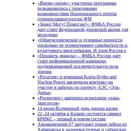
«Время героев»: участники программы
познакомились с передовыми
возможностями Национального центра
оториноларингологии ФМ
«Знаю! Могу! Помогаю!»: ФМБА России
дает старт федеральной донорской акции для
молодежи
«Общечеловеческие и духовные ценности
нисколько не ограничивают самобытности и
культурного многообразия. И этим Россия о
«Прожить дважды» – ФМБА России дает
старт информационной кампании,
подчеркивающей исключительную роль
донора
«Росатом» и компания Korea Hydro and
Nuclear Power заключили контракт на
участие в работах по проекту АЭС «Эль-
Дабаа»
«Роскосмос» завершил испытания «царь-
двигателя»
14 июня-Всемирный день донора крови
22–24 октября в Казани состоится саммит
БРИКС – первый в новом составе
Авиакомпания S7 запускает новые рейсы из
Хабаровска в дальневосточные и сибирские