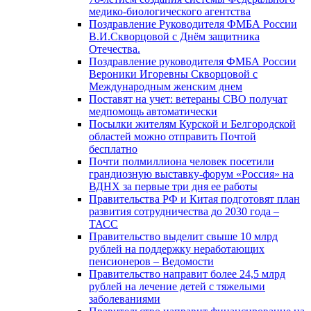
медико-биологического агентства
Поздравление Руководителя ФМБА России
В.И.Скворцовой с Днём защитника
Отечества.
Поздравление руководителя ФМБА России
Вероники Игоревны Скворцовой с
Международным женским днем
Поставят на учет: ветераны СВО получат
медпомощь автоматически
Посылки жителям Курской и Белгородской
областей можно отправить Почтой
бесплатно
Почти полмиллиона человек посетили
грандиозную выставку-форум «Россия» на
ВДНХ за первые три дня ее работы
Правительства РФ и Китая подготовят план
развития сотрудничества до 2030 года –
ТАСС
Правительство выделит свыше 10 млрд
рублей на поддержку неработающих
пенсионеров – Ведомости
Правительство направит более 24,5 млрд
рублей на лечение детей с тяжелыми
заболеваниями