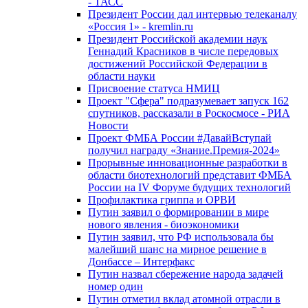
- ТАСС
Президент России дал интервью телеканалу
«Россия 1» - kremlin.ru
Президент Российской академии наук
Геннадий Красников в числе передовых
достижений Российской Федерации в
области науки
Присвоение статуса НМИЦ
Проект "Сфера" подразумевает запуск 162
спутников, рассказали в Роскосмосе - РИА
Новости
Проект ФМБА России #ДавайВступай
получил награду «Знание.Премия-2024»
Прорывные инновационные разработки в
области биотехнологий представит ФМБА
России на IV Форуме будущих технологий
Профилактика гриппа и ОРВИ
Путин заявил о формировании в мире
нового явления - биоэкономики
Путин заявил, что РФ использовала бы
малейший шанс на мирное решение в
Донбассе – Интерфакс
Путин назвал сбережение народа задачей
номер один
Путин отметил вклад атомной отрасли в