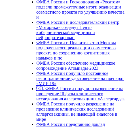
ФМБА России и Госкорпорация «Росатом»
подвели промежуточные итоги реализации
совместного проекта по улучшению качества
и
ФМБА России и исследовательский центр
«Моторика» создадут Центр
кибернетической медицины и
нейропротезирован
ФМБА России и Правительство Москвы
подводят итоги реализации совместного
проекта по сохранению когнитивных
навыков и пс
ФМБА России обеспечило медицинское
сопровождение Атомиады-2023
ФМБА России получило постоянное
регистрационное удостоверение на препарат
«МИР 19»
🇷🇺ФМБА России получило разрешение на
проведение III фазы клинического
исследования аллерговакцины «Аллергарда»
ФМБА России получило разрешение на
проведение клинических исследований
аллерговакцины, не имеющей аналогов в
мире
ФМБА России представило доклад