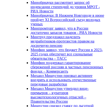
Минобрнауки рассмотрит запрос об
индексации стипендий до уровня МРОТ -
РИА Новости
Минобрнауки: В Нижнем Новгороде в июне
пройдет XI Всероссийский съезд молодых
ученых
Минпромторг заявил, что в России
достаточно запасов товаров - РИА Новости
Минтруд предложил наделить
медработников-протезистов правом на
досрочную пенсию
Минфин заявил, что бюджет России в 2023-
2025 годах обеспечит все социальные
обязательства – ТАСС
Минфин поддержал гарантирование
сбережений россиян в частных пенсионных
фондах – Коммерсантъ
Михаил Мишустин призвал активнее
внедрять и использовать отечественные
передовые разработки
Михаил Мишустин утвердил вице-
премьеров – кураторов
высокотехнологичных отраслей –
Правительство России
Мишустин снизил ставку по льготной