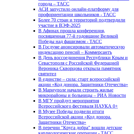
города – ТАСС
АСИ запустило онлайн-платформу для
профориентации школьников - ТАСС
Более 70 стран и территорий подтвердили
участие в ВЭФ-2025
В Афинах прошла конференция,
посвященная 77-й годовщине Великой
Победы над фашизмом - ТАСС
В Госдуме анонсировали автоматическую
индексацию пенсий – Коммерсантъ
В День воссоединения Республики Крым и
Севастополя с Российской Федерацией
Вероника Скворцова открыла памятник
святител
В единстве – сила: старт всероссийской
акции «Код донора. Защитники Отечества»
В Мариуполе начали строить жилые
микрорайоны и больницы – РИА Новости
В МГУ пройдут мероприятия
Всероссийского фестиваля НАУКА 0+
В Музее Победы подвели итоги
Всероссийской акции «Код донора.
Защитники Отечества»
В перечни "Круга добра" вошли детские
кардиологические операции - ТАСС