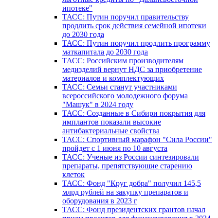
ипотеке"
ТАСС: Путин поручил правительству
продлить срок действия семейной ипотеки
до 2030 года
ТАСС: Путин поручил продлить программу
маткапитала до 2030 года
ТАСС: Российским производителям
медизделий вернут НДС за приобретение
материалов и комплектующих
ТАСС: Семьи станут участниками
всероссийского молодежного форума
"Машук" в 2024 году
ТАСС: Созданные в Сибири покрытия для
имплантов показали высокие
антибактериальные свойства
ТАСС: Спортивный марафон "Сила России"
пройдет с 1 июня по 10 августа
ТАСС: Ученые из России синтезировали
препараты, препятствующие старению
клеток
ТАСС: Фонд "Круг добра" получил 145,5
млрд рублей на закупку препаратов и
оборудования в 2023 г
ТАСС: Фонд президентских грантов начал