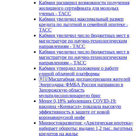
Кабмин расширил возможности получения
жилищного сертификата для молодых
ученых - ТАСС
Кабмин увеличил максимальный размер
кредита по льготной и семейной ипотеке -
ТАСС
Кабмин увеличил число бюджетных мест в
магистратуре по научно-технологическим
направлениям - ТАСС
Кабмин увеличил число бюджетных мест в
магистратуре по научно-технологическим
направлениям – ТАСС
Кабмин утвердил положение о работе
единой облачной платформы
🇷🇺Масштабная диспансеризация жителей
Энергодара: ФМБА России направило в
Запорожскую область
мультидисциплинарную бриг
Менее 0,18% заболевших COVID-19:
вакцина «Конвасэл» показала высокую
эффективность в защите от новой
коронавирусной инфе
Минвостокразвития: «Арктическая ипотека»
набирает обороты: выдано 1,2 тыс. льготных
кредитов на жилье