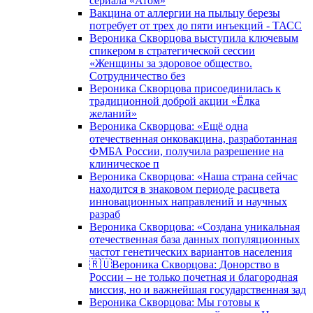
сериала «Атом»
Вакцина от аллергии на пыльцу березы
потребует от трех до пяти инъекций - ТАСС
Вероника Скворцова выступила ключевым
спикером в стратегической сессии
«Женщины за здоровое общество.
Сотрудничество без
Вероника Скворцова присоединилась к
традиционной доброй акции «Ёлка
желаний»
Вероника Скворцова: «Ещё одна
отечественная онковакцина, разработанная
ФМБА России, получила разрешение на
клиническое п
Вероника Скворцова: «Наша страна сейчас
находится в знаковом периоде расцвета
инновационных направлений и научных
разраб
Вероника Скворцова: «Создана уникальная
отечественная база данных популяционных
частот генетических вариантов населения
🇷🇺Вероника Скворцова: Донорство в
России – не только почетная и благородная
миссия, но и важнейшая государственная зад
Вероника Скворцова: Мы готовы к