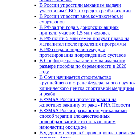
В России упростили механизм выдачи
участникам СВО техсредств реабилитации
В России упростят ввоз компьютеров и
смартфонов
В РФ за три года в донорских акциях
приняли участие 1,5 млн человек
В РФ почти 5 млн семей получат право на
маткапитал после продления программы
В РФ создали эндосистему для
протезирования поврежденных суставов
В Соцфонде рассказали о максимальном
размере пособия по беременности в 2026
году
В Сочи начинается строительство
крупнейшего в стране Федерального научно-
клинического центра спортивной медицины
и реаби
В ФМБА России протестировали на
животных вакцину от рака - РИА Новости
В ФМБА России разработан уникальный
способ терапии злокачественных
новообразований с использованием
наночастиц оксида же
В ядерном центре в Сарове прошла премьера