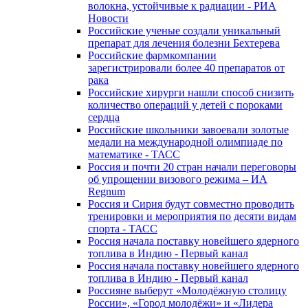
волокна, устойчивые к радиации - РИА
Новости
Российские ученые создали уникальный
препарат для лечения болезни Бехтерева
Российские фармкомпании
зарегистрировали более 40 препаратов от
рака
Российские хирурги нашли способ снизить
количество операций у детей с пороками
сердца
Российские школьники завоевали золотые
медали на международной олимпиаде по
математике - ТАСС
Россия и почти 20 стран начали переговоры
об упрощении визового режима – ИА
Regnum
Россия и Сирия будут совместно проводить
тренировки и мероприятия по десяти видам
спорта - ТАСС
Россия начала поставку новейшего ядерного
топлива в Индию - Первый канал
Россия начала поставку новейшего ядерного
топлива в Индию - Первый канал
Россияне выберут «Молодёжную столицу
России», «Город молодёжи» и «Лидера