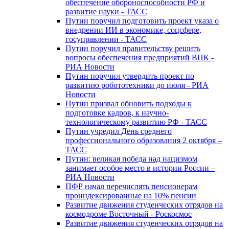
обеспечение обороноспособности РФ и
развитие науки - ТАСС
Путин поручил подготовить проект указа о
внедрении ИИ в экономике, соцсфере,
госуправлении - ТАСС
Путин поручил правительству решить
вопросы обеспечения предприятий ВПК -
РИА Новости
Путин поручил утвердить проект по
развитию робототехники до июля - РИА
Новости
Путин призвал обновить подходы к
подготовке кадров, к научно-
технологическому развитию РФ - ТАСС
Путин учредил День среднего
профессионального образования 2 октября –
ТАСС
Путин: великая победа над нацизмом
занимает особое место в истории России –
РИА Новости
ПФР начал перечислять пенсионерам
проиндексированные на 10% пенсии
Развитие движения студенческих отрядов на
космодроме Восточный - Роскосмос
Развитие движения студенческих отрядов на