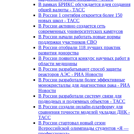
В рамках БРИКС обсуждается идея создания
общей валюты - ТАСС
В России 1 сентября откроется более 150
новых школ - ТАСС
В России активно создается сеть
современных университетских кампусов
В России начали работать новые нормы
поддержки участников СВО
В России отобрали 118 лучших практик
развития донорства
В России появится конкурс научных работ в
области медицины
В России разрабатывают способ защиты
реакторов АЭС - РИА Новости
В России разработали более эффективные
монокристаллы для диагностики рака - РИА
Новости
В России разработали систему связи для
подводных и подземных объектов - ТАСС
В России создали онлайн-платформу для
сравнения точности моделей укладки ДНК -
ТАСС
В России стартовал новый сезон
Всероссийской олимпиады студентов «Я —
профессионал»