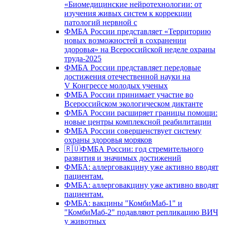
«Биомедицинские нейротехнологии: от
изучения живых систем к коррекции
патологий нервной с
ФМБА России представляет «Территорию
новых возможностей в сохранении
здоровья» на Всероссийской неделе охраны
труда-2025
ФМБА России представляет передовые
достижения отечественной науки на
V Конгрессе молодых ученых
ФМБА России принимает участие во
Всероссийском экологическом диктанте
ФМБА России расширяет границы помощи:
новые центры комплексной реабилитации
ФМБА России совершенствует систему
охраны здоровья моряков
🇷🇺ФМБА России: год стремительного
развития и значимых достижений
ФМБА: аллерговакцину уже активно вводят
пациентам.
ФМБА: аллерговакцину уже активно вводят
пациентам.
ФМБА: вакцины "КомбиМаб-1" и
"КомбиМаб-2" подавляют репликацию ВИЧ
у животных