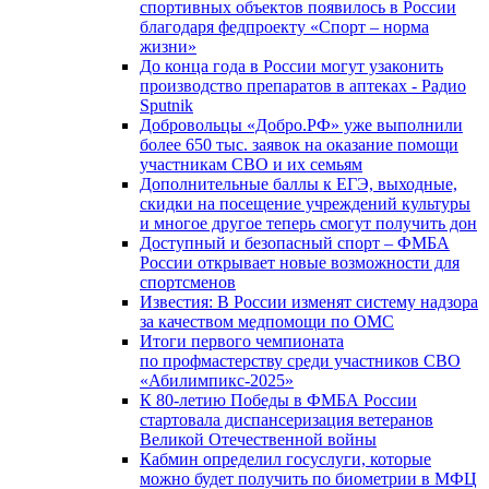
спортивных объектов появилось в России
благодаря федпроекту «Спорт – норма
жизни»
До конца года в России могут узаконить
производство препаратов в аптеках - Радио
Sputnik
Добровольцы «Добро.РФ» уже выполнили
более 650 тыс. заявок на оказание помощи
участникам СВО и их семьям
Дополнительные баллы к ЕГЭ, выходные,
скидки на посещение учреждений культуры
и многое другое теперь смогут получить дон
Доступный и безопасный спорт – ФМБА
России открывает новые возможности для
спортсменов
Известия: В России изменят систему надзора
за качеством медпомощи по ОМС
Итоги первого чемпионата
по профмастерству среди участников СВО
«Абилимпикс-2025»
К 80-летию Победы в ФМБА России
стартовала диспансеризация ветеранов
Великой Отечественной войны
Кабмин определил госуслуги, которые
можно будет получить по биометрии в МФЦ