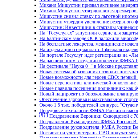
Михаил Мишустин призвал активнее внедрять
Михаил Мишустин утвердил вице-премьеров –
Мишустин снизил ставку по льготной ипотек
Мишустин утвердил увеличение резервного ф
Мишустин: Инвестиции в стартапы университе
На "Госуслугах" запустили сервис для защит
На Балтийском заводе ОСК заложили многоф
На бесплатные лекарства, медицинские издел
На индексацию соцвыплат с 1 февраля выделя
На портале Госуслуг идет регистрация на «
На расширенном заседании коллегии ФМБА Р
На фестивале "Наука 0+" в Москве представя
Новая система образования позволит поступа
Новые возможности для героев СВО: первый
Новые перспективы клинической онкологии: 
Новые правила посещения поликлиник: как буд
Новый нацпроект по биоэкономике планируют
Обеспечение здоровья и максимальной спорти
Около 1,5 тыс. победителей конкурса "Студен
Передовые технологии ФМБА России и высок
🇷🇺Поздравление Вероники Скворцовой с 78
Поздравление Руководителя ФМБА России В.
Поздравление руководителя ФМБА России В
Поставят на учет: ветераны СВО получат ме