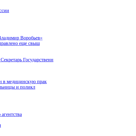
ссии
Владимир Воробьев»
аправлено еще свыш
Секретарь Государственн
н в медицинскую прак
ольницы и поликл
 агентства
м