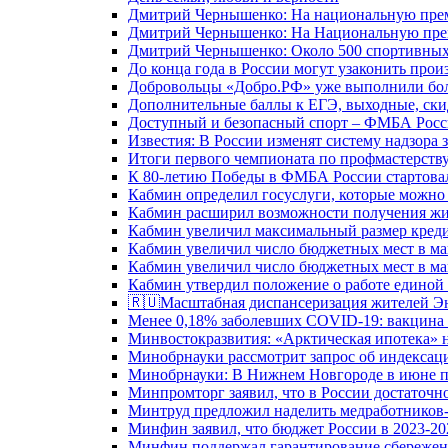
Дмитрий Чернышенко: На национальную преми
Дмитрий Чернышенко: На Национальную преми
Дмитрий Чернышенко: Около 500 спортивных 
До конца года в России могут узаконить произ
Добровольцы «Добро.РФ» уже выполнили боле
Дополнительные баллы к ЕГЭ, выходные, скид
Доступный и безопасный спорт – ФМБА Росс
Известия: В России изменят систему надзора
Итоги первого чемпионата по профмастерств
К 80-летию Победы в ФМБА России стартовал
Кабмин определил госуслуги, которые можно
Кабмин расширил возможности получения жи
Кабмин увеличил максимальный размер креди
Кабмин увеличил число бюджетных мест в ма
Кабмин увеличил число бюджетных мест в ма
Кабмин утвердил положение о работе единой
🇷🇺Масштабная диспансеризация жителей Э
Менее 0,18% заболевших COVID-19: вакцина 
Минвостокразвития: «Арктическая ипотека» н
Минобрнауки рассмотрит запрос об индекса
Минобрнауки: В Нижнем Новгороде в июне п
Минпромторг заявил, что в России достаточн
Минтруд предложил наделить медработников-
Минфин заявил, что бюджет России в 2023-20
Минфин поддержал гарантирование сбережен