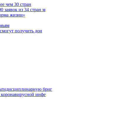
е чем 30 стран
 заявок из 34 стран м
норма жизни»
емьям
смогут получить дон
льтидисциплинарную бриг
й коронавирусной инфе