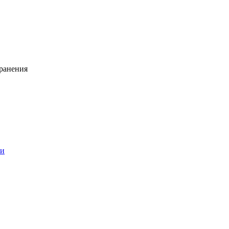
ранения
ии