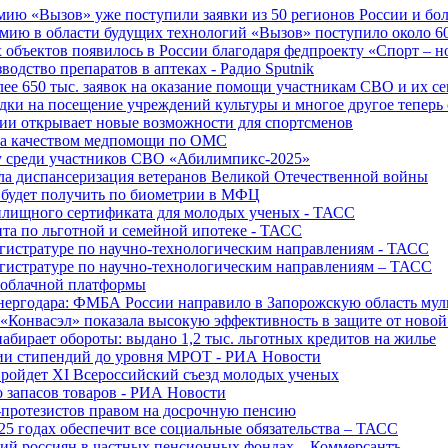
ю «Вызов» уже поступили заявки из 50 регионов России и боле
ю в области будущих технологий «Вызов» поступило около 600
объектов появилось в России благодаря федпроекту «Спорт – 
водство препаратов в аптеках - Радио Sputnik
е 650 тыс. заявок на оказание помощи участникам СВО и их с
ки на посещение учреждений культуры и многое другое теперь 
ии открывает новые возможности для спортсменов
 за качеством медпомощи по ОМС
у среди участников СВО «Абилимпикс-2025»
а диспансеризация ветеранов Великой Отечественной войны
 будет получить по биометрии в МФЦ
лищного сертификата для молодых ученых - ТАСС
та по льготной и семейной ипотеке - ТАСС
гистратуре по научно-технологическим направлениям - ТАСС
гистратуре по научно-технологическим направлениям – ТАСС
 облачной платформы
нергодара: ФМБА России направило в Запорожскую область му
«Конвасэл» показала высокую эффективность в защите от ново
абирает обороты: выдано 1,2 тыс. льготных кредитов на жилье
ции стипендий до уровня МРОТ - РИА Новости
ройдет XI Всероссийский съезд молодых ученых
о запасов товаров - РИА Новости
протезистов правом на досрочную пенсию
25 годах обеспечит все социальные обязательства – ТАСС
ий россиян в частных пенсионных фондах – Коммерсантъ