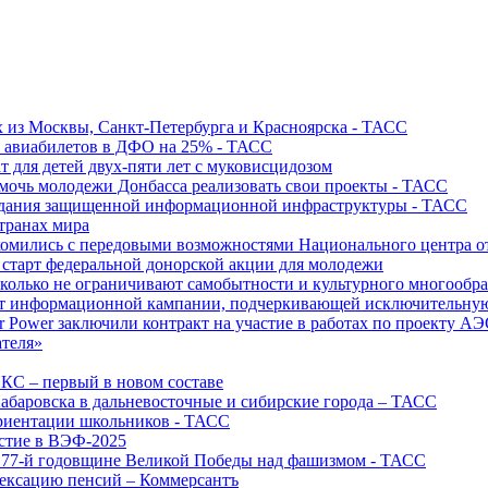
х из Москвы, Санкт-Петербурга и Красноярска - ТАСС
х авиабилетов в ДФО на 25% - ТАСС
т для детей двух-пяти лет с муковисцидозом
омочь молодежи Донбасса реализовать свои проекты - ТАСС
создания защищенной информационной инфраструктуры - ТАСС
странах мира
акомились с передовыми возможностями Национального центра
старт федеральной донорской акции для молодежи
олько не ограничивают самобытности и культурного многообраз
т информационной кампании, подчеркивающей исключительную
r Power заключили контракт на участие в работах по проекту А
ателя»
ИКС – первый в новом составе
абаровска в дальневосточные и сибирские города – ТАСС
риентации школьников - ТАСС
астие в ВЭФ-2025
 77-й годовщине Великой Победы над фашизмом - ТАСС
дексацию пенсий – Коммерсантъ