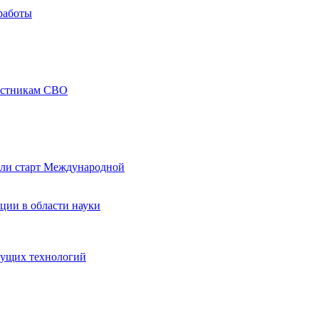
работы
частникам СВО
али старт Международной
ции в области науки
дущих технологий