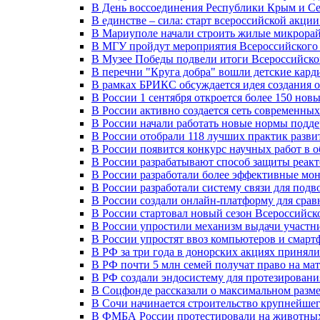
В День воссоединения Республики Крым и Се
В единстве – сила: старт всероссийской акци
В Мариуполе начали строить жилые микрора
В МГУ пройдут мероприятия Всероссийског
В Музее Победы подвели итоги Всероссийско
В перечни "Круга добра" вошли детские кар
В рамках БРИКС обсуждается идея создания 
В России 1 сентября откроется более 150 нов
В России активно создается сеть современны
В России начали работать новые нормы подд
В России отобрали 118 лучших практик разви
В России появится конкурс научных работ в 
В России разрабатывают способ защиты реак
В России разработали более эффективные мо
В России разработали систему связи для под
В России создали онлайн-платформу для сра
В России стартовал новый сезон Всероссийс
В России упростили механизм выдачи участн
В России упростят ввоз компьютеров и смарт
В РФ за три года в донорских акциях приняли
В РФ почти 5 млн семей получат право на ма
В РФ создали эндосистему для протезирован
В Соцфонде рассказали о максимальном разме
В Сочи начинается строительство крупнейшег
В ФМБА России протестировали на животных