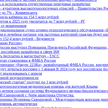
 и использовать отечественные передовые разработки
 кураторов высокотехнологичных отраслей – Правительство Ро
е до 7% – Коммерсантъ
онда кабмина на 154,5 млрд рублей
тов к 2025 году увеличатся до 7 млрд рублей – РГ
ы от мошенников
ункциональное судно атомно-технологического обслуживания «
ия и лечебное питание для льготных категорий граждан будет н
т 152,4 млрд рублей - Ведомости
Лыжню России»
оссии выступил Помощник Президента Российской Федерации, 
т российские разработки в сфере ИИ
ть бесплатно в магистратуру - ТАСС
 этап стажировки в ФМБА России
препарат «Ракурс 223Ra», разработанный ФМБА России, внедре
ут лечиться россияне с 1 января В 2024 году все российские б
 реализовывать с апреля
вной результативности
ческий стартап" получат по 1 млн рублей
отехнологичная медицинская помощь для жителей Крыма
-летием создания системы Федерального медико-биологического
И.Скворцовой с Днём защитника Отечества.
ероники Игоревны Скворцовой с Международным женским дне
дпомощь автоматически