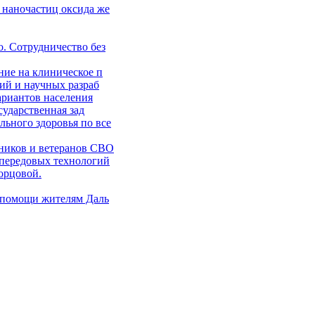
 наночастиц оксида же
. Сотрудничество без
ние на клиническое п
ий и научных разраб
ариантов населения
сударственная зад
ьного здоровья по все
ников и ветеранов СВО
 передовых технологий
орцовой.
 помощи жителям Даль