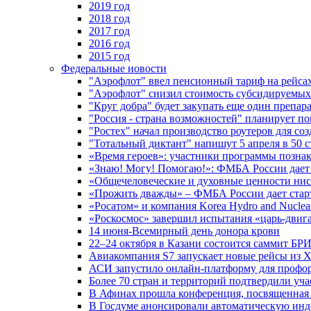
2019 год
2018 год
2017 год
2016 год
2015 год
Федеральные новости
"Аэрофлот" ввел пенсионный тариф на рейса
"Аэрофлот" снизил стоимость субсидируемы
"Круг добра" будет закупать еще один препара
"Россия - страна возможностей" планирует п
"Ростех" начал производство роутеров для 
"Тотальный диктант" напишут 5 апреля в 50 
«Время героев»: участники программы позн
«Знаю! Могу! Помогаю!»: ФМБА России дает 
«Общечеловеческие и духовные ценности ниск
«Прожить дважды» – ФМБА России дает стар
«Росатом» и компания Korea Hydro and Nuclea
«Роскосмос» завершил испытания «царь-двиг
14 июня-Всемирный день донора крови
22–24 октября в Казани состоится саммит БР
Авиакомпания S7 запускает новые рейсы из Х
АСИ запустило онлайн-платформу для профо
Более 70 стран и территорий подтвердили уч
В Афинах прошла конференция, посвященная
В Госдуме анонсировали автоматическую ин