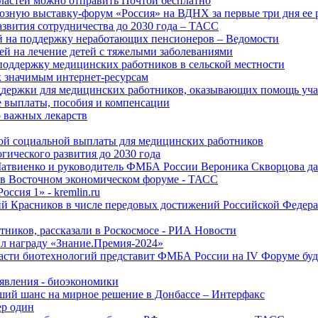
ластей можно отправить Почтой бесплатно
озную выставку-форум «Россия» на ВДНХ за первые три дня ее 
азвития сотрудничества до 2030 года – ТАСС
й на поддержку неработающих пенсионеров – Ведомости
лей на лечение детей с тяжелыми заболеваниями
поддержку медицинских работников в сельской местности
к значимым интернет-ресурсам
оддержки для медицинских работников, оказывающих помощь у
 выплаты, пособия и компенсации
 важных лекарств
ой социальной выплаты для медицинских работников
ического развития до 2030 года
Матвиенко и руководитель ФМБА России Вероника Скворцова д
е в Восточном экономическом форуме - ТАСС
ссия 1» - kremlin.ru
ий Красников в числе передовых достижений Российской Федера
тников, рассказали в Роскосмосе - РИА Новости
 награду «Знание.Премия-2024»
асти биотехнологий представит ФМБА России на IV Форуме бу
явления - биоэкономики
ший шанс на мирное решение в Донбассе – Интерфакс
ер один