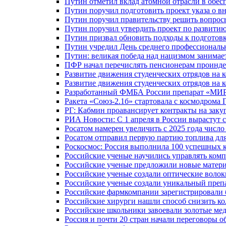
Путин отметил вклад атомной отрасли в обес
Путин поручил подготовить проект указа о в
Путин поручил правительству решить вопро
Путин поручил утвердить проект по развити
Путин призвал обновить подходы к подготовк
Путин учредил День среднего профессиональ
Путин: великая победа над нацизмом занимае
ПФР начал перечислять пенсионерам проинд
Развитие движения студенческих отрядов на 
Развитие движения студенческих отрядов на 
Разработанный ФМБА России препарат «МИР
Ракета «Союз-2.1б» стартовала с космодрома 
РГ: Кабмин проавансирует контракты на зак
РИА Новости: С 1 апреля в России вырастут 
Росатом намерен увеличить с 2025 года числ
Росатом отправил первую партию топлива для
Роскосмос: Россия выполнила 100 успешных 
Российские ученые научились управлять ком
Российские ученые предложили новые матери
Российские ученые создали оптические волок
Российские ученые создали уникальный препа
Российские фармкомпании зарегистрировали б
Российские хирурги нашли способ снизить ко
Российские школьники завоевали золотые ме
Россия и почти 20 стран начали переговоры