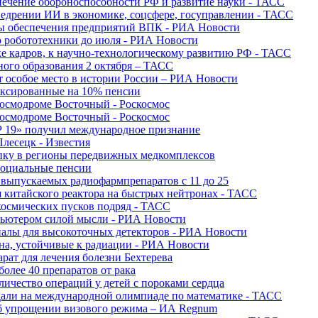
печение обороноспособности РФ и развитие науки - ТАСС
недрении ИИ в экономике, соцсфере, госуправлении - ТАСС
сы обеспечения предприятий ВПК - РИА Новости
ю робототехники до июля - РИА Новости
е кадров, к научно-технологическому развитию РФ - ТАСС
ного образования 2 октября – ТАСС
т особое место в истории России – РИА Новости
ексированные на 10% пенсии
космодроме Восточный - Роскосмос
космодроме Восточный - Роскосмос
 19» получил международное признание
Плесецк - Известия
упку в регионы передвижных медкомплексов
социальные пенсии
о выпускаемых радиофармпрепаратов с 11 до 25
 китайского реактора на быстрых нейтронах - ТАСС
космических пусков подряд - ТАСС
пьютером силой мысли - РИА Новости
алы для высокоточных детекторов - РИА Новости
на, устойчивые к радиации - РИА Новости
рат для лечения болезни Бехтерева
олее 40 препаратов от рака
личество операций у детей с пороками сердца
дали на международной олимпиаде по математике - ТАСС
 об упрощении визового режима – ИА Regnum