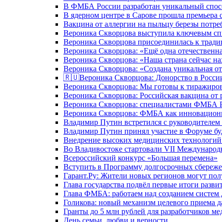
В ФМБА России разработан уникальный спосо
В ядерном центре в Сарове прошла премьера 
Вакцина от аллергии на пыльцу березы потре
Вероника Скворцова выступила ключевым спи
Вероника Скворцова присоединилась к трад
Вероника Скворцова: «Ещё одна отечественна
Вероника Скворцова: «Наша страна сейчас на
Вероника Скворцова: «Создана уникальная от
🇷🇺Вероника Скворцова: Донорство в России 
Вероника Скворцова: Мы готовы к тиражиров
Вероника Скворцова: Российская вакцина от 
Вероника Скворцова: специалистами ФМБА Ро
Вероника Скворцова: ФМБА как инновационно
Владимир Путин встретился с руководителем
Владимир Путин принял участие в Форуме бу
Внедрение высоких медицинских технологий 
Во Владивостоке стартовали VII Международ
Всероссийский конкурс «Большая перемена»
Вступить в Программу долгосрочных сбереже
Гарант.Ру: Жители новых регионов могут пол
Глава государства подвёл первые итоги разви
Глава ФМБА: работаем над созданием систем 
Голикова: новый механизм целевого приема д
Гранты до 5 млн рублей для разработчиков м
День семьи, любви и верности