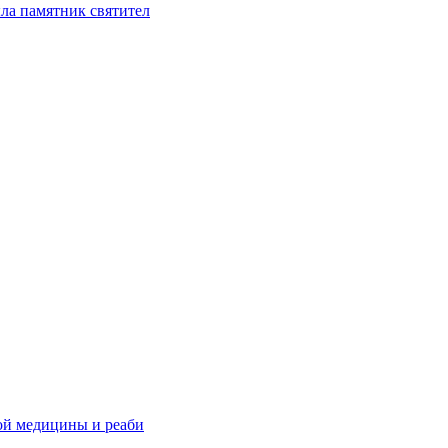
ла памятник святител
ой медицины и реаби