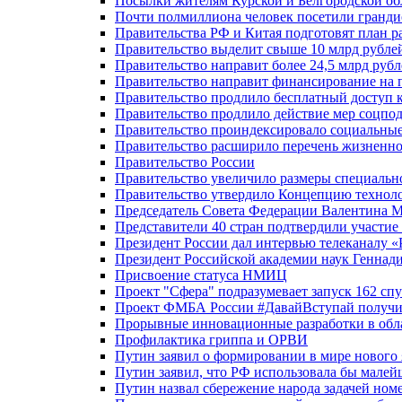
Посылки жителям Курской и Белгородской об
Почти полмиллиона человек посетили гранди
Правительства РФ и Китая подготовят план р
Правительство выделит свыше 10 млрд рубле
Правительство направит более 24,5 млрд руб
Правительство направит финансирование на 
Правительство продлило бесплатный доступ 
Правительство продлило действие мер соцп
Правительство проиндексировало социальные
Правительство расширило перечень жизненно
Правительство России
Правительство увеличило размеры специальн
Правительство утвердило Концепцию технолог
Председатель Совета Федерации Валентина 
Представители 40 стран подтвердили участи
Президент России дал интервью телеканалу «Ро
Президент Российской академии наук Геннад
Присвоение статуса НМИЦ
Проект "Сфера" подразумевает запуск 162 спу
Проект ФМБА России #ДавайВступай получил
Прорывные инновационные разработки в обл
Профилактика гриппа и ОРВИ
Путин заявил о формировании в мире нового 
Путин заявил, что РФ использовала бы малей
Путин назвал сбережение народа задачей ном