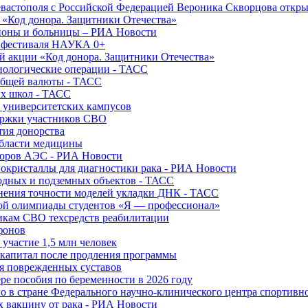
вастополя с Российской Федерацией Вероника Скворцова откры
и «Код донора. Защитники Отечества»
йоны и больницы – РИА Новости
о фестиваля НАУКА 0+
й акции «Код донора. Защитники Отечества»
диологические операции - ТАСС
общей валюты - ТАСС
ых школ - ТАСС
х университетских кампусов
ержки участников СВО
тия донорства
области медицины
торов АЭС - РИА Новости
нокристаллы для диагностики рака - РИА Новости
водных и подземных объектов - ТАСС
внения точности моделей укладки ДНК - ТАСС
кой олимпиады студентов «Я — профессионал»
икам СВО техсредств реабилитации
фонов
 участие 1,5 млн человек
ткапитал после продления программы
ия поврежденных суставов
ре пособия по беременности в 2026 году
о в стране Федерального научно-клинического центра спортивн
 вакцину от рака - РИА Новости