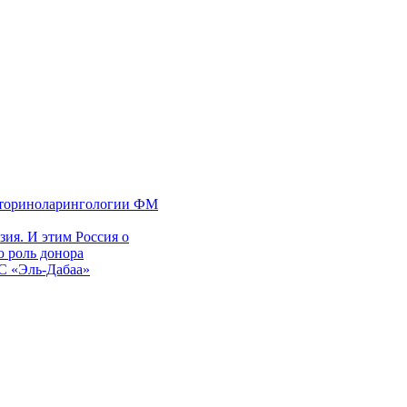
 оториноларингологии ФМ
ия. И этим Россия о
 роль донора
ЭС «Эль-Дабаа»