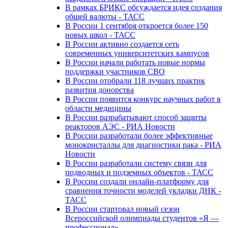
В рамках БРИКС обсуждается идея создания
общей валюты - ТАСС
В России 1 сентября откроется более 150
новых школ - ТАСС
В России активно создается сеть
современных университетских кампусов
В России начали работать новые нормы
поддержки участников СВО
В России отобрали 118 лучших практик
развития донорства
В России появится конкурс научных работ в
области медицины
В России разрабатывают способ защиты
реакторов АЭС - РИА Новости
В России разработали более эффективные
монокристаллы для диагностики рака - РИА
Новости
В России разработали систему связи для
подводных и подземных объектов - ТАСС
В России создали онлайн-платформу для
сравнения точности моделей укладки ДНК -
ТАСС
В России стартовал новый сезон
Всероссийской олимпиады студентов «Я —
профессионал»