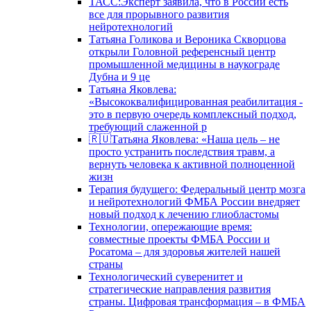
ТАСС:Эксперт заявила, что в России есть
все для прорывного развития
нейротехнологий
Татьяна Голикова и Вероника Скворцова
открыли Головной референсный центр
промышленной медицины в наукограде
Дубна и 9 це
Татьяна Яковлева:
«Высококвалифицированная реабилитация -
это в первую очередь комплексный подход,
требующий слаженной р
🇷🇺Татьяна Яковлева: «Наша цель – не
просто устранить последствия травм, а
вернуть человека к активной полноценной
жизн
Терапия будущего: Федеральный центр мозга
и нейротехнологий ФМБА России внедряет
новый подход к лечению глиобластомы
Технологии, опережающие время:
совместные проекты ФМБА России и
Росатома – для здоровья жителей нашей
страны
Технологический суверенитет и
стратегические направления развития
страны. Цифровая трансформация – в ФМБА