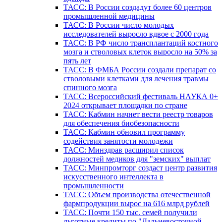
ТАСС: В России создадут более 60 центров
промышленной медицины
ТАСС: В России число молодых
исследователей выросло вдвое с 2000 года
ТАСС: В РФ число трансплантаций костного
мозга и стволовых клеток выросло на 50% за
пять лет
ТАСС: В ФМБА России создали препарат со
стволовыми клетками для лечения травмы
спинного мозга
ТАСС: Всероссийский фестиваль НАУКА 0+
2024 открывает площадки по стране
ТАСС: Кабмин начнет вести реестр товаров
для обеспечения биобезопасности
ТАСС: Кабмин обновил программу
содействия занятости молодежи
ТАСС: Минздрав расширил список
должностей медиков для "земских" выплат
ТАСС: Минпромторг создаст центр развития
искусственного интеллекта в
промышленности
ТАСС: Объем производства отечественной
фармпродукции вырос на 616 млрд рублей
ТАСС: Почти 150 тыс. семей получили
льготные кредиты по "Дальневосточной