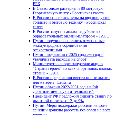
РБК
В Севастополе развернули 80-метровую
Георгиевскую ленту - Российская газета
В России снизились цены на ряд продуктов,
топливо и бытовую технику - Российская
газета
В России запустят аналог зарубежных
образовательных онлайн-платформ - ТАСС
Путин поручил восполнить отмененные
международные соревнования
отечественными
Путин предложил с 2025 года ежегодно
увеличивать расходы на спорт
Министерство спорта запустило акцию
"Страна героев" во всех спортивных школах
страны - ТАСС
В России предложили ввести новые льготы
для матерей - Lenta.ru
Путин объявил 2022-2031 годы в РФ
Десятилетием науки и технологий
Президент РФ предложил снизить ставку по
льготной ипотеке с 12 до 9%
Путин: Меры поддержки россиян на фоне
санкций должны работать без сбоев на всех
уровнях