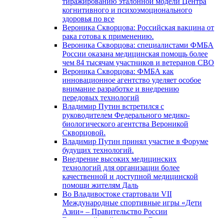
тиражированию эталонной модели Центра
когнитивного и психоэмоционального
здоровья по все
Вероника Скворцова: Российская вакцина от
рака готова к применению.
Вероника Скворцова: специалистами ФМБА
России оказана медицинская помощь более
чем 84 тысячам участников и ветеранов СВО
Вероника Скворцова: ФМБА как
инновационное агентство уделяет особое
внимание разработке и внедрению
передовых технологий
Владимир Путин встретился с
руководителем Федерального медико-
биологического агентства Вероникой
Скворцовой.
Владимир Путин принял участие в Форуме
будущих технологий.
Внедрение высоких медицинских
технологий для организации более
качественной и доступной медицинской
помощи жителям Даль
Во Владивостоке стартовали VII
Международные спортивные игры «Дети
Азии» – Правительство России