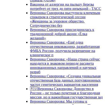
сериала «Атом»
Вакцина от аллергии на пыльцу березы
потребует от трех до пяти инъекций - ТАСС
Вероника Скворцова выступила ключевым
спикером в стратегической сессии
«Женщины за здоровое общество.
Сотрудничество без
Вероника Скворцова присоединилась к
традиционной доброй акции «Ёлка
желаний»
Вероника Скворцова: «Ещё одна
отечественная онковакцина, разработанная
ФМБА России, получила разрешение на
клиническое п
Вероника Скворцова: «Наша страна сейчас
находится в знаковом периоде расцвета
инновационных направлений и научных
разраб
Вероника Скворцова: «Создана уникальная
отечественная база данных популяционных
частот генетических вариантов населения
🇷🇺Вероника Скворцова: Донорство в
России – не только почетная и благородная
миссия, но и важнейшая государственная зад
Вероника Скворцова: Мы готовы к