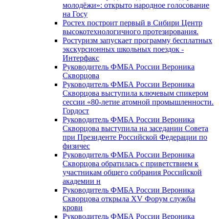
молодёжи»: открыто народное голосование
на Госу
Ростех построит первый в Сибири Центр
высокотехнологичного протезирования.
Ростуризм запускает программу бесплатных
экскурсионных школьных поездок -
Интерфакс
Руководитель ФМБА России Вероника
Скворцова
Руководитель ФМБА России Вероника
Скворцова выступила ключевым спикером
сессии «80-летие атомной промышленности.
Гордост
Руководитель ФМБА России Вероника
Скворцова выступила на заседании Совета
при Президенте Российской Федерации по
физичес
Руководитель ФМБА России Вероника
Скворцова обратилась с приветствием к
участникам общего собрания Российской
академии н
Руководитель ФМБА России Вероника
Скворцова открыла XV Форум службы
крови
Руководитель ФМБА России Вероника