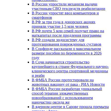
В России упростили механизм выдачи
участникам СВО техсредств реабилитации
В России упростят ввоз компьютеров и
смартфонов
В РФ за три года в донорских акциях
приняли участие 1,5 млн человек
В РФ почти 5 млн семей получат право на
маткапитал после продления программы
В РФ создали эндосистему для
протезирования поврежденных суставов
В Соцфонде рассказали о максимальном
размере пособия по беременности в 2026
году
В Сочи начинается строительство
крупнейшего в стране Федерального научно-
клинического центра спортивной медицины
и реаби
В ФМБА России протестировали на
животных вакцину от рака - РИА Новости
В ФМБА России разработан уникальный
способ терапии злокачественных
новообразований с использованием
наночастиц оксида же
В ядерном центре в Сарове прошла премьера