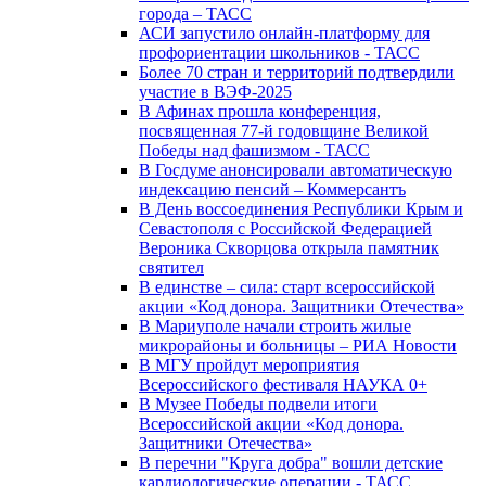
города – ТАСС
АСИ запустило онлайн-платформу для
профориентации школьников - ТАСС
Более 70 стран и территорий подтвердили
участие в ВЭФ-2025
В Афинах прошла конференция,
посвященная 77-й годовщине Великой
Победы над фашизмом - ТАСС
В Госдуме анонсировали автоматическую
индексацию пенсий – Коммерсантъ
В День воссоединения Республики Крым и
Севастополя с Российской Федерацией
Вероника Скворцова открыла памятник
святител
В единстве – сила: старт всероссийской
акции «Код донора. Защитники Отечества»
В Мариуполе начали строить жилые
микрорайоны и больницы – РИА Новости
В МГУ пройдут мероприятия
Всероссийского фестиваля НАУКА 0+
В Музее Победы подвели итоги
Всероссийской акции «Код донора.
Защитники Отечества»
В перечни "Круга добра" вошли детские
кардиологические операции - ТАСС