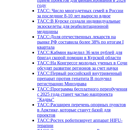
прием проектов для финансирования в 2024
году
ТАСС: Число многодетных семей в России
за последние 8-10 лет выросло вдвое
ТАСС:В Курске создали индивидуальные
экзоскелеты для реабилитационной
медицины
ТАСС:Доля отечественных лекарств на
рынке РФ составила более 38% по итогам I
квартала
ТАСС:Кабмин выделил 36 млн рублей для
бригад скорой помощи в Курской области
ТАСС:На Конгрессе молодых ученых в Сочи
обсудят развитие регионов за счет науки
ТАСС:Первый российский внутривенный
препарат против гепатита В получил
регистрацию Минздрава
ТАСС:Программа бесплатного переобучения
с 2025 года станет частью нацпроекта
"Кадры"
ТАСС:Расширен перечень опорных пунктов
в Арктике, которые станут базой для
проектов
ТАСС:Ростех роботизирует аппарат HIFU-
терапии