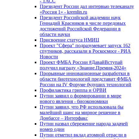
- ТАСС
Президент России дал интервью телеканалу
«Россия 1» - kremlin.ru
Президент Российской академии наук
Геннадий Красников в числе передовых
достижений Российской Федерации в
области науки
Присвоение статуса НМИЦ
Проект "Сфера" подразумевает запуск 162
спутников, рассказали в Роскосмосе - РИА
Новости
Проект ФМБА России #ДавайВступай
получил награду «Знание.Премия-2024»
Прорывные инновационные разработки в
области биотехнологий представит ФМБА
России на IV Форуме будущих технологий
Профилактика гриппа и ОРВИ
Путин заявил о формировании в мире
нового явления - биоэкономики
Путин заявил, что РФ использовала бы
малейший шанс на мирное решение в
Донбассе – Интерфакс
Путин назвал сбережение народа задачей
номер один
Путин отметил вклад атомной отрасли в