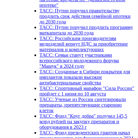
ипотеке"
ТАСС: Путин поручил правительству
продлить срок действия семейной ипотеки
до 2030 года
ТАСС: Путин поручил продлить программу
маткапитала до 2030 года
ТАСС: Российским производителям
медизделий вернут НДС за приобретение
материалов и комплектующих
ТАСС: Семьи станут участниками
всероссийского молодежного форума
"Машук" в 2024 году
ТАСС: Созданные в Сибири покрытия для
имплантов показали высокие
антибактериальные свойства
ТАСС: Спортивный марафон "Сила России"
пройдет с 1 июня по 10 августа
ТАСС: Ученые из России синтезировали
препараты, препятствующие старению
клеток
ТАСС: Фонд "Круг добра" получил 145,5
млрд рублей на закупку препаратов и
оборудования в 2023 г
ТАСС: Фонд президентских грантов начал