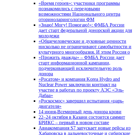
«Время героев»: участники программы
познакомились с передовыми
возможностями Национального центра
оториноларингологии ФМ
«Знаю! Могу! Помогаю!»: ФМБА России
дает старт федеральной донорской акции для
молодежи
«Общечеловеческие и духовные ценности
нисколько не ограничивают самобытности и
культурного многообразия. И этим Россия о
«Прожить дважды» – ФМБА России дает
старт информационной кампании,
подчеркивающей исключительную роль
донора
«Росатом» и компания Korea Hydro and
Nuclear Power заключили контракт на
участие в работах по проекту АЭС «Эль-
Дабаа»
«Роскосмос» завершил испытания «царь-
двигателя»
14 июня-Всемирный день донора крови
22–24 октября в Казани состоится саммит
БРИКС – первый в новом составе
Авиакомпания S7 запускает новые рейсы из
Хабаровска в дальневосточные и сибирские