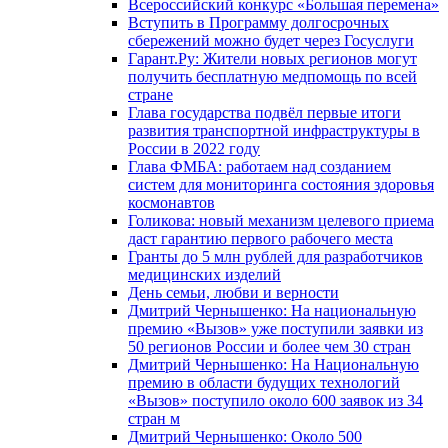
Всероссийский конкурс «Большая перемена»
Вступить в Программу долгосрочных
сбережений можно будет через Госуслуги
Гарант.Ру: Жители новых регионов могут
получить бесплатную медпомощь по всей
стране
Глава государства подвёл первые итоги
развития транспортной инфраструктуры в
России в 2022 году
Глава ФМБА: работаем над созданием
систем для мониторинга состояния здоровья
космонавтов
Голикова: новый механизм целевого приема
даст гарантию первого рабочего места
Гранты до 5 млн рублей для разработчиков
медицинских изделий
День семьи, любви и верности
Дмитрий Чернышенко: На национальную
премию «Вызов» уже поступили заявки из
50 регионов России и более чем 30 стран
Дмитрий Чернышенко: На Национальную
премию в области будущих технологий
«Вызов» поступило около 600 заявок из 34
стран м
Дмитрий Чернышенко: Около 500