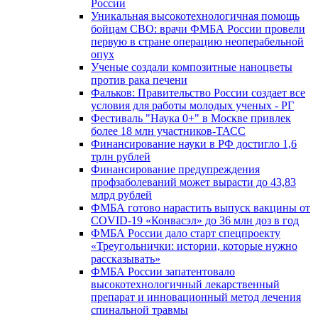
России
Уникальная высокотехнологичная помощь
бойцам СВО: врачи ФМБА России провели
первую в стране операцию неоперабельной
опух
Ученые создали композитные наноцветы
против рака печени
Фальков: Правительство России создает все
условия для работы молодых ученых - РГ
Фестиваль "Наука 0+" в Москве привлек
более 18 млн участников-ТАСС
Финансирование науки в РФ достигло 1,6
трлн рублей
Финансирование предупреждения
профзаболеваний может вырасти до 43,83
млрд рублей
ФМБА готово нарастить выпуск вакцины от
COVID-19 «Конвасэл» до 36 млн доз в год
ФМБА России дало старт спецпроекту
«Треугольнички: истории, которые нужно
рассказывать»
ФМБА России запатентовало
высокотехнологичный лекарственный
препарат и инновационный метод лечения
спинальной травмы