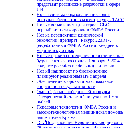
представят российские разработки в сфере
ИИ
Новая система образования позволит
поступать бесплатно в магистратуру - ТАСС
Новые возможности для героев СВО:
первый этап стажировки в ФМБА России
Новые перспективы клинической
онкологии: препарат «Ракурс 223Ra»,
разработанный ФМБА России, внедрен в
медицинскую прак
Новые правила посещения поликлиник: как
будут лечиться россияне с 1 января В 2024
году все российские больницы и поликл
Новый нацпроект по биоэкономике
планируют реализовывать с апреля
Обеспечение здоровья и максимальной
спортивной результативности
Около 1,5 тыс. победителей конкурса
"Студенческий стартап" получат по 1 млн
рублей
Передовые технологии ФМБА России и
высокотехнологичная медицинская помощь
для жителей Крыма
🇷🇺Поздравление Вероники Скворцовой с
78-летием создания системы Федерального