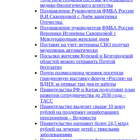
медико-биологического агентства
Поздравление Руководителя ФМБА России
В.И.Скворцовой с Днём защитника
Отечества.
Поздравление руководителя ФМБА России
Вероники Игоревны Скворцовой с
Международным женским днем
Поставят на учет: ветераны СВО получат
медпомощь автоматически
Посылки жителям Курской и Белгородской
областей можно отправить Почтой
бесплатно
Почти полмиллиона человек посетили
грандиозную выставку-форум «Россия» на
ВДНХ за первые три дня ее работы
Правительства РФ и Китая подготовят план
развития сотрудничества до 2030 года –
ТАСС
Правительство выделит свыше 10 млрд
рублей на поддержку неработающих
пенсионеров – Ведомости
Правительство направит более 24,5 млрд
рублей на лечение детей с тяжелыми
заболеваниями