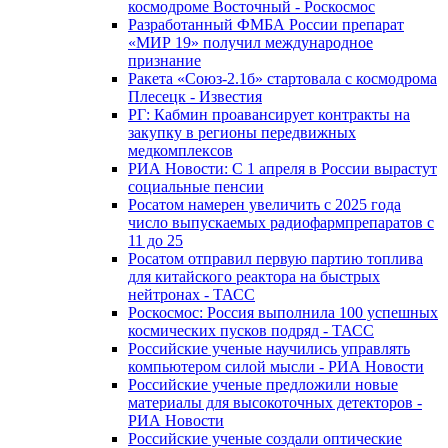
космодроме Восточный - Роскосмос
Разработанный ФМБА России препарат
«МИР 19» получил международное
признание
Ракета «Союз-2.1б» стартовала с космодрома
Плесецк - Известия
РГ: Кабмин проавансирует контракты на
закупку в регионы передвижных
медкомплексов
РИА Новости: С 1 апреля в России вырастут
социальные пенсии
Росатом намерен увеличить с 2025 года
число выпускаемых радиофармпрепаратов с
11 до 25
Росатом отправил первую партию топлива
для китайского реактора на быстрых
нейтронах - ТАСС
Роскосмос: Россия выполнила 100 успешных
космических пусков подряд - ТАСС
Российские ученые научились управлять
компьютером силой мысли - РИА Новости
Российские ученые предложили новые
материалы для высокоточных детекторов -
РИА Новости
Российские ученые создали оптические