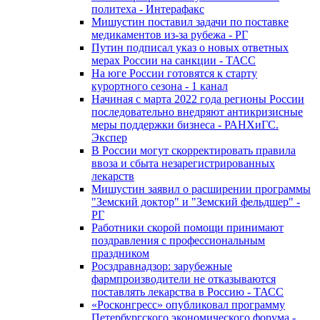
политеха - Интерафакс
Мишустин поставил задачи по поставке
медикаментов из-за рубежа - РГ
Путин подписал указ о новых ответных
мерах России на санкции - ТАСС
На юге России готовятся к старту
курортного сезона - 1 канал
Начиная с марта 2022 года регионы России
последовательно внедряют антикризисные
меры поддержки бизнеса - РАНХиГС.
Экспер
В России могут скорректировать правила
ввоза и сбыта незарегистрированных
лекарств
Мишустин заявил о расширении программы
"Земский доктор" и "Земский фельдшер" -
РГ
Работники скорой помощи принимают
поздравления с профессиональным
праздником
Росздравнадзор: зарубежные
фармпроизводители не отказываются
поставлять лекарства в Россию - ТАСС
«Росконгресс» опубликовал программу
Петербургского экономического форума -