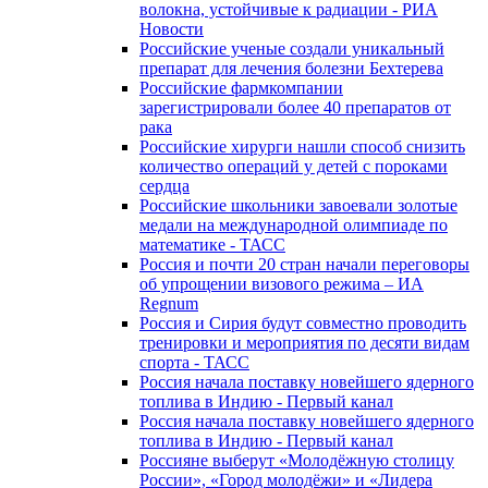
волокна, устойчивые к радиации - РИА
Новости
Российские ученые создали уникальный
препарат для лечения болезни Бехтерева
Российские фармкомпании
зарегистрировали более 40 препаратов от
рака
Российские хирурги нашли способ снизить
количество операций у детей с пороками
сердца
Российские школьники завоевали золотые
медали на международной олимпиаде по
математике - ТАСС
Россия и почти 20 стран начали переговоры
об упрощении визового режима – ИА
Regnum
Россия и Сирия будут совместно проводить
тренировки и мероприятия по десяти видам
спорта - ТАСС
Россия начала поставку новейшего ядерного
топлива в Индию - Первый канал
Россия начала поставку новейшего ядерного
топлива в Индию - Первый канал
Россияне выберут «Молодёжную столицу
России», «Город молодёжи» и «Лидера