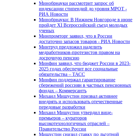
Минобрнауки рассмотрит запрос об
индексации стипендий до уровня МРОТ -
РИА Новости
Минобрнауки: В Нижнем Новгороде в июне
пройдет XI Всероссийский съезд молодых
ученых
Минпромторг заявил, что в России
достаточно запасов товаров - РИА Новости
Минтруд предложил наделить
медработников-протезистов правом на
досрочную пенсию
Минфин заявил, что бюджет России в 2023-
2025 годах обеспечит все социальные
обязательства – ТАСС
Минфин поддержал гарантирование
сбережений россиян в частных пенсионных
фондах – Коммерсантъ
Михаил Мишустин призвал активнее
внедрять и использовать отечественные
передовые разработки
Михаил Мишустин утвердил вице-
премьеров – кураторов
высокотехнологичных отраслей –
Правительство России
Мишустин снизил ставку по льготной