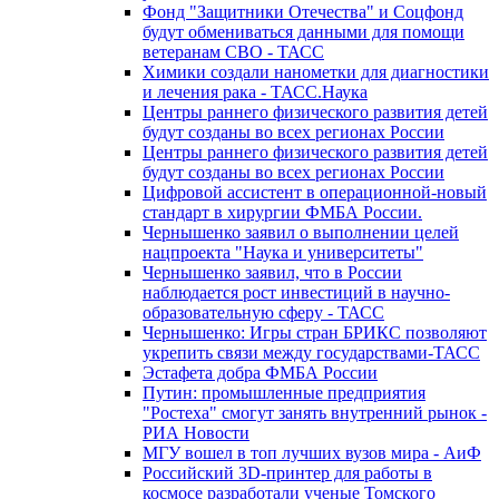
Фонд "Защитники Отечества" и Соцфонд
будут обмениваться данными для помощи
ветеранам СВО - ТАСС
Химики создали нанометки для диагностики
и лечения рака - ТАСС.Наука
Центры раннего физического развития детей
будут созданы во всех регионах России
Центры раннего физического развития детей
будут созданы во всех регионах России
Цифровой ассистент в операционной-новый
стандарт в хирургии ФМБА России.
Чернышенко заявил о выполнении целей
нацпроекта "Наука и университеты"
Чернышенко заявил, что в России
наблюдается рост инвестиций в научно-
образовательную сферу - ТАСС
Чернышенко: Игры стран БРИКС позволяют
укрепить связи между государствами-ТАСС
Эстафета добра ФМБА России
Путин: промышленные предприятия
"Ростеха" смогут занять внутренний рынок -
РИА Новости
МГУ вошел в топ лучших вузов мира - АиФ
Российский 3D-принтер для работы в
космосе разработали ученые Томского