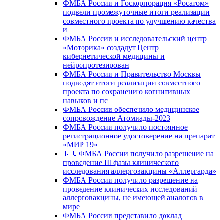
ФМБА России и Госкорпорация «Росатом»
подвели промежуточные итоги реализации
совместного проекта по улучшению качества
и
ФМБА России и исследовательский центр
«Моторика» создадут Центр
кибернетической медицины и
нейропротезирован
ФМБА России и Правительство Москвы
подводят итоги реализации совместного
проекта по сохранению когнитивных
навыков и пс
ФМБА России обеспечило медицинское
сопровождение Атомиады-2023
ФМБА России получило постоянное
регистрационное удостоверение на препарат
«МИР 19»
🇷🇺ФМБА России получило разрешение на
проведение III фазы клинического
исследования аллерговакцины «Аллергарда»
ФМБА России получило разрешение на
проведение клинических исследований
аллерговакцины, не имеющей аналогов в
мире
ФМБА России представило доклад