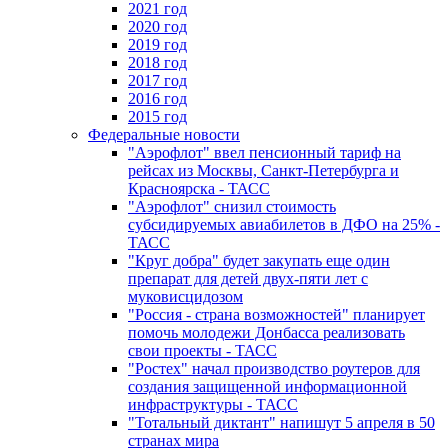
2021 год
2020 год
2019 год
2018 год
2017 год
2016 год
2015 год
Федеральные новости
"Аэрофлот" ввел пенсионный тариф на
рейсах из Москвы, Санкт-Петербурга и
Красноярска - ТАСС
"Аэрофлот" снизил стоимость
субсидируемых авиабилетов в ДФО на 25% -
ТАСС
"Круг добра" будет закупать еще один
препарат для детей двух-пяти лет с
муковисцидозом
"Россия - страна возможностей" планирует
помочь молодежи Донбасса реализовать
свои проекты - ТАСС
"Ростех" начал производство роутеров для
создания защищенной информационной
инфраструктуры - ТАСС
"Тотальный диктант" напишут 5 апреля в 50
странах мира