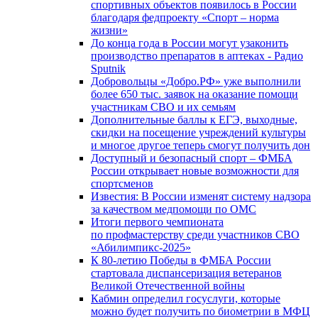
спортивных объектов появилось в России
благодаря федпроекту «Спорт – норма
жизни»
До конца года в России могут узаконить
производство препаратов в аптеках - Радио
Sputnik
Добровольцы «Добро.РФ» уже выполнили
более 650 тыс. заявок на оказание помощи
участникам СВО и их семьям
Дополнительные баллы к ЕГЭ, выходные,
скидки на посещение учреждений культуры
и многое другое теперь смогут получить дон
Доступный и безопасный спорт – ФМБА
России открывает новые возможности для
спортсменов
Известия: В России изменят систему надзора
за качеством медпомощи по ОМС
Итоги первого чемпионата
по профмастерству среди участников СВО
«Абилимпикс-2025»
К 80-летию Победы в ФМБА России
стартовала диспансеризация ветеранов
Великой Отечественной войны
Кабмин определил госуслуги, которые
можно будет получить по биометрии в МФЦ