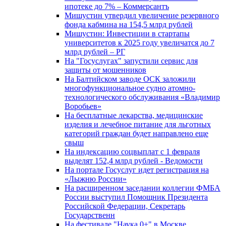
ипотеке до 7% – Коммерсантъ
Мишустин утвердил увеличение резервного
фонда кабмина на 154,5 млрд рублей
Мишустин: Инвестиции в стартапы
университетов к 2025 году увеличатся до 7
млрд рублей – РГ
На "Госуслугах" запустили сервис для
защиты от мошенников
На Балтийском заводе ОСК заложили
многофункциональное судно атомно-
технологического обслуживания «Владимир
Воробьев»
На бесплатные лекарства, медицинские
изделия и лечебное питание для льготных
категорий граждан будет направлено еще
свыш
На индексацию соцвыплат с 1 февраля
выделят 152,4 млрд рублей - Ведомости
На портале Госуслуг идет регистрация на
«Лыжню России»
На расширенном заседании коллегии ФМБА
России выступил Помощник Президента
Российской Федерации, Секретарь
Государственн
На фестивале "Наука 0+" в Москве