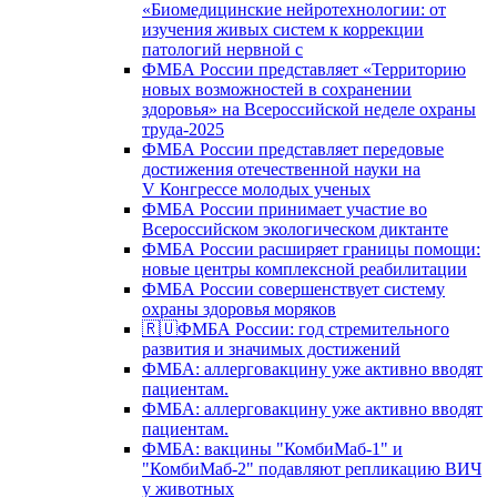
«Биомедицинские нейротехнологии: от
изучения живых систем к коррекции
патологий нервной с
ФМБА России представляет «Территорию
новых возможностей в сохранении
здоровья» на Всероссийской неделе охраны
труда-2025
ФМБА России представляет передовые
достижения отечественной науки на
V Конгрессе молодых ученых
ФМБА России принимает участие во
Всероссийском экологическом диктанте
ФМБА России расширяет границы помощи:
новые центры комплексной реабилитации
ФМБА России совершенствует систему
охраны здоровья моряков
🇷🇺ФМБА России: год стремительного
развития и значимых достижений
ФМБА: аллерговакцину уже активно вводят
пациентам.
ФМБА: аллерговакцину уже активно вводят
пациентам.
ФМБА: вакцины "КомбиМаб-1" и
"КомбиМаб-2" подавляют репликацию ВИЧ
у животных