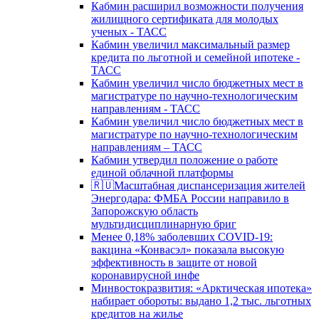
Кабмин расширил возможности получения
жилищного сертификата для молодых
ученых - ТАСС
Кабмин увеличил максимальный размер
кредита по льготной и семейной ипотеке -
ТАСС
Кабмин увеличил число бюджетных мест в
магистратуре по научно-технологическим
направлениям - ТАСС
Кабмин увеличил число бюджетных мест в
магистратуре по научно-технологическим
направлениям – ТАСС
Кабмин утвердил положение о работе
единой облачной платформы
🇷🇺Масштабная диспансеризация жителей
Энергодара: ФМБА России направило в
Запорожскую область
мультидисциплинарную бриг
Менее 0,18% заболевших COVID-19:
вакцина «Конвасэл» показала высокую
эффективность в защите от новой
коронавирусной инфе
Минвостокразвития: «Арктическая ипотека»
набирает обороты: выдано 1,2 тыс. льготных
кредитов на жилье