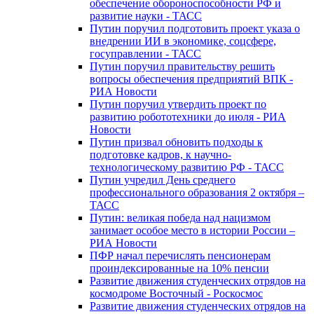
обеспечение обороноспособности РФ и
развитие науки - ТАСС
Путин поручил подготовить проект указа о
внедрении ИИ в экономике, соцсфере,
госуправлении - ТАСС
Путин поручил правительству решить
вопросы обеспечения предприятий ВПК -
РИА Новости
Путин поручил утвердить проект по
развитию робототехники до июля - РИА
Новости
Путин призвал обновить подходы к
подготовке кадров, к научно-
технологическому развитию РФ - ТАСС
Путин учредил День среднего
профессионального образования 2 октября –
ТАСС
Путин: великая победа над нацизмом
занимает особое место в истории России –
РИА Новости
ПФР начал перечислять пенсионерам
проиндексированные на 10% пенсии
Развитие движения студенческих отрядов на
космодроме Восточный - Роскосмос
Развитие движения студенческих отрядов на