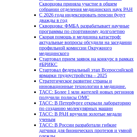
Скворцова приняла участие в общем
собрании отделения медицинских наук РАН
С 2026 года индексировать пенсии будут
дважды в год
Скворцова: ФМБА разрабатывает научные
программы по спортивному долголетию
Скорая помощь и медицина катастроф:
актуальные вопросы обсудили на заседании
профильной комиссии Окружного
медицинского
Стартовал прием заявок на конкурс в рамках
#БРИКС
Стартовал федеральный этап Всероссийской
ярмарки трудоустройства – 2025
Стратегическое развитие страны и
инновационные технологии в медицине.
ТАСС: Более 1 млн жителей новых регионов
получили полисы ОМС
ТАСС: В Петербурге открыли лабораторию
по созданию молекулярных машин
ТАСС: В РАН вручили золотые медали
ученым
ТАСС: В России разработали гибкие
датчики для бионических протезов и умной
одежды