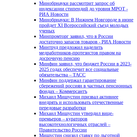
Минобрнауки рассмотрит запрос об
индексации стипендий до уровня МРОТ -
РИА Новости
Минобрнауки: В Нижнем Новгороде в июне
пройдет XI Всероссийский съезд молодых
ученых
Минпромторг заявил, что в России
достаточно запасов товаров - РИА Новости
Минтруд предложил наделить
медработников-протезистов правом на
досрочную пенсию
Минфин заявил, что бюджет России в 2023-
2025 годах обеспечит все социальные
обязательства – ТАСС
Минфин поддержал гарантирование
сбережений россиян в частных пенсионных
фондах – Коммерсантъ
Михаил Мишустин призвал активнее
внедрять и использовать отечественные
передовые разработки
Михаил Мишустин утвердил вице-
премьеров – кураторов
высокотехнологичных отраслей –
Правительство России
Мишустин снизил ставку по льготной