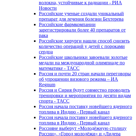
волокна, устойчивые к радиации - РИА
Новости
Российские ученые создали уникальный
препарат для лечения болезни Бехтерева
Российские фармкомпании
зарегистрировали более 40 препаратов от
рака
Российские хирурги нашли способ снизить
количество операций у детей с пороками
сердца
Российские школьники завоевали золотые
медали на международной олимпиаде по
математике - ТАСС
Россия и почти 20 стран начали переговоры
об упрощении визового режима – ИА
Regnum
Россия и Сирия будут совместно проводить
тренировки и мероприятия по десяти видам
спорта - ТАСС
Россия начала поставку новейшего ядерного
топлива в Индию - Первый канал
Россия начала поставку новейшего ядерного
топлива в Индию - Первый канал
Россияне выберут «Молодёжную столицу
России», «Город молодёжи» и «Лидера