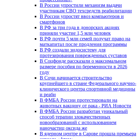
В России упростили механизм выдачи
участникам СВО техсредств реабилитации
В России упростят ввоз компьютеров и
смартфонов
В РФ за три года в донорских акциях
приняли участие 1,5 млн человек
В РФ почти 5 млн семей получат право на
маткапитал после продления программы
В РФ создали эндосистему для
протезирования поврежденных суставов
В Соцфонде рассказали о максимальном
размере пособия по беременности в 2026
году
В Сочи начинается строительство
крупнейшего в стране Федерального научно-
клинического центра спортивной медицины
и реаби
В ФМБА России протестировали на
животных вакцину от рака - РИА Новости
В ФМБА России разработан уникальный
способ терапии злокачественных
новообразований с использованием
наночастиц оксида же
В ядерном центре в Сарове прошла премьера