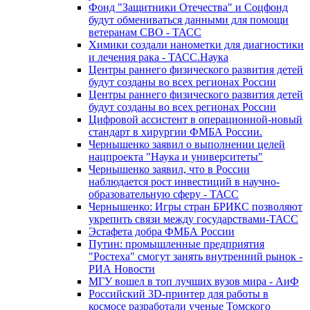
Фонд "Защитники Отечества" и Соцфонд
будут обмениваться данными для помощи
ветеранам СВО - ТАСС
Химики создали нанометки для диагностики
и лечения рака - ТАСС.Наука
Центры раннего физического развития детей
будут созданы во всех регионах России
Центры раннего физического развития детей
будут созданы во всех регионах России
Цифровой ассистент в операционной-новый
стандарт в хирургии ФМБА России.
Чернышенко заявил о выполнении целей
нацпроекта "Наука и университеты"
Чернышенко заявил, что в России
наблюдается рост инвестиций в научно-
образовательную сферу - ТАСС
Чернышенко: Игры стран БРИКС позволяют
укрепить связи между государствами-ТАСС
Эстафета добра ФМБА России
Путин: промышленные предприятия
"Ростеха" смогут занять внутренний рынок -
РИА Новости
МГУ вошел в топ лучших вузов мира - АиФ
Российский 3D-принтер для работы в
космосе разработали ученые Томского