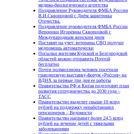
медико-биологического агентства
Поздравление Руководителя ФМБА России
В.И.Скворцовой с Днём защитника
Отечества.
Поздравление руководителя ФМБА России
Вероники Игоревны Скворцовой с
Международным женским днем
Поставят на учет: ветераны СВО получат
медпомощь автоматически
Посылки жителям Курской и Белгородской
областей можно отправить Почтой
бесплатно
Почти полмиллиона человек посетили
грандиозную выставку-форум «Россия» на
ВДНХ за первые три дня ее работы
Правительства РФ и Китая подготовят план
развития сотрудничества до 2030 года –
ТАСС
Правительство выделит свыше 10 млрд
рублей на поддержку неработающих
пенсионеров – Ведомости
Правительство направит более 24,5 млрд
рублей на лечение детей с тяжелыми
заболеваниями