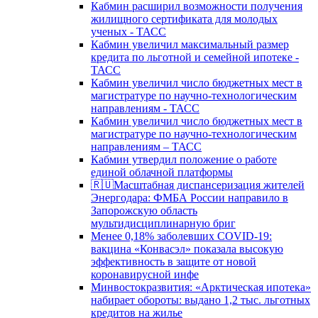
Кабмин расширил возможности получения
жилищного сертификата для молодых
ученых - ТАСС
Кабмин увеличил максимальный размер
кредита по льготной и семейной ипотеке -
ТАСС
Кабмин увеличил число бюджетных мест в
магистратуре по научно-технологическим
направлениям - ТАСС
Кабмин увеличил число бюджетных мест в
магистратуре по научно-технологическим
направлениям – ТАСС
Кабмин утвердил положение о работе
единой облачной платформы
🇷🇺Масштабная диспансеризация жителей
Энергодара: ФМБА России направило в
Запорожскую область
мультидисциплинарную бриг
Менее 0,18% заболевших COVID-19:
вакцина «Конвасэл» показала высокую
эффективность в защите от новой
коронавирусной инфе
Минвостокразвития: «Арктическая ипотека»
набирает обороты: выдано 1,2 тыс. льготных
кредитов на жилье