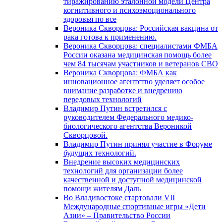
тиражированию эталонной модели Центра
когнитивного и психоэмоционального
здоровья по все
Вероника Скворцова: Российская вакцина от
рака готова к применению.
Вероника Скворцова: специалистами ФМБА
России оказана медицинская помощь более
чем 84 тысячам участников и ветеранов СВО
Вероника Скворцова: ФМБА как
инновационное агентство уделяет особое
внимание разработке и внедрению
передовых технологий
Владимир Путин встретился с
руководителем Федерального медико-
биологического агентства Вероникой
Скворцовой.
Владимир Путин принял участие в Форуме
будущих технологий.
Внедрение высоких медицинских
технологий для организации более
качественной и доступной медицинской
помощи жителям Даль
Во Владивостоке стартовали VII
Международные спортивные игры «Дети
Азии» – Правительство России