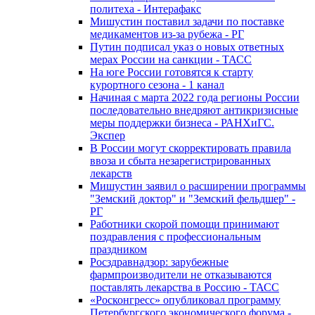
политеха - Интерафакс
Мишустин поставил задачи по поставке
медикаментов из-за рубежа - РГ
Путин подписал указ о новых ответных
мерах России на санкции - ТАСС
На юге России готовятся к старту
курортного сезона - 1 канал
Начиная с марта 2022 года регионы России
последовательно внедряют антикризисные
меры поддержки бизнеса - РАНХиГС.
Экспер
В России могут скорректировать правила
ввоза и сбыта незарегистрированных
лекарств
Мишустин заявил о расширении программы
"Земский доктор" и "Земский фельдшер" -
РГ
Работники скорой помощи принимают
поздравления с профессиональным
праздником
Росздравнадзор: зарубежные
фармпроизводители не отказываются
поставлять лекарства в Россию - ТАСС
«Росконгресс» опубликовал программу
Петербургского экономического форума -