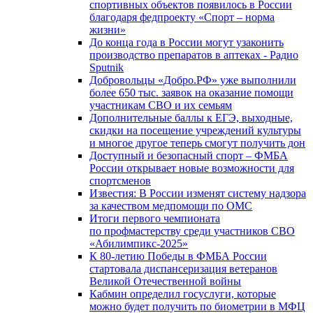
спортивных объектов появилось в России
благодаря федпроекту «Спорт – норма
жизни»
До конца года в России могут узаконить
производство препаратов в аптеках - Радио
Sputnik
Добровольцы «Добро.РФ» уже выполнили
более 650 тыс. заявок на оказание помощи
участникам СВО и их семьям
Дополнительные баллы к ЕГЭ, выходные,
скидки на посещение учреждений культуры
и многое другое теперь смогут получить дон
Доступный и безопасный спорт – ФМБА
России открывает новые возможности для
спортсменов
Известия: В России изменят систему надзора
за качеством медпомощи по ОМС
Итоги первого чемпионата
по профмастерству среди участников СВО
«Абилимпикс-2025»
К 80-летию Победы в ФМБА России
стартовала диспансеризация ветеранов
Великой Отечественной войны
Кабмин определил госуслуги, которые
можно будет получить по биометрии в МФЦ