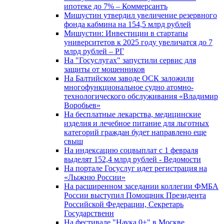
ипотеке до 7% – Коммерсантъ
Мишустин утвердил увеличение резервного
фонда кабмина на 154,5 млрд рублей
Мишустин: Инвестиции в стартапы
университетов к 2025 году увеличатся до 7
млрд рублей – РГ
На "Госуслугах" запустили сервис для
защиты от мошенников
На Балтийском заводе ОСК заложили
многофункциональное судно атомно-
технологического обслуживания «Владимир
Воробьев»
На бесплатные лекарства, медицинские
изделия и лечебное питание для льготных
категорий граждан будет направлено еще
свыш
На индексацию соцвыплат с 1 февраля
выделят 152,4 млрд рублей - Ведомости
На портале Госуслуг идет регистрация на
«Лыжню России»
На расширенном заседании коллегии ФМБА
России выступил Помощник Президента
Российской Федерации, Секретарь
Государственн
На фестивале "Наука 0+" в Москве