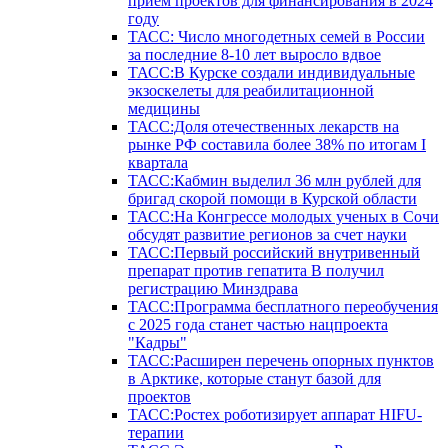
прием проектов для финансирования в 2024
году
ТАСС: Число многодетных семей в России
за последние 8-10 лет выросло вдвое
ТАСС:В Курске создали индивидуальные
экзоскелеты для реабилитационной
медицины
ТАСС:Доля отечественных лекарств на
рынке РФ составила более 38% по итогам I
квартала
ТАСС:Кабмин выделил 36 млн рублей для
бригад скорой помощи в Курской области
ТАСС:На Конгрессе молодых ученых в Сочи
обсудят развитие регионов за счет науки
ТАСС:Первый российский внутривенный
препарат против гепатита В получил
регистрацию Минздрава
ТАСС:Программа бесплатного переобучения
с 2025 года станет частью нацпроекта
"Кадры"
ТАСС:Расширен перечень опорных пунктов
в Арктике, которые станут базой для
проектов
ТАСС:Ростех роботизирует аппарат HIFU-
терапии