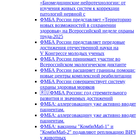
«Биомедицинские нейротехнологии: от
изучения живых систем к коррекции
патологий нервной с
ФМБА России представляет «Территорию
новых возможностей в сохранении
здоровья» на Всероссийской неделе охраны
труда-2025
ФМБА России представляет передовые
достижения отечественной науки на
V Конгрессе молодых ученых
ФМБА России принимает участие во
Всероссийском экологическом диктанте
ФМБА России расширяет границы помощи:
новые центры комплексной реабилитации
ФМБА России совершенствует систему
охраны здоровья моряков
🇷🇺ФМБА России: год стремительного
развития и значимых достижений
ФМБА: аллерговакцину уже активно вводят
пациентам.
ФМБА: аллерговакцину уже активно вводят
пациентам.
ФМБА: вакцины "КомбиМаб-1" и
"КомбиМаб-2" подавляют репликацию ВИЧ
у животных