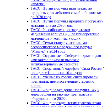
ипотеке"
ТАСС: Путин поручил правительству
продлить срок действия семейной ипотеки
до 2030 года
ТАСС: Путин поручил продлить программу
маткапитала до 2030 года
ТАСС: Российским производителям
медизделий вернут НДС за приобретение
материалов и комплектующих
ТАСС: Семьи станут участниками
всероссийского молодежного форума
"Машук" в 2024 году
ТАСС: Созданные в Сибири покрытия для
имплантов показали высокие
антибактериальные свойства
ТАСС: Спортивный марафон "Сила России"
пройдет с 1 июня по 10 августа
ТАСС: Ученые из России синтезировали
препараты, препятствующие старению
клеток
ТАСС: Фонд "Круг добра" получил 145,5
млрд рублей на закупку препаратов и
оборудования в 2023 г
ТАСС: Фонд президентских грантов начал