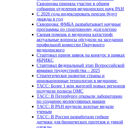
Скворцова приняла участие в общем
собрании отделения медицинских наук РАН
С 2026 года индексировать пенсии будут
дважды в год
Скворцова: ФМБА разрабатывает научные
программы по спортивному долголетию
Скорая помощь и медицина катастроф:
актуальные вопросы обсудили на заседании
профильной комиссии Окружного
медицинского
Стартовал прием заявок на конкурс в рамках
#БРИКС
Стартовал федеральный этап Всероссийской
ярмарки трудоустройства – 2025
Стратегическое развитие страны и
инновационные технологии в медицине.
ТАСС: Более 1 млн жителей новых регионов
получили полисы ОМС
ТАСС: В Петербурге открыли лабораторию
по созданию молекулярных машин
ТАСС: В РАН вручили золотые медали
ученым
ТАСС: В России разработали гибкие
датчики для бионических протезов и умной
одежды