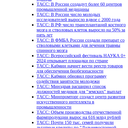
ТАСС: В России создадут более 60 центров
промышленной медицины
ТАСС: В России число молодых
исследователей выросло вдвое с 2000 года
ТАСС: В РФ число трансплантаций костного
мозга и стволовых клеток выросло на 50% за
пять лет
ТАСС: В ФМБА России создали препарат со
стволовыми клетками для лечения травмы
спинного мозга
ТАСС: Всероссийский фестиваль НАУКА 0+
2024 открывает площадки по стране
ТАСС: Кабмин начнет вести реестр товаров
для обеспечения биобезопасности
ТАСС: Кабмин обновил программу
содействия занятости молодежи
ТАСС: Минздрав расширил список
должностей медиков для "земских" выплат
ТАСС: Минпромторг создаст центр развития
искусственного интеллекта в
промышленности
ТАСС: Объем производства отечественной
фармпродукции вырос на 616 млрд рублей
ТАСС: Почти 150 тыс. семей получили
льготные кредиты по "Дальневосточной