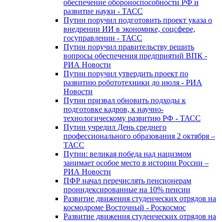
обеспечение обороноспособности РФ и
развитие науки - ТАСС
Путин поручил подготовить проект указа о
внедрении ИИ в экономике, соцсфере,
госуправлении - ТАСС
Путин поручил правительству решить
вопросы обеспечения предприятий ВПК -
РИА Новости
Путин поручил утвердить проект по
развитию робототехники до июля - РИА
Новости
Путин призвал обновить подходы к
подготовке кадров, к научно-
технологическому развитию РФ - ТАСС
Путин учредил День среднего
профессионального образования 2 октября –
ТАСС
Путин: великая победа над нацизмом
занимает особое место в истории России –
РИА Новости
ПФР начал перечислять пенсионерам
проиндексированные на 10% пенсии
Развитие движения студенческих отрядов на
космодроме Восточный - Роскосмос
Развитие движения студенческих отрядов на