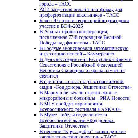
города – ТАСС
АСИ запустило онлайн-платформу для
профориентации школьников - ТАСС
Более 70 стран и территорий подтвердили
участие в ВЭФ-2025
В Афинах прошла конференция,
посвященная 77-й годовщине Великой
Победы над фашизмом - ТАСС
В Госдуме анонсировали автоматическую
индексацию пенсий – Коммерсантъ
В День воссоединения Республики Крым и
Севастополя с Российской Федерацией
Вероника Скворцова открыла памятник
святител
В единстве – сила: старт всероссийской
акции «Код донора. Защитники Отечества»
В Мариуполе начали строить жилые
микрорайоны и больницы – РИА Новости
В МГУ пройдут мероприятия
Всероссийского фестиваля НАУКА 0+
В Музее Победы подвели итоги
Всероссийской акции «Код донора.
Защитники Отечества»
В перечни "Круга добра" вошли детские
кардиологические операции - ТАСС