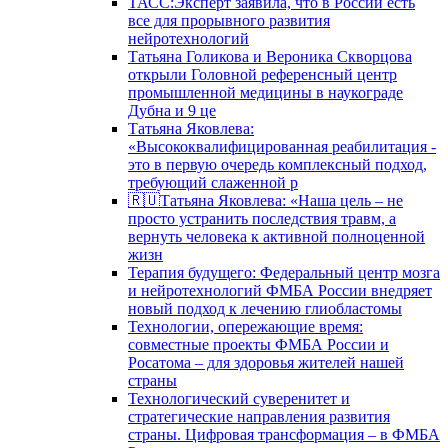
ТАСС:Эксперт заявила, что в России есть
все для прорывного развития
нейротехнологий
Татьяна Голикова и Вероника Скворцова
открыли Головной референсный центр
промышленной медицины в наукограде
Дубна и 9 це
Татьяна Яковлева:
«Высококвалифицированная реабилитация -
это в первую очередь комплексный подход,
требующий слаженной р
🇷🇺Татьяна Яковлева: «Наша цель – не
просто устранить последствия травм, а
вернуть человека к активной полноценной
жизн
Терапия будущего: Федеральный центр мозга
и нейротехнологий ФМБА России внедряет
новый подход к лечению глиобластомы
Технологии, опережающие время:
совместные проекты ФМБА России и
Росатома – для здоровья жителей нашей
страны
Технологический суверенитет и
стратегические направления развития
страны. Цифровая трансформация – в ФМБА