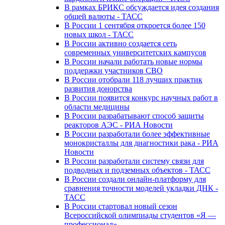
В рамках БРИКС обсуждается идея создания
общей валюты - ТАСС
В России 1 сентября откроется более 150
новых школ - ТАСС
В России активно создается сеть
современных университетских кампусов
В России начали работать новые нормы
поддержки участников СВО
В России отобрали 118 лучших практик
развития донорства
В России появится конкурс научных работ в
области медицины
В России разрабатывают способ защиты
реакторов АЭС - РИА Новости
В России разработали более эффективные
монокристаллы для диагностики рака - РИА
Новости
В России разработали систему связи для
подводных и подземных объектов - ТАСС
В России создали онлайн-платформу для
сравнения точности моделей укладки ДНК -
ТАСС
В России стартовал новый сезон
Всероссийской олимпиады студентов «Я —
профессионал»