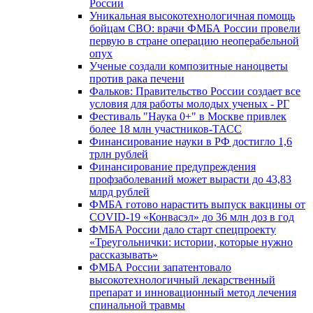
России
Уникальная высокотехнологичная помощь
бойцам СВО: врачи ФМБА России провели
первую в стране операцию неоперабельной
опух
Ученые создали композитные наноцветы
против рака печени
Фальков: Правительство России создает все
условия для работы молодых ученых - РГ
Фестиваль "Наука 0+" в Москве привлек
более 18 млн участников-ТАСС
Финансирование науки в РФ достигло 1,6
трлн рублей
Финансирование предупреждения
профзаболеваний может вырасти до 43,83
млрд рублей
ФМБА готово нарастить выпуск вакцины от
COVID-19 «Конвасэл» до 36 млн доз в год
ФМБА России дало старт спецпроекту
«Треугольнички: истории, которые нужно
рассказывать»
ФМБА России запатентовало
высокотехнологичный лекарственный
препарат и инновационный метод лечения
спинальной травмы