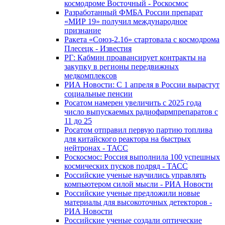
космодроме Восточный - Роскосмос
Разработанный ФМБА России препарат
«МИР 19» получил международное
признание
Ракета «Союз-2.1б» стартовала с космодрома
Плесецк - Известия
РГ: Кабмин проавансирует контракты на
закупку в регионы передвижных
медкомплексов
РИА Новости: С 1 апреля в России вырастут
социальные пенсии
Росатом намерен увеличить с 2025 года
число выпускаемых радиофармпрепаратов с
11 до 25
Росатом отправил первую партию топлива
для китайского реактора на быстрых
нейтронах - ТАСС
Роскосмос: Россия выполнила 100 успешных
космических пусков подряд - ТАСС
Российские ученые научились управлять
компьютером силой мысли - РИА Новости
Российские ученые предложили новые
материалы для высокоточных детекторов -
РИА Новости
Российские ученые создали оптические