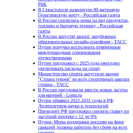
РБК
В Севастополе развернули 80-метровую
Георгиевскую ленту - Российская газета
В России снизились цены на ряд продуктов,
топливо и бытовую технику - Российская
газета
В России запустят аналог зарубежных
образовательных онлайн-платформ - ТАСС
Путин поручил восполнить отмененные
международные соревнования
отечественными
Путин предложил с 2025 года ежегодно
увеличивать расходы на спорт
Министерство спорта запустило акцию
"Страна героев" во всех спортивных школах
страны - ТАСС
В России предложили ввести новые льготы
для матерей - Lenta.ru
Путин объявил 2022-2031 годы в РФ
Десятилетием науки и технологий
Президент РФ предложил снизить ставку по
льготной ипотеке с 12 до 9%
Путин: Меры поддержки россиян на фоне
санкций должны работать без сбоев на всех
уровнях