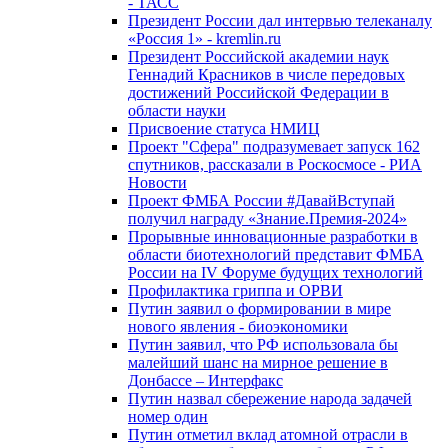
- ТАСС
Президент России дал интервью телеканалу
«Россия 1» - kremlin.ru
Президент Российской академии наук
Геннадий Красников в числе передовых
достижений Российской Федерации в
области науки
Присвоение статуса НМИЦ
Проект "Сфера" подразумевает запуск 162
спутников, рассказали в Роскосмосе - РИА
Новости
Проект ФМБА России #ДавайВступай
получил награду «Знание.Премия-2024»
Прорывные инновационные разработки в
области биотехнологий представит ФМБА
России на IV Форуме будущих технологий
Профилактика гриппа и ОРВИ
Путин заявил о формировании в мире
нового явления - биоэкономики
Путин заявил, что РФ использовала бы
малейший шанс на мирное решение в
Донбассе – Интерфакс
Путин назвал сбережение народа задачей
номер один
Путин отметил вклад атомной отрасли в