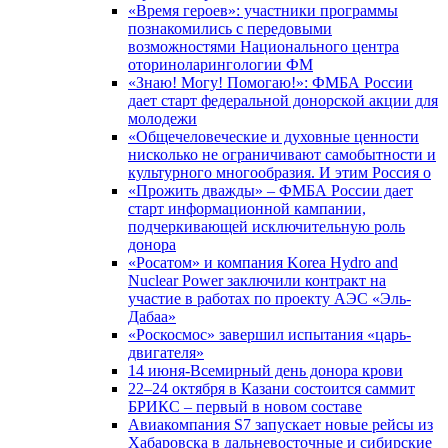
«Время героев»: участники программы
познакомились с передовыми
возможностями Национального центра
оториноларингологии ФМ
«Знаю! Могу! Помогаю!»: ФМБА России
дает старт федеральной донорской акции для
молодежи
«Общечеловеческие и духовные ценности
нисколько не ограничивают самобытности и
культурного многообразия. И этим Россия о
«Прожить дважды» – ФМБА России дает
старт информационной кампании,
подчеркивающей исключительную роль
донора
«Росатом» и компания Korea Hydro and
Nuclear Power заключили контракт на
участие в работах по проекту АЭС «Эль-
Дабаа»
«Роскосмос» завершил испытания «царь-
двигателя»
14 июня-Всемирный день донора крови
22–24 октября в Казани состоится саммит
БРИКС – первый в новом составе
Авиакомпания S7 запускает новые рейсы из
Хабаровска в дальневосточные и сибирские