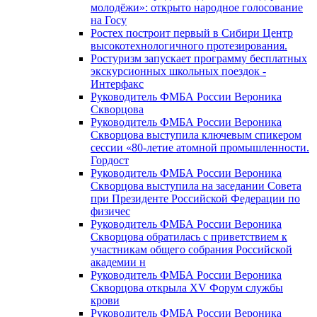
молодёжи»: открыто народное голосование
на Госу
Ростех построит первый в Сибири Центр
высокотехнологичного протезирования.
Ростуризм запускает программу бесплатных
экскурсионных школьных поездок -
Интерфакс
Руководитель ФМБА России Вероника
Скворцова
Руководитель ФМБА России Вероника
Скворцова выступила ключевым спикером
сессии «80-летие атомной промышленности.
Гордост
Руководитель ФМБА России Вероника
Скворцова выступила на заседании Совета
при Президенте Российской Федерации по
физичес
Руководитель ФМБА России Вероника
Скворцова обратилась с приветствием к
участникам общего собрания Российской
академии н
Руководитель ФМБА России Вероника
Скворцова открыла XV Форум службы
крови
Руководитель ФМБА России Вероника