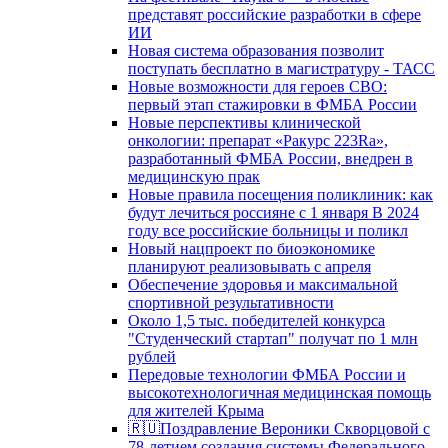
представят российские разработки в сфере
ИИ
Новая система образования позволит
поступать бесплатно в магистратуру - ТАСС
Новые возможности для героев СВО:
первый этап стажировки в ФМБА России
Новые перспективы клинической
онкологии: препарат «Ракурс 223Ra»,
разработанный ФМБА России, внедрен в
медицинскую прак
Новые правила посещения поликлиник: как
будут лечиться россияне с 1 января В 2024
году все российские больницы и поликл
Новый нацпроект по биоэкономике
планируют реализовывать с апреля
Обеспечение здоровья и максимальной
спортивной результативности
Около 1,5 тыс. победителей конкурса
"Студенческий стартап" получат по 1 млн
рублей
Передовые технологии ФМБА России и
высокотехнологичная медицинская помощь
для жителей Крыма
🇷🇺Поздравление Вероники Скворцовой с
78-летием создания системы Федерального