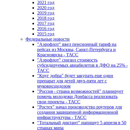
2021 год
2020 год
2019 год
2018 год
2017 год
2016 год
2015 год
Федеральные новости
"Аэрофлот" ввел пенсионный тариф на
рейсах из Москвы, Санкт-Петербурга и
Красноярска - ТАСС
"Аэрофлот" снизил стоимость
субсидируемых авиабилетов в ДФО на 25% -
ТАСС
"Круг добра" будет закупать еще один
препарат для детей двух-пяти лет с
муковисцидозом
"Россия - страна возможностей" планирует
помочь молодежи Донбасса реализовать
свои проекты - ТАСС
"Ростех" начал производство роутеров для
создания защищенной информационной
инфраструктуры - ТАСС
"Тотальный диктант" напишут 5 апреля в 50
странах мира