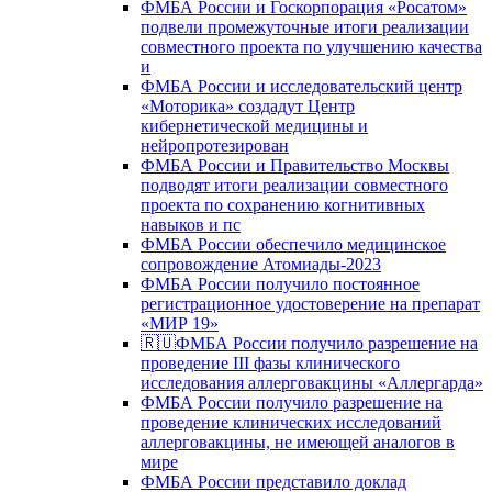
ФМБА России и Госкорпорация «Росатом»
подвели промежуточные итоги реализации
совместного проекта по улучшению качества
и
ФМБА России и исследовательский центр
«Моторика» создадут Центр
кибернетической медицины и
нейропротезирован
ФМБА России и Правительство Москвы
подводят итоги реализации совместного
проекта по сохранению когнитивных
навыков и пс
ФМБА России обеспечило медицинское
сопровождение Атомиады-2023
ФМБА России получило постоянное
регистрационное удостоверение на препарат
«МИР 19»
🇷🇺ФМБА России получило разрешение на
проведение III фазы клинического
исследования аллерговакцины «Аллергарда»
ФМБА России получило разрешение на
проведение клинических исследований
аллерговакцины, не имеющей аналогов в
мире
ФМБА России представило доклад