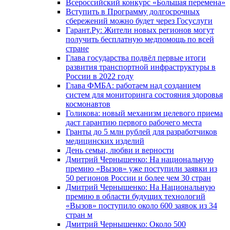
Всероссийский конкурс «Большая перемена»
Вступить в Программу долгосрочных
сбережений можно будет через Госуслуги
Гарант.Ру: Жители новых регионов могут
получить бесплатную медпомощь по всей
стране
Глава государства подвёл первые итоги
развития транспортной инфраструктуры в
России в 2022 году
Глава ФМБА: работаем над созданием
систем для мониторинга состояния здоровья
космонавтов
Голикова: новый механизм целевого приема
даст гарантию первого рабочего места
Гранты до 5 млн рублей для разработчиков
медицинских изделий
День семьи, любви и верности
Дмитрий Чернышенко: На национальную
премию «Вызов» уже поступили заявки из
50 регионов России и более чем 30 стран
Дмитрий Чернышенко: На Национальную
премию в области будущих технологий
«Вызов» поступило около 600 заявок из 34
стран м
Дмитрий Чернышенко: Около 500