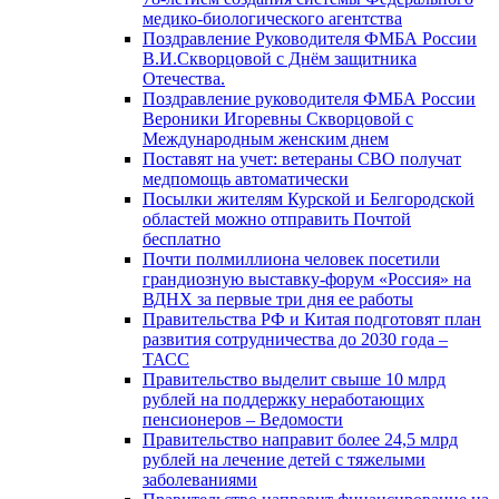
медико-биологического агентства
Поздравление Руководителя ФМБА России
В.И.Скворцовой с Днём защитника
Отечества.
Поздравление руководителя ФМБА России
Вероники Игоревны Скворцовой с
Международным женским днем
Поставят на учет: ветераны СВО получат
медпомощь автоматически
Посылки жителям Курской и Белгородской
областей можно отправить Почтой
бесплатно
Почти полмиллиона человек посетили
грандиозную выставку-форум «Россия» на
ВДНХ за первые три дня ее работы
Правительства РФ и Китая подготовят план
развития сотрудничества до 2030 года –
ТАСС
Правительство выделит свыше 10 млрд
рублей на поддержку неработающих
пенсионеров – Ведомости
Правительство направит более 24,5 млрд
рублей на лечение детей с тяжелыми
заболеваниями