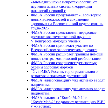
«Биомедицинские нейротехнологии: от
изучения живых систем к коррекции
патологий нервной с
ФМБА России представляет «Территорию
новых возможностей в сохранении
здоровья» на Всероссийской неделе охраны
труда-2025
ФМБА России представляет передовые
достижения отечественной науки на
V Конгрессе молодых ученых
ФМБА России принимает участие во
Всероссийском экологическом диктанте
ФМБА России расширяет границы помощи:
новые центры комплексной реабилитации
ФМБА России совершенствует систему
охраны здоровья моряков
🇷🇺ФМБА России: год стремительного
развития и значимых достижений
ФМБА: аллерговакцину уже активно вводят
пациентам.
ФМБА: аллерговакцину уже активно вводят
пациентам.
ФМБА: вакцины "КомбиМаб-1" и
"КомбиМаб-2" подавляют репликацию ВИЧ
у животных