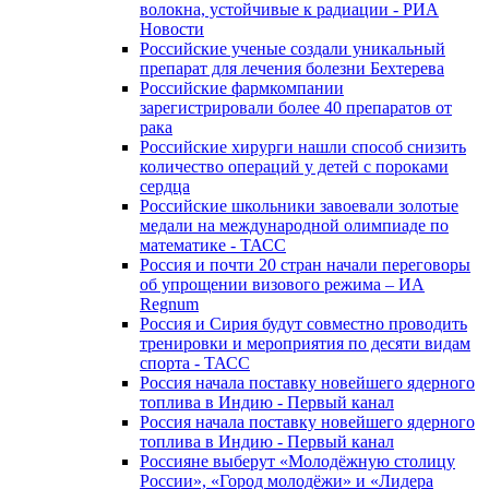
волокна, устойчивые к радиации - РИА
Новости
Российские ученые создали уникальный
препарат для лечения болезни Бехтерева
Российские фармкомпании
зарегистрировали более 40 препаратов от
рака
Российские хирурги нашли способ снизить
количество операций у детей с пороками
сердца
Российские школьники завоевали золотые
медали на международной олимпиаде по
математике - ТАСС
Россия и почти 20 стран начали переговоры
об упрощении визового режима – ИА
Regnum
Россия и Сирия будут совместно проводить
тренировки и мероприятия по десяти видам
спорта - ТАСС
Россия начала поставку новейшего ядерного
топлива в Индию - Первый канал
Россия начала поставку новейшего ядерного
топлива в Индию - Первый канал
Россияне выберут «Молодёжную столицу
России», «Город молодёжи» и «Лидера