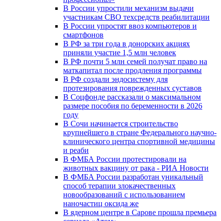
В России упростили механизм выдачи
участникам СВО техсредств реабилитации
В России упростят ввоз компьютеров и
смартфонов
В РФ за три года в донорских акциях
приняли участие 1,5 млн человек
В РФ почти 5 млн семей получат право на
маткапитал после продления программы
В РФ создали эндосистему для
протезирования поврежденных суставов
В Соцфонде рассказали о максимальном
размере пособия по беременности в 2026
году
В Сочи начинается строительство
крупнейшего в стране Федерального научно-
клинического центра спортивной медицины
и реаби
В ФМБА России протестировали на
животных вакцину от рака - РИА Новости
В ФМБА России разработан уникальный
способ терапии злокачественных
новообразований с использованием
наночастиц оксида же
В ядерном центре в Сарове прошла премьера