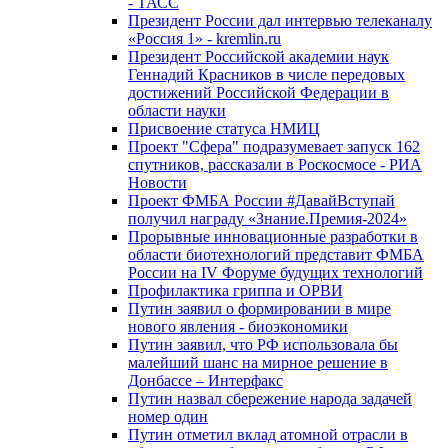
- ТАСС
Президент России дал интервью телеканалу
«Россия 1» - kremlin.ru
Президент Российской академии наук
Геннадий Красников в числе передовых
достижений Российской Федерации в
области науки
Присвоение статуса НМИЦ
Проект "Сфера" подразумевает запуск 162
спутников, рассказали в Роскосмосе - РИА
Новости
Проект ФМБА России #ДавайВступай
получил награду «Знание.Премия-2024»
Прорывные инновационные разработки в
области биотехнологий представит ФМБА
России на IV Форуме будущих технологий
Профилактика гриппа и ОРВИ
Путин заявил о формировании в мире
нового явления - биоэкономики
Путин заявил, что РФ использовала бы
малейший шанс на мирное решение в
Донбассе – Интерфакс
Путин назвал сбережение народа задачей
номер один
Путин отметил вклад атомной отрасли в