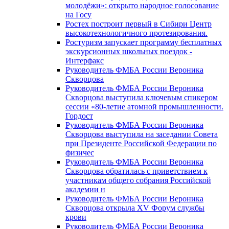
молодёжи»: открыто народное голосование
на Госу
Ростех построит первый в Сибири Центр
высокотехнологичного протезирования.
Ростуризм запускает программу бесплатных
экскурсионных школьных поездок -
Интерфакс
Руководитель ФМБА России Вероника
Скворцова
Руководитель ФМБА России Вероника
Скворцова выступила ключевым спикером
сессии «80-летие атомной промышленности.
Гордост
Руководитель ФМБА России Вероника
Скворцова выступила на заседании Совета
при Президенте Российской Федерации по
физичес
Руководитель ФМБА России Вероника
Скворцова обратилась с приветствием к
участникам общего собрания Российской
академии н
Руководитель ФМБА России Вероника
Скворцова открыла XV Форум службы
крови
Руководитель ФМБА России Вероника