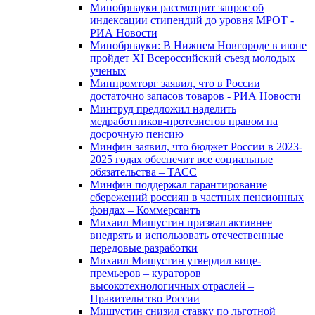
Минобрнауки рассмотрит запрос об
индексации стипендий до уровня МРОТ -
РИА Новости
Минобрнауки: В Нижнем Новгороде в июне
пройдет XI Всероссийский съезд молодых
ученых
Минпромторг заявил, что в России
достаточно запасов товаров - РИА Новости
Минтруд предложил наделить
медработников-протезистов правом на
досрочную пенсию
Минфин заявил, что бюджет России в 2023-
2025 годах обеспечит все социальные
обязательства – ТАСС
Минфин поддержал гарантирование
сбережений россиян в частных пенсионных
фондах – Коммерсантъ
Михаил Мишустин призвал активнее
внедрять и использовать отечественные
передовые разработки
Михаил Мишустин утвердил вице-
премьеров – кураторов
высокотехнологичных отраслей –
Правительство России
Мишустин снизил ставку по льготной