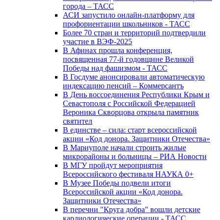
города – ТАСС
АСИ запустило онлайн-платформу для
профориентации школьников - ТАСС
Более 70 стран и территорий подтвердили
участие в ВЭФ-2025
В Афинах прошла конференция,
посвященная 77-й годовщине Великой
Победы над фашизмом - ТАСС
В Госдуме анонсировали автоматическую
индексацию пенсий – Коммерсантъ
В День воссоединения Республики Крым и
Севастополя с Российской Федерацией
Вероника Скворцова открыла памятник
святител
В единстве – сила: старт всероссийской
акции «Код донора. Защитники Отечества»
В Мариуполе начали строить жилые
микрорайоны и больницы – РИА Новости
В МГУ пройдут мероприятия
Всероссийского фестиваля НАУКА 0+
В Музее Победы подвели итоги
Всероссийской акции «Код донора.
Защитники Отечества»
В перечни "Круга добра" вошли детские
кардиологические операции - ТАСС