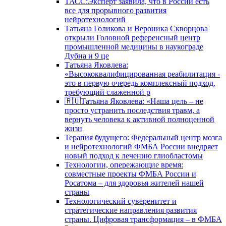
ТАСС:Эксперт заявила, что в России есть
все для прорывного развития
нейротехнологий
Татьяна Голикова и Вероника Скворцова
открыли Головной референсный центр
промышленной медицины в наукограде
Дубна и 9 це
Татьяна Яковлева:
«Высококвалифицированная реабилитация -
это в первую очередь комплексный подход,
требующий слаженной р
🇷🇺Татьяна Яковлева: «Наша цель – не
просто устранить последствия травм, а
вернуть человека к активной полноценной
жизн
Терапия будущего: Федеральный центр мозга
и нейротехнологий ФМБА России внедряет
новый подход к лечению глиобластомы
Технологии, опережающие время:
совместные проекты ФМБА России и
Росатома – для здоровья жителей нашей
страны
Технологический суверенитет и
стратегические направления развития
страны. Цифровая трансформация – в ФМБА