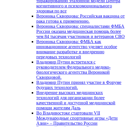
тиражированию эталонной модели Центра
когнитивного и психоэмоционального
здоровья по все
Вероника Скворцова: Российская вакцина от
рака готова к применению.
Вероника Скворцова: специалистами ФМБА
России оказана медицинская помощь более
чем 84 тысячам участников и ветеранов СВО
Вероника Скворцова: ФМБА как
инновационное агентство уделяет особое
внимание разработке и внедрению
передовых технологий
Владимир Путин встретился с
руководителем Федерального медико-
биологического агентства Вероникой
Скворцовой.
Владимир Путин принял участие в Форуме
будущих технологий.
Внедрение высоких медицинских
технологий для организации более
качественной и доступной медицинской
помощи жителям Даль
Во Владивостоке стартовали VII
Международные спортивные игры «Дети
Азии» – Правительство России