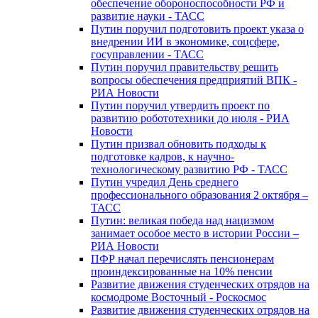
обеспечение обороноспособности РФ и
развитие науки - ТАСС
Путин поручил подготовить проект указа о
внедрении ИИ в экономике, соцсфере,
госуправлении - ТАСС
Путин поручил правительству решить
вопросы обеспечения предприятий ВПК -
РИА Новости
Путин поручил утвердить проект по
развитию робототехники до июля - РИА
Новости
Путин призвал обновить подходы к
подготовке кадров, к научно-
технологическому развитию РФ - ТАСС
Путин учредил День среднего
профессионального образования 2 октября –
ТАСС
Путин: великая победа над нацизмом
занимает особое место в истории России –
РИА Новости
ПФР начал перечислять пенсионерам
проиндексированные на 10% пенсии
Развитие движения студенческих отрядов на
космодроме Восточный - Роскосмос
Развитие движения студенческих отрядов на