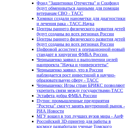
Фонд "Защитники Отечества" и Соцфонд
будут обмениваться данными для помощи
ветеранам СВО - ТАСС
Химики создали нанометки для диагностики
и лечения рака - ТАСС.Наука
Центры раннего физического развития детей
будут созданы во всех регионах России
Центры раннего физического развития детей
будут созданы во всех регионах России
Цифровой ассистент в операционной-новый
стандарт в хирургии ФМБА России.
Чернышенко заявил о выполнении целей
нацпроекта "Наука и университеты"
Чернышенко заявил, что в России
наблюдается рост инвестиций в научно-
образовательную сферу - ТАСС
Чернышенко: Игры стран БРИКС позволяют
укрепить связи между государствами-ТАСС
Эстафета добра ФМБА России
Путин: промышленные предприятия
"Ростеха" смогут занять внутренний рынок -
РИА Новости
МГУ вошел в топ лучших вузов мира - АиФ
Российский 3D-принтер для работы в
космосе разработали ученые Томского