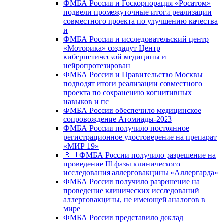
ФМБА России и Госкорпорация «Росатом»
подвели промежуточные итоги реализации
совместного проекта по улучшению качества
и
ФМБА России и исследовательский центр
«Моторика» создадут Центр
кибернетической медицины и
нейропротезирован
ФМБА России и Правительство Москвы
подводят итоги реализации совместного
проекта по сохранению когнитивных
навыков и пс
ФМБА России обеспечило медицинское
сопровождение Атомиады-2023
ФМБА России получило постоянное
регистрационное удостоверение на препарат
«МИР 19»
🇷🇺ФМБА России получило разрешение на
проведение III фазы клинического
исследования аллерговакцины «Аллергарда»
ФМБА России получило разрешение на
проведение клинических исследований
аллерговакцины, не имеющей аналогов в
мире
ФМБА России представило доклад