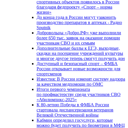
спортивных объектов появилось в России
благодаря федпроекту «Спорт – норма
жизни»
До конца года в России могут узаконить
производство препаратов в аптеках - Радио
Sputnik
Добровольцы «Добро.РФ» уже выполнили
более 650 тыс. заявок на оказание помощи
участникам СВО и их семьям
Дополнительные баллы к ЕГЭ, выходные,
скидки на посещение учреждений культуры
и многое другое теперь смогут получить дон
Доступный и безопасный спорт – ФМБА
России открывает новые возможности для
спортсменов
Известия: В России изменят систему надзора
за качеством медпомощи по ОМС
Итоги первого чемпионата
по профмастерству среди участников СВО
«Абилимпикс-2025»
К 80-летию Победы в ФМБА России
стартовала диспансеризация ветеранов
Великой Отечественной войны
Кабмин определил госуслуги, которые
можно будет получить по биометрии в МФЦ