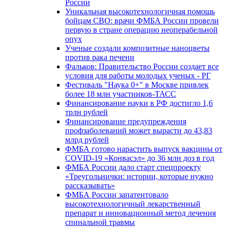
России
Уникальная высокотехнологичная помощь
бойцам СВО: врачи ФМБА России провели
первую в стране операцию неоперабельной
опух
Ученые создали композитные наноцветы
против рака печени
Фальков: Правительство России создает все
условия для работы молодых ученых - РГ
Фестиваль "Наука 0+" в Москве привлек
более 18 млн участников-ТАСС
Финансирование науки в РФ достигло 1,6
трлн рублей
Финансирование предупреждения
профзаболеваний может вырасти до 43,83
млрд рублей
ФМБА готово нарастить выпуск вакцины от
COVID-19 «Конвасэл» до 36 млн доз в год
ФМБА России дало старт спецпроекту
«Треугольнички: истории, которые нужно
рассказывать»
ФМБА России запатентовало
высокотехнологичный лекарственный
препарат и инновационный метод лечения
спинальной травмы