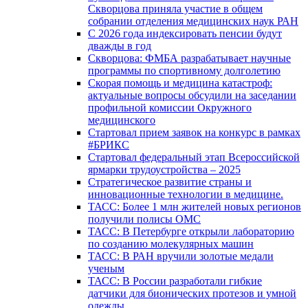
Скворцова приняла участие в общем
собрании отделения медицинских наук РАН
С 2026 года индексировать пенсии будут
дважды в год
Скворцова: ФМБА разрабатывает научные
программы по спортивному долголетию
Скорая помощь и медицина катастроф:
актуальные вопросы обсудили на заседании
профильной комиссии Окружного
медицинского
Стартовал прием заявок на конкурс в рамках
#БРИКС
Стартовал федеральный этап Всероссийской
ярмарки трудоустройства – 2025
Стратегическое развитие страны и
инновационные технологии в медицине.
ТАСС: Более 1 млн жителей новых регионов
получили полисы ОМС
ТАСС: В Петербурге открыли лабораторию
по созданию молекулярных машин
ТАСС: В РАН вручили золотые медали
ученым
ТАСС: В России разработали гибкие
датчики для бионических протезов и умной
одежды