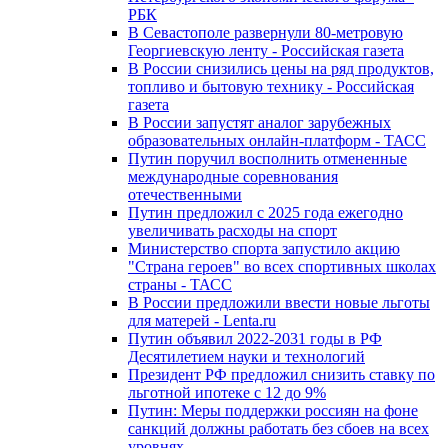
РБК
В Севастополе развернули 80-метровую
Георгиевскую ленту - Российская газета
В России снизились цены на ряд продуктов,
топливо и бытовую технику - Российская
газета
В России запустят аналог зарубежных
образовательных онлайн-платформ - ТАСС
Путин поручил восполнить отмененные
международные соревнования
отечественными
Путин предложил с 2025 года ежегодно
увеличивать расходы на спорт
Министерство спорта запустило акцию
"Страна героев" во всех спортивных школах
страны - ТАСС
В России предложили ввести новые льготы
для матерей - Lenta.ru
Путин объявил 2022-2031 годы в РФ
Десятилетием науки и технологий
Президент РФ предложил снизить ставку по
льготной ипотеке с 12 до 9%
Путин: Меры поддержки россиян на фоне
санкций должны работать без сбоев на всех
уровнях