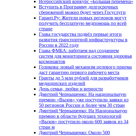
Всероссийский конкурс «Большая перемена»
Вступить в Программу долгосрочных
сбережений можно будет через Госуслуги
Гарант.Ру: Жители новых регионов могут
получить бесплатную медпомощь по всей
стране
Глава государства подвёл первые итоги
развития транспортной инфраструктуры в
России в 2022 году
Глава ФМБА: работаем над созданием
систем для мониторинга состояния здоровья
космонавтов
Голикова: новый механизм целевого приема
даст гарантию первого рабочего места
Гранты до 5 млн рублей для разработчиков
медицинских изделий
День семьи, любви и верности
Дмитрий Чернышенко: На национальную
премию «Вызов» уже поступили заявки из
50 регионов России и более чем 30 стран
Дмитрий Чернышенко: На Национальную
премию в области будущих технологий
«Вызов» поступило около 600 заявок из 34
стран м
Дмитрий Чернышенко: Около 500