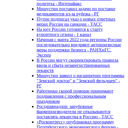
политеха - Интерафакс
Мишустин поставил задачи по поставке
медикаментов из-за рубежа - РГ
Путин подписал указ о новых ответных
мерах России на санкции - ТАСС
На юге России готовятся к старту
курортного сезона - 1 канал
Начиная с марта 2022 года регионы России
последовательно внедряют антикризисные
меры поддержки бизнеса - РАНХиГС.
Экспер
В России могут скорректировать правила
ввоза и сбыта незарегистрированных
лекарств
Мишустин заявил о расширении программы
"Земский доктор" и "Земский фельдшер" -
РГ
Работники скорой помощи принимают
поздравления с профессиональным
праздником
Росздравнадзор: зарубежные
фармпроизводители не отказываются
поставлять лекарства в Россию - ТАСС
«Росконгресс» опубликовал программу
Петербургского экономического форума -