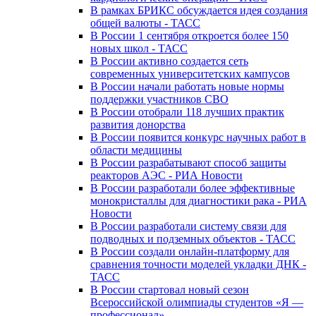
В рамках БРИКС обсуждается идея создания
общей валюты - ТАСС
В России 1 сентября откроется более 150
новых школ - ТАСС
В России активно создается сеть
современных университетских кампусов
В России начали работать новые нормы
поддержки участников СВО
В России отобрали 118 лучших практик
развития донорства
В России появится конкурс научных работ в
области медицины
В России разрабатывают способ защиты
реакторов АЭС - РИА Новости
В России разработали более эффективные
монокристаллы для диагностики рака - РИА
Новости
В России разработали систему связи для
подводных и подземных объектов - ТАСС
В России создали онлайн-платформу для
сравнения точности моделей укладки ДНК -
ТАСС
В России стартовал новый сезон
Всероссийской олимпиады студентов «Я —
профессионал»