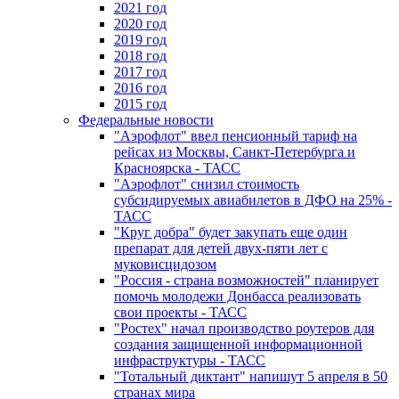
2021 год
2020 год
2019 год
2018 год
2017 год
2016 год
2015 год
Федеральные новости
"Аэрофлот" ввел пенсионный тариф на
рейсах из Москвы, Санкт-Петербурга и
Красноярска - ТАСС
"Аэрофлот" снизил стоимость
субсидируемых авиабилетов в ДФО на 25% -
ТАСС
"Круг добра" будет закупать еще один
препарат для детей двух-пяти лет с
муковисцидозом
"Россия - страна возможностей" планирует
помочь молодежи Донбасса реализовать
свои проекты - ТАСС
"Ростех" начал производство роутеров для
создания защищенной информационной
инфраструктуры - ТАСС
"Тотальный диктант" напишут 5 апреля в 50
странах мира