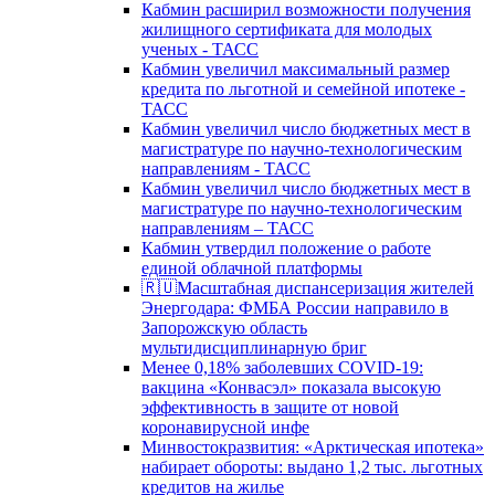
Кабмин расширил возможности получения
жилищного сертификата для молодых
ученых - ТАСС
Кабмин увеличил максимальный размер
кредита по льготной и семейной ипотеке -
ТАСС
Кабмин увеличил число бюджетных мест в
магистратуре по научно-технологическим
направлениям - ТАСС
Кабмин увеличил число бюджетных мест в
магистратуре по научно-технологическим
направлениям – ТАСС
Кабмин утвердил положение о работе
единой облачной платформы
🇷🇺Масштабная диспансеризация жителей
Энергодара: ФМБА России направило в
Запорожскую область
мультидисциплинарную бриг
Менее 0,18% заболевших COVID-19:
вакцина «Конвасэл» показала высокую
эффективность в защите от новой
коронавирусной инфе
Минвостокразвития: «Арктическая ипотека»
набирает обороты: выдано 1,2 тыс. льготных
кредитов на жилье