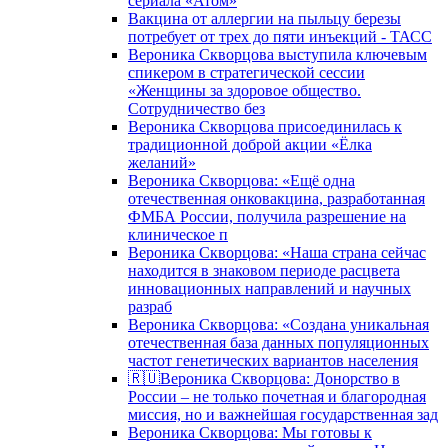
сериала «Атом»
Вакцина от аллергии на пыльцу березы
потребует от трех до пяти инъекций - ТАСС
Вероника Скворцова выступила ключевым
спикером в стратегической сессии
«Женщины за здоровое общество.
Сотрудничество без
Вероника Скворцова присоединилась к
традиционной доброй акции «Ёлка
желаний»
Вероника Скворцова: «Ещё одна
отечественная онковакцина, разработанная
ФМБА России, получила разрешение на
клиническое п
Вероника Скворцова: «Наша страна сейчас
находится в знаковом периоде расцвета
инновационных направлений и научных
разраб
Вероника Скворцова: «Создана уникальная
отечественная база данных популяционных
частот генетических вариантов населения
🇷🇺Вероника Скворцова: Донорство в
России – не только почетная и благородная
миссия, но и важнейшая государственная зад
Вероника Скворцова: Мы готовы к