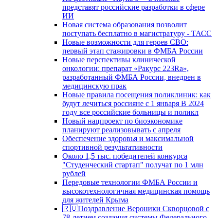
представят российские разработки в сфере
ИИ
Новая система образования позволит
поступать бесплатно в магистратуру - ТАСС
Новые возможности для героев СВО:
первый этап стажировки в ФМБА России
Новые перспективы клинической
онкологии: препарат «Ракурс 223Ra»,
разработанный ФМБА России, внедрен в
медицинскую прак
Новые правила посещения поликлиник: как
будут лечиться россияне с 1 января В 2024
году все российские больницы и поликл
Новый нацпроект по биоэкономике
планируют реализовывать с апреля
Обеспечение здоровья и максимальной
спортивной результативности
Около 1,5 тыс. победителей конкурса
"Студенческий стартап" получат по 1 млн
рублей
Передовые технологии ФМБА России и
высокотехнологичная медицинская помощь
для жителей Крыма
🇷🇺Поздравление Вероники Скворцовой с
78-летием создания системы Федерального