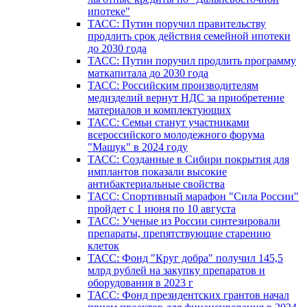
ипотеке"
ТАСС: Путин поручил правительству
продлить срок действия семейной ипотеки
до 2030 года
ТАСС: Путин поручил продлить программу
маткапитала до 2030 года
ТАСС: Российским производителям
медизделий вернут НДС за приобретение
материалов и комплектующих
ТАСС: Семьи станут участниками
всероссийского молодежного форума
"Машук" в 2024 году
ТАСС: Созданные в Сибири покрытия для
имплантов показали высокие
антибактериальные свойства
ТАСС: Спортивный марафон "Сила России"
пройдет с 1 июня по 10 августа
ТАСС: Ученые из России синтезировали
препараты, препятствующие старению
клеток
ТАСС: Фонд "Круг добра" получил 145,5
млрд рублей на закупку препаратов и
оборудования в 2023 г
ТАСС: Фонд президентских грантов начал