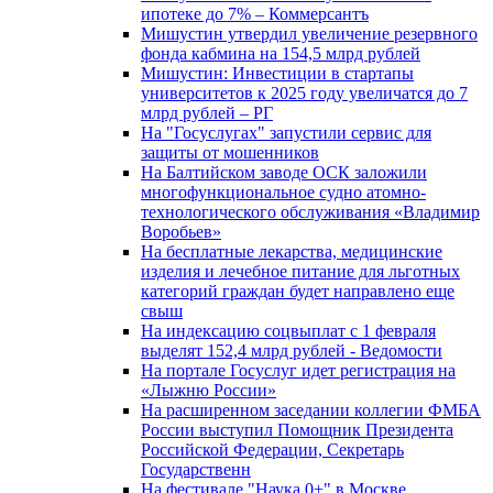
ипотеке до 7% – Коммерсантъ
Мишустин утвердил увеличение резервного
фонда кабмина на 154,5 млрд рублей
Мишустин: Инвестиции в стартапы
университетов к 2025 году увеличатся до 7
млрд рублей – РГ
На "Госуслугах" запустили сервис для
защиты от мошенников
На Балтийском заводе ОСК заложили
многофункциональное судно атомно-
технологического обслуживания «Владимир
Воробьев»
На бесплатные лекарства, медицинские
изделия и лечебное питание для льготных
категорий граждан будет направлено еще
свыш
На индексацию соцвыплат с 1 февраля
выделят 152,4 млрд рублей - Ведомости
На портале Госуслуг идет регистрация на
«Лыжню России»
На расширенном заседании коллегии ФМБА
России выступил Помощник Президента
Российской Федерации, Секретарь
Государственн
На фестивале "Наука 0+" в Москве