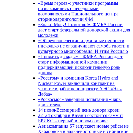
«Время героев»: участники программы
познакомились с передовыми
возможностями Национального центра
оториноларингологии ФМ
«Знаю! Могу! Помогаю!»: ФМБА России
дает старт федеральной донорской акции для
молодежи
«Общечеловеческие и духовные ценности
нисколько не ограничивают самобытности и
культурного многообразия. И этим Россия о
«Прожить дважды» – ФМБА России дает
старт информационной кампании,
подчеркивающей исключительную роль
донора
«Росатом» и компания Korea Hydro and
Nuclear Power заключили контракт на
участие в работах по проекту АЭС «Эль-
Дабаа»
«Роскосмос» завершил испытания «царь-
двигателя»
14 июня-Всемирный день донора крови
22–24 октября в Казани состоится саммит
БРИКС – первый в новом составе
Авиакомпания S7 запускает новые рейсы из
Хабаровска в дальневосточные и сибирские