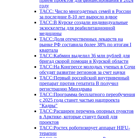
прием проектов для финансирования в 2024
году
ТАСС: Число многодетных семей в России
за последние 8-10 лет выросло вдвое
ТАСС:В Курске создали индивидуальные
экзоскелеты для реабилитационной
медицины
ТАСС:Доля отечественных лекарств на
рынке РФ составила более 38% по итогам I
квартала
ТАСС:Кабмин выделил 36 млн рублей для
бригад скорой помощи в Курской области
ТАСС:На Конгрессе молодых ученых в Сочи
обсудят развитие регионов за счет науки
ТАСС:Первый российский внутривенный
препарат против гепатита В получил
регистрацию Минздрава
ТАСС:Программа бесплатного переобучения
с 2025 года станет частью нацпроекта
"Кадры"
ТАСС:Расширен перечень опорных пунктов
в Арктике, которые станут базой для
проектов
ТАСС:Ростех роботизирует аппарат HIFU-
терапии