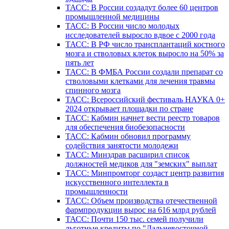
ТАСС: В России создадут более 60 центров
промышленной медицины
ТАСС: В России число молодых
исследователей выросло вдвое с 2000 года
ТАСС: В РФ число трансплантаций костного
мозга и стволовых клеток выросло на 50% за
пять лет
ТАСС: В ФМБА России создали препарат со
стволовыми клетками для лечения травмы
спинного мозга
ТАСС: Всероссийский фестиваль НАУКА 0+
2024 открывает площадки по стране
ТАСС: Кабмин начнет вести реестр товаров
для обеспечения биобезопасности
ТАСС: Кабмин обновил программу
содействия занятости молодежи
ТАСС: Минздрав расширил список
должностей медиков для "земских" выплат
ТАСС: Минпромторг создаст центр развития
искусственного интеллекта в
промышленности
ТАСС: Объем производства отечественной
фармпродукции вырос на 616 млрд рублей
ТАСС: Почти 150 тыс. семей получили
льготные кредиты по "Дальневосточной