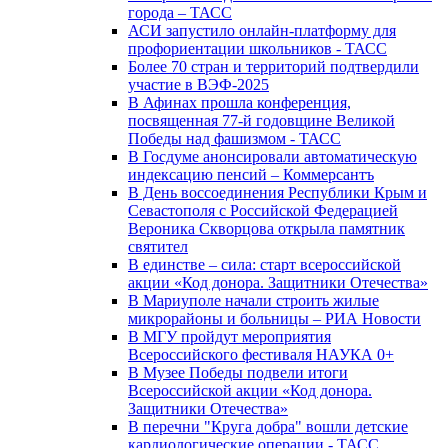
города – ТАСС
АСИ запустило онлайн-платформу для
профориентации школьников - ТАСС
Более 70 стран и территорий подтвердили
участие в ВЭФ-2025
В Афинах прошла конференция,
посвященная 77-й годовщине Великой
Победы над фашизмом - ТАСС
В Госдуме анонсировали автоматическую
индексацию пенсий – Коммерсантъ
В День воссоединения Республики Крым и
Севастополя с Российской Федерацией
Вероника Скворцова открыла памятник
святител
В единстве – сила: старт всероссийской
акции «Код донора. Защитники Отечества»
В Мариуполе начали строить жилые
микрорайоны и больницы – РИА Новости
В МГУ пройдут мероприятия
Всероссийского фестиваля НАУКА 0+
В Музее Победы подвели итоги
Всероссийской акции «Код донора.
Защитники Отечества»
В перечни "Круга добра" вошли детские
кардиологические операции - ТАСС