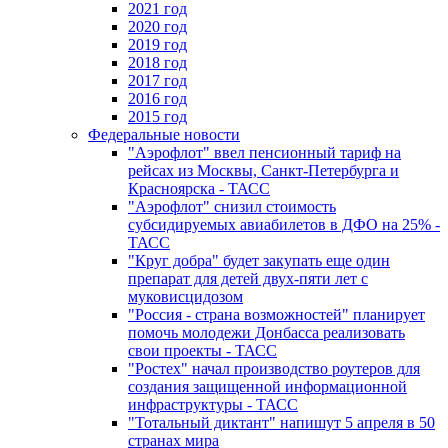
2021 год
2020 год
2019 год
2018 год
2017 год
2016 год
2015 год
Федеральные новости
"Аэрофлот" ввел пенсионный тариф на
рейсах из Москвы, Санкт-Петербурга и
Красноярска - ТАСС
"Аэрофлот" снизил стоимость
субсидируемых авиабилетов в ДФО на 25% -
ТАСС
"Круг добра" будет закупать еще один
препарат для детей двух-пяти лет с
муковисцидозом
"Россия - страна возможностей" планирует
помочь молодежи Донбасса реализовать
свои проекты - ТАСС
"Ростех" начал производство роутеров для
создания защищенной информационной
инфраструктуры - ТАСС
"Тотальный диктант" напишут 5 апреля в 50
странах мира