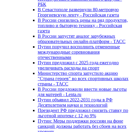
РБК
В Севастополе развернули 80-метровую
Георгиевскую ленту - Российская газета
В России снизились цены на ряд продуктов,
топливо и бытовую технику - Российская
газета
В России запустят аналог зарубежных
образовательных онлайн-платформ - ТАСС
Путин поручил восполнить отмененные
международные соревнования
отечественными
Путин предложил с 2025 года ежегодно
увеличивать расходы на спорт
Министерство спорта запустило акцию
"Страна героев" во всех спортивных школах
страны - ТАСС
В России предложили ввести новые льготы
для матерей - Lenta.ru
Путин объявил 2022-2031 годы в РФ
Десятилетием науки и технологий
Президент РФ предложил снизить ставку по
льготной ипотеке с 12 до 9%
Путин: Меры поддержки россиян на фоне
санкций должны работать без сбоев на всех
уровнях