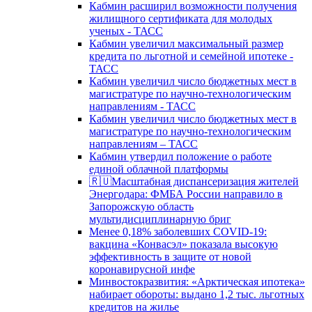
Кабмин расширил возможности получения
жилищного сертификата для молодых
ученых - ТАСС
Кабмин увеличил максимальный размер
кредита по льготной и семейной ипотеке -
ТАСС
Кабмин увеличил число бюджетных мест в
магистратуре по научно-технологическим
направлениям - ТАСС
Кабмин увеличил число бюджетных мест в
магистратуре по научно-технологическим
направлениям – ТАСС
Кабмин утвердил положение о работе
единой облачной платформы
🇷🇺Масштабная диспансеризация жителей
Энергодара: ФМБА России направило в
Запорожскую область
мультидисциплинарную бриг
Менее 0,18% заболевших COVID-19:
вакцина «Конвасэл» показала высокую
эффективность в защите от новой
коронавирусной инфе
Минвостокразвития: «Арктическая ипотека»
набирает обороты: выдано 1,2 тыс. льготных
кредитов на жилье