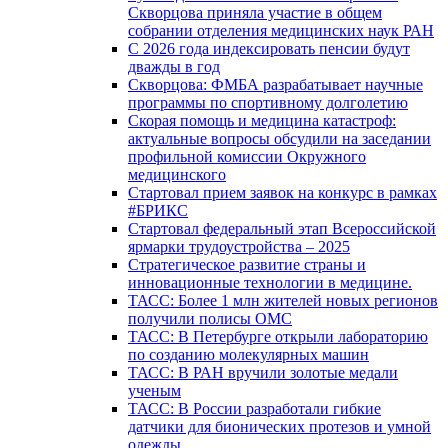
Скворцова приняла участие в общем
собрании отделения медицинских наук РАН
С 2026 года индексировать пенсии будут
дважды в год
Скворцова: ФМБА разрабатывает научные
программы по спортивному долголетию
Скорая помощь и медицина катастроф:
актуальные вопросы обсудили на заседании
профильной комиссии Окружного
медицинского
Стартовал прием заявок на конкурс в рамках
#БРИКС
Стартовал федеральный этап Всероссийской
ярмарки трудоустройства – 2025
Стратегическое развитие страны и
инновационные технологии в медицине.
ТАСС: Более 1 млн жителей новых регионов
получили полисы ОМС
ТАСС: В Петербурге открыли лабораторию
по созданию молекулярных машин
ТАСС: В РАН вручили золотые медали
ученым
ТАСС: В России разработали гибкие
датчики для бионических протезов и умной
одежды