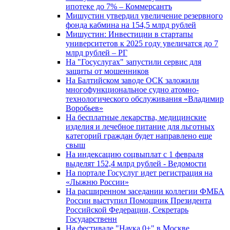
ипотеке до 7% – Коммерсантъ
Мишустин утвердил увеличение резервного
фонда кабмина на 154,5 млрд рублей
Мишустин: Инвестиции в стартапы
университетов к 2025 году увеличатся до 7
млрд рублей – РГ
На "Госуслугах" запустили сервис для
защиты от мошенников
На Балтийском заводе ОСК заложили
многофункциональное судно атомно-
технологического обслуживания «Владимир
Воробьев»
На бесплатные лекарства, медицинские
изделия и лечебное питание для льготных
категорий граждан будет направлено еще
свыш
На индексацию соцвыплат с 1 февраля
выделят 152,4 млрд рублей - Ведомости
На портале Госуслуг идет регистрация на
«Лыжню России»
На расширенном заседании коллегии ФМБА
России выступил Помощник Президента
Российской Федерации, Секретарь
Государственн
На фестивале "Наука 0+" в Москве