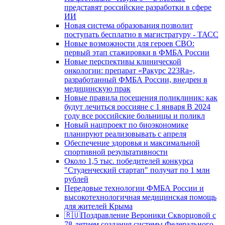
представят российские разработки в сфере
ИИ
Новая система образования позволит
поступать бесплатно в магистратуру - ТАСС
Новые возможности для героев СВО:
первый этап стажировки в ФМБА России
Новые перспективы клинической
онкологии: препарат «Ракурс 223Ra»,
разработанный ФМБА России, внедрен в
медицинскую прак
Новые правила посещения поликлиник: как
будут лечиться россияне с 1 января В 2024
году все российские больницы и поликл
Новый нацпроект по биоэкономике
планируют реализовывать с апреля
Обеспечение здоровья и максимальной
спортивной результативности
Около 1,5 тыс. победителей конкурса
"Студенческий стартап" получат по 1 млн
рублей
Передовые технологии ФМБА России и
высокотехнологичная медицинская помощь
для жителей Крыма
🇷🇺Поздравление Вероники Скворцовой с
78-летием создания системы Федерального