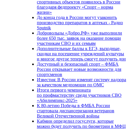
спортивных объектов появилось в России
благодаря федпроекту «Спорт – норма
жизни»
До конца года в России могут узаконить
производство препаратов в аптеках - Радио
Sputnik
Добровольцы «Добро.РФ» уже выполнили
более 650 тыс. заявок на оказание помощи
участникам СВО и их семьям
Дополнительные баллы к ЕГЭ, выходные,
скидки на посещение учреждений культуры
и многое другое теперь смогут получить дон
Доступный и безопасный спорт – ФМБА
России открывает новые возможности для
спортсменов
Известия: В России изменят систему надзора
за качеством медпомощи по ОМС
Итоги первого чемпионата
по профмастерству среди участников СВО
«Абилимпикс-2025»
К 80-летию Победы в ФМБА России
стартовала диспансеризация ветеранов
Великой Отечественной войны
Кабмин определил госуслуги, которые
можно будет получить по биометрии в МФЦ