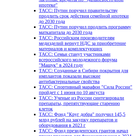
ипотеке"
ТАСС: Путин поручил правительству
продлить срок действия семейной ипотеки
до 2030 года
ТАСС: Путин поручил продлить программу
маткапитала до 2030 года
ТАСС: Российским производителям
медизделий вернут НДС за приобретение
материалов и комплектующих
ТАСС: Семьи станут участниками
всероссийского молодежного форума
"Машук" в 2024 году
ТАСС: Созданные в Сибири покрытия для
имплантов показали высокие
антибактериальные свойства
ТАСС: Спортивный марафон "Сила России"
пройдет с 1 июня по 10 августа
ТАСС: Ученые из России синтезировали
препараты, препятствующие старению
клеток
ТАСС: Фонд "Круг добра" получил 145,5
млрд рублей на закупку препаратов и
оборудования в 2023 г
ТАСС: Фонд президентских грантов начал