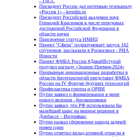
- ТАСС
Президент России дал интервью телеканалу
«Россия 1» - kremlin.ru
Президент Российской академии наук
Геннадий Красников в числе передовых
достижений Российской Федерации в
области науки
Присвоение статуса НМИЦ
Проект "Сфера" подразумевает запуск 162
спутников, рассказали в Роскосмосе - РИА
Новости
Проект ФМБА России #ДавайВступай
получил награду «Знание.Премия-2024»
Прорывные инновационные разработки в
области биотехнологий представит ФМБА
России на IV Форуме будущих технологий
Профилактика гриппа и ОРВИ
Путин заявил о формировании в мире
нового явления - биоэкономики
Путин заявил, что РФ использовала бы
малейший шанс на мирное решение в
Донбассе – Интерфакс
Путин назвал сбережение народа задачей
номер один
Путин отметил вклад атомной отрасли в