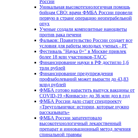
России
Уникальная высокотехнологичная помощь
бойцам СВО: врачи ФМБА России провели
первую в стране операцию неоперабельной
опух
Ученые создали композитные наноцветы
против рака печени
Фальков: Правительство России создает все
условия для работы молодых ученых - РГ
Фестиваль "Наука 0+" в Москве привлек
более 18 млн участников-ТАСС
Финансирование науки в РФ достигло 1,6
трлн рублей
Финансирование предупреждения
профзаболеваний может вырасти до 43,83
млрд рублей
ФМБА готово нарастить выпуск вакцины от
COVID-19 «Конвасэл» до 36 млн доз в год
ФМБА России дало старт спецпроекту
«Треугольнички: истории, которые нужно
рассказывать»
ФМБА России запатентовало
высокотехнологичный лекарственный
препарат и инновационный метод лечения
спинальной травмы