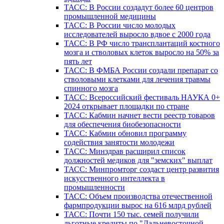
ТАСС: В России создадут более 60 центров
промышленной медицины
ТАСС: В России число молодых
исследователей выросло вдвое с 2000 года
ТАСС: В РФ число трансплантаций костного
мозга и стволовых клеток выросло на 50% за
пять лет
ТАСС: В ФМБА России создали препарат со
стволовыми клетками для лечения травмы
спинного мозга
ТАСС: Всероссийский фестиваль НАУКА 0+
2024 открывает площадки по стране
ТАСС: Кабмин начнет вести реестр товаров
для обеспечения биобезопасности
ТАСС: Кабмин обновил программу
содействия занятости молодежи
ТАСС: Минздрав расширил список
должностей медиков для "земских" выплат
ТАСС: Минпромторг создаст центр развития
искусственного интеллекта в
промышленности
ТАСС: Объем производства отечественной
фармпродукции вырос на 616 млрд рублей
ТАСС: Почти 150 тыс. семей получили
льготные кредиты по "Дальневосточной