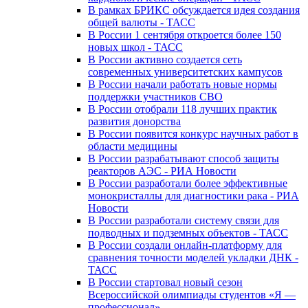
В рамках БРИКС обсуждается идея создания
общей валюты - ТАСС
В России 1 сентября откроется более 150
новых школ - ТАСС
В России активно создается сеть
современных университетских кампусов
В России начали работать новые нормы
поддержки участников СВО
В России отобрали 118 лучших практик
развития донорства
В России появится конкурс научных работ в
области медицины
В России разрабатывают способ защиты
реакторов АЭС - РИА Новости
В России разработали более эффективные
монокристаллы для диагностики рака - РИА
Новости
В России разработали систему связи для
подводных и подземных объектов - ТАСС
В России создали онлайн-платформу для
сравнения точности моделей укладки ДНК -
ТАСС
В России стартовал новый сезон
Всероссийской олимпиады студентов «Я —
профессионал»