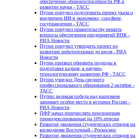
обеспечение обороноспособности РФ и
развитие науки - ТАСС
Путин поручил подготовить проект указа о
внедрении ИИ в экономике, соцсфере,
госуправлении - ТАСС
Путин поручил правительству решить
вопросы обеспечения предприятий ВПК -
РИА Новости
Путин поручил утвердить проект по
развитию робототехники до июля - РИА
Новости
Путин призвал обновить подходы к
подготовке кадров, к научно-
технологическому развитию РФ - ТАСС
Путин учредил День среднего
профессионального образования 2 октября –
ТАСС
Путин: великая победа над нацизмом
занимает особое место в истории России –
РИА Новости
ПФР начал перечислять пенсионерам
проиндексированные на 10% пенсии
Развитие движения студенческих отрядов на
космодроме Восточный - Роскосмос
Развитие движения студенческих отрядов на