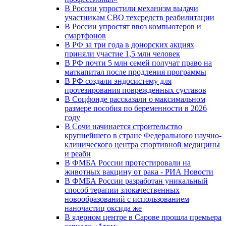
В России упростили механизм выдачи
участникам СВО техсредств реабилитации
В России упростят ввоз компьютеров и
смартфонов
В РФ за три года в донорских акциях
приняли участие 1,5 млн человек
В РФ почти 5 млн семей получат право на
маткапитал после продления программы
В РФ создали эндосистему для
протезирования поврежденных суставов
В Соцфонде рассказали о максимальном
размере пособия по беременности в 2026
году
В Сочи начинается строительство
крупнейшего в стране Федерального научно-
клинического центра спортивной медицины
и реаби
В ФМБА России протестировали на
животных вакцину от рака - РИА Новости
В ФМБА России разработан уникальный
способ терапии злокачественных
новообразований с использованием
наночастиц оксида же
В ядерном центре в Сарове прошла премьера