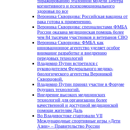
тиражированию эталонной модели Центра
когнитивного и психоэмоционального
здоровья по все
Вероника Скворцова: Российская вакцина от
рака готова к применению.
Вероника Скворцова: специалистами ФМБА
России оказана медицинская помощь более
чем 84 тысячам участников и ветеранов СВО
Вероника Скворцова: ФМБА как
инновационное агентство уделяет особое
внимание разработке и внедрению
передовых технологий
Владимир Путин встретился с
руководителем Федерального медико-
биологического агентства Вероникой
Скворцовой.
Владимир Путин принял участие в Форуме
будущих технологий.
Внедрение высоких медицинских
технологий для организации более
качественной и доступной медицинской
помощи жителям Даль
Во Владивостоке стартовали VII
Международные спортивные игры «Дети
Азии» – Правительство России