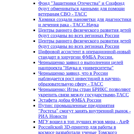
Фонд "Защитники Отечества" и Соцфонд
будут обмениваться данными для помощи
ветеранам СВО - ТАСС
Химики создали нанометки для диагностики
и лечения рака - ТАСС.Наука
Центры раннего физического развития детей
будут созданы во всех регионах России
Центры раннего физического развития детей
будут созданы во всех регионах России
Цифровой ассистент в операционной-новый
стандарт в хирургии ФМБА России.
Чернышенко заявил о выполнении целей
нацпроекта "Наука и университеты"
Чернышенко заявил, что в России
наблюдается рост инвестиций в научно-
образовательную сферу - ТАСС
Чернышенко: Игры стран БРИКС позволяют
укрепить связи между государствами-ТАСС
Эстафета добра ФМБА России
Путин: промышленные предприятия
"Ростеха" смогут занять внутренний рынок -
РИА Новости
МГУ вошел в топ лучших вузов мира - АиФ
Российский 3D-принтер для работы в
космосе разработали ученые Томского