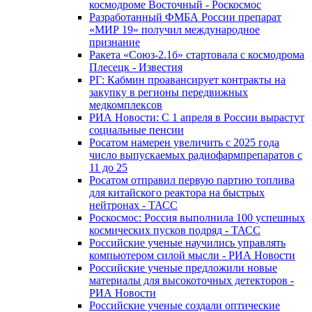
космодроме Восточный - Роскосмос
Разработанный ФМБА России препарат
«МИР 19» получил международное
признание
Ракета «Союз-2.1б» стартовала с космодрома
Плесецк - Известия
РГ: Кабмин проавансирует контракты на
закупку в регионы передвижных
медкомплексов
РИА Новости: С 1 апреля в России вырастут
социальные пенсии
Росатом намерен увеличить с 2025 года
число выпускаемых радиофармпрепаратов с
11 до 25
Росатом отправил первую партию топлива
для китайского реактора на быстрых
нейтронах - ТАСС
Роскосмос: Россия выполнила 100 успешных
космических пусков подряд - ТАСС
Российские ученые научились управлять
компьютером силой мысли - РИА Новости
Российские ученые предложили новые
материалы для высокоточных детекторов -
РИА Новости
Российские ученые создали оптические