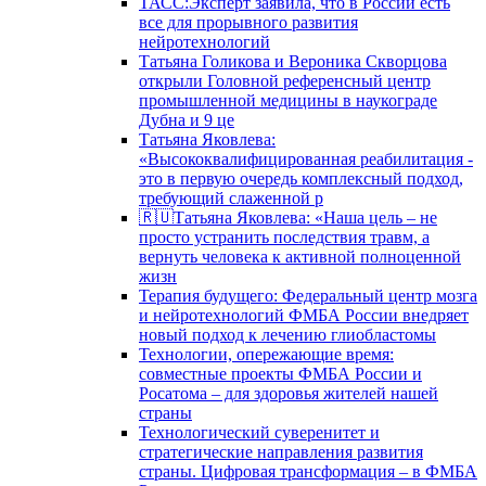
ТАСС:Эксперт заявила, что в России есть
все для прорывного развития
нейротехнологий
Татьяна Голикова и Вероника Скворцова
открыли Головной референсный центр
промышленной медицины в наукограде
Дубна и 9 це
Татьяна Яковлева:
«Высококвалифицированная реабилитация -
это в первую очередь комплексный подход,
требующий слаженной р
🇷🇺Татьяна Яковлева: «Наша цель – не
просто устранить последствия травм, а
вернуть человека к активной полноценной
жизн
Терапия будущего: Федеральный центр мозга
и нейротехнологий ФМБА России внедряет
новый подход к лечению глиобластомы
Технологии, опережающие время:
совместные проекты ФМБА России и
Росатома – для здоровья жителей нашей
страны
Технологический суверенитет и
стратегические направления развития
страны. Цифровая трансформация – в ФМБА