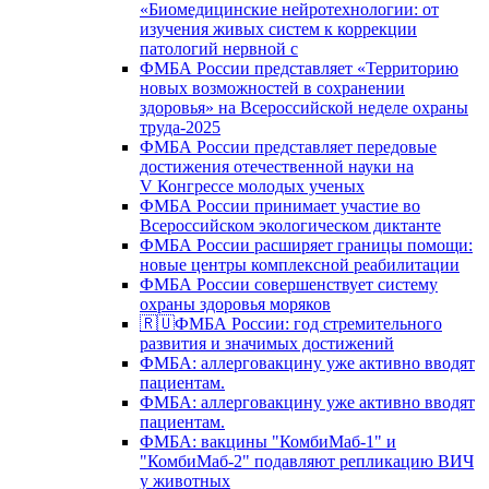
«Биомедицинские нейротехнологии: от
изучения живых систем к коррекции
патологий нервной с
ФМБА России представляет «Территорию
новых возможностей в сохранении
здоровья» на Всероссийской неделе охраны
труда-2025
ФМБА России представляет передовые
достижения отечественной науки на
V Конгрессе молодых ученых
ФМБА России принимает участие во
Всероссийском экологическом диктанте
ФМБА России расширяет границы помощи:
новые центры комплексной реабилитации
ФМБА России совершенствует систему
охраны здоровья моряков
🇷🇺ФМБА России: год стремительного
развития и значимых достижений
ФМБА: аллерговакцину уже активно вводят
пациентам.
ФМБА: аллерговакцину уже активно вводят
пациентам.
ФМБА: вакцины "КомбиМаб-1" и
"КомбиМаб-2" подавляют репликацию ВИЧ
у животных