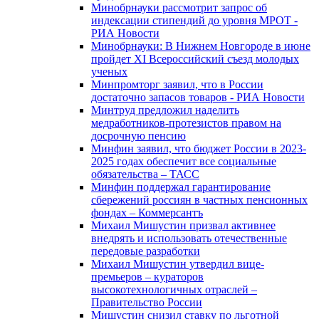
Минобрнауки рассмотрит запрос об
индексации стипендий до уровня МРОТ -
РИА Новости
Минобрнауки: В Нижнем Новгороде в июне
пройдет XI Всероссийский съезд молодых
ученых
Минпромторг заявил, что в России
достаточно запасов товаров - РИА Новости
Минтруд предложил наделить
медработников-протезистов правом на
досрочную пенсию
Минфин заявил, что бюджет России в 2023-
2025 годах обеспечит все социальные
обязательства – ТАСС
Минфин поддержал гарантирование
сбережений россиян в частных пенсионных
фондах – Коммерсантъ
Михаил Мишустин призвал активнее
внедрять и использовать отечественные
передовые разработки
Михаил Мишустин утвердил вице-
премьеров – кураторов
высокотехнологичных отраслей –
Правительство России
Мишустин снизил ставку по льготной