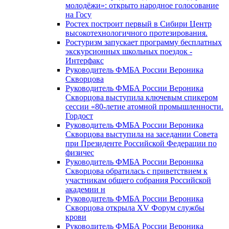
молодёжи»: открыто народное голосование
на Госу
Ростех построит первый в Сибири Центр
высокотехнологичного протезирования.
Ростуризм запускает программу бесплатных
экскурсионных школьных поездок -
Интерфакс
Руководитель ФМБА России Вероника
Скворцова
Руководитель ФМБА России Вероника
Скворцова выступила ключевым спикером
сессии «80-летие атомной промышленности.
Гордост
Руководитель ФМБА России Вероника
Скворцова выступила на заседании Совета
при Президенте Российской Федерации по
физичес
Руководитель ФМБА России Вероника
Скворцова обратилась с приветствием к
участникам общего собрания Российской
академии н
Руководитель ФМБА России Вероника
Скворцова открыла XV Форум службы
крови
Руководитель ФМБА России Вероника