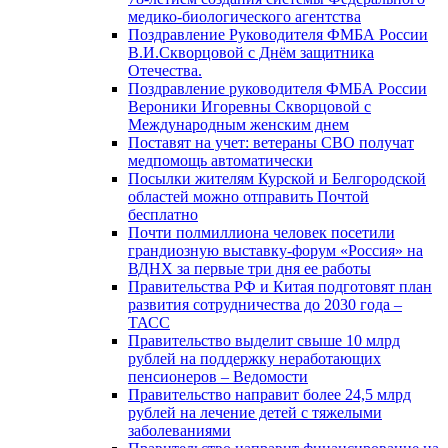
медико-биологического агентства
Поздравление Руководителя ФМБА России
В.И.Скворцовой с Днём защитника
Отечества.
Поздравление руководителя ФМБА России
Вероники Игоревны Скворцовой с
Международным женским днем
Поставят на учет: ветераны СВО получат
медпомощь автоматически
Посылки жителям Курской и Белгородской
областей можно отправить Почтой
бесплатно
Почти полмиллиона человек посетили
грандиозную выставку-форум «Россия» на
ВДНХ за первые три дня ее работы
Правительства РФ и Китая подготовят план
развития сотрудничества до 2030 года –
ТАСС
Правительство выделит свыше 10 млрд
рублей на поддержку неработающих
пенсионеров – Ведомости
Правительство направит более 24,5 млрд
рублей на лечение детей с тяжелыми
заболеваниями