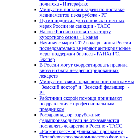
политеха - Интерафакс
Мишустин поставил задачи по поставке
медикаментов из-за рубежа - РГ
Путин подписал указ о новых ответных
мерах России на санкции - ТАСС
На юге России готовятся к старту
курортного сезона - 1 канал
Начиная с марта 2022 года регионы России
последовательно внедряют антикризисные
меры поддержки бизнеса - РАНХиГС.
Экспер
В России могут скорректировать правила
ввоза и сбыта незарегистрированных
лекарств
Мишустин заявил о расширении программы
"Земский доктор" и "Земский фельдшер" -
РГ
Работники скорой помощи принимают
поздравления с профессиональным
праздником
Росздравнадзор: зарубежные
фармпроизводители не отказываются
поставлять лекарства в Россию - ТАСС
«Росконгресс» опубликовал программу
Петербургского экономического форума -