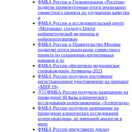
ФМБА России и Госкорпорация «Росатом»
подвели промежуточные итоги реализации
совместного проекта по улучшению качества
и
ФМБА России и исследовательский центр
«Моторика» создадут Центр
кибернетической медицины и
нейропротезирован
ФМБА России и Правительство Москвы
подводят итоги реализации совместного
проекта по сохранению когнитивных
навыков и пс
ФМБА России обеспечило медицинское
сопровождение Атомиады-2023
ФМБА России получило постоянное
регистрационное удостоверение на препарат
«МИР 19»
🇷🇺ФМБА России получило разрешение на
проведение III фазы клинического
исследования аллерговакцины «Аллергарда»
ФМБА России получило разрешение на
проведение клинических исследований
аллерговакцины, не имеющей аналогов в
мире
ФМБА России представило доклад