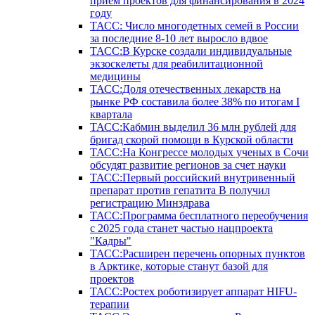
прием проектов для финансирования в 2024
году
ТАСС: Число многодетных семей в России
за последние 8-10 лет выросло вдвое
ТАСС:В Курске создали индивидуальные
экзоскелеты для реабилитационной
медицины
ТАСС:Доля отечественных лекарств на
рынке РФ составила более 38% по итогам I
квартала
ТАСС:Кабмин выделил 36 млн рублей для
бригад скорой помощи в Курской области
ТАСС:На Конгрессе молодых ученых в Сочи
обсудят развитие регионов за счет науки
ТАСС:Первый российский внутривенный
препарат против гепатита В получил
регистрацию Минздрава
ТАСС:Программа бесплатного переобучения
с 2025 года станет частью нацпроекта
"Кадры"
ТАСС:Расширен перечень опорных пунктов
в Арктике, которые станут базой для
проектов
ТАСС:Ростех роботизирует аппарат HIFU-
терапии