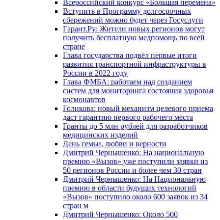
Всероссийский конкурс «Большая перемена»
Вступить в Программу долгосрочных
сбережений можно будет через Госуслуги
Гарант.Ру: Жители новых регионов могут
получить бесплатную медпомощь по всей
стране
Глава государства подвёл первые итоги
развития транспортной инфраструктуры в
России в 2022 году
Глава ФМБА: работаем над созданием
систем для мониторинга состояния здоровья
космонавтов
Голикова: новый механизм целевого приема
даст гарантию первого рабочего места
Гранты до 5 млн рублей для разработчиков
медицинских изделий
День семьи, любви и верности
Дмитрий Чернышенко: На национальную
премию «Вызов» уже поступили заявки из
50 регионов России и более чем 30 стран
Дмитрий Чернышенко: На Национальную
премию в области будущих технологий
«Вызов» поступило около 600 заявок из 34
стран м
Дмитрий Чернышенко: Около 500