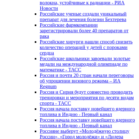
волокна, устойчивые к радиации - РИА
Новости
Российские ученые создали уникальный
препарат для лечения болезни Бехтерева
Российские фармкомпании
зарегистрировали более 40 препаратов от
рака
Российские хирурги нашли способ снизить
количество операций у детей с пороками
сердца
Российские школьники завоевали золотые
медали на международной олимпиаде по
математике - ТАСС
Россия и почти 20 стран начали переговоры
об упрощении визового режима – ИА
Regnum
Россия и Сирия будут совместно проводить
тренировки и мероприятия по десяти видам
спорта - ТАСС
Россия начала поставку новейшего ядерного
топлива в Индию - Первый канал
Россия начала поставку новейшего ядерного
топлива в Индию - Первый канал
Россияне выберут «Молодёжную столицу
России», «Город молодёжи» и «Лидера