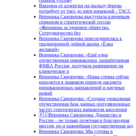
сериала «Атом»
Вакцина от аллергии на пыльцу березы
потребует от трех до пяти инъекций - ТАСС
Вероника Скворцова выступила ключевым
спикером в стратегической сессии
«Женщины за здоровое общество.
Сотрудничество без
Вероника Скворцова присоединилась к
традиционной доброй акции «Ёлка
желаний»
Вероника Скворцова: «Ещё одна
отечественная онковакцина, разработанная
ФМБА России, получила разрешение на
клиническое п
Вероника Скворцова: «Наша страна сейчас
находится в знаковом периоде расцвета
инновационных направлений и научных
разраб
Вероника Скворцова: «Создана уникальная
отечественная база данных популяционных
частот генетических вариантов населения
🇷🇺Вероника Скворцова: Донорство в
России – не только почетная и благородная
миссия, но и важнейшая государственная зад
Вероника Скворцова: Мы готовы к