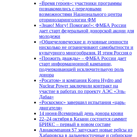
«Время героев»: участники программы
познакомились с передовыми
возможностями Национального центра
оториноларингологии ФМ
«Знаю! Могу! Помогаю!»: ФМБА России
дает старт федеральной донорской акции для
молодежи
«Общечеловеческие и духовные ценности
нисколько не ограничивают самобытности и
культурного многообразия. И этим Россия о
«Прожить дважды» – ФМБА России дает
старт информационной кампании,
подчеркивающей исключительную роль
донора
«Росатом» и компания Korea Hydro and
Nuclear Power заключили контракт на
участие в работах по проекту АЭС «Эль-
Дабаа»
«Роскосмос» завершил испытания «царь-
двигателя»
14 июня-Всемирный день донора крови
22–24 октября в Казани состоится саммит
БРИКС – первый в новом составе
Авиакомпания S7 запускает новые рейсы из
Хабаровска в дальневосточные и сибирские