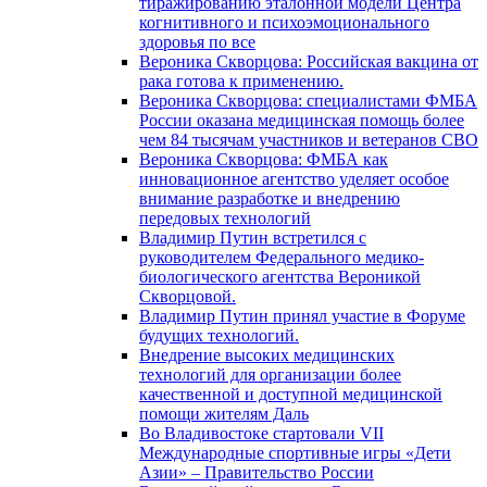
тиражированию эталонной модели Центра
когнитивного и психоэмоционального
здоровья по все
Вероника Скворцова: Российская вакцина от
рака готова к применению.
Вероника Скворцова: специалистами ФМБА
России оказана медицинская помощь более
чем 84 тысячам участников и ветеранов СВО
Вероника Скворцова: ФМБА как
инновационное агентство уделяет особое
внимание разработке и внедрению
передовых технологий
Владимир Путин встретился с
руководителем Федерального медико-
биологического агентства Вероникой
Скворцовой.
Владимир Путин принял участие в Форуме
будущих технологий.
Внедрение высоких медицинских
технологий для организации более
качественной и доступной медицинской
помощи жителям Даль
Во Владивостоке стартовали VII
Международные спортивные игры «Дети
Азии» – Правительство России