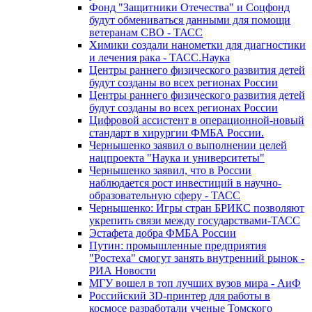
Фонд "Защитники Отечества" и Соцфонд
будут обмениваться данными для помощи
ветеранам СВО - ТАСС
Химики создали нанометки для диагностики
и лечения рака - ТАСС.Наука
Центры раннего физического развития детей
будут созданы во всех регионах России
Центры раннего физического развития детей
будут созданы во всех регионах России
Цифровой ассистент в операционной-новый
стандарт в хирургии ФМБА России.
Чернышенко заявил о выполнении целей
нацпроекта "Наука и университеты"
Чернышенко заявил, что в России
наблюдается рост инвестиций в научно-
образовательную сферу - ТАСС
Чернышенко: Игры стран БРИКС позволяют
укрепить связи между государствами-ТАСС
Эстафета добра ФМБА России
Путин: промышленные предприятия
"Ростеха" смогут занять внутренний рынок -
РИА Новости
МГУ вошел в топ лучших вузов мира - АиФ
Российский 3D-принтер для работы в
космосе разработали ученые Томского