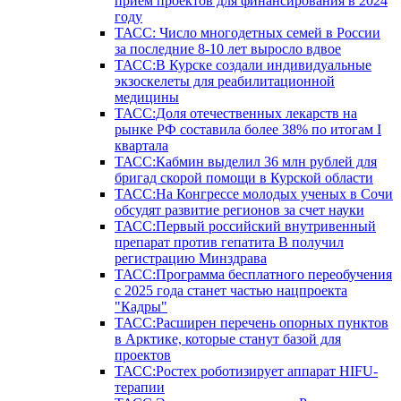
прием проектов для финансирования в 2024
году
ТАСС: Число многодетных семей в России
за последние 8-10 лет выросло вдвое
ТАСС:В Курске создали индивидуальные
экзоскелеты для реабилитационной
медицины
ТАСС:Доля отечественных лекарств на
рынке РФ составила более 38% по итогам I
квартала
ТАСС:Кабмин выделил 36 млн рублей для
бригад скорой помощи в Курской области
ТАСС:На Конгрессе молодых ученых в Сочи
обсудят развитие регионов за счет науки
ТАСС:Первый российский внутривенный
препарат против гепатита В получил
регистрацию Минздрава
ТАСС:Программа бесплатного переобучения
с 2025 года станет частью нацпроекта
"Кадры"
ТАСС:Расширен перечень опорных пунктов
в Арктике, которые станут базой для
проектов
ТАСС:Ростех роботизирует аппарат HIFU-
терапии