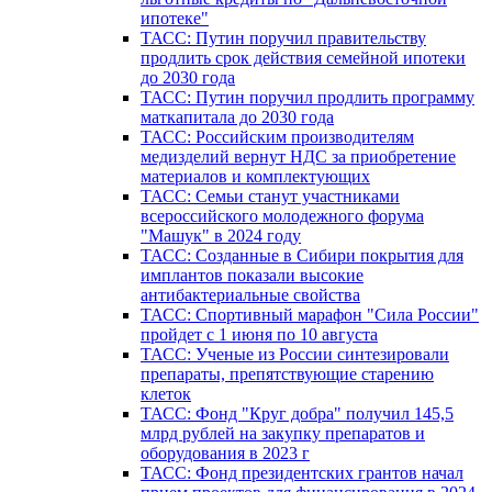
ипотеке"
ТАСС: Путин поручил правительству
продлить срок действия семейной ипотеки
до 2030 года
ТАСС: Путин поручил продлить программу
маткапитала до 2030 года
ТАСС: Российским производителям
медизделий вернут НДС за приобретение
материалов и комплектующих
ТАСС: Семьи станут участниками
всероссийского молодежного форума
"Машук" в 2024 году
ТАСС: Созданные в Сибири покрытия для
имплантов показали высокие
антибактериальные свойства
ТАСС: Спортивный марафон "Сила России"
пройдет с 1 июня по 10 августа
ТАСС: Ученые из России синтезировали
препараты, препятствующие старению
клеток
ТАСС: Фонд "Круг добра" получил 145,5
млрд рублей на закупку препаратов и
оборудования в 2023 г
ТАСС: Фонд президентских грантов начал