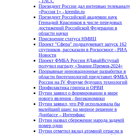
- ТАСС
Президент России дал интервью телеканалу
«Россия 1» - kremlin.ru
Президент Российской академии наук
Геннадий Красников в числе передовых
достижений Российской Федерации в
области науки
Присвоение статуса НМИЦ
Проект "Сфера" подразумевает запуск 162
спутников, рассказали в Роскосмосе - РИА
Новости
Проект ФМБА России #ДавайВступай
получил награду «Знание.Премия-2024»
Прорывные инновационные разработки в
области биотехнологий представит ФМБА
России на IV Форуме будущих технологий
Профилактика гриппа и ОРВИ
Путин заявил о формировании в мире
нового явления - биоэкономики
Путин заявил, что РФ использовала бы
малейший шанс на мирное решение в
Донбассе – Интерфакс
Путин назвал сбережение народа задачей
номер один
Путин отметил вклад атомной отрасли в