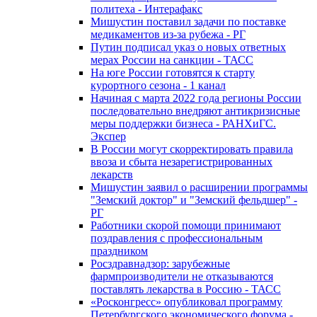
политеха - Интерафакс
Мишустин поставил задачи по поставке
медикаментов из-за рубежа - РГ
Путин подписал указ о новых ответных
мерах России на санкции - ТАСС
На юге России готовятся к старту
курортного сезона - 1 канал
Начиная с марта 2022 года регионы России
последовательно внедряют антикризисные
меры поддержки бизнеса - РАНХиГС.
Экспер
В России могут скорректировать правила
ввоза и сбыта незарегистрированных
лекарств
Мишустин заявил о расширении программы
"Земский доктор" и "Земский фельдшер" -
РГ
Работники скорой помощи принимают
поздравления с профессиональным
праздником
Росздравнадзор: зарубежные
фармпроизводители не отказываются
поставлять лекарства в Россию - ТАСС
«Росконгресс» опубликовал программу
Петербургского экономического форума -