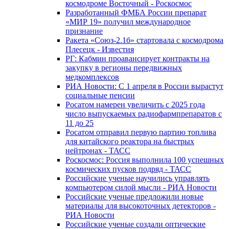
космодроме Восточный - Роскосмос
Разработанный ФМБА России препарат
«МИР 19» получил международное
признание
Ракета «Союз-2.1б» стартовала с космодрома
Плесецк - Известия
РГ: Кабмин проавансирует контракты на
закупку в регионы передвижных
медкомплексов
РИА Новости: С 1 апреля в России вырастут
социальные пенсии
Росатом намерен увеличить с 2025 года
число выпускаемых радиофармпрепаратов с
11 до 25
Росатом отправил первую партию топлива
для китайского реактора на быстрых
нейтронах - ТАСС
Роскосмос: Россия выполнила 100 успешных
космических пусков подряд - ТАСС
Российские ученые научились управлять
компьютером силой мысли - РИА Новости
Российские ученые предложили новые
материалы для высокоточных детекторов -
РИА Новости
Российские ученые создали оптические