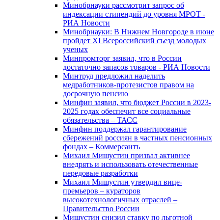
Минобрнауки рассмотрит запрос об
индексации стипендий до уровня МРОТ -
РИА Новости
Минобрнауки: В Нижнем Новгороде в июне
пройдет XI Всероссийский съезд молодых
ученых
Минпромторг заявил, что в России
достаточно запасов товаров - РИА Новости
Минтруд предложил наделить
медработников-протезистов правом на
досрочную пенсию
Минфин заявил, что бюджет России в 2023-
2025 годах обеспечит все социальные
обязательства – ТАСС
Минфин поддержал гарантирование
сбережений россиян в частных пенсионных
фондах – Коммерсантъ
Михаил Мишустин призвал активнее
внедрять и использовать отечественные
передовые разработки
Михаил Мишустин утвердил вице-
премьеров – кураторов
высокотехнологичных отраслей –
Правительство России
Мишустин снизил ставку по льготной