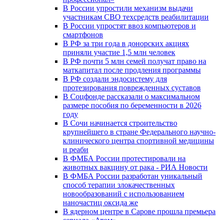
В России упростили механизм выдачи
участникам СВО техсредств реабилитации
В России упростят ввоз компьютеров и
смартфонов
В РФ за три года в донорских акциях
приняли участие 1,5 млн человек
В РФ почти 5 млн семей получат право на
маткапитал после продления программы
В РФ создали эндосистему для
протезирования поврежденных суставов
В Соцфонде рассказали о максимальном
размере пособия по беременности в 2026
году
В Сочи начинается строительство
крупнейшего в стране Федерального научно-
клинического центра спортивной медицины
и реаби
В ФМБА России протестировали на
животных вакцину от рака - РИА Новости
В ФМБА России разработан уникальный
способ терапии злокачественных
новообразований с использованием
наночастиц оксида же
В ядерном центре в Сарове прошла премьера