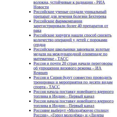
волокна, устойчивые к радиации - РИА
Новости
Российские ученые создали уникальный
препарат для лечения болезни Бехтерева
Российские фармкомпании
зарегистрировали более 40 препаратов от
рака
Российские хирурги нашли способ снизить
количество операций у детей с пороками
сердца
Российские школьники завоевали золотые
медали на международной олимпиаде по
математике - ТАСС
Россия и почти 20 стран начали переговоры
об упрощении визового режима – ИА
Regnum
Россия и Сирия будут совместно проводить
тренировки и мероприятия по десяти видам
спорта - ТАСС
Россия начала поставку новейшего ядерного
топлива в Индию - Первый канал
Россия начала поставку новейшего ядерного
топлива в Индию - Первый канал
Россияне выберут «Молодёжную столицу
России», «Город молодёжи» и «Лидера