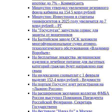
ипотеке до 7% – Коммерсантъ
Мишустин утвердил увеличение резервного
фонда кабмина на 154,5 млрд рублей
Мишустин: Инвестиции в стартапы
университетов к 2025 году увеличатся до 7
млрд рублей – РГ
На "Госуслугах" запустили сервис для
защиты от мошенников
На Балтийском заводе ОСК заложили
многофункциональное судно атомно-
технологического обслуживания «Владимир
Воробьев»
На бесплатные лекарства, медицинские
изделия и лечебное питание для льготных
категорий граждан будет направлено еще
свыш
На индексацию соцвыплат с 1 февраля
выделят 152,4 млрд рублей - Ведомости
На портале Госуслуг идет регистрация на
«Лыжню России»
На расширенном заседании коллегии ФМБА
России выступил Помощник Президента
Российской Федерации, Секретарь
Государственн
На фестивале "Наука 0+" в Москве