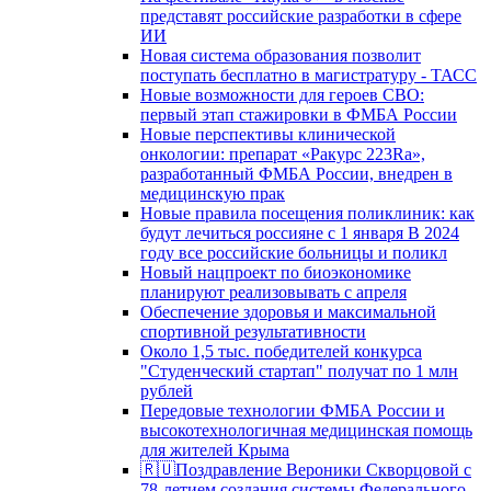
представят российские разработки в сфере
ИИ
Новая система образования позволит
поступать бесплатно в магистратуру - ТАСС
Новые возможности для героев СВО:
первый этап стажировки в ФМБА России
Новые перспективы клинической
онкологии: препарат «Ракурс 223Ra»,
разработанный ФМБА России, внедрен в
медицинскую прак
Новые правила посещения поликлиник: как
будут лечиться россияне с 1 января В 2024
году все российские больницы и поликл
Новый нацпроект по биоэкономике
планируют реализовывать с апреля
Обеспечение здоровья и максимальной
спортивной результативности
Около 1,5 тыс. победителей конкурса
"Студенческий стартап" получат по 1 млн
рублей
Передовые технологии ФМБА России и
высокотехнологичная медицинская помощь
для жителей Крыма
🇷🇺Поздравление Вероники Скворцовой с
78-летием создания системы Федерального