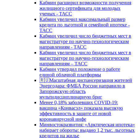
Кабмин расширил возможности получения
жилищного сертификата для молодых
ученых - ТАСС
Кабмин увеличил максимальный размер
кредита по льготной и семейной ипотеке -
ТАСС
Кабмин увеличил число бюджетных мест в
магистратуре по научно-технологическим
направлениям - ТАСС
Кабмин увеличил число бюджетных мест в
магистратуре по научно-технологическим
направлениям – ТАСС
Кабмин утвердил положение о работе
единой облачной платформы
🇷🇺Масштабная диспансеризация жителей
Энергодара: ФМБА России направило в
Запорожскую область
мультидисциплинарную бриг
Менее 0,18% заболевших COVID-19:
вакцина «Конвасэл» показала высокую
эффективность в защите от новой
коронавирусной инфе
Минвостокразвития: «Арктическая ипотека»
набирает обороты: выдано 1,2 тыс. льготных
кредитов на жилье