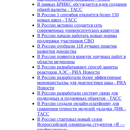
В рамках БРИКС обсуждается идея создания
общей валюты - ТАСС
В России 1 сентября откроется более 150
новых школ - ТАСС
В России активно создается сеть
современных университетских кампусов
В России начали работать новые нормы
поддержки участников СВО
В России отобрали 118 лучших практик
развития донорства
В России появится конкурс научных работ в
области медицины
В России разрабатывают способ защиты
реакторов АЭС - РИА Новости
В России разработали более эффективные
монокристаллы для диагностики рака - РИА
Новости
В России разработали систему связи для
подводных и подземных объектов - ТАСС
В России создали онлайн-платформу для
сравнения точности моделей укладки ДНК -
ТАСС
В России стартовал новый сезон
Всероссийской олимпиады студентов «Я —
профессионал»