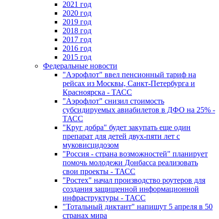
2021 год
2020 год
2019 год
2018 год
2017 год
2016 год
2015 год
Федеральные новости
"Аэрофлот" ввел пенсионный тариф на
рейсах из Москвы, Санкт-Петербурга и
Красноярска - ТАСС
"Аэрофлот" снизил стоимость
субсидируемых авиабилетов в ДФО на 25% -
ТАСС
"Круг добра" будет закупать еще один
препарат для детей двух-пяти лет с
муковисцидозом
"Россия - страна возможностей" планирует
помочь молодежи Донбасса реализовать
свои проекты - ТАСС
"Ростех" начал производство роутеров для
создания защищенной информационной
инфраструктуры - ТАСС
"Тотальный диктант" напишут 5 апреля в 50
странах мира