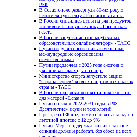
РБК
В Севастополе развернули 80-метровую
Георгиевскую ленту - Российская газета
В России снизились цены на ряд продуктов,
топливо и бытовую технику - Российская
газета
В России запустят аналог зарубежных
образовательных онлайн-платформ - ТАСС
Путин поручил восполнить отмененные
международные соревнования
отечественными
Путин предложил с 2025 года ежегодно
увеличивать расходы на спорт
Министерство спорта запустило акцию
"Страна героев" во всех спортивных школах
страны - ТАСС
В России предложили ввести новые льготы
для матерей - Lenta.ru
Путин объявил 2022-2031 годы в РФ
Десятилетием науки и технологий
Президент РФ предложил снизить ставку по
льготной ипотеке с 12 до 9%
Путин: Меры поддержки россиян на фоне
санкций должны работать без сбоев на всех
уровнях