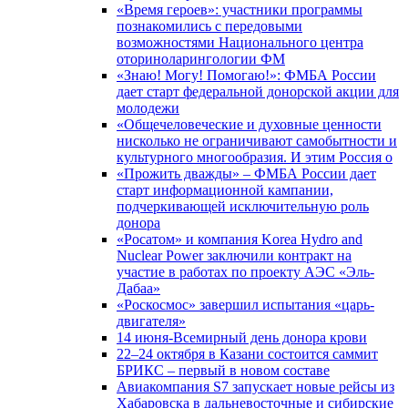
«Время героев»: участники программы
познакомились с передовыми
возможностями Национального центра
оториноларингологии ФМ
«Знаю! Могу! Помогаю!»: ФМБА России
дает старт федеральной донорской акции для
молодежи
«Общечеловеческие и духовные ценности
нисколько не ограничивают самобытности и
культурного многообразия. И этим Россия о
«Прожить дважды» – ФМБА России дает
старт информационной кампании,
подчеркивающей исключительную роль
донора
«Росатом» и компания Korea Hydro and
Nuclear Power заключили контракт на
участие в работах по проекту АЭС «Эль-
Дабаа»
«Роскосмос» завершил испытания «царь-
двигателя»
14 июня-Всемирный день донора крови
22–24 октября в Казани состоится саммит
БРИКС – первый в новом составе
Авиакомпания S7 запускает новые рейсы из
Хабаровска в дальневосточные и сибирские