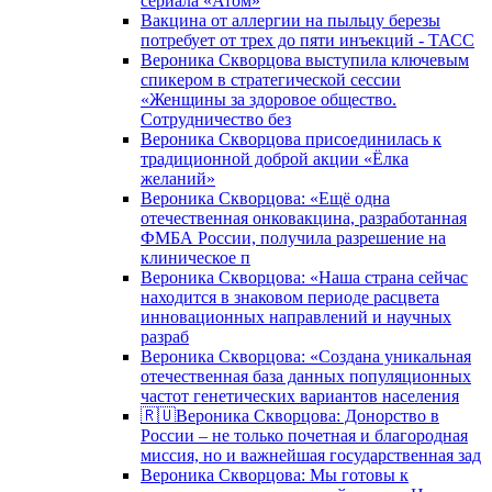
сериала «Атом»
Вакцина от аллергии на пыльцу березы
потребует от трех до пяти инъекций - ТАСС
Вероника Скворцова выступила ключевым
спикером в стратегической сессии
«Женщины за здоровое общество.
Сотрудничество без
Вероника Скворцова присоединилась к
традиционной доброй акции «Ёлка
желаний»
Вероника Скворцова: «Ещё одна
отечественная онковакцина, разработанная
ФМБА России, получила разрешение на
клиническое п
Вероника Скворцова: «Наша страна сейчас
находится в знаковом периоде расцвета
инновационных направлений и научных
разраб
Вероника Скворцова: «Создана уникальная
отечественная база данных популяционных
частот генетических вариантов населения
🇷🇺Вероника Скворцова: Донорство в
России – не только почетная и благородная
миссия, но и важнейшая государственная зад
Вероника Скворцова: Мы готовы к