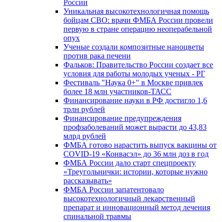
России
Уникальная высокотехнологичная помощь
бойцам СВО: врачи ФМБА России провели
первую в стране операцию неоперабельной
опух
Ученые создали композитные наноцветы
против рака печени
Фальков: Правительство России создает все
условия для работы молодых ученых - РГ
Фестиваль "Наука 0+" в Москве привлек
более 18 млн участников-ТАСС
Финансирование науки в РФ достигло 1,6
трлн рублей
Финансирование предупреждения
профзаболеваний может вырасти до 43,83
млрд рублей
ФМБА готово нарастить выпуск вакцины от
COVID-19 «Конвасэл» до 36 млн доз в год
ФМБА России дало старт спецпроекту
«Треугольнички: истории, которые нужно
рассказывать»
ФМБА России запатентовало
высокотехнологичный лекарственный
препарат и инновационный метод лечения
спинальной травмы