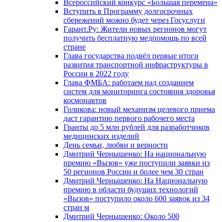
Всероссийский конкурс «Большая перемена»
Вступить в Программу долгосрочных
сбережений можно будет через Госуслуги
Гарант.Ру: Жители новых регионов могут
получить бесплатную медпомощь по всей
стране
Глава государства подвёл первые итоги
развития транспортной инфраструктуры в
России в 2022 году
Глава ФМБА: работаем над созданием
систем для мониторинга состояния здоровья
космонавтов
Голикова: новый механизм целевого приема
даст гарантию первого рабочего места
Гранты до 5 млн рублей для разработчиков
медицинских изделий
День семьи, любви и верности
Дмитрий Чернышенко: На национальную
премию «Вызов» уже поступили заявки из
50 регионов России и более чем 30 стран
Дмитрий Чернышенко: На Национальную
премию в области будущих технологий
«Вызов» поступило около 600 заявок из 34
стран м
Дмитрий Чернышенко: Около 500