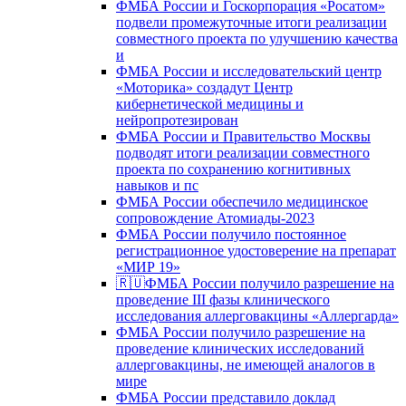
ФМБА России и Госкорпорация «Росатом»
подвели промежуточные итоги реализации
совместного проекта по улучшению качества
и
ФМБА России и исследовательский центр
«Моторика» создадут Центр
кибернетической медицины и
нейропротезирован
ФМБА России и Правительство Москвы
подводят итоги реализации совместного
проекта по сохранению когнитивных
навыков и пс
ФМБА России обеспечило медицинское
сопровождение Атомиады-2023
ФМБА России получило постоянное
регистрационное удостоверение на препарат
«МИР 19»
🇷🇺ФМБА России получило разрешение на
проведение III фазы клинического
исследования аллерговакцины «Аллергарда»
ФМБА России получило разрешение на
проведение клинических исследований
аллерговакцины, не имеющей аналогов в
мире
ФМБА России представило доклад