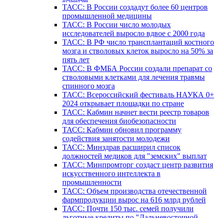
ТАСС: В России создадут более 60 центров
промышленной медицины
ТАСС: В России число молодых
исследователей выросло вдвое с 2000 года
ТАСС: В РФ число трансплантаций костного
мозга и стволовых клеток выросло на 50% за
пять лет
ТАСС: В ФМБА России создали препарат со
стволовыми клетками для лечения травмы
спинного мозга
ТАСС: Всероссийский фестиваль НАУКА 0+
2024 открывает площадки по стране
ТАСС: Кабмин начнет вести реестр товаров
для обеспечения биобезопасности
ТАСС: Кабмин обновил программу
содействия занятости молодежи
ТАСС: Минздрав расширил список
должностей медиков для "земских" выплат
ТАСС: Минпромторг создаст центр развития
искусственного интеллекта в
промышленности
ТАСС: Объем производства отечественной
фармпродукции вырос на 616 млрд рублей
ТАСС: Почти 150 тыс. семей получили
льготные кредиты по "Дальневосточной