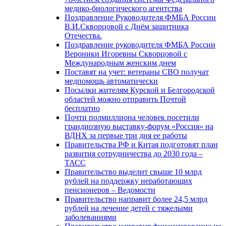
медико-биологического агентства
Поздравление Руководителя ФМБА России
В.И.Скворцовой с Днём защитника
Отечества.
Поздравление руководителя ФМБА России
Вероники Игоревны Скворцовой с
Международным женским днем
Поставят на учет: ветераны СВО получат
медпомощь автоматически
Посылки жителям Курской и Белгородской
областей можно отправить Почтой
бесплатно
Почти полмиллиона человек посетили
грандиозную выставку-форум «Россия» на
ВДНХ за первые три дня ее работы
Правительства РФ и Китая подготовят план
развития сотрудничества до 2030 года –
ТАСС
Правительство выделит свыше 10 млрд
рублей на поддержку неработающих
пенсионеров – Ведомости
Правительство направит более 24,5 млрд
рублей на лечение детей с тяжелыми
заболеваниями