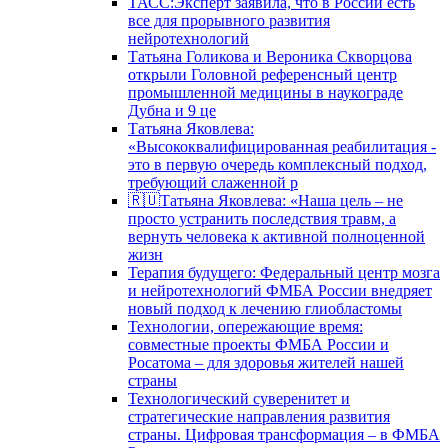
ТАСС:Эксперт заявила, что в России есть
все для прорывного развития
нейротехнологий
Татьяна Голикова и Вероника Скворцова
открыли Головной референсный центр
промышленной медицины в наукограде
Дубна и 9 це
Татьяна Яковлева:
«Высококвалифицированная реабилитация -
это в первую очередь комплексный подход,
требующий слаженной р
🇷🇺Татьяна Яковлева: «Наша цель – не
просто устранить последствия травм, а
вернуть человека к активной полноценной
жизн
Терапия будущего: Федеральный центр мозга
и нейротехнологий ФМБА России внедряет
новый подход к лечению глиобластомы
Технологии, опережающие время:
совместные проекты ФМБА России и
Росатома – для здоровья жителей нашей
страны
Технологический суверенитет и
стратегические направления развития
страны. Цифровая трансформация – в ФМБА