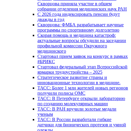
Скворцова приняла участие в общем
собрании отделения медицинских наук РАН
С 2026 года индексировать пенсии будут
дважды в год
Скворцова: ФМБА разрабатывает научные
программы по спортивному долголетию
Скорая помощь и медицина катастроф:
актуальные вопросы обсудили на заседании
профильной комиссии Окружного
медицинского
Стартовал прием заявок на конкурс в рамках
#БРИКС
Стартовал федеральный этап Всероссийской
ярмарки трудоустройства – 2025
Стратегическое развитие страны и
инновационные технологии в медицине.
ТАСС: Более 1 млн жителей новых регионов
получили полисы ОМС
ТАСС: В Петербурге открыли лабораторию
по созданию молекулярных машин
ТАСС: В РАН вручили золотые медали
ученым
ТАСС: В России разработали гибкие
датчики для бионических протезов и умной
одежды