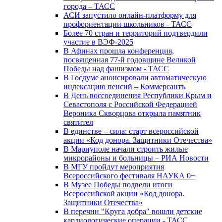
города – ТАСС
АСИ запустило онлайн-платформу для
профориентации школьников - ТАСС
Более 70 стран и территорий подтвердили
участие в ВЭФ-2025
В Афинах прошла конференция,
посвященная 77-й годовщине Великой
Победы над фашизмом - ТАСС
В Госдуме анонсировали автоматическую
индексацию пенсий – Коммерсантъ
В День воссоединения Республики Крым и
Севастополя с Российской Федерацией
Вероника Скворцова открыла памятник
святител
В единстве – сила: старт всероссийской
акции «Код донора. Защитники Отечества»
В Мариуполе начали строить жилые
микрорайоны и больницы – РИА Новости
В МГУ пройдут мероприятия
Всероссийского фестиваля НАУКА 0+
В Музее Победы подвели итоги
Всероссийской акции «Код донора.
Защитники Отечества»
В перечни "Круга добра" вошли детские
кардиологические операции - ТАСС