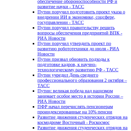
обеспечение обороноспособности РФ и
развитие науки - ТАСС
Путин поручил подготовить проект указа о
внедрении ИИ в экономике, соцсфере,
госуправлении - ТАСС
Путин поручил правительству решить
вопросы обеспечения предприятий ВПК -
РИА Новости
Путин поручил утвердить проект по
развитию робототехники до июля - РИА
Новости
Путин призвал обновить подходы к
подготовке кадров, к научно-
технологическому развитию РФ - ТАСС
Путин учредил День среднего
профессионального образования 2 октября –
ТАСС
Путин: великая победа над нацизмом
занимает особое место в истории России –
РИА Новости
ПФР начал перечислять пенсионерам
проиндексированные на 10% пенсии
Развитие движения студенческих отрядов на
космодроме Восточный - Роскосмос
Развитие движения студенческих отрядов на