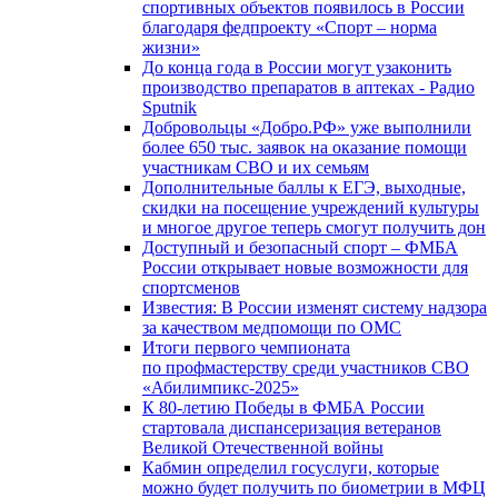
спортивных объектов появилось в России
благодаря федпроекту «Спорт – норма
жизни»
До конца года в России могут узаконить
производство препаратов в аптеках - Радио
Sputnik
Добровольцы «Добро.РФ» уже выполнили
более 650 тыс. заявок на оказание помощи
участникам СВО и их семьям
Дополнительные баллы к ЕГЭ, выходные,
скидки на посещение учреждений культуры
и многое другое теперь смогут получить дон
Доступный и безопасный спорт – ФМБА
России открывает новые возможности для
спортсменов
Известия: В России изменят систему надзора
за качеством медпомощи по ОМС
Итоги первого чемпионата
по профмастерству среди участников СВО
«Абилимпикс-2025»
К 80-летию Победы в ФМБА России
стартовала диспансеризация ветеранов
Великой Отечественной войны
Кабмин определил госуслуги, которые
можно будет получить по биометрии в МФЦ