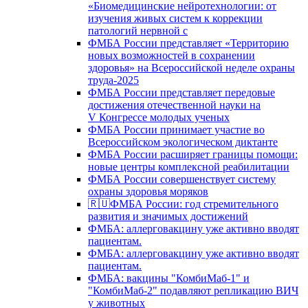
«Биомедицинские нейротехнологии: от
изучения живых систем к коррекции
патологий нервной с
ФМБА России представляет «Территорию
новых возможностей в сохранении
здоровья» на Всероссийской неделе охраны
труда-2025
ФМБА России представляет передовые
достижения отечественной науки на
V Конгрессе молодых ученых
ФМБА России принимает участие во
Всероссийском экологическом диктанте
ФМБА России расширяет границы помощи:
новые центры комплексной реабилитации
ФМБА России совершенствует систему
охраны здоровья моряков
🇷🇺ФМБА России: год стремительного
развития и значимых достижений
ФМБА: аллерговакцину уже активно вводят
пациентам.
ФМБА: аллерговакцину уже активно вводят
пациентам.
ФМБА: вакцины "КомбиМаб-1" и
"КомбиМаб-2" подавляют репликацию ВИЧ
у животных