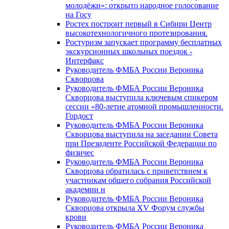
молодёжи»: открыто народное голосование
на Госу
Ростех построит первый в Сибири Центр
высокотехнологичного протезирования.
Ростуризм запускает программу бесплатных
экскурсионных школьных поездок -
Интерфакс
Руководитель ФМБА России Вероника
Скворцова
Руководитель ФМБА России Вероника
Скворцова выступила ключевым спикером
сессии «80-летие атомной промышленности.
Гордост
Руководитель ФМБА России Вероника
Скворцова выступила на заседании Совета
при Президенте Российской Федерации по
физичес
Руководитель ФМБА России Вероника
Скворцова обратилась с приветствием к
участникам общего собрания Российской
академии н
Руководитель ФМБА России Вероника
Скворцова открыла XV Форум службы
крови
Руководитель ФМБА России Вероника