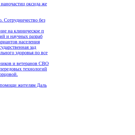
 наночастиц оксида же
. Сотрудничество без
ние на клиническое п
ий и научных разраб
ариантов населения
сударственная зад
ьного здоровья по все
ников и ветеранов СВО
 передовых технологий
орцовой.
 помощи жителям Даль