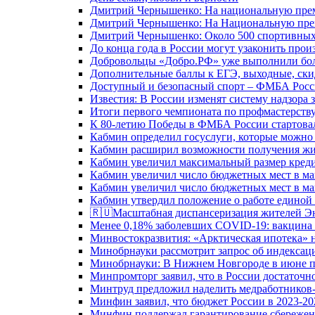
Дмитрий Чернышенко: На национальную преми
Дмитрий Чернышенко: На Национальную преми
Дмитрий Чернышенко: Около 500 спортивных 
До конца года в России могут узаконить произ
Добровольцы «Добро.РФ» уже выполнили боле
Дополнительные баллы к ЕГЭ, выходные, скид
Доступный и безопасный спорт – ФМБА Росс
Известия: В России изменят систему надзора
Итоги первого чемпионата по профмастерств
К 80-летию Победы в ФМБА России стартовал
Кабмин определил госуслуги, которые можно
Кабмин расширил возможности получения жи
Кабмин увеличил максимальный размер креди
Кабмин увеличил число бюджетных мест в ма
Кабмин увеличил число бюджетных мест в ма
Кабмин утвердил положение о работе единой
🇷🇺Масштабная диспансеризация жителей Э
Менее 0,18% заболевших COVID-19: вакцина 
Минвостокразвития: «Арктическая ипотека» н
Минобрнауки рассмотрит запрос об индекса
Минобрнауки: В Нижнем Новгороде в июне п
Минпромторг заявил, что в России достаточн
Минтруд предложил наделить медработников-
Минфин заявил, что бюджет России в 2023-20
Минфин поддержал гарантирование сбережен