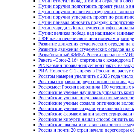
Путин отметил вклад атомной отрасли в обес
Путин поручил подготовить проект указа о в
Путин поручил правительству решить вопро
Путин поручил утвердить проект по развити
Путин призвал обновить подходы к подготовк
Путин учредил День среднего профессиональ
Путин: великая победа над нацизмом занимае
ПФР начал перечислять пенсионерам проинд
Развитие движения студенческих отрядов на 
Развитие движения студенческих отрядов на 
Разработанный ФМБА России препарат «МИР
Ракета «Союз-2.1б» стартовала с космодрома 
РГ: Кабмин проавансирует контракты на зак
РИА Новости: С 1 апреля в России вырастут 
Росатом намерен увеличить с 2025 года числ
Росатом отправил первую партию топлива для
Роскосмос: Россия выполнила 100 успешных 
Российские ученые научились управлять ком
Российские ученые предложили новые матери
Российские ученые создали оптические волок
Российские ученые создали уникальный препа
Российские фармкомпании зарегистрировали б
Российские хирурги нашли способ снизить ко
Российские школьники завоевали золотые ме
Россия и почти 20 стран начали переговоры