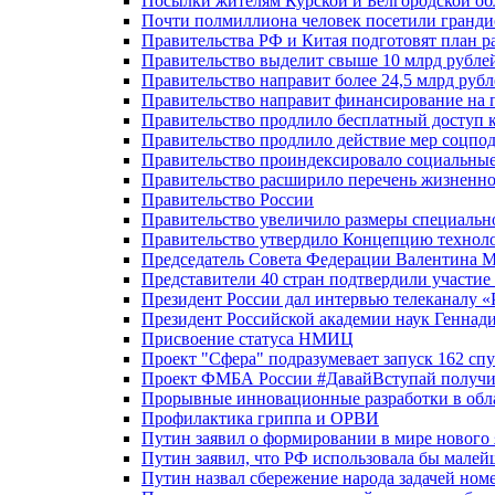
Посылки жителям Курской и Белгородской об
Почти полмиллиона человек посетили гранди
Правительства РФ и Китая подготовят план р
Правительство выделит свыше 10 млрд рубле
Правительство направит более 24,5 млрд руб
Правительство направит финансирование на 
Правительство продлило бесплатный доступ 
Правительство продлило действие мер соцп
Правительство проиндексировало социальные
Правительство расширило перечень жизненно
Правительство России
Правительство увеличило размеры специальн
Правительство утвердило Концепцию технолог
Председатель Совета Федерации Валентина 
Представители 40 стран подтвердили участи
Президент России дал интервью телеканалу «Ро
Президент Российской академии наук Геннад
Присвоение статуса НМИЦ
Проект "Сфера" подразумевает запуск 162 спу
Проект ФМБА России #ДавайВступай получил
Прорывные инновационные разработки в обл
Профилактика гриппа и ОРВИ
Путин заявил о формировании в мире нового 
Путин заявил, что РФ использовала бы малей
Путин назвал сбережение народа задачей ном