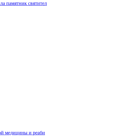
ла памятник святител
ой медицины и реаби