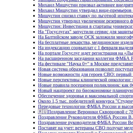
Михаил Мишустин призвал активнее внедрять
Михаил Мишустин утвердил вице-премьеров –
Мишустин снизил ставку по льготной ипотек
Мишустин утвердил увеличение резервного ф
Мишустин: Инвестиции в стартапы университе
На "Госуслугах" запустили сервис для защит
На Балтийском заводе ОСК заложили многоф
На бесплатные лекарства, медицинские издел
На индексацию соцвыплат с 1 февраля выделя
На портале Госуслуг идет регистрация на «
На расширенном заседании коллегии ФМБА Р
На фестивале "Наука 0+" в Москве представя
Новая система образования позволит поступа
Новые возможности для героев СВО: первый
Новые перспективы клинической онкологии: 
Новые правила посещения поликлиник: как буд
Новый нацпроект по биоэкономике планируют
Обеспечение здоровья и максимальной спорти
Около 1,5 тыс. победителей конкурса "Студен
Передовые технологии ФМБА России и высок
🇷🇺Поздравление Вероники Скворцовой с 78
Поздравление Руководителя ФМБА России В.
Поздравление руководителя ФМБА России В
Поставят на учет: ветераны СВО получат ме