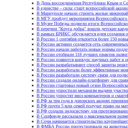
В День воссоединения Республики Крым и Се
В единстве – сила: старт всероссийской акци
В Мариуполе начали строить жилые микрора
В МГУ пройдут мероприятия Всероссийског
В Музее Победы подвели итоги Всероссийско
В перечни "Круга добра" вошли детские кар
В рамках БРИКС обсуждается идея создания 
В России 1 сентября откроется более 150 нов
В России активно создается сеть современны
В России начали работать новые нормы подд
В России отобрали 118 лучших практик разви
В России появится конкурс научных работ в 
В России разрабатывают способ защиты реак
В России разработали более эффективные мо
В России разработали систему связи для под
В России создали онлайн-платформу для сра
В России стартовал новый сезон Всероссийс
В России упростили механизм выдачи участн
В России упростят ввоз компьютеров и смарт
В РФ за три года в донорских акциях приняли
В РФ почти 5 млн семей получат право на ма
В РФ создали эндосистему для протезирован
В Соцфонде рассказали о максимальном разме
В Сочи начинается строительство крупнейшег
В ФМБА России протестировали на животных