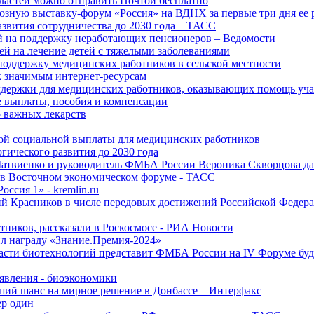
ластей можно отправить Почтой бесплатно
озную выставку-форум «Россия» на ВДНХ за первые три дня ее 
азвития сотрудничества до 2030 года – ТАСС
й на поддержку неработающих пенсионеров – Ведомости
лей на лечение детей с тяжелыми заболеваниями
поддержку медицинских работников в сельской местности
к значимым интернет-ресурсам
оддержки для медицинских работников, оказывающих помощь у
 выплаты, пособия и компенсации
 важных лекарств
ой социальной выплаты для медицинских работников
ического развития до 2030 года
Матвиенко и руководитель ФМБА России Вероника Скворцова д
е в Восточном экономическом форуме - ТАСС
ссия 1» - kremlin.ru
ий Красников в числе передовых достижений Российской Федера
тников, рассказали в Роскосмосе - РИА Новости
 награду «Знание.Премия-2024»
асти биотехнологий представит ФМБА России на IV Форуме бу
явления - биоэкономики
ший шанс на мирное решение в Донбассе – Интерфакс
ер один