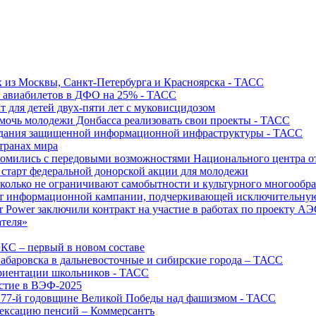
х из Москвы, Санкт-Петербурга и Красноярска - ТАСС
х авиабилетов в ДФО на 25% - ТАСС
т для детей двух-пяти лет с муковисцидозом
омочь молодежи Донбасса реализовать свои проекты - ТАСС
создания защищенной информационной инфраструктуры - ТАСС
странах мира
акомились с передовыми возможностями Национального центра
старт федеральной донорской акции для молодежи
олько не ограничивают самобытности и культурного многообраз
т информационной кампании, подчеркивающей исключительную
r Power заключили контракт на участие в работах по проекту А
ателя»
ИКС – первый в новом составе
абаровска в дальневосточные и сибирские города – ТАСС
риентации школьников - ТАСС
астие в ВЭФ-2025
 77-й годовщине Великой Победы над фашизмом - ТАСС
дексацию пенсий – Коммерсантъ