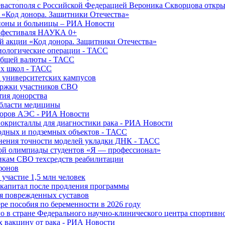
вастополя с Российской Федерацией Вероника Скворцова откры
и «Код донора. Защитники Отечества»
йоны и больницы – РИА Новости
о фестиваля НАУКА 0+
й акции «Код донора. Защитники Отечества»
диологические операции - ТАСС
общей валюты - ТАСС
ых школ - ТАСС
х университетских кампусов
ержки участников СВО
тия донорства
области медицины
торов АЭС - РИА Новости
нокристаллы для диагностики рака - РИА Новости
водных и подземных объектов - ТАСС
внения точности моделей укладки ДНК - ТАСС
кой олимпиады студентов «Я — профессионал»
икам СВО техсредств реабилитации
фонов
 участие 1,5 млн человек
ткапитал после продления программы
ия поврежденных суставов
ре пособия по беременности в 2026 году
о в стране Федерального научно-клинического центра спортивн
 вакцину от рака - РИА Новости