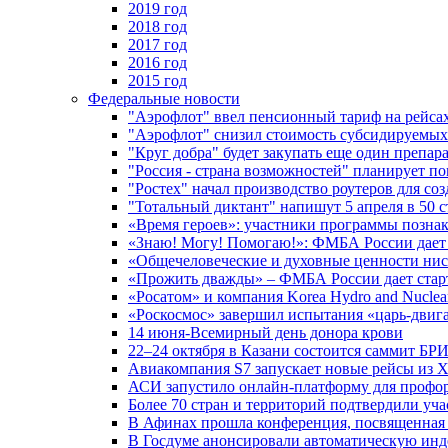
2019 год
2018 год
2017 год
2016 год
2015 год
Федеральные новости
"Аэрофлот" ввел пенсионный тариф на рейса
"Аэрофлот" снизил стоимость субсидируемы
"Круг добра" будет закупать еще один препара
"Россия - страна возможностей" планирует п
"Ростех" начал производство роутеров для 
"Тотальный диктант" напишут 5 апреля в 50 
«Время героев»: участники программы позн
«Знаю! Могу! Помогаю!»: ФМБА России дает 
«Общечеловеческие и духовные ценности ниск
«Прожить дважды» – ФМБА России дает стар
«Росатом» и компания Korea Hydro and Nuclea
«Роскосмос» завершил испытания «царь-двиг
14 июня-Всемирный день донора крови
22–24 октября в Казани состоится саммит БР
Авиакомпания S7 запускает новые рейсы из Х
АСИ запустило онлайн-платформу для профо
Более 70 стран и территорий подтвердили уч
В Афинах прошла конференция, посвященная
В Госдуме анонсировали автоматическую ин