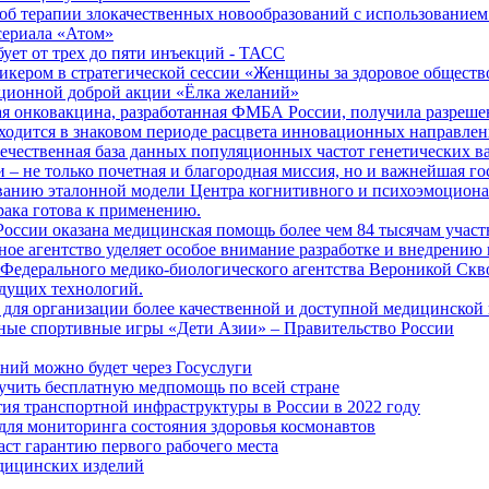
б терапии злокачественных новообразований с использованием
сериала «Атом»
бует от трех до пяти инъекций - ТАСС
кером в стратегической сессии «Женщины за здоровое общество
иционной доброй акции «Ёлка желаний»
я онковакцина, разработанная ФМБА России, получила разреше
ходится в знаковом периоде расцвета инновационных направлен
ечественная база данных популяционных частот генетических в
– не только почетная и благородная миссия, но и важнейшая го
анию эталонной модели Центра когнитивного и психоэмоционал
рака готова к применению.
ссии оказана медицинская помощь более чем 84 тысячам участ
е агентство уделяет особое внимание разработке и внедрению
 Федерального медико-биологического агентства Вероникой Скв
дущих технологий.
для организации более качественной и доступной медицинской
ные спортивные игры «Дети Азии» – Правительство России
ний можно будет через Госуслуги
учить бесплатную медпомощь по всей стране
тия транспортной инфраструктуры в России в 2022 году
для мониторинга состояния здоровья космонавтов
аст гарантию первого рабочего места
едицинских изделий