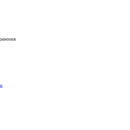
ранения
ии