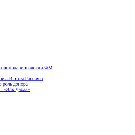
 оториноларингологии ФМ
ия. И этим Россия о
 роль донора
ЭС «Эль-Дабаа»