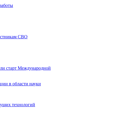
работы
частникам СВО
али старт Международной
ции в области науки
дущих технологий