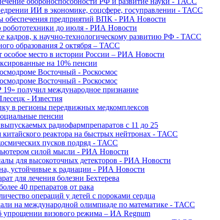
печение обороноспособности РФ и развитие науки - ТАСС
недрении ИИ в экономике, соцсфере, госуправлении - ТАСС
сы обеспечения предприятий ВПК - РИА Новости
ю робототехники до июля - РИА Новости
е кадров, к научно-технологическому развитию РФ - ТАСС
ного образования 2 октября – ТАСС
т особое место в истории России – РИА Новости
ексированные на 10% пенсии
космодроме Восточный - Роскосмос
космодроме Восточный - Роскосмос
 19» получил международное признание
Плесецк - Известия
упку в регионы передвижных медкомплексов
социальные пенсии
о выпускаемых радиофармпрепаратов с 11 до 25
 китайского реактора на быстрых нейтронах - ТАСС
космических пусков подряд - ТАСС
пьютером силой мысли - РИА Новости
алы для высокоточных детекторов - РИА Новости
на, устойчивые к радиации - РИА Новости
рат для лечения болезни Бехтерева
олее 40 препаратов от рака
личество операций у детей с пороками сердца
дали на международной олимпиаде по математике - ТАСС
 об упрощении визового режима – ИА Regnum