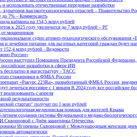
 и использовать отечественные передовые разработки
 кураторов высокотехнологичных отраслей – Правительство Ро
е до 7% – Коммерсантъ
онда кабмина на 154,5 млрд рублей
тов к 2025 году увеличатся до 7 млрд рублей – РГ
ы от мошенников
ункциональное судно атомно-технологического обслуживания «
ия и лечебное питание для льготных категорий граждан будет н
т 152,4 млрд рублей - Ведомости
Лыжню России»
оссии выступил Помощник Президента Российской Федерации, 
т российские разработки в сфере ИИ
ть бесплатно в магистратуру - ТАСС
 этап стажировки в ФМБА России
препарат «Ракурс 223Ra», разработанный ФМБА России, внедре
ут лечиться россияне с 1 января В 2024 году все российские б
 реализовывать с апреля
вной результативности
ческий стартап" получат по 1 млн рублей
отехнологичная медицинская помощь для жителей Крыма
-летием создания системы Федерального медико-биологического
И.Скворцовой с Днём защитника Отечества.
ероники Игоревны Скворцовой с Международным женским дне
дпомощь автоматически