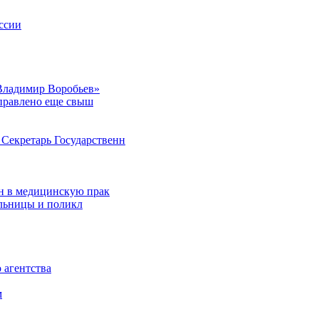
ссии
Владимир Воробьев»
аправлено еще свыш
Секретарь Государственн
н в медицинскую прак
ольницы и поликл
 агентства
м