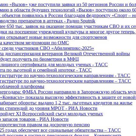
ю «Вызов» уже поступили заявки из 50 регионов России и боле
ю в области будущих технологий «Вызов» поступило около 600
объектов появилось в России благодаря федпроекту «Спорт – 
водство препаратов в аптеках - Радио Sputnik
е 650 тыс. заявок на оказание помощи участникам СВО и их с
ки на посещение учреждений культуры и многое другое теперь 
ии открывает новые возможности для спортсменов
 за качеством медпомощи по ОМС
у среди участников СВО «Абилимпикс-2025»
а диспансеризация ветеранов Великой Отечественной войны
 будет получить по биометрии в МФЦ
лищного сертификата для молодых ученых - ТАСС
та по льготной и семейной ипотеке - ТАСС
гистратуре по научно-технологическим направлениям - ТАСС
гистратуре по научно-технологическим направлениям – ТАСС
 облачной платформы
нергодара: ФМБА России направило в Запорожскую область му
«Конвасэл» показала высокую эффективность в защите от ново
абирает обороты: выдано 1,2 тыс. льготных кредитов на жилье
ции стипендий до уровня МРОТ - РИА Новости
ройдет XI Всероссийский съезд молодых ученых
о запасов товаров - РИА Новости
протезистов правом на досрочную пенсию
25 годах обеспечит все социальные обязательства – ТАСС
ий россиян в частных пенсионных фондах – Коммерсантъ