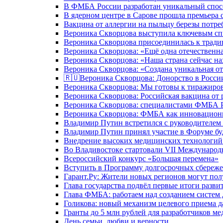
В ФМБА России разработан уникальный спосо
В ядерном центре в Сарове прошла премьера 
Вакцина от аллергии на пыльцу березы потре
Вероника Скворцова выступила ключевым спи
Вероника Скворцова присоединилась к трад
Вероника Скворцова: «Ещё одна отечественна
Вероника Скворцова: «Наша страна сейчас на
Вероника Скворцова: «Создана уникальная от
🇷🇺Вероника Скворцова: Донорство в России 
Вероника Скворцова: Мы готовы к тиражиров
Вероника Скворцова: Российская вакцина от 
Вероника Скворцова: специалистами ФМБА Ро
Вероника Скворцова: ФМБА как инновационно
Владимир Путин встретился с руководителем
Владимир Путин принял участие в Форуме бу
Внедрение высоких медицинских технологий 
Во Владивостоке стартовали VII Международ
Всероссийский конкурс «Большая перемена»
Вступить в Программу долгосрочных сбереже
Гарант.Ру: Жители новых регионов могут пол
Глава государства подвёл первые итоги разви
Глава ФМБА: работаем над созданием систем 
Голикова: новый механизм целевого приема д
Гранты до 5 млн рублей для разработчиков м
День семьи, любви и верности