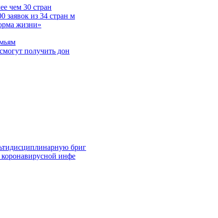
е чем 30 стран
 заявок из 34 стран м
норма жизни»
емьям
смогут получить дон
льтидисциплинарную бриг
й коронавирусной инфе