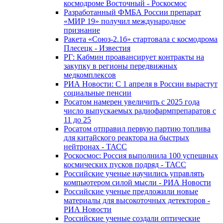
космодроме Восточный - Роскосмос
Разработанный ФМБА России препарат
«МИР 19» получил международное
признание
Ракета «Союз-2.1б» стартовала с космодрома
Плесецк - Известия
РГ: Кабмин проавансирует контракты на
закупку в регионы передвижных
медкомплексов
РИА Новости: С 1 апреля в России вырастут
социальные пенсии
Росатом намерен увеличить с 2025 года
число выпускаемых радиофармпрепаратов с
11 до 25
Росатом отправил первую партию топлива
для китайского реактора на быстрых
нейтронах - ТАСС
Роскосмос: Россия выполнила 100 успешных
космических пусков подряд - ТАСС
Российские ученые научились управлять
компьютером силой мысли - РИА Новости
Российские ученые предложили новые
материалы для высокоточных детекторов -
РИА Новости
Российские ученые создали оптические