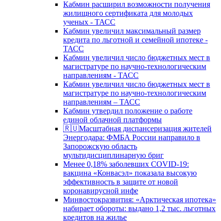
Кабмин расширил возможности получения
жилищного сертификата для молодых
ученых - ТАСС
Кабмин увеличил максимальный размер
кредита по льготной и семейной ипотеке -
ТАСС
Кабмин увеличил число бюджетных мест в
магистратуре по научно-технологическим
направлениям - ТАСС
Кабмин увеличил число бюджетных мест в
магистратуре по научно-технологическим
направлениям – ТАСС
Кабмин утвердил положение о работе
единой облачной платформы
🇷🇺Масштабная диспансеризация жителей
Энергодара: ФМБА России направило в
Запорожскую область
мультидисциплинарную бриг
Менее 0,18% заболевших COVID-19:
вакцина «Конвасэл» показала высокую
эффективность в защите от новой
коронавирусной инфе
Минвостокразвития: «Арктическая ипотека»
набирает обороты: выдано 1,2 тыс. льготных
кредитов на жилье