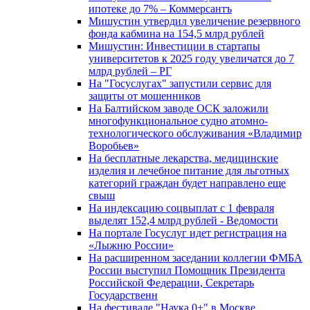
ипотеке до 7% – Коммерсантъ
Мишустин утвердил увеличение резервного
фонда кабмина на 154,5 млрд рублей
Мишустин: Инвестиции в стартапы
университетов к 2025 году увеличатся до 7
млрд рублей – РГ
На "Госуслугах" запустили сервис для
защиты от мошенников
На Балтийском заводе ОСК заложили
многофункциональное судно атомно-
технологического обслуживания «Владимир
Воробьев»
На бесплатные лекарства, медицинские
изделия и лечебное питание для льготных
категорий граждан будет направлено еще
свыш
На индексацию соцвыплат с 1 февраля
выделят 152,4 млрд рублей - Ведомости
На портале Госуслуг идет регистрация на
«Лыжню России»
На расширенном заседании коллегии ФМБА
России выступил Помощник Президента
Российской Федерации, Секретарь
Государственн
На фестивале "Наука 0+" в Москве