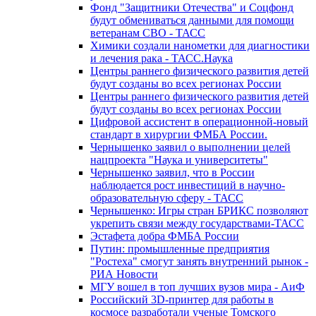
Фонд "Защитники Отечества" и Соцфонд
будут обмениваться данными для помощи
ветеранам СВО - ТАСС
Химики создали нанометки для диагностики
и лечения рака - ТАСС.Наука
Центры раннего физического развития детей
будут созданы во всех регионах России
Центры раннего физического развития детей
будут созданы во всех регионах России
Цифровой ассистент в операционной-новый
стандарт в хирургии ФМБА России.
Чернышенко заявил о выполнении целей
нацпроекта "Наука и университеты"
Чернышенко заявил, что в России
наблюдается рост инвестиций в научно-
образовательную сферу - ТАСС
Чернышенко: Игры стран БРИКС позволяют
укрепить связи между государствами-ТАСС
Эстафета добра ФМБА России
Путин: промышленные предприятия
"Ростеха" смогут занять внутренний рынок -
РИА Новости
МГУ вошел в топ лучших вузов мира - АиФ
Российский 3D-принтер для работы в
космосе разработали ученые Томского