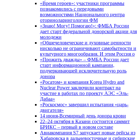
«Время героев»: участники программы
познакомились с передовыми
возможностями Национального центра
оториноларингологии ФМ
«Знаю! Могу! Помогаю!»: ФМБА России
дает старт федеральной донорской акции для
молодежи
«Общечеловеческие и духовные ценности
нисколько не ограничивают самобытности и
культурного многообразия. И этим Россия о
«Прожить дважды» – ФМБА России дает
старт информационной кампании,
подчеркивающей исключительную роль
донора
«Росатом» и компания Korea Hydro and
Nuclear Power заключили контракт на
участие в работах по проекту АЭС «Эль-
Дабаа»
«Роскосмос» завершил испытания «царь-
двигателя»
14 июня-Всемирный день донора крови
22–24 октября в Казани состоится саммит
БРИКС – первый в новом составе
Авиакомпания S7 запускает новые рейсы из
Хабаровска в дальневосточные и сибирские