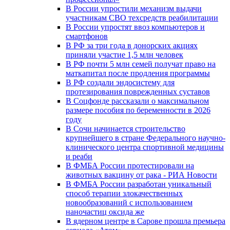
В России упростили механизм выдачи
участникам СВО техсредств реабилитации
В России упростят ввоз компьютеров и
смартфонов
В РФ за три года в донорских акциях
приняли участие 1,5 млн человек
В РФ почти 5 млн семей получат право на
маткапитал после продления программы
В РФ создали эндосистему для
протезирования поврежденных суставов
В Соцфонде рассказали о максимальном
размере пособия по беременности в 2026
году
В Сочи начинается строительство
крупнейшего в стране Федерального научно-
клинического центра спортивной медицины
и реаби
В ФМБА России протестировали на
животных вакцину от рака - РИА Новости
В ФМБА России разработан уникальный
способ терапии злокачественных
новообразований с использованием
наночастиц оксида же
В ядерном центре в Сарове прошла премьера