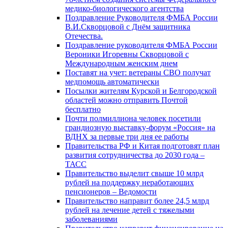
медико-биологического агентства
Поздравление Руководителя ФМБА России
В.И.Скворцовой с Днём защитника
Отечества.
Поздравление руководителя ФМБА России
Вероники Игоревны Скворцовой с
Международным женским днем
Поставят на учет: ветераны СВО получат
медпомощь автоматически
Посылки жителям Курской и Белгородской
областей можно отправить Почтой
бесплатно
Почти полмиллиона человек посетили
грандиозную выставку-форум «Россия» на
ВДНХ за первые три дня ее работы
Правительства РФ и Китая подготовят план
развития сотрудничества до 2030 года –
ТАСС
Правительство выделит свыше 10 млрд
рублей на поддержку неработающих
пенсионеров – Ведомости
Правительство направит более 24,5 млрд
рублей на лечение детей с тяжелыми
заболеваниями