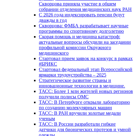
Скворцова приняла участие в общем
собрании отделения медицинских наук РАН
С 2026 года индексировать пенсии будут
дважды в год
Скворцова: ФМБА разрабатывает научные
программы по спортивному долголетию
Скорая помощь и медицина катастроф:
актуальные вопросы обсудили на заседании
профильной комиссии Окружного
медицинского
Стартовал прием заявок на конкурс в рамках
#БРИКС
Стартовал федеральный этап Всероссийской
ярмарки трудоустройства – 2025
Стратегическое развитие страны и
инновационные технологии в медицине.
ТАСС: Более 1 млн жителей новых регионов
получили полисы ОМС
ТАСС: В Петербурге открыли лабораторию
по созданию молекулярных машин
ТАСС: В РАН вручили золотые медали
ученым
ТАСС: В России разработали гибкие
датчики для бионических протезов и умной
одежды