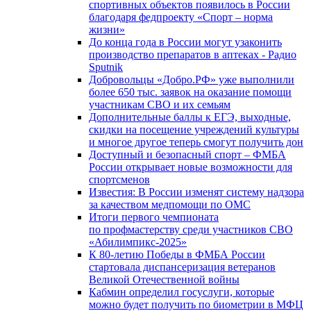
спортивных объектов появилось в России
благодаря федпроекту «Спорт – норма
жизни»
До конца года в России могут узаконить
производство препаратов в аптеках - Радио
Sputnik
Добровольцы «Добро.РФ» уже выполнили
более 650 тыс. заявок на оказание помощи
участникам СВО и их семьям
Дополнительные баллы к ЕГЭ, выходные,
скидки на посещение учреждений культуры
и многое другое теперь смогут получить дон
Доступный и безопасный спорт – ФМБА
России открывает новые возможности для
спортсменов
Известия: В России изменят систему надзора
за качеством медпомощи по ОМС
Итоги первого чемпионата
по профмастерству среди участников СВО
«Абилимпикс-2025»
К 80-летию Победы в ФМБА России
стартовала диспансеризация ветеранов
Великой Отечественной войны
Кабмин определил госуслуги, которые
можно будет получить по биометрии в МФЦ