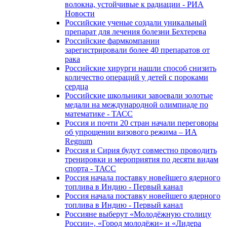
волокна, устойчивые к радиации - РИА
Новости
Российские ученые создали уникальный
препарат для лечения болезни Бехтерева
Российские фармкомпании
зарегистрировали более 40 препаратов от
рака
Российские хирурги нашли способ снизить
количество операций у детей с пороками
сердца
Российские школьники завоевали золотые
медали на международной олимпиаде по
математике - ТАСС
Россия и почти 20 стран начали переговоры
об упрощении визового режима – ИА
Regnum
Россия и Сирия будут совместно проводить
тренировки и мероприятия по десяти видам
спорта - ТАСС
Россия начала поставку новейшего ядерного
топлива в Индию - Первый канал
Россия начала поставку новейшего ядерного
топлива в Индию - Первый канал
Россияне выберут «Молодёжную столицу
России», «Город молодёжи» и «Лидера