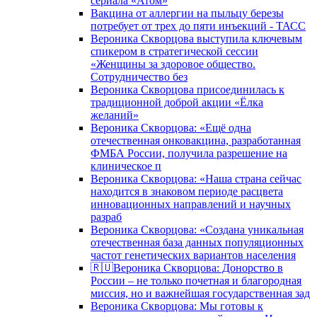
сериала «Атом»
Вакцина от аллергии на пыльцу березы
потребует от трех до пяти инъекций - ТАСС
Вероника Скворцова выступила ключевым
спикером в стратегической сессии
«Женщины за здоровое общество.
Сотрудничество без
Вероника Скворцова присоединилась к
традиционной доброй акции «Ёлка
желаний»
Вероника Скворцова: «Ещё одна
отечественная онковакцина, разработанная
ФМБА России, получила разрешение на
клиническое п
Вероника Скворцова: «Наша страна сейчас
находится в знаковом периоде расцвета
инновационных направлений и научных
разраб
Вероника Скворцова: «Создана уникальная
отечественная база данных популяционных
частот генетических вариантов населения
🇷🇺Вероника Скворцова: Донорство в
России – не только почетная и благородная
миссия, но и важнейшая государственная зад
Вероника Скворцова: Мы готовы к