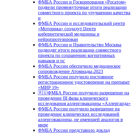
ФМБА России и Госкорпорация «Росатом»
подвели промежуточные итоги реализации
совместного проекта по улучшению качества
и
ФМБА России и исследовательский центр
«Моторика» создадут Центр
кибернетической медицины и
нейропротезирован
ФМБА России и Правительство Москвы
подводят итоги реализации совместного
проекта по сохранению когнитивных
навыков и пс
ФМБА России обеспечило медицинское
сопровождение Атомиады-2023
ФМБА России получило постоянное
регистрационное удостоверение на препарат
«МИР 19»
🇷🇺ФМБА России получило разрешение на
проведение III фазы клинического
исследования аллерговакцины «Аллергарда»
ФМБА России получило разрешение на
проведение клинических исследований
аллерговакцины, не имеющей аналогов в
мире
ФМБА России представило доклад