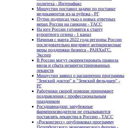
политеха - Интерафакс
Мишустин поставил задачи по поставке
медикаментов из-за рубежа - РГ
Путин подписал указ о новых ответных
мерах России на санкции - ТАСС
На юге России готовятся к старту
курортного сезона - 1 канал
Начиная с марта 2022 года регионы России
последовательно внедряют антикризисные
меры поддержки бизнеса - РАНХиГС.
Экспер
В России могут скорректировать правила
ввоза и сбыта незарегистрированных
лекарств
Мишустин заявил о расширении программы
"Земский доктор" и "Земский фельдшер" -
РГ
Работники скорой помощи принимают
поздравления с профессиональным
праздником
Росздравнадзор: зарубежные
фармпроизводители не отказываются
поставлять лекарства в Россию - ТАСС
«Росконгресс» опубликовал программу
Петербургского экономического форума -