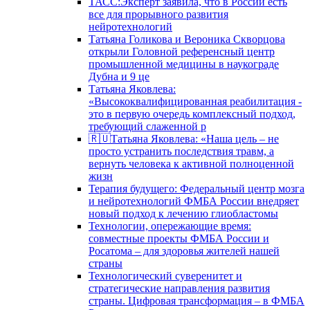
ТАСС:Эксперт заявила, что в России есть
все для прорывного развития
нейротехнологий
Татьяна Голикова и Вероника Скворцова
открыли Головной референсный центр
промышленной медицины в наукограде
Дубна и 9 це
Татьяна Яковлева:
«Высококвалифицированная реабилитация -
это в первую очередь комплексный подход,
требующий слаженной р
🇷🇺Татьяна Яковлева: «Наша цель – не
просто устранить последствия травм, а
вернуть человека к активной полноценной
жизн
Терапия будущего: Федеральный центр мозга
и нейротехнологий ФМБА России внедряет
новый подход к лечению глиобластомы
Технологии, опережающие время:
совместные проекты ФМБА России и
Росатома – для здоровья жителей нашей
страны
Технологический суверенитет и
стратегические направления развития
страны. Цифровая трансформация – в ФМБА