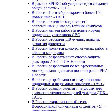
В рамках БРИКС обсуждается идея создания
общей валюты - ТАСС
В России 1 сентября откроется более 150
новых школ - ТАСС
В России активно создается сеть
современных университетских кампусов
В России начали работать новые нормы
поддержки участников СВО
В России отобрали 118 лучших практик
развития донорства
В России появится конкурс научных работ в
области медицины
В России разрабатывают способ защиты
реакторов АЭС - РИА Новости
В России разработали более эффективные
монокристаллы для диагностики рака - РИА
Новости
В России разработали систему связи для
подводных и подземных объектов - ТАСС
В России создали онлайн-платформу для
сравнения точности моделей укладки ДНК -
ТАСС
В России стартовал новый сезон
Всероссийской олимпиады студентов «Я —
профессионал»