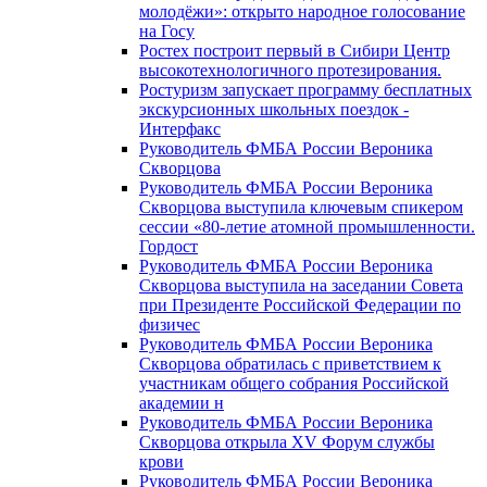
молодёжи»: открыто народное голосование
на Госу
Ростех построит первый в Сибири Центр
высокотехнологичного протезирования.
Ростуризм запускает программу бесплатных
экскурсионных школьных поездок -
Интерфакс
Руководитель ФМБА России Вероника
Скворцова
Руководитель ФМБА России Вероника
Скворцова выступила ключевым спикером
сессии «80-летие атомной промышленности.
Гордост
Руководитель ФМБА России Вероника
Скворцова выступила на заседании Совета
при Президенте Российской Федерации по
физичес
Руководитель ФМБА России Вероника
Скворцова обратилась с приветствием к
участникам общего собрания Российской
академии н
Руководитель ФМБА России Вероника
Скворцова открыла XV Форум службы
крови
Руководитель ФМБА России Вероника