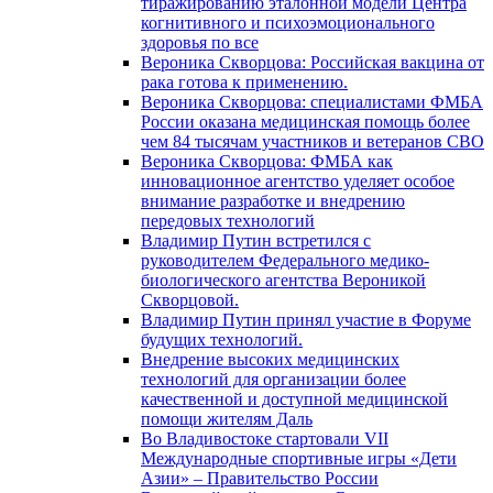
тиражированию эталонной модели Центра
когнитивного и психоэмоционального
здоровья по все
Вероника Скворцова: Российская вакцина от
рака готова к применению.
Вероника Скворцова: специалистами ФМБА
России оказана медицинская помощь более
чем 84 тысячам участников и ветеранов СВО
Вероника Скворцова: ФМБА как
инновационное агентство уделяет особое
внимание разработке и внедрению
передовых технологий
Владимир Путин встретился с
руководителем Федерального медико-
биологического агентства Вероникой
Скворцовой.
Владимир Путин принял участие в Форуме
будущих технологий.
Внедрение высоких медицинских
технологий для организации более
качественной и доступной медицинской
помощи жителям Даль
Во Владивостоке стартовали VII
Международные спортивные игры «Дети
Азии» – Правительство России