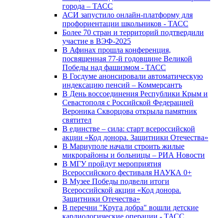
города – ТАСС
АСИ запустило онлайн-платформу для
профориентации школьников - ТАСС
Более 70 стран и территорий подтвердили
участие в ВЭФ-2025
В Афинах прошла конференция,
посвященная 77-й годовщине Великой
Победы над фашизмом - ТАСС
В Госдуме анонсировали автоматическую
индексацию пенсий – Коммерсантъ
В День воссоединения Республики Крым и
Севастополя с Российской Федерацией
Вероника Скворцова открыла памятник
святител
В единстве – сила: старт всероссийской
акции «Код донора. Защитники Отечества»
В Мариуполе начали строить жилые
микрорайоны и больницы – РИА Новости
В МГУ пройдут мероприятия
Всероссийского фестиваля НАУКА 0+
В Музее Победы подвели итоги
Всероссийской акции «Код донора.
Защитники Отечества»
В перечни "Круга добра" вошли детские
кардиологические операции - ТАСС