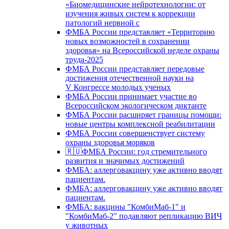
«Биомедицинские нейротехнологии: от
изучения живых систем к коррекции
патологий нервной с
ФМБА России представляет «Территорию
новых возможностей в сохранении
здоровья» на Всероссийской неделе охраны
труда-2025
ФМБА России представляет передовые
достижения отечественной науки на
V Конгрессе молодых ученых
ФМБА России принимает участие во
Всероссийском экологическом диктанте
ФМБА России расширяет границы помощи:
новые центры комплексной реабилитации
ФМБА России совершенствует систему
охраны здоровья моряков
🇷🇺ФМБА России: год стремительного
развития и значимых достижений
ФМБА: аллерговакцину уже активно вводят
пациентам.
ФМБА: аллерговакцину уже активно вводят
пациентам.
ФМБА: вакцины "КомбиМаб-1" и
"КомбиМаб-2" подавляют репликацию ВИЧ
у животных