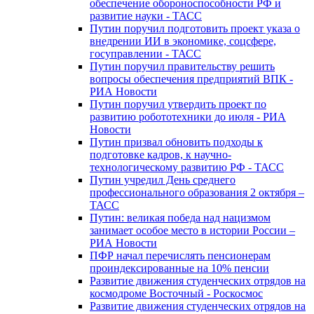
обеспечение обороноспособности РФ и
развитие науки - ТАСС
Путин поручил подготовить проект указа о
внедрении ИИ в экономике, соцсфере,
госуправлении - ТАСС
Путин поручил правительству решить
вопросы обеспечения предприятий ВПК -
РИА Новости
Путин поручил утвердить проект по
развитию робототехники до июля - РИА
Новости
Путин призвал обновить подходы к
подготовке кадров, к научно-
технологическому развитию РФ - ТАСС
Путин учредил День среднего
профессионального образования 2 октября –
ТАСС
Путин: великая победа над нацизмом
занимает особое место в истории России –
РИА Новости
ПФР начал перечислять пенсионерам
проиндексированные на 10% пенсии
Развитие движения студенческих отрядов на
космодроме Восточный - Роскосмос
Развитие движения студенческих отрядов на