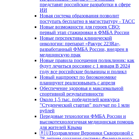
представят российские разработки в сфере
ИИ
Новая система образования позволит
поступать бесплатно в магистратуру - ТАСС
Новые возможности для героев СВО:
первый этап стажировки в ФМБА России
Новые перспективы клинической
онкологии: препарат «Ракурс 223Ra»,
разработанный ФМБА России, внедрен в
медицинскую прак
Новые правила посещения поликлиник: как
будут лечиться россияне с 1 января В 2024
году все российские больницы и поликл
Новый нацпроект по биоэкономике
планируют реализовывать с апреля
Обеспечение здоровья и максимальной
спортивной результативности
Около 1,5 тыс. победителей конкурса
"Студенческий стартап" получат по 1 млн
рублей
Передовые технологии ФМБА России и
высокотехнологичная медицинская помощь
для жителей Крыма
🇷🇺Поздравление Вероники Скворцовой с
78-летием создания системы Федерального