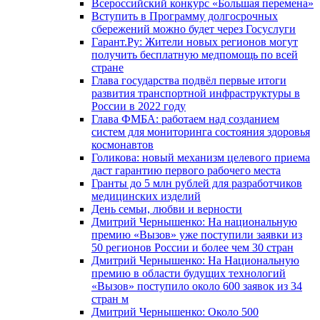
Всероссийский конкурс «Большая перемена»
Вступить в Программу долгосрочных
сбережений можно будет через Госуслуги
Гарант.Ру: Жители новых регионов могут
получить бесплатную медпомощь по всей
стране
Глава государства подвёл первые итоги
развития транспортной инфраструктуры в
России в 2022 году
Глава ФМБА: работаем над созданием
систем для мониторинга состояния здоровья
космонавтов
Голикова: новый механизм целевого приема
даст гарантию первого рабочего места
Гранты до 5 млн рублей для разработчиков
медицинских изделий
День семьи, любви и верности
Дмитрий Чернышенко: На национальную
премию «Вызов» уже поступили заявки из
50 регионов России и более чем 30 стран
Дмитрий Чернышенко: На Национальную
премию в области будущих технологий
«Вызов» поступило около 600 заявок из 34
стран м
Дмитрий Чернышенко: Около 500