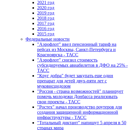
2021 год
2020 год
2019 год
2018 год
2017 год
2016 год
2015 год
Федеральные новости
"Аэрофлот" ввел пенсионный тариф на
рейсах из Москвы, Санкт-Петербурга и
Красноярска - ТАСС
"Аэрофлот" снизил стоимость
субсидируемых авиабилетов в ДФО на 25% -
ТАСС
"Круг добра" будет закупать еще один
препарат для детей двух-пяти лет с
муковисцидозом
"Россия - страна возможностей" планирует
помочь молодежи Донбасса реализовать
свои проекты - ТАСС
"Ростех" начал производство роутеров для
создания защищенной информационной
инфраструктуры - ТАСС
"Тотальный диктант" напишут 5 апреля в 50
странах мира