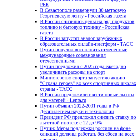
РБК
В Севастополе развернули 80-метровую
Георгиевскую ленту - Российская газета
В России снизились цены на ряд продуктов,
топливо и бытовую технику - Российская
газета
В России запустят аналог зарубежных
образовательных онлайн-платформ - ТАСС
Путин поручил восполнить отмененные
международные соревнования
отечественными
Путин предложил с 2025 года ежегодно
увеличивать расходы на спорт
Министерство спорта запустило акцию
"Страна героев" во всех спортивных школах
страны - ТАСС
В России предложили ввести новые льготы
для матерей - Lenta.ru
Путин объявил 2022-2031 годы в РФ
Десятилетием науки и технологий
Президент РФ предложил снизить ставку по
льготной ипотеке с 12 до 9%
Путин: Меры поддержки россиян на фоне
санкций должны работать без сбоев на всех
уровнях