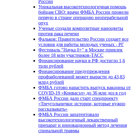
России
Уникальная высокотехнологичная помощь
бойцам СВО: врачи ФМБА России провели
первую в стране операцию неоперабельной
опух
Ученые создали композитные наноцветы
против рака печени
Фальков: Правительство России создает все
условия для работы молодых ученых - РГ
Фестиваль "Наука 0+" в Москве привлек
более 18 млн участников-ТАСС
Финансирование науки в РФ достигло 1,6
трлн рублей
Финансирование предупреждения
профзаболеваний может вырасти до 43,83
млрд рублей
ФМБА готово нарастить выпуск вакцины от
COVID-19 «Конвасэл» до 36 млн доз в год
ФМБА России дало старт спецпроекту
«Треугольнички: истории, которые нужно
рассказывать»
ФМБА России запатентовало
высокотехнологичный лекарственный
препарат и инновационный метод лечения
спинальной травмы