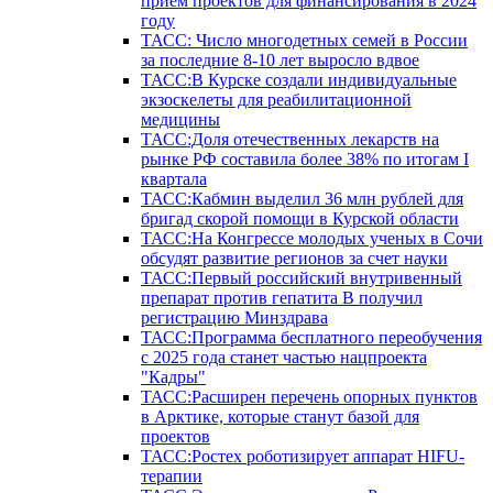
прием проектов для финансирования в 2024
году
ТАСС: Число многодетных семей в России
за последние 8-10 лет выросло вдвое
ТАСС:В Курске создали индивидуальные
экзоскелеты для реабилитационной
медицины
ТАСС:Доля отечественных лекарств на
рынке РФ составила более 38% по итогам I
квартала
ТАСС:Кабмин выделил 36 млн рублей для
бригад скорой помощи в Курской области
ТАСС:На Конгрессе молодых ученых в Сочи
обсудят развитие регионов за счет науки
ТАСС:Первый российский внутривенный
препарат против гепатита В получил
регистрацию Минздрава
ТАСС:Программа бесплатного переобучения
с 2025 года станет частью нацпроекта
"Кадры"
ТАСС:Расширен перечень опорных пунктов
в Арктике, которые станут базой для
проектов
ТАСС:Ростех роботизирует аппарат HIFU-
терапии