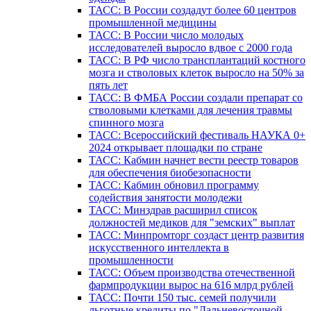
ТАСС: В России создадут более 60 центров
промышленной медицины
ТАСС: В России число молодых
исследователей выросло вдвое с 2000 года
ТАСС: В РФ число трансплантаций костного
мозга и стволовых клеток выросло на 50% за
пять лет
ТАСС: В ФМБА России создали препарат со
стволовыми клетками для лечения травмы
спинного мозга
ТАСС: Всероссийский фестиваль НАУКА 0+
2024 открывает площадки по стране
ТАСС: Кабмин начнет вести реестр товаров
для обеспечения биобезопасности
ТАСС: Кабмин обновил программу
содействия занятости молодежи
ТАСС: Минздрав расширил список
должностей медиков для "земских" выплат
ТАСС: Минпромторг создаст центр развития
искусственного интеллекта в
промышленности
ТАСС: Объем производства отечественной
фармпродукции вырос на 616 млрд рублей
ТАСС: Почти 150 тыс. семей получили
льготные кредиты по "Дальневосточной