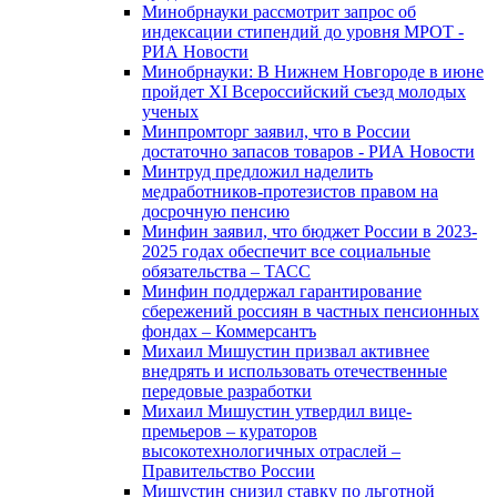
Минобрнауки рассмотрит запрос об
индексации стипендий до уровня МРОТ -
РИА Новости
Минобрнауки: В Нижнем Новгороде в июне
пройдет XI Всероссийский съезд молодых
ученых
Минпромторг заявил, что в России
достаточно запасов товаров - РИА Новости
Минтруд предложил наделить
медработников-протезистов правом на
досрочную пенсию
Минфин заявил, что бюджет России в 2023-
2025 годах обеспечит все социальные
обязательства – ТАСС
Минфин поддержал гарантирование
сбережений россиян в частных пенсионных
фондах – Коммерсантъ
Михаил Мишустин призвал активнее
внедрять и использовать отечественные
передовые разработки
Михаил Мишустин утвердил вице-
премьеров – кураторов
высокотехнологичных отраслей –
Правительство России
Мишустин снизил ставку по льготной