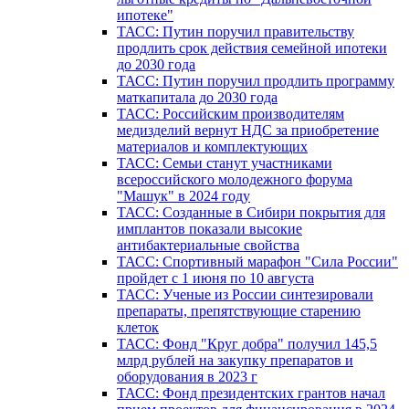
ипотеке"
ТАСС: Путин поручил правительству
продлить срок действия семейной ипотеки
до 2030 года
ТАСС: Путин поручил продлить программу
маткапитала до 2030 года
ТАСС: Российским производителям
медизделий вернут НДС за приобретение
материалов и комплектующих
ТАСС: Семьи станут участниками
всероссийского молодежного форума
"Машук" в 2024 году
ТАСС: Созданные в Сибири покрытия для
имплантов показали высокие
антибактериальные свойства
ТАСС: Спортивный марафон "Сила России"
пройдет с 1 июня по 10 августа
ТАСС: Ученые из России синтезировали
препараты, препятствующие старению
клеток
ТАСС: Фонд "Круг добра" получил 145,5
млрд рублей на закупку препаратов и
оборудования в 2023 г
ТАСС: Фонд президентских грантов начал