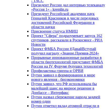
- ТАСС
Президент России дал интервью телеканалу
«Россия 1» - kremlin.ru
Президент Российской академии наук
Геннадий Красников в числе передовых
достижений Российской Федерации в
области науки
Присвоение статуса НМИЦ
Проект "Сфера" подразумевает запуск 162
спутников, рассказали в Роскосмосе - РИА
Новости
Проект ФМБА России #ДавайВступай
получил награду «Знание.Премия-2024»
Прорывные инновационные разработки в
области биотехнологий представит ФМБА
России на IV Форуме будущих технологий
Профилактика гриппа и ОРВИ
Путин заявил о формировании в мире
нового явления - биоэкономики
Путин заявил, что РФ использовала бы
малейший шанс на мирное решение в
Донбассе – Интерфакс
Путин назвал сбережение народа задачей
номер один
Путин отметил вклад атомной отрасли в