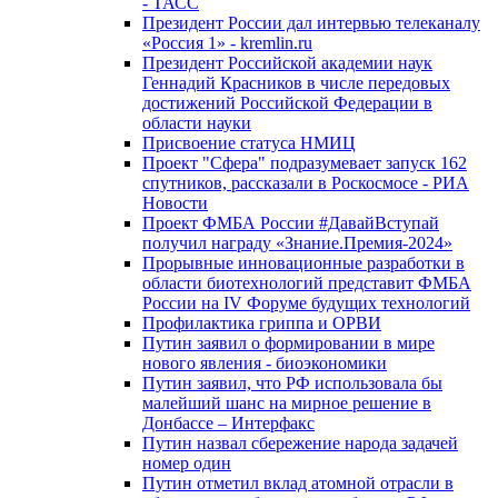
- ТАСС
Президент России дал интервью телеканалу
«Россия 1» - kremlin.ru
Президент Российской академии наук
Геннадий Красников в числе передовых
достижений Российской Федерации в
области науки
Присвоение статуса НМИЦ
Проект "Сфера" подразумевает запуск 162
спутников, рассказали в Роскосмосе - РИА
Новости
Проект ФМБА России #ДавайВступай
получил награду «Знание.Премия-2024»
Прорывные инновационные разработки в
области биотехнологий представит ФМБА
России на IV Форуме будущих технологий
Профилактика гриппа и ОРВИ
Путин заявил о формировании в мире
нового явления - биоэкономики
Путин заявил, что РФ использовала бы
малейший шанс на мирное решение в
Донбассе – Интерфакс
Путин назвал сбережение народа задачей
номер один
Путин отметил вклад атомной отрасли в