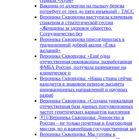
сериала «Атом»
Вакцина от аллергии на пыльцу березы
потребует от трех до пяти инъекций - ТАСС
Вероника Скворцова выступила ключевым
спикером в стратегической сессии
«Женщины за здоровое общество.
Сотрудничество без
Вероника Скворцова присоединилась к
традиционной доброй акции «Ёлка
желаний»
Вероника Скворцова: «Ещё одна
отечественная онковакцина, разработанная
ФМБА России, получила разрешение на
клиническое п
Вероника Скворцова: «Наша страна сейчас
находится в знаковом периоде расцвета
инновационных направлений и научных
разраб
Вероника Скворцова: «Создана уникальная
отечественная база данных популяционных
частот генетических вариантов населения
🇷🇺Вероника Скворцова: Донорство в
России – не только почетная и благородная
миссия, но и важнейшая государственная зад
Вероника Скворцова: Мы готовы к