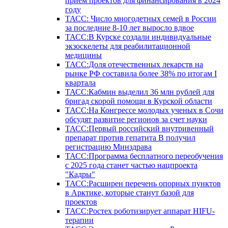
прием проектов для финансирования в 2024
году
ТАСС: Число многодетных семей в России
за последние 8-10 лет выросло вдвое
ТАСС:В Курске создали индивидуальные
экзоскелеты для реабилитационной
медицины
ТАСС:Доля отечественных лекарств на
рынке РФ составила более 38% по итогам I
квартала
ТАСС:Кабмин выделил 36 млн рублей для
бригад скорой помощи в Курской области
ТАСС:На Конгрессе молодых ученых в Сочи
обсудят развитие регионов за счет науки
ТАСС:Первый российский внутривенный
препарат против гепатита В получил
регистрацию Минздрава
ТАСС:Программа бесплатного переобучения
с 2025 года станет частью нацпроекта
"Кадры"
ТАСС:Расширен перечень опорных пунктов
в Арктике, которые станут базой для
проектов
ТАСС:Ростех роботизирует аппарат HIFU-
терапии