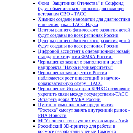
Фонд "Защитники Отечества" и Соцфонд
будут обмениваться данными для помощи
ветеранам СВО - ТАСС
Химики создали нанометки для диагностики
и лечения рака - ТАСС.Наука
Центры раннего физического развития детей
будут созданы во всех регионах России
Центры раннего физического развития детей
будут созданы во всех регионах России
Цифровой ассистент в операционной-новый
стандарт в хирургии ФМБА России.
Чернышенко заявил о выполнении целей
нацпроекта "Наука и университеты"
Чернышенко заявил, что в России
наблюдается рост инвестиций в научно-
образовательную сферу - ТАСС
Чернышенко: Игры стран БРИКС позволяют
укрепить связи между государствами-ТАСС
Эстафета добра ФМБА России
Путин: промышленные предприятия
"Ростеха" смогут занять внутренний рынок -
РИА Новости
МГУ вошел в топ лучших вузов мира - АиФ
Российский 3D-принтер для работы в
космосе разработали ученые Томского