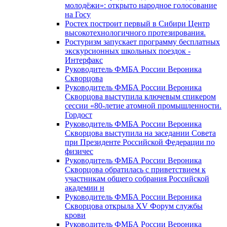
молодёжи»: открыто народное голосование
на Госу
Ростех построит первый в Сибири Центр
высокотехнологичного протезирования.
Ростуризм запускает программу бесплатных
экскурсионных школьных поездок -
Интерфакс
Руководитель ФМБА России Вероника
Скворцова
Руководитель ФМБА России Вероника
Скворцова выступила ключевым спикером
сессии «80-летие атомной промышленности.
Гордост
Руководитель ФМБА России Вероника
Скворцова выступила на заседании Совета
при Президенте Российской Федерации по
физичес
Руководитель ФМБА России Вероника
Скворцова обратилась с приветствием к
участникам общего собрания Российской
академии н
Руководитель ФМБА России Вероника
Скворцова открыла XV Форум службы
крови
Руководитель ФМБА России Вероника