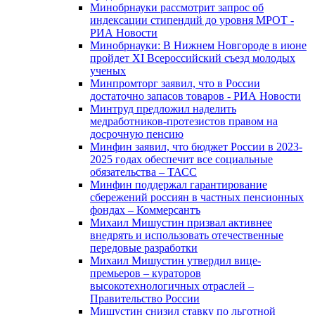
Минобрнауки рассмотрит запрос об
индексации стипендий до уровня МРОТ -
РИА Новости
Минобрнауки: В Нижнем Новгороде в июне
пройдет XI Всероссийский съезд молодых
ученых
Минпромторг заявил, что в России
достаточно запасов товаров - РИА Новости
Минтруд предложил наделить
медработников-протезистов правом на
досрочную пенсию
Минфин заявил, что бюджет России в 2023-
2025 годах обеспечит все социальные
обязательства – ТАСС
Минфин поддержал гарантирование
сбережений россиян в частных пенсионных
фондах – Коммерсантъ
Михаил Мишустин призвал активнее
внедрять и использовать отечественные
передовые разработки
Михаил Мишустин утвердил вице-
премьеров – кураторов
высокотехнологичных отраслей –
Правительство России
Мишустин снизил ставку по льготной