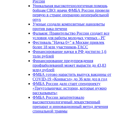
России
Уникальная высокотехнологичная помощь
бойцам СВО: врачи ФМБА России провели
первую в стране операцию неоперабельной
опух
Ученые создали композитные наноцветы
против рака печени
Фальков: Правительство России создает все
условия для работы молодых ученых - РГ
Фестиваль "Наука 0+" в Москве привлек
более 18 млн участников-ТАСС
Финансирование науки в РФ достигло 1,6
трлн рублей
Финансирование предупреждения
профзаболеваний может вырасти до 43,83
млрд рублей
ФМБА готово нарастить выпуск вакцины от
COVID-19 «Конвасэл» до 36 млн доз в год
ФМБА России дало старт спецпроекту
«Треугольнички: истории, которые нужно
рассказывать»
ФМБА России запатентовало
высокотехнологичный лекарственный
препарат и инновационный метод лечения
спинальной травмы