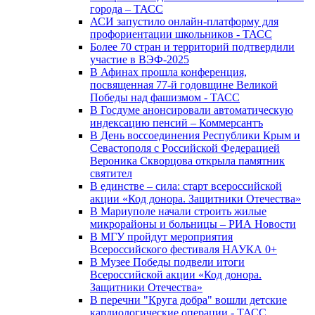
города – ТАСС
АСИ запустило онлайн-платформу для
профориентации школьников - ТАСС
Более 70 стран и территорий подтвердили
участие в ВЭФ-2025
В Афинах прошла конференция,
посвященная 77-й годовщине Великой
Победы над фашизмом - ТАСС
В Госдуме анонсировали автоматическую
индексацию пенсий – Коммерсантъ
В День воссоединения Республики Крым и
Севастополя с Российской Федерацией
Вероника Скворцова открыла памятник
святител
В единстве – сила: старт всероссийской
акции «Код донора. Защитники Отечества»
В Мариуполе начали строить жилые
микрорайоны и больницы – РИА Новости
В МГУ пройдут мероприятия
Всероссийского фестиваля НАУКА 0+
В Музее Победы подвели итоги
Всероссийской акции «Код донора.
Защитники Отечества»
В перечни "Круга добра" вошли детские
кардиологические операции - ТАСС