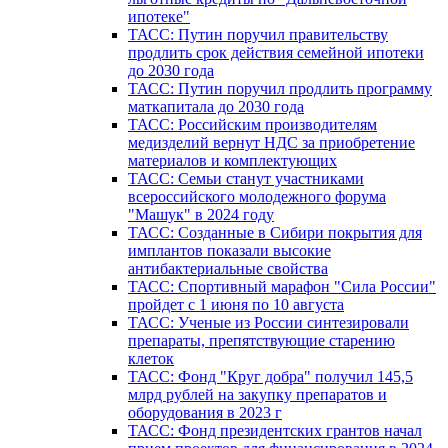
ипотеке"
ТАСС: Путин поручил правительству
продлить срок действия семейной ипотеки
до 2030 года
ТАСС: Путин поручил продлить программу
маткапитала до 2030 года
ТАСС: Российским производителям
медизделий вернут НДС за приобретение
материалов и комплектующих
ТАСС: Семьи станут участниками
всероссийского молодежного форума
"Машук" в 2024 году
ТАСС: Созданные в Сибири покрытия для
имплантов показали высокие
антибактериальные свойства
ТАСС: Спортивный марафон "Сила России"
пройдет с 1 июня по 10 августа
ТАСС: Ученые из России синтезировали
препараты, препятствующие старению
клеток
ТАСС: Фонд "Круг добра" получил 145,5
млрд рублей на закупку препаратов и
оборудования в 2023 г
ТАСС: Фонд президентских грантов начал