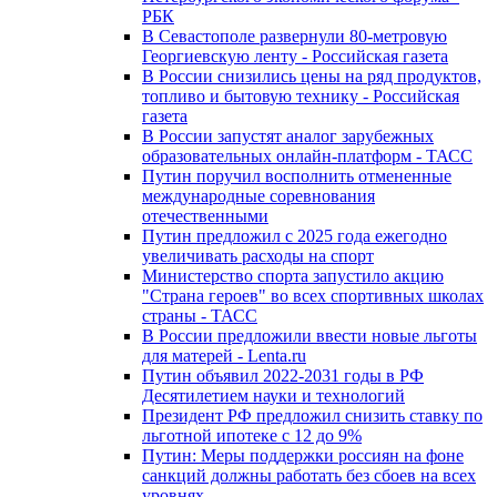
РБК
В Севастополе развернули 80-метровую
Георгиевскую ленту - Российская газета
В России снизились цены на ряд продуктов,
топливо и бытовую технику - Российская
газета
В России запустят аналог зарубежных
образовательных онлайн-платформ - ТАСС
Путин поручил восполнить отмененные
международные соревнования
отечественными
Путин предложил с 2025 года ежегодно
увеличивать расходы на спорт
Министерство спорта запустило акцию
"Страна героев" во всех спортивных школах
страны - ТАСС
В России предложили ввести новые льготы
для матерей - Lenta.ru
Путин объявил 2022-2031 годы в РФ
Десятилетием науки и технологий
Президент РФ предложил снизить ставку по
льготной ипотеке с 12 до 9%
Путин: Меры поддержки россиян на фоне
санкций должны работать без сбоев на всех
уровнях