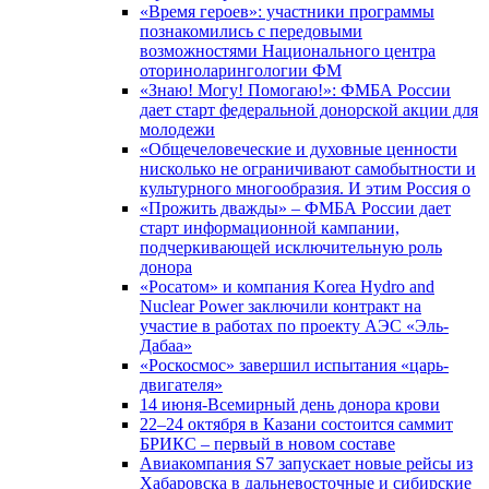
«Время героев»: участники программы
познакомились с передовыми
возможностями Национального центра
оториноларингологии ФМ
«Знаю! Могу! Помогаю!»: ФМБА России
дает старт федеральной донорской акции для
молодежи
«Общечеловеческие и духовные ценности
нисколько не ограничивают самобытности и
культурного многообразия. И этим Россия о
«Прожить дважды» – ФМБА России дает
старт информационной кампании,
подчеркивающей исключительную роль
донора
«Росатом» и компания Korea Hydro and
Nuclear Power заключили контракт на
участие в работах по проекту АЭС «Эль-
Дабаа»
«Роскосмос» завершил испытания «царь-
двигателя»
14 июня-Всемирный день донора крови
22–24 октября в Казани состоится саммит
БРИКС – первый в новом составе
Авиакомпания S7 запускает новые рейсы из
Хабаровска в дальневосточные и сибирские