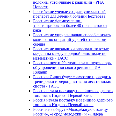
волокна, устойчивые к радиации - РИА
Новости
Российские ученые создали уникальный
препарат для лечения болезни Бехтерева
Российские фармкомпании
зарегистрировали более 40 препаратов от
рака
Российские хирурги нашли способ снизить
количество операций у детей с пороками
сердца
Российские школьники завоевали золотые
медали на международной олимпиаде по
математике - ТАСС
Россия и почти 20 стран начали переговоры
об упрощении визового режима – ИА
Regnum
Россия и Сирия будут совместно проводить
тренировки и мероприятия по десяти видам
спорта - ТАСС
Россия начала поставку новейшего ядерного
топлива в Индию - Первый канал
Россия начала поставку новейшего ядерного
топлива в Индию - Первый канал
Россияне выберут «Молодёжную столицу
России», «Город молодёжи» и «Лидера