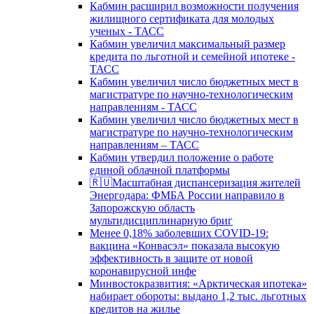
Кабмин расширил возможности получения
жилищного сертификата для молодых
ученых - ТАСС
Кабмин увеличил максимальный размер
кредита по льготной и семейной ипотеке -
ТАСС
Кабмин увеличил число бюджетных мест в
магистратуре по научно-технологическим
направлениям - ТАСС
Кабмин увеличил число бюджетных мест в
магистратуре по научно-технологическим
направлениям – ТАСС
Кабмин утвердил положение о работе
единой облачной платформы
🇷🇺Масштабная диспансеризация жителей
Энергодара: ФМБА России направило в
Запорожскую область
мультидисциплинарную бриг
Менее 0,18% заболевших COVID-19:
вакцина «Конвасэл» показала высокую
эффективность в защите от новой
коронавирусной инфе
Минвостокразвития: «Арктическая ипотека»
набирает обороты: выдано 1,2 тыс. льготных
кредитов на жилье