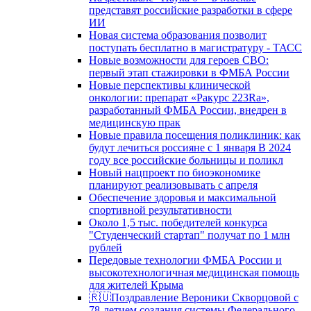
представят российские разработки в сфере
ИИ
Новая система образования позволит
поступать бесплатно в магистратуру - ТАСС
Новые возможности для героев СВО:
первый этап стажировки в ФМБА России
Новые перспективы клинической
онкологии: препарат «Ракурс 223Ra»,
разработанный ФМБА России, внедрен в
медицинскую прак
Новые правила посещения поликлиник: как
будут лечиться россияне с 1 января В 2024
году все российские больницы и поликл
Новый нацпроект по биоэкономике
планируют реализовывать с апреля
Обеспечение здоровья и максимальной
спортивной результативности
Около 1,5 тыс. победителей конкурса
"Студенческий стартап" получат по 1 млн
рублей
Передовые технологии ФМБА России и
высокотехнологичная медицинская помощь
для жителей Крыма
🇷🇺Поздравление Вероники Скворцовой с
78-летием создания системы Федерального