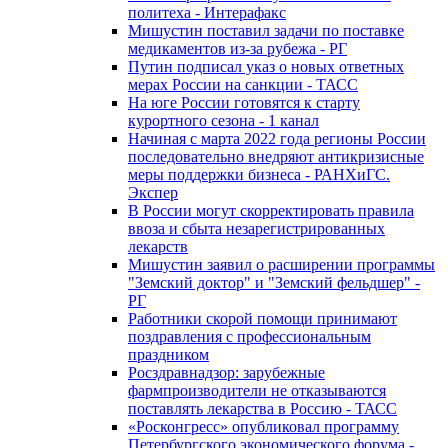
политеха - Интерафакс
Мишустин поставил задачи по поставке
медикаментов из-за рубежа - РГ
Путин подписал указ о новых ответных
мерах России на санкции - ТАСС
На юге России готовятся к старту
курортного сезона - 1 канал
Начиная с марта 2022 года регионы России
последовательно внедряют антикризисные
меры поддержки бизнеса - РАНХиГС.
Экспер
В России могут скорректировать правила
ввоза и сбыта незарегистрированных
лекарств
Мишустин заявил о расширении программы
"Земский доктор" и "Земский фельдшер" -
РГ
Работники скорой помощи принимают
поздравления с профессиональным
праздником
Росздравнадзор: зарубежные
фармпроизводители не отказываются
поставлять лекарства в Россию - ТАСС
«Росконгресс» опубликовал программу
Петербургского экономического форума -