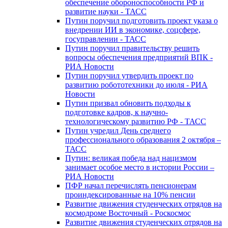
обеспечение обороноспособности РФ и
развитие науки - ТАСС
Путин поручил подготовить проект указа о
внедрении ИИ в экономике, соцсфере,
госуправлении - ТАСС
Путин поручил правительству решить
вопросы обеспечения предприятий ВПК -
РИА Новости
Путин поручил утвердить проект по
развитию робототехники до июля - РИА
Новости
Путин призвал обновить подходы к
подготовке кадров, к научно-
технологическому развитию РФ - ТАСС
Путин учредил День среднего
профессионального образования 2 октября –
ТАСС
Путин: великая победа над нацизмом
занимает особое место в истории России –
РИА Новости
ПФР начал перечислять пенсионерам
проиндексированные на 10% пенсии
Развитие движения студенческих отрядов на
космодроме Восточный - Роскосмос
Развитие движения студенческих отрядов на