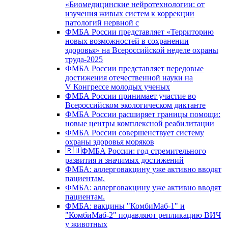
«Биомедицинские нейротехнологии: от
изучения живых систем к коррекции
патологий нервной с
ФМБА России представляет «Территорию
новых возможностей в сохранении
здоровья» на Всероссийской неделе охраны
труда-2025
ФМБА России представляет передовые
достижения отечественной науки на
V Конгрессе молодых ученых
ФМБА России принимает участие во
Всероссийском экологическом диктанте
ФМБА России расширяет границы помощи:
новые центры комплексной реабилитации
ФМБА России совершенствует систему
охраны здоровья моряков
🇷🇺ФМБА России: год стремительного
развития и значимых достижений
ФМБА: аллерговакцину уже активно вводят
пациентам.
ФМБА: аллерговакцину уже активно вводят
пациентам.
ФМБА: вакцины "КомбиМаб-1" и
"КомбиМаб-2" подавляют репликацию ВИЧ
у животных