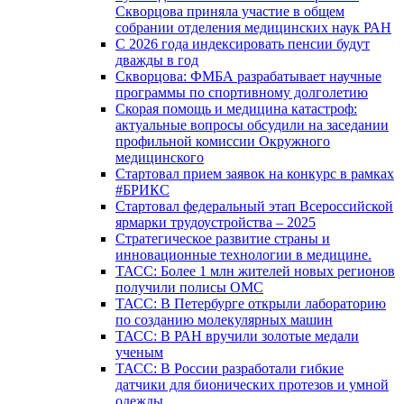
Скворцова приняла участие в общем
собрании отделения медицинских наук РАН
С 2026 года индексировать пенсии будут
дважды в год
Скворцова: ФМБА разрабатывает научные
программы по спортивному долголетию
Скорая помощь и медицина катастроф:
актуальные вопросы обсудили на заседании
профильной комиссии Окружного
медицинского
Стартовал прием заявок на конкурс в рамках
#БРИКС
Стартовал федеральный этап Всероссийской
ярмарки трудоустройства – 2025
Стратегическое развитие страны и
инновационные технологии в медицине.
ТАСС: Более 1 млн жителей новых регионов
получили полисы ОМС
ТАСС: В Петербурге открыли лабораторию
по созданию молекулярных машин
ТАСС: В РАН вручили золотые медали
ученым
ТАСС: В России разработали гибкие
датчики для бионических протезов и умной
одежды