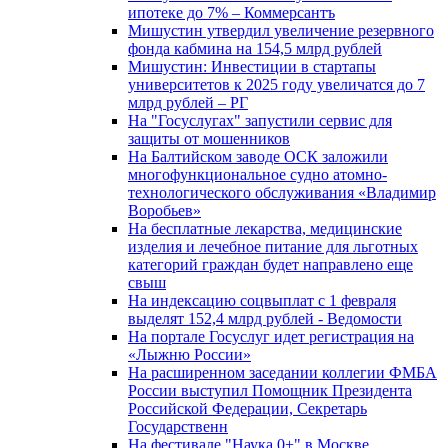
ипотеке до 7% – Коммерсантъ
Мишустин утвердил увеличение резервного
фонда кабмина на 154,5 млрд рублей
Мишустин: Инвестиции в стартапы
университетов к 2025 году увеличатся до 7
млрд рублей – РГ
На "Госуслугах" запустили сервис для
защиты от мошенников
На Балтийском заводе ОСК заложили
многофункциональное судно атомно-
технологического обслуживания «Владимир
Воробьев»
На бесплатные лекарства, медицинские
изделия и лечебное питание для льготных
категорий граждан будет направлено еще
свыш
На индексацию соцвыплат с 1 февраля
выделят 152,4 млрд рублей - Ведомости
На портале Госуслуг идет регистрация на
«Лыжню России»
На расширенном заседании коллегии ФМБА
России выступил Помощник Президента
Российской Федерации, Секретарь
Государственн
На фестивале "Наука 0+" в Москве