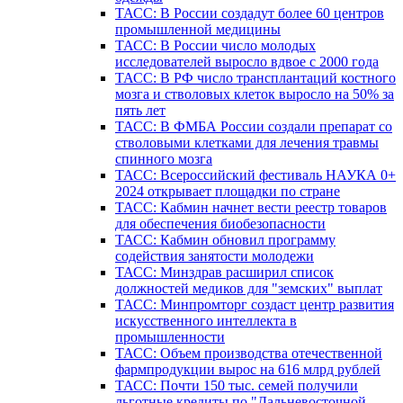
ТАСС: В России создадут более 60 центров
промышленной медицины
ТАСС: В России число молодых
исследователей выросло вдвое с 2000 года
ТАСС: В РФ число трансплантаций костного
мозга и стволовых клеток выросло на 50% за
пять лет
ТАСС: В ФМБА России создали препарат со
стволовыми клетками для лечения травмы
спинного мозга
ТАСС: Всероссийский фестиваль НАУКА 0+
2024 открывает площадки по стране
ТАСС: Кабмин начнет вести реестр товаров
для обеспечения биобезопасности
ТАСС: Кабмин обновил программу
содействия занятости молодежи
ТАСС: Минздрав расширил список
должностей медиков для "земских" выплат
ТАСС: Минпромторг создаст центр развития
искусственного интеллекта в
промышленности
ТАСС: Объем производства отечественной
фармпродукции вырос на 616 млрд рублей
ТАСС: Почти 150 тыс. семей получили
льготные кредиты по "Дальневосточной