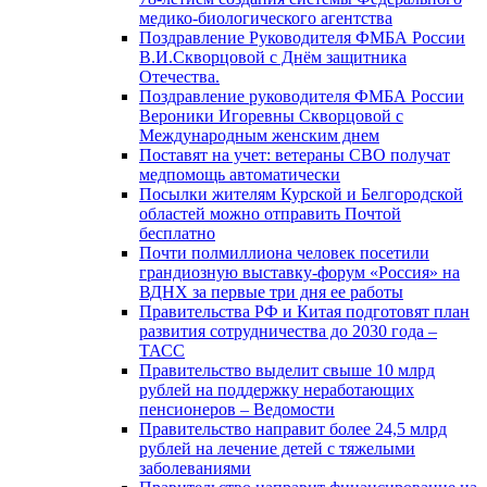
медико-биологического агентства
Поздравление Руководителя ФМБА России
В.И.Скворцовой с Днём защитника
Отечества.
Поздравление руководителя ФМБА России
Вероники Игоревны Скворцовой с
Международным женским днем
Поставят на учет: ветераны СВО получат
медпомощь автоматически
Посылки жителям Курской и Белгородской
областей можно отправить Почтой
бесплатно
Почти полмиллиона человек посетили
грандиозную выставку-форум «Россия» на
ВДНХ за первые три дня ее работы
Правительства РФ и Китая подготовят план
развития сотрудничества до 2030 года –
ТАСС
Правительство выделит свыше 10 млрд
рублей на поддержку неработающих
пенсионеров – Ведомости
Правительство направит более 24,5 млрд
рублей на лечение детей с тяжелыми
заболеваниями