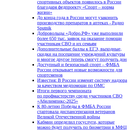
спортивных объектов появилось в России
благодаря федпроекту «Спорт – норма
жизни»
До конца года в России могут узаконить
производство препаратов в аптеках - Радио
Sputnik
Добровольцы «Добро.РФ» уже выполнили
более 650 тыс. заявок на оказание помощи
участникам СВО и их семьям
Дополнительные баллы к ЕГЭ, выходные,
скидки на посещение учреждений культуры
и многое другое теперь смогут получить дон
Доступный и безопасный спорт – ФМБА
России открывает новые возможности для
спортсменов
Известия: В России изменят систему надзора
за качеством медпомощи по ОМС
Итоги первого чемпионата
по профмастерству среди участников СВО
«Абилимпикс-2025»
К 80-летию Победы в ФМБА России
стартовала диспансеризация ветеранов
Великой Отечественной войны
Кабмин определил госуслуги, которые
можно будет получить по биометрии в МФЦ