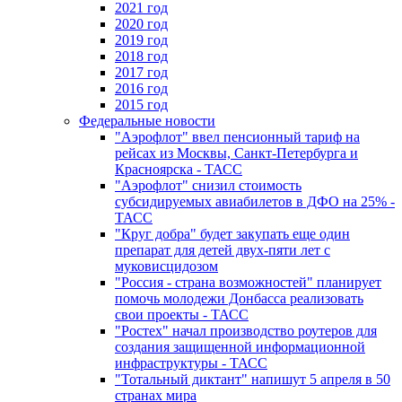
2021 год
2020 год
2019 год
2018 год
2017 год
2016 год
2015 год
Федеральные новости
"Аэрофлот" ввел пенсионный тариф на
рейсах из Москвы, Санкт-Петербурга и
Красноярска - ТАСС
"Аэрофлот" снизил стоимость
субсидируемых авиабилетов в ДФО на 25% -
ТАСС
"Круг добра" будет закупать еще один
препарат для детей двух-пяти лет с
муковисцидозом
"Россия - страна возможностей" планирует
помочь молодежи Донбасса реализовать
свои проекты - ТАСС
"Ростех" начал производство роутеров для
создания защищенной информационной
инфраструктуры - ТАСС
"Тотальный диктант" напишут 5 апреля в 50
странах мира