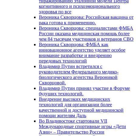
тиражированию эталонной модели Центра
когнитивного и психоэмоционального
здоровья по все
Вероника Скворцова: Российская вакцина от
рака готова к применению.
Вероника Скворцова: специалистами ФМБА
России оказана медицинская помощь более
чем 84 тысячам участников и ветеранов СВО
Вероника Скворцова: ФМБА как
инновационное агентство уделяет особое
внимание разработке и внедрению
передовых технологий
Владимир Путин встретился с
руководителем Федерального медико-
биологического агентства Вероникой
Скворцовой.
Владимир Путин принял участие в Форуме
будущих технологий.
Внедрение высоких медицинских
технологий для организации более
качественной и доступной медицинской
помощи жителям Даль
Во Владивостоке стартовали VII
Международные спортивные игры «Дети
Азии» – Правительство России