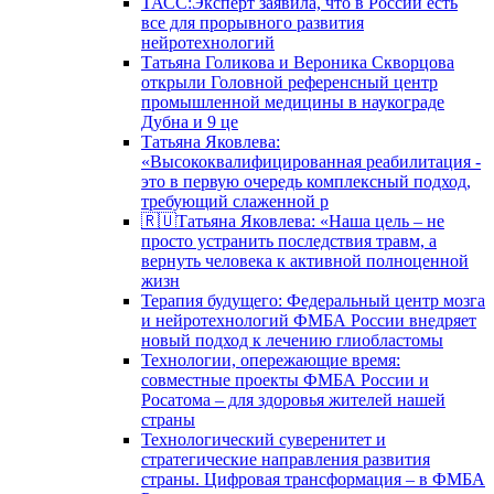
ТАСС:Эксперт заявила, что в России есть
все для прорывного развития
нейротехнологий
Татьяна Голикова и Вероника Скворцова
открыли Головной референсный центр
промышленной медицины в наукограде
Дубна и 9 це
Татьяна Яковлева:
«Высококвалифицированная реабилитация -
это в первую очередь комплексный подход,
требующий слаженной р
🇷🇺Татьяна Яковлева: «Наша цель – не
просто устранить последствия травм, а
вернуть человека к активной полноценной
жизн
Терапия будущего: Федеральный центр мозга
и нейротехнологий ФМБА России внедряет
новый подход к лечению глиобластомы
Технологии, опережающие время:
совместные проекты ФМБА России и
Росатома – для здоровья жителей нашей
страны
Технологический суверенитет и
стратегические направления развития
страны. Цифровая трансформация – в ФМБА