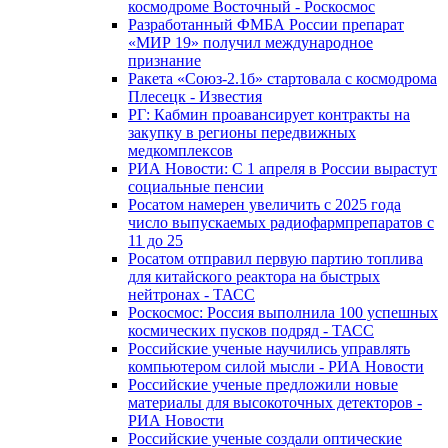
космодроме Восточный - Роскосмос
Разработанный ФМБА России препарат
«МИР 19» получил международное
признание
Ракета «Союз-2.1б» стартовала с космодрома
Плесецк - Известия
РГ: Кабмин проавансирует контракты на
закупку в регионы передвижных
медкомплексов
РИА Новости: С 1 апреля в России вырастут
социальные пенсии
Росатом намерен увеличить с 2025 года
число выпускаемых радиофармпрепаратов с
11 до 25
Росатом отправил первую партию топлива
для китайского реактора на быстрых
нейтронах - ТАСС
Роскосмос: Россия выполнила 100 успешных
космических пусков подряд - ТАСС
Российские ученые научились управлять
компьютером силой мысли - РИА Новости
Российские ученые предложили новые
материалы для высокоточных детекторов -
РИА Новости
Российские ученые создали оптические