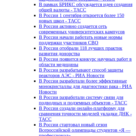
В рамках БРИКС обсуждается идея создания
общей валюты - ТАСС
В России 1 сентября откроется более 150
новых школ - ТАСС
В России активно создается сеть
современных университетских кампусов
В России начали работать новые нормы
поддержки участников СВО
В России отобрали 118 лучших практик
развития донорства
В России появится конкурс научных работ в
области медицины
В России разрабатывают способ защиты
реакторов АЭС - РИА Новости
В России разработали более эффективные
монокристаллы для диагностики рака - РИА
Новости
В России разработали систему связи для
подводных и подземных объектов - ТАСС
В России создали онлайн-платформу для
сравнения точности моделей укладки ДНК -
ТАСС
В России стартовал новый сезон
Всероссийской олимпиады студентов «Я —
профессионал»