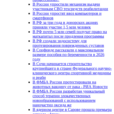
В России упростили механизм выдачи
участникам СВО техсредств реабилитации
В России упростят ввоз компьютеров и
смартфонов
В РФ за три года в донорских акциях
приняли участие 1,5 млн человек
В РФ почти 5 млн семей получат право на
маткапитал после продления программы
В РФ создали эндосистему для
протезирования поврежденных суставов
В Соцфонде рассказали о максимальном
размере пособия по беременности в 2026
году
В Сочи начинается строительство
крупнейшего в стране Федерального научно-
клинического центра спортивной медицины
и реаби
В ФМБА России протестировали на
животных вакцину от рака - РИА Новости
В ФМБА России разработан уникальный
способ терапии злокачественных
новообразований с использованием
наночастиц оксида же
В ядерном центре в Сарове прошла премьера