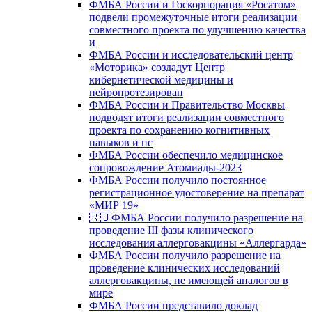
ФМБА России и Госкорпорация «Росатом»
подвели промежуточные итоги реализации
совместного проекта по улучшению качества
и
ФМБА России и исследовательский центр
«Моторика» создадут Центр
кибернетической медицины и
нейропротезирован
ФМБА России и Правительство Москвы
подводят итоги реализации совместного
проекта по сохранению когнитивных
навыков и пс
ФМБА России обеспечило медицинское
сопровождение Атомиады-2023
ФМБА России получило постоянное
регистрационное удостоверение на препарат
«МИР 19»
🇷🇺ФМБА России получило разрешение на
проведение III фазы клинического
исследования аллерговакцины «Аллергарда»
ФМБА России получило разрешение на
проведение клинических исследований
аллерговакцины, не имеющей аналогов в
мире
ФМБА России представило доклад