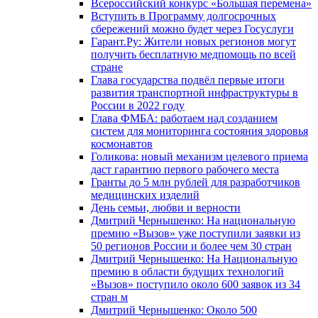
Всероссийский конкурс «Большая перемена»
Вступить в Программу долгосрочных
сбережений можно будет через Госуслуги
Гарант.Ру: Жители новых регионов могут
получить бесплатную медпомощь по всей
стране
Глава государства подвёл первые итоги
развития транспортной инфраструктуры в
России в 2022 году
Глава ФМБА: работаем над созданием
систем для мониторинга состояния здоровья
космонавтов
Голикова: новый механизм целевого приема
даст гарантию первого рабочего места
Гранты до 5 млн рублей для разработчиков
медицинских изделий
День семьи, любви и верности
Дмитрий Чернышенко: На национальную
премию «Вызов» уже поступили заявки из
50 регионов России и более чем 30 стран
Дмитрий Чернышенко: На Национальную
премию в области будущих технологий
«Вызов» поступило около 600 заявок из 34
стран м
Дмитрий Чернышенко: Около 500