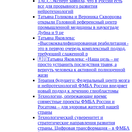
ТАСС:Эксперт заявила, что в России есть
все для прорывного развития
нейротехнологий
Татьяна Голикова и Вероника Скворцова
открыли Головной референсный центр
промышленной медицины в наукограде
Дубна и 9 це
Татьяна Яковлева:
«Высококвалифицированная реабилитация -
это в первую очередь комплексный подход,
требующий слаженной р
🇷🇺Татьяна Яковлева: «Наша цель – не
просто устранить последствия травм, а
вернуть человека к активной полноценной
жизн
Терапия будущего: Федеральный центр мозга
и нейротехнологий ФМБА России внедряет
новый подход к лечению глиобластомы
Технологии, опережающие время:
совместные проекты ФМБА России и
Росатома – для здоровья жителей нашей
страны
Технологический суверенитет и
стратегические направления развития
страны. Цифровая трансформация – в ФМБА