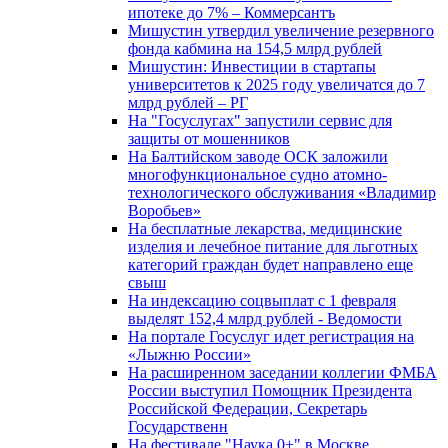
ипотеке до 7% – Коммерсантъ
Мишустин утвердил увеличение резервного
фонда кабмина на 154,5 млрд рублей
Мишустин: Инвестиции в стартапы
университетов к 2025 году увеличатся до 7
млрд рублей – РГ
На "Госуслугах" запустили сервис для
защиты от мошенников
На Балтийском заводе ОСК заложили
многофункциональное судно атомно-
технологического обслуживания «Владимир
Воробьев»
На бесплатные лекарства, медицинские
изделия и лечебное питание для льготных
категорий граждан будет направлено еще
свыш
На индексацию соцвыплат с 1 февраля
выделят 152,4 млрд рублей - Ведомости
На портале Госуслуг идет регистрация на
«Лыжню России»
На расширенном заседании коллегии ФМБА
России выступил Помощник Президента
Российской Федерации, Секретарь
Государственн
На фестивале "Наука 0+" в Москве