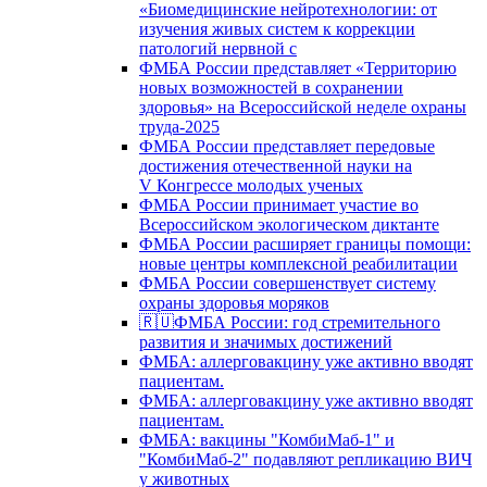
«Биомедицинские нейротехнологии: от
изучения живых систем к коррекции
патологий нервной с
ФМБА России представляет «Территорию
новых возможностей в сохранении
здоровья» на Всероссийской неделе охраны
труда-2025
ФМБА России представляет передовые
достижения отечественной науки на
V Конгрессе молодых ученых
ФМБА России принимает участие во
Всероссийском экологическом диктанте
ФМБА России расширяет границы помощи:
новые центры комплексной реабилитации
ФМБА России совершенствует систему
охраны здоровья моряков
🇷🇺ФМБА России: год стремительного
развития и значимых достижений
ФМБА: аллерговакцину уже активно вводят
пациентам.
ФМБА: аллерговакцину уже активно вводят
пациентам.
ФМБА: вакцины "КомбиМаб-1" и
"КомбиМаб-2" подавляют репликацию ВИЧ
у животных