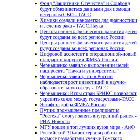
Фонд "Защитники Отечества" и Соцфонд
будут обмениваться данными для помощи
ветеранам СВО - ТАСС
Химики создали нанометки для диагностики
и лечения рака - ТАСС.Наука
Центры раннего физического развития детей
будут созданы во всех регионах России
Центры раннего физического развития детей
будут созданы во всех регионах России
Цифровой ассистент в операционной-новый
стандарт в хирургии ФМБА России.
Чернышенко заявил о выполнении целей
нацпроекта "Наука и университеты"
Чернышенко заявил, что в России
наблюдается рост инвестиций в научно-
образовательную сферу - ТАСС
Чернышенко: Игры стран БРИКС позволяют
укрепить связи между государствами-ТАСС
Эстафета добра ФМБА России
Путин: промышленные предприятия
"Ростеха" смогут занять внутренний рынок -
РИА Новости
МГУ вошел в топ лучших вузов мира - АиФ
Российский 3D-принтер для работы в
космосе разработали ученые Томского