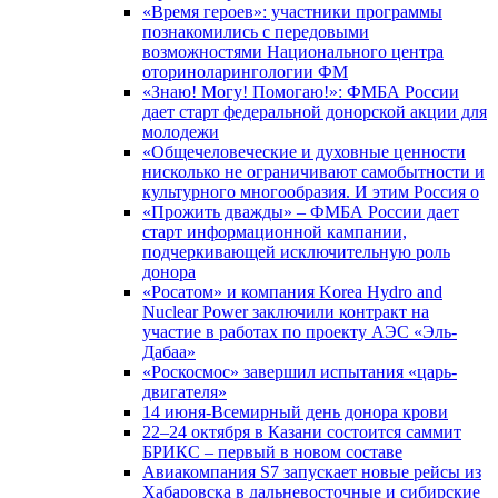
«Время героев»: участники программы
познакомились с передовыми
возможностями Национального центра
оториноларингологии ФМ
«Знаю! Могу! Помогаю!»: ФМБА России
дает старт федеральной донорской акции для
молодежи
«Общечеловеческие и духовные ценности
нисколько не ограничивают самобытности и
культурного многообразия. И этим Россия о
«Прожить дважды» – ФМБА России дает
старт информационной кампании,
подчеркивающей исключительную роль
донора
«Росатом» и компания Korea Hydro and
Nuclear Power заключили контракт на
участие в работах по проекту АЭС «Эль-
Дабаа»
«Роскосмос» завершил испытания «царь-
двигателя»
14 июня-Всемирный день донора крови
22–24 октября в Казани состоится саммит
БРИКС – первый в новом составе
Авиакомпания S7 запускает новые рейсы из
Хабаровска в дальневосточные и сибирские