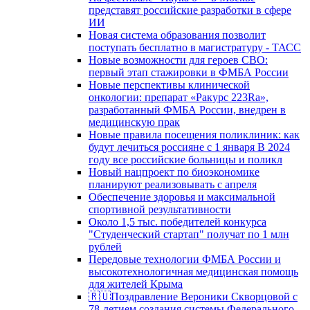
представят российские разработки в сфере
ИИ
Новая система образования позволит
поступать бесплатно в магистратуру - ТАСС
Новые возможности для героев СВО:
первый этап стажировки в ФМБА России
Новые перспективы клинической
онкологии: препарат «Ракурс 223Ra»,
разработанный ФМБА России, внедрен в
медицинскую прак
Новые правила посещения поликлиник: как
будут лечиться россияне с 1 января В 2024
году все российские больницы и поликл
Новый нацпроект по биоэкономике
планируют реализовывать с апреля
Обеспечение здоровья и максимальной
спортивной результативности
Около 1,5 тыс. победителей конкурса
"Студенческий стартап" получат по 1 млн
рублей
Передовые технологии ФМБА России и
высокотехнологичная медицинская помощь
для жителей Крыма
🇷🇺Поздравление Вероники Скворцовой с
78-летием создания системы Федерального