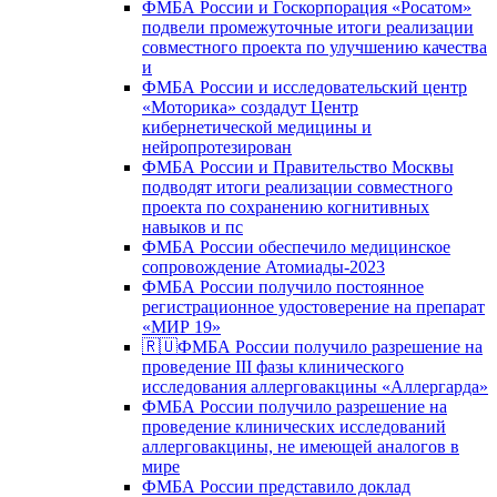
ФМБА России и Госкорпорация «Росатом»
подвели промежуточные итоги реализации
совместного проекта по улучшению качества
и
ФМБА России и исследовательский центр
«Моторика» создадут Центр
кибернетической медицины и
нейропротезирован
ФМБА России и Правительство Москвы
подводят итоги реализации совместного
проекта по сохранению когнитивных
навыков и пс
ФМБА России обеспечило медицинское
сопровождение Атомиады-2023
ФМБА России получило постоянное
регистрационное удостоверение на препарат
«МИР 19»
🇷🇺ФМБА России получило разрешение на
проведение III фазы клинического
исследования аллерговакцины «Аллергарда»
ФМБА России получило разрешение на
проведение клинических исследований
аллерговакцины, не имеющей аналогов в
мире
ФМБА России представило доклад