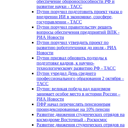
обеспечение обороноспособности РФ и
развитие науки - ТАСС
Путин поручил подготовить проект указа о
внедрении ИИ в экономике, соцсфере,
госуправлении - ТАСС
Путин поручил правительству решить
вопросы обеспечения предприятий ВПК -
РИА Новости
Путин поручил утвердить проект по
развитию робототехники до июля - РИА
Новости
Путин призвал обновить подходы к
подготовке кадров, к научно-
технологическому развитию РФ - ТАСС
Путин учредил День среднего
профессионального образования 2 октября –
ТАСС
Путин: великая победа над нацизмом
занимает особое место в истории России –
РИА Новости
ПФР начал перечислять пенсионерам
проиндексированные на 10% пенсии
Развитие движения студенческих отрядов на
космодроме Восточный - Роскосмос
Развитие движения студенческих отрядов на