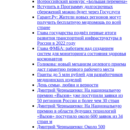
Всероссийский конкурс «Большая перемена»
Вступить в Программу долгосрочных
сбережений можно будет через Госуслуги
Гарант.Ру: Жители новых регионов могут
получить бесплатную медпомощь по всей
стране
Глава государства подвёл первые итоги
развития транспортной инфраструктуры в
России в 2022 году
Глава ФМБА: работаем над созданием
систем для мониторинга состояния здоровья
космонавтов
Голикова: новый механизм целевого приема
даст гарантию первого рабочего места
Гранты до 5 млн рублей для разработчиков
медицинских изделий
День семьи, любви и верности
Дмитрий Чернышенко: На национальную
премию «Вызов» уже поступили заявки из
50 регионов России и более чем 30 стран
Дмитрий Чернышенко: На Национальную
премию в области будущих технологий
«Вызов» поступило около 600 заявок из 34
стран м
Дмитрий Чернышенко: Около 500