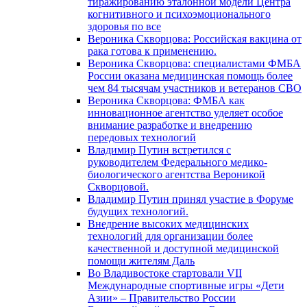
тиражированию эталонной модели Центра
когнитивного и психоэмоционального
здоровья по все
Вероника Скворцова: Российская вакцина от
рака готова к применению.
Вероника Скворцова: специалистами ФМБА
России оказана медицинская помощь более
чем 84 тысячам участников и ветеранов СВО
Вероника Скворцова: ФМБА как
инновационное агентство уделяет особое
внимание разработке и внедрению
передовых технологий
Владимир Путин встретился с
руководителем Федерального медико-
биологического агентства Вероникой
Скворцовой.
Владимир Путин принял участие в Форуме
будущих технологий.
Внедрение высоких медицинских
технологий для организации более
качественной и доступной медицинской
помощи жителям Даль
Во Владивостоке стартовали VII
Международные спортивные игры «Дети
Азии» – Правительство России