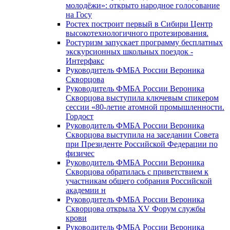
молодёжи»: открыто народное голосование
на Госу
Ростех построит первый в Сибири Центр
высокотехнологичного протезирования.
Ростуризм запускает программу бесплатных
экскурсионных школьных поездок -
Интерфакс
Руководитель ФМБА России Вероника
Скворцова
Руководитель ФМБА России Вероника
Скворцова выступила ключевым спикером
сессии «80-летие атомной промышленности.
Гордост
Руководитель ФМБА России Вероника
Скворцова выступила на заседании Совета
при Президенте Российской Федерации по
физичес
Руководитель ФМБА России Вероника
Скворцова обратилась с приветствием к
участникам общего собрания Российской
академии н
Руководитель ФМБА России Вероника
Скворцова открыла XV Форум службы
крови
Руководитель ФМБА России Вероника