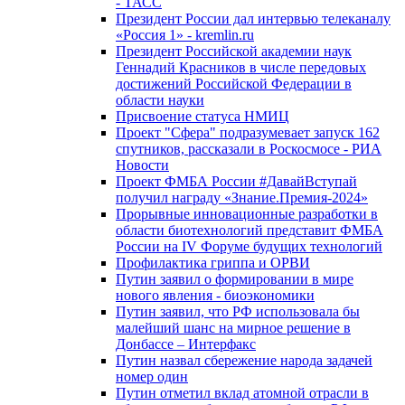
- ТАСС
Президент России дал интервью телеканалу
«Россия 1» - kremlin.ru
Президент Российской академии наук
Геннадий Красников в числе передовых
достижений Российской Федерации в
области науки
Присвоение статуса НМИЦ
Проект "Сфера" подразумевает запуск 162
спутников, рассказали в Роскосмосе - РИА
Новости
Проект ФМБА России #ДавайВступай
получил награду «Знание.Премия-2024»
Прорывные инновационные разработки в
области биотехнологий представит ФМБА
России на IV Форуме будущих технологий
Профилактика гриппа и ОРВИ
Путин заявил о формировании в мире
нового явления - биоэкономики
Путин заявил, что РФ использовала бы
малейший шанс на мирное решение в
Донбассе – Интерфакс
Путин назвал сбережение народа задачей
номер один
Путин отметил вклад атомной отрасли в