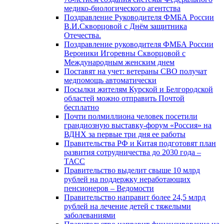
медико-биологического агентства
Поздравление Руководителя ФМБА России
В.И.Скворцовой с Днём защитника
Отечества.
Поздравление руководителя ФМБА России
Вероники Игоревны Скворцовой с
Международным женским днем
Поставят на учет: ветераны СВО получат
медпомощь автоматически
Посылки жителям Курской и Белгородской
областей можно отправить Почтой
бесплатно
Почти полмиллиона человек посетили
грандиозную выставку-форум «Россия» на
ВДНХ за первые три дня ее работы
Правительства РФ и Китая подготовят план
развития сотрудничества до 2030 года –
ТАСС
Правительство выделит свыше 10 млрд
рублей на поддержку неработающих
пенсионеров – Ведомости
Правительство направит более 24,5 млрд
рублей на лечение детей с тяжелыми
заболеваниями