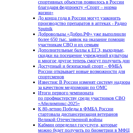
спортивных объектов появилось в России
благодаря федпроекту «Спорт – норма
жизни»
До конца года в России могут узаконить
производство препаратов в аптеках - Радио
Sputnik
Добровольцы «Добро.РФ» уже выполнили
более 650 тыс. заявок на оказание помощи
участникам СВО и их семьям
Дополнительные баллы к ЕГЭ, выходные,
скидки на посещение учреждений культуры
и многое другое теперь смогут получить дон
Доступный и безопасный спорт – ФМБА
России открывает новые возможности для
спортсменов
Известия: В России изменят систему надзора
за качеством медпомощи по ОМС
Итоги первого чемпионата
по профмастерству среди участников СВО
«Абилимпикс-2025»
К 80-летию Победы в ФМБА России
стартовала диспансеризация ветеранов
Великой Отечественной войны
Кабмин определил госуслуги, которые
можно будет получить по биометрии в МФЦ