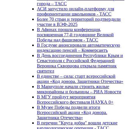
города – ТАСС
АСИ запустило онлайн-платформу для
профориентации школьников - ТАСС
Более 70 стран и территорий подтвердили
участие в ВЭФ-2025
В Афинах прошла конференция,
посвященная 77-й годовщине Великой
Победы над фашизмом - ТАСС
В Госдуме анонсировали автоматическую
индексацию пенсий – Коммерсантъ
В День воссоединения Республики Крым и
Севастополя с Российской Федерацией
Вероника Скворцова открыла памятник
святител
В единстве – сила: старт всероссийской
акции «Код донора. Защитники Отечества»
В Мариуполе начали строить жилые
микрорайоны и больницы – РИА Новости
В МГУ пройдут мероприятия
Всероссийского фестиваля НАУКА 0+
В Музее Победы подвели итоги
Всероссийской акции «Код донора.
Защитники Отечества»
В перечни "Круга добра" вошли детские
кардиологические операции - ТАСС