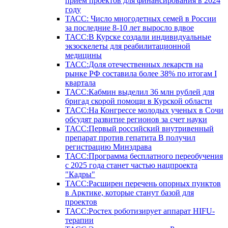
прием проектов для финансирования в 2024
году
ТАСС: Число многодетных семей в России
за последние 8-10 лет выросло вдвое
ТАСС:В Курске создали индивидуальные
экзоскелеты для реабилитационной
медицины
ТАСС:Доля отечественных лекарств на
рынке РФ составила более 38% по итогам I
квартала
ТАСС:Кабмин выделил 36 млн рублей для
бригад скорой помощи в Курской области
ТАСС:На Конгрессе молодых ученых в Сочи
обсудят развитие регионов за счет науки
ТАСС:Первый российский внутривенный
препарат против гепатита В получил
регистрацию Минздрава
ТАСС:Программа бесплатного переобучения
с 2025 года станет частью нацпроекта
"Кадры"
ТАСС:Расширен перечень опорных пунктов
в Арктике, которые станут базой для
проектов
ТАСС:Ростех роботизирует аппарат HIFU-
терапии