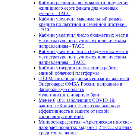
Кабмин расширил возможности получения
жилищного сертификата для молодых
ученых - ТАСС
Кабмин увеличил максимальный размер
кредита по льготной и семейной ипотеке -
ТАСС
Кабмин увеличил число бюджетных мест в
магистратуре по научно-технологическим
направлениям - ТАСС
Кабмин увеличил число бюджетных мест в
магистратуре по научно-технологическим
направлениям – ТАСС
Кабмин утвердил положение о работе
единой облачной платформы
🇷🇺Масштабная диспансеризация жителей
Энергодара: ФМБА России направило в
Запорожскую область
мультидисциплинарную бриг
Менее 0,18% заболевших COVID-19:
вакцина «Конвасэл» показала высокую
эффективность в защите от новой
коронавирусной инфе
Минвостокразвития: «Арктическая ипотека»
набирает обороты: выдано 1,2 тыс. льготных
кредитов на жилье