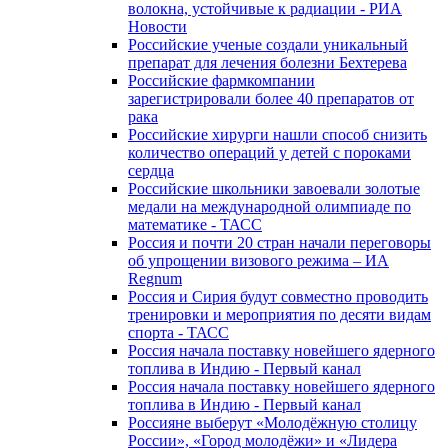
волокна, устойчивые к радиации - РИА
Новости
Российские ученые создали уникальный
препарат для лечения болезни Бехтерева
Российские фармкомпании
зарегистрировали более 40 препаратов от
рака
Российские хирурги нашли способ снизить
количество операций у детей с пороками
сердца
Российские школьники завоевали золотые
медали на международной олимпиаде по
математике - ТАСС
Россия и почти 20 стран начали переговоры
об упрощении визового режима – ИА
Regnum
Россия и Сирия будут совместно проводить
тренировки и мероприятия по десяти видам
спорта - ТАСС
Россия начала поставку новейшего ядерного
топлива в Индию - Первый канал
Россия начала поставку новейшего ядерного
топлива в Индию - Первый канал
Россияне выберут «Молодёжную столицу
России», «Город молодёжи» и «Лидера