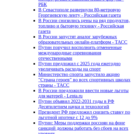
РБК
В Севастополе развернули 80-метровую
Георгиевскую ленту - Российская газета
В России снизились цены на ряд продуктов,
топливо и бытовую технику - Российская
газета
В России запустят аналог зарубежных
образовательных онлайн-платформ - ТАСС
Путин поручил восполнить отмененные
международные соревнования
отечественными
Путин предложил с 2025 года ежегодно
увеличивать расходы на спорт
Министерство спорта запустило акцию
"Страна героев" во всех спортивных школах
страны - ТАСС
В России предложили ввести новые льготы
для матерей - Lenta.ru
Путин объявил 2022-2031 годы в РФ
Десятилетием науки и технологий
Президент РФ предложил снизить ставку по
льготной ипотеке с 12 до 9%
Путин: Меры поддержки россиян на фоне
санкций должны работать без сбоев на всех
уровнях