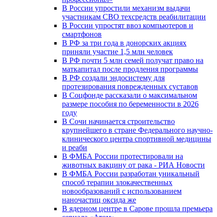
В России упростили механизм выдачи
участникам СВО техсредств реабилитации
В России упростят ввоз компьютеров и
смартфонов
В РФ за три года в донорских акциях
приняли участие 1,5 млн человек
В РФ почти 5 млн семей получат право на
маткапитал после продления программы
В РФ создали эндосистему для
протезирования поврежденных суставов
В Соцфонде рассказали о максимальном
размере пособия по беременности в 2026
году
В Сочи начинается строительство
крупнейшего в стране Федерального научно-
клинического центра спортивной медицины
и реаби
В ФМБА России протестировали на
животных вакцину от рака - РИА Новости
В ФМБА России разработан уникальный
способ терапии злокачественных
новообразований с использованием
наночастиц оксида же
В ядерном центре в Сарове прошла премьера