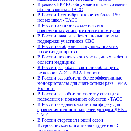
В рамках БРИКС обсуждается идея создания
общей валюты - ТАСС
В России 1 сентября откроется более 150
новых школ - ТАСС
В России активно создается сеть
современных университетских кампусов
В России начали работать новые нормы
поддержки участников СВО
В России отобрали 118 лучших практик
развития донорства
В России появится конкурс научных работ в
области медицины
В России разрабатывают способ защиты
реакторов АЭС - РИА Новости
В России разработали более эффективные
монокристаллы для диагностики рака - РИА
Новости
В России разработали систему связи для
подводных и подземных объектов - ТАСС
В России создали онлайн-платформу для
сравнения точности моделей укладки ДНК -
ТАСС
В России стартовал новый сезон
Всероссийской олимпиады студентов «Я —
профессионал»