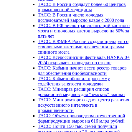
ТАСС: В России создадут более 60 центров
промышленной медицины
ТАСС: В России число молодых
исследователей выросло вдвое с 2000 года
ТАСС: В РФ число трансплантаций костного
мозга и стволовых клеток выросло на 50% за
пять лет
ТАСС: В ФМБА России создали препарат со
стволовыми клетками для лечения травмы
спинного мозга
ТАСС: Всероссийский фестиваль НАУКА 0+
2024 открывает площадки по стране
ТАСС: Кабмин начнет вести реестр товаров
для обеспечения биобезопасности
ТАСС: Кабмин обновил программу
содействия занятости молодежи
ТАСС: Минздрав расширил список
должностей медиков для "земских" выплат
ТАСС: Минпромторг создаст центр развития
искусственного интеллекта в
промышленности
ТАСС: Объем производства отечественной
фармпродукции вырос на 616 млрд рублей
ТАСС: Почти 150 тыс. семей получили
льготные кредиты по "Дальневосточной