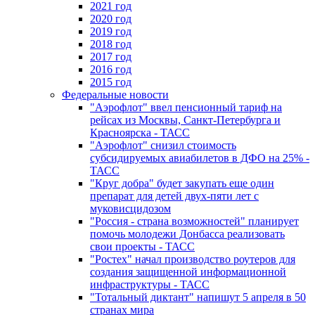
2021 год
2020 год
2019 год
2018 год
2017 год
2016 год
2015 год
Федеральные новости
"Аэрофлот" ввел пенсионный тариф на
рейсах из Москвы, Санкт-Петербурга и
Красноярска - ТАСС
"Аэрофлот" снизил стоимость
субсидируемых авиабилетов в ДФО на 25% -
ТАСС
"Круг добра" будет закупать еще один
препарат для детей двух-пяти лет с
муковисцидозом
"Россия - страна возможностей" планирует
помочь молодежи Донбасса реализовать
свои проекты - ТАСС
"Ростех" начал производство роутеров для
создания защищенной информационной
инфраструктуры - ТАСС
"Тотальный диктант" напишут 5 апреля в 50
странах мира