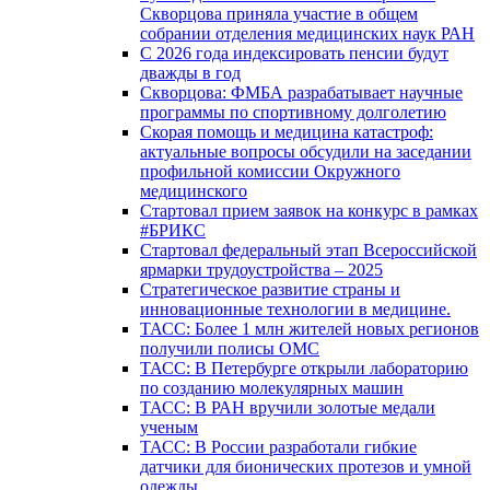
Скворцова приняла участие в общем
собрании отделения медицинских наук РАН
С 2026 года индексировать пенсии будут
дважды в год
Скворцова: ФМБА разрабатывает научные
программы по спортивному долголетию
Скорая помощь и медицина катастроф:
актуальные вопросы обсудили на заседании
профильной комиссии Окружного
медицинского
Стартовал прием заявок на конкурс в рамках
#БРИКС
Стартовал федеральный этап Всероссийской
ярмарки трудоустройства – 2025
Стратегическое развитие страны и
инновационные технологии в медицине.
ТАСС: Более 1 млн жителей новых регионов
получили полисы ОМС
ТАСС: В Петербурге открыли лабораторию
по созданию молекулярных машин
ТАСС: В РАН вручили золотые медали
ученым
ТАСС: В России разработали гибкие
датчики для бионических протезов и умной
одежды