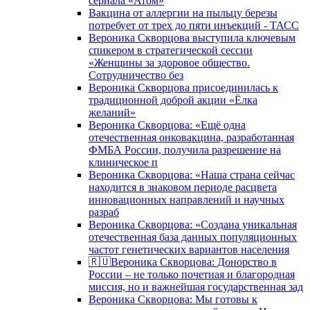
сериала «Атом»
Вакцина от аллергии на пыльцу березы
потребует от трех до пяти инъекций - ТАСС
Вероника Скворцова выступила ключевым
спикером в стратегической сессии
«Женщины за здоровое общество.
Сотрудничество без
Вероника Скворцова присоединилась к
традиционной доброй акции «Ёлка
желаний»
Вероника Скворцова: «Ещё одна
отечественная онковакцина, разработанная
ФМБА России, получила разрешение на
клиническое п
Вероника Скворцова: «Наша страна сейчас
находится в знаковом периоде расцвета
инновационных направлений и научных
разраб
Вероника Скворцова: «Создана уникальная
отечественная база данных популяционных
частот генетических вариантов населения
🇷🇺Вероника Скворцова: Донорство в
России – не только почетная и благородная
миссия, но и важнейшая государственная зад
Вероника Скворцова: Мы готовы к