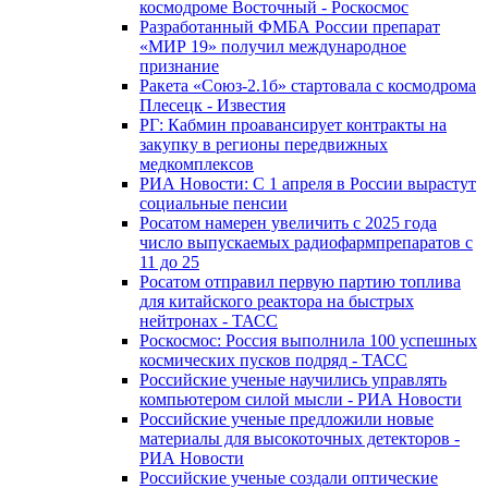
космодроме Восточный - Роскосмос
Разработанный ФМБА России препарат
«МИР 19» получил международное
признание
Ракета «Союз-2.1б» стартовала с космодрома
Плесецк - Известия
РГ: Кабмин проавансирует контракты на
закупку в регионы передвижных
медкомплексов
РИА Новости: С 1 апреля в России вырастут
социальные пенсии
Росатом намерен увеличить с 2025 года
число выпускаемых радиофармпрепаратов с
11 до 25
Росатом отправил первую партию топлива
для китайского реактора на быстрых
нейтронах - ТАСС
Роскосмос: Россия выполнила 100 успешных
космических пусков подряд - ТАСС
Российские ученые научились управлять
компьютером силой мысли - РИА Новости
Российские ученые предложили новые
материалы для высокоточных детекторов -
РИА Новости
Российские ученые создали оптические