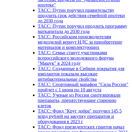
ипотеке"
ТАСС: Путин поручил правительству
продлить срок действия семейной ипотеки
до 2030 года
ТАСС: Путин поручил продлить программу
маткапитала до 2030 года
ТАСС: Российским производителям
медизделий вернут НДС за приобретение
материалов и комплектующих
ТАСС: Семьи станут участниками
всероссийского молодежного форума
"Машук" в 2024 году
ТАСС: Созданные в Сибири покрытия для
имплантов показали высокие
антибактериальные свойства
ТАСС: Спортивный марафон "Сила России"
пройдет с 1 июня по 10 августа
ТАСС: Ученые из России синтезировали
препараты, препятствующие старению
клеток
ТАСС: Фонд "Круг добра" получил 145,5
млрд рублей на закупку препаратов и
оборудования в 2023 г
ТАСС: Фонд президентских грантов начал