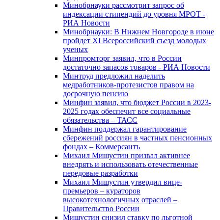
Минобрнауки рассмотрит запрос об
индексации стипендий до уровня МРОТ -
РИА Новости
Минобрнауки: В Нижнем Новгороде в июне
пройдет XI Всероссийский съезд молодых
ученых
Минпромторг заявил, что в России
достаточно запасов товаров - РИА Новости
Минтруд предложил наделить
медработников-протезистов правом на
досрочную пенсию
Минфин заявил, что бюджет России в 2023-
2025 годах обеспечит все социальные
обязательства – ТАСС
Минфин поддержал гарантирование
сбережений россиян в частных пенсионных
фондах – Коммерсантъ
Михаил Мишустин призвал активнее
внедрять и использовать отечественные
передовые разработки
Михаил Мишустин утвердил вице-
премьеров – кураторов
высокотехнологичных отраслей –
Правительство России
Мишустин снизил ставку по льготной