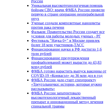
России
Уникальная высокотехнологичная помощь
бойцам СВО: врачи ФМБА России провели
первую в стране операцию неоперабельной
опух
Ученые создали композитные наноцветы
против рака печени
Фальков: Правительство России создает все
условия для работы молодых ученых - РГ
Фестиваль "Наука 0+" в Москве привлек
более 18 млн участников-ТАСС
Финансирование науки в РФ достигло 1,6
трлн рублей
Финансирование предупреждения
профзаболеваний может вырасти до 43,83
млрд рублей
ФМБА готово нарастить выпуск вакцины от
COVID-19 «Конвасэл» до 36 млн доз в год
ФМБА России дало старт спецпроекту
«Треугольнички: истории, которые нужно
рассказывать»
ФМБА России запатентовало
высокотехнологичный лекарственный
препарат и инновационный метод лечения
спинальной травмы