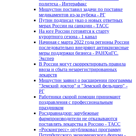
политеха - Интерафакс
Мишустин поставил задачи по поставке
медикаментов из-за рубежа - РГ
Путин подписал указ о новых ответных
мерах России на санкции - ТАСС
На юге России готовятся к старту
курортного сезона - 1 канал
Начиная с марта 2022 года регионы России
последовательно внедряют антикризисные
меры поддержки бизнеса - РАНХиГС.
Экспер
В России могут скорректировать правила
ввоза и сбыта незарегистрированных
лекарств
Мишустин заявил о расширении программы
"Земский доктор" и "Земский фельдшер" -
РГ
Работники скорой помощи принимают
поздравления с профессиональным
праздником
Росздравнадзор: зарубежные
фармпроизводители не отказываются
поставлять лекарства в Россию - ТАСС
«Росконгресс» опубликовал программу
Петербургского экономического форума -