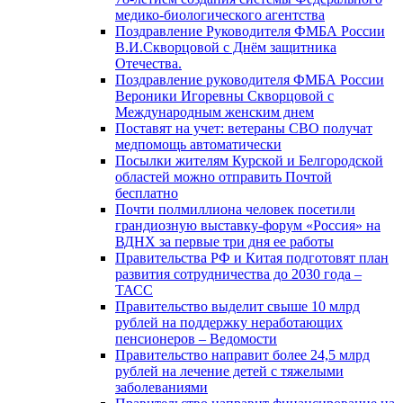
медико-биологического агентства
Поздравление Руководителя ФМБА России
В.И.Скворцовой с Днём защитника
Отечества.
Поздравление руководителя ФМБА России
Вероники Игоревны Скворцовой с
Международным женским днем
Поставят на учет: ветераны СВО получат
медпомощь автоматически
Посылки жителям Курской и Белгородской
областей можно отправить Почтой
бесплатно
Почти полмиллиона человек посетили
грандиозную выставку-форум «Россия» на
ВДНХ за первые три дня ее работы
Правительства РФ и Китая подготовят план
развития сотрудничества до 2030 года –
ТАСС
Правительство выделит свыше 10 млрд
рублей на поддержку неработающих
пенсионеров – Ведомости
Правительство направит более 24,5 млрд
рублей на лечение детей с тяжелыми
заболеваниями