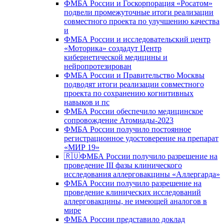
ФМБА России и Госкорпорация «Росатом»
подвели промежуточные итоги реализации
совместного проекта по улучшению качества
и
ФМБА России и исследовательский центр
«Моторика» создадут Центр
кибернетической медицины и
нейропротезирован
ФМБА России и Правительство Москвы
подводят итоги реализации совместного
проекта по сохранению когнитивных
навыков и пс
ФМБА России обеспечило медицинское
сопровождение Атомиады-2023
ФМБА России получило постоянное
регистрационное удостоверение на препарат
«МИР 19»
🇷🇺ФМБА России получило разрешение на
проведение III фазы клинического
исследования аллерговакцины «Аллергарда»
ФМБА России получило разрешение на
проведение клинических исследований
аллерговакцины, не имеющей аналогов в
мире
ФМБА России представило доклад