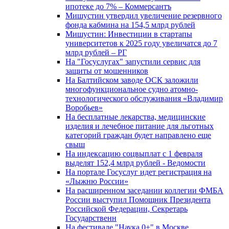
ипотеке до 7% – Коммерсантъ
Мишустин утвердил увеличение резервного
фонда кабмина на 154,5 млрд рублей
Мишустин: Инвестиции в стартапы
университетов к 2025 году увеличатся до 7
млрд рублей – РГ
На "Госуслугах" запустили сервис для
защиты от мошенников
На Балтийском заводе ОСК заложили
многофункциональное судно атомно-
технологического обслуживания «Владимир
Воробьев»
На бесплатные лекарства, медицинские
изделия и лечебное питание для льготных
категорий граждан будет направлено еще
свыш
На индексацию соцвыплат с 1 февраля
выделят 152,4 млрд рублей - Ведомости
На портале Госуслуг идет регистрация на
«Лыжню России»
На расширенном заседании коллегии ФМБА
России выступил Помощник Президента
Российской Федерации, Секретарь
Государственн
На фестивале "Наука 0+" в Москве