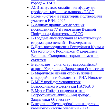
города – ТАСС
АСИ запустило онлайн-платформу для
профориентации школьников - ТАСС
Более 70 стран и территорий подтвердили
участие в ВЭФ-2025
В Афинах прошла конференция,
посвященная 77-й годовщине Великой
Победы над фашизмом - ТАСС
В Госдуме анонсировали автоматическую
индексацию пенсий – Коммерсантъ
В День воссоединения Республики Крым и
Севастополя с Российской Федерацией
Вероника Скворцова открыла памятник
святител
В единстве – сила: старт всероссийской
акции «Код донора. Защитники Отечества»
В Мариуполе начали строить жилые
микрорайоны и больницы – РИА Новости
В МГУ пройдут мероприятия
Всероссийского фестиваля НАУКА 0+
В Музее Победы подвели итоги
Всероссийской акции «Код донора.
Защитники Отечества»
В перечни "Круга добра" вошли детские
кардиологические операции - ТАСС