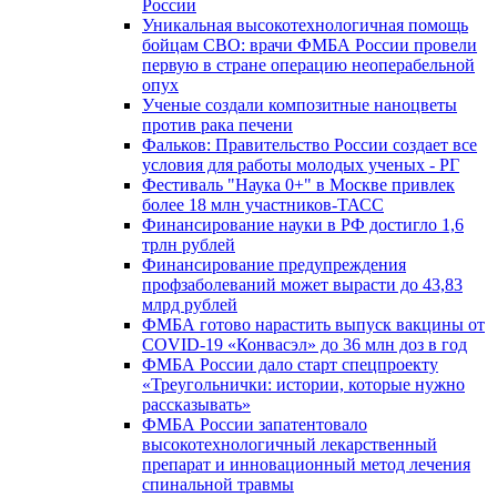
России
Уникальная высокотехнологичная помощь
бойцам СВО: врачи ФМБА России провели
первую в стране операцию неоперабельной
опух
Ученые создали композитные наноцветы
против рака печени
Фальков: Правительство России создает все
условия для работы молодых ученых - РГ
Фестиваль "Наука 0+" в Москве привлек
более 18 млн участников-ТАСС
Финансирование науки в РФ достигло 1,6
трлн рублей
Финансирование предупреждения
профзаболеваний может вырасти до 43,83
млрд рублей
ФМБА готово нарастить выпуск вакцины от
COVID-19 «Конвасэл» до 36 млн доз в год
ФМБА России дало старт спецпроекту
«Треугольнички: истории, которые нужно
рассказывать»
ФМБА России запатентовало
высокотехнологичный лекарственный
препарат и инновационный метод лечения
спинальной травмы