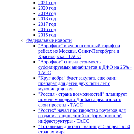
2021 год
2020 год
2019 год
2018 год
2017 год
2016 год
2015 год
Федеральные новости
"Аэрофлот" ввел пенсионный тариф на
рейсах из Москвы, Санкт-Петербурга и
Красноярска - ТАСС
"Аэрофлот" снизил стоимость
субсидируемых авиабилетов в ДФО на 25% -
ТАСС
"Круг добра" будет закупать еще один
препарат для детей двух-пяти лет с
муковисцидозом
"Россия - страна возможностей" планирует
помочь молодежи Донбасса реализовать
свои проекты - ТАСС
"Ростех" начал производство роутеров для
создания защищенной информационной
инфраструктуры - ТАСС
"Тотальный диктант" напишут 5 апреля в 50
странах мира