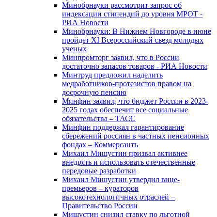
Минобрнауки рассмотрит запрос об
индексации стипендий до уровня МРОТ -
РИА Новости
Минобрнауки: В Нижнем Новгороде в июне
пройдет XI Всероссийский съезд молодых
ученых
Минпромторг заявил, что в России
достаточно запасов товаров - РИА Новости
Минтруд предложил наделить
медработников-протезистов правом на
досрочную пенсию
Минфин заявил, что бюджет России в 2023-
2025 годах обеспечит все социальные
обязательства – ТАСС
Минфин поддержал гарантирование
сбережений россиян в частных пенсионных
фондах – Коммерсантъ
Михаил Мишустин призвал активнее
внедрять и использовать отечественные
передовые разработки
Михаил Мишустин утвердил вице-
премьеров – кураторов
высокотехнологичных отраслей –
Правительство России
Мишустин снизил ставку по льготной