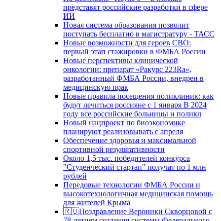
представят российские разработки в сфере
ИИ
Новая система образования позволит
поступать бесплатно в магистратуру - ТАСС
Новые возможности для героев СВО:
первый этап стажировки в ФМБА России
Новые перспективы клинической
онкологии: препарат «Ракурс 223Ra»,
разработанный ФМБА России, внедрен в
медицинскую прак
Новые правила посещения поликлиник: как
будут лечиться россияне с 1 января В 2024
году все российские больницы и поликл
Новый нацпроект по биоэкономике
планируют реализовывать с апреля
Обеспечение здоровья и максимальной
спортивной результативности
Около 1,5 тыс. победителей конкурса
"Студенческий стартап" получат по 1 млн
рублей
Передовые технологии ФМБА России и
высокотехнологичная медицинская помощь
для жителей Крыма
🇷🇺Поздравление Вероники Скворцовой с
78-летием создания системы Федерального