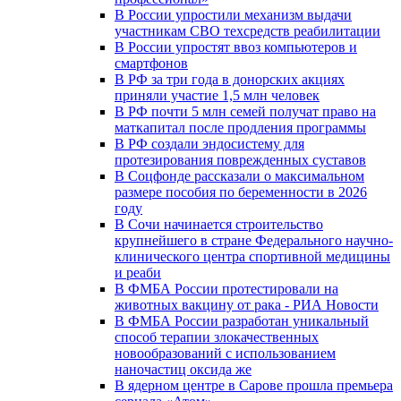
В России упростили механизм выдачи
участникам СВО техсредств реабилитации
В России упростят ввоз компьютеров и
смартфонов
В РФ за три года в донорских акциях
приняли участие 1,5 млн человек
В РФ почти 5 млн семей получат право на
маткапитал после продления программы
В РФ создали эндосистему для
протезирования поврежденных суставов
В Соцфонде рассказали о максимальном
размере пособия по беременности в 2026
году
В Сочи начинается строительство
крупнейшего в стране Федерального научно-
клинического центра спортивной медицины
и реаби
В ФМБА России протестировали на
животных вакцину от рака - РИА Новости
В ФМБА России разработан уникальный
способ терапии злокачественных
новообразований с использованием
наночастиц оксида же
В ядерном центре в Сарове прошла премьера