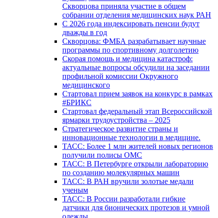
Скворцова приняла участие в общем
собрании отделения медицинских наук РАН
С 2026 года индексировать пенсии будут
дважды в год
Скворцова: ФМБА разрабатывает научные
программы по спортивному долголетию
Скорая помощь и медицина катастроф:
актуальные вопросы обсудили на заседании
профильной комиссии Окружного
медицинского
Стартовал прием заявок на конкурс в рамках
#БРИКС
Стартовал федеральный этап Всероссийской
ярмарки трудоустройства – 2025
Стратегическое развитие страны и
инновационные технологии в медицине.
ТАСС: Более 1 млн жителей новых регионов
получили полисы ОМС
ТАСС: В Петербурге открыли лабораторию
по созданию молекулярных машин
ТАСС: В РАН вручили золотые медали
ученым
ТАСС: В России разработали гибкие
датчики для бионических протезов и умной
одежды