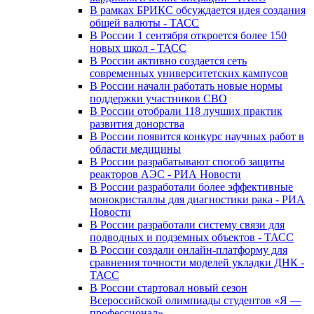
В рамках БРИКС обсуждается идея создания
общей валюты - ТАСС
В России 1 сентября откроется более 150
новых школ - ТАСС
В России активно создается сеть
современных университетских кампусов
В России начали работать новые нормы
поддержки участников СВО
В России отобрали 118 лучших практик
развития донорства
В России появится конкурс научных работ в
области медицины
В России разрабатывают способ защиты
реакторов АЭС - РИА Новости
В России разработали более эффективные
монокристаллы для диагностики рака - РИА
Новости
В России разработали систему связи для
подводных и подземных объектов - ТАСС
В России создали онлайн-платформу для
сравнения точности моделей укладки ДНК -
ТАСС
В России стартовал новый сезон
Всероссийской олимпиады студентов «Я —
профессионал»