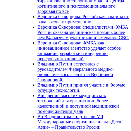
тиражированию эталонной модели Центра
когнитивного и психоэмоционального
здоровья по все
Вероника Скворцова: Российская вакцина от
рака готова к применению.
Вероника Скворцова: специалистами ФМБА
России оказана медицинская помощь более
чем 84 тысячам участников и ветеранов СВО
Вероника Скворцова: ФМБА как
инновационное агентство уделяет особое
внимание разработке и внедрению
передовых технологий
Владимир Путин встретился с
руководителем Федерального медико-
биологического агентства Вероникой
Скворцовой.
Владимир Путин принял участие в Форуме
будущих технологий.
Внедрение высоких медицинских
технологий для организации более
качественной и доступной медицинской
помощи жителям Даль
Во Владивостоке стартовали VII
Международные спортивные игры «Дети
Азии» – Правительство России