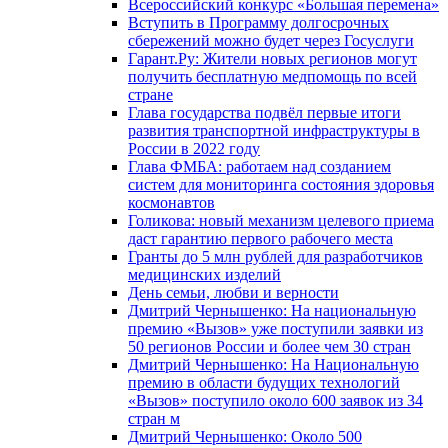
Всероссийский конкурс «Большая перемена»
Вступить в Программу долгосрочных
сбережений можно будет через Госуслуги
Гарант.Ру: Жители новых регионов могут
получить бесплатную медпомощь по всей
стране
Глава государства подвёл первые итоги
развития транспортной инфраструктуры в
России в 2022 году
Глава ФМБА: работаем над созданием
систем для мониторинга состояния здоровья
космонавтов
Голикова: новый механизм целевого приема
даст гарантию первого рабочего места
Гранты до 5 млн рублей для разработчиков
медицинских изделий
День семьи, любви и верности
Дмитрий Чернышенко: На национальную
премию «Вызов» уже поступили заявки из
50 регионов России и более чем 30 стран
Дмитрий Чернышенко: На Национальную
премию в области будущих технологий
«Вызов» поступило около 600 заявок из 34
стран м
Дмитрий Чернышенко: Около 500