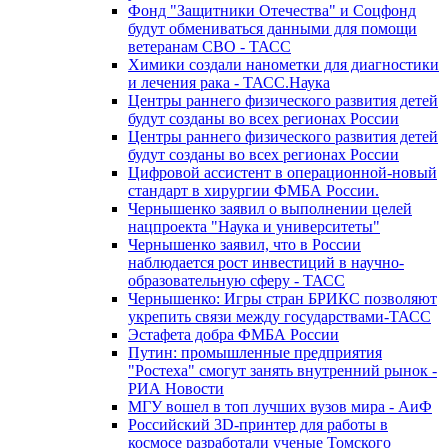
Фонд "Защитники Отечества" и Соцфонд
будут обмениваться данными для помощи
ветеранам СВО - ТАСС
Химики создали нанометки для диагностики
и лечения рака - ТАСС.Наука
Центры раннего физического развития детей
будут созданы во всех регионах России
Центры раннего физического развития детей
будут созданы во всех регионах России
Цифровой ассистент в операционной-новый
стандарт в хирургии ФМБА России.
Чернышенко заявил о выполнении целей
нацпроекта "Наука и университеты"
Чернышенко заявил, что в России
наблюдается рост инвестиций в научно-
образовательную сферу - ТАСС
Чернышенко: Игры стран БРИКС позволяют
укрепить связи между государствами-ТАСС
Эстафета добра ФМБА России
Путин: промышленные предприятия
"Ростеха" смогут занять внутренний рынок -
РИА Новости
МГУ вошел в топ лучших вузов мира - АиФ
Российский 3D-принтер для работы в
космосе разработали ученые Томского