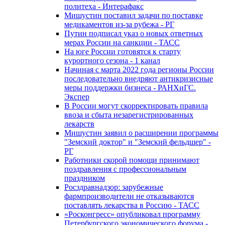
политеха - Интерафакс
Мишустин поставил задачи по поставке
медикаментов из-за рубежа - РГ
Путин подписал указ о новых ответных
мерах России на санкции - ТАСС
На юге России готовятся к старту
курортного сезона - 1 канал
Начиная с марта 2022 года регионы России
последовательно внедряют антикризисные
меры поддержки бизнеса - РАНХиГС.
Экспер
В России могут скорректировать правила
ввоза и сбыта незарегистрированных
лекарств
Мишустин заявил о расширении программы
"Земский доктор" и "Земский фельдшер" -
РГ
Работники скорой помощи принимают
поздравления с профессиональным
праздником
Росздравнадзор: зарубежные
фармпроизводители не отказываются
поставлять лекарства в Россию - ТАСС
«Росконгресс» опубликовал программу
Петербургского экономического форума -