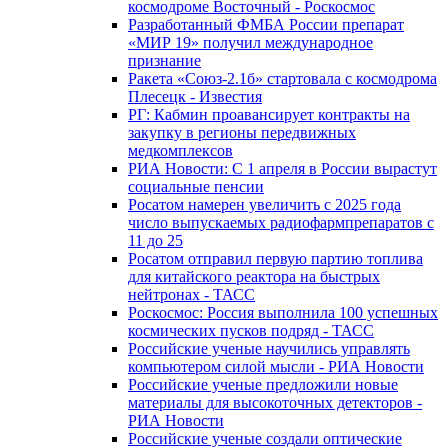
космодроме Восточный - Роскосмос
Разработанный ФМБА России препарат
«МИР 19» получил международное
признание
Ракета «Союз-2.1б» стартовала с космодрома
Плесецк - Известия
РГ: Кабмин проавансирует контракты на
закупку в регионы передвижных
медкомплексов
РИА Новости: С 1 апреля в России вырастут
социальные пенсии
Росатом намерен увеличить с 2025 года
число выпускаемых радиофармпрепаратов с
11 до 25
Росатом отправил первую партию топлива
для китайского реактора на быстрых
нейтронах - ТАСС
Роскосмос: Россия выполнила 100 успешных
космических пусков подряд - ТАСС
Российские ученые научились управлять
компьютером силой мысли - РИА Новости
Российские ученые предложили новые
материалы для высокоточных детекторов -
РИА Новости
Российские ученые создали оптические