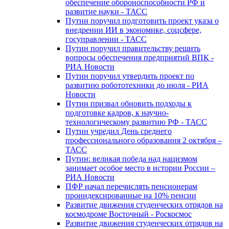
обеспечение обороноспособности РФ и
развитие науки - ТАСС
Путин поручил подготовить проект указа о
внедрении ИИ в экономике, соцсфере,
госуправлении - ТАСС
Путин поручил правительству решить
вопросы обеспечения предприятий ВПК -
РИА Новости
Путин поручил утвердить проект по
развитию робототехники до июля - РИА
Новости
Путин призвал обновить подходы к
подготовке кадров, к научно-
технологическому развитию РФ - ТАСС
Путин учредил День среднего
профессионального образования 2 октября –
ТАСС
Путин: великая победа над нацизмом
занимает особое место в истории России –
РИА Новости
ПФР начал перечислять пенсионерам
проиндексированные на 10% пенсии
Развитие движения студенческих отрядов на
космодроме Восточный - Роскосмос
Развитие движения студенческих отрядов на