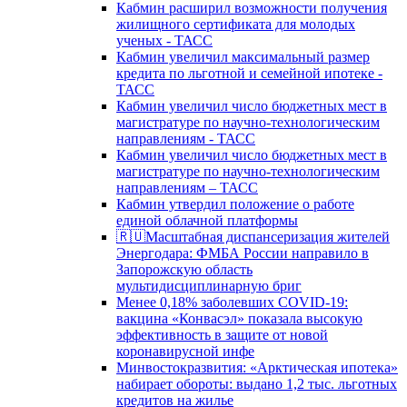
Кабмин расширил возможности получения
жилищного сертификата для молодых
ученых - ТАСС
Кабмин увеличил максимальный размер
кредита по льготной и семейной ипотеке -
ТАСС
Кабмин увеличил число бюджетных мест в
магистратуре по научно-технологическим
направлениям - ТАСС
Кабмин увеличил число бюджетных мест в
магистратуре по научно-технологическим
направлениям – ТАСС
Кабмин утвердил положение о работе
единой облачной платформы
🇷🇺Масштабная диспансеризация жителей
Энергодара: ФМБА России направило в
Запорожскую область
мультидисциплинарную бриг
Менее 0,18% заболевших COVID-19:
вакцина «Конвасэл» показала высокую
эффективность в защите от новой
коронавирусной инфе
Минвостокразвития: «Арктическая ипотека»
набирает обороты: выдано 1,2 тыс. льготных
кредитов на жилье