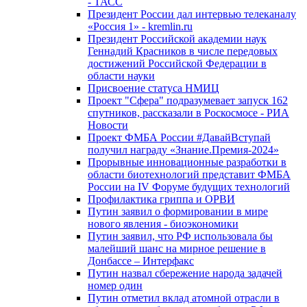
- ТАСС
Президент России дал интервью телеканалу
«Россия 1» - kremlin.ru
Президент Российской академии наук
Геннадий Красников в числе передовых
достижений Российской Федерации в
области науки
Присвоение статуса НМИЦ
Проект "Сфера" подразумевает запуск 162
спутников, рассказали в Роскосмосе - РИА
Новости
Проект ФМБА России #ДавайВступай
получил награду «Знание.Премия-2024»
Прорывные инновационные разработки в
области биотехнологий представит ФМБА
России на IV Форуме будущих технологий
Профилактика гриппа и ОРВИ
Путин заявил о формировании в мире
нового явления - биоэкономики
Путин заявил, что РФ использовала бы
малейший шанс на мирное решение в
Донбассе – Интерфакс
Путин назвал сбережение народа задачей
номер один
Путин отметил вклад атомной отрасли в