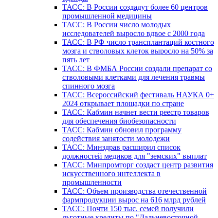
ТАСС: В России создадут более 60 центров
промышленной медицины
ТАСС: В России число молодых
исследователей выросло вдвое с 2000 года
ТАСС: В РФ число трансплантаций костного
мозга и стволовых клеток выросло на 50% за
пять лет
ТАСС: В ФМБА России создали препарат со
стволовыми клетками для лечения травмы
спинного мозга
ТАСС: Всероссийский фестиваль НАУКА 0+
2024 открывает площадки по стране
ТАСС: Кабмин начнет вести реестр товаров
для обеспечения биобезопасности
ТАСС: Кабмин обновил программу
содействия занятости молодежи
ТАСС: Минздрав расширил список
должностей медиков для "земских" выплат
ТАСС: Минпромторг создаст центр развития
искусственного интеллекта в
промышленности
ТАСС: Объем производства отечественной
фармпродукции вырос на 616 млрд рублей
ТАСС: Почти 150 тыс. семей получили
льготные кредиты по "Дальневосточной