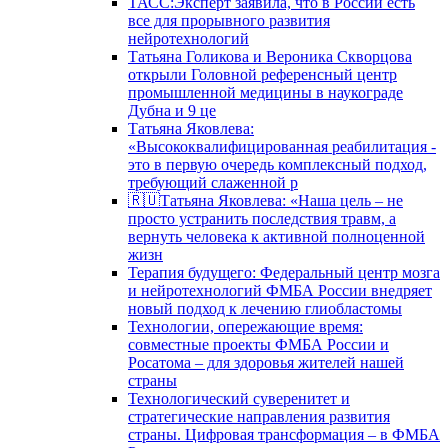
ТАСС:Эксперт заявила, что в России есть
все для прорывного развития
нейротехнологий
Татьяна Голикова и Вероника Скворцова
открыли Головной референсный центр
промышленной медицины в наукограде
Дубна и 9 це
Татьяна Яковлева:
«Высококвалифицированная реабилитация -
это в первую очередь комплексный подход,
требующий слаженной р
🇷🇺Татьяна Яковлева: «Наша цель – не
просто устранить последствия травм, а
вернуть человека к активной полноценной
жизн
Терапия будущего: Федеральный центр мозга
и нейротехнологий ФМБА России внедряет
новый подход к лечению глиобластомы
Технологии, опережающие время:
совместные проекты ФМБА России и
Росатома – для здоровья жителей нашей
страны
Технологический суверенитет и
стратегические направления развития
страны. Цифровая трансформация – в ФМБА