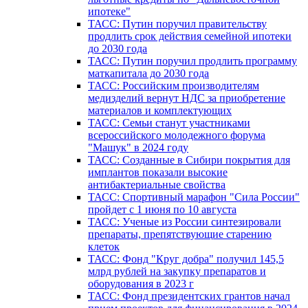
ипотеке"
ТАСС: Путин поручил правительству
продлить срок действия семейной ипотеки
до 2030 года
ТАСС: Путин поручил продлить программу
маткапитала до 2030 года
ТАСС: Российским производителям
медизделий вернут НДС за приобретение
материалов и комплектующих
ТАСС: Семьи станут участниками
всероссийского молодежного форума
"Машук" в 2024 году
ТАСС: Созданные в Сибири покрытия для
имплантов показали высокие
антибактериальные свойства
ТАСС: Спортивный марафон "Сила России"
пройдет с 1 июня по 10 августа
ТАСС: Ученые из России синтезировали
препараты, препятствующие старению
клеток
ТАСС: Фонд "Круг добра" получил 145,5
млрд рублей на закупку препаратов и
оборудования в 2023 г
ТАСС: Фонд президентских грантов начал