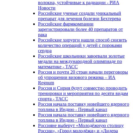
волокна, устойчивые к радиации - РИА
Новости
Российские ученые создали уникальный
препарат для лечения болезни Бехтерева
Российские фармкомпании
зарегистрировали более 40 препаратов от
рака
Российские хирурги нашли способ снизить
количество операций у детей с пороками
сердца
Российские школьники завоевали золотые
медали на международной олимпиаде по
математике - ТАСС
Россия и почти 20 стран начали переговоры
об упрощении визового режима – ИА
Regnum
Россия и Сирия будут совместно проводить
тренировки и мероприятия по десяти видам
спорта - ТАСС
Россия начала поставку новейшего ядерного
топлива в Индию - Первый канал
Россия начала поставку новейшего ядерного
топлива в Индию - Первый канал
Россияне выберут «Молодёжную столицу
России», «Город молодёжи» и «Лидера