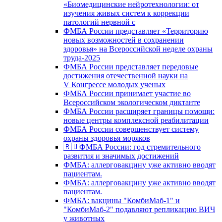
«Биомедицинские нейротехнологии: от
изучения живых систем к коррекции
патологий нервной с
ФМБА России представляет «Территорию
новых возможностей в сохранении
здоровья» на Всероссийской неделе охраны
труда-2025
ФМБА России представляет передовые
достижения отечественной науки на
V Конгрессе молодых ученых
ФМБА России принимает участие во
Всероссийском экологическом диктанте
ФМБА России расширяет границы помощи:
новые центры комплексной реабилитации
ФМБА России совершенствует систему
охраны здоровья моряков
🇷🇺ФМБА России: год стремительного
развития и значимых достижений
ФМБА: аллерговакцину уже активно вводят
пациентам.
ФМБА: аллерговакцину уже активно вводят
пациентам.
ФМБА: вакцины "КомбиМаб-1" и
"КомбиМаб-2" подавляют репликацию ВИЧ
у животных