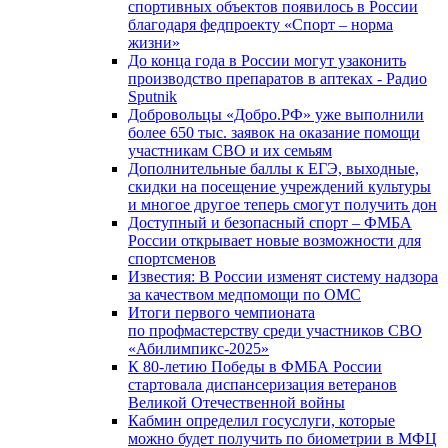
спортивных объектов появилось в России
благодаря федпроекту «Спорт – норма
жизни»
До конца года в России могут узаконить
производство препаратов в аптеках - Радио
Sputnik
Добровольцы «Добро.РФ» уже выполнили
более 650 тыс. заявок на оказание помощи
участникам СВО и их семьям
Дополнительные баллы к ЕГЭ, выходные,
скидки на посещение учреждений культуры
и многое другое теперь смогут получить дон
Доступный и безопасный спорт – ФМБА
России открывает новые возможности для
спортсменов
Известия: В России изменят систему надзора
за качеством медпомощи по ОМС
Итоги первого чемпионата
по профмастерству среди участников СВО
«Абилимпикс-2025»
К 80-летию Победы в ФМБА России
стартовала диспансеризация ветеранов
Великой Отечественной войны
Кабмин определил госуслуги, которые
можно будет получить по биометрии в МФЦ