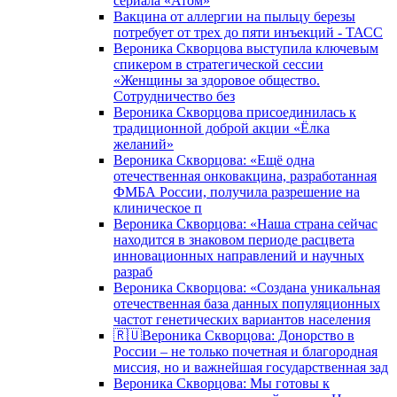
сериала «Атом»
Вакцина от аллергии на пыльцу березы
потребует от трех до пяти инъекций - ТАСС
Вероника Скворцова выступила ключевым
спикером в стратегической сессии
«Женщины за здоровое общество.
Сотрудничество без
Вероника Скворцова присоединилась к
традиционной доброй акции «Ёлка
желаний»
Вероника Скворцова: «Ещё одна
отечественная онковакцина, разработанная
ФМБА России, получила разрешение на
клиническое п
Вероника Скворцова: «Наша страна сейчас
находится в знаковом периоде расцвета
инновационных направлений и научных
разраб
Вероника Скворцова: «Создана уникальная
отечественная база данных популяционных
частот генетических вариантов населения
🇷🇺Вероника Скворцова: Донорство в
России – не только почетная и благородная
миссия, но и важнейшая государственная зад
Вероника Скворцова: Мы готовы к