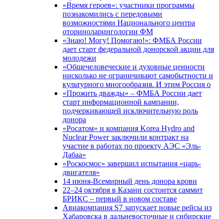
«Время героев»: участники программы
познакомились с передовыми
возможностями Национального центра
оториноларингологии ФМ
«Знаю! Могу! Помогаю!»: ФМБА России
дает старт федеральной донорской акции для
молодежи
«Общечеловеческие и духовные ценности
нисколько не ограничивают самобытности и
культурного многообразия. И этим Россия о
«Прожить дважды» – ФМБА России дает
старт информационной кампании,
подчеркивающей исключительную роль
донора
«Росатом» и компания Korea Hydro and
Nuclear Power заключили контракт на
участие в работах по проекту АЭС «Эль-
Дабаа»
«Роскосмос» завершил испытания «царь-
двигателя»
14 июня-Всемирный день донора крови
22–24 октября в Казани состоится саммит
БРИКС – первый в новом составе
Авиакомпания S7 запускает новые рейсы из
Хабаровска в дальневосточные и сибирские