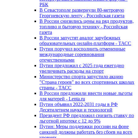
РБК
В Севастополе развернули 80-метровую
Георгиевскую ленту - Российская газета
В России снизились цены на ряд продуктов,
топливо и бытовую технику - Российская
газета
В России запустят аналог зарубежных
образовательных онлайн-платформ - ТАСС
Путин поручил восполнить отмененные
международные соревнования
отечественными
Путин предложил с 2025 года ежегодно
увеличивать расходы на спорт
Министерство спорта запустило акцию
"Страна героев" во всех спортивных школах
страны - ТАСС
В России предложили ввести новые льготы
для матерей - Lenta.ru
Путин объявил 2022-2031 годы в РФ
Десятилетием науки и технологий
Президент РФ предложил снизить ставку по
льготной ипотеке с 12 до 9%
Путин: Меры поддержки россиян на фоне
санкций должны работать без сбоев на всех
уровнях