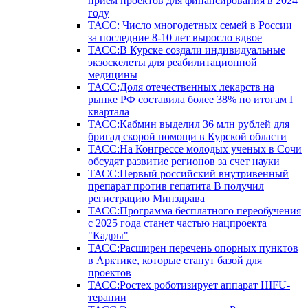
прием проектов для финансирования в 2024
году
ТАСС: Число многодетных семей в России
за последние 8-10 лет выросло вдвое
ТАСС:В Курске создали индивидуальные
экзоскелеты для реабилитационной
медицины
ТАСС:Доля отечественных лекарств на
рынке РФ составила более 38% по итогам I
квартала
ТАСС:Кабмин выделил 36 млн рублей для
бригад скорой помощи в Курской области
ТАСС:На Конгрессе молодых ученых в Сочи
обсудят развитие регионов за счет науки
ТАСС:Первый российский внутривенный
препарат против гепатита В получил
регистрацию Минздрава
ТАСС:Программа бесплатного переобучения
с 2025 года станет частью нацпроекта
"Кадры"
ТАСС:Расширен перечень опорных пунктов
в Арктике, которые станут базой для
проектов
ТАСС:Ростех роботизирует аппарат HIFU-
терапии