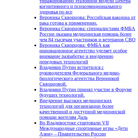
тиражированию эталонной модели Центра
когнитивного и психоэмоционального
здоровья по все
Вероника Скворцова: Российская вакцина от
рака готова к применению.
Вероника Скворцова: специалистами ФМБА
России оказана медицинская помощь более
чем 84 тысячам участников и ветеранов СВО
Вероника Скворцова: ФМБА как
инновационное агентство уделяет особое
внимание разработке и внедрению
передовых технологий
Владимир Путин встретился с
руководителем Федерального медико-
биологического агентства Вероникой
Скворцовой.
Владимир Путин принял участие в Форуме
будущих технологий.
Внедрение высоких медицинских
технологий для организации более
качественной и доступной медицинской
помощи жителям Даль
Во Владивостоке стартовали VII
Международные спортивные игры «Дети
Азии» – Правительство России