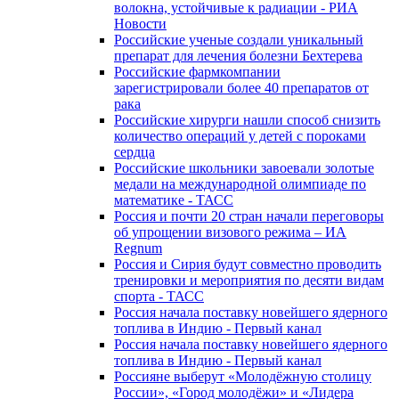
волокна, устойчивые к радиации - РИА
Новости
Российские ученые создали уникальный
препарат для лечения болезни Бехтерева
Российские фармкомпании
зарегистрировали более 40 препаратов от
рака
Российские хирурги нашли способ снизить
количество операций у детей с пороками
сердца
Российские школьники завоевали золотые
медали на международной олимпиаде по
математике - ТАСС
Россия и почти 20 стран начали переговоры
об упрощении визового режима – ИА
Regnum
Россия и Сирия будут совместно проводить
тренировки и мероприятия по десяти видам
спорта - ТАСС
Россия начала поставку новейшего ядерного
топлива в Индию - Первый канал
Россия начала поставку новейшего ядерного
топлива в Индию - Первый канал
Россияне выберут «Молодёжную столицу
России», «Город молодёжи» и «Лидера