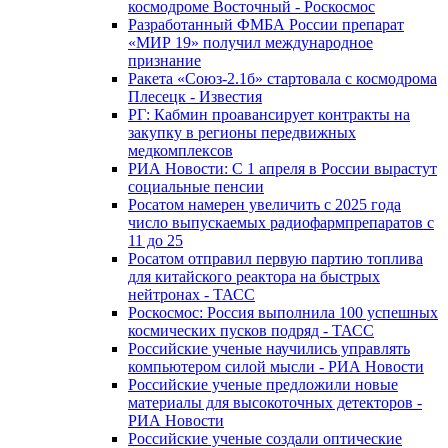
космодроме Восточный - Роскосмос
Разработанный ФМБА России препарат
«МИР 19» получил международное
признание
Ракета «Союз-2.1б» стартовала с космодрома
Плесецк - Известия
РГ: Кабмин проавансирует контракты на
закупку в регионы передвижных
медкомплексов
РИА Новости: С 1 апреля в России вырастут
социальные пенсии
Росатом намерен увеличить с 2025 года
число выпускаемых радиофармпрепаратов с
11 до 25
Росатом отправил первую партию топлива
для китайского реактора на быстрых
нейтронах - ТАСС
Роскосмос: Россия выполнила 100 успешных
космических пусков подряд - ТАСС
Российские ученые научились управлять
компьютером силой мысли - РИА Новости
Российские ученые предложили новые
материалы для высокоточных детекторов -
РИА Новости
Российские ученые создали оптические