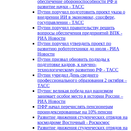
обеспечение обороноспособности РФ и
развитие науки - ТАСС
Путин поручил подготовить проект указа о
внедрении ИИ в экономике, соцсфере,
госуправлении - ТАСС
Путин поручил правительству решить
вопросы обеспечения предприятий ВПК -
РИА Новости
Путин поручил утвердить проект по
развитию робототехники до июля - РИА
Новости
Путин призвал обновить подходы к
подготовке кадров, к научно-
технологическому развитию РФ - ТАСС
Путин учредил День среднего
профессионального образования 2 октября –
ТАСС
Путин: великая победа над нацизмом
занимает особое место в истории России –
РИА Новости
ПФР начал перечислять пенсионерам
проиндексированные на 10% пенсии
Развитие движения студенческих отрядов на
космодроме Восточный - Роскосмос
Развитие движения студенческих отрядов на