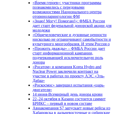
«Время героев»: участники программы
познакомились с передовыми
возможностями Национального центра
оториноларингологии ФМ
«Знаю! Могу! Помогаю!»: ФМБА России
дает старт федеральной донорской акции для
молодежи
«Общечеловеческие и духовные ценности
нисколько не ограничивают самобытности и
культурного многообразия. И этим Россия о
«Прожить дважды» – ФМБА России дает
старт информационной кампании,
подчеркивающей исключительную роль
донора
«Росатом» и компания Korea Hydro and
Nuclear Power заключили контракт на
участие в работах по проекту АЭС «Эль-
Дабаа»
«Роскосмос» завершил испытания «царь-
двигателя»
14 июня-Всемирный день донора крови
22–24 октября в Казани состоится саммит
БРИКС – первый в новом составе
Авиакомпания S7 запускает новые рейсы из
Хабаровска в дальневосточные и сибирские