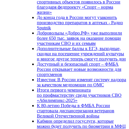
спортивных объектов появилось в России
благодаря федпроекту «Спорт – норма
жизни»
До конца года в России могут узаконить
производство препаратов в аптеках - Радио
Sputnik
Добровольцы «Добро.РФ» уже выполнили
более 650 тыс. заявок на оказание помощи
участникам СВО и их семьям
Дополнительные баллы к ЕГЭ, выходные,
скидки на посещение учреждений культуры
и многое другое теперь смогут получить дон
Доступный и безопасный спорт – ФМБА
России открывает новые возможности для
спортсменов
Известия: В России изменят систему надзора
за качеством медпомощи по ОМС
Итоги первого чемпионата
по профмастерству среди участников СВО
«Абилимпикс-2025»
К 80-летию Победы в ФМБА России
стартовала диспансеризация ветеранов
Великой Отечественной войны
Кабмин определил госуслуги, которые
можно будет получить по биометрии в МФЦ