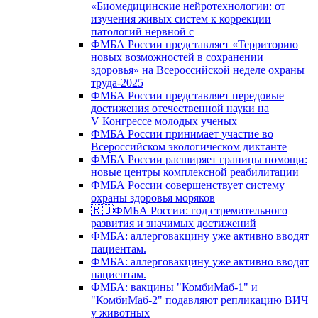
«Биомедицинские нейротехнологии: от
изучения живых систем к коррекции
патологий нервной с
ФМБА России представляет «Территорию
новых возможностей в сохранении
здоровья» на Всероссийской неделе охраны
труда-2025
ФМБА России представляет передовые
достижения отечественной науки на
V Конгрессе молодых ученых
ФМБА России принимает участие во
Всероссийском экологическом диктанте
ФМБА России расширяет границы помощи:
новые центры комплексной реабилитации
ФМБА России совершенствует систему
охраны здоровья моряков
🇷🇺ФМБА России: год стремительного
развития и значимых достижений
ФМБА: аллерговакцину уже активно вводят
пациентам.
ФМБА: аллерговакцину уже активно вводят
пациентам.
ФМБА: вакцины "КомбиМаб-1" и
"КомбиМаб-2" подавляют репликацию ВИЧ
у животных