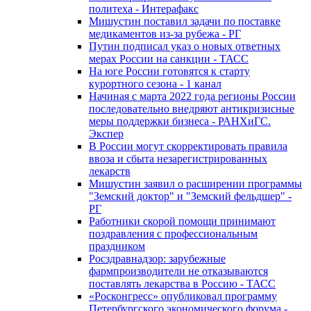
политеха - Интерафакс
Мишустин поставил задачи по поставке
медикаментов из-за рубежа - РГ
Путин подписал указ о новых ответных
мерах России на санкции - ТАСС
На юге России готовятся к старту
курортного сезона - 1 канал
Начиная с марта 2022 года регионы России
последовательно внедряют антикризисные
меры поддержки бизнеса - РАНХиГС.
Экспер
В России могут скорректировать правила
ввоза и сбыта незарегистрированных
лекарств
Мишустин заявил о расширении программы
"Земский доктор" и "Земский фельдшер" -
РГ
Работники скорой помощи принимают
поздравления с профессиональным
праздником
Росздравнадзор: зарубежные
фармпроизводители не отказываются
поставлять лекарства в Россию - ТАСС
«Росконгресс» опубликовал программу
Петербургского экономического форума -