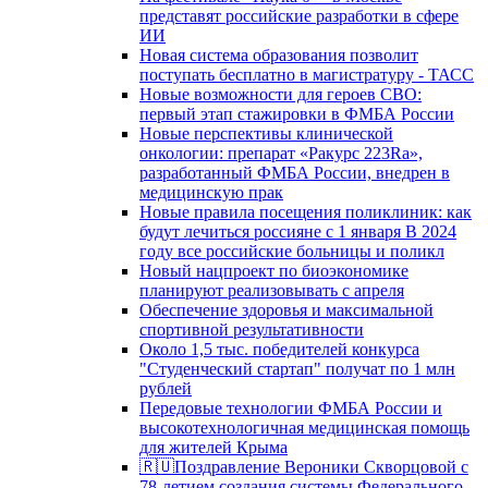
представят российские разработки в сфере
ИИ
Новая система образования позволит
поступать бесплатно в магистратуру - ТАСС
Новые возможности для героев СВО:
первый этап стажировки в ФМБА России
Новые перспективы клинической
онкологии: препарат «Ракурс 223Ra»,
разработанный ФМБА России, внедрен в
медицинскую прак
Новые правила посещения поликлиник: как
будут лечиться россияне с 1 января В 2024
году все российские больницы и поликл
Новый нацпроект по биоэкономике
планируют реализовывать с апреля
Обеспечение здоровья и максимальной
спортивной результативности
Около 1,5 тыс. победителей конкурса
"Студенческий стартап" получат по 1 млн
рублей
Передовые технологии ФМБА России и
высокотехнологичная медицинская помощь
для жителей Крыма
🇷🇺Поздравление Вероники Скворцовой с
78-летием создания системы Федерального