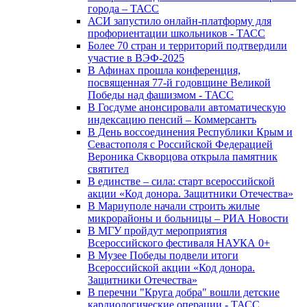
города – ТАСС
АСИ запустило онлайн-платформу для
профориентации школьников - ТАСС
Более 70 стран и территорий подтвердили
участие в ВЭФ-2025
В Афинах прошла конференция,
посвященная 77-й годовщине Великой
Победы над фашизмом - ТАСС
В Госдуме анонсировали автоматическую
индексацию пенсий – Коммерсантъ
В День воссоединения Республики Крым и
Севастополя с Российской Федерацией
Вероника Скворцова открыла памятник
святител
В единстве – сила: старт всероссийской
акции «Код донора. Защитники Отечества»
В Мариуполе начали строить жилые
микрорайоны и больницы – РИА Новости
В МГУ пройдут мероприятия
Всероссийского фестиваля НАУКА 0+
В Музее Победы подвели итоги
Всероссийской акции «Код донора.
Защитники Отечества»
В перечни "Круга добра" вошли детские
кардиологические операции - ТАСС