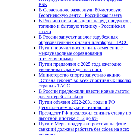
РБК
В Севастополе развернули 80-метровую
Георгиевскую ленту - Российская газета
В России снизились цены на ряд продуктов,
топливо и бытовую технику - Российская
газета
В России запустят аналог зарубежных
образовательных онлайн-платформ - ТАСС
Путин поручил восполнить отмененные
международные соревнования
отечественными
Путин предложил с 2025 года ежегодно
увеличивать расходы на спорт
Министерство спорта запустило акцию
"Страна героев" во всех спортивных школах
страны - ТАСС
В России предложили ввести новые льготы
для матерей - Lenta.ru
Путин объявил 2022-2031 годы в РФ
Десятилетием науки и технологий
Президент РФ предложил снизить ставку по
льготной ипотеке с 12 до 9%
Путин: Меры поддержки россиян на фоне
санкций должны работать без сбоев на всех
уровнях