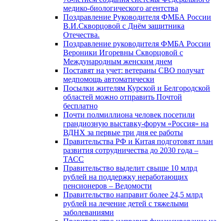
медико-биологического агентства
Поздравление Руководителя ФМБА России
В.И.Скворцовой с Днём защитника
Отечества.
Поздравление руководителя ФМБА России
Вероники Игоревны Скворцовой с
Международным женским днем
Поставят на учет: ветераны СВО получат
медпомощь автоматически
Посылки жителям Курской и Белгородской
областей можно отправить Почтой
бесплатно
Почти полмиллиона человек посетили
грандиозную выставку-форум «Россия» на
ВДНХ за первые три дня ее работы
Правительства РФ и Китая подготовят план
развития сотрудничества до 2030 года –
ТАСС
Правительство выделит свыше 10 млрд
рублей на поддержку неработающих
пенсионеров – Ведомости
Правительство направит более 24,5 млрд
рублей на лечение детей с тяжелыми
заболеваниями