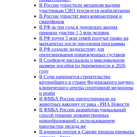
В России упростили механизм выдачи
участникам СВО техсредств реабилитации
В России упростят ввоз компьютеров и
смартфонов
В РФ за три года в донорских акциях
приняли участие 1,5 млн человек
В РФ почти 5 млн семей получат право на
маткапитал после продления программы
В РФ создали эндосистему для
протезирования поврежденных суставов
В Соцфонде рассказали о максимальном
размере пособия по беременности в 2026
году
В Сочи начинается строительство
крупнейшего в стране Федерального научно-
клинического центра спортивной медицины
и реаби
В ФМБА России протестировали на
животных вакцину от рака - РИА Новости
В ФМБА России разработан уникальный
способ терапии злокачественных
новообразований с использованием
наночастиц оксида же
В ядерном центре в Сарове прошла премьера