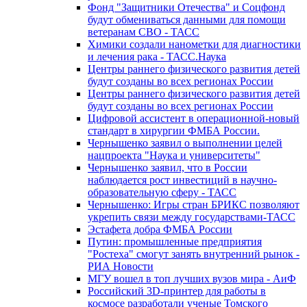
Фонд "Защитники Отечества" и Соцфонд
будут обмениваться данными для помощи
ветеранам СВО - ТАСС
Химики создали нанометки для диагностики
и лечения рака - ТАСС.Наука
Центры раннего физического развития детей
будут созданы во всех регионах России
Центры раннего физического развития детей
будут созданы во всех регионах России
Цифровой ассистент в операционной-новый
стандарт в хирургии ФМБА России.
Чернышенко заявил о выполнении целей
нацпроекта "Наука и университеты"
Чернышенко заявил, что в России
наблюдается рост инвестиций в научно-
образовательную сферу - ТАСС
Чернышенко: Игры стран БРИКС позволяют
укрепить связи между государствами-ТАСС
Эстафета добра ФМБА России
Путин: промышленные предприятия
"Ростеха" смогут занять внутренний рынок -
РИА Новости
МГУ вошел в топ лучших вузов мира - АиФ
Российский 3D-принтер для работы в
космосе разработали ученые Томского