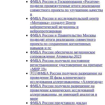
ФМБА России и Госкорпорация «Росатом»
подвели промежуточные итоги реализации
совместного проекта по улучшению качества
и
ФМБА России и исследовательский центр
«Моторика» создадут Центр
кибернетической медицины и
нейропротезирован
ФМБА России и Правительство Москвы
подводят итоги реализации совместного
проекта по сохранению когнитивных
навыков и пс
ФМБА России обеспечило медицинское
сопровождение Атомиады-2023
ФМБА России получило постоянное
регистрационное удостоверение на препарат
«МИР 19»
🇷🇺ФМБА России получило разрешение на
проведение III фазы клинического
исследования аллерговакцины «Аллергарда»
ФМБА России получило разрешение на
проведение клинических исследований
аллерговакцины, не имеющей аналогов в
мире
ФМБА России представило доклад