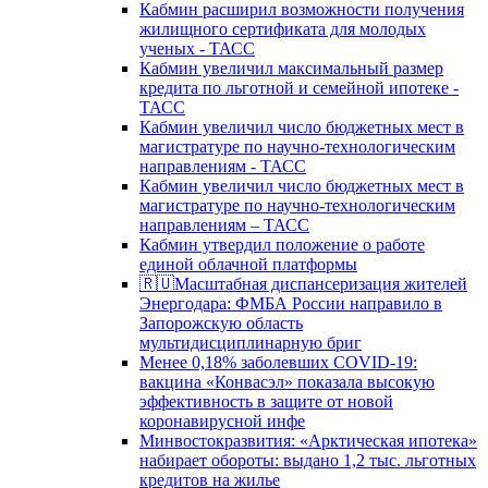
Кабмин расширил возможности получения
жилищного сертификата для молодых
ученых - ТАСС
Кабмин увеличил максимальный размер
кредита по льготной и семейной ипотеке -
ТАСС
Кабмин увеличил число бюджетных мест в
магистратуре по научно-технологическим
направлениям - ТАСС
Кабмин увеличил число бюджетных мест в
магистратуре по научно-технологическим
направлениям – ТАСС
Кабмин утвердил положение о работе
единой облачной платформы
🇷🇺Масштабная диспансеризация жителей
Энергодара: ФМБА России направило в
Запорожскую область
мультидисциплинарную бриг
Менее 0,18% заболевших COVID-19:
вакцина «Конвасэл» показала высокую
эффективность в защите от новой
коронавирусной инфе
Минвостокразвития: «Арктическая ипотека»
набирает обороты: выдано 1,2 тыс. льготных
кредитов на жилье