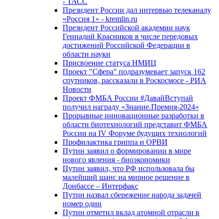
- ТАСС
Президент России дал интервью телеканалу
«Россия 1» - kremlin.ru
Президент Российской академии наук
Геннадий Красников в числе передовых
достижений Российской Федерации в
области науки
Присвоение статуса НМИЦ
Проект "Сфера" подразумевает запуск 162
спутников, рассказали в Роскосмосе - РИА
Новости
Проект ФМБА России #ДавайВступай
получил награду «Знание.Премия-2024»
Прорывные инновационные разработки в
области биотехнологий представит ФМБА
России на IV Форуме будущих технологий
Профилактика гриппа и ОРВИ
Путин заявил о формировании в мире
нового явления - биоэкономики
Путин заявил, что РФ использовала бы
малейший шанс на мирное решение в
Донбассе – Интерфакс
Путин назвал сбережение народа задачей
номер один
Путин отметил вклад атомной отрасли в