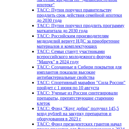
ипотеке"
ТАСС: Путин поручил правительству
продлить срок действия семейной ипотеки
до 2030 года
ТАСС: Путин поручил продлить программу
маткапитала до 2030 года
ТАСС: Российским производителям
медизделий вернут НДС за приобретение
материалов и комплектующих
ТАСС: Семьи станут участниками
всероссийского молодежного форума
"Машук" в 2024 году
ТАСС: Созданные в Сибири покрытия для
имплантов показали высокие
антибактериальные свойства
ТАСС: Спортивный марафон "Сила России"
пройдет с 1 июня по 10 августа
ТАСС: Ученые из России синтезировали
препараты, препятствующие старению
клеток
ТАСС: Фонд "Круг добра" получил 145,5
млрд рублей на закупку препаратов и
оборудования в 2023 г
ТАСС: Фонд президентских грантов начал