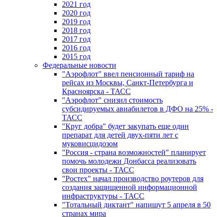
2021 год
2020 год
2019 год
2018 год
2017 год
2016 год
2015 год
Федеральные новости
"Аэрофлот" ввел пенсионный тариф на
рейсах из Москвы, Санкт-Петербурга и
Красноярска - ТАСС
"Аэрофлот" снизил стоимость
субсидируемых авиабилетов в ДФО на 25% -
ТАСС
"Круг добра" будет закупать еще один
препарат для детей двух-пяти лет с
муковисцидозом
"Россия - страна возможностей" планирует
помочь молодежи Донбасса реализовать
свои проекты - ТАСС
"Ростех" начал производство роутеров для
создания защищенной информационной
инфраструктуры - ТАСС
"Тотальный диктант" напишут 5 апреля в 50
странах мира