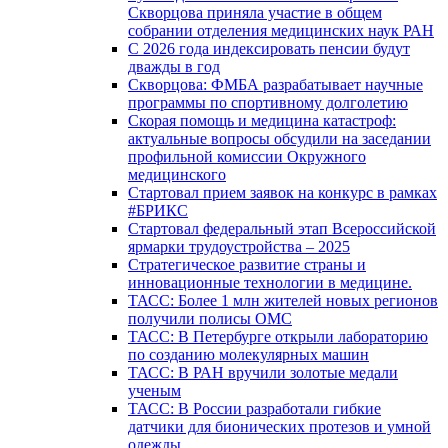
Скворцова приняла участие в общем
собрании отделения медицинских наук РАН
С 2026 года индексировать пенсии будут
дважды в год
Скворцова: ФМБА разрабатывает научные
программы по спортивному долголетию
Скорая помощь и медицина катастроф:
актуальные вопросы обсудили на заседании
профильной комиссии Окружного
медицинского
Стартовал прием заявок на конкурс в рамках
#БРИКС
Стартовал федеральный этап Всероссийской
ярмарки трудоустройства – 2025
Стратегическое развитие страны и
инновационные технологии в медицине.
ТАСС: Более 1 млн жителей новых регионов
получили полисы ОМС
ТАСС: В Петербурге открыли лабораторию
по созданию молекулярных машин
ТАСС: В РАН вручили золотые медали
ученым
ТАСС: В России разработали гибкие
датчики для бионических протезов и умной
одежды