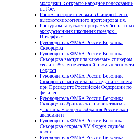
молодёжи»: открыто народное голосование
на Госу
Ростех построит первый в Сибири Центр
высокотехнологичного протезирования.
Ростуризм запускает программу бесплатных
экскурсионных школьных поездок -
Интерфакс
Руководитель ФМБА России Вероника
Скворцова
Руководитель ФМБА России Вероника
Скворцова выступила ключевым спикером
сессии «80-летие атомной промышленности.
Гордост
Руководитель ФМБА России Вероника
Скворцова выступила на заседании Совета
при Президенте Российской Федерации по
физичес
Руководитель ФМБА России Вероника
Скворцова обратилась с приветствием к
участникам общего собрания Российской
академии н
Руководитель ФМБА России Вероника
Скворцова открыла XV Форум службы
крови
Руководитель ФМБА России Вероника