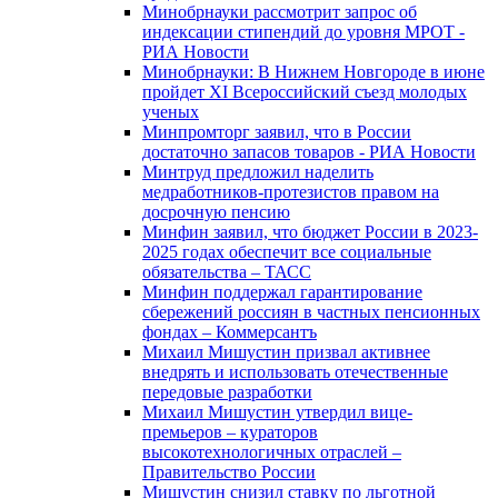
Минобрнауки рассмотрит запрос об
индексации стипендий до уровня МРОТ -
РИА Новости
Минобрнауки: В Нижнем Новгороде в июне
пройдет XI Всероссийский съезд молодых
ученых
Минпромторг заявил, что в России
достаточно запасов товаров - РИА Новости
Минтруд предложил наделить
медработников-протезистов правом на
досрочную пенсию
Минфин заявил, что бюджет России в 2023-
2025 годах обеспечит все социальные
обязательства – ТАСС
Минфин поддержал гарантирование
сбережений россиян в частных пенсионных
фондах – Коммерсантъ
Михаил Мишустин призвал активнее
внедрять и использовать отечественные
передовые разработки
Михаил Мишустин утвердил вице-
премьеров – кураторов
высокотехнологичных отраслей –
Правительство России
Мишустин снизил ставку по льготной