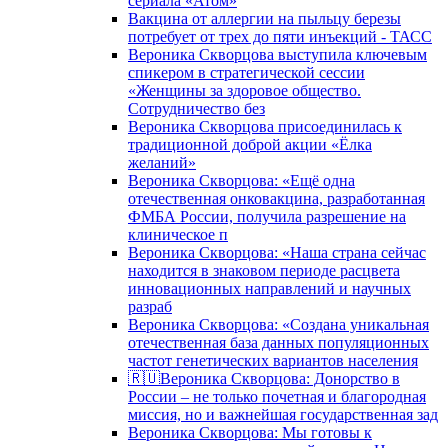
сериала «Атом»
Вакцина от аллергии на пыльцу березы
потребует от трех до пяти инъекций - ТАСС
Вероника Скворцова выступила ключевым
спикером в стратегической сессии
«Женщины за здоровое общество.
Сотрудничество без
Вероника Скворцова присоединилась к
традиционной доброй акции «Ёлка
желаний»
Вероника Скворцова: «Ещё одна
отечественная онковакцина, разработанная
ФМБА России, получила разрешение на
клиническое п
Вероника Скворцова: «Наша страна сейчас
находится в знаковом периоде расцвета
инновационных направлений и научных
разраб
Вероника Скворцова: «Создана уникальная
отечественная база данных популяционных
частот генетических вариантов населения
🇷🇺Вероника Скворцова: Донорство в
России – не только почетная и благородная
миссия, но и важнейшая государственная зад
Вероника Скворцова: Мы готовы к