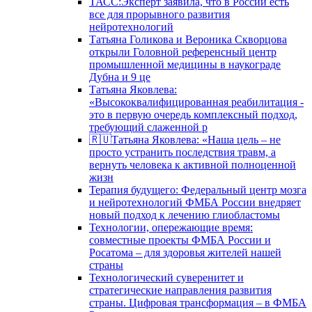
ТАСС:Эксперт заявила, что в России есть
все для прорывного развития
нейротехнологий
Татьяна Голикова и Вероника Скворцова
открыли Головной референсный центр
промышленной медицины в наукограде
Дубна и 9 це
Татьяна Яковлева:
«Высококвалифицированная реабилитация -
это в первую очередь комплексный подход,
требующий слаженной р
🇷🇺Татьяна Яковлева: «Наша цель – не
просто устранить последствия травм, а
вернуть человека к активной полноценной
жизн
Терапия будущего: Федеральный центр мозга
и нейротехнологий ФМБА России внедряет
новый подход к лечению глиобластомы
Технологии, опережающие время:
совместные проекты ФМБА России и
Росатома – для здоровья жителей нашей
страны
Технологический суверенитет и
стратегические направления развития
страны. Цифровая трансформация – в ФМБА