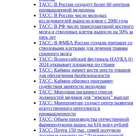
ТАСС: В России создадут более 60 центров
промышленной медицины
ТАСС: В России число молодых
исследователей выросло вдвое с 2000 года
ТАСС: В РФ число трансплантаций костного
мозга и стволовых клеток выросло на 50% за
пять лет
ТАСС: В ФМБА России создали препарат со
стволовыми клетками для лечения травмы
спинного мозга
ТАСС: Всероссийский фестиваль НАУКА 0+
2024 открывает площадки по стране
ТАСС: Кабмин начнет вести реестр товаров
для обеспечения биобезопасности
ТАСС: Кабмин обновил программу
содействия занятости молодежи
ТАСС: Минздрав расширил список
должностей медиков для "земских" выплат
ТАСС: Минпромторг создаст центр развития
искусственного интеллекта в
промышленности
ТАСС: Объем производства отечественной
фармпродукции вырос на 616 млрд рублей
ТАСС: Почти 150 тыс. семей получили
льготные кредиты по "Дальневосточной