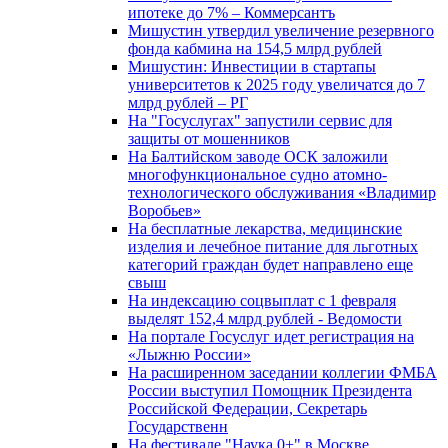
ипотеке до 7% – Коммерсантъ
Мишустин утвердил увеличение резервного
фонда кабмина на 154,5 млрд рублей
Мишустин: Инвестиции в стартапы
университетов к 2025 году увеличатся до 7
млрд рублей – РГ
На "Госуслугах" запустили сервис для
защиты от мошенников
На Балтийском заводе ОСК заложили
многофункциональное судно атомно-
технологического обслуживания «Владимир
Воробьев»
На бесплатные лекарства, медицинские
изделия и лечебное питание для льготных
категорий граждан будет направлено еще
свыш
На индексацию соцвыплат с 1 февраля
выделят 152,4 млрд рублей - Ведомости
На портале Госуслуг идет регистрация на
«Лыжню России»
На расширенном заседании коллегии ФМБА
России выступил Помощник Президента
Российской Федерации, Секретарь
Государственн
На фестивале "Наука 0+" в Москве