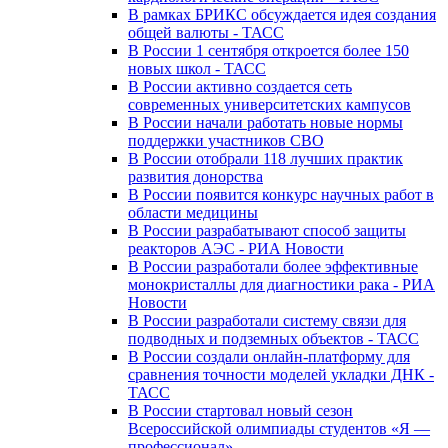
В рамках БРИКС обсуждается идея создания
общей валюты - ТАСС
В России 1 сентября откроется более 150
новых школ - ТАСС
В России активно создается сеть
современных университетских кампусов
В России начали работать новые нормы
поддержки участников СВО
В России отобрали 118 лучших практик
развития донорства
В России появится конкурс научных работ в
области медицины
В России разрабатывают способ защиты
реакторов АЭС - РИА Новости
В России разработали более эффективные
монокристаллы для диагностики рака - РИА
Новости
В России разработали систему связи для
подводных и подземных объектов - ТАСС
В России создали онлайн-платформу для
сравнения точности моделей укладки ДНК -
ТАСС
В России стартовал новый сезон
Всероссийской олимпиады студентов «Я —
профессионал»