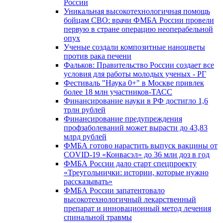
России
Уникальная высокотехнологичная помощь
бойцам СВО: врачи ФМБА России провели
первую в стране операцию неоперабельной
опух
Ученые создали композитные наноцветы
против рака печени
Фальков: Правительство России создает все
условия для работы молодых ученых - РГ
Фестиваль "Наука 0+" в Москве привлек
более 18 млн участников-ТАСС
Финансирование науки в РФ достигло 1,6
трлн рублей
Финансирование предупреждения
профзаболеваний может вырасти до 43,83
млрд рублей
ФМБА готово нарастить выпуск вакцины от
COVID-19 «Конвасэл» до 36 млн доз в год
ФМБА России дало старт спецпроекту
«Треугольнички: истории, которые нужно
рассказывать»
ФМБА России запатентовало
высокотехнологичный лекарственный
препарат и инновационный метод лечения
спинальной травмы