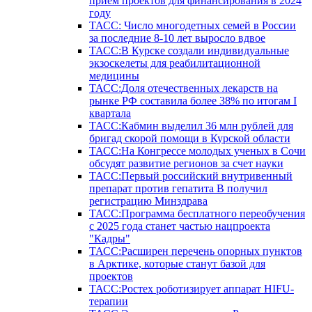
прием проектов для финансирования в 2024
году
ТАСС: Число многодетных семей в России
за последние 8-10 лет выросло вдвое
ТАСС:В Курске создали индивидуальные
экзоскелеты для реабилитационной
медицины
ТАСС:Доля отечественных лекарств на
рынке РФ составила более 38% по итогам I
квартала
ТАСС:Кабмин выделил 36 млн рублей для
бригад скорой помощи в Курской области
ТАСС:На Конгрессе молодых ученых в Сочи
обсудят развитие регионов за счет науки
ТАСС:Первый российский внутривенный
препарат против гепатита В получил
регистрацию Минздрава
ТАСС:Программа бесплатного переобучения
с 2025 года станет частью нацпроекта
"Кадры"
ТАСС:Расширен перечень опорных пунктов
в Арктике, которые станут базой для
проектов
ТАСС:Ростех роботизирует аппарат HIFU-
терапии