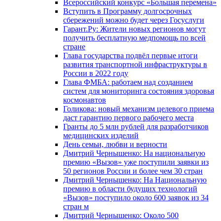
Всероссийский конкурс «Большая перемена»
Вступить в Программу долгосрочных
сбережений можно будет через Госуслуги
Гарант.Ру: Жители новых регионов могут
получить бесплатную медпомощь по всей
стране
Глава государства подвёл первые итоги
развития транспортной инфраструктуры в
России в 2022 году
Глава ФМБА: работаем над созданием
систем для мониторинга состояния здоровья
космонавтов
Голикова: новый механизм целевого приема
даст гарантию первого рабочего места
Гранты до 5 млн рублей для разработчиков
медицинских изделий
День семьи, любви и верности
Дмитрий Чернышенко: На национальную
премию «Вызов» уже поступили заявки из
50 регионов России и более чем 30 стран
Дмитрий Чернышенко: На Национальную
премию в области будущих технологий
«Вызов» поступило около 600 заявок из 34
стран м
Дмитрий Чернышенко: Около 500