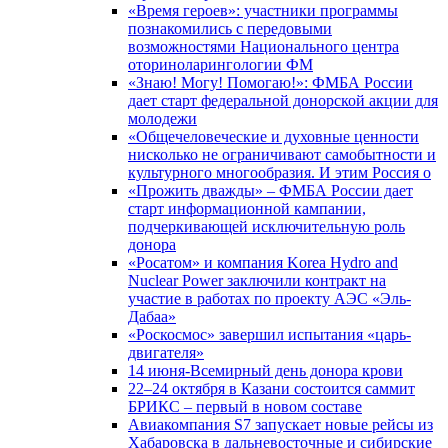
«Время героев»: участники программы
познакомились с передовыми
возможностями Национального центра
оториноларингологии ФМ
«Знаю! Могу! Помогаю!»: ФМБА России
дает старт федеральной донорской акции для
молодежи
«Общечеловеческие и духовные ценности
нисколько не ограничивают самобытности и
культурного многообразия. И этим Россия о
«Прожить дважды» – ФМБА России дает
старт информационной кампании,
подчеркивающей исключительную роль
донора
«Росатом» и компания Korea Hydro and
Nuclear Power заключили контракт на
участие в работах по проекту АЭС «Эль-
Дабаа»
«Роскосмос» завершил испытания «царь-
двигателя»
14 июня-Всемирный день донора крови
22–24 октября в Казани состоится саммит
БРИКС – первый в новом составе
Авиакомпания S7 запускает новые рейсы из
Хабаровска в дальневосточные и сибирские