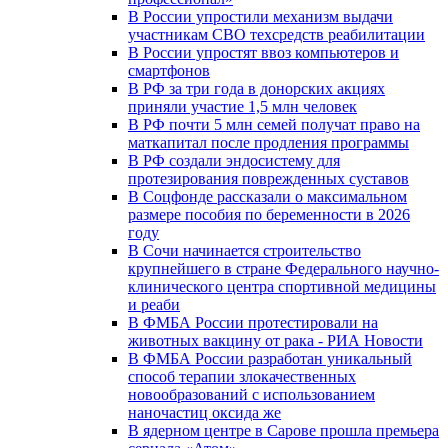
В России упростили механизм выдачи
участникам СВО техсредств реабилитации
В России упростят ввоз компьютеров и
смартфонов
В РФ за три года в донорских акциях
приняли участие 1,5 млн человек
В РФ почти 5 млн семей получат право на
маткапитал после продления программы
В РФ создали эндосистему для
протезирования поврежденных суставов
В Соцфонде рассказали о максимальном
размере пособия по беременности в 2026
году
В Сочи начинается строительство
крупнейшего в стране Федерального научно-
клинического центра спортивной медицины
и реаби
В ФМБА России протестировали на
животных вакцину от рака - РИА Новости
В ФМБА России разработан уникальный
способ терапии злокачественных
новообразований с использованием
наночастиц оксида же
В ядерном центре в Сарове прошла премьера