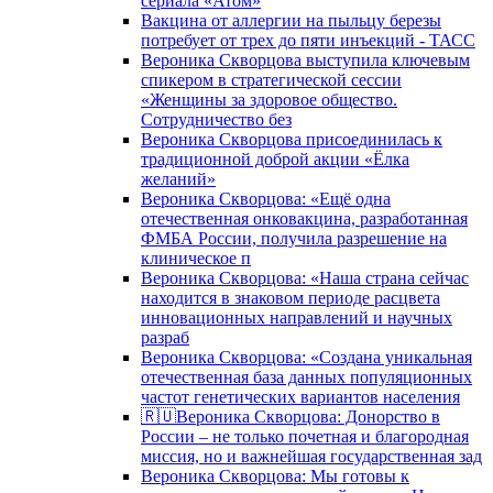
сериала «Атом»
Вакцина от аллергии на пыльцу березы
потребует от трех до пяти инъекций - ТАСС
Вероника Скворцова выступила ключевым
спикером в стратегической сессии
«Женщины за здоровое общество.
Сотрудничество без
Вероника Скворцова присоединилась к
традиционной доброй акции «Ёлка
желаний»
Вероника Скворцова: «Ещё одна
отечественная онковакцина, разработанная
ФМБА России, получила разрешение на
клиническое п
Вероника Скворцова: «Наша страна сейчас
находится в знаковом периоде расцвета
инновационных направлений и научных
разраб
Вероника Скворцова: «Создана уникальная
отечественная база данных популяционных
частот генетических вариантов населения
🇷🇺Вероника Скворцова: Донорство в
России – не только почетная и благородная
миссия, но и важнейшая государственная зад
Вероника Скворцова: Мы готовы к