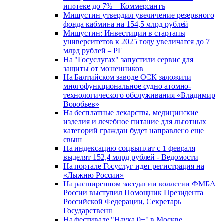
ипотеке до 7% – Коммерсантъ
Мишустин утвердил увеличение резервного
фонда кабмина на 154,5 млрд рублей
Мишустин: Инвестиции в стартапы
университетов к 2025 году увеличатся до 7
млрд рублей – РГ
На "Госуслугах" запустили сервис для
защиты от мошенников
На Балтийском заводе ОСК заложили
многофункциональное судно атомно-
технологического обслуживания «Владимир
Воробьев»
На бесплатные лекарства, медицинские
изделия и лечебное питание для льготных
категорий граждан будет направлено еще
свыш
На индексацию соцвыплат с 1 февраля
выделят 152,4 млрд рублей - Ведомости
На портале Госуслуг идет регистрация на
«Лыжню России»
На расширенном заседании коллегии ФМБА
России выступил Помощник Президента
Российской Федерации, Секретарь
Государственн
На фестивале "Наука 0+" в Москве