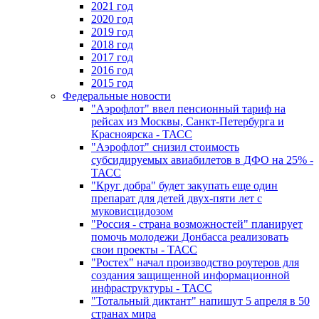
2021 год
2020 год
2019 год
2018 год
2017 год
2016 год
2015 год
Федеральные новости
"Аэрофлот" ввел пенсионный тариф на
рейсах из Москвы, Санкт-Петербурга и
Красноярска - ТАСС
"Аэрофлот" снизил стоимость
субсидируемых авиабилетов в ДФО на 25% -
ТАСС
"Круг добра" будет закупать еще один
препарат для детей двух-пяти лет с
муковисцидозом
"Россия - страна возможностей" планирует
помочь молодежи Донбасса реализовать
свои проекты - ТАСС
"Ростех" начал производство роутеров для
создания защищенной информационной
инфраструктуры - ТАСС
"Тотальный диктант" напишут 5 апреля в 50
странах мира