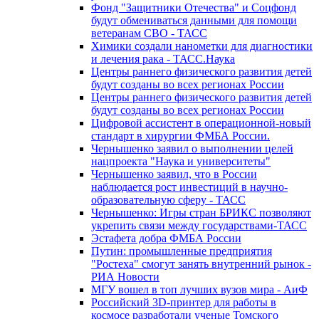
Фонд "Защитники Отечества" и Соцфонд
будут обмениваться данными для помощи
ветеранам СВО - ТАСС
Химики создали нанометки для диагностики
и лечения рака - ТАСС.Наука
Центры раннего физического развития детей
будут созданы во всех регионах России
Центры раннего физического развития детей
будут созданы во всех регионах России
Цифровой ассистент в операционной-новый
стандарт в хирургии ФМБА России.
Чернышенко заявил о выполнении целей
нацпроекта "Наука и университеты"
Чернышенко заявил, что в России
наблюдается рост инвестиций в научно-
образовательную сферу - ТАСС
Чернышенко: Игры стран БРИКС позволяют
укрепить связи между государствами-ТАСС
Эстафета добра ФМБА России
Путин: промышленные предприятия
"Ростеха" смогут занять внутренний рынок -
РИА Новости
МГУ вошел в топ лучших вузов мира - АиФ
Российский 3D-принтер для работы в
космосе разработали ученые Томского