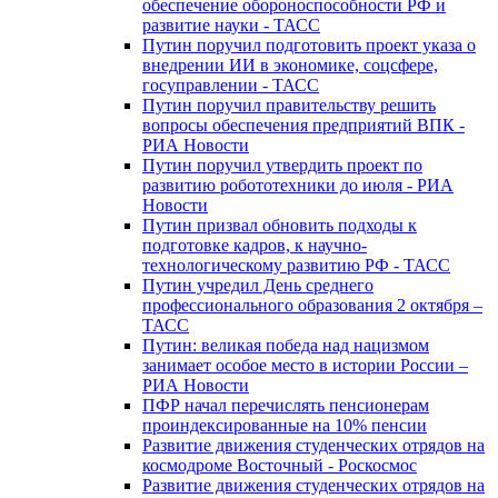
обеспечение обороноспособности РФ и
развитие науки - ТАСС
Путин поручил подготовить проект указа о
внедрении ИИ в экономике, соцсфере,
госуправлении - ТАСС
Путин поручил правительству решить
вопросы обеспечения предприятий ВПК -
РИА Новости
Путин поручил утвердить проект по
развитию робототехники до июля - РИА
Новости
Путин призвал обновить подходы к
подготовке кадров, к научно-
технологическому развитию РФ - ТАСС
Путин учредил День среднего
профессионального образования 2 октября –
ТАСС
Путин: великая победа над нацизмом
занимает особое место в истории России –
РИА Новости
ПФР начал перечислять пенсионерам
проиндексированные на 10% пенсии
Развитие движения студенческих отрядов на
космодроме Восточный - Роскосмос
Развитие движения студенческих отрядов на