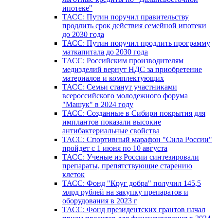
ипотеке"
ТАСС: Путин поручил правительству
продлить срок действия семейной ипотеки
до 2030 года
ТАСС: Путин поручил продлить программу
маткапитала до 2030 года
ТАСС: Российским производителям
медизделий вернут НДС за приобретение
материалов и комплектующих
ТАСС: Семьи станут участниками
всероссийского молодежного форума
"Машук" в 2024 году
ТАСС: Созданные в Сибири покрытия для
имплантов показали высокие
антибактериальные свойства
ТАСС: Спортивный марафон "Сила России"
пройдет с 1 июня по 10 августа
ТАСС: Ученые из России синтезировали
препараты, препятствующие старению
клеток
ТАСС: Фонд "Круг добра" получил 145,5
млрд рублей на закупку препаратов и
оборудования в 2023 г
ТАСС: Фонд президентских грантов начал