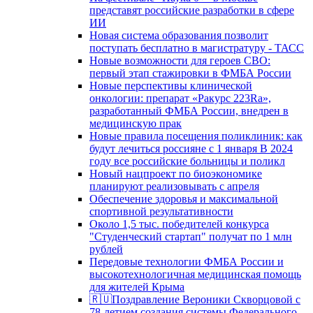
представят российские разработки в сфере
ИИ
Новая система образования позволит
поступать бесплатно в магистратуру - ТАСС
Новые возможности для героев СВО:
первый этап стажировки в ФМБА России
Новые перспективы клинической
онкологии: препарат «Ракурс 223Ra»,
разработанный ФМБА России, внедрен в
медицинскую прак
Новые правила посещения поликлиник: как
будут лечиться россияне с 1 января В 2024
году все российские больницы и поликл
Новый нацпроект по биоэкономике
планируют реализовывать с апреля
Обеспечение здоровья и максимальной
спортивной результативности
Около 1,5 тыс. победителей конкурса
"Студенческий стартап" получат по 1 млн
рублей
Передовые технологии ФМБА России и
высокотехнологичная медицинская помощь
для жителей Крыма
🇷🇺Поздравление Вероники Скворцовой с
78-летием создания системы Федерального