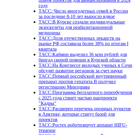
прием проектов для финансирования в 2024
году
ТАСС: Число многодетных семей в России
за последние 8-10 лет выросло вдвое
ТАСС:В Курске создали индивидуальные
экзоскелеты для реабилитационной
медицины
ТАСС:Доля отечественных лекарств на
рынке РФ составила более 38% по итогам I
квартала
ТАСС:Кабмин выделил 36 млн рублей для
бригад скорой помощи в Курской области
ТАСС:На Конгрессе молодых ученых в Сочи
обсудят развитие регионов за счет науки
ТАСС:Первый российский внутривенный
препарат против гепатита В получил
регистрацию Минздрава
ТАСС:Программа бесплатного переобучения
с 2025 года станет частью нацпроекта
"Кадры"
ТАСС:Расширен перечень опорных пунктов
в Арктике, которые станут базой для
проектов
ТАСС:Ростех роботизирует аппарат HIFU-
терапии