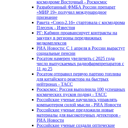
космодроме Восточный - Роскосмос
Разработанный ФМБА России препарат
«МИР 19» получил международное
признание
Ракета «Союз-2.1б» стартовала с космодрома
Плесецк - Известия
РГ: Кабмин проавансирует контракты на
закупку в регионы передвижных
медкомплексов
РИА Новости: С 1 апреля в России вырастут
социальные пенсии
Росатом намерен увеличить с 2025 года
число выпускаемых радиофармпрепаратов с
11 до 25
Росатом отправил первую партию топлива
для китайского реактора на быстрых
нейтронах - ТАСС
Роскосмос: Россия выполнила 100 успешных
космических пусков подряд - ТАСС
Российские ученые научились управлять
компьютером силой мысли - РИА Новости
Российские ученые предложили новые
материалы для высокоточных детекторов -
РИА Новости
Российские ученые создали оптические