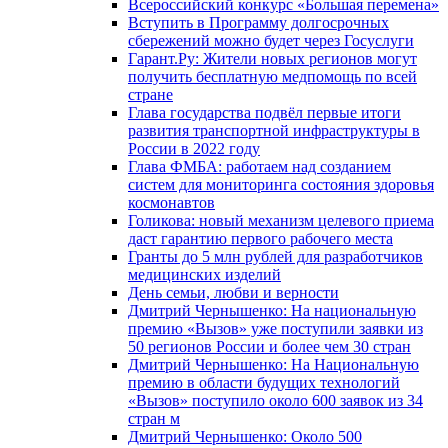
Всероссийский конкурс «Большая перемена»
Вступить в Программу долгосрочных
сбережений можно будет через Госуслуги
Гарант.Ру: Жители новых регионов могут
получить бесплатную медпомощь по всей
стране
Глава государства подвёл первые итоги
развития транспортной инфраструктуры в
России в 2022 году
Глава ФМБА: работаем над созданием
систем для мониторинга состояния здоровья
космонавтов
Голикова: новый механизм целевого приема
даст гарантию первого рабочего места
Гранты до 5 млн рублей для разработчиков
медицинских изделий
День семьи, любви и верности
Дмитрий Чернышенко: На национальную
премию «Вызов» уже поступили заявки из
50 регионов России и более чем 30 стран
Дмитрий Чернышенко: На Национальную
премию в области будущих технологий
«Вызов» поступило около 600 заявок из 34
стран м
Дмитрий Чернышенко: Около 500