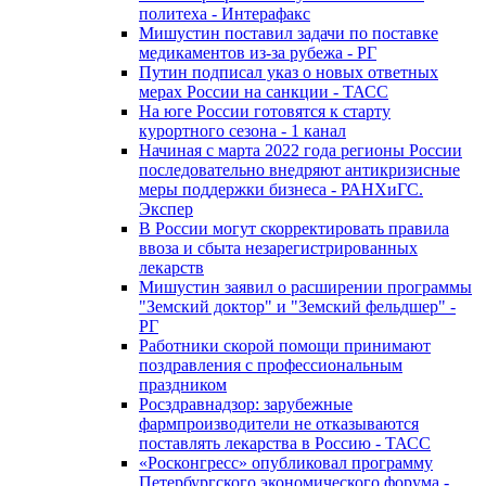
политеха - Интерафакс
Мишустин поставил задачи по поставке
медикаментов из-за рубежа - РГ
Путин подписал указ о новых ответных
мерах России на санкции - ТАСС
На юге России готовятся к старту
курортного сезона - 1 канал
Начиная с марта 2022 года регионы России
последовательно внедряют антикризисные
меры поддержки бизнеса - РАНХиГС.
Экспер
В России могут скорректировать правила
ввоза и сбыта незарегистрированных
лекарств
Мишустин заявил о расширении программы
"Земский доктор" и "Земский фельдшер" -
РГ
Работники скорой помощи принимают
поздравления с профессиональным
праздником
Росздравнадзор: зарубежные
фармпроизводители не отказываются
поставлять лекарства в Россию - ТАСС
«Росконгресс» опубликовал программу
Петербургского экономического форума -