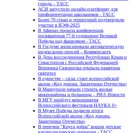
города – ТАСС
АСИ запустило онлайн-платформу для
профориентации школьников - ТАСС
Более 70 стран и территорий подтвердили
участие в ВЭФ-2025
В Афинах прошла конференция,
посвященная 77-й годовщине Великой
Победы над фашизмом - ТАСС
В Госдуме анонсировали автоматическую
индексацию пенсий – Коммерсантъ
В День воссоединения Республики Крым и
Севастополя с Российской Федерацией
Вероника Скворцова открыла памятник
святител
В единстве – сила: старт всероссийской
акции «Код донора. Защитники Отечества»
В Мариуполе начали строить жилые
микрорайоны и больницы – РИА Новости
В МГУ пройдут мероприятия
Всероссийского фестиваля НАУКА 0+
В Музее Победы подвели итоги
Всероссийской акции «Код донора.
Защитники Отечества»
В перечни "Круга добра" вошли детские
кардиологические операции - ТАСС