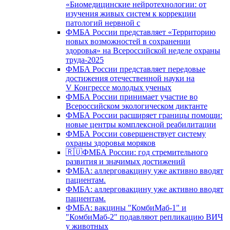
«Биомедицинские нейротехнологии: от
изучения живых систем к коррекции
патологий нервной с
ФМБА России представляет «Территорию
новых возможностей в сохранении
здоровья» на Всероссийской неделе охраны
труда-2025
ФМБА России представляет передовые
достижения отечественной науки на
V Конгрессе молодых ученых
ФМБА России принимает участие во
Всероссийском экологическом диктанте
ФМБА России расширяет границы помощи:
новые центры комплексной реабилитации
ФМБА России совершенствует систему
охраны здоровья моряков
🇷🇺ФМБА России: год стремительного
развития и значимых достижений
ФМБА: аллерговакцину уже активно вводят
пациентам.
ФМБА: аллерговакцину уже активно вводят
пациентам.
ФМБА: вакцины "КомбиМаб-1" и
"КомбиМаб-2" подавляют репликацию ВИЧ
у животных