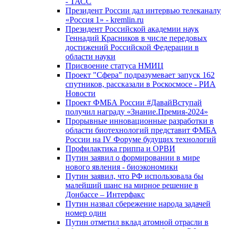
- ТАСС
Президент России дал интервью телеканалу
«Россия 1» - kremlin.ru
Президент Российской академии наук
Геннадий Красников в числе передовых
достижений Российской Федерации в
области науки
Присвоение статуса НМИЦ
Проект "Сфера" подразумевает запуск 162
спутников, рассказали в Роскосмосе - РИА
Новости
Проект ФМБА России #ДавайВступай
получил награду «Знание.Премия-2024»
Прорывные инновационные разработки в
области биотехнологий представит ФМБА
России на IV Форуме будущих технологий
Профилактика гриппа и ОРВИ
Путин заявил о формировании в мире
нового явления - биоэкономики
Путин заявил, что РФ использовала бы
малейший шанс на мирное решение в
Донбассе – Интерфакс
Путин назвал сбережение народа задачей
номер один
Путин отметил вклад атомной отрасли в