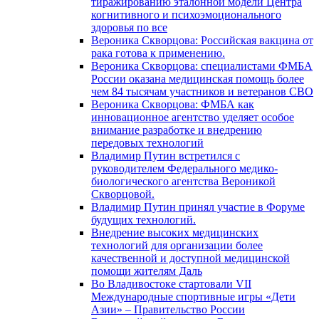
тиражированию эталонной модели Центра
когнитивного и психоэмоционального
здоровья по все
Вероника Скворцова: Российская вакцина от
рака готова к применению.
Вероника Скворцова: специалистами ФМБА
России оказана медицинская помощь более
чем 84 тысячам участников и ветеранов СВО
Вероника Скворцова: ФМБА как
инновационное агентство уделяет особое
внимание разработке и внедрению
передовых технологий
Владимир Путин встретился с
руководителем Федерального медико-
биологического агентства Вероникой
Скворцовой.
Владимир Путин принял участие в Форуме
будущих технологий.
Внедрение высоких медицинских
технологий для организации более
качественной и доступной медицинской
помощи жителям Даль
Во Владивостоке стартовали VII
Международные спортивные игры «Дети
Азии» – Правительство России