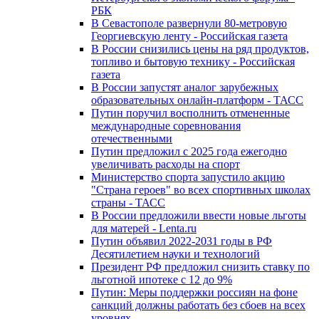
РБК
В Севастополе развернули 80-метровую
Георгиевскую ленту - Российская газета
В России снизились цены на ряд продуктов,
топливо и бытовую технику - Российская
газета
В России запустят аналог зарубежных
образовательных онлайн-платформ - ТАСС
Путин поручил восполнить отмененные
международные соревнования
отечественными
Путин предложил с 2025 года ежегодно
увеличивать расходы на спорт
Министерство спорта запустило акцию
"Страна героев" во всех спортивных школах
страны - ТАСС
В России предложили ввести новые льготы
для матерей - Lenta.ru
Путин объявил 2022-2031 годы в РФ
Десятилетием науки и технологий
Президент РФ предложил снизить ставку по
льготной ипотеке с 12 до 9%
Путин: Меры поддержки россиян на фоне
санкций должны работать без сбоев на всех
уровнях