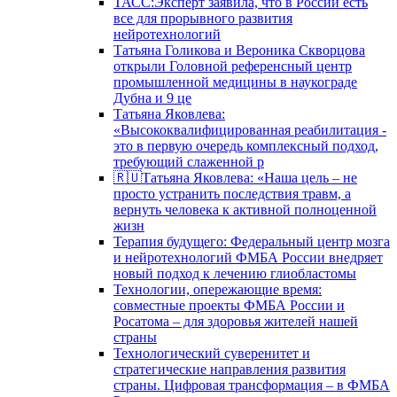
ТАСС:Эксперт заявила, что в России есть
все для прорывного развития
нейротехнологий
Татьяна Голикова и Вероника Скворцова
открыли Головной референсный центр
промышленной медицины в наукограде
Дубна и 9 це
Татьяна Яковлева:
«Высококвалифицированная реабилитация -
это в первую очередь комплексный подход,
требующий слаженной р
🇷🇺Татьяна Яковлева: «Наша цель – не
просто устранить последствия травм, а
вернуть человека к активной полноценной
жизн
Терапия будущего: Федеральный центр мозга
и нейротехнологий ФМБА России внедряет
новый подход к лечению глиобластомы
Технологии, опережающие время:
совместные проекты ФМБА России и
Росатома – для здоровья жителей нашей
страны
Технологический суверенитет и
стратегические направления развития
страны. Цифровая трансформация – в ФМБА