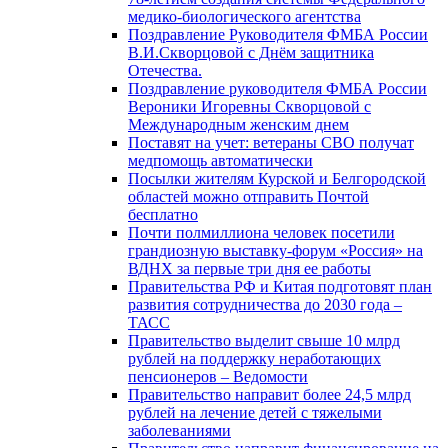
медико-биологического агентства
Поздравление Руководителя ФМБА России
В.И.Скворцовой с Днём защитника
Отечества.
Поздравление руководителя ФМБА России
Вероники Игоревны Скворцовой с
Международным женским днем
Поставят на учет: ветераны СВО получат
медпомощь автоматически
Посылки жителям Курской и Белгородской
областей можно отправить Почтой
бесплатно
Почти полмиллиона человек посетили
грандиозную выставку-форум «Россия» на
ВДНХ за первые три дня ее работы
Правительства РФ и Китая подготовят план
развития сотрудничества до 2030 года –
ТАСС
Правительство выделит свыше 10 млрд
рублей на поддержку неработающих
пенсионеров – Ведомости
Правительство направит более 24,5 млрд
рублей на лечение детей с тяжелыми
заболеваниями