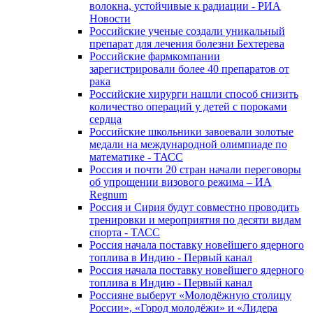
волокна, устойчивые к радиации - РИА
Новости
Российские ученые создали уникальный
препарат для лечения болезни Бехтерева
Российские фармкомпании
зарегистрировали более 40 препаратов от
рака
Российские хирурги нашли способ снизить
количество операций у детей с пороками
сердца
Российские школьники завоевали золотые
медали на международной олимпиаде по
математике - ТАСС
Россия и почти 20 стран начали переговоры
об упрощении визового режима – ИА
Regnum
Россия и Сирия будут совместно проводить
тренировки и мероприятия по десяти видам
спорта - ТАСС
Россия начала поставку новейшего ядерного
топлива в Индию - Первый канал
Россия начала поставку новейшего ядерного
топлива в Индию - Первый канал
Россияне выберут «Молодёжную столицу
России», «Город молодёжи» и «Лидера