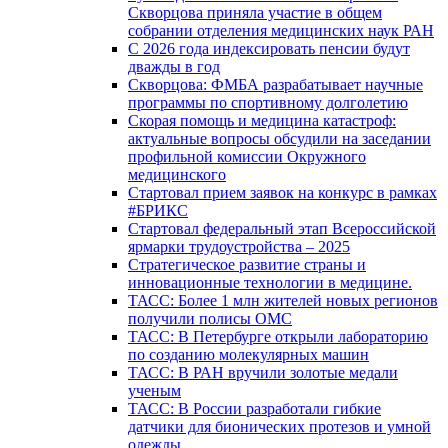
Скворцова приняла участие в общем
собрании отделения медицинских наук РАН
С 2026 года индексировать пенсии будут
дважды в год
Скворцова: ФМБА разрабатывает научные
программы по спортивному долголетию
Скорая помощь и медицина катастроф:
актуальные вопросы обсудили на заседании
профильной комиссии Окружного
медицинского
Стартовал прием заявок на конкурс в рамках
#БРИКС
Стартовал федеральный этап Всероссийской
ярмарки трудоустройства – 2025
Стратегическое развитие страны и
инновационные технологии в медицине.
ТАСС: Более 1 млн жителей новых регионов
получили полисы ОМС
ТАСС: В Петербурге открыли лабораторию
по созданию молекулярных машин
ТАСС: В РАН вручили золотые медали
ученым
ТАСС: В России разработали гибкие
датчики для бионических протезов и умной
одежды