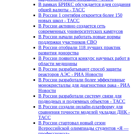
В рамках БРИКС обсуждается идея создания
общей валюты - ТАСС
В России 1 сентября откроется более 150
новых школ - ТАСС
В России активно создается сеть
современных университетских кампусов
В России начали работать новые нормы
поддержки участников СВО
В России отобрали 118 лучших практик
развития донорства
В России появится конкурс научных работ в
области медицины
В России разрабатывают способ защиты
реакторов АЭС - РИА Новости
В России разработали более эффективные
монокристаллы для диагностики рака - РИА
Новости
В России разработали систему связи для
подводных и подземных объектов - ТАСС
В России создали онлайн-платформу для
сравнения точности моделей укладки ДНК -
ТАСС
В России стартовал новый сезон
Всероссийской олимпиады студентов «Я —
профессионал»