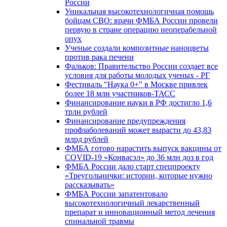
России
Уникальная высокотехнологичная помощь
бойцам СВО: врачи ФМБА России провели
первую в стране операцию неоперабельной
опух
Ученые создали композитные наноцветы
против рака печени
Фальков: Правительство России создает все
условия для работы молодых ученых - РГ
Фестиваль "Наука 0+" в Москве привлек
более 18 млн участников-ТАСС
Финансирование науки в РФ достигло 1,6
трлн рублей
Финансирование предупреждения
профзаболеваний может вырасти до 43,83
млрд рублей
ФМБА готово нарастить выпуск вакцины от
COVID-19 «Конвасэл» до 36 млн доз в год
ФМБА России дало старт спецпроекту
«Треугольнички: истории, которые нужно
рассказывать»
ФМБА России запатентовало
высокотехнологичный лекарственный
препарат и инновационный метод лечения
спинальной травмы