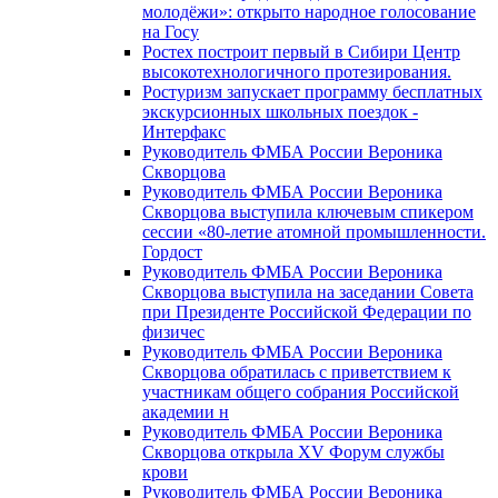
молодёжи»: открыто народное голосование
на Госу
Ростех построит первый в Сибири Центр
высокотехнологичного протезирования.
Ростуризм запускает программу бесплатных
экскурсионных школьных поездок -
Интерфакс
Руководитель ФМБА России Вероника
Скворцова
Руководитель ФМБА России Вероника
Скворцова выступила ключевым спикером
сессии «80-летие атомной промышленности.
Гордост
Руководитель ФМБА России Вероника
Скворцова выступила на заседании Совета
при Президенте Российской Федерации по
физичес
Руководитель ФМБА России Вероника
Скворцова обратилась с приветствием к
участникам общего собрания Российской
академии н
Руководитель ФМБА России Вероника
Скворцова открыла XV Форум службы
крови
Руководитель ФМБА России Вероника