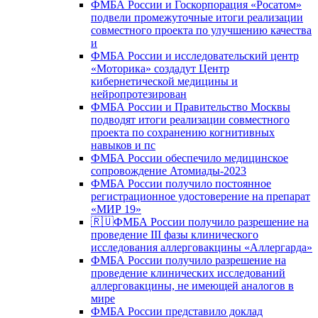
ФМБА России и Госкорпорация «Росатом»
подвели промежуточные итоги реализации
совместного проекта по улучшению качества
и
ФМБА России и исследовательский центр
«Моторика» создадут Центр
кибернетической медицины и
нейропротезирован
ФМБА России и Правительство Москвы
подводят итоги реализации совместного
проекта по сохранению когнитивных
навыков и пс
ФМБА России обеспечило медицинское
сопровождение Атомиады-2023
ФМБА России получило постоянное
регистрационное удостоверение на препарат
«МИР 19»
🇷🇺ФМБА России получило разрешение на
проведение III фазы клинического
исследования аллерговакцины «Аллергарда»
ФМБА России получило разрешение на
проведение клинических исследований
аллерговакцины, не имеющей аналогов в
мире
ФМБА России представило доклад