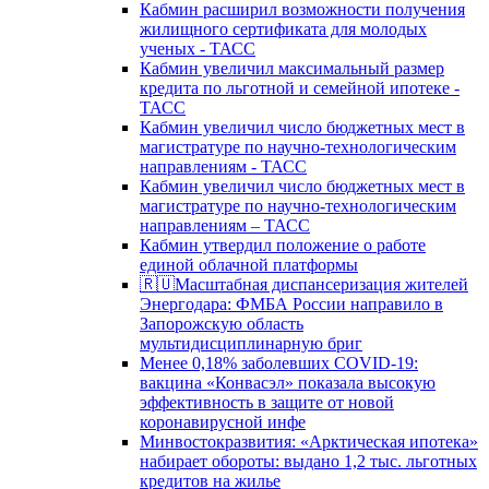
Кабмин расширил возможности получения
жилищного сертификата для молодых
ученых - ТАСС
Кабмин увеличил максимальный размер
кредита по льготной и семейной ипотеке -
ТАСС
Кабмин увеличил число бюджетных мест в
магистратуре по научно-технологическим
направлениям - ТАСС
Кабмин увеличил число бюджетных мест в
магистратуре по научно-технологическим
направлениям – ТАСС
Кабмин утвердил положение о работе
единой облачной платформы
🇷🇺Масштабная диспансеризация жителей
Энергодара: ФМБА России направило в
Запорожскую область
мультидисциплинарную бриг
Менее 0,18% заболевших COVID-19:
вакцина «Конвасэл» показала высокую
эффективность в защите от новой
коронавирусной инфе
Минвостокразвития: «Арктическая ипотека»
набирает обороты: выдано 1,2 тыс. льготных
кредитов на жилье