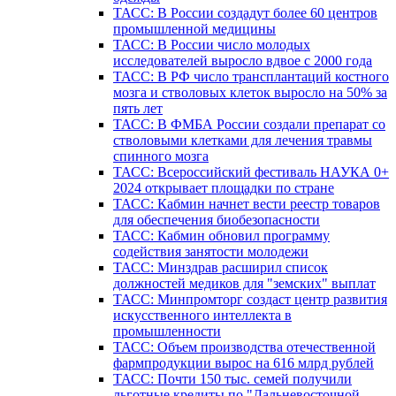
ТАСС: В России создадут более 60 центров
промышленной медицины
ТАСС: В России число молодых
исследователей выросло вдвое с 2000 года
ТАСС: В РФ число трансплантаций костного
мозга и стволовых клеток выросло на 50% за
пять лет
ТАСС: В ФМБА России создали препарат со
стволовыми клетками для лечения травмы
спинного мозга
ТАСС: Всероссийский фестиваль НАУКА 0+
2024 открывает площадки по стране
ТАСС: Кабмин начнет вести реестр товаров
для обеспечения биобезопасности
ТАСС: Кабмин обновил программу
содействия занятости молодежи
ТАСС: Минздрав расширил список
должностей медиков для "земских" выплат
ТАСС: Минпромторг создаст центр развития
искусственного интеллекта в
промышленности
ТАСС: Объем производства отечественной
фармпродукции вырос на 616 млрд рублей
ТАСС: Почти 150 тыс. семей получили
льготные кредиты по "Дальневосточной