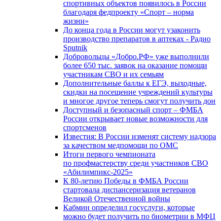
спортивных объектов появилось в России
благодаря федпроекту «Спорт – норма
жизни»
До конца года в России могут узаконить
производство препаратов в аптеках - Радио
Sputnik
Добровольцы «Добро.РФ» уже выполнили
более 650 тыс. заявок на оказание помощи
участникам СВО и их семьям
Дополнительные баллы к ЕГЭ, выходные,
скидки на посещение учреждений культуры
и многое другое теперь смогут получить дон
Доступный и безопасный спорт – ФМБА
России открывает новые возможности для
спортсменов
Известия: В России изменят систему надзора
за качеством медпомощи по ОМС
Итоги первого чемпионата
по профмастерству среди участников СВО
«Абилимпикс-2025»
К 80-летию Победы в ФМБА России
стартовала диспансеризация ветеранов
Великой Отечественной войны
Кабмин определил госуслуги, которые
можно будет получить по биометрии в МФЦ