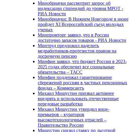
Минобрнауки рассмотрит запрос об
индексации стипендий до уровня МРОТ -
РИА Новости
Минобрнауки: В Нижнем Новгороде в июне
пройдет XI Всероссийский съезд молодых
ученых
Минпромторг заявил, что в России
достаточно запасов товаров - РИА Новости
Минтруд предложил наделить
медработников-протезистов правом на
досрочную пенсию
Минфин заявил, что бюджет России в 2023-
2025 годах обеспечит все социальные
обязательства – ТАСС
Минфин поддержал гарантирование
сбережений россиян в частных пенсионных
фондах – Коммерсантъ
Михаил Мишустин призвал активнее
внедрять и использовать отечественные
передовые разработки
Михаил Мишустин утвердил вице-
премьеров – кураторов
высокотехнологичных отраслей –
Правительство России
Мишустин снизил ставку по льготной