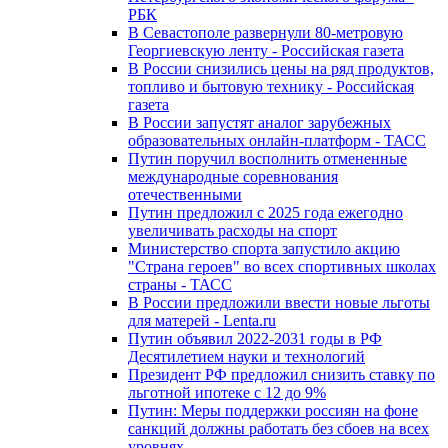
РБК
В Севастополе развернули 80-метровую
Георгиевскую ленту - Российская газета
В России снизились цены на ряд продуктов,
топливо и бытовую технику - Российская
газета
В России запустят аналог зарубежных
образовательных онлайн-платформ - ТАСС
Путин поручил восполнить отмененные
международные соревнования
отечественными
Путин предложил с 2025 года ежегодно
увеличивать расходы на спорт
Министерство спорта запустило акцию
"Страна героев" во всех спортивных школах
страны - ТАСС
В России предложили ввести новые льготы
для матерей - Lenta.ru
Путин объявил 2022-2031 годы в РФ
Десятилетием науки и технологий
Президент РФ предложил снизить ставку по
льготной ипотеке с 12 до 9%
Путин: Меры поддержки россиян на фоне
санкций должны работать без сбоев на всех
уровнях