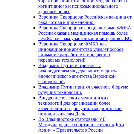
тиражированию эталонной модели Центра
когнитивного и психоэмоционального
здоровья по все
Вероника Скворцова: Российская вакцина от
рака готова к применению.
Вероника Скворцова: специалистами ФМБА
России оказана медицинская помощь более
чем 84 тысячам участников и ветеранов СВО
Вероника Скворцова: ФМБА как
инновационное агентство уделяет особое
внимание разработке и внедрению
передовых технологий
Владимир Путин встретился с
руководителем Федерального медико-
биологического агентства Вероникой
Скворцовой.
Владимир Путин принял участие в Форуме
будущих технологий.
Внедрение высоких медицинских
технологий для организации более
качественной и доступной медицинской
помощи жителям Даль
Во Владивостоке стартовали VII
Международные спортивные игры «Дети
Азии» – Правительство России