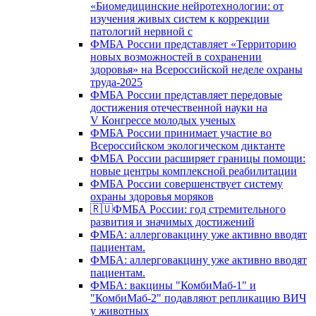
«Биомедицинские нейротехнологии: от
изучения живых систем к коррекции
патологий нервной с
ФМБА России представляет «Территорию
новых возможностей в сохранении
здоровья» на Всероссийской неделе охраны
труда-2025
ФМБА России представляет передовые
достижения отечественной науки на
V Конгрессе молодых ученых
ФМБА России принимает участие во
Всероссийском экологическом диктанте
ФМБА России расширяет границы помощи:
новые центры комплексной реабилитации
ФМБА России совершенствует систему
охраны здоровья моряков
🇷🇺ФМБА России: год стремительного
развития и значимых достижений
ФМБА: аллерговакцину уже активно вводят
пациентам.
ФМБА: аллерговакцину уже активно вводят
пациентам.
ФМБА: вакцины "КомбиМаб-1" и
"КомбиМаб-2" подавляют репликацию ВИЧ
у животных