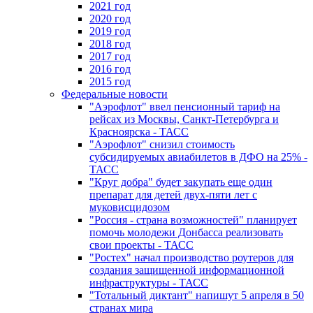
2021 год
2020 год
2019 год
2018 год
2017 год
2016 год
2015 год
Федеральные новости
"Аэрофлот" ввел пенсионный тариф на
рейсах из Москвы, Санкт-Петербурга и
Красноярска - ТАСС
"Аэрофлот" снизил стоимость
субсидируемых авиабилетов в ДФО на 25% -
ТАСС
"Круг добра" будет закупать еще один
препарат для детей двух-пяти лет с
муковисцидозом
"Россия - страна возможностей" планирует
помочь молодежи Донбасса реализовать
свои проекты - ТАСС
"Ростех" начал производство роутеров для
создания защищенной информационной
инфраструктуры - ТАСС
"Тотальный диктант" напишут 5 апреля в 50
странах мира