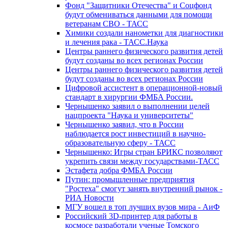
Фонд "Защитники Отечества" и Соцфонд
будут обмениваться данными для помощи
ветеранам СВО - ТАСС
Химики создали нанометки для диагностики
и лечения рака - ТАСС.Наука
Центры раннего физического развития детей
будут созданы во всех регионах России
Центры раннего физического развития детей
будут созданы во всех регионах России
Цифровой ассистент в операционной-новый
стандарт в хирургии ФМБА России.
Чернышенко заявил о выполнении целей
нацпроекта "Наука и университеты"
Чернышенко заявил, что в России
наблюдается рост инвестиций в научно-
образовательную сферу - ТАСС
Чернышенко: Игры стран БРИКС позволяют
укрепить связи между государствами-ТАСС
Эстафета добра ФМБА России
Путин: промышленные предприятия
"Ростеха" смогут занять внутренний рынок -
РИА Новости
МГУ вошел в топ лучших вузов мира - АиФ
Российский 3D-принтер для работы в
космосе разработали ученые Томского