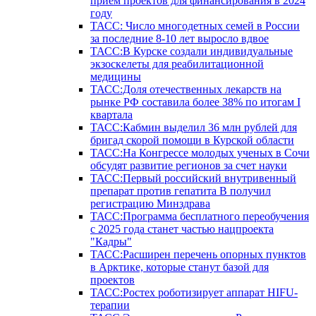
прием проектов для финансирования в 2024
году
ТАСС: Число многодетных семей в России
за последние 8-10 лет выросло вдвое
ТАСС:В Курске создали индивидуальные
экзоскелеты для реабилитационной
медицины
ТАСС:Доля отечественных лекарств на
рынке РФ составила более 38% по итогам I
квартала
ТАСС:Кабмин выделил 36 млн рублей для
бригад скорой помощи в Курской области
ТАСС:На Конгрессе молодых ученых в Сочи
обсудят развитие регионов за счет науки
ТАСС:Первый российский внутривенный
препарат против гепатита В получил
регистрацию Минздрава
ТАСС:Программа бесплатного переобучения
с 2025 года станет частью нацпроекта
"Кадры"
ТАСС:Расширен перечень опорных пунктов
в Арктике, которые станут базой для
проектов
ТАСС:Ростех роботизирует аппарат HIFU-
терапии