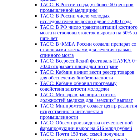
ТАСС: В России создадут более 60 центров
промышленной медицины
ТАСС: В России число молодых
исследователей выросло вдвое с 2000 года
ТАСС: В РФ число трансплантаций костного
мозга и стволовых клеток выросло на 50% за
пять лет
ТАСС: В ФМБА России создали препарат со
стволовыми клетками для лечения травмы
спинного мозга
ТАСС: Всероссийский фестиваль НАУКА 0+
2024 открывает площадки по стране
ТАСС: Кабмин начнет вести реестр товаров
для обеспечения биобезопасности
ТАСС: Кабмин обновил программу
содействия занятости молодежи
ТАСС: Минздрав расширил список
должностей медиков для "земских" выплат
ТАСС: Минпромторг создаст центр развития
искусственного интеллекта в
промышленности
ТАСС: Объем производства отечественной
фармпродукции вырос на 616 млрд рублей
ТАСС: Почти 150 тыс. семей получили
льготные кредиты по "Дальневосточной