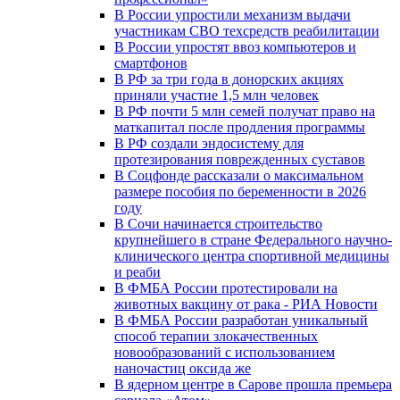
В России упростили механизм выдачи
участникам СВО техсредств реабилитации
В России упростят ввоз компьютеров и
смартфонов
В РФ за три года в донорских акциях
приняли участие 1,5 млн человек
В РФ почти 5 млн семей получат право на
маткапитал после продления программы
В РФ создали эндосистему для
протезирования поврежденных суставов
В Соцфонде рассказали о максимальном
размере пособия по беременности в 2026
году
В Сочи начинается строительство
крупнейшего в стране Федерального научно-
клинического центра спортивной медицины
и реаби
В ФМБА России протестировали на
животных вакцину от рака - РИА Новости
В ФМБА России разработан уникальный
способ терапии злокачественных
новообразований с использованием
наночастиц оксида же
В ядерном центре в Сарове прошла премьера