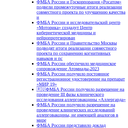
ФМБА России и Госкорпорация «Росатом»
подвели промежуточные итоги реализации
совместного проекта по улучшению качества
и
ФМБА России и исследовательский центр
«Моторика» создадут Центр
кибернетической медицины и
нейропротезирован
ФМБА России и Правительство Москвы
подводят итоги реализации совместного
проекта по сохранению когнитивных
навыков и пс
ФМБА России обеспечило медицинское
сопровождение Атомиады-2023
ФМБА России получило постоянное
регистрационное удостоверение на препарат
«МИР 19»
🇷🇺ФМБА России получило разрешение на
проведение III фазы клинического
исследования аллерговакцины «Аллергарда»
ФМБА России получило разрешение на
проведение клинических исследований
аллерговакцины, не имеющей аналогов в
мире
ФМБА России представило доклад