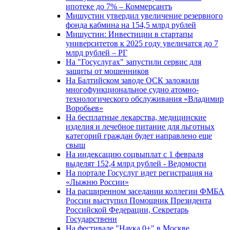
ипотеке до 7% – Коммерсантъ
Мишустин утвердил увеличение резервного
фонда кабмина на 154,5 млрд рублей
Мишустин: Инвестиции в стартапы
университетов к 2025 году увеличатся до 7
млрд рублей – РГ
На "Госуслугах" запустили сервис для
защиты от мошенников
На Балтийском заводе ОСК заложили
многофункциональное судно атомно-
технологического обслуживания «Владимир
Воробьев»
На бесплатные лекарства, медицинские
изделия и лечебное питание для льготных
категорий граждан будет направлено еще
свыш
На индексацию соцвыплат с 1 февраля
выделят 152,4 млрд рублей - Ведомости
На портале Госуслуг идет регистрация на
«Лыжню России»
На расширенном заседании коллегии ФМБА
России выступил Помощник Президента
Российской Федерации, Секретарь
Государственн
На фестивале "Наука 0+" в Москве