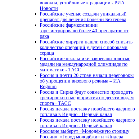
волокна, устойчивые к радиации - РИА
Новости
Российские ученые создали уникальный
препарат для лечения болезни Бехтерева
Российские фармкомпании
зарегистрировали более 40 препаратов от
рака
Российские хирурги нашли способ снизить
количество операций у детей с пороками
сердца
Российские школьники завоевали золотые
медали на международной олимпиаде по
математике - ТАСС
Россия и почти 20 стран начали переговоры
об упрощении визового режима – ИА
Regnum
Россия и Сирия будут совместно проводить
тренировки и мероприятия по десяти видам
спорта - ТАСС
Россия начала поставку новейшего ядерного
топлива в Индию - Первый канал
Россия начала поставку новейшего ядерного
топлива в Индию - Первый канал
Россияне выберут «Молодёжную столицу
России», «Город молодёжи» и «Лидера