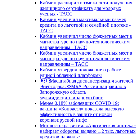
Кабмин расширил возможности получения
жилищного сертификата для молодых
ученых - ТАСС
Кабмин увеличил максимальный размер
кредита по льготной и семейной ипотеке -
ТАСС
Кабмин увеличил число бюджетных мест в
магистратуре по научно-технологическим
направлениям - ТАСС
Кабмин увеличил число бюджетных мест в
магистратуре по научно-технологическим
направлениям – ТАСС
Кабмин утвердил положение о работе
единой облачной платформы
🇷🇺Масштабная диспансеризация жителей
Энергодара: ФМБА России направило в
Запорожскую область
мультидисциплинарную бриг
Менее 0,18% заболевших COVID-19:
вакцина «Конвасэл» показала высокую
эффективность в защите от новой
коронавирусной инфе
Минвостокразвития: «Арктическая ипотека»
набирает обороты: выдано 1,2 тыс. льготных
кредитов на жилье