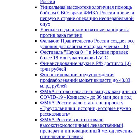
России
Уникальная высокотехнологичная помощь
бойцам СВО: врачи ФМБА России провели
первую в стране операцию неоперабельной
опух
Ученые создали композитные наноцветы
против рака печени
Фальков: Правительство России создает все
условия для работы молодых ученых - РГ
Фестиваль "Наука 0+" в Москве привлек
более 18 млн участников-ТАСС
Финансирование науки в РФ достигло 1,6
трлн рублей
Финансирование предупреждения
профзаболеваний может вырасти до 43,83
млрд рублей
ФМБА готово нарастить выпуск вакцины от
COVID-19 «Конвасэл» до 36 млн доз в год
ФМБА России дало старт спецпроекту
«Треугольнички: истории, которые нужно
рассказывать»
ФМБА России запатентовало
высокотехнологичный лекарственный
препарат и инновационный метод лечения
спинальной травмы