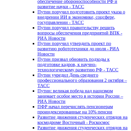
обеспечение обороноспособности РФ и
развитие науки - ТАСС
Путин поручил подготовить проект указа о
внедрении ИИ в экономике, соцсфере,
госуправлении - ТАСС
Путин поручил правительству решить
вопросы обеспечения предприятий ВПК -
РИА Новости
Путин поручил утвердить проект по
развитию робототехники до июля - РИА
Новости
Путин призвал обновить подходы к
подготовке кадров, к научно-
технологическому развитию РФ - ТАСС
Путин учредил День среднего
профессионального образования 2 октября –
ТАСС
Путин: великая победа над нацизмом
занимает особое место в истории России –
РИА Новости
ПФР начал перечислять пенсионерам
проиндексированные на 10% пенсии
Развитие движения студенческих отрядов на
космодроме Восточный - Роскосмос
Развитие движения студенческих отрядов на