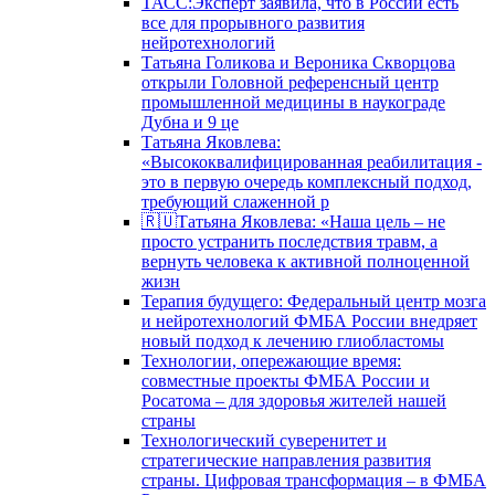
ТАСС:Эксперт заявила, что в России есть
все для прорывного развития
нейротехнологий
Татьяна Голикова и Вероника Скворцова
открыли Головной референсный центр
промышленной медицины в наукограде
Дубна и 9 це
Татьяна Яковлева:
«Высококвалифицированная реабилитация -
это в первую очередь комплексный подход,
требующий слаженной р
🇷🇺Татьяна Яковлева: «Наша цель – не
просто устранить последствия травм, а
вернуть человека к активной полноценной
жизн
Терапия будущего: Федеральный центр мозга
и нейротехнологий ФМБА России внедряет
новый подход к лечению глиобластомы
Технологии, опережающие время:
совместные проекты ФМБА России и
Росатома – для здоровья жителей нашей
страны
Технологический суверенитет и
стратегические направления развития
страны. Цифровая трансформация – в ФМБА