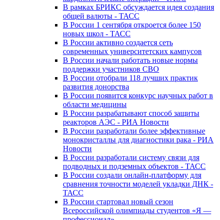
В рамках БРИКС обсуждается идея создания
общей валюты - ТАСС
В России 1 сентября откроется более 150
новых школ - ТАСС
В России активно создается сеть
современных университетских кампусов
В России начали работать новые нормы
поддержки участников СВО
В России отобрали 118 лучших практик
развития донорства
В России появится конкурс научных работ в
области медицины
В России разрабатывают способ защиты
реакторов АЭС - РИА Новости
В России разработали более эффективные
монокристаллы для диагностики рака - РИА
Новости
В России разработали систему связи для
подводных и подземных объектов - ТАСС
В России создали онлайн-платформу для
сравнения точности моделей укладки ДНК -
ТАСС
В России стартовал новый сезон
Всероссийской олимпиады студентов «Я —
профессионал»