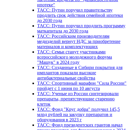
ипотеке"
ТАСС: Путин поручил правительству
продлить срок действия семейной ипотеки
до 2030 года
ТАСС: Путин поручил продлить программу
маткапитала до 2030 года
ТАСС: Российским производителям
медизделий вернут НДС за приобретение
материалов и комплектующих
ТАСС: Семьи станут участниками
всероссийского молодежного форума
"Машук" в 2024 году
ТАСС: Созданные в Сибири покрытия для
имплантов показали высокие
антибактериальные свойства
ТАСС: Спортивный марафон "Сила России"
пройдет с 1 июня по 10 августа
ТАСС: Ученые из России синтезировали
препараты, препятствующие старению
клеток
ТАСС: Фонд "Круг добра" получил 145,5
млрд рублей на закупку препаратов и
оборудования в 2023 г
ТАСС: Фонд президентских грантов начал