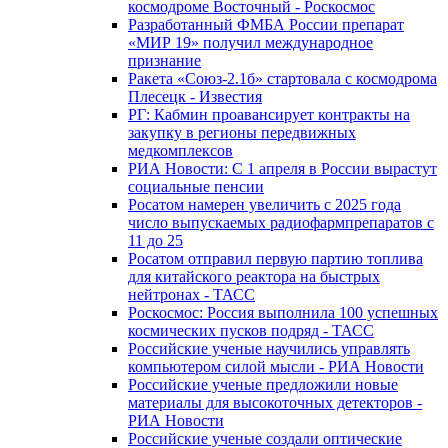
космодроме Восточный - Роскосмос
Разработанный ФМБА России препарат
«МИР 19» получил международное
признание
Ракета «Союз-2.1б» стартовала с космодрома
Плесецк - Известия
РГ: Кабмин проавансирует контракты на
закупку в регионы передвижных
медкомплексов
РИА Новости: С 1 апреля в России вырастут
социальные пенсии
Росатом намерен увеличить с 2025 года
число выпускаемых радиофармпрепаратов с
11 до 25
Росатом отправил первую партию топлива
для китайского реактора на быстрых
нейтронах - ТАСС
Роскосмос: Россия выполнила 100 успешных
космических пусков подряд - ТАСС
Российские ученые научились управлять
компьютером силой мысли - РИА Новости
Российские ученые предложили новые
материалы для высокоточных детекторов -
РИА Новости
Российские ученые создали оптические