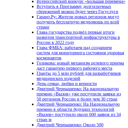
Всероссийский конкурс «Большая перемена»
Вступить в Программу долгосрочных
сбережений можно будет через Госуслуги
Гарант.Ру: Жители новых регионов могут
получить бесплатную медпомощь по всей
стране
Глава государства подвёл первые итоги
развития транспортной инфраструктуры в
России в 2022 году
Глава ФМБА: работаем над созданием
систем для мониторинга состояния здоровья
космонавтов
Голикова: новый механизм целевого приема
даст гарантию первого рабочего места
Гранты до 5 млн рублей для разработчиков
медицинских изделий
День семьи, любви и верности
Дмитрий Чернышенко: На национальную
премию «Вызов» уже поступили заявки из
50 регионов России и более чем 30 стран
Дмитрий Чернышенко: На Национальную
премию в области будущих технологий
«Вызов» поступило около 600 заявок из 34
стран м
Дмитрий Чернышенко: Около 500