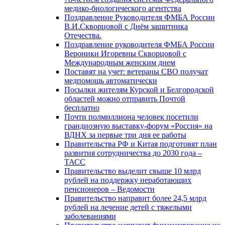
медико-биологического агентства
Поздравление Руководителя ФМБА России
В.И.Скворцовой с Днём защитника
Отечества.
Поздравление руководителя ФМБА России
Вероники Игоревны Скворцовой с
Международным женским днем
Поставят на учет: ветераны СВО получат
медпомощь автоматически
Посылки жителям Курской и Белгородской
областей можно отправить Почтой
бесплатно
Почти полмиллиона человек посетили
грандиозную выставку-форум «Россия» на
ВДНХ за первые три дня ее работы
Правительства РФ и Китая подготовят план
развития сотрудничества до 2030 года –
ТАСС
Правительство выделит свыше 10 млрд
рублей на поддержку неработающих
пенсионеров – Ведомости
Правительство направит более 24,5 млрд
рублей на лечение детей с тяжелыми
заболеваниями