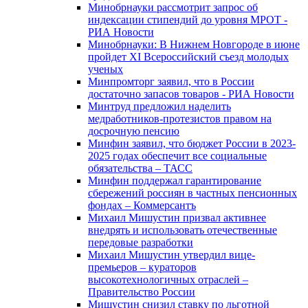
Минобрнауки рассмотрит запрос об
индексации стипендий до уровня МРОТ -
РИА Новости
Минобрнауки: В Нижнем Новгороде в июне
пройдет XI Всероссийский съезд молодых
ученых
Минпромторг заявил, что в России
достаточно запасов товаров - РИА Новости
Минтруд предложил наделить
медработников-протезистов правом на
досрочную пенсию
Минфин заявил, что бюджет России в 2023-
2025 годах обеспечит все социальные
обязательства – ТАСС
Минфин поддержал гарантирование
сбережений россиян в частных пенсионных
фондах – Коммерсантъ
Михаил Мишустин призвал активнее
внедрять и использовать отечественные
передовые разработки
Михаил Мишустин утвердил вице-
премьеров – кураторов
высокотехнологичных отраслей –
Правительство России
Мишустин снизил ставку по льготной