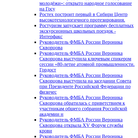
молодёжи»: открыто народное голосование
на Госу
Ростех построит первый в Сибири Центр
высокотехнологичного протезирования.
Ростуризм запускает программу бесплатных
экскурсионных школьных поездок -
Интерфакс
Руководитель ФМБА России Вероника
Скворцова
Руководитель ФМБА России Вероника
Скворцова выступила ключевым спикером
сессии «80-летие атомной промышленности.
Гордост
Руководитель ФМБА России Вероника
Скворцова выступила на заседании Совета
при Президенте Российской Федерации по
физичес
Руководитель ФМБА России Вероника
Скворцова обратилась с приветствием к
участникам общего собрания Российской
академии н
Руководитель ФМБА России Вероника
Скворцова открыла XV Форум службы
крови
Руководитель ФМБА России Вероника