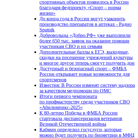
спортивных объектов появилось в России
благодаря федпроекту «Спорт – норма
жизни»
До конца года в России могут узаконить
производство препаратов в аптеках - Радио
Sputnik
Добровольцы «Добро.РФ» уже выполнили
более 650 тыс. заявок на оказание помощи
участникам СВО и их семьям
Дополнительные баллы к ЕГЭ, выходные,
скидки на посещение учреждений культуры
и многое другое теперь смогут получить дон
Доступный и безопасный спорт – ФМБА
России открывает новые возможности для
спортсменов
Известия: В России изменят систему надзора
за качеством медпомощи по ОМС
Итоги первого чемпионата
по профмастерству среди участников СВО
«Абилимпикс-2025»
К 80-летию Победы в ФМБА России
стартовала диспансеризация ветеранов
Великой Отечественной войны
Кабмин определил госуслуги, которые
можно будет получить по биометрии в МФЦ