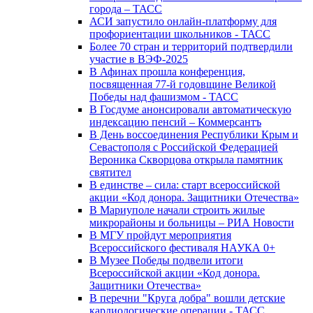
города – ТАСС
АСИ запустило онлайн-платформу для
профориентации школьников - ТАСС
Более 70 стран и территорий подтвердили
участие в ВЭФ-2025
В Афинах прошла конференция,
посвященная 77-й годовщине Великой
Победы над фашизмом - ТАСС
В Госдуме анонсировали автоматическую
индексацию пенсий – Коммерсантъ
В День воссоединения Республики Крым и
Севастополя с Российской Федерацией
Вероника Скворцова открыла памятник
святител
В единстве – сила: старт всероссийской
акции «Код донора. Защитники Отечества»
В Мариуполе начали строить жилые
микрорайоны и больницы – РИА Новости
В МГУ пройдут мероприятия
Всероссийского фестиваля НАУКА 0+
В Музее Победы подвели итоги
Всероссийской акции «Код донора.
Защитники Отечества»
В перечни "Круга добра" вошли детские
кардиологические операции - ТАСС