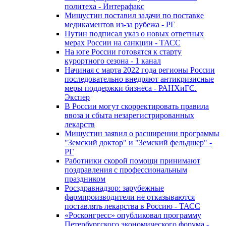
политеха - Интерафакс
Мишустин поставил задачи по поставке
медикаментов из-за рубежа - РГ
Путин подписал указ о новых ответных
мерах России на санкции - ТАСС
На юге России готовятся к старту
курортного сезона - 1 канал
Начиная с марта 2022 года регионы России
последовательно внедряют антикризисные
меры поддержки бизнеса - РАНХиГС.
Экспер
В России могут скорректировать правила
ввоза и сбыта незарегистрированных
лекарств
Мишустин заявил о расширении программы
"Земский доктор" и "Земский фельдшер" -
РГ
Работники скорой помощи принимают
поздравления с профессиональным
праздником
Росздравнадзор: зарубежные
фармпроизводители не отказываются
поставлять лекарства в Россию - ТАСС
«Росконгресс» опубликовал программу
Петербургского экономического форума -