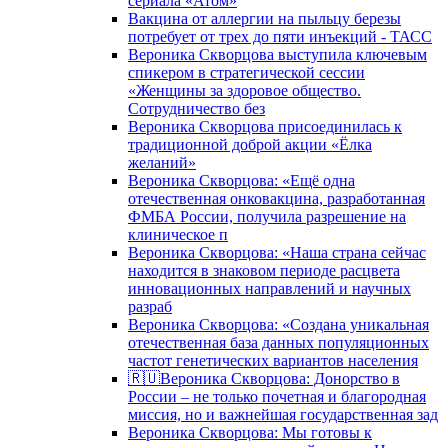
сериала «Атом»
Вакцина от аллергии на пыльцу березы
потребует от трех до пяти инъекций - ТАСС
Вероника Скворцова выступила ключевым
спикером в стратегической сессии
«Женщины за здоровое общество.
Сотрудничество без
Вероника Скворцова присоединилась к
традиционной доброй акции «Ёлка
желаний»
Вероника Скворцова: «Ещё одна
отечественная онковакцина, разработанная
ФМБА России, получила разрешение на
клиническое п
Вероника Скворцова: «Наша страна сейчас
находится в знаковом периоде расцвета
инновационных направлений и научных
разраб
Вероника Скворцова: «Создана уникальная
отечественная база данных популяционных
частот генетических вариантов населения
🇷🇺Вероника Скворцова: Донорство в
России – не только почетная и благородная
миссия, но и важнейшая государственная зад
Вероника Скворцова: Мы готовы к