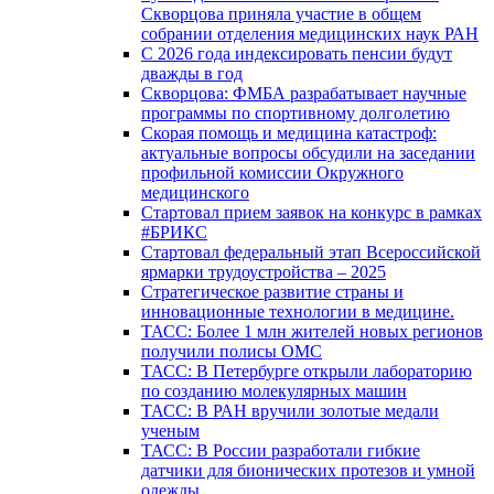
Скворцова приняла участие в общем
собрании отделения медицинских наук РАН
С 2026 года индексировать пенсии будут
дважды в год
Скворцова: ФМБА разрабатывает научные
программы по спортивному долголетию
Скорая помощь и медицина катастроф:
актуальные вопросы обсудили на заседании
профильной комиссии Окружного
медицинского
Стартовал прием заявок на конкурс в рамках
#БРИКС
Стартовал федеральный этап Всероссийской
ярмарки трудоустройства – 2025
Стратегическое развитие страны и
инновационные технологии в медицине.
ТАСС: Более 1 млн жителей новых регионов
получили полисы ОМС
ТАСС: В Петербурге открыли лабораторию
по созданию молекулярных машин
ТАСС: В РАН вручили золотые медали
ученым
ТАСС: В России разработали гибкие
датчики для бионических протезов и умной
одежды