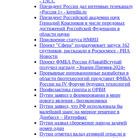
- ТАСС
Президент России дал интервью телеканалу
«Россия 1» - kremlin.ru
Президент Российской академии наук
Геннадий Красников в числе передовых
достижений Российской Федерации в
области науки
Присвоение статуса НМИЦ
Проект "Сфера" подразумевает запуск 162
спутников, рассказали в Роскосмосе - РИА
Новости
Проект ФМБА России #ДавайВступай
получил награду «Знание.Премия-2024»
Прорывные инновационные разработки в
области биотехнологий представит ФМБА
России на IV Форуме будущих технологий
Профилактика гриппа и ОРВИ
Путин заявил о формировании в мире
нового явления - биоэкономики
Путин заявил, что РФ использовала бы
малейший шанс на мирное решение в
Донбассе – Интерфакс
Путин назвал сбережение народа задачей
номер один
Путин отметил вклад атомной отрасли в