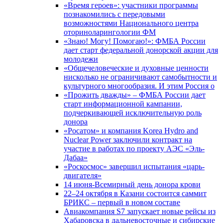
«Время героев»: участники программы
познакомились с передовыми
возможностями Национального центра
оториноларингологии ФМ
«Знаю! Могу! Помогаю!»: ФМБА России
дает старт федеральной донорской акции для
молодежи
«Общечеловеческие и духовные ценности
нисколько не ограничивают самобытности и
культурного многообразия. И этим Россия о
«Прожить дважды» – ФМБА России дает
старт информационной кампании,
подчеркивающей исключительную роль
донора
«Росатом» и компания Korea Hydro and
Nuclear Power заключили контракт на
участие в работах по проекту АЭС «Эль-
Дабаа»
«Роскосмос» завершил испытания «царь-
двигателя»
14 июня-Всемирный день донора крови
22–24 октября в Казани состоится саммит
БРИКС – первый в новом составе
Авиакомпания S7 запускает новые рейсы из
Хабаровска в дальневосточные и сибирские