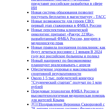
представят российские разработки в сфере
ИИ
Новая система образования позволит
поступать бесплатно в магистратуру - ТАСС
Новые возможности для героев СВО:
первый этап стажировки в ФМБА России
Новые перспективы клинической
онкологии: препарат «Ракурс 223Ra»,
разработанный ФМБА России, внедрен в
медицинскую прак
Новые правила посещения поликлиник: как
будут лечиться россияне с 1 января В 2024
году все российские больницы и поликл
Новый нацпроект по биоэкономике
планируют реализовывать с апреля
Обеспечение здоровья и максимальной
спортивной результативности
Около 1,5 тыс. победителей конкурса
"Студенческий стартап" получат по 1 млн
рублей
Передовые технологии ФМБА России и
высокотехнологичная медицинская помощь
для жителей Крыма
🇷🇺Поздравление Вероники Скворцовой с
78-летием создания системы Федерального