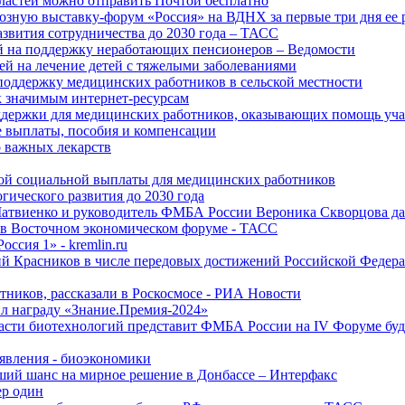
ластей можно отправить Почтой бесплатно
озную выставку-форум «Россия» на ВДНХ за первые три дня ее 
азвития сотрудничества до 2030 года – ТАСС
й на поддержку неработающих пенсионеров – Ведомости
лей на лечение детей с тяжелыми заболеваниями
поддержку медицинских работников в сельской местности
к значимым интернет-ресурсам
оддержки для медицинских работников, оказывающих помощь у
 выплаты, пособия и компенсации
 важных лекарств
ой социальной выплаты для медицинских работников
ического развития до 2030 года
Матвиенко и руководитель ФМБА России Вероника Скворцова д
е в Восточном экономическом форуме - ТАСС
ссия 1» - kremlin.ru
ий Красников в числе передовых достижений Российской Федера
тников, рассказали в Роскосмосе - РИА Новости
 награду «Знание.Премия-2024»
асти биотехнологий представит ФМБА России на IV Форуме бу
явления - биоэкономики
ший шанс на мирное решение в Донбассе – Интерфакс
ер один