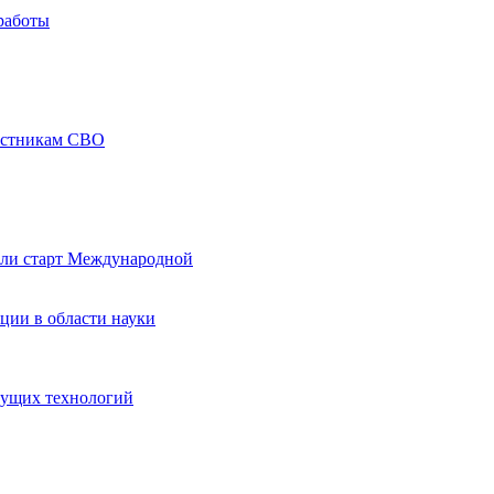
работы
частникам СВО
али старт Международной
ции в области науки
дущих технологий