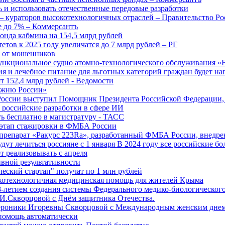
 и использовать отечественные передовые разработки
 кураторов высокотехнологичных отраслей – Правительство Ро
е до 7% – Коммерсантъ
онда кабмина на 154,5 млрд рублей
тов к 2025 году увеличатся до 7 млрд рублей – РГ
ы от мошенников
ункциональное судно атомно-технологического обслуживания «
ия и лечебное питание для льготных категорий граждан будет н
т 152,4 млрд рублей - Ведомости
Лыжню России»
оссии выступил Помощник Президента Российской Федерации, 
т российские разработки в сфере ИИ
ть бесплатно в магистратуру - ТАСС
 этап стажировки в ФМБА России
препарат «Ракурс 223Ra», разработанный ФМБА России, внедре
ут лечиться россияне с 1 января В 2024 году все российские б
 реализовывать с апреля
вной результативности
ческий стартап" получат по 1 млн рублей
отехнологичная медицинская помощь для жителей Крыма
-летием создания системы Федерального медико-биологического
И.Скворцовой с Днём защитника Отечества.
ероники Игоревны Скворцовой с Международным женским дне
дпомощь автоматически