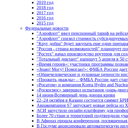
2019 год
2018 год
2017 год
2016 год
2015 год
Федеральные новости
"Аэрофлот" ввел пенсионный тариф на рейса
"Аэрофлот" снизил стоимость субсидируемы
"Круг добра" будет закупать еще один препара
"Россия - страна возможностей" планирует п
"Ростех" начал производство роутеров для 
"Тотальный диктант" напишут 5 апреля в 50 
«Время героев»: участники программы позн
«Знаю! Могу! Помогаю!»: ФМБА России дает 
«Общечеловеческие и духовные ценности ниск
«Прожить дважды» – ФМБА России дает стар
«Росатом» и компания Korea Hydro and Nuclea
«Роскосмос» завершил испытания «царь-двиг
14 июня-Всемирный день донора крови
22–24 октября в Казани состоится саммит БР
Авиакомпания S7 запускает новые рейсы из Х
АСИ запустило онлайн-платформу для профо
Более 70 стран и территорий подтвердили уч
В Афинах прошла конференция, посвященная
В Госдуме анонсировали автоматическую ин