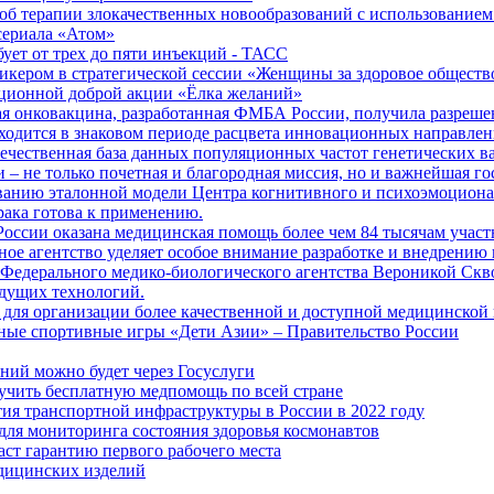
б терапии злокачественных новообразований с использованием
сериала «Атом»
бует от трех до пяти инъекций - ТАСС
кером в стратегической сессии «Женщины за здоровое общество
иционной доброй акции «Ёлка желаний»
я онковакцина, разработанная ФМБА России, получила разреше
ходится в знаковом периоде расцвета инновационных направлен
ечественная база данных популяционных частот генетических в
– не только почетная и благородная миссия, но и важнейшая го
анию эталонной модели Центра когнитивного и психоэмоционал
рака готова к применению.
ссии оказана медицинская помощь более чем 84 тысячам участ
е агентство уделяет особое внимание разработке и внедрению
 Федерального медико-биологического агентства Вероникой Скв
дущих технологий.
для организации более качественной и доступной медицинской
ные спортивные игры «Дети Азии» – Правительство России
ний можно будет через Госуслуги
учить бесплатную медпомощь по всей стране
тия транспортной инфраструктуры в России в 2022 году
для мониторинга состояния здоровья космонавтов
аст гарантию первого рабочего места
едицинских изделий