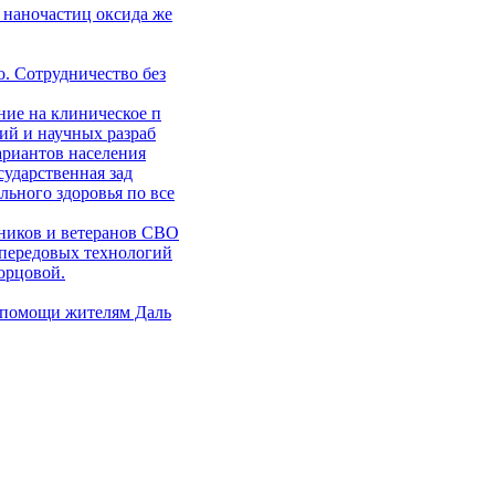
 наночастиц оксида же
. Сотрудничество без
ние на клиническое п
ий и научных разраб
ариантов населения
сударственная зад
ьного здоровья по все
ников и ветеранов СВО
 передовых технологий
орцовой.
 помощи жителям Даль