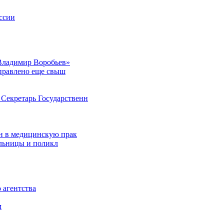
ссии
Владимир Воробьев»
аправлено еще свыш
Секретарь Государственн
н в медицинскую прак
ольницы и поликл
 агентства
м