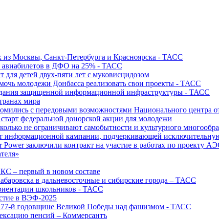
х из Москвы, Санкт-Петербурга и Красноярска - ТАСС
х авиабилетов в ДФО на 25% - ТАСС
т для детей двух-пяти лет с муковисцидозом
омочь молодежи Донбасса реализовать свои проекты - ТАСС
создания защищенной информационной инфраструктуры - ТАСС
странах мира
акомились с передовыми возможностями Национального центра
старт федеральной донорской акции для молодежи
олько не ограничивают самобытности и культурного многообраз
т информационной кампании, подчеркивающей исключительную
r Power заключили контракт на участие в работах по проекту А
ателя»
ИКС – первый в новом составе
абаровска в дальневосточные и сибирские города – ТАСС
риентации школьников - ТАСС
астие в ВЭФ-2025
 77-й годовщине Великой Победы над фашизмом - ТАСС
дексацию пенсий – Коммерсантъ