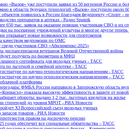
ю «Вызов» уже поступили заявки из 50 регионов России и боле
ю в области будущих технологий «Вызов» поступило около 600
объектов появилось в России благодаря федпроекту «Спорт – 
водство препаратов в аптеках - Радио Sputnik
е 650 тыс. заявок на оказание помощи участникам СВО и их с
ки на посещение учреждений культуры и многое другое теперь 
ии открывает новые возможности для спортсменов
 за качеством медпомощи по ОМС
у среди участников СВО «Абилимпикс-2025»
а диспансеризация ветеранов Великой Отечественной войны
 будет получить по биометрии в МФЦ
лищного сертификата для молодых ученых - ТАСС
та по льготной и семейной ипотеке - ТАСС
гистратуре по научно-технологическим направлениям - ТАСС
гистратуре по научно-технологическим направлениям – ТАСС
 облачной платформы
нергодара: ФМБА России направило в Запорожскую область му
«Конвасэл» показала высокую эффективность в защите от ново
абирает обороты: выдано 1,2 тыс. льготных кредитов на жилье
ции стипендий до уровня МРОТ - РИА Новости
ройдет XI Всероссийский съезд молодых ученых
о запасов товаров - РИА Новости
протезистов правом на досрочную пенсию
25 годах обеспечит все социальные обязательства – ТАСС
ий россиян в частных пенсионных фондах – Коммерсантъ