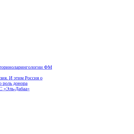
 оториноларингологии ФМ
ия. И этим Россия о
 роль донора
ЭС «Эль-Дабаа»