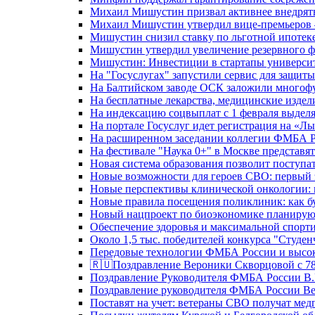
Михаил Мишустин призвал активнее внедрять
Михаил Мишустин утвердил вице-премьеров –
Мишустин снизил ставку по льготной ипотек
Мишустин утвердил увеличение резервного ф
Мишустин: Инвестиции в стартапы университе
На "Госуслугах" запустили сервис для защит
На Балтийском заводе ОСК заложили многоф
На бесплатные лекарства, медицинские издел
На индексацию соцвыплат с 1 февраля выделя
На портале Госуслуг идет регистрация на «
На расширенном заседании коллегии ФМБА Р
На фестивале "Наука 0+" в Москве представя
Новая система образования позволит поступа
Новые возможности для героев СВО: первый
Новые перспективы клинической онкологии: 
Новые правила посещения поликлиник: как буд
Новый нацпроект по биоэкономике планируют
Обеспечение здоровья и максимальной спорти
Около 1,5 тыс. победителей конкурса "Студен
Передовые технологии ФМБА России и высок
🇷🇺Поздравление Вероники Скворцовой с 78
Поздравление Руководителя ФМБА России В.
Поздравление руководителя ФМБА России В
Поставят на учет: ветераны СВО получат ме