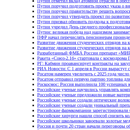
Путин отметил вклад атомной отрасли в обес
Путин поручил подготовить проект указа о в
Путин поручил правительству решить вопро
Путин поручил утвердить проект по развити
Путин призвал обновить подходы к подготовк
Путин учредил День среднего профессиональ
Путин: великая победа над нацизмом занимае
ПФР начал перечислять пенсионерам проинд
Развитие движения студенческих отрядов на 
Развитие движения студенческих отрядов на 
Разработанный ФМБА России препарат «МИР
Ракета «Союз-2.1б» стартовала с космодрома 
РГ: Кабмин проавансирует контракты на зак
РИА Новости: С 1 апреля в России вырастут 
Росатом намерен увеличить с 2025 года числ
Росатом отправил первую партию топлива для
Роскосмос: Россия выполнила 100 успешных 
Российские ученые научились управлять ком
Российские ученые предложили новые матери
Российские ученые создали оптические волок
Российские ученые создали уникальный препа
Российские фармкомпании зарегистрировали б
Российские хирурги нашли способ снизить ко
Российские школьники завоевали золотые ме
Россия и почти 20 стран начали переговоры