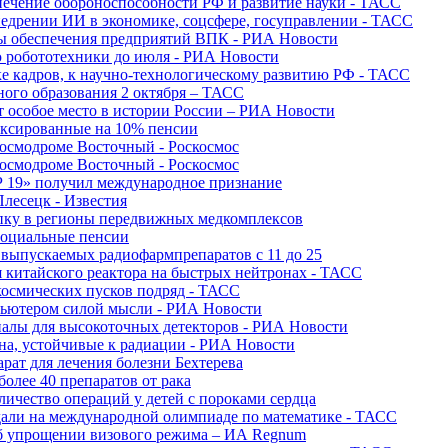
печение обороноспособности РФ и развитие науки - ТАСС
недрении ИИ в экономике, соцсфере, госуправлении - ТАСС
сы обеспечения предприятий ВПК - РИА Новости
ю робототехники до июля - РИА Новости
е кадров, к научно-технологическому развитию РФ - ТАСС
ного образования 2 октября – ТАСС
т особое место в истории России – РИА Новости
ексированные на 10% пенсии
космодроме Восточный - Роскосмос
космодроме Восточный - Роскосмос
 19» получил международное признание
Плесецк - Известия
упку в регионы передвижных медкомплексов
социальные пенсии
о выпускаемых радиофармпрепаратов с 11 до 25
 китайского реактора на быстрых нейтронах - ТАСС
космических пусков подряд - ТАСС
пьютером силой мысли - РИА Новости
алы для высокоточных детекторов - РИА Новости
на, устойчивые к радиации - РИА Новости
рат для лечения болезни Бехтерева
олее 40 препаратов от рака
личество операций у детей с пороками сердца
дали на международной олимпиаде по математике - ТАСС
 об упрощении визового режима – ИА Regnum