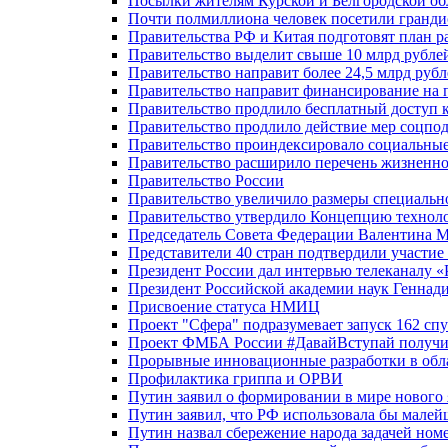
Посылки жителям Курской и Белгородской об
Почти полмиллиона человек посетили гранди
Правительства РФ и Китая подготовят план р
Правительство выделит свыше 10 млрд рубле
Правительство направит более 24,5 млрд руб
Правительство направит финансирование на 
Правительство продлило бесплатный доступ 
Правительство продлило действие мер соцп
Правительство проиндексировало социальные
Правительство расширило перечень жизненно
Правительство России
Правительство увеличило размеры специальн
Правительство утвердило Концепцию технолог
Председатель Совета Федерации Валентина 
Представители 40 стран подтвердили участи
Президент России дал интервью телеканалу «Ро
Президент Российской академии наук Геннад
Присвоение статуса НМИЦ
Проект "Сфера" подразумевает запуск 162 спу
Проект ФМБА России #ДавайВступай получил
Прорывные инновационные разработки в обл
Профилактика гриппа и ОРВИ
Путин заявил о формировании в мире нового 
Путин заявил, что РФ использовала бы малей
Путин назвал сбережение народа задачей ном