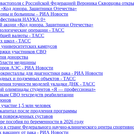
вастополя с Российской Федерацией Вероника Скворцова откры
и «Код донора. Защитники Отечества»
йоны и больницы – РИА Новости
о фестиваля НАУКА 0+
й акции «Код донора. Защитники Отечества»
диологические операции - ТАСС
общей валюты - ТАСС
ых школ - ТАСС
х университетских кампусов
ержки участников СВО
тия донорства
области медицины
торов АЭС - РИА Новости
нокристаллы для диагностики рака - РИА Новости
водных и подземных объектов - ТАСС
внения точности моделей укладки ДНК - ТАСС
кой олимпиады студентов «Я — профессионал»
икам СВО техсредств реабилитации
фонов
 участие 1,5 млн человек
ткапитал после продления программы
ия поврежденных суставов
ре пособия по беременности в 2026 году
о в стране Федерального научно-клинического центра спортивн
 вакцину от рака - РИА Новости