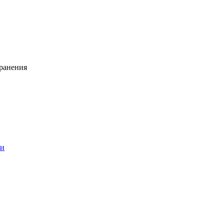
ранения
ии