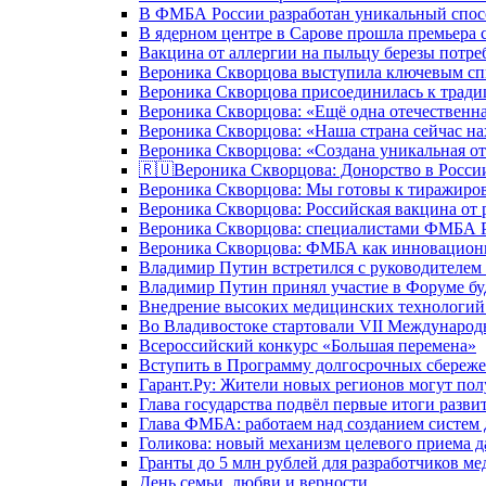
В ФМБА России разработан уникальный спосо
В ядерном центре в Сарове прошла премьера 
Вакцина от аллергии на пыльцу березы потре
Вероника Скворцова выступила ключевым спи
Вероника Скворцова присоединилась к трад
Вероника Скворцова: «Ещё одна отечественна
Вероника Скворцова: «Наша страна сейчас на
Вероника Скворцова: «Создана уникальная от
🇷🇺Вероника Скворцова: Донорство в России 
Вероника Скворцова: Мы готовы к тиражиров
Вероника Скворцова: Российская вакцина от 
Вероника Скворцова: специалистами ФМБА Ро
Вероника Скворцова: ФМБА как инновационно
Владимир Путин встретился с руководителем
Владимир Путин принял участие в Форуме бу
Внедрение высоких медицинских технологий 
Во Владивостоке стартовали VII Международ
Всероссийский конкурс «Большая перемена»
Вступить в Программу долгосрочных сбереже
Гарант.Ру: Жители новых регионов могут пол
Глава государства подвёл первые итоги разви
Глава ФМБА: работаем над созданием систем 
Голикова: новый механизм целевого приема д
Гранты до 5 млн рублей для разработчиков м
День семьи, любви и верности