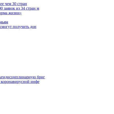
е чем 30 стран
 заявок из 34 стран м
норма жизни»
емьям
смогут получить дон
льтидисциплинарную бриг
й коронавирусной инфе