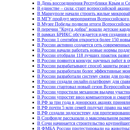
В День воссоединения Республики Крым и Се
В единстве – сила: старт всероссийской акци
В Мариуполе начали строить жилые микрора
В МГУ пройдут мероприятия Всероссийског
В Музее Победы подвели итоги Всероссийско
В перечни "Круга добра" вошли детские кар
В рамках БРИКС обсуждается идея создания 
В России 1 сентября откроется более 150 нов
В России активно создается сеть современны
В России начали работать новые нормы подд
В России отобрали 118 лучших практик разви
В России появится конкурс научных работ в 
В России разрабатывают способ защиты реак
В России разработали более эффективные мо
В России разработали систему связи для под
В России создали онлайн-платформу для сра
В России стартовал новый сезон Всероссийс
В России упростили механизм выдачи участн
В России упростят ввоз компьютеров и смарт
В РФ за три года в донорских акциях приняли
В РФ почти 5 млн семей получат право на ма
В РФ создали эндосистему для протезирован
В Соцфонде рассказали о максимальном разме
В Сочи начинается строительство крупнейшег
В ФМБА России протестировали на животных