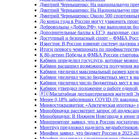
Дмитрий Чернышенко: На национальную преми
Дмитрий Чернышенко: На Национальную преми
Дмитрий Чернышенко: Около 500 спортивных 
До конца года в России могут узаконить произ
Добровольцы «Добро.РФ» уже выполнили боле
Дополнительные баллы к ЕГЭ, выходные, скид
Доступный и безопасный спорт – ФМБА Росс
Известия: В России изменят систему надзора
Итоги первого чемпионата по профмастерств
К 80-летию Победы в ФМБА России стартовал
Кабмин определил госуслуги, которые можно
Кабмин расширил возможности получения жи
Кабмин увеличил максимальный размер креди
Кабмин увеличил число бюджетных мест в ма
Кабмин увеличил число бюджетных мест в ма
Кабмин утвердил положение о работе единой
🇷🇺Масштабная диспансеризация жителей Э
Менее 0,18% заболевших COVID-19: вакцина 
Минвостокразвития: «Арктическая ипотека» н
Минобрнауки рассмотрит запрос об индекса
Минобрнауки: В Нижнем Новгороде в июне п
Минпромторг заявил, что в России достаточн
Минтруд предложил наделить медработников-
Минфин заявил, что бюджет России в 2023-20
Минфин поддержал гарантирование сбережен