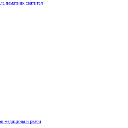
ла памятник святител
ой медицины и реаби