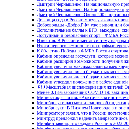
Дмитрий Чернышенко: На национальную преми
Дмитрий Чернышенко: На Национальную преми
Дмитрий Чернышенко: Около 500 спортивных 
До конца года в России могут узаконить произ
Добровольцы «Добро.РФ» уже выполнили боле
Дополнительные баллы к ЕГЭ, выходные, скид
Доступный и безопасный спорт – ФМБА Росс
Известия: В России изменят систему надзора
Итоги первого чемпионата по профмастерств
К 80-летию Победы в ФМБА России стартовал
Кабмин определил госуслуги, которые можно
Кабмин расширил возможности получения жи
Кабмин увеличил максимальный размер креди
Кабмин увеличил число бюджетных мест в ма
Кабмин увеличил число бюджетных мест в ма
Кабмин утвердил положение о работе единой
🇷🇺Масштабная диспансеризация жителей Э
Менее 0,18% заболевших COVID-19: вакцина 
Минвостокразвития: «Арктическая ипотека» н
Минобрнауки рассмотрит запрос об индекса
Минобрнауки: В Нижнем Новгороде в июне п
Минпромторг заявил, что в России достаточн
Минтруд предложил наделить медработников-
Минфин заявил, что бюджет России в 2023-20
Минфин поддержал гарантирование сбережен