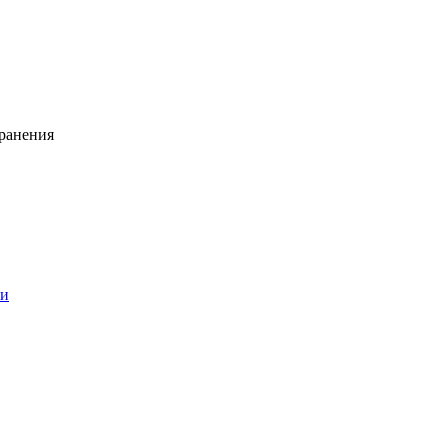
ранения
ии