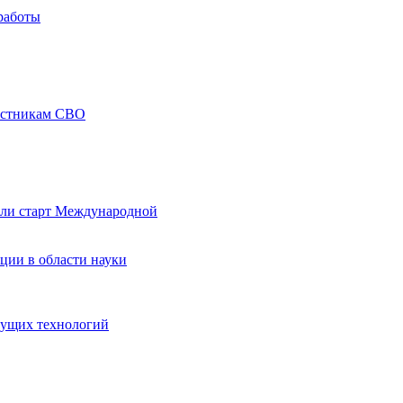
работы
частникам СВО
али старт Международной
ции в области науки
дущих технологий