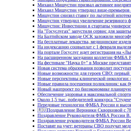
Михаил Мишустин призвал активнее внедрять
Михаил Мишустин утвердил вице-премьеров –
Мишустин снизил ставку по льготной ипотек
Мишустин утвердил увеличение резервного ф
Мишустин: Инвестиции в стартапы университе
На "Госуслугах" запустили сервис для защит
На Балтийском заводе ОСК заложили многоф
На бесплатные лекарства, медицинские издел
На индексацию соцвыплат с 1 февраля выделя
На портале Госуслуг идет регистрация на «
На расширенном заседании коллегии ФМБА Р
На фестивале "Наука 0+" в Москве представя
Новая система образования позволит поступа
Новые возможности для героев СВО: первый
Новые перспективы клинической онкологии: 
Новые правила посещения поликлиник: как буд
Новый нацпроект по биоэкономике планируют
Обеспечение здоровья и максимальной спорти
Около 1,5 тыс. победителей конкурса "Студен
Передовые технологии ФМБА России и высок
🇷🇺Поздравление Вероники Скворцовой с 78
Поздравление Руководителя ФМБА России В.
Поздравление руководителя ФМБА России В
Поставят на учет: ветераны СВО получат ме