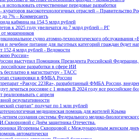
 и использовать отечественные передовые разработки
 кураторов высокотехнологичных отраслей – Правительство Ро
е до 7% – Коммерсантъ
онда кабмина на 154,5 млрд рублей
тов к 2025 году увеличатся до 7 млрд рублей – РГ
ы от мошенников
ункциональное судно атомно-технологического обслуживания «
ия и лечебное питание для льготных категорий граждан будет н
т 152,4 млрд рублей - Ведомости
Лыжню России»
оссии выступил Помощник Президента Российской Федерации, 
т российские разработки в сфере ИИ
ть бесплатно в магистратуру - ТАСС
 этап стажировки в ФМБА России
препарат «Ракурс 223Ra», разработанный ФМБА России, внедре
ут лечиться россияне с 1 января В 2024 году все российские б
 реализовывать с апреля
вной результативности
ческий стартап" получат по 1 млн рублей
отехнологичная медицинская помощь для жителей Крыма
-летием создания системы Федерального медико-биологического
И.Скворцовой с Днём защитника Отечества.
ероники Игоревны Скворцовой с Международным женским дне
дпомощь автоматически