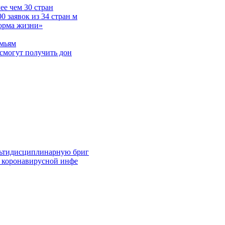
е чем 30 стран
 заявок из 34 стран м
норма жизни»
емьям
смогут получить дон
льтидисциплинарную бриг
й коронавирусной инфе