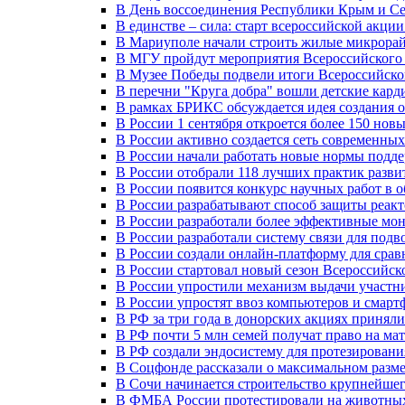
В День воссоединения Республики Крым и Се
В единстве – сила: старт всероссийской акци
В Мариуполе начали строить жилые микрора
В МГУ пройдут мероприятия Всероссийског
В Музее Победы подвели итоги Всероссийско
В перечни "Круга добра" вошли детские кар
В рамках БРИКС обсуждается идея создания 
В России 1 сентября откроется более 150 нов
В России активно создается сеть современны
В России начали работать новые нормы подд
В России отобрали 118 лучших практик разви
В России появится конкурс научных работ в 
В России разрабатывают способ защиты реак
В России разработали более эффективные мо
В России разработали систему связи для под
В России создали онлайн-платформу для сра
В России стартовал новый сезон Всероссийс
В России упростили механизм выдачи участн
В России упростят ввоз компьютеров и смарт
В РФ за три года в донорских акциях приняли
В РФ почти 5 млн семей получат право на ма
В РФ создали эндосистему для протезирован
В Соцфонде рассказали о максимальном разме
В Сочи начинается строительство крупнейшег
В ФМБА России протестировали на животных