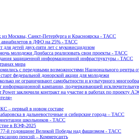
х из Москвы, Санкт-Петербурга и Красноярска - ТАСС
х авиабилетов в ДФО на 25% - ТАСС
т для детей двух-пяти лет с муковисцидозом
омочь молодежи Донбасса реализовать свои проекты - ТАСС
создания защищенной информационной инфраструктуры - ТАСС
странах мира
акомились с передовыми возможностями Национального центра
старт федеральной донорской акции для молодежи
олько не ограничивают самобытности и культурного многообраз
т информационной кампании, подчеркивающей исключительную
r Power заключили контракт на участие в работах по проекту А
ателя»
ИКС – первый в новом составе
абаровска в дальневосточные и сибирские города – ТАСС
риентации школьников - ТАСС
астие в ВЭФ-2025
 77-й годовщине Великой Победы над фашизмом - ТАСС
дексацию пенсий – Коммерсантъ