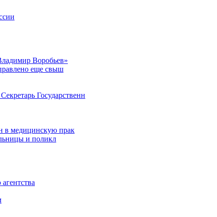
ссии
Владимир Воробьев»
аправлено еще свыш
Секретарь Государственн
н в медицинскую прак
ольницы и поликл
 агентства
м