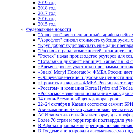
2019 год
2018 год
2017 год
2016 год
2015 год
Федеральные новости
"Аэрофлот" ввел пенсионный тариф на рейса
"Аэрофлот" снизил стоимость субсидируемы
"Круг добра" будет закупать еще один препара
"Россия - страна возможностей" планирует п
"Ростех" начал производство роутеров для 
"Тотальный диктант" напишут 5 апреля в 50 
«Время героев»: участники программы позн
«Знаю! Могу! Помогаю!»: ФМБА России дает 
«Общечеловеческие и духовные ценности ниск
«Прожить дважды» – ФМБА России дает стар
«Росатом» и компания Korea Hydro and Nuclea
«Роскосмос» завершил испытания «царь-двиг
14 июня-Всемирный день донора крови
22–24 октября в Казани состоится саммит БР
Авиакомпания S7 запускает новые рейсы из Х
АСИ запустило онлайн-платформу для профо
Более 70 стран и территорий подтвердили уч
В Афинах прошла конференция, посвященная
В Госдуме анонсировали автоматическую ин