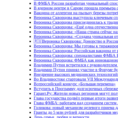
В ФМБА России разработан уникальный спосо
В ядерном центре в Сарове прошла премьера 
Вакцина от аллергии на пыльцу березы потре
Вероника Скворцова выступила ключевым спи
Вероника Скворцова присоединилась к трад
Вероника Скворцова: «Ещё одна отечественна
Вероника Скворцова: «Наша страна сейчас на
Вероника Скворцова: «Создана уникальная от
🇷🇺Вероника Скворцова: Донорство в России 
Вероника Скворцова: Мы готовы к тиражиров
Вероника Скворцова: Российская вакцина от 
Вероника Скворцова: специалистами ФМБА Ро
Вероника Скворцова: ФМБА как инновационно
Владимир Путин встретился с руководителем
Владимир Путин принял участие в Форуме бу
Внедрение высоких медицинских технологий 
Во Владивостоке стартовали VII Международ
Всероссийский конкурс «Большая перемена»
Вступить в Программу долгосрочных сбереже
Гарант.Ру: Жители новых регионов могут пол
Глава государства подвёл первые итоги разви
Глава ФМБА: работаем над созданием систем 
Голикова: новый механизм целевого приема д
Гранты до 5 млн рублей для разработчиков м
День семьи, любви и верности