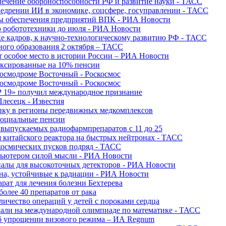
печение обороноспособности РФ и развитие науки - ТАСС
недрении ИИ в экономике, соцсфере, госуправлении - ТАСС
сы обеспечения предприятий ВПК - РИА Новости
ю робототехники до июля - РИА Новости
е кадров, к научно-технологическому развитию РФ - ТАСС
ного образования 2 октября – ТАСС
т особое место в истории России – РИА Новости
ексированные на 10% пенсии
космодроме Восточный - Роскосмос
космодроме Восточный - Роскосмос
 19» получил международное признание
Плесецк - Известия
упку в регионы передвижных медкомплексов
социальные пенсии
о выпускаемых радиофармпрепаратов с 11 до 25
 китайского реактора на быстрых нейтронах - ТАСС
космических пусков подряд - ТАСС
пьютером силой мысли - РИА Новости
алы для высокоточных детекторов - РИА Новости
на, устойчивые к радиации - РИА Новости
рат для лечения болезни Бехтерева
олее 40 препаратов от рака
личество операций у детей с пороками сердца
дали на международной олимпиаде по математике - ТАСС
 об упрощении визового режима – ИА Regnum