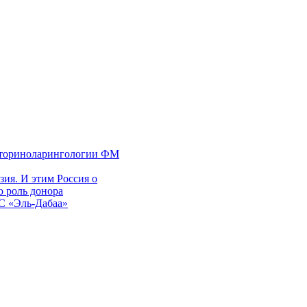
 оториноларингологии ФМ
ия. И этим Россия о
 роль донора
ЭС «Эль-Дабаа»