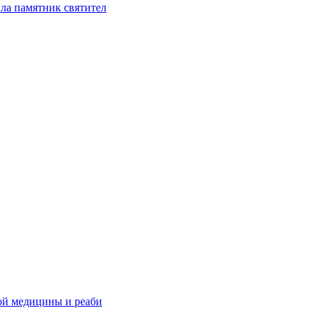
ла памятник святител
ой медицины и реаби