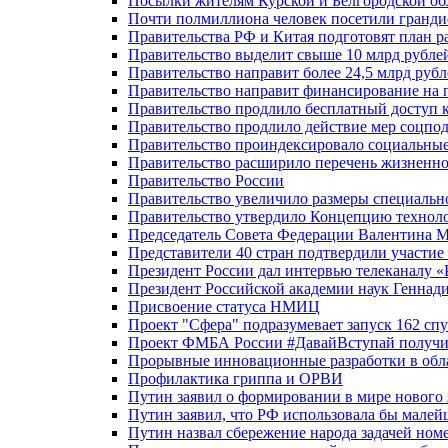
Посылки жителям Курской и Белгородской об
Почти полмиллиона человек посетили гранди
Правительства РФ и Китая подготовят план р
Правительство выделит свыше 10 млрд рубле
Правительство направит более 24,5 млрд руб
Правительство направит финансирование на 
Правительство продлило бесплатный доступ 
Правительство продлило действие мер соцп
Правительство проиндексировало социальные
Правительство расширило перечень жизненно
Правительство России
Правительство увеличило размеры специальн
Правительство утвердило Концепцию технолог
Председатель Совета Федерации Валентина 
Представители 40 стран подтвердили участи
Президент России дал интервью телеканалу «Ро
Президент Российской академии наук Геннад
Присвоение статуса НМИЦ
Проект "Сфера" подразумевает запуск 162 спу
Проект ФМБА России #ДавайВступай получил
Прорывные инновационные разработки в обл
Профилактика гриппа и ОРВИ
Путин заявил о формировании в мире нового 
Путин заявил, что РФ использовала бы малей
Путин назвал сбережение народа задачей ном