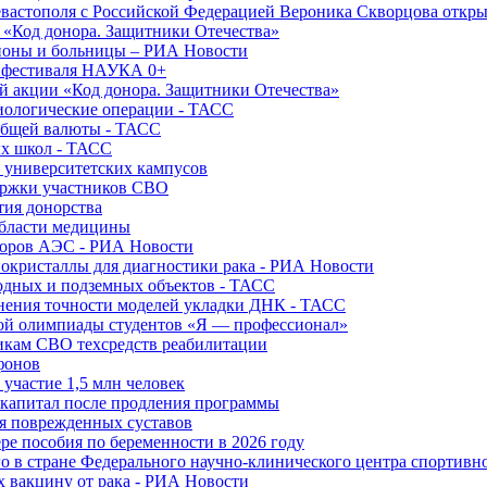
вастополя с Российской Федерацией Вероника Скворцова откры
и «Код донора. Защитники Отечества»
йоны и больницы – РИА Новости
о фестиваля НАУКА 0+
й акции «Код донора. Защитники Отечества»
диологические операции - ТАСС
общей валюты - ТАСС
ых школ - ТАСС
х университетских кампусов
ержки участников СВО
тия донорства
области медицины
торов АЭС - РИА Новости
нокристаллы для диагностики рака - РИА Новости
водных и подземных объектов - ТАСС
внения точности моделей укладки ДНК - ТАСС
кой олимпиады студентов «Я — профессионал»
икам СВО техсредств реабилитации
фонов
 участие 1,5 млн человек
ткапитал после продления программы
ия поврежденных суставов
ре пособия по беременности в 2026 году
о в стране Федерального научно-клинического центра спортивн
 вакцину от рака - РИА Новости