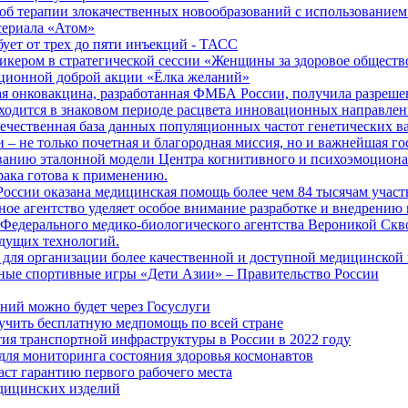
б терапии злокачественных новообразований с использованием
сериала «Атом»
бует от трех до пяти инъекций - ТАСС
кером в стратегической сессии «Женщины за здоровое общество
иционной доброй акции «Ёлка желаний»
я онковакцина, разработанная ФМБА России, получила разреше
ходится в знаковом периоде расцвета инновационных направлен
ечественная база данных популяционных частот генетических в
– не только почетная и благородная миссия, но и важнейшая го
анию эталонной модели Центра когнитивного и психоэмоционал
рака готова к применению.
ссии оказана медицинская помощь более чем 84 тысячам участ
е агентство уделяет особое внимание разработке и внедрению
 Федерального медико-биологического агентства Вероникой Скв
дущих технологий.
для организации более качественной и доступной медицинской
ные спортивные игры «Дети Азии» – Правительство России
ний можно будет через Госуслуги
учить бесплатную медпомощь по всей стране
тия транспортной инфраструктуры в России в 2022 году
для мониторинга состояния здоровья космонавтов
аст гарантию первого рабочего места
едицинских изделий