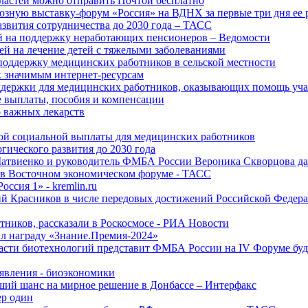
ластей можно отправить Почтой бесплатно
озную выставку-форум «Россия» на ВДНХ за первые три дня ее 
азвития сотрудничества до 2030 года – ТАСС
й на поддержку неработающих пенсионеров – Ведомости
лей на лечение детей с тяжелыми заболеваниями
поддержку медицинских работников в сельской местности
к значимым интернет-ресурсам
оддержки для медицинских работников, оказывающих помощь у
 выплаты, пособия и компенсации
 важных лекарств
ой социальной выплаты для медицинских работников
ического развития до 2030 года
Матвиенко и руководитель ФМБА России Вероника Скворцова д
е в Восточном экономическом форуме - ТАСС
ссия 1» - kremlin.ru
ий Красников в числе передовых достижений Российской Федера
тников, рассказали в Роскосмосе - РИА Новости
 награду «Знание.Премия-2024»
асти биотехнологий представит ФМБА России на IV Форуме бу
явления - биоэкономики
ший шанс на мирное решение в Донбассе – Интерфакс
ер один