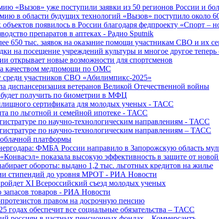
ю «Вызов» уже поступили заявки из 50 регионов России и боле
ю в области будущих технологий «Вызов» поступило около 600
объектов появилось в России благодаря федпроекту «Спорт – 
водство препаратов в аптеках - Радио Sputnik
е 650 тыс. заявок на оказание помощи участникам СВО и их с
ки на посещение учреждений культуры и многое другое теперь 
ии открывает новые возможности для спортсменов
 за качеством медпомощи по ОМС
у среди участников СВО «Абилимпикс-2025»
а диспансеризация ветеранов Великой Отечественной войны
 будет получить по биометрии в МФЦ
лищного сертификата для молодых ученых - ТАСС
та по льготной и семейной ипотеке - ТАСС
гистратуре по научно-технологическим направлениям - ТАСС
гистратуре по научно-технологическим направлениям – ТАСС
 облачной платформы
нергодара: ФМБА России направило в Запорожскую область му
«Конвасэл» показала высокую эффективность в защите от ново
абирает обороты: выдано 1,2 тыс. льготных кредитов на жилье
ции стипендий до уровня МРОТ - РИА Новости
ройдет XI Всероссийский съезд молодых ученых
о запасов товаров - РИА Новости
протезистов правом на досрочную пенсию
25 годах обеспечит все социальные обязательства – ТАСС
ий россиян в частных пенсионных фондах – Коммерсантъ