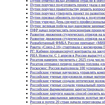
Путин отметил вклад атомной отрасли в обес
Путин поручил подготовить проект указа о в
Путин поручил правительству решить вопро
Путин поручил утвердить проект по развити
Путин призвал обновить подходы к подготовк
Путин учредил День среднего профессиональ
Путин: великая победа над нацизмом занимае
ПФР начал перечислять пенсионерам проинд
Развитие движения студенческих отрядов на 
Развитие движения студенческих отрядов на 
Разработанный ФМБА России препарат «МИР
Ракета «Союз-2.1б» стартовала с космодрома 
РГ: Кабмин проавансирует контракты на зак
РИА Новости: С 1 апреля в России вырастут 
Росатом намерен увеличить с 2025 года числ
Росатом отправил первую партию топлива для
Роскосмос: Россия выполнила 100 успешных 
Российские ученые научились управлять ком
Российские ученые предложили новые матери
Российские ученые создали оптические волок
Российские ученые создали уникальный препа
Российские фармкомпании зарегистрировали б
Российские хирурги нашли способ снизить ко
Российские школьники завоевали золотые ме
Россия и почти 20 стран начали переговоры