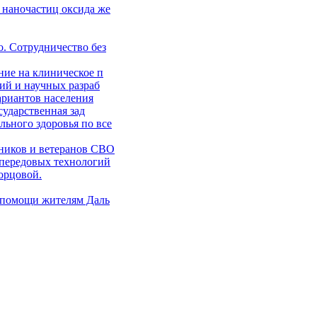
 наночастиц оксида же
. Сотрудничество без
ние на клиническое п
ий и научных разраб
ариантов населения
сударственная зад
ьного здоровья по все
ников и ветеранов СВО
 передовых технологий
орцовой.
 помощи жителям Даль