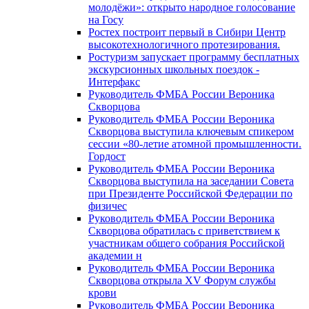
молодёжи»: открыто народное голосование
на Госу
Ростех построит первый в Сибири Центр
высокотехнологичного протезирования.
Ростуризм запускает программу бесплатных
экскурсионных школьных поездок -
Интерфакс
Руководитель ФМБА России Вероника
Скворцова
Руководитель ФМБА России Вероника
Скворцова выступила ключевым спикером
сессии «80-летие атомной промышленности.
Гордост
Руководитель ФМБА России Вероника
Скворцова выступила на заседании Совета
при Президенте Российской Федерации по
физичес
Руководитель ФМБА России Вероника
Скворцова обратилась с приветствием к
участникам общего собрания Российской
академии н
Руководитель ФМБА России Вероника
Скворцова открыла XV Форум службы
крови
Руководитель ФМБА России Вероника