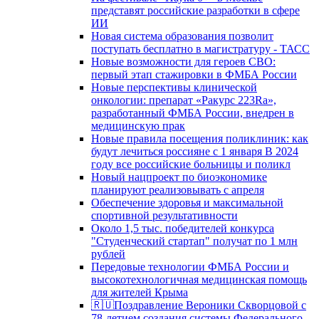
представят российские разработки в сфере
ИИ
Новая система образования позволит
поступать бесплатно в магистратуру - ТАСС
Новые возможности для героев СВО:
первый этап стажировки в ФМБА России
Новые перспективы клинической
онкологии: препарат «Ракурс 223Ra»,
разработанный ФМБА России, внедрен в
медицинскую прак
Новые правила посещения поликлиник: как
будут лечиться россияне с 1 января В 2024
году все российские больницы и поликл
Новый нацпроект по биоэкономике
планируют реализовывать с апреля
Обеспечение здоровья и максимальной
спортивной результативности
Около 1,5 тыс. победителей конкурса
"Студенческий стартап" получат по 1 млн
рублей
Передовые технологии ФМБА России и
высокотехнологичная медицинская помощь
для жителей Крыма
🇷🇺Поздравление Вероники Скворцовой с
78-летием создания системы Федерального