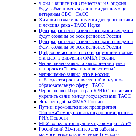
Фонд "Защитники Отечества" и Соцфонд
будут обмениваться данными для помощи
ветеранам СВО - ТАСС
Химики создали нанометки для диагностики
и лечения рака - ТАСС.Наука
Центры раннего физического развития детей
будут созданы во всех регионах России
Центры раннего физического развития детей
будут созданы во всех регионах России
Цифровой ассистент в операционной-новый
стандарт в хирургии ФМБА России.
Чернышенко заявил о выполнении целей
нацпроекта "Наука и университеты"
Чернышенко заявил, что в России
наблюдается рост инвестиций в научно-
образовательную сферу - ТАСС
Чернышенко: Игры стран БРИКС позволяют
укрепить связи между государствами-ТАСС
Эстафета добра ФМБА России
Путин: промышленные предприятия
"Ростеха" смогут занять внутренний рынок -
РИА Новости
МГУ вошел в топ лучших вузов мира - АиФ
Российский 3D-принтер для работы в
космосе разработали ученые Томского