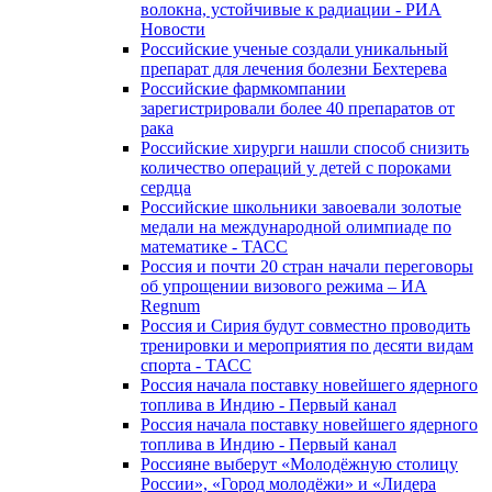
волокна, устойчивые к радиации - РИА
Новости
Российские ученые создали уникальный
препарат для лечения болезни Бехтерева
Российские фармкомпании
зарегистрировали более 40 препаратов от
рака
Российские хирурги нашли способ снизить
количество операций у детей с пороками
сердца
Российские школьники завоевали золотые
медали на международной олимпиаде по
математике - ТАСС
Россия и почти 20 стран начали переговоры
об упрощении визового режима – ИА
Regnum
Россия и Сирия будут совместно проводить
тренировки и мероприятия по десяти видам
спорта - ТАСС
Россия начала поставку новейшего ядерного
топлива в Индию - Первый канал
Россия начала поставку новейшего ядерного
топлива в Индию - Первый канал
Россияне выберут «Молодёжную столицу
России», «Город молодёжи» и «Лидера