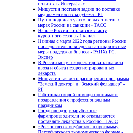
политеха - Интерафакс
Мишустин поставил задачи по поставке
медикаментов из-за рубежа - РГ
Путин подписал указ о новых ответных
мерах России на санкции - ТАСС
На юге России готовятся к старту
курортного сезона - 1 канал
Начиная с марта 2022 года регионы России
последовательно внедряют антикризисные
меры поддержки бизнеса - РАНХиГС.
Экспер
В России могут скорректировать правила
ввоза и сбыта незарегистрированных
лекарств
Мишустин заявил о расширении программы
"Земский доктор" и "Земский фельдшер" -
РГ
Работники скорой помощи принимают
поздравления с профессиональным
праздником
Росздравнадзор: зарубежные
фармпроизводители не отказываются
поставлять лекарства в Россию - ТАСС
«Росконгресс» опубликовал программу
Петербургского экономического форума -