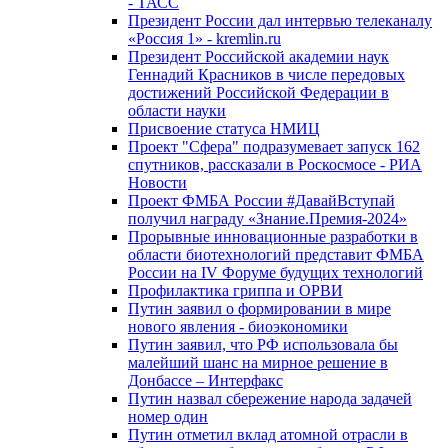
- ТАСС
Президент России дал интервью телеканалу
«Россия 1» - kremlin.ru
Президент Российской академии наук
Геннадий Красников в числе передовых
достижений Российской Федерации в
области науки
Присвоение статуса НМИЦ
Проект "Сфера" подразумевает запуск 162
спутников, рассказали в Роскосмосе - РИА
Новости
Проект ФМБА России #ДавайВступай
получил награду «Знание.Премия-2024»
Прорывные инновационные разработки в
области биотехнологий представит ФМБА
России на IV Форуме будущих технологий
Профилактика гриппа и ОРВИ
Путин заявил о формировании в мире
нового явления - биоэкономики
Путин заявил, что РФ использовала бы
малейший шанс на мирное решение в
Донбассе – Интерфакс
Путин назвал сбережение народа задачей
номер один
Путин отметил вклад атомной отрасли в