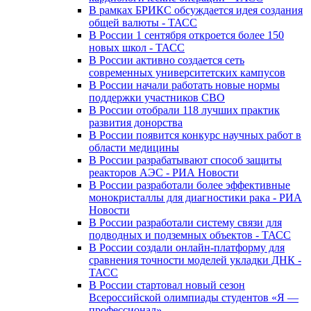
В рамках БРИКС обсуждается идея создания
общей валюты - ТАСС
В России 1 сентября откроется более 150
новых школ - ТАСС
В России активно создается сеть
современных университетских кампусов
В России начали работать новые нормы
поддержки участников СВО
В России отобрали 118 лучших практик
развития донорства
В России появится конкурс научных работ в
области медицины
В России разрабатывают способ защиты
реакторов АЭС - РИА Новости
В России разработали более эффективные
монокристаллы для диагностики рака - РИА
Новости
В России разработали систему связи для
подводных и подземных объектов - ТАСС
В России создали онлайн-платформу для
сравнения точности моделей укладки ДНК -
ТАСС
В России стартовал новый сезон
Всероссийской олимпиады студентов «Я —
профессионал»