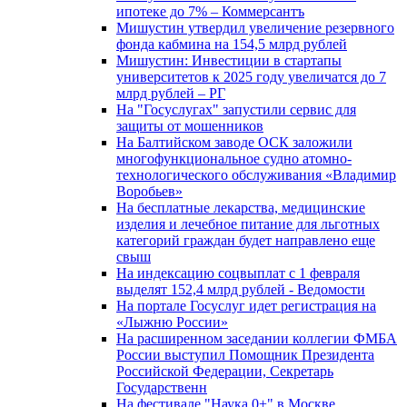
ипотеке до 7% – Коммерсантъ
Мишустин утвердил увеличение резервного
фонда кабмина на 154,5 млрд рублей
Мишустин: Инвестиции в стартапы
университетов к 2025 году увеличатся до 7
млрд рублей – РГ
На "Госуслугах" запустили сервис для
защиты от мошенников
На Балтийском заводе ОСК заложили
многофункциональное судно атомно-
технологического обслуживания «Владимир
Воробьев»
На бесплатные лекарства, медицинские
изделия и лечебное питание для льготных
категорий граждан будет направлено еще
свыш
На индексацию соцвыплат с 1 февраля
выделят 152,4 млрд рублей - Ведомости
На портале Госуслуг идет регистрация на
«Лыжню России»
На расширенном заседании коллегии ФМБА
России выступил Помощник Президента
Российской Федерации, Секретарь
Государственн
На фестивале "Наука 0+" в Москве