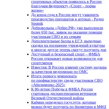
спортивных объектов появилось в России
благодаря федпроекту «Спорт – норма
жизни»
До конца года в России могут узаконить
производство препаратов в аптеках - Радио
Sputnik
Добровольцы «Добро.РФ» уже выполнили
более 650 тыс. заявок на оказание помощи
участникам СВО и их семьям
Дополнительные баллы к ЕГЭ, выходные,
скидки на посещение учреждений культуры
и многое другое теперь смогут получить дон
Доступный и безопасный спорт – ФМБА
России открывает новые возможности для
спортсменов
Известия: В России изменят систему надзора
за качеством медпомощи по ОМС
Итоги первого чемпионата
по профмастерству среди участников СВО
«Абилимпикс-2025»
К 80-летию Победы в ФМБА России
стартовала диспансеризация ветеранов
Великой Отечественной войны
Кабмин определил госуслуги, которые
можно будет получить по биометрии в МФЦ