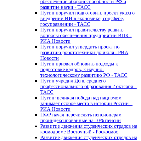
обеспечение обороноспособности РФ и
развитие науки - ТАСС
Путин поручил подготовить проект указа о
внедрении ИИ в экономике, соцсфере,
госуправлении - ТАСС
Путин поручил правительству решить
вопросы обеспечения предприятий ВПК -
РИА Новости
Путин поручил утвердить проект по
развитию робототехники до июля - РИА
Новости
Путин призвал обновить подходы к
подготовке кадров, к научно-
технологическому развитию РФ - ТАСС
Путин учредил День среднего
профессионального образования 2 октября –
ТАСС
Путин: великая победа над нацизмом
занимает особое место в истории России –
РИА Новости
ПФР начал перечислять пенсионерам
проиндексированные на 10% пенсии
Развитие движения студенческих отрядов на
космодроме Восточный - Роскосмос
Развитие движения студенческих отрядов на