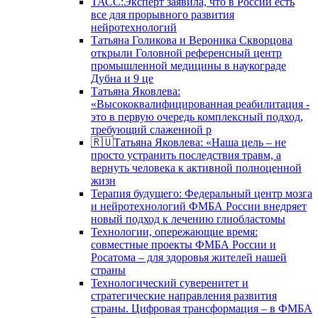
ТАСС:Эксперт заявила, что в России есть
все для прорывного развития
нейротехнологий
Татьяна Голикова и Вероника Скворцова
открыли Головной референсный центр
промышленной медицины в наукограде
Дубна и 9 це
Татьяна Яковлева:
«Высококвалифицированная реабилитация -
это в первую очередь комплексный подход,
требующий слаженной р
🇷🇺Татьяна Яковлева: «Наша цель – не
просто устранить последствия травм, а
вернуть человека к активной полноценной
жизн
Терапия будущего: Федеральный центр мозга
и нейротехнологий ФМБА России внедряет
новый подход к лечению глиобластомы
Технологии, опережающие время:
совместные проекты ФМБА России и
Росатома – для здоровья жителей нашей
страны
Технологический суверенитет и
стратегические направления развития
страны. Цифровая трансформация – в ФМБА