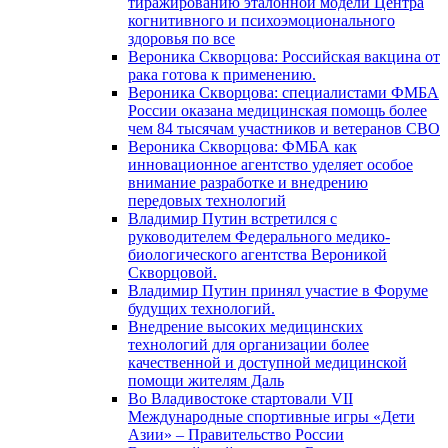
тиражированию эталонной модели Центра
когнитивного и психоэмоционального
здоровья по все
Вероника Скворцова: Российская вакцина от
рака готова к применению.
Вероника Скворцова: специалистами ФМБА
России оказана медицинская помощь более
чем 84 тысячам участников и ветеранов СВО
Вероника Скворцова: ФМБА как
инновационное агентство уделяет особое
внимание разработке и внедрению
передовых технологий
Владимир Путин встретился с
руководителем Федерального медико-
биологического агентства Вероникой
Скворцовой.
Владимир Путин принял участие в Форуме
будущих технологий.
Внедрение высоких медицинских
технологий для организации более
качественной и доступной медицинской
помощи жителям Даль
Во Владивостоке стартовали VII
Международные спортивные игры «Дети
Азии» – Правительство России