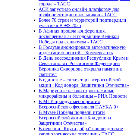
города – ТАСС
АСИ запустило онлайн-платформу для
профориентации школьников - ТАСС
Более 70 стран и территорий подтвердили
участие в ВЭФ-2025
В Афинах прошла конференция,
посвященная 77-й годовщине Великой
Победы над фашизмом - ТАСС
В Госдуме анонсировали автоматическую
индексацию пенсий – Коммерсантъ
В День воссоединения Республики Крым и
Севастополя с Российской Федерацией
Вероника Скворцова открыла памятник
святител
В единстве – сила: старт всероссийской
акции «Код донора. Защитники Отечества»
В Мариуполе начали строить жилые
микрорайоны и больницы – РИА Новости
В МГУ пройдут мероприятия
Всероссийского фестиваля НАУКА 0+
В Музее Победы подвели итоги
Всероссийской акции «Код донора.
Защитники Отечества»
В перечни "Круга добра" вошли детские
кардиологические операции - ТАСС