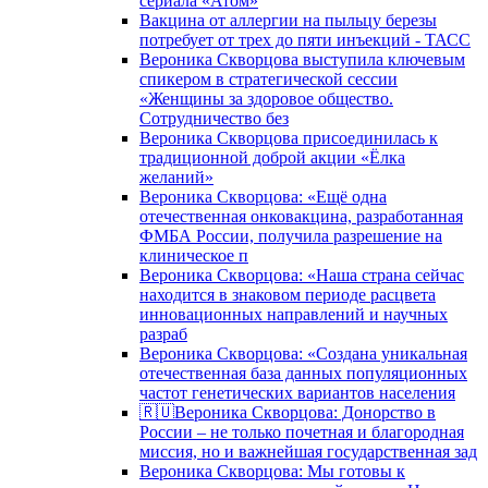
сериала «Атом»
Вакцина от аллергии на пыльцу березы
потребует от трех до пяти инъекций - ТАСС
Вероника Скворцова выступила ключевым
спикером в стратегической сессии
«Женщины за здоровое общество.
Сотрудничество без
Вероника Скворцова присоединилась к
традиционной доброй акции «Ёлка
желаний»
Вероника Скворцова: «Ещё одна
отечественная онковакцина, разработанная
ФМБА России, получила разрешение на
клиническое п
Вероника Скворцова: «Наша страна сейчас
находится в знаковом периоде расцвета
инновационных направлений и научных
разраб
Вероника Скворцова: «Создана уникальная
отечественная база данных популяционных
частот генетических вариантов населения
🇷🇺Вероника Скворцова: Донорство в
России – не только почетная и благородная
миссия, но и важнейшая государственная зад
Вероника Скворцова: Мы готовы к