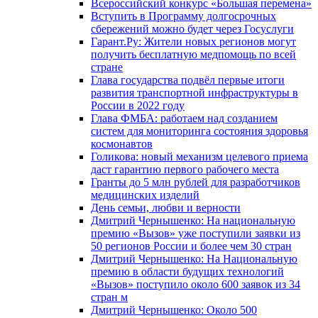
Всероссийский конкурс «Большая перемена»
Вступить в Программу долгосрочных
сбережений можно будет через Госуслуги
Гарант.Ру: Жители новых регионов могут
получить бесплатную медпомощь по всей
стране
Глава государства подвёл первые итоги
развития транспортной инфраструктуры в
России в 2022 году
Глава ФМБА: работаем над созданием
систем для мониторинга состояния здоровья
космонавтов
Голикова: новый механизм целевого приема
даст гарантию первого рабочего места
Гранты до 5 млн рублей для разработчиков
медицинских изделий
День семьи, любви и верности
Дмитрий Чернышенко: На национальную
премию «Вызов» уже поступили заявки из
50 регионов России и более чем 30 стран
Дмитрий Чернышенко: На Национальную
премию в области будущих технологий
«Вызов» поступило около 600 заявок из 34
стран м
Дмитрий Чернышенко: Около 500