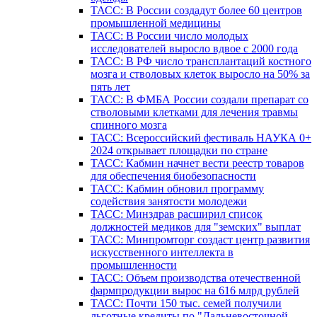
ТАСС: В России создадут более 60 центров
промышленной медицины
ТАСС: В России число молодых
исследователей выросло вдвое с 2000 года
ТАСС: В РФ число трансплантаций костного
мозга и стволовых клеток выросло на 50% за
пять лет
ТАСС: В ФМБА России создали препарат со
стволовыми клетками для лечения травмы
спинного мозга
ТАСС: Всероссийский фестиваль НАУКА 0+
2024 открывает площадки по стране
ТАСС: Кабмин начнет вести реестр товаров
для обеспечения биобезопасности
ТАСС: Кабмин обновил программу
содействия занятости молодежи
ТАСС: Минздрав расширил список
должностей медиков для "земских" выплат
ТАСС: Минпромторг создаст центр развития
искусственного интеллекта в
промышленности
ТАСС: Объем производства отечественной
фармпродукции вырос на 616 млрд рублей
ТАСС: Почти 150 тыс. семей получили
льготные кредиты по "Дальневосточной