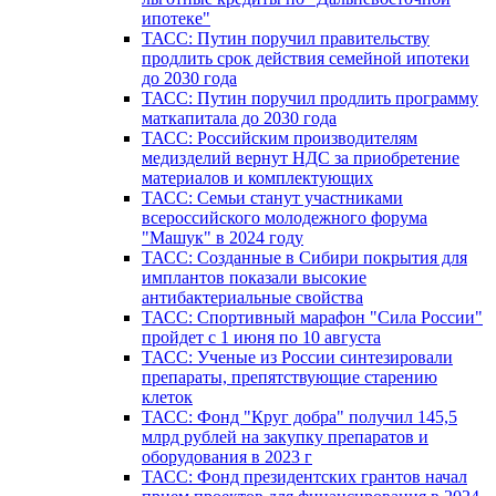
ипотеке"
ТАСС: Путин поручил правительству
продлить срок действия семейной ипотеки
до 2030 года
ТАСС: Путин поручил продлить программу
маткапитала до 2030 года
ТАСС: Российским производителям
медизделий вернут НДС за приобретение
материалов и комплектующих
ТАСС: Семьи станут участниками
всероссийского молодежного форума
"Машук" в 2024 году
ТАСС: Созданные в Сибири покрытия для
имплантов показали высокие
антибактериальные свойства
ТАСС: Спортивный марафон "Сила России"
пройдет с 1 июня по 10 августа
ТАСС: Ученые из России синтезировали
препараты, препятствующие старению
клеток
ТАСС: Фонд "Круг добра" получил 145,5
млрд рублей на закупку препаратов и
оборудования в 2023 г
ТАСС: Фонд президентских грантов начал