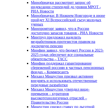
Минобрнауки рассмотрит запрос об
индексации стипендий до уровня МРОТ -
РИА Новости
Минобрнауки: В Нижнем Новгороде в июне
пройдет XI Всероссийский съезд молодых
ученых
Минпромторг заявил, что в России
достаточно запасов товаров - РИА Новости
Минтруд предложил наделить
медработников-протезистов правом на
досрочную пенсию
Минфин заявил, что бюджет России в 2023-
2025 годах обеспечит все социальные
обязательства – ТАСС
Минфин поддержал гарантирование
сбережений россиян в частных пенсионных
фондах – Коммерсантъ
Михаил Мишустин призвал активнее
внедрять и использовать отечественные
передовые разработки
Михаил Мишустин утвердил вице-
премьеров – кураторов
высокотехнологичных отраслей –
Правительство России
Мишустин снизил ставку по льготной