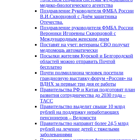
медико-биологического агентства
Поздравление Руководителя ФМБА России
В.И.Скворцовой с Днём защитника
Отечества.
Поздравление руководителя ФМБА России
Вероники Игоревны Скворцовой с
Международным женским днем
Поставят на учет: ветераны СВО получат
медпомощь автоматически
Посылки жителям Курской и Белгородской
областей можно отправить Почтой
бесплатно
Почти полмиллиона человек посетили
грандиозную выставку-форум «Россия» на
ВДНХ за первые три дня ее работы
Правительства РФ и Китая подготовят план
развития сотрудничества до 2030 года –
ТАСС
Правительство выделит свыше 10 млрд
рублей на поддержку неработающих
пенсионеров – Ведомости
Правительство направит более 24,5 млрд
рублей на лечение детей с тяжелыми
заболеваниями