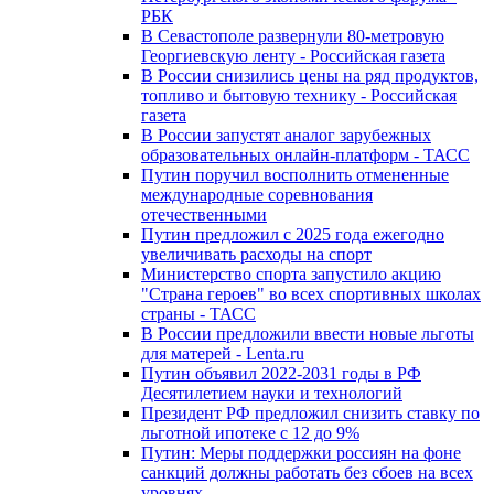
РБК
В Севастополе развернули 80-метровую
Георгиевскую ленту - Российская газета
В России снизились цены на ряд продуктов,
топливо и бытовую технику - Российская
газета
В России запустят аналог зарубежных
образовательных онлайн-платформ - ТАСС
Путин поручил восполнить отмененные
международные соревнования
отечественными
Путин предложил с 2025 года ежегодно
увеличивать расходы на спорт
Министерство спорта запустило акцию
"Страна героев" во всех спортивных школах
страны - ТАСС
В России предложили ввести новые льготы
для матерей - Lenta.ru
Путин объявил 2022-2031 годы в РФ
Десятилетием науки и технологий
Президент РФ предложил снизить ставку по
льготной ипотеке с 12 до 9%
Путин: Меры поддержки россиян на фоне
санкций должны работать без сбоев на всех
уровнях