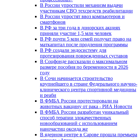
В России упростили механизм выдачи
участникам СВО техсредств реабилитации
В России упростят ввоз компьютеров и
смартфонов
В РФ за три года в донорских акциях
приняли участие 1,5 млн человек
В РФ почти 5 млн семей получат право на
маткапитал после продления программы
В РФ создали эндосистему для
протезирования поврежденных суставов
В Соцфонде рассказали о максимальном
размере пособия по беременности в 2026
году
В Сочи начинается строительство
крупнейшего в стране Федерального научно-
клинического центра спортивной медицины
и реаби
В ФМБА России протестировали на
животных вакцину от рака - РИА Новости
В ФМБА России разработан уникальный
способ терапии злокачественных
новообразований с использованием
наночастиц оксида же
В ядерном центре в Сарове прошла премьера