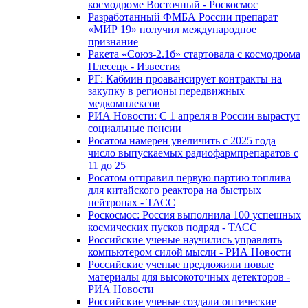
космодроме Восточный - Роскосмос
Разработанный ФМБА России препарат
«МИР 19» получил международное
признание
Ракета «Союз-2.1б» стартовала с космодрома
Плесецк - Известия
РГ: Кабмин проавансирует контракты на
закупку в регионы передвижных
медкомплексов
РИА Новости: С 1 апреля в России вырастут
социальные пенсии
Росатом намерен увеличить с 2025 года
число выпускаемых радиофармпрепаратов с
11 до 25
Росатом отправил первую партию топлива
для китайского реактора на быстрых
нейтронах - ТАСС
Роскосмос: Россия выполнила 100 успешных
космических пусков подряд - ТАСС
Российские ученые научились управлять
компьютером силой мысли - РИА Новости
Российские ученые предложили новые
материалы для высокоточных детекторов -
РИА Новости
Российские ученые создали оптические