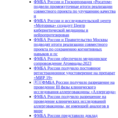
ФМБА России и Госкорпорация «Росатом»
подвели промежуточные итоги реализации
совместного проекта по улучшению качества
и
ФМБА России и исследовательский центр
«Моторика» создадут Центр
кибернетической медицины и
нейропротезирован
ФМБА России и Правительство Москвы
подводят итоги реализации совместного
проекта по сохранению когнитивных
навыков и пс
ФМБА России обеспечило медицинское
сопровождение Атомиады-2023
ФМБА России получило постоянное
регистрационное удостоверение на препарат
«МИР 19»
🇷🇺ФМБА России получило разрешение на
проведение III фазы клинического
исследования аллерговакцины «Аллергарда»
ФМБА России получило разрешение на
проведение клинических исследований
аллерговакцины, не имеющей аналогов в
мире
ФМБА России представило доклад