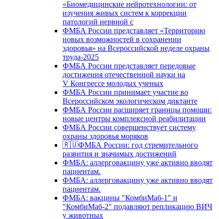
«Биомедицинские нейротехнологии: от
изучения живых систем к коррекции
патологий нервной с
ФМБА России представляет «Территорию
новых возможностей в сохранении
здоровья» на Всероссийской неделе охраны
труда-2025
ФМБА России представляет передовые
достижения отечественной науки на
V Конгрессе молодых ученых
ФМБА России принимает участие во
Всероссийском экологическом диктанте
ФМБА России расширяет границы помощи:
новые центры комплексной реабилитации
ФМБА России совершенствует систему
охраны здоровья моряков
🇷🇺ФМБА России: год стремительного
развития и значимых достижений
ФМБА: аллерговакцину уже активно вводят
пациентам.
ФМБА: аллерговакцину уже активно вводят
пациентам.
ФМБА: вакцины "КомбиМаб-1" и
"КомбиМаб-2" подавляют репликацию ВИЧ
у животных