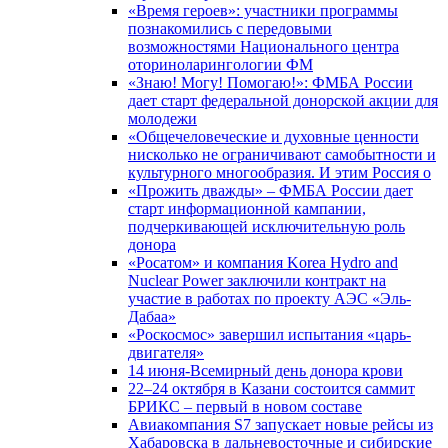
«Время героев»: участники программы
познакомились с передовыми
возможностями Национального центра
оториноларингологии ФМ
«Знаю! Могу! Помогаю!»: ФМБА России
дает старт федеральной донорской акции для
молодежи
«Общечеловеческие и духовные ценности
нисколько не ограничивают самобытности и
культурного многообразия. И этим Россия о
«Прожить дважды» – ФМБА России дает
старт информационной кампании,
подчеркивающей исключительную роль
донора
«Росатом» и компания Korea Hydro and
Nuclear Power заключили контракт на
участие в работах по проекту АЭС «Эль-
Дабаа»
«Роскосмос» завершил испытания «царь-
двигателя»
14 июня-Всемирный день донора крови
22–24 октября в Казани состоится саммит
БРИКС – первый в новом составе
Авиакомпания S7 запускает новые рейсы из
Хабаровска в дальневосточные и сибирские