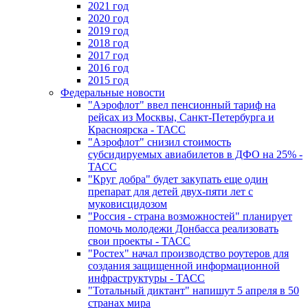
2021 год
2020 год
2019 год
2018 год
2017 год
2016 год
2015 год
Федеральные новости
"Аэрофлот" ввел пенсионный тариф на
рейсах из Москвы, Санкт-Петербурга и
Красноярска - ТАСС
"Аэрофлот" снизил стоимость
субсидируемых авиабилетов в ДФО на 25% -
ТАСС
"Круг добра" будет закупать еще один
препарат для детей двух-пяти лет с
муковисцидозом
"Россия - страна возможностей" планирует
помочь молодежи Донбасса реализовать
свои проекты - ТАСС
"Ростех" начал производство роутеров для
создания защищенной информационной
инфраструктуры - ТАСС
"Тотальный диктант" напишут 5 апреля в 50
странах мира