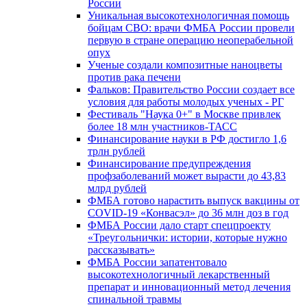
России
Уникальная высокотехнологичная помощь
бойцам СВО: врачи ФМБА России провели
первую в стране операцию неоперабельной
опух
Ученые создали композитные наноцветы
против рака печени
Фальков: Правительство России создает все
условия для работы молодых ученых - РГ
Фестиваль "Наука 0+" в Москве привлек
более 18 млн участников-ТАСС
Финансирование науки в РФ достигло 1,6
трлн рублей
Финансирование предупреждения
профзаболеваний может вырасти до 43,83
млрд рублей
ФМБА готово нарастить выпуск вакцины от
COVID-19 «Конвасэл» до 36 млн доз в год
ФМБА России дало старт спецпроекту
«Треугольнички: истории, которые нужно
рассказывать»
ФМБА России запатентовало
высокотехнологичный лекарственный
препарат и инновационный метод лечения
спинальной травмы