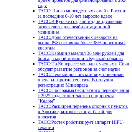
прием проектов для финансирования в 2024
году
ТАСС: Число многодетных семей в России
за последние 8-10 лет выросло вдвое
ТАСС:В Курске создали индивидуальные
экзоскелеты для реабилитационной
медицины
ТАСС:Доля отечественных лекарств на
рынке РФ составила более 38% по итогам I
квартала
ТАСС:Кабмин выделил 36 млн рублей для
бригад скорой помощи в Курской области
ТАСС:На Конгрессе молодых ученых в Сочи
обсудят развитие регионов за счет науки
ТАСС:Первый российский внутривенный
препарат против гепатита В получил
регистрацию Минздрава
ТАСС:Программа бесплатного переобучения
с 2025 года станет частью нацпроекта
"Кадры"
ТАСС:Расширен перечень опорных пунктов
в Арктике, которые станут базой для
проектов
ТАСС:Ростех роботизирует аппарат HIFU-
терапии