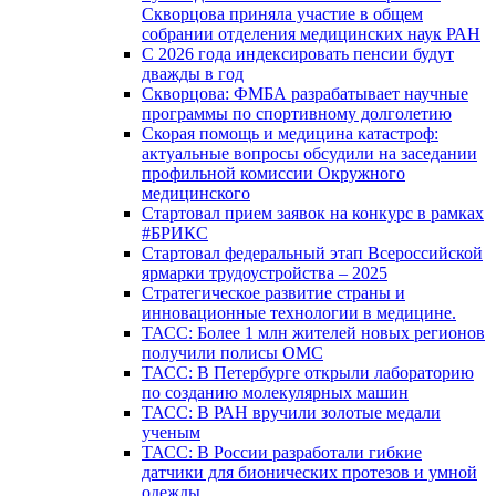
Скворцова приняла участие в общем
собрании отделения медицинских наук РАН
С 2026 года индексировать пенсии будут
дважды в год
Скворцова: ФМБА разрабатывает научные
программы по спортивному долголетию
Скорая помощь и медицина катастроф:
актуальные вопросы обсудили на заседании
профильной комиссии Окружного
медицинского
Стартовал прием заявок на конкурс в рамках
#БРИКС
Стартовал федеральный этап Всероссийской
ярмарки трудоустройства – 2025
Стратегическое развитие страны и
инновационные технологии в медицине.
ТАСС: Более 1 млн жителей новых регионов
получили полисы ОМС
ТАСС: В Петербурге открыли лабораторию
по созданию молекулярных машин
ТАСС: В РАН вручили золотые медали
ученым
ТАСС: В России разработали гибкие
датчики для бионических протезов и умной
одежды