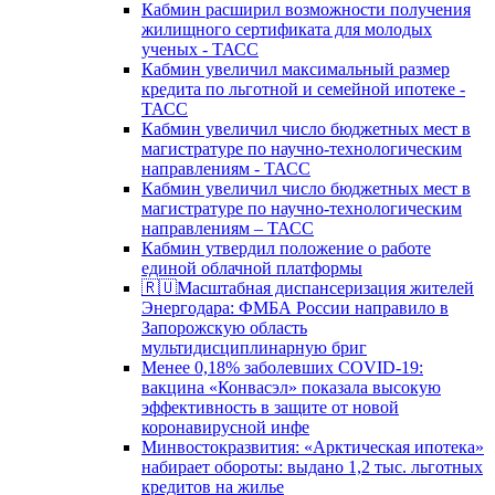
Кабмин расширил возможности получения
жилищного сертификата для молодых
ученых - ТАСС
Кабмин увеличил максимальный размер
кредита по льготной и семейной ипотеке -
ТАСС
Кабмин увеличил число бюджетных мест в
магистратуре по научно-технологическим
направлениям - ТАСС
Кабмин увеличил число бюджетных мест в
магистратуре по научно-технологическим
направлениям – ТАСС
Кабмин утвердил положение о работе
единой облачной платформы
🇷🇺Масштабная диспансеризация жителей
Энергодара: ФМБА России направило в
Запорожскую область
мультидисциплинарную бриг
Менее 0,18% заболевших COVID-19:
вакцина «Конвасэл» показала высокую
эффективность в защите от новой
коронавирусной инфе
Минвостокразвития: «Арктическая ипотека»
набирает обороты: выдано 1,2 тыс. льготных
кредитов на жилье