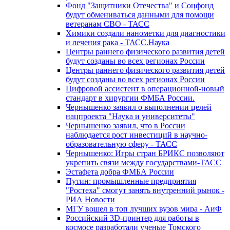
Фонд "Защитники Отечества" и Соцфонд
будут обмениваться данными для помощи
ветеранам СВО - ТАСС
Химики создали нанометки для диагностики
и лечения рака - ТАСС.Наука
Центры раннего физического развития детей
будут созданы во всех регионах России
Центры раннего физического развития детей
будут созданы во всех регионах России
Цифровой ассистент в операционной-новый
стандарт в хирургии ФМБА России.
Чернышенко заявил о выполнении целей
нацпроекта "Наука и университеты"
Чернышенко заявил, что в России
наблюдается рост инвестиций в научно-
образовательную сферу - ТАСС
Чернышенко: Игры стран БРИКС позволяют
укрепить связи между государствами-ТАСС
Эстафета добра ФМБА России
Путин: промышленные предприятия
"Ростеха" смогут занять внутренний рынок -
РИА Новости
МГУ вошел в топ лучших вузов мира - АиФ
Российский 3D-принтер для работы в
космосе разработали ученые Томского