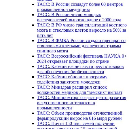
ТАСС: В России создадут более 60 центров
промышленной медицины
ТАСС: В России число молодых
исследователей выросло вдвое с 2000 года
ТАСС: В РФ число трансплантаций костного
мозга и стволовых клеток выросло на 50% за
пять лет
ТАСС: В ФМБА России создали препарат со
стволовыми клетками для лечения травмы
спинного мозга
ТАСС: Всероссийский фестиваль НАУКА 0+
2024 открывает площадки по стране
ТАСС: Кабмин начнет вести реестр товаров
для обеспечения биобезопасности
ТАСС: Кабмин обновил программу
содействия занятости молодежи
ТАСС: Минздрав расширил список
должностей медиков для "земских" выплат
ТАСС: Минпромторг создаст центр развития
искусственного интеллекта в
промышленности
ТАСС: Объем производства отечественной
фармпродукции вырос на 616 млрд рублей
ТАСС: Почти 150 тыс. семей получили
льготные кредиты по "Дальневосточной