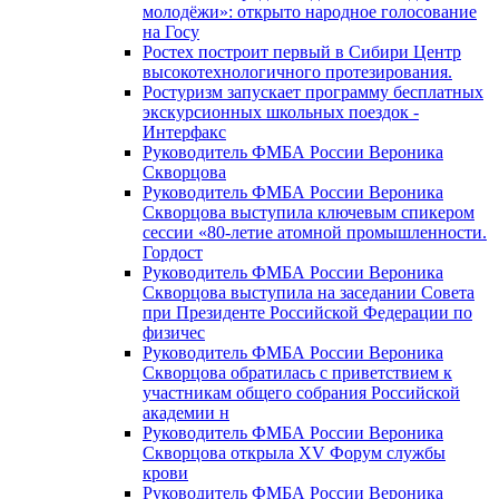
молодёжи»: открыто народное голосование
на Госу
Ростех построит первый в Сибири Центр
высокотехнологичного протезирования.
Ростуризм запускает программу бесплатных
экскурсионных школьных поездок -
Интерфакс
Руководитель ФМБА России Вероника
Скворцова
Руководитель ФМБА России Вероника
Скворцова выступила ключевым спикером
сессии «80-летие атомной промышленности.
Гордост
Руководитель ФМБА России Вероника
Скворцова выступила на заседании Совета
при Президенте Российской Федерации по
физичес
Руководитель ФМБА России Вероника
Скворцова обратилась с приветствием к
участникам общего собрания Российской
академии н
Руководитель ФМБА России Вероника
Скворцова открыла XV Форум службы
крови
Руководитель ФМБА России Вероника