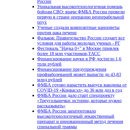
России
Уникальная высокотехнологичная помощь
бойцам СВО: врачи ФМБА России провели
первую в стране операцию неоперабельной
опух
Ученые создали композитные наноцветы
против рака печени
Фальков: Правительство России создает все
условия для работы молодых ученых - РГ
Фестиваль "Наука 0+" в Москве привлек
более 18 млн участников-ТАСС
Финансирование науки в РФ достигло 1,6
трлн рублей
Финансирование предупреждения
профзаболеваний может вырасти до 43,83
млрд рублей
ФМБА готово нарастить выпуск вакцины от
COVID-19 «Конвасэл» до 36 млн доз в год
ФМБА России дало старт спецпроекту
«Треугольнички: истории, которые нужно
рассказывать»
ФМБА России запатентовало
высокотехнологичный лекарственный
препарат и инновационный метод лечения
спинальной травмы