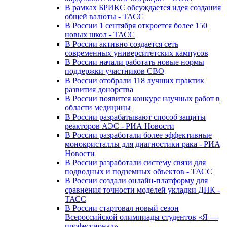
В рамках БРИКС обсуждается идея создания
общей валюты - ТАСС
В России 1 сентября откроется более 150
новых школ - ТАСС
В России активно создается сеть
современных университетских кампусов
В России начали работать новые нормы
поддержки участников СВО
В России отобрали 118 лучших практик
развития донорства
В России появится конкурс научных работ в
области медицины
В России разрабатывают способ защиты
реакторов АЭС - РИА Новости
В России разработали более эффективные
монокристаллы для диагностики рака - РИА
Новости
В России разработали систему связи для
подводных и подземных объектов - ТАСС
В России создали онлайн-платформу для
сравнения точности моделей укладки ДНК -
ТАСС
В России стартовал новый сезон
Всероссийской олимпиады студентов «Я —
профессионал»