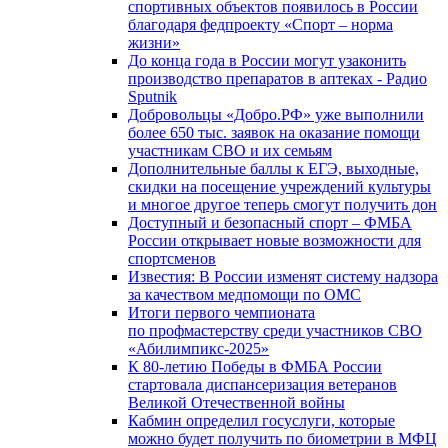
спортивных объектов появилось в России
благодаря федпроекту «Спорт – норма
жизни»
До конца года в России могут узаконить
производство препаратов в аптеках - Радио
Sputnik
Добровольцы «Добро.РФ» уже выполнили
более 650 тыс. заявок на оказание помощи
участникам СВО и их семьям
Дополнительные баллы к ЕГЭ, выходные,
скидки на посещение учреждений культуры
и многое другое теперь смогут получить дон
Доступный и безопасный спорт – ФМБА
России открывает новые возможности для
спортсменов
Известия: В России изменят систему надзора
за качеством медпомощи по ОМС
Итоги первого чемпионата
по профмастерству среди участников СВО
«Абилимпикс-2025»
К 80-летию Победы в ФМБА России
стартовала диспансеризация ветеранов
Великой Отечественной войны
Кабмин определил госуслуги, которые
можно будет получить по биометрии в МФЦ