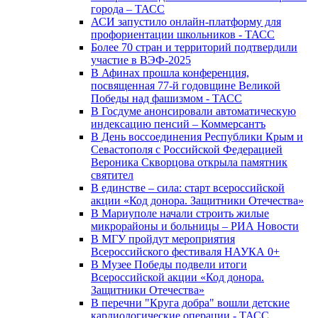
города – ТАСС
АСИ запустило онлайн-платформу для
профориентации школьников - ТАСС
Более 70 стран и территорий подтвердили
участие в ВЭФ-2025
В Афинах прошла конференция,
посвященная 77-й годовщине Великой
Победы над фашизмом - ТАСС
В Госдуме анонсировали автоматическую
индексацию пенсий – Коммерсантъ
В День воссоединения Республики Крым и
Севастополя с Российской Федерацией
Вероника Скворцова открыла памятник
святител
В единстве – сила: старт всероссийской
акции «Код донора. Защитники Отечества»
В Мариуполе начали строить жилые
микрорайоны и больницы – РИА Новости
В МГУ пройдут мероприятия
Всероссийского фестиваля НАУКА 0+
В Музее Победы подвели итоги
Всероссийской акции «Код донора.
Защитники Отечества»
В перечни "Круга добра" вошли детские
кардиологические операции - ТАСС