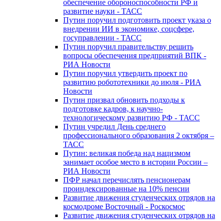
обеспечение обороноспособности РФ и
развитие науки - ТАСС
Путин поручил подготовить проект указа о
внедрении ИИ в экономике, соцсфере,
госуправлении - ТАСС
Путин поручил правительству решить
вопросы обеспечения предприятий ВПК -
РИА Новости
Путин поручил утвердить проект по
развитию робототехники до июля - РИА
Новости
Путин призвал обновить подходы к
подготовке кадров, к научно-
технологическому развитию РФ - ТАСС
Путин учредил День среднего
профессионального образования 2 октября –
ТАСС
Путин: великая победа над нацизмом
занимает особое место в истории России –
РИА Новости
ПФР начал перечислять пенсионерам
проиндексированные на 10% пенсии
Развитие движения студенческих отрядов на
космодроме Восточный - Роскосмос
Развитие движения студенческих отрядов на