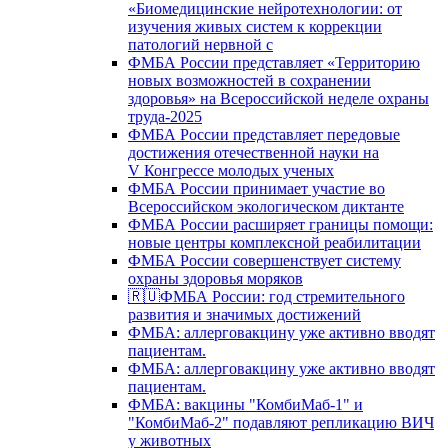
«Биомедицинские нейротехнологии: от
изучения живых систем к коррекции
патологий нервной с
ФМБА России представляет «Территорию
новых возможностей в сохранении
здоровья» на Всероссийской неделе охраны
труда-2025
ФМБА России представляет передовые
достижения отечественной науки на
V Конгрессе молодых ученых
ФМБА России принимает участие во
Всероссийском экологическом диктанте
ФМБА России расширяет границы помощи:
новые центры комплексной реабилитации
ФМБА России совершенствует систему
охраны здоровья моряков
🇷🇺ФМБА России: год стремительного
развития и значимых достижений
ФМБА: аллерговакцину уже активно вводят
пациентам.
ФМБА: аллерговакцину уже активно вводят
пациентам.
ФМБА: вакцины "КомбиМаб-1" и
"КомбиМаб-2" подавляют репликацию ВИЧ
у животных