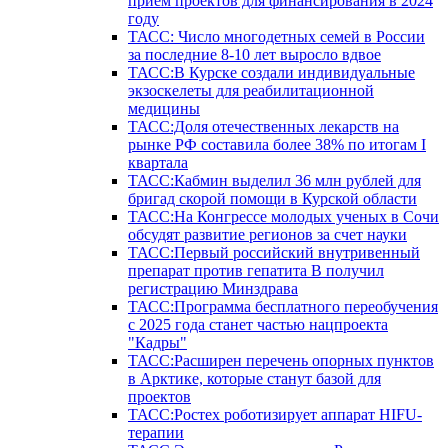
прием проектов для финансирования в 2024
году
ТАСС: Число многодетных семей в России
за последние 8-10 лет выросло вдвое
ТАСС:В Курске создали индивидуальные
экзоскелеты для реабилитационной
медицины
ТАСС:Доля отечественных лекарств на
рынке РФ составила более 38% по итогам I
квартала
ТАСС:Кабмин выделил 36 млн рублей для
бригад скорой помощи в Курской области
ТАСС:На Конгрессе молодых ученых в Сочи
обсудят развитие регионов за счет науки
ТАСС:Первый российский внутривенный
препарат против гепатита В получил
регистрацию Минздрава
ТАСС:Программа бесплатного переобучения
с 2025 года станет частью нацпроекта
"Кадры"
ТАСС:Расширен перечень опорных пунктов
в Арктике, которые станут базой для
проектов
ТАСС:Ростех роботизирует аппарат HIFU-
терапии