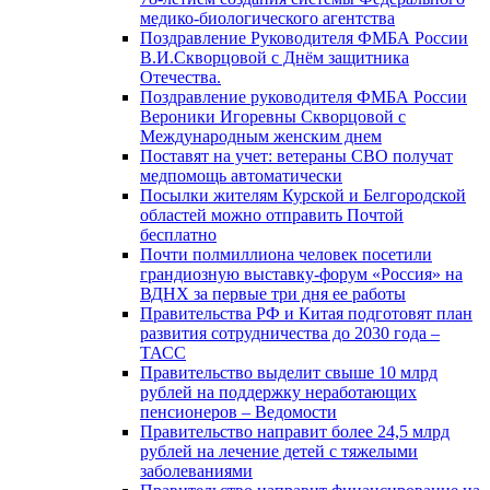
медико-биологического агентства
Поздравление Руководителя ФМБА России
В.И.Скворцовой с Днём защитника
Отечества.
Поздравление руководителя ФМБА России
Вероники Игоревны Скворцовой с
Международным женским днем
Поставят на учет: ветераны СВО получат
медпомощь автоматически
Посылки жителям Курской и Белгородской
областей можно отправить Почтой
бесплатно
Почти полмиллиона человек посетили
грандиозную выставку-форум «Россия» на
ВДНХ за первые три дня ее работы
Правительства РФ и Китая подготовят план
развития сотрудничества до 2030 года –
ТАСС
Правительство выделит свыше 10 млрд
рублей на поддержку неработающих
пенсионеров – Ведомости
Правительство направит более 24,5 млрд
рублей на лечение детей с тяжелыми
заболеваниями