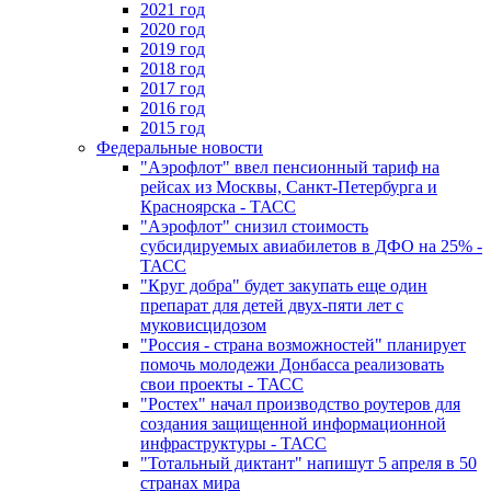
2021 год
2020 год
2019 год
2018 год
2017 год
2016 год
2015 год
Федеральные новости
"Аэрофлот" ввел пенсионный тариф на
рейсах из Москвы, Санкт-Петербурга и
Красноярска - ТАСС
"Аэрофлот" снизил стоимость
субсидируемых авиабилетов в ДФО на 25% -
ТАСС
"Круг добра" будет закупать еще один
препарат для детей двух-пяти лет с
муковисцидозом
"Россия - страна возможностей" планирует
помочь молодежи Донбасса реализовать
свои проекты - ТАСС
"Ростех" начал производство роутеров для
создания защищенной информационной
инфраструктуры - ТАСС
"Тотальный диктант" напишут 5 апреля в 50
странах мира