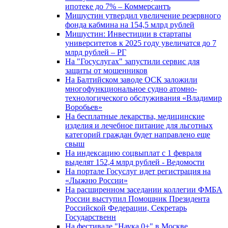
ипотеке до 7% – Коммерсантъ
Мишустин утвердил увеличение резервного
фонда кабмина на 154,5 млрд рублей
Мишустин: Инвестиции в стартапы
университетов к 2025 году увеличатся до 7
млрд рублей – РГ
На "Госуслугах" запустили сервис для
защиты от мошенников
На Балтийском заводе ОСК заложили
многофункциональное судно атомно-
технологического обслуживания «Владимир
Воробьев»
На бесплатные лекарства, медицинские
изделия и лечебное питание для льготных
категорий граждан будет направлено еще
свыш
На индексацию соцвыплат с 1 февраля
выделят 152,4 млрд рублей - Ведомости
На портале Госуслуг идет регистрация на
«Лыжню России»
На расширенном заседании коллегии ФМБА
России выступил Помощник Президента
Российской Федерации, Секретарь
Государственн
На фестивале "Наука 0+" в Москве