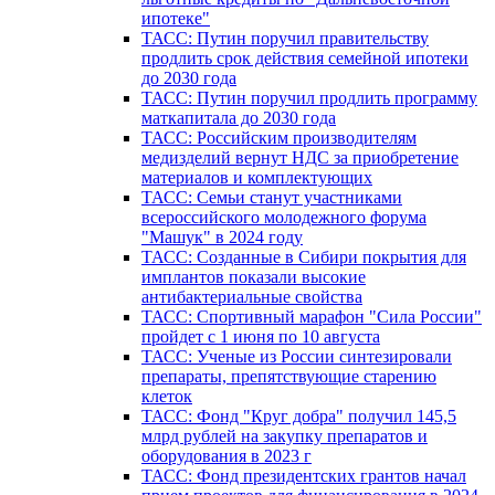
ипотеке"
ТАСС: Путин поручил правительству
продлить срок действия семейной ипотеки
до 2030 года
ТАСС: Путин поручил продлить программу
маткапитала до 2030 года
ТАСС: Российским производителям
медизделий вернут НДС за приобретение
материалов и комплектующих
ТАСС: Семьи станут участниками
всероссийского молодежного форума
"Машук" в 2024 году
ТАСС: Созданные в Сибири покрытия для
имплантов показали высокие
антибактериальные свойства
ТАСС: Спортивный марафон "Сила России"
пройдет с 1 июня по 10 августа
ТАСС: Ученые из России синтезировали
препараты, препятствующие старению
клеток
ТАСС: Фонд "Круг добра" получил 145,5
млрд рублей на закупку препаратов и
оборудования в 2023 г
ТАСС: Фонд президентских грантов начал