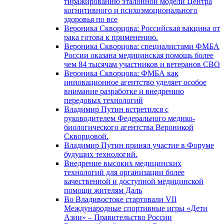
тиражированию эталонной модели Центра
когнитивного и психоэмоционального
здоровья по все
Вероника Скворцова: Российская вакцина от
рака готова к применению.
Вероника Скворцова: специалистами ФМБА
России оказана медицинская помощь более
чем 84 тысячам участников и ветеранов СВО
Вероника Скворцова: ФМБА как
инновационное агентство уделяет особое
внимание разработке и внедрению
передовых технологий
Владимир Путин встретился с
руководителем Федерального медико-
биологического агентства Вероникой
Скворцовой.
Владимир Путин принял участие в Форуме
будущих технологий.
Внедрение высоких медицинских
технологий для организации более
качественной и доступной медицинской
помощи жителям Даль
Во Владивостоке стартовали VII
Международные спортивные игры «Дети
Азии» – Правительство России