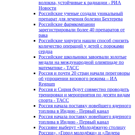
волокна, устойчивые к радиации - РИА
Новости
Российские ученые создали уникальный
препарат для лечения болезни Бехтерева
Российские фармкомпании
зарегистрировали более 40 препаратов от
рака
Российские хирурги нашли способ снизить
количество операций у детей с пороками
сердца
Российские школьники завоевали золотые
медали на международной олимпиаде по
математике - ТАСС
Россия и почти 20 стран начали переговоры
об упрощении визового режима – ИА
Regnum
Россия и Сирия будут совместно проводить
тренировки и мероприятия по десяти видам
спорта - ТАСС
Россия начала поставку новейшего ядерного
топлива в Индию - Первый канал
Россия начала поставку новейшего ядерного
топлива в Индию - Первый канал
Россияне выберут «Молодёжную столицу
России», «Город молодёжи» и «Лидера