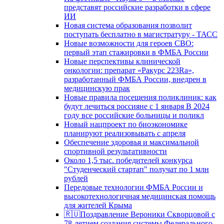
представят российские разработки в сфере
ИИ
Новая система образования позволит
поступать бесплатно в магистратуру - ТАСС
Новые возможности для героев СВО:
первый этап стажировки в ФМБА России
Новые перспективы клинической
онкологии: препарат «Ракурс 223Ra»,
разработанный ФМБА России, внедрен в
медицинскую прак
Новые правила посещения поликлиник: как
будут лечиться россияне с 1 января В 2024
году все российские больницы и поликл
Новый нацпроект по биоэкономике
планируют реализовывать с апреля
Обеспечение здоровья и максимальной
спортивной результативности
Около 1,5 тыс. победителей конкурса
"Студенческий стартап" получат по 1 млн
рублей
Передовые технологии ФМБА России и
высокотехнологичная медицинская помощь
для жителей Крыма
🇷🇺Поздравление Вероники Скворцовой с
78-летием создания системы Федерального