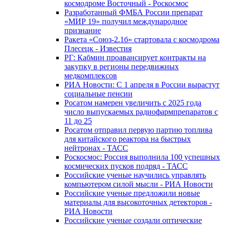
космодроме Восточный - Роскосмос
Разработанный ФМБА России препарат
«МИР 19» получил международное
признание
Ракета «Союз-2.1б» стартовала с космодрома
Плесецк - Известия
РГ: Кабмин проавансирует контракты на
закупку в регионы передвижных
медкомплексов
РИА Новости: С 1 апреля в России вырастут
социальные пенсии
Росатом намерен увеличить с 2025 года
число выпускаемых радиофармпрепаратов с
11 до 25
Росатом отправил первую партию топлива
для китайского реактора на быстрых
нейтронах - ТАСС
Роскосмос: Россия выполнила 100 успешных
космических пусков подряд - ТАСС
Российские ученые научились управлять
компьютером силой мысли - РИА Новости
Российские ученые предложили новые
материалы для высокоточных детекторов -
РИА Новости
Российские ученые создали оптические