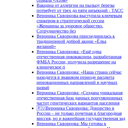
сериала «Атом»
Вакцина от аллергии на пыльцу березы
потребует от трех до пяти инъекций - ТАСС
Вероника Скворцова выступила ключевым
спикером в стратегической сессии
«Женщины за здоровое общество.
Сотрудничество без
Вероника Скворцова присоединилась к
традиционной доброй акции «Ёлка
желаний»
Вероника Скворцова: «Ещё одна
отечественная онковакцина, разработанная
ФМБА России, получила разрешение на
клиническое п
Вероника Скворцова: «Наша страна сейчас
находится в знаковом периоде расцвета
инновационных направлений и научных
разраб
Вероника Скворцова: «Создана уникальная
отечественная база данных популяционных
частот генетических вариантов населения
🇷🇺Вероника Скворцова: Донорство в
России – не только почетная и благородная
миссия, но и важнейшая государственная зад
Вероника Скворцова: Мы готовы к