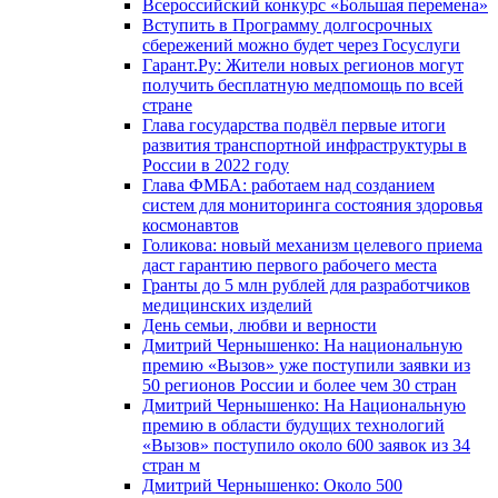
Всероссийский конкурс «Большая перемена»
Вступить в Программу долгосрочных
сбережений можно будет через Госуслуги
Гарант.Ру: Жители новых регионов могут
получить бесплатную медпомощь по всей
стране
Глава государства подвёл первые итоги
развития транспортной инфраструктуры в
России в 2022 году
Глава ФМБА: работаем над созданием
систем для мониторинга состояния здоровья
космонавтов
Голикова: новый механизм целевого приема
даст гарантию первого рабочего места
Гранты до 5 млн рублей для разработчиков
медицинских изделий
День семьи, любви и верности
Дмитрий Чернышенко: На национальную
премию «Вызов» уже поступили заявки из
50 регионов России и более чем 30 стран
Дмитрий Чернышенко: На Национальную
премию в области будущих технологий
«Вызов» поступило около 600 заявок из 34
стран м
Дмитрий Чернышенко: Около 500