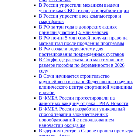
В России упростили механизм выдачи
участникам СВО техсредств реабилитации
В России упростят ввоз компьютеров и
смартфонов
В РФ за три года в донорских акциях
приняли участие 1,5 млн человек
В РФ почти 5 млн семей получат право на
маткапитал после продления программы
В РФ создали эндосистему для
протезирования поврежденных суставов
В Соцфонде рассказали о максимальном
размере пособия по беременности в 2026
году
В Сочи начинается строительство
крупнейшего в стране Федерального научно-
клинического центра спортивной медицины
и реаби
В ФМБА России протестировали на
животных вакцину от рака - РИА Новости
В ФМБА России разработан уникальный
способ терапии злокачественных
новообразований с использованием
наночастиц оксида же
В ядерном центре в Сарове прошла премьера