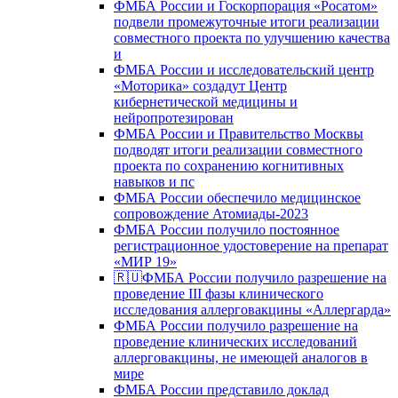
ФМБА России и Госкорпорация «Росатом»
подвели промежуточные итоги реализации
совместного проекта по улучшению качества
и
ФМБА России и исследовательский центр
«Моторика» создадут Центр
кибернетической медицины и
нейропротезирован
ФМБА России и Правительство Москвы
подводят итоги реализации совместного
проекта по сохранению когнитивных
навыков и пс
ФМБА России обеспечило медицинское
сопровождение Атомиады-2023
ФМБА России получило постоянное
регистрационное удостоверение на препарат
«МИР 19»
🇷🇺ФМБА России получило разрешение на
проведение III фазы клинического
исследования аллерговакцины «Аллергарда»
ФМБА России получило разрешение на
проведение клинических исследований
аллерговакцины, не имеющей аналогов в
мире
ФМБА России представило доклад