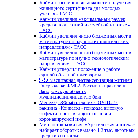
Кабмин расширил возможности получения
жилищного сертификата для молодых
ученых - ТАСС
Кабмин увеличил максимальный размер
кредита по льготной и семейной ипотеке -
ТАСС
Кабмин увеличил число бюджетных мест в
магистратуре по научно-технологическим
направлениям - ТАСС
Кабмин увеличил число бюджетных мест в
магистратуре по научно-технологическим
направлениям – ТАСС
Кабмин утвердил положение о работе
единой облачной платформы
🇷🇺Масштабная диспансеризация жителей
Энергодара: ФМБА России направило в
Запорожскую область
мультидисциплинарную бриг
Менее 0,18% заболевших COVID-19:
вакцина «Конвасэл» показала высокую
эффективность в защите от новой
коронавирусной инфе
Минвостокразвития: «Арктическая ипотека»
набирает обороты: выдано 1,2 тыс. льготных
кредитов на жилье