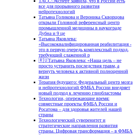
ТАСС:Эксперт заявила, что в России есть
все для прорывного развития
нейротехнологий
Татьяна Голикова и Вероника Скворцова
открыли Головной референсный центр
промышленной медицины в наукограде
Дубна и 9 це
Татьяна Яковлева:
«Высококвалифицированная реабилитация -
это в первую очередь комплексный подход,
требующий слаженной р
🇷🇺Татьяна Яковлева: «Наша цель – не
просто устранить последствия травм, а
вернуть человека к активной полноценной
жизн
Терапия будущего: Федеральный центр мозга
и нейротехнологий ФМБА России внедряет
новый подход к лечению глиобластомы
Технологии, опережающие время:
совместные проекты ФМБА России и
Росатома – для здоровья жителей нашей
страны
Технологический суверенитет и
стратегические направления развития
страны. Цифровая трансформация – в ФМБА