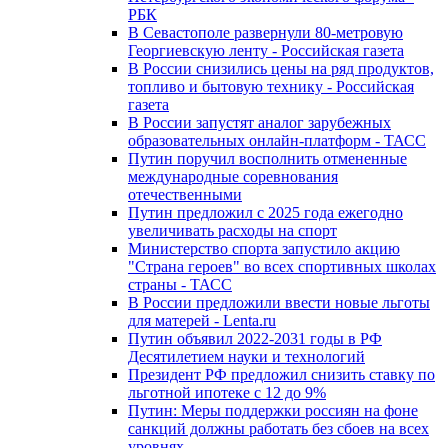
РБК
В Севастополе развернули 80-метровую
Георгиевскую ленту - Российская газета
В России снизились цены на ряд продуктов,
топливо и бытовую технику - Российская
газета
В России запустят аналог зарубежных
образовательных онлайн-платформ - ТАСС
Путин поручил восполнить отмененные
международные соревнования
отечественными
Путин предложил с 2025 года ежегодно
увеличивать расходы на спорт
Министерство спорта запустило акцию
"Страна героев" во всех спортивных школах
страны - ТАСС
В России предложили ввести новые льготы
для матерей - Lenta.ru
Путин объявил 2022-2031 годы в РФ
Десятилетием науки и технологий
Президент РФ предложил снизить ставку по
льготной ипотеке с 12 до 9%
Путин: Меры поддержки россиян на фоне
санкций должны работать без сбоев на всех
уровнях