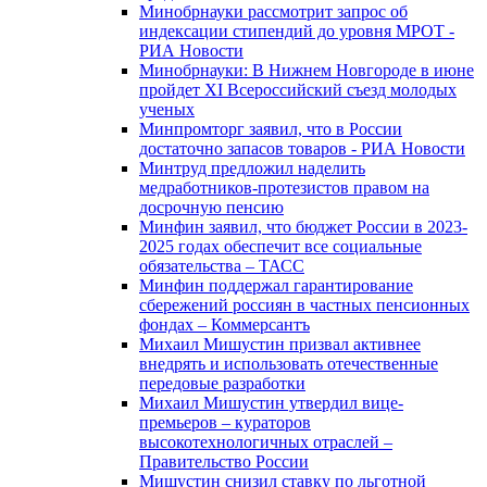
Минобрнауки рассмотрит запрос об
индексации стипендий до уровня МРОТ -
РИА Новости
Минобрнауки: В Нижнем Новгороде в июне
пройдет XI Всероссийский съезд молодых
ученых
Минпромторг заявил, что в России
достаточно запасов товаров - РИА Новости
Минтруд предложил наделить
медработников-протезистов правом на
досрочную пенсию
Минфин заявил, что бюджет России в 2023-
2025 годах обеспечит все социальные
обязательства – ТАСС
Минфин поддержал гарантирование
сбережений россиян в частных пенсионных
фондах – Коммерсантъ
Михаил Мишустин призвал активнее
внедрять и использовать отечественные
передовые разработки
Михаил Мишустин утвердил вице-
премьеров – кураторов
высокотехнологичных отраслей –
Правительство России
Мишустин снизил ставку по льготной