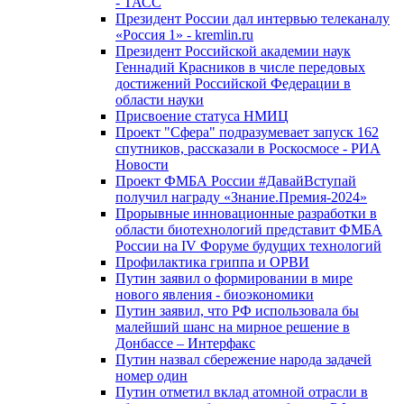
- ТАСС
Президент России дал интервью телеканалу
«Россия 1» - kremlin.ru
Президент Российской академии наук
Геннадий Красников в числе передовых
достижений Российской Федерации в
области науки
Присвоение статуса НМИЦ
Проект "Сфера" подразумевает запуск 162
спутников, рассказали в Роскосмосе - РИА
Новости
Проект ФМБА России #ДавайВступай
получил награду «Знание.Премия-2024»
Прорывные инновационные разработки в
области биотехнологий представит ФМБА
России на IV Форуме будущих технологий
Профилактика гриппа и ОРВИ
Путин заявил о формировании в мире
нового явления - биоэкономики
Путин заявил, что РФ использовала бы
малейший шанс на мирное решение в
Донбассе – Интерфакс
Путин назвал сбережение народа задачей
номер один
Путин отметил вклад атомной отрасли в