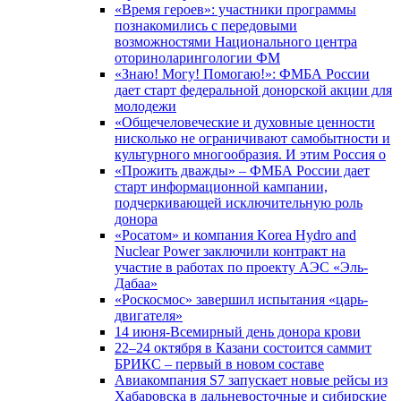
«Время героев»: участники программы
познакомились с передовыми
возможностями Национального центра
оториноларингологии ФМ
«Знаю! Могу! Помогаю!»: ФМБА России
дает старт федеральной донорской акции для
молодежи
«Общечеловеческие и духовные ценности
нисколько не ограничивают самобытности и
культурного многообразия. И этим Россия о
«Прожить дважды» – ФМБА России дает
старт информационной кампании,
подчеркивающей исключительную роль
донора
«Росатом» и компания Korea Hydro and
Nuclear Power заключили контракт на
участие в работах по проекту АЭС «Эль-
Дабаа»
«Роскосмос» завершил испытания «царь-
двигателя»
14 июня-Всемирный день донора крови
22–24 октября в Казани состоится саммит
БРИКС – первый в новом составе
Авиакомпания S7 запускает новые рейсы из
Хабаровска в дальневосточные и сибирские