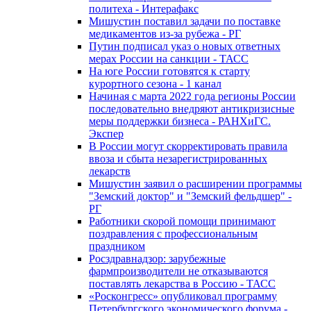
политеха - Интерафакс
Мишустин поставил задачи по поставке
медикаментов из-за рубежа - РГ
Путин подписал указ о новых ответных
мерах России на санкции - ТАСС
На юге России готовятся к старту
курортного сезона - 1 канал
Начиная с марта 2022 года регионы России
последовательно внедряют антикризисные
меры поддержки бизнеса - РАНХиГС.
Экспер
В России могут скорректировать правила
ввоза и сбыта незарегистрированных
лекарств
Мишустин заявил о расширении программы
"Земский доктор" и "Земский фельдшер" -
РГ
Работники скорой помощи принимают
поздравления с профессиональным
праздником
Росздравнадзор: зарубежные
фармпроизводители не отказываются
поставлять лекарства в Россию - ТАСС
«Росконгресс» опубликовал программу
Петербургского экономического форума -