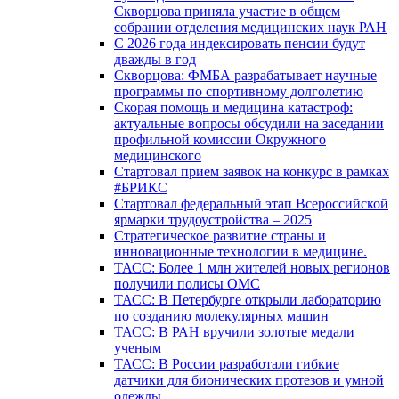
Скворцова приняла участие в общем
собрании отделения медицинских наук РАН
С 2026 года индексировать пенсии будут
дважды в год
Скворцова: ФМБА разрабатывает научные
программы по спортивному долголетию
Скорая помощь и медицина катастроф:
актуальные вопросы обсудили на заседании
профильной комиссии Окружного
медицинского
Стартовал прием заявок на конкурс в рамках
#БРИКС
Стартовал федеральный этап Всероссийской
ярмарки трудоустройства – 2025
Стратегическое развитие страны и
инновационные технологии в медицине.
ТАСС: Более 1 млн жителей новых регионов
получили полисы ОМС
ТАСС: В Петербурге открыли лабораторию
по созданию молекулярных машин
ТАСС: В РАН вручили золотые медали
ученым
ТАСС: В России разработали гибкие
датчики для бионических протезов и умной
одежды