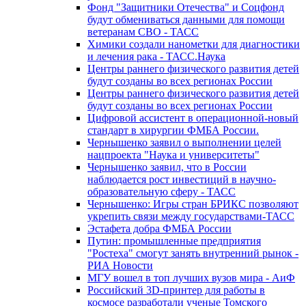
Фонд "Защитники Отечества" и Соцфонд
будут обмениваться данными для помощи
ветеранам СВО - ТАСС
Химики создали нанометки для диагностики
и лечения рака - ТАСС.Наука
Центры раннего физического развития детей
будут созданы во всех регионах России
Центры раннего физического развития детей
будут созданы во всех регионах России
Цифровой ассистент в операционной-новый
стандарт в хирургии ФМБА России.
Чернышенко заявил о выполнении целей
нацпроекта "Наука и университеты"
Чернышенко заявил, что в России
наблюдается рост инвестиций в научно-
образовательную сферу - ТАСС
Чернышенко: Игры стран БРИКС позволяют
укрепить связи между государствами-ТАСС
Эстафета добра ФМБА России
Путин: промышленные предприятия
"Ростеха" смогут занять внутренний рынок -
РИА Новости
МГУ вошел в топ лучших вузов мира - АиФ
Российский 3D-принтер для работы в
космосе разработали ученые Томского