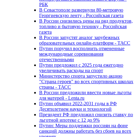
РБК
В Севастополе развернули 80-метровую
Георгиевскую ленту - Российская газета
В России снизились цены на ряд продуктов,
топливо и бытовую технику - Российская
газета
В России запустят аналог зарубежных
образовательных онлайн-платформ - ТАСС
Путин поручил восполнить отмененные
международные соревнования
отечественными
Путин предложил с 2025 года ежегодно
увеличивать расходы на спорт
Министерство спорта запустило акцию
"Страна героев" во всех спортивных школах
страны - ТАСС
В России предложили ввести новые льготы
для матерей - Lenta.ru
Путин объявил 2022-2031 годы в РФ
Десятилетием науки и технологий
Президент РФ предложил снизить ставку по
льготной ипотеке с 12 до 9%
Путин: Меры поддержки россиян на фоне
санкций должны работать без сбоев на всех
уровнях