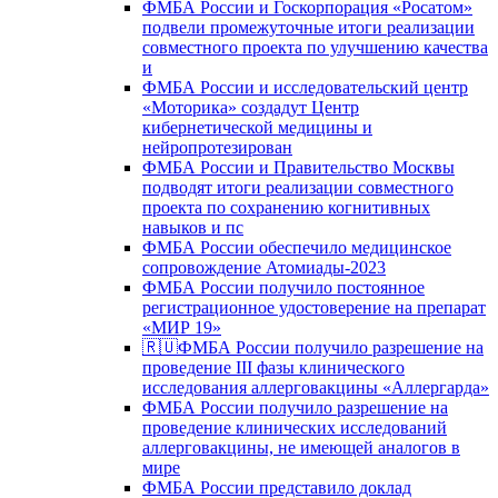
ФМБА России и Госкорпорация «Росатом»
подвели промежуточные итоги реализации
совместного проекта по улучшению качества
и
ФМБА России и исследовательский центр
«Моторика» создадут Центр
кибернетической медицины и
нейропротезирован
ФМБА России и Правительство Москвы
подводят итоги реализации совместного
проекта по сохранению когнитивных
навыков и пс
ФМБА России обеспечило медицинское
сопровождение Атомиады-2023
ФМБА России получило постоянное
регистрационное удостоверение на препарат
«МИР 19»
🇷🇺ФМБА России получило разрешение на
проведение III фазы клинического
исследования аллерговакцины «Аллергарда»
ФМБА России получило разрешение на
проведение клинических исследований
аллерговакцины, не имеющей аналогов в
мире
ФМБА России представило доклад