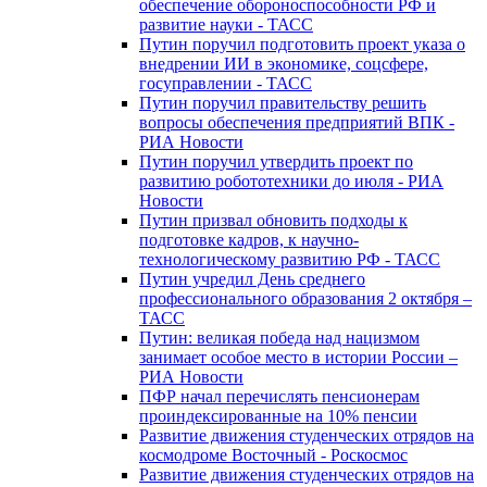
обеспечение обороноспособности РФ и
развитие науки - ТАСС
Путин поручил подготовить проект указа о
внедрении ИИ в экономике, соцсфере,
госуправлении - ТАСС
Путин поручил правительству решить
вопросы обеспечения предприятий ВПК -
РИА Новости
Путин поручил утвердить проект по
развитию робототехники до июля - РИА
Новости
Путин призвал обновить подходы к
подготовке кадров, к научно-
технологическому развитию РФ - ТАСС
Путин учредил День среднего
профессионального образования 2 октября –
ТАСС
Путин: великая победа над нацизмом
занимает особое место в истории России –
РИА Новости
ПФР начал перечислять пенсионерам
проиндексированные на 10% пенсии
Развитие движения студенческих отрядов на
космодроме Восточный - Роскосмос
Развитие движения студенческих отрядов на