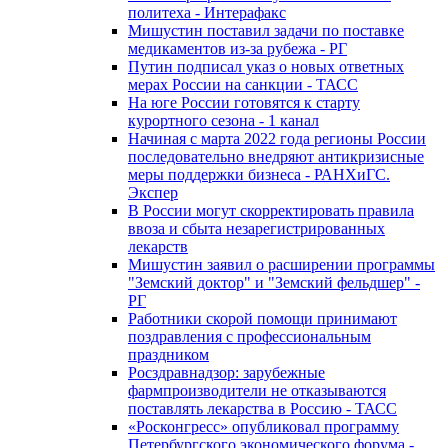
политеха - Интерафакс
Мишустин поставил задачи по поставке
медикаментов из-за рубежа - РГ
Путин подписал указ о новых ответных
мерах России на санкции - ТАСС
На юге России готовятся к старту
курортного сезона - 1 канал
Начиная с марта 2022 года регионы России
последовательно внедряют антикризисные
меры поддержки бизнеса - РАНХиГС.
Экспер
В России могут скорректировать правила
ввоза и сбыта незарегистрированных
лекарств
Мишустин заявил о расширении программы
"Земский доктор" и "Земский фельдшер" -
РГ
Работники скорой помощи принимают
поздравления с профессиональным
праздником
Росздравнадзор: зарубежные
фармпроизводители не отказываются
поставлять лекарства в Россию - ТАСС
«Росконгресс» опубликовал программу
Петербургского экономического форума -