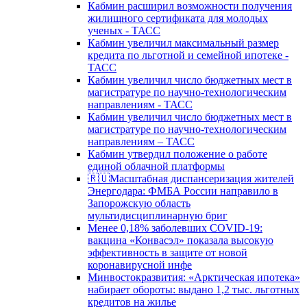
Кабмин расширил возможности получения
жилищного сертификата для молодых
ученых - ТАСС
Кабмин увеличил максимальный размер
кредита по льготной и семейной ипотеке -
ТАСС
Кабмин увеличил число бюджетных мест в
магистратуре по научно-технологическим
направлениям - ТАСС
Кабмин увеличил число бюджетных мест в
магистратуре по научно-технологическим
направлениям – ТАСС
Кабмин утвердил положение о работе
единой облачной платформы
🇷🇺Масштабная диспансеризация жителей
Энергодара: ФМБА России направило в
Запорожскую область
мультидисциплинарную бриг
Менее 0,18% заболевших COVID-19:
вакцина «Конвасэл» показала высокую
эффективность в защите от новой
коронавирусной инфе
Минвостокразвития: «Арктическая ипотека»
набирает обороты: выдано 1,2 тыс. льготных
кредитов на жилье