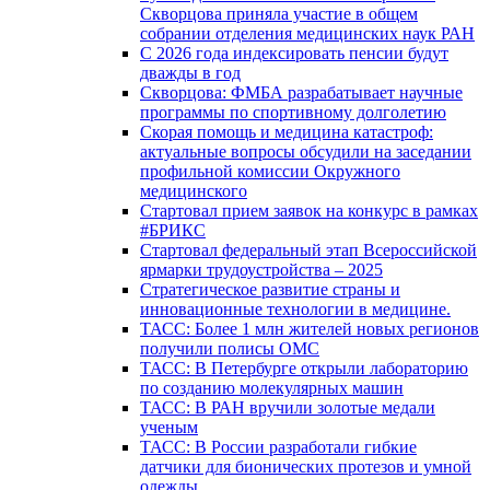
Скворцова приняла участие в общем
собрании отделения медицинских наук РАН
С 2026 года индексировать пенсии будут
дважды в год
Скворцова: ФМБА разрабатывает научные
программы по спортивному долголетию
Скорая помощь и медицина катастроф:
актуальные вопросы обсудили на заседании
профильной комиссии Окружного
медицинского
Стартовал прием заявок на конкурс в рамках
#БРИКС
Стартовал федеральный этап Всероссийской
ярмарки трудоустройства – 2025
Стратегическое развитие страны и
инновационные технологии в медицине.
ТАСС: Более 1 млн жителей новых регионов
получили полисы ОМС
ТАСС: В Петербурге открыли лабораторию
по созданию молекулярных машин
ТАСС: В РАН вручили золотые медали
ученым
ТАСС: В России разработали гибкие
датчики для бионических протезов и умной
одежды