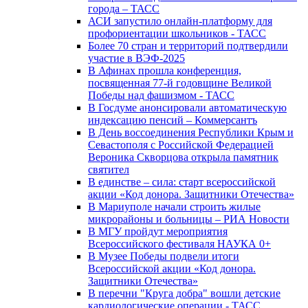
города – ТАСС
АСИ запустило онлайн-платформу для
профориентации школьников - ТАСС
Более 70 стран и территорий подтвердили
участие в ВЭФ-2025
В Афинах прошла конференция,
посвященная 77-й годовщине Великой
Победы над фашизмом - ТАСС
В Госдуме анонсировали автоматическую
индексацию пенсий – Коммерсантъ
В День воссоединения Республики Крым и
Севастополя с Российской Федерацией
Вероника Скворцова открыла памятник
святител
В единстве – сила: старт всероссийской
акции «Код донора. Защитники Отечества»
В Мариуполе начали строить жилые
микрорайоны и больницы – РИА Новости
В МГУ пройдут мероприятия
Всероссийского фестиваля НАУКА 0+
В Музее Победы подвели итоги
Всероссийской акции «Код донора.
Защитники Отечества»
В перечни "Круга добра" вошли детские
кардиологические операции - ТАСС