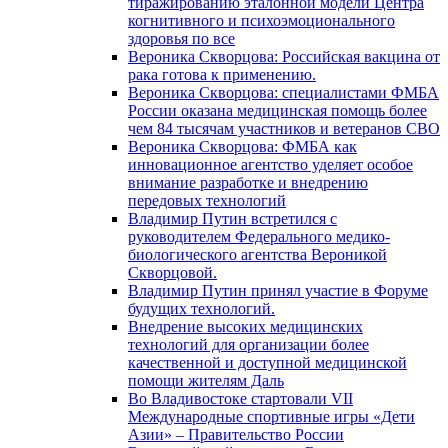
тиражированию эталонной модели Центра
когнитивного и психоэмоционального
здоровья по все
Вероника Скворцова: Российская вакцина от
рака готова к применению.
Вероника Скворцова: специалистами ФМБА
России оказана медицинская помощь более
чем 84 тысячам участников и ветеранов СВО
Вероника Скворцова: ФМБА как
инновационное агентство уделяет особое
внимание разработке и внедрению
передовых технологий
Владимир Путин встретился с
руководителем Федерального медико-
биологического агентства Вероникой
Скворцовой.
Владимир Путин принял участие в Форуме
будущих технологий.
Внедрение высоких медицинских
технологий для организации более
качественной и доступной медицинской
помощи жителям Даль
Во Владивостоке стартовали VII
Международные спортивные игры «Дети
Азии» – Правительство России