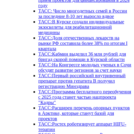
прием проектов для финансирования в 2024
году
ТАСС: Число многодетных семей в России
за последние 8-10 лет выросло вдвое
ТАСС:В Курске создали индивидуальные
экзоскелеты для реабилитационной
медицины
ТАСС:Доля отечественных лекарств на
рынке РФ составила более 38% по итогам I
квартала
ТАСС:Кабмин выделил 36 млн рублей для
бригад скорой помощи в Курской области
ТАСС:На Конгрессе молодых ученых в Сочи
обсудят развитие регионов за счет науки
ТАСС:Первый российский внутривенный
препарат против гепатита В получил
регистрацию Минздрава
ТАСС:Программа бесплатного переобучения
с 2025 года станет частью нацпроекта
"Кадры"
ТАСС:Расширен перечень опорных пунктов
в Арктике, которые станут базой для
проектов
ТАСС:Ростех роботизирует аппарат HIFU-
терапии