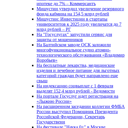
ипотеке до 7% – Коммерсантъ
Мишустин утвердил увеличение резервного
фонда кабмина на 154,5 млрд рублей
Мишустин: Инвестиции в стартапы
университетов к 2025 году увеличатся до 7
млрд рублей – РГ
На "Госуслугах" запустили сервис для
защиты от мошенников
На Балтийском заводе ОСК заложили
многофункциональное судно атомно-
технологического обслуживания «Владимир
Воробьев»
На бесплатные лекарства, медицинские
изделия и лечебное питание для льготных
категорий граждан будет направлено еще
свыш
На индексацию соцвыплат с 1 февраля
выделят 152,4 млрд рублей - Ведомости
На портале Госуслуг идет регистрация на
«Лыжню России»
На расширенном заседании коллегии ФМБА
России выступил Помощник Президента
Российской Федерации, Секретарь
Государственн
На фестивале "Наука 0+" в Москве