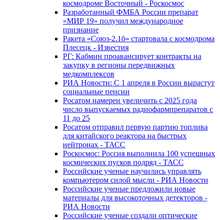
космодроме Восточный - Роскосмос
Разработанный ФМБА России препарат
«МИР 19» получил международное
признание
Ракета «Союз-2.1б» стартовала с космодрома
Плесецк - Известия
РГ: Кабмин проавансирует контракты на
закупку в регионы передвижных
медкомплексов
РИА Новости: С 1 апреля в России вырастут
социальные пенсии
Росатом намерен увеличить с 2025 года
число выпускаемых радиофармпрепаратов с
11 до 25
Росатом отправил первую партию топлива
для китайского реактора на быстрых
нейтронах - ТАСС
Роскосмос: Россия выполнила 100 успешных
космических пусков подряд - ТАСС
Российские ученые научились управлять
компьютером силой мысли - РИА Новости
Российские ученые предложили новые
материалы для высокоточных детекторов -
РИА Новости
Российские ученые создали оптические