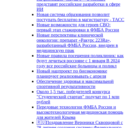
представят российские разработки в сфере
ИИ
Новая система образования позволит
поступать бесплатно в магистратуру - ТАСС
Новые возможности для героев СВО:
первый этап стажировки в ФМБА России
Новые перспективы клинической
онкологии: препарат «Ракурс 223Ra»,
разработанный ФМБА России, внедрен в
медицинскую прак
Новые правила посещения поликлиник: как
будут лечиться россияне с 1 января В 2024
году все российские больницы и поликл
Новый нацпроект по биоэкономике
планируют реализовывать с апреля
Обеспечение здоровья и максимальной
спортивной результативности
Около 1,5 тыс. победителей конкурса
"Студенческий стартап" получат по 1 млн
рублей
Передовые технологии ФМБА России и
высокотехнологичная медицинская помощь
для жителей Крыма
🇷🇺Поздравление Вероники Скворцовой с
78-летием создания системы Федерального