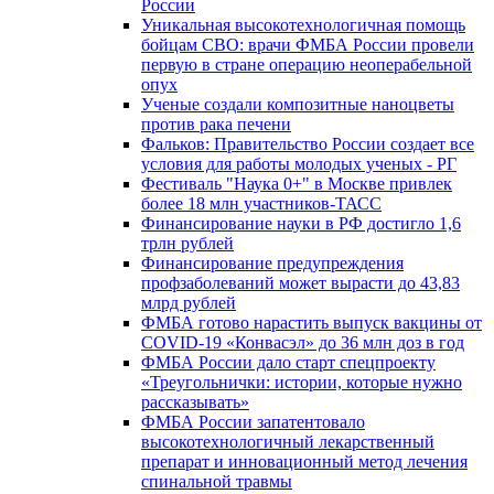
России
Уникальная высокотехнологичная помощь
бойцам СВО: врачи ФМБА России провели
первую в стране операцию неоперабельной
опух
Ученые создали композитные наноцветы
против рака печени
Фальков: Правительство России создает все
условия для работы молодых ученых - РГ
Фестиваль "Наука 0+" в Москве привлек
более 18 млн участников-ТАСС
Финансирование науки в РФ достигло 1,6
трлн рублей
Финансирование предупреждения
профзаболеваний может вырасти до 43,83
млрд рублей
ФМБА готово нарастить выпуск вакцины от
COVID-19 «Конвасэл» до 36 млн доз в год
ФМБА России дало старт спецпроекту
«Треугольнички: истории, которые нужно
рассказывать»
ФМБА России запатентовало
высокотехнологичный лекарственный
препарат и инновационный метод лечения
спинальной травмы