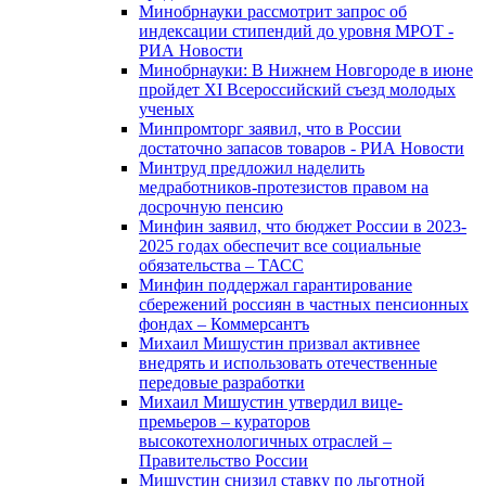
Минобрнауки рассмотрит запрос об
индексации стипендий до уровня МРОТ -
РИА Новости
Минобрнауки: В Нижнем Новгороде в июне
пройдет XI Всероссийский съезд молодых
ученых
Минпромторг заявил, что в России
достаточно запасов товаров - РИА Новости
Минтруд предложил наделить
медработников-протезистов правом на
досрочную пенсию
Минфин заявил, что бюджет России в 2023-
2025 годах обеспечит все социальные
обязательства – ТАСС
Минфин поддержал гарантирование
сбережений россиян в частных пенсионных
фондах – Коммерсантъ
Михаил Мишустин призвал активнее
внедрять и использовать отечественные
передовые разработки
Михаил Мишустин утвердил вице-
премьеров – кураторов
высокотехнологичных отраслей –
Правительство России
Мишустин снизил ставку по льготной