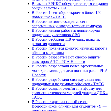
В рамках БРИКС обсуждается идея создания
общей валюты - ТАСС
В России 1 сентября откроется более 150
новых школ - ТАСС
В России активно создается сеть
современных университетских кампусов
В России начали работать новые нормы
поддержки участников СВО
В России отобрали 118 лучших практик
развития донорства
В России появится конкурс научных работ в
области медицины
В России разрабатывают способ защиты
реакторов АЭС - РИА Новости
В России разработали более эффективные
монокристаллы для диагностики рака - РИА
Новости
В России разработали систему связи для
подводных и подземных объектов - ТАСС
В России создали онлайн-платформу для
сравнения точности моделей укладки ДНК -
ТАСС
В России стартовал новый сезон
Всероссийской олимпиады студентов «Я —
профессионал»