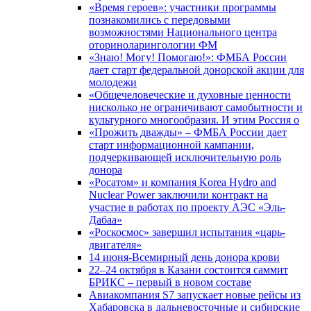
«Время героев»: участники программы
познакомились с передовыми
возможностями Национального центра
оториноларингологии ФМ
«Знаю! Могу! Помогаю!»: ФМБА России
дает старт федеральной донорской акции для
молодежи
«Общечеловеческие и духовные ценности
нисколько не ограничивают самобытности и
культурного многообразия. И этим Россия о
«Прожить дважды» – ФМБА России дает
старт информационной кампании,
подчеркивающей исключительную роль
донора
«Росатом» и компания Korea Hydro and
Nuclear Power заключили контракт на
участие в работах по проекту АЭС «Эль-
Дабаа»
«Роскосмос» завершил испытания «царь-
двигателя»
14 июня-Всемирный день донора крови
22–24 октября в Казани состоится саммит
БРИКС – первый в новом составе
Авиакомпания S7 запускает новые рейсы из
Хабаровска в дальневосточные и сибирские