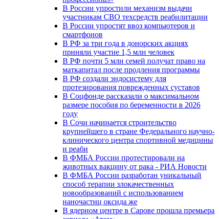
В России упростили механизм выдачи
участникам СВО техсредств реабилитации
В России упростят ввоз компьютеров и
смартфонов
В РФ за три года в донорских акциях
приняли участие 1,5 млн человек
В РФ почти 5 млн семей получат право на
маткапитал после продления программы
В РФ создали эндосистему для
протезирования поврежденных суставов
В Соцфонде рассказали о максимальном
размере пособия по беременности в 2026
году
В Сочи начинается строительство
крупнейшего в стране Федерального научно-
клинического центра спортивной медицины
и реаби
В ФМБА России протестировали на
животных вакцину от рака - РИА Новости
В ФМБА России разработан уникальный
способ терапии злокачественных
новообразований с использованием
наночастиц оксида же
В ядерном центре в Сарове прошла премьера