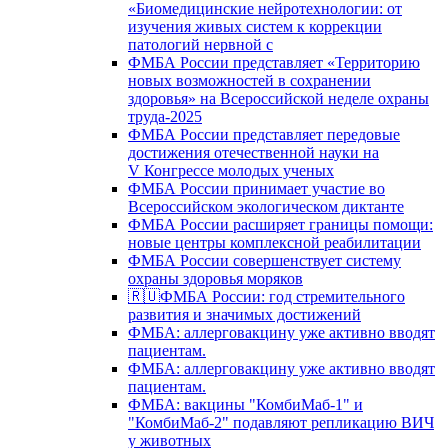
«Биомедицинские нейротехнологии: от
изучения живых систем к коррекции
патологий нервной с
ФМБА России представляет «Территорию
новых возможностей в сохранении
здоровья» на Всероссийской неделе охраны
труда-2025
ФМБА России представляет передовые
достижения отечественной науки на
V Конгрессе молодых ученых
ФМБА России принимает участие во
Всероссийском экологическом диктанте
ФМБА России расширяет границы помощи:
новые центры комплексной реабилитации
ФМБА России совершенствует систему
охраны здоровья моряков
🇷🇺ФМБА России: год стремительного
развития и значимых достижений
ФМБА: аллерговакцину уже активно вводят
пациентам.
ФМБА: аллерговакцину уже активно вводят
пациентам.
ФМБА: вакцины "КомбиМаб-1" и
"КомбиМаб-2" подавляют репликацию ВИЧ
у животных