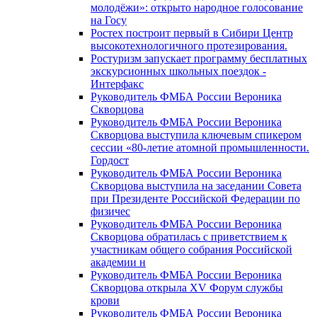
молодёжи»: открыто народное голосование
на Госу
Ростех построит первый в Сибири Центр
высокотехнологичного протезирования.
Ростуризм запускает программу бесплатных
экскурсионных школьных поездок -
Интерфакс
Руководитель ФМБА России Вероника
Скворцова
Руководитель ФМБА России Вероника
Скворцова выступила ключевым спикером
сессии «80-летие атомной промышленности.
Гордост
Руководитель ФМБА России Вероника
Скворцова выступила на заседании Совета
при Президенте Российской Федерации по
физичес
Руководитель ФМБА России Вероника
Скворцова обратилась с приветствием к
участникам общего собрания Российской
академии н
Руководитель ФМБА России Вероника
Скворцова открыла XV Форум службы
крови
Руководитель ФМБА России Вероника