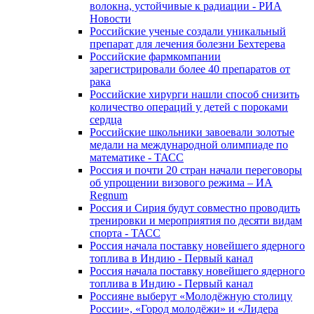
волокна, устойчивые к радиации - РИА
Новости
Российские ученые создали уникальный
препарат для лечения болезни Бехтерева
Российские фармкомпании
зарегистрировали более 40 препаратов от
рака
Российские хирурги нашли способ снизить
количество операций у детей с пороками
сердца
Российские школьники завоевали золотые
медали на международной олимпиаде по
математике - ТАСС
Россия и почти 20 стран начали переговоры
об упрощении визового режима – ИА
Regnum
Россия и Сирия будут совместно проводить
тренировки и мероприятия по десяти видам
спорта - ТАСС
Россия начала поставку новейшего ядерного
топлива в Индию - Первый канал
Россия начала поставку новейшего ядерного
топлива в Индию - Первый канал
Россияне выберут «Молодёжную столицу
России», «Город молодёжи» и «Лидера