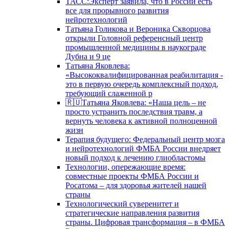
ТАСС:Эксперт заявила, что в России есть
все для прорывного развития
нейротехнологий
Татьяна Голикова и Вероника Скворцова
открыли Головной референсный центр
промышленной медицины в наукограде
Дубна и 9 це
Татьяна Яковлева:
«Высококвалифицированная реабилитация -
это в первую очередь комплексный подход,
требующий слаженной р
🇷🇺Татьяна Яковлева: «Наша цель – не
просто устранить последствия травм, а
вернуть человека к активной полноценной
жизн
Терапия будущего: Федеральный центр мозга
и нейротехнологий ФМБА России внедряет
новый подход к лечению глиобластомы
Технологии, опережающие время:
совместные проекты ФМБА России и
Росатома – для здоровья жителей нашей
страны
Технологический суверенитет и
стратегические направления развития
страны. Цифровая трансформация – в ФМБА