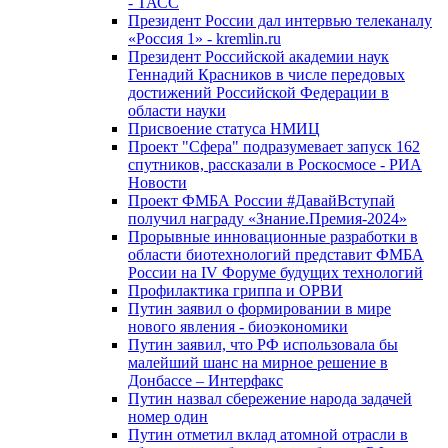
- ТАСС
Президент России дал интервью телеканалу
«Россия 1» - kremlin.ru
Президент Российской академии наук
Геннадий Красников в числе передовых
достижений Российской Федерации в
области науки
Присвоение статуса НМИЦ
Проект "Сфера" подразумевает запуск 162
спутников, рассказали в Роскосмосе - РИА
Новости
Проект ФМБА России #ДавайВступай
получил награду «Знание.Премия-2024»
Прорывные инновационные разработки в
области биотехнологий представит ФМБА
России на IV Форуме будущих технологий
Профилактика гриппа и ОРВИ
Путин заявил о формировании в мире
нового явления - биоэкономики
Путин заявил, что РФ использовала бы
малейший шанс на мирное решение в
Донбассе – Интерфакс
Путин назвал сбережение народа задачей
номер один
Путин отметил вклад атомной отрасли в