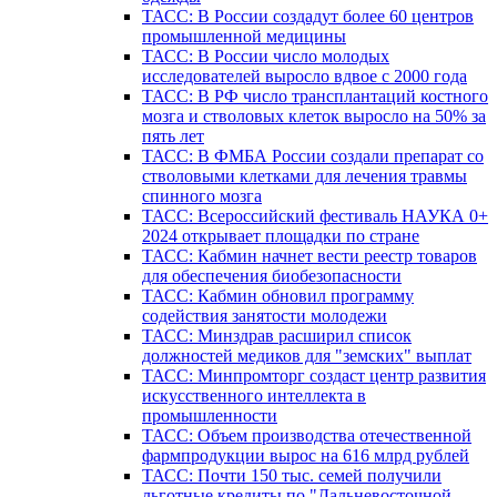
ТАСС: В России создадут более 60 центров
промышленной медицины
ТАСС: В России число молодых
исследователей выросло вдвое с 2000 года
ТАСС: В РФ число трансплантаций костного
мозга и стволовых клеток выросло на 50% за
пять лет
ТАСС: В ФМБА России создали препарат со
стволовыми клетками для лечения травмы
спинного мозга
ТАСС: Всероссийский фестиваль НАУКА 0+
2024 открывает площадки по стране
ТАСС: Кабмин начнет вести реестр товаров
для обеспечения биобезопасности
ТАСС: Кабмин обновил программу
содействия занятости молодежи
ТАСС: Минздрав расширил список
должностей медиков для "земских" выплат
ТАСС: Минпромторг создаст центр развития
искусственного интеллекта в
промышленности
ТАСС: Объем производства отечественной
фармпродукции вырос на 616 млрд рублей
ТАСС: Почти 150 тыс. семей получили
льготные кредиты по "Дальневосточной