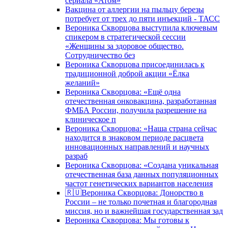
сериала «Атом»
Вакцина от аллергии на пыльцу березы
потребует от трех до пяти инъекций - ТАСС
Вероника Скворцова выступила ключевым
спикером в стратегической сессии
«Женщины за здоровое общество.
Сотрудничество без
Вероника Скворцова присоединилась к
традиционной доброй акции «Ёлка
желаний»
Вероника Скворцова: «Ещё одна
отечественная онковакцина, разработанная
ФМБА России, получила разрешение на
клиническое п
Вероника Скворцова: «Наша страна сейчас
находится в знаковом периоде расцвета
инновационных направлений и научных
разраб
Вероника Скворцова: «Создана уникальная
отечественная база данных популяционных
частот генетических вариантов населения
🇷🇺Вероника Скворцова: Донорство в
России – не только почетная и благородная
миссия, но и важнейшая государственная зад
Вероника Скворцова: Мы готовы к