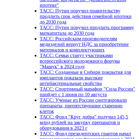
ипотеке"
ТАСС: Путин поручил правительству
продлить срок действия семейной ипотеки
до 2030 года
ТАСС: Путин поручил продлить программу
маткапитала до 2030 года
ТАСС: Российским производителям
медизделий вернут НДС за приобретение
материалов и комплектующих
ТАСС: Семьи станут участниками
всероссийского молодежного форума
"Машук" в 2024 году
ТАСС: Созданные в Сибири покрытия для
имплантов показали высокие
антибактериальные свойства
ТАСС: Спортивный марафон "Сила России"
пройдет с 1 июня по 10 августа
ТАСС: Ученые из России синтезировали
препараты, препятствующие старению
клеток
ТАСС: Фонд "Круг добра" получил 145,5
млрд рублей на закупку препаратов и
оборудования в 2023 г
ТАСС: Фонд президентских грантов начал