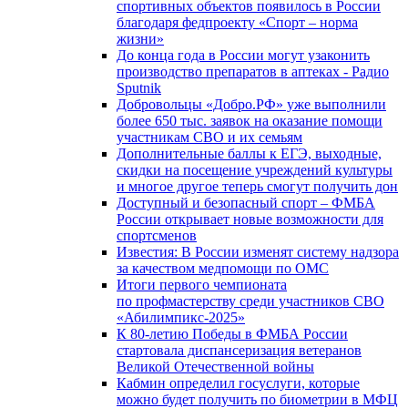
спортивных объектов появилось в России
благодаря федпроекту «Спорт – норма
жизни»
До конца года в России могут узаконить
производство препаратов в аптеках - Радио
Sputnik
Добровольцы «Добро.РФ» уже выполнили
более 650 тыс. заявок на оказание помощи
участникам СВО и их семьям
Дополнительные баллы к ЕГЭ, выходные,
скидки на посещение учреждений культуры
и многое другое теперь смогут получить дон
Доступный и безопасный спорт – ФМБА
России открывает новые возможности для
спортсменов
Известия: В России изменят систему надзора
за качеством медпомощи по ОМС
Итоги первого чемпионата
по профмастерству среди участников СВО
«Абилимпикс-2025»
К 80-летию Победы в ФМБА России
стартовала диспансеризация ветеранов
Великой Отечественной войны
Кабмин определил госуслуги, которые
можно будет получить по биометрии в МФЦ