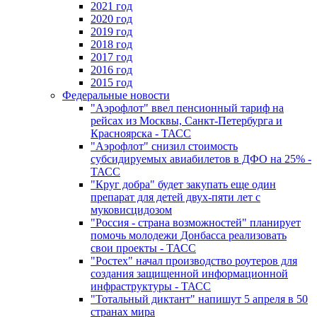
2021 год
2020 год
2019 год
2018 год
2017 год
2016 год
2015 год
Федеральные новости
"Аэрофлот" ввел пенсионный тариф на
рейсах из Москвы, Санкт-Петербурга и
Красноярска - ТАСС
"Аэрофлот" снизил стоимость
субсидируемых авиабилетов в ДФО на 25% -
ТАСС
"Круг добра" будет закупать еще один
препарат для детей двух-пяти лет с
муковисцидозом
"Россия - страна возможностей" планирует
помочь молодежи Донбасса реализовать
свои проекты - ТАСС
"Ростех" начал производство роутеров для
создания защищенной информационной
инфраструктуры - ТАСС
"Тотальный диктант" напишут 5 апреля в 50
странах мира