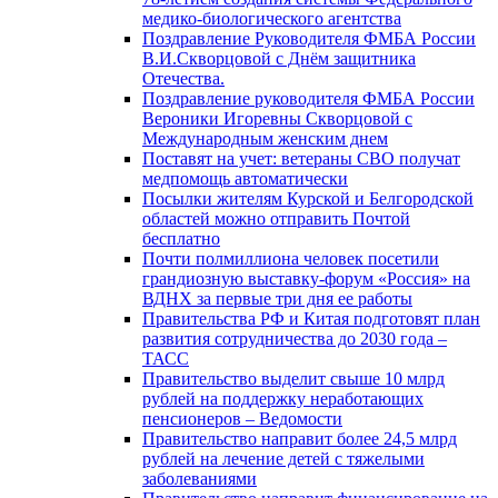
медико-биологического агентства
Поздравление Руководителя ФМБА России
В.И.Скворцовой с Днём защитника
Отечества.
Поздравление руководителя ФМБА России
Вероники Игоревны Скворцовой с
Международным женским днем
Поставят на учет: ветераны СВО получат
медпомощь автоматически
Посылки жителям Курской и Белгородской
областей можно отправить Почтой
бесплатно
Почти полмиллиона человек посетили
грандиозную выставку-форум «Россия» на
ВДНХ за первые три дня ее работы
Правительства РФ и Китая подготовят план
развития сотрудничества до 2030 года –
ТАСС
Правительство выделит свыше 10 млрд
рублей на поддержку неработающих
пенсионеров – Ведомости
Правительство направит более 24,5 млрд
рублей на лечение детей с тяжелыми
заболеваниями