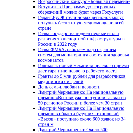
Всероссийский конкурс «Большая перемена»
Вступить в Программу долгосрочных
сбережений можно будет через Госуслуги
Гарант.Ру: Жители новых регионов могут
получить бесплатную медпомощь по всей
стране
Глава государства подвёл первые итоги
развития транспортной инфраструктуры в
России в 2022 году
Глава ФМБА: работаем над созданием
систем для мониторинга состояния здоровья
космонавтов
Голикова: новый механизм целевого приема
даст гарантию первого рабочего места
Гранты до 5 млн рублей для разработчиков
медицинских изделий
День семьи, любви и верности
Дмитрий Чернышенко: На национальную
премию «Вызов» уже поступили заявки из
50 регионов России и более чем 30 стран
Дмитрий Чернышенко: На Национальную
премию в области будущих технологий
«Вызов» поступило около 600 заявок из 34
стран м
Дмитрий Чернышенко: Около 500