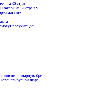
е чем 30 стран
 заявок из 34 стран м
норма жизни»
емьям
смогут получить дон
льтидисциплинарную бриг
й коронавирусной инфе