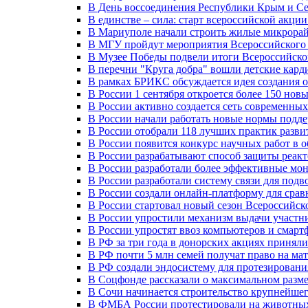
В День воссоединения Республики Крым и Се
В единстве – сила: старт всероссийской акци
В Мариуполе начали строить жилые микрора
В МГУ пройдут мероприятия Всероссийског
В Музее Победы подвели итоги Всероссийско
В перечни "Круга добра" вошли детские кар
В рамках БРИКС обсуждается идея создания 
В России 1 сентября откроется более 150 нов
В России активно создается сеть современны
В России начали работать новые нормы подд
В России отобрали 118 лучших практик разви
В России появится конкурс научных работ в 
В России разрабатывают способ защиты реак
В России разработали более эффективные мо
В России разработали систему связи для под
В России создали онлайн-платформу для сра
В России стартовал новый сезон Всероссийс
В России упростили механизм выдачи участн
В России упростят ввоз компьютеров и смарт
В РФ за три года в донорских акциях приняли
В РФ почти 5 млн семей получат право на ма
В РФ создали эндосистему для протезирован
В Соцфонде рассказали о максимальном разме
В Сочи начинается строительство крупнейшег
В ФМБА России протестировали на животных