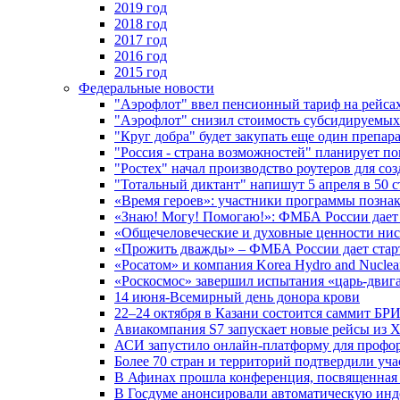
2019 год
2018 год
2017 год
2016 год
2015 год
Федеральные новости
"Аэрофлот" ввел пенсионный тариф на рейса
"Аэрофлот" снизил стоимость субсидируемы
"Круг добра" будет закупать еще один препара
"Россия - страна возможностей" планирует п
"Ростех" начал производство роутеров для 
"Тотальный диктант" напишут 5 апреля в 50 
«Время героев»: участники программы позн
«Знаю! Могу! Помогаю!»: ФМБА России дает 
«Общечеловеческие и духовные ценности ниск
«Прожить дважды» – ФМБА России дает стар
«Росатом» и компания Korea Hydro and Nuclea
«Роскосмос» завершил испытания «царь-двиг
14 июня-Всемирный день донора крови
22–24 октября в Казани состоится саммит БР
Авиакомпания S7 запускает новые рейсы из Х
АСИ запустило онлайн-платформу для профо
Более 70 стран и территорий подтвердили уч
В Афинах прошла конференция, посвященная
В Госдуме анонсировали автоматическую ин