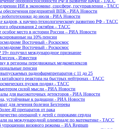
печение обороноспособности РФ и развитие науки - ТАСС
недрении ИИ в экономике, соцсфере, госуправлении - ТАСС
сы обеспечения предприятий ВПК - РИА Новости
ю робототехники до июля - РИА Новости
е кадров, к научно-технологическому развитию РФ - ТАСС
ного образования 2 октября – ТАСС
т особое место в истории России – РИА Новости
ексированные на 10% пенсии
космодроме Восточный - Роскосмос
космодроме Восточный - Роскосмос
 19» получил международное признание
Плесецк - Известия
упку в регионы передвижных медкомплексов
социальные пенсии
о выпускаемых радиофармпрепаратов с 11 до 25
 китайского реактора на быстрых нейтронах - ТАСС
космических пусков подряд - ТАСС
пьютером силой мысли - РИА Новости
алы для высокоточных детекторов - РИА Новости
на, устойчивые к радиации - РИА Новости
рат для лечения болезни Бехтерева
олее 40 препаратов от рака
личество операций у детей с пороками сердца
дали на международной олимпиаде по математике - ТАСС
 об упрощении визового режима – ИА Regnum