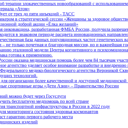
б терапии злокачественных новообразований с использованием
сериала «Атом»
бует от трех до пяти инъекций - ТАСС
кером в стратегической сессии «Женщины за здоровое общество
иционной доброй акции «Ёлка желаний»
я онковакцина, разработанная ФМБА России, получила разреше
ходится в знаковом периоде расцвета инновационных направлен
ечественная база данных популяционных частот генетических в
– не только почетная и благородная миссия, но и важнейшая го
анию эталонной модели Центра когнитивного и психоэмоционал
рака готова к применению.
ссии оказана медицинская помощь более чем 84 тысячам участ
е агентство уделяет особое внимание разработке и внедрению
 Федерального медико-биологического агентства Вероникой Скв
дущих технологий.
для организации более качественной и доступной медицинской
ные спортивные игры «Дети Азии» – Правительство России
ний можно будет через Госуслуги
учить бесплатную медпомощь по всей стране
тия транспортной инфраструктуры в России в 2022 году
для мониторинга состояния здоровья космонавтов
аст гарантию первого рабочего места
едицинских изделий