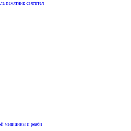
ла памятник святител
ой медицины и реаби