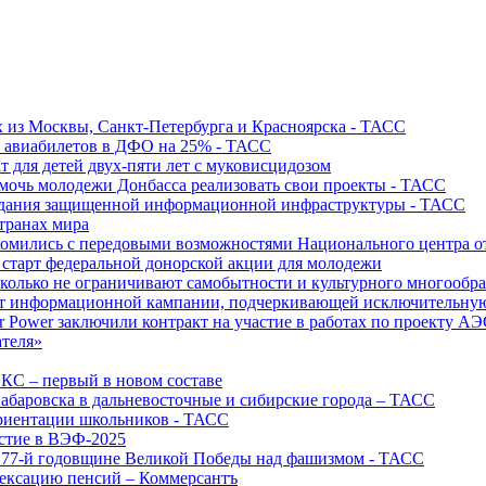
х из Москвы, Санкт-Петербурга и Красноярска - ТАСС
х авиабилетов в ДФО на 25% - ТАСС
т для детей двух-пяти лет с муковисцидозом
омочь молодежи Донбасса реализовать свои проекты - ТАСС
создания защищенной информационной инфраструктуры - ТАСС
странах мира
акомились с передовыми возможностями Национального центра
старт федеральной донорской акции для молодежи
олько не ограничивают самобытности и культурного многообраз
т информационной кампании, подчеркивающей исключительную
r Power заключили контракт на участие в работах по проекту А
ателя»
ИКС – первый в новом составе
абаровска в дальневосточные и сибирские города – ТАСС
риентации школьников - ТАСС
астие в ВЭФ-2025
 77-й годовщине Великой Победы над фашизмом - ТАСС
дексацию пенсий – Коммерсантъ