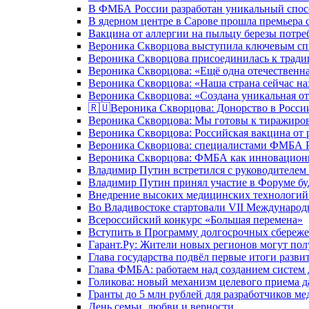
В ФМБА России разработан уникальный спосо
В ядерном центре в Сарове прошла премьера 
Вакцина от аллергии на пыльцу березы потре
Вероника Скворцова выступила ключевым спи
Вероника Скворцова присоединилась к трад
Вероника Скворцова: «Ещё одна отечественна
Вероника Скворцова: «Наша страна сейчас на
Вероника Скворцова: «Создана уникальная от
🇷🇺Вероника Скворцова: Донорство в России 
Вероника Скворцова: Мы готовы к тиражиров
Вероника Скворцова: Российская вакцина от 
Вероника Скворцова: специалистами ФМБА Ро
Вероника Скворцова: ФМБА как инновационно
Владимир Путин встретился с руководителем
Владимир Путин принял участие в Форуме бу
Внедрение высоких медицинских технологий 
Во Владивостоке стартовали VII Международ
Всероссийский конкурс «Большая перемена»
Вступить в Программу долгосрочных сбереже
Гарант.Ру: Жители новых регионов могут пол
Глава государства подвёл первые итоги разви
Глава ФМБА: работаем над созданием систем 
Голикова: новый механизм целевого приема д
Гранты до 5 млн рублей для разработчиков м
День семьи, любви и верности