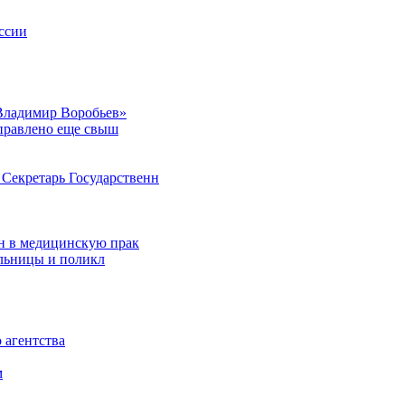
ссии
Владимир Воробьев»
аправлено еще свыш
Секретарь Государственн
н в медицинскую прак
ольницы и поликл
 агентства
м