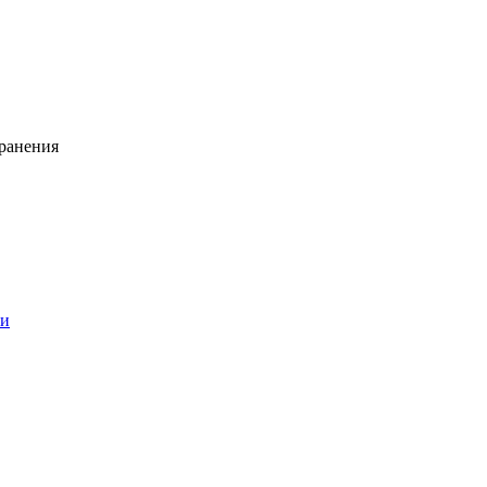
ранения
ии