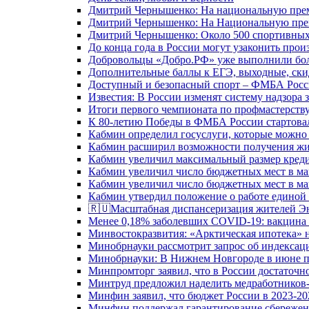
Дмитрий Чернышенко: На национальную преми
Дмитрий Чернышенко: На Национальную преми
Дмитрий Чернышенко: Около 500 спортивных 
До конца года в России могут узаконить произ
Добровольцы «Добро.РФ» уже выполнили боле
Дополнительные баллы к ЕГЭ, выходные, скид
Доступный и безопасный спорт – ФМБА Росс
Известия: В России изменят систему надзора
Итоги первого чемпионата по профмастерств
К 80-летию Победы в ФМБА России стартовал
Кабмин определил госуслуги, которые можно
Кабмин расширил возможности получения жи
Кабмин увеличил максимальный размер креди
Кабмин увеличил число бюджетных мест в ма
Кабмин увеличил число бюджетных мест в ма
Кабмин утвердил положение о работе единой
🇷🇺Масштабная диспансеризация жителей Э
Менее 0,18% заболевших COVID-19: вакцина 
Минвостокразвития: «Арктическая ипотека» н
Минобрнауки рассмотрит запрос об индекса
Минобрнауки: В Нижнем Новгороде в июне п
Минпромторг заявил, что в России достаточн
Минтруд предложил наделить медработников-
Минфин заявил, что бюджет России в 2023-20
Минфин поддержал гарантирование сбережен