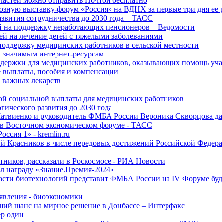
ластей можно отправить Почтой бесплатно
озную выставку-форум «Россия» на ВДНХ за первые три дня ее 
азвития сотрудничества до 2030 года – ТАСС
й на поддержку неработающих пенсионеров – Ведомости
лей на лечение детей с тяжелыми заболеваниями
поддержку медицинских работников в сельской местности
к значимым интернет-ресурсам
оддержки для медицинских работников, оказывающих помощь у
 выплаты, пособия и компенсации
 важных лекарств
ой социальной выплаты для медицинских работников
ического развития до 2030 года
Матвиенко и руководитель ФМБА России Вероника Скворцова д
е в Восточном экономическом форуме - ТАСС
ссия 1» - kremlin.ru
ий Красников в числе передовых достижений Российской Федера
тников, рассказали в Роскосмосе - РИА Новости
 награду «Знание.Премия-2024»
асти биотехнологий представит ФМБА России на IV Форуме бу
явления - биоэкономики
ший шанс на мирное решение в Донбассе – Интерфакс
ер один