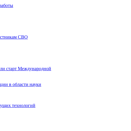
работы
частникам СВО
али старт Международной
ции в области науки
дущих технологий