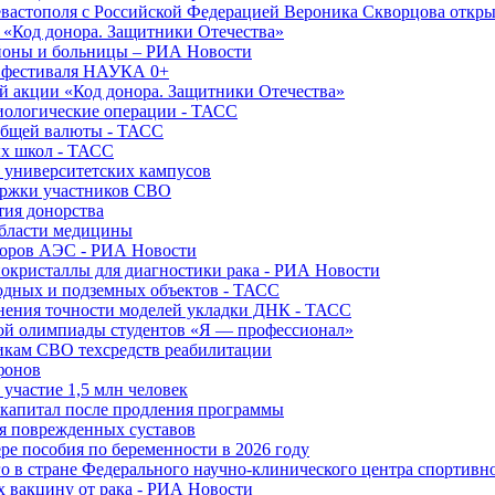
вастополя с Российской Федерацией Вероника Скворцова откры
и «Код донора. Защитники Отечества»
йоны и больницы – РИА Новости
о фестиваля НАУКА 0+
й акции «Код донора. Защитники Отечества»
диологические операции - ТАСС
общей валюты - ТАСС
ых школ - ТАСС
х университетских кампусов
ержки участников СВО
тия донорства
области медицины
торов АЭС - РИА Новости
нокристаллы для диагностики рака - РИА Новости
водных и подземных объектов - ТАСС
внения точности моделей укладки ДНК - ТАСС
кой олимпиады студентов «Я — профессионал»
икам СВО техсредств реабилитации
фонов
 участие 1,5 млн человек
ткапитал после продления программы
ия поврежденных суставов
ре пособия по беременности в 2026 году
о в стране Федерального научно-клинического центра спортивн
 вакцину от рака - РИА Новости