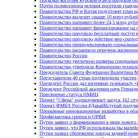
Посылки жителям Курской и Белгородской об
Почти полмиллиона человек посетили гранди
Правительства РФ и Китая подготовят план р
Правительство выделит свыше 10 млрд рубле
Правительство направит более 24,5 млрд руб
Правительство направит финансирование на 
Правительство продлило бесплатный доступ 
Правительство продлило действие мер соцп
Правительство проиндексировало социальные
Правительство расширило перечень жизненно
Правительство России
Правительство увеличило размеры специальн
Правительство утвердило Концепцию технолог
Председатель Совета Федерации Валентина 
Представители 40 стран подтвердили участи
Президент России дал интервью телеканалу «Ро
Президент Российской академии наук Геннад
Присвоение статуса НМИЦ
Проект "Сфера" подразумевает запуск 162 спу
Проект ФМБА России #ДавайВступай получил
Прорывные инновационные разработки в обл
Профилактика гриппа и ОРВИ
Путин заявил о формировании в мире нового 
Путин заявил, что РФ использовала бы малей
Путин назвал сбережение народа задачей ном