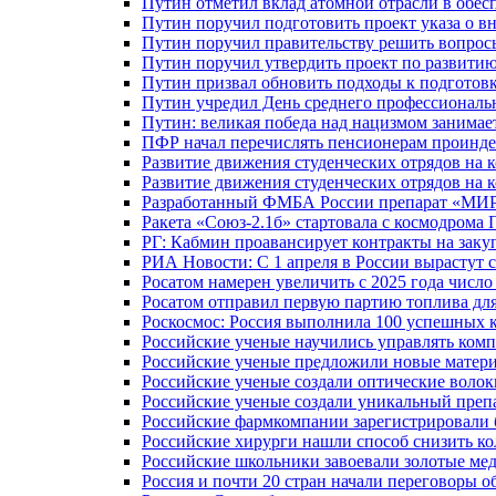
Путин отметил вклад атомной отрасли в обес
Путин поручил подготовить проект указа о в
Путин поручил правительству решить вопро
Путин поручил утвердить проект по развити
Путин призвал обновить подходы к подготовк
Путин учредил День среднего профессиональ
Путин: великая победа над нацизмом занимае
ПФР начал перечислять пенсионерам проинд
Развитие движения студенческих отрядов на 
Развитие движения студенческих отрядов на 
Разработанный ФМБА России препарат «МИР
Ракета «Союз-2.1б» стартовала с космодрома 
РГ: Кабмин проавансирует контракты на зак
РИА Новости: С 1 апреля в России вырастут 
Росатом намерен увеличить с 2025 года числ
Росатом отправил первую партию топлива для
Роскосмос: Россия выполнила 100 успешных 
Российские ученые научились управлять ком
Российские ученые предложили новые матери
Российские ученые создали оптические волок
Российские ученые создали уникальный препа
Российские фармкомпании зарегистрировали б
Российские хирурги нашли способ снизить ко
Российские школьники завоевали золотые ме
Россия и почти 20 стран начали переговоры