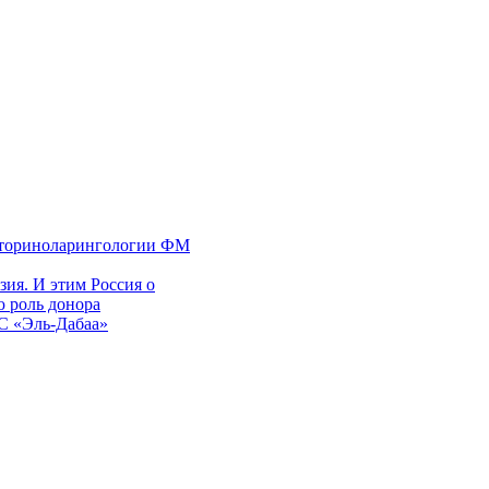
 оториноларингологии ФМ
ия. И этим Россия о
 роль донора
ЭС «Эль-Дабаа»