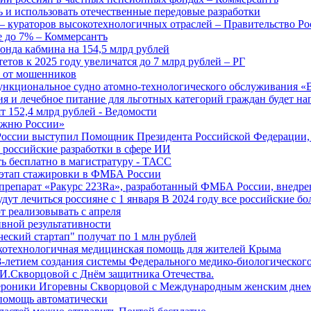
 и использовать отечественные передовые разработки
 кураторов высокотехнологичных отраслей – Правительство Ро
е до 7% – Коммерсантъ
онда кабмина на 154,5 млрд рублей
тов к 2025 году увеличатся до 7 млрд рублей – РГ
ы от мошенников
ункциональное судно атомно-технологического обслуживания «
ия и лечебное питание для льготных категорий граждан будет н
т 152,4 млрд рублей - Ведомости
Лыжню России»
оссии выступил Помощник Президента Российской Федерации, 
т российские разработки в сфере ИИ
ть бесплатно в магистратуру - ТАСС
 этап стажировки в ФМБА России
препарат «Ракурс 223Ra», разработанный ФМБА России, внедре
ут лечиться россияне с 1 января В 2024 году все российские б
 реализовывать с апреля
вной результативности
ческий стартап" получат по 1 млн рублей
отехнологичная медицинская помощь для жителей Крыма
-летием создания системы Федерального медико-биологического
И.Скворцовой с Днём защитника Отечества.
ероники Игоревны Скворцовой с Международным женским дне
дпомощь автоматически