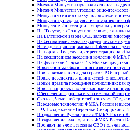
Михаил Мишустин призвал активнее внедрять
Михаил Мишустин утвердил вице-премьеров –
Мишустин снизил ставку по льготной ипотек
Мишустин утвердил увеличение резервного ф
Мишустин: Инвестиции в стартапы университе
На "Госуслугах" запустили сервис для защит
На Балтийском заводе ОСК заложили многоф
На бесплатные лекарства, медицинские издел
На индексацию соцвыплат с 1 февраля выделя
На портале Госуслуг идет регистрация на «
На расширенном заседании коллегии ФМБА Р
На фестивале "Наука 0+" в Москве представя
Новая система образования позволит поступа
Новые возможности для героев СВО: первый
Новые перспективы клинической онкологии: 
Новые правила посещения поликлиник: как буд
Новый нацпроект по биоэкономике планируют
Обеспечение здоровья и максимальной спорти
Около 1,5 тыс. победителей конкурса "Студен
Передовые технологии ФМБА России и высок
🇷🇺Поздравление Вероники Скворцовой с 78
Поздравление Руководителя ФМБА России В.
Поздравление руководителя ФМБА России В
Поставят на учет: ветераны СВО получат ме