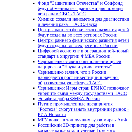
Фонд "Защитники Отечества" и Соцфонд
будут обмениваться данными для помощи
ветеранам СВО - ТАСС
Химики создали нанометки для диагностики
и лечения рака - ТАСС.Наука
Центры раннего физического развития детей
будут созданы во всех регионах России
Центры раннего физического развития детей
будут созданы во всех регионах России
Цифровой ассистент в операционной-новый
стандарт в хирургии ФМБА России.
Чернышенко заявил о выполнении целей
нацпроекта "Наука и университеты"
Чернышенко заявил, что в России
наблюдается рост инвестиций в научно-
образовательную сферу - ТАСС
Чернышенко: Игры стран БРИКС позволяют
укрепить связи между государствами-ТАСС
Эстафета добра ФМБА России
Путин: промышленные предприятия
"Ростеха" смогут занять внутренний рынок -
РИА Новости
МГУ вошел в топ лучших вузов мира - АиФ
Российский 3D-принтер для работы в
космосе разработали ученые Томского