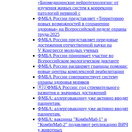
«Биомедицинские нейротехнологии: от
изучения живых систем к коррекции
патологий нервной с
ФМБА России представляет «Территорию
новых возможностей в сохранении
здоровья» на Всероссийской неделе охраны
труда-2025
ФМБА России представляет передовые
достижения отечественной науки на
V Конгрессе молодых ученых
ФМБА России принимает участие во
Всероссийском экологическом диктанте
ФМБА России расширяет границы помощи:
новые центры комплексной реабилитации
ФМБА России совершенствует систему
охраны здоровья моряков
🇷🇺ФМБА России: год стремительного
развития и значимых достижений
ФМБА: аллерговакцину уже активно вводят
пациентам.
ФМБА: аллерговакцину уже активно вводят
пациентам.
ФМБА: вакцины "КомбиМаб-1" и
"КомбиМаб-2" подавляют репликацию ВИЧ
у животных