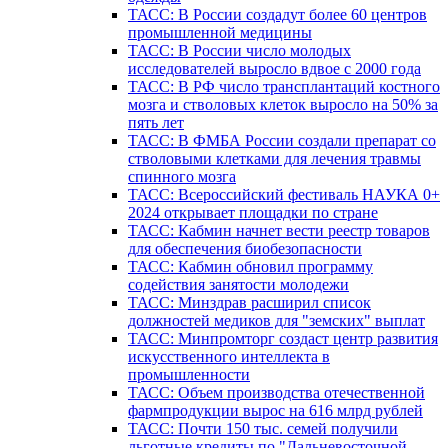
ТАСС: В России создадут более 60 центров
промышленной медицины
ТАСС: В России число молодых
исследователей выросло вдвое с 2000 года
ТАСС: В РФ число трансплантаций костного
мозга и стволовых клеток выросло на 50% за
пять лет
ТАСС: В ФМБА России создали препарат со
стволовыми клетками для лечения травмы
спинного мозга
ТАСС: Всероссийский фестиваль НАУКА 0+
2024 открывает площадки по стране
ТАСС: Кабмин начнет вести реестр товаров
для обеспечения биобезопасности
ТАСС: Кабмин обновил программу
содействия занятости молодежи
ТАСС: Минздрав расширил список
должностей медиков для "земских" выплат
ТАСС: Минпромторг создаст центр развития
искусственного интеллекта в
промышленности
ТАСС: Объем производства отечественной
фармпродукции вырос на 616 млрд рублей
ТАСС: Почти 150 тыс. семей получили
льготные кредиты по "Дальневосточной