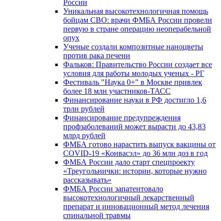
России
Уникальная высокотехнологичная помощь
бойцам СВО: врачи ФМБА России провели
первую в стране операцию неоперабельной
опух
Ученые создали композитные наноцветы
против рака печени
Фальков: Правительство России создает все
условия для работы молодых ученых - РГ
Фестиваль "Наука 0+" в Москве привлек
более 18 млн участников-ТАСС
Финансирование науки в РФ достигло 1,6
трлн рублей
Финансирование предупреждения
профзаболеваний может вырасти до 43,83
млрд рублей
ФМБА готово нарастить выпуск вакцины от
COVID-19 «Конвасэл» до 36 млн доз в год
ФМБА России дало старт спецпроекту
«Треугольнички: истории, которые нужно
рассказывать»
ФМБА России запатентовало
высокотехнологичный лекарственный
препарат и инновационный метод лечения
спинальной травмы