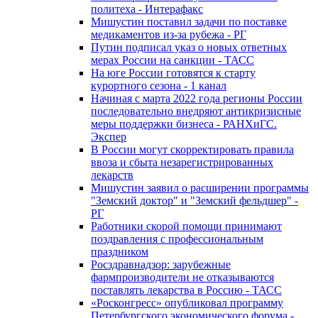
политеха - Интерафакс
Мишустин поставил задачи по поставке
медикаментов из-за рубежа - РГ
Путин подписал указ о новых ответных
мерах России на санкции - ТАСС
На юге России готовятся к старту
курортного сезона - 1 канал
Начиная с марта 2022 года регионы России
последовательно внедряют антикризисные
меры поддержки бизнеса - РАНХиГС.
Экспер
В России могут скорректировать правила
ввоза и сбыта незарегистрированных
лекарств
Мишустин заявил о расширении программы
"Земский доктор" и "Земский фельдшер" -
РГ
Работники скорой помощи принимают
поздравления с профессиональным
праздником
Росздравнадзор: зарубежные
фармпроизводители не отказываются
поставлять лекарства в Россию - ТАСС
«Росконгресс» опубликовал программу
Петербургского экономического форума -