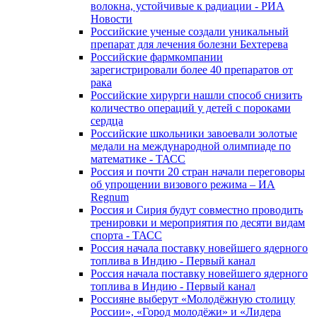
волокна, устойчивые к радиации - РИА
Новости
Российские ученые создали уникальный
препарат для лечения болезни Бехтерева
Российские фармкомпании
зарегистрировали более 40 препаратов от
рака
Российские хирурги нашли способ снизить
количество операций у детей с пороками
сердца
Российские школьники завоевали золотые
медали на международной олимпиаде по
математике - ТАСС
Россия и почти 20 стран начали переговоры
об упрощении визового режима – ИА
Regnum
Россия и Сирия будут совместно проводить
тренировки и мероприятия по десяти видам
спорта - ТАСС
Россия начала поставку новейшего ядерного
топлива в Индию - Первый канал
Россия начала поставку новейшего ядерного
топлива в Индию - Первый канал
Россияне выберут «Молодёжную столицу
России», «Город молодёжи» и «Лидера