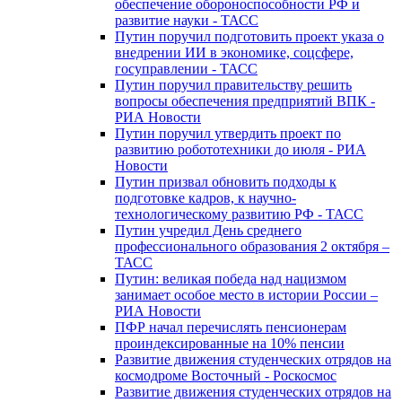
обеспечение обороноспособности РФ и
развитие науки - ТАСС
Путин поручил подготовить проект указа о
внедрении ИИ в экономике, соцсфере,
госуправлении - ТАСС
Путин поручил правительству решить
вопросы обеспечения предприятий ВПК -
РИА Новости
Путин поручил утвердить проект по
развитию робототехники до июля - РИА
Новости
Путин призвал обновить подходы к
подготовке кадров, к научно-
технологическому развитию РФ - ТАСС
Путин учредил День среднего
профессионального образования 2 октября –
ТАСС
Путин: великая победа над нацизмом
занимает особое место в истории России –
РИА Новости
ПФР начал перечислять пенсионерам
проиндексированные на 10% пенсии
Развитие движения студенческих отрядов на
космодроме Восточный - Роскосмос
Развитие движения студенческих отрядов на