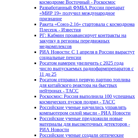
космодроме Восточный - Роскосмос
Разработанный ФМБА России препарат
«МИР 19» получил международное
признание
Ракета «Союз-2.1б» стартовала с космодрома
Плесецк - Известия
РГ: Кабмин проавансирует контракты на
закупку в регионы передвижных
медкомплексов
РИА Новости: С 1 апреля в России вырастут
социальные пенсии
Росатом намерен увеличить с 2025 года
число выпускаемых радиофармпрепаратов с
11 до 25
Росатом отправил первую партию топлива
для китайского реактора на быстрых
нейтронах - ТАСС
Роскосмос: Россия выполнила 100 успешных
космических пусков подряд - ТАСС
Российские ученые научились управлять
компьютером силой мысли - РИА Новости
Российские ученые предложили новые
материалы для высокоточных детекторов -
РИА Новости
Российские ученые создали оптические