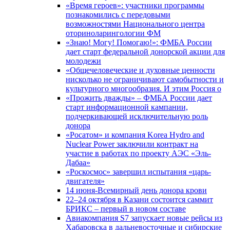
«Время героев»: участники программы
познакомились с передовыми
возможностями Национального центра
оториноларингологии ФМ
«Знаю! Могу! Помогаю!»: ФМБА России
дает старт федеральной донорской акции для
молодежи
«Общечеловеческие и духовные ценности
нисколько не ограничивают самобытности и
культурного многообразия. И этим Россия о
«Прожить дважды» – ФМБА России дает
старт информационной кампании,
подчеркивающей исключительную роль
донора
«Росатом» и компания Korea Hydro and
Nuclear Power заключили контракт на
участие в работах по проекту АЭС «Эль-
Дабаа»
«Роскосмос» завершил испытания «царь-
двигателя»
14 июня-Всемирный день донора крови
22–24 октября в Казани состоится саммит
БРИКС – первый в новом составе
Авиакомпания S7 запускает новые рейсы из
Хабаровска в дальневосточные и сибирские