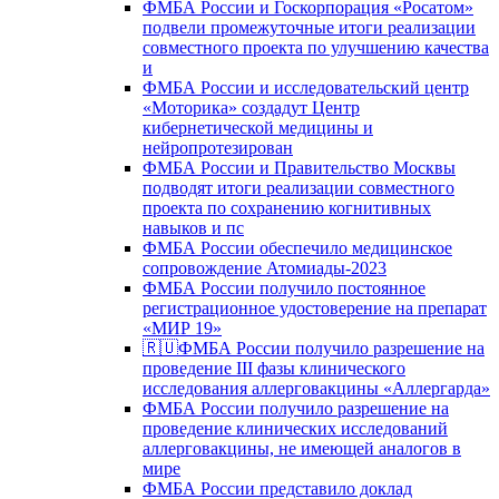
ФМБА России и Госкорпорация «Росатом»
подвели промежуточные итоги реализации
совместного проекта по улучшению качества
и
ФМБА России и исследовательский центр
«Моторика» создадут Центр
кибернетической медицины и
нейропротезирован
ФМБА России и Правительство Москвы
подводят итоги реализации совместного
проекта по сохранению когнитивных
навыков и пс
ФМБА России обеспечило медицинское
сопровождение Атомиады-2023
ФМБА России получило постоянное
регистрационное удостоверение на препарат
«МИР 19»
🇷🇺ФМБА России получило разрешение на
проведение III фазы клинического
исследования аллерговакцины «Аллергарда»
ФМБА России получило разрешение на
проведение клинических исследований
аллерговакцины, не имеющей аналогов в
мире
ФМБА России представило доклад