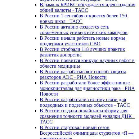
В рамках БРИКС обсуждается идея создания
общей валюты - ТАСС
В России 1 сентября откроется более 150
новых школ - ТАСС
В России активно создается сеть
современных университетских кампусов
В России начали работать новые нормы
поддержки участников СВО
В России отобрали 118 лучших практик
развития донорства
В России появится конкурс научных работ в
области медицины
В России разрабатывают способ защиты
реакторов АЭС - РИА Новости
В России разработали более эффективные
монокристаллы для диагностики рака - РИА
Новости
В России разработали систему связи для
подводных и подземных объектов - ТАСС
В России создали онлайн-платформу для
сравнения точности моделей укладки ДНК -
ТАСС
В России стартовал новый сезон
Всероссийской олимпиады студентов «Я —
профессионал»