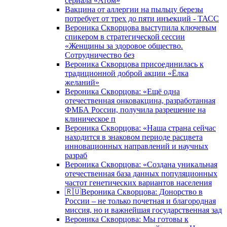
сериала «Атом»
Вакцина от аллергии на пыльцу березы
потребует от трех до пяти инъекций - ТАСС
Вероника Скворцова выступила ключевым
спикером в стратегической сессии
«Женщины за здоровое общество.
Сотрудничество без
Вероника Скворцова присоединилась к
традиционной доброй акции «Ёлка
желаний»
Вероника Скворцова: «Ещё одна
отечественная онковакцина, разработанная
ФМБА России, получила разрешение на
клиническое п
Вероника Скворцова: «Наша страна сейчас
находится в знаковом периоде расцвета
инновационных направлений и научных
разраб
Вероника Скворцова: «Создана уникальная
отечественная база данных популяционных
частот генетических вариантов населения
🇷🇺Вероника Скворцова: Донорство в
России – не только почетная и благородная
миссия, но и важнейшая государственная зад
Вероника Скворцова: Мы готовы к