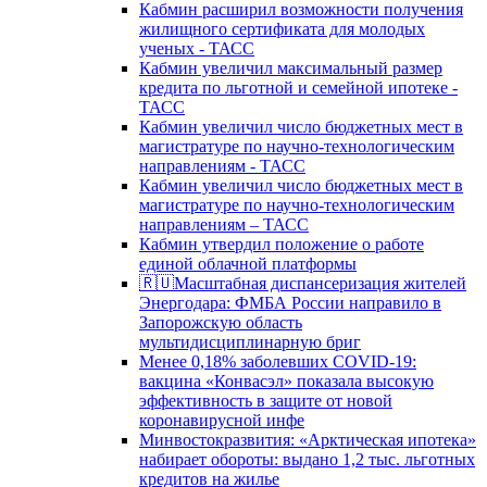
Кабмин расширил возможности получения
жилищного сертификата для молодых
ученых - ТАСС
Кабмин увеличил максимальный размер
кредита по льготной и семейной ипотеке -
ТАСС
Кабмин увеличил число бюджетных мест в
магистратуре по научно-технологическим
направлениям - ТАСС
Кабмин увеличил число бюджетных мест в
магистратуре по научно-технологическим
направлениям – ТАСС
Кабмин утвердил положение о работе
единой облачной платформы
🇷🇺Масштабная диспансеризация жителей
Энергодара: ФМБА России направило в
Запорожскую область
мультидисциплинарную бриг
Менее 0,18% заболевших COVID-19:
вакцина «Конвасэл» показала высокую
эффективность в защите от новой
коронавирусной инфе
Минвостокразвития: «Арктическая ипотека»
набирает обороты: выдано 1,2 тыс. льготных
кредитов на жилье