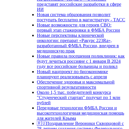
представят российские разработки в сфере
ИИ
Новая система образования позволит
поступать бесплатно в магистратуру - ТАСС
Новые возможности для героев СВО:
первый этап стажировки в ФМБА России
Новые перспективы клинической
онкологии: препарат «Ракурс 223Ra»,
разработанный ФМБА России, внедрен в
медицинскую прак
Новые правила посещения поликлиник: как
будут лечиться россияне с 1 января В 2024
году все российские больницы и поликл
Новый нацпроект по биоэкономике
планируют реализовывать с апреля
Обеспечение здоровья и максимальной
спортивной результативности
Около 1,5 тыс. победителей конкурса
"Студенческий стартап" получат по 1 млн
рублей
Передовые технологии ФМБА России и
высокотехнологичная медицинская помощь
для жителей Крыма
🇷🇺Поздравление Вероники Скворцовой с
78-летием создания системы Федерального