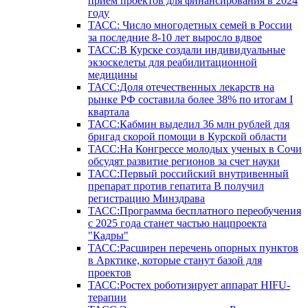
прием проектов для финансирования в 2024
году
ТАСС: Число многодетных семей в России
за последние 8-10 лет выросло вдвое
ТАСС:В Курске создали индивидуальные
экзоскелеты для реабилитационной
медицины
ТАСС:Доля отечественных лекарств на
рынке РФ составила более 38% по итогам I
квартала
ТАСС:Кабмин выделил 36 млн рублей для
бригад скорой помощи в Курской области
ТАСС:На Конгрессе молодых ученых в Сочи
обсудят развитие регионов за счет науки
ТАСС:Первый российский внутривенный
препарат против гепатита В получил
регистрацию Минздрава
ТАСС:Программа бесплатного переобучения
с 2025 года станет частью нацпроекта
"Кадры"
ТАСС:Расширен перечень опорных пунктов
в Арктике, которые станут базой для
проектов
ТАСС:Ростех роботизирует аппарат HIFU-
терапии