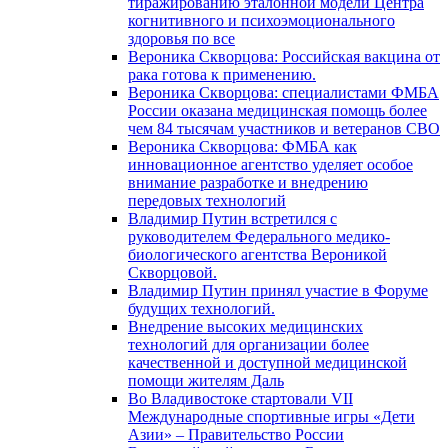
тиражированию эталонной модели Центра
когнитивного и психоэмоционального
здоровья по все
Вероника Скворцова: Российская вакцина от
рака готова к применению.
Вероника Скворцова: специалистами ФМБА
России оказана медицинская помощь более
чем 84 тысячам участников и ветеранов СВО
Вероника Скворцова: ФМБА как
инновационное агентство уделяет особое
внимание разработке и внедрению
передовых технологий
Владимир Путин встретился с
руководителем Федерального медико-
биологического агентства Вероникой
Скворцовой.
Владимир Путин принял участие в Форуме
будущих технологий.
Внедрение высоких медицинских
технологий для организации более
качественной и доступной медицинской
помощи жителям Даль
Во Владивостоке стартовали VII
Международные спортивные игры «Дети
Азии» – Правительство России