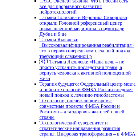
ТАСС:Эксперт заявила, что в России есть
все для прорывного развития
нейротехнологий
Татьяна Голикова и Вероника Скворцова
открыли Головной референсный центр
промышленной медицины в наукограде
Дубна и 9 це
Татьяна Яковлева:
«Высококвалифицированная реабилитация -
это в первую очередь комплексный подход,
требующий слаженной р
🇷🇺Татьяна Яковлева: «Наша цель – не
просто устранить последствия травм, а
вернуть человека к активной полноценной
жизн
Терапия будущего: Федеральный центр мозга
и нейротехнологий ФМБА России внедряет
новый подход к лечению глиобластомы
Технологии, опережающие время:
совместные проекты ФМБА России и
Росатома – для здоровья жителей нашей
страны
Технологический суверенитет и
стратегические направления развития
страны. Цифровая трансформация – в ФМБА