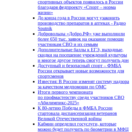
спортивных объектов появилось в России
благодаря федпроекту «Спорт – норма
жизни»
До конца года в России могут узаконить
производство препаратов в аптеках - Радио
Sputnik
Добровольцы «Добро.РФ» уже выполнили
более 650 тыс. заявок на оказание помощи
участникам СВО и их семьям
Дополнительные баллы к ЕГЭ, выходные,
скидки на посещение учреждений культуры
и многое другое теперь смогут получить дон
Доступный и безопасный спорт – ФМБА
России открывает новые возможности для
спортсменов
Известия: В России изменят систему надзора
за качеством медпомощи по ОМС
Итоги первого чемпионата
по профмастерству среди участников СВО
«Абилимпикс-2025»
К 80-летию Победы в ФМБА России
стартовала диспансеризация ветеранов
Великой Отечественной войны
Кабмин определил госуслуги, которые
можно будет получить по биометрии в МФЦ