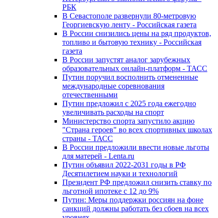
РБК
В Севастополе развернули 80-метровую
Георгиевскую ленту - Российская газета
В России снизились цены на ряд продуктов,
топливо и бытовую технику - Российская
газета
В России запустят аналог зарубежных
образовательных онлайн-платформ - ТАСС
Путин поручил восполнить отмененные
международные соревнования
отечественными
Путин предложил с 2025 года ежегодно
увеличивать расходы на спорт
Министерство спорта запустило акцию
"Страна героев" во всех спортивных школах
страны - ТАСС
В России предложили ввести новые льготы
для матерей - Lenta.ru
Путин объявил 2022-2031 годы в РФ
Десятилетием науки и технологий
Президент РФ предложил снизить ставку по
льготной ипотеке с 12 до 9%
Путин: Меры поддержки россиян на фоне
санкций должны работать без сбоев на всех
уровнях