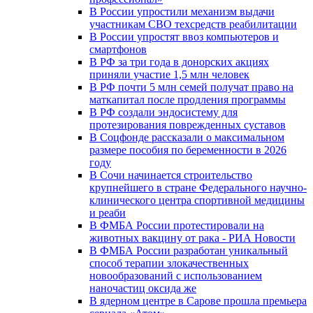
В России упростили механизм выдачи
участникам СВО техсредств реабилитации
В России упростят ввоз компьютеров и
смартфонов
В РФ за три года в донорских акциях
приняли участие 1,5 млн человек
В РФ почти 5 млн семей получат право на
маткапитал после продления программы
В РФ создали эндосистему для
протезирования поврежденных суставов
В Соцфонде рассказали о максимальном
размере пособия по беременности в 2026
году
В Сочи начинается строительство
крупнейшего в стране Федерального научно-
клинического центра спортивной медицины
и реаби
В ФМБА России протестировали на
животных вакцину от рака - РИА Новости
В ФМБА России разработан уникальный
способ терапии злокачественных
новообразований с использованием
наночастиц оксида же
В ядерном центре в Сарове прошла премьера