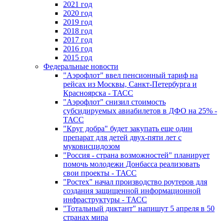
2021 год
2020 год
2019 год
2018 год
2017 год
2016 год
2015 год
Федеральные новости
"Аэрофлот" ввел пенсионный тариф на
рейсах из Москвы, Санкт-Петербурга и
Красноярска - ТАСС
"Аэрофлот" снизил стоимость
субсидируемых авиабилетов в ДФО на 25% -
ТАСС
"Круг добра" будет закупать еще один
препарат для детей двух-пяти лет с
муковисцидозом
"Россия - страна возможностей" планирует
помочь молодежи Донбасса реализовать
свои проекты - ТАСС
"Ростех" начал производство роутеров для
создания защищенной информационной
инфраструктуры - ТАСС
"Тотальный диктант" напишут 5 апреля в 50
странах мира