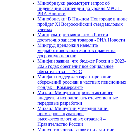
Минобрнауки рассмотрит запрос об
индексации стипендий до уровня МРОТ -
РИА Новости
Минобрнауки: В Нижнем Новгороде в июне
пройдет XI Всероссийский съезд молодых
ученых
Минпромторг заявил, что в России
достаточно запасов товаров - РИА Новости
Минтруд предложил наделить
медработников-протезистов правом на
досрочную пенсию
Минфин заявил, что бюджет России в 2023-
2025 годах обеспечит все социальные
обязательства – ТАСС
Минфин поддержал гарантирование
сбережений россиян в частных пенсионных
фондах – Коммерсантъ
Михаил Мишустин призвал активнее
внедрять и использовать отечественные
передовые разработки
Михаил Мишустин утвердил вице-
премьеров – кураторов
высокотехнологичных отраслей –
Правительство России
Мишустин снизил ставку по льготной