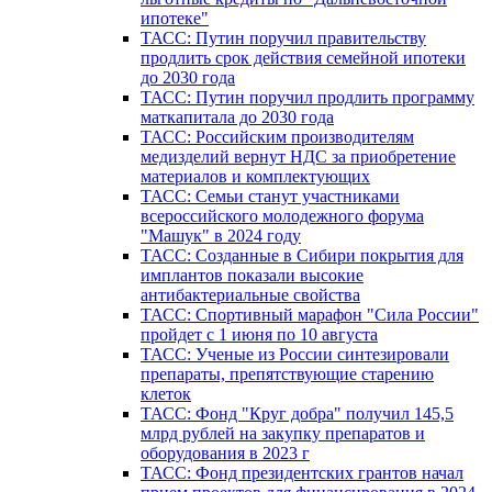
ипотеке"
ТАСС: Путин поручил правительству
продлить срок действия семейной ипотеки
до 2030 года
ТАСС: Путин поручил продлить программу
маткапитала до 2030 года
ТАСС: Российским производителям
медизделий вернут НДС за приобретение
материалов и комплектующих
ТАСС: Семьи станут участниками
всероссийского молодежного форума
"Машук" в 2024 году
ТАСС: Созданные в Сибири покрытия для
имплантов показали высокие
антибактериальные свойства
ТАСС: Спортивный марафон "Сила России"
пройдет с 1 июня по 10 августа
ТАСС: Ученые из России синтезировали
препараты, препятствующие старению
клеток
ТАСС: Фонд "Круг добра" получил 145,5
млрд рублей на закупку препаратов и
оборудования в 2023 г
ТАСС: Фонд президентских грантов начал