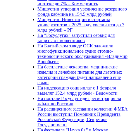
ипотеке до 7% – Коммерсантъ
Мишустин утвердил увеличение резервного
фонда кабмина на 154,5 млрд рублей
Мишустин: Инвестиции в стартапы
университетов к 2025 году увеличатся до 7
млрд рублей – РГ
На "Госуслугах" запустили сервис для
защиты от мошенников
На Балтийском заводе ОСК заложили
многофункциональное судно атомно-
технологического обслуживания «Владимир
Воробьев»
На бесплатные лекарства, медицинские
изделия и лечебное питание для льготных
категорий граждан будет направлено еще
свыш
На индексацию соцвыплат с 1 февраля
выделят 152,4 млрд рублей - Ведомости
На портале Госуслуг идет регистрация на
«Лыжню России»
На расширенном заседании коллегии ФМБА
России выступил Помощник Президента
Российской Федерации, Секретарь
Государственн
На фестивале "Наука 0+" в Москве