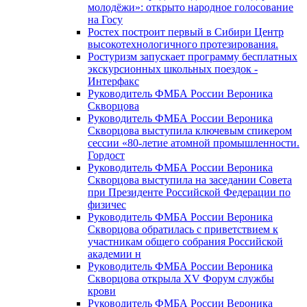
молодёжи»: открыто народное голосование
на Госу
Ростех построит первый в Сибири Центр
высокотехнологичного протезирования.
Ростуризм запускает программу бесплатных
экскурсионных школьных поездок -
Интерфакс
Руководитель ФМБА России Вероника
Скворцова
Руководитель ФМБА России Вероника
Скворцова выступила ключевым спикером
сессии «80-летие атомной промышленности.
Гордост
Руководитель ФМБА России Вероника
Скворцова выступила на заседании Совета
при Президенте Российской Федерации по
физичес
Руководитель ФМБА России Вероника
Скворцова обратилась с приветствием к
участникам общего собрания Российской
академии н
Руководитель ФМБА России Вероника
Скворцова открыла XV Форум службы
крови
Руководитель ФМБА России Вероника