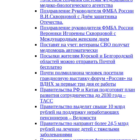
медико-биологического агентства
Поздравление Руководителя ФМБА России
В.И.Скворцовой с Днём защитника
Отечества.
Поздравление руководителя ФМБА России
Вероники Игоревны Скворцовой с
Международным женским днем
Поставят на учет: ветераны СВО получат
медпомощь автоматически
Посылки жителям Курской и Белгородской
областей можно отправить Почтой
бесплатно
Почти полмиллиона человек посетили
грандиозную выставку-форум «Россия» на
ВДНХ за первые три дня ее работы
Правительства РФ и Китая подготовят план
развития сотрудничества до 2030 года –
ТАСС
Правительство выделит свыше 10 млрд
рублей на поддержку неработающих
пенсионеров – Ведомости
Правительство направит более 24,5 млрд
рублей на лечение детей с тяжелыми
заболеваниями