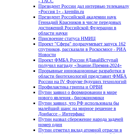
- ТАСС
Президент России дал интервью телеканалу
«Россия 1» - kremlin.ru
Президент Российской академии наук
Геннадий Красников в числе передовых
достижений Российской Федерации в
области науки
Присвоение статуса НМИЦ
Проект "Сфера" подразумевает запуск 162
спутников, рассказали в Роскосмосе - РИА
Новости
Проект ФМБА России #ДавайВступай
получил награду «Знание.Премия-2024»
Прорывные инновационные разработки в
области биотехнологий представит ФМБА
России на IV Форуме будущих технологий
Профилактика гриппа и ОРВИ
Путин заявил о формировании в мире
нового явления - биоэкономики
Путин заявил, что РФ использовала бы
малейший шанс на мирное решение в
Донбассе – Интерфакс
Путин назвал сбережение народа задачей
номер один
Путин отметил вклад атомной отрасли в