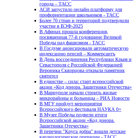
города – ТАСС
АСИ запустило онлайн-платформу для
профориентации школьников - ТАСС
Более 70 стран и территорий подтвердили
участие в ВЭФ-2025
В Афинах прошла конференция,
посвященная 77-й годовщине Великой
Победы над фашизмом - ТАСС
В Госдуме анонсировали автоматическую
индексацию пенсий – Коммерсантъ
В День воссоединения Республики Крым и
Севастополя с Российской Федерацией
Вероника Скворцова открыла памятник
святител
В единстве – сила: старт всероссийской
акции «Код донора. Защитники Отечества»
В Мариуполе начали строить жилые
микрорайоны и больницы – РИА Новости
В МГУ пройдут мероприятия
Всероссийского фестиваля НАУКА 0+
В Музее Победы подвели итоги
Всероссийской акции «Код донора.
Защитники Отечества»
В перечни "Круга добра" вошли детские
кардиологические операции - ТАСС