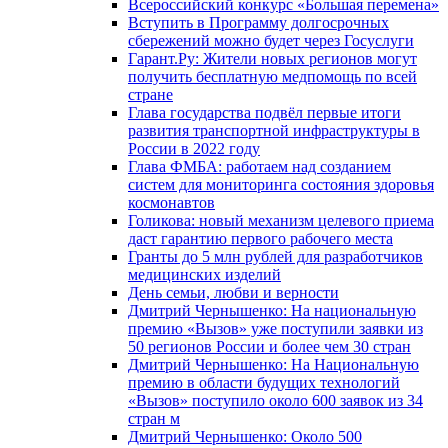
Всероссийский конкурс «Большая перемена»
Вступить в Программу долгосрочных
сбережений можно будет через Госуслуги
Гарант.Ру: Жители новых регионов могут
получить бесплатную медпомощь по всей
стране
Глава государства подвёл первые итоги
развития транспортной инфраструктуры в
России в 2022 году
Глава ФМБА: работаем над созданием
систем для мониторинга состояния здоровья
космонавтов
Голикова: новый механизм целевого приема
даст гарантию первого рабочего места
Гранты до 5 млн рублей для разработчиков
медицинских изделий
День семьи, любви и верности
Дмитрий Чернышенко: На национальную
премию «Вызов» уже поступили заявки из
50 регионов России и более чем 30 стран
Дмитрий Чернышенко: На Национальную
премию в области будущих технологий
«Вызов» поступило около 600 заявок из 34
стран м
Дмитрий Чернышенко: Около 500