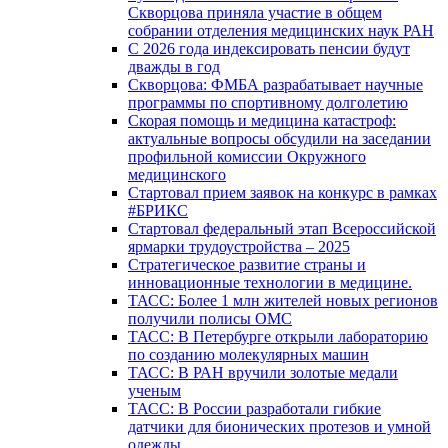
Скворцова приняла участие в общем
собрании отделения медицинских наук РАН
С 2026 года индексировать пенсии будут
дважды в год
Скворцова: ФМБА разрабатывает научные
программы по спортивному долголетию
Скорая помощь и медицина катастроф:
актуальные вопросы обсудили на заседании
профильной комиссии Окружного
медицинского
Стартовал прием заявок на конкурс в рамках
#БРИКС
Стартовал федеральный этап Всероссийской
ярмарки трудоустройства – 2025
Стратегическое развитие страны и
инновационные технологии в медицине.
ТАСС: Более 1 млн жителей новых регионов
получили полисы ОМС
ТАСС: В Петербурге открыли лабораторию
по созданию молекулярных машин
ТАСС: В РАН вручили золотые медали
ученым
ТАСС: В России разработали гибкие
датчики для бионических протезов и умной
одежды