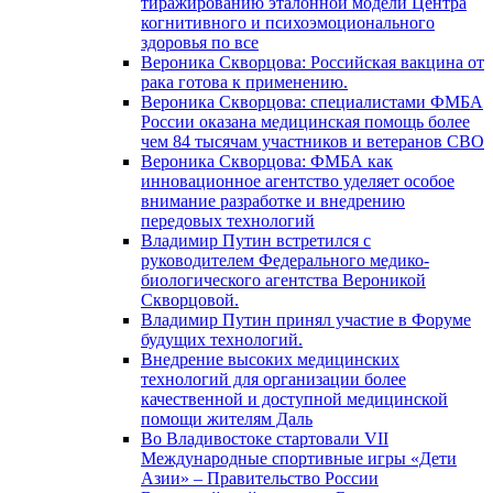
тиражированию эталонной модели Центра
когнитивного и психоэмоционального
здоровья по все
Вероника Скворцова: Российская вакцина от
рака готова к применению.
Вероника Скворцова: специалистами ФМБА
России оказана медицинская помощь более
чем 84 тысячам участников и ветеранов СВО
Вероника Скворцова: ФМБА как
инновационное агентство уделяет особое
внимание разработке и внедрению
передовых технологий
Владимир Путин встретился с
руководителем Федерального медико-
биологического агентства Вероникой
Скворцовой.
Владимир Путин принял участие в Форуме
будущих технологий.
Внедрение высоких медицинских
технологий для организации более
качественной и доступной медицинской
помощи жителям Даль
Во Владивостоке стартовали VII
Международные спортивные игры «Дети
Азии» – Правительство России