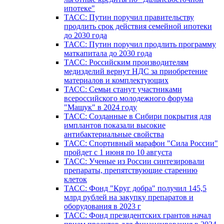
ипотеке"
ТАСС: Путин поручил правительству
продлить срок действия семейной ипотеки
до 2030 года
ТАСС: Путин поручил продлить программу
маткапитала до 2030 года
ТАСС: Российским производителям
медизделий вернут НДС за приобретение
материалов и комплектующих
ТАСС: Семьи станут участниками
всероссийского молодежного форума
"Машук" в 2024 году
ТАСС: Созданные в Сибири покрытия для
имплантов показали высокие
антибактериальные свойства
ТАСС: Спортивный марафон "Сила России"
пройдет с 1 июня по 10 августа
ТАСС: Ученые из России синтезировали
препараты, препятствующие старению
клеток
ТАСС: Фонд "Круг добра" получил 145,5
млрд рублей на закупку препаратов и
оборудования в 2023 г
ТАСС: Фонд президентских грантов начал