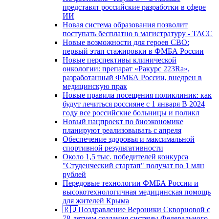
представят российские разработки в сфере
ИИ
Новая система образования позволит
поступать бесплатно в магистратуру - ТАСС
Новые возможности для героев СВО:
первый этап стажировки в ФМБА России
Новые перспективы клинической
онкологии: препарат «Ракурс 223Ra»,
разработанный ФМБА России, внедрен в
медицинскую прак
Новые правила посещения поликлиник: как
будут лечиться россияне с 1 января В 2024
году все российские больницы и поликл
Новый нацпроект по биоэкономике
планируют реализовывать с апреля
Обеспечение здоровья и максимальной
спортивной результативности
Около 1,5 тыс. победителей конкурса
"Студенческий стартап" получат по 1 млн
рублей
Передовые технологии ФМБА России и
высокотехнологичная медицинская помощь
для жителей Крыма
🇷🇺Поздравление Вероники Скворцовой с
78-летием создания системы Федерального