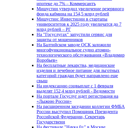
ипотеке до 7% – Коммерсантъ
Мишустин утвердил увеличение резервного
фонда кабмина на 154,5 млрд рублей
Мишустин: Инвестиции в стартапы
университетов к 2025 году увеличатся до 7
млрд рублей – РГ
На "Госуслугах" запустили сервис для
защиты от мошенников
На Балтийском заводе ОСК заложили
многофункциональное судно атомно-
технологического обслуживания «Владимир
Воробьев»
На бесплатные лекарства, медицинские
изделия и лечебное питание для льготных
категорий граждан будет направлено еще
свыш
На индексацию соцвыплат с 1 февраля
выделят 152,4 млрд рублей - Ведомости
На портале Госуслуг идет регистрация на
«Лыжню России»
На расширенном заседании коллегии ФМБА
России выступил Помощник Президента
Российской Федерации, Секретарь
Государственн
На фестивале "Наука 0+" в Москве