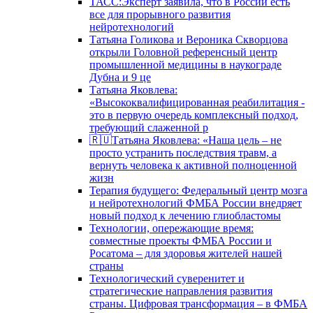
ТАСС:Эксперт заявила, что в России есть
все для прорывного развития
нейротехнологий
Татьяна Голикова и Вероника Скворцова
открыли Головной референсный центр
промышленной медицины в наукограде
Дубна и 9 це
Татьяна Яковлева:
«Высококвалифицированная реабилитация -
это в первую очередь комплексный подход,
требующий слаженной р
🇷🇺Татьяна Яковлева: «Наша цель – не
просто устранить последствия травм, а
вернуть человека к активной полноценной
жизн
Терапия будущего: Федеральный центр мозга
и нейротехнологий ФМБА России внедряет
новый подход к лечению глиобластомы
Технологии, опережающие время:
совместные проекты ФМБА России и
Росатома – для здоровья жителей нашей
страны
Технологический суверенитет и
стратегические направления развития
страны. Цифровая трансформация – в ФМБА