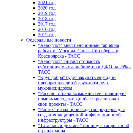
2021 год
2020 год
2019 год
2018 год
2017 год
2016 год
2015 год
Федеральные новости
"Аэрофлот" ввел пенсионный тариф на
рейсах из Москвы, Санкт-Петербурга и
Красноярска - ТАСС
"Аэрофлот" снизил стоимость
субсидируемых авиабилетов в ДФО на 25% -
ТАСС
"Круг добра" будет закупать еще один
препарат для детей двух-пяти лет с
муковисцидозом
"Россия - страна возможностей" планирует
помочь молодежи Донбасса реализовать
свои проекты - ТАСС
"Ростех" начал производство роутеров для
создания защищенной информационной
инфраструктуры - ТАСС
"Тотальный диктант" напишут 5 апреля в 50
странах мира