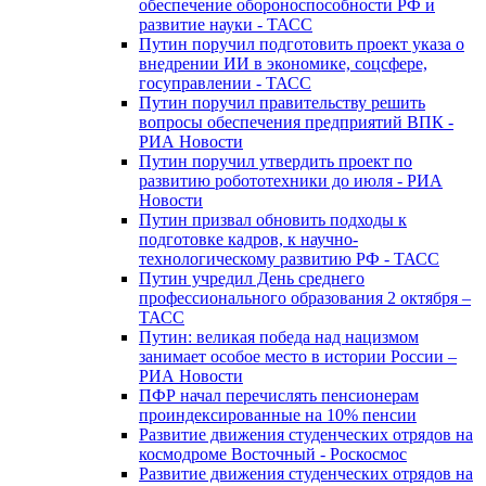
обеспечение обороноспособности РФ и
развитие науки - ТАСС
Путин поручил подготовить проект указа о
внедрении ИИ в экономике, соцсфере,
госуправлении - ТАСС
Путин поручил правительству решить
вопросы обеспечения предприятий ВПК -
РИА Новости
Путин поручил утвердить проект по
развитию робототехники до июля - РИА
Новости
Путин призвал обновить подходы к
подготовке кадров, к научно-
технологическому развитию РФ - ТАСС
Путин учредил День среднего
профессионального образования 2 октября –
ТАСС
Путин: великая победа над нацизмом
занимает особое место в истории России –
РИА Новости
ПФР начал перечислять пенсионерам
проиндексированные на 10% пенсии
Развитие движения студенческих отрядов на
космодроме Восточный - Роскосмос
Развитие движения студенческих отрядов на