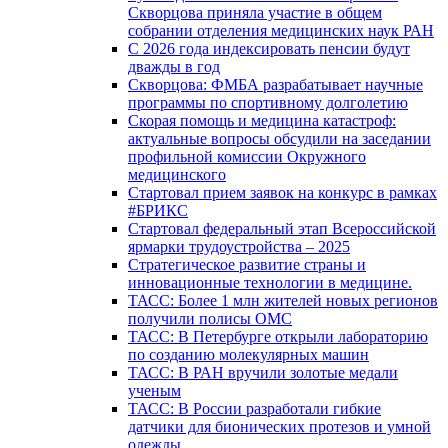
Скворцова приняла участие в общем
собрании отделения медицинских наук РАН
С 2026 года индексировать пенсии будут
дважды в год
Скворцова: ФМБА разрабатывает научные
программы по спортивному долголетию
Скорая помощь и медицина катастроф:
актуальные вопросы обсудили на заседании
профильной комиссии Окружного
медицинского
Стартовал прием заявок на конкурс в рамках
#БРИКС
Стартовал федеральный этап Всероссийской
ярмарки трудоустройства – 2025
Стратегическое развитие страны и
инновационные технологии в медицине.
ТАСС: Более 1 млн жителей новых регионов
получили полисы ОМС
ТАСС: В Петербурге открыли лабораторию
по созданию молекулярных машин
ТАСС: В РАН вручили золотые медали
ученым
ТАСС: В России разработали гибкие
датчики для бионических протезов и умной
одежды