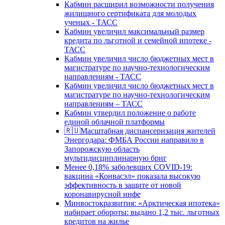
Кабмин расширил возможности получения
жилищного сертификата для молодых
ученых - ТАСС
Кабмин увеличил максимальный размер
кредита по льготной и семейной ипотеке -
ТАСС
Кабмин увеличил число бюджетных мест в
магистратуре по научно-технологическим
направлениям - ТАСС
Кабмин увеличил число бюджетных мест в
магистратуре по научно-технологическим
направлениям – ТАСС
Кабмин утвердил положение о работе
единой облачной платформы
🇷🇺Масштабная диспансеризация жителей
Энергодара: ФМБА России направило в
Запорожскую область
мультидисциплинарную бриг
Менее 0,18% заболевших COVID-19:
вакцина «Конвасэл» показала высокую
эффективность в защите от новой
коронавирусной инфе
Минвостокразвития: «Арктическая ипотека»
набирает обороты: выдано 1,2 тыс. льготных
кредитов на жилье