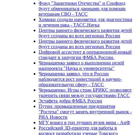
Фонд "Защитники Отечества" и Соцфонд
будут обмениваться данными для помощи
ветеранам СВО - ТАСС
Химики создали нанометки для диагностики
и лечения рака - ТАСС.Наука
Центры раннего физического развития детей
будут созданы во всех регионах России
Центры раннего физического развития детей
будут созданы во всех регионах России
Цифровой ассистент в операционной-новый
стандарт в хирургии ФМБА России.
Чернышенко заявил о выполнении целей
нацпроекта "Наука и университеты"
Чернышенко заявил, что в России
наблюдается рост инвестиций в научно-
образовательную сферу - ТАСС
Чернышенко: Игры стран БРИКС позволяют
укрепить связи между государствами-ТАСС
Эстафета добра ФМБА России
Путин: промышленные предприятия
"Ростеха" смогут занять внутренний рынок -
РИА Новости
МГУ вошел в топ лучших вузов мира - АиФ
Российский 3D-принтер для работы в
космосе разработали ученые Томского