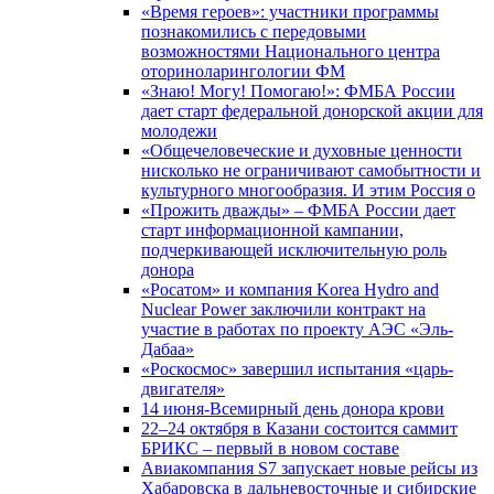
«Время героев»: участники программы
познакомились с передовыми
возможностями Национального центра
оториноларингологии ФМ
«Знаю! Могу! Помогаю!»: ФМБА России
дает старт федеральной донорской акции для
молодежи
«Общечеловеческие и духовные ценности
нисколько не ограничивают самобытности и
культурного многообразия. И этим Россия о
«Прожить дважды» – ФМБА России дает
старт информационной кампании,
подчеркивающей исключительную роль
донора
«Росатом» и компания Korea Hydro and
Nuclear Power заключили контракт на
участие в работах по проекту АЭС «Эль-
Дабаа»
«Роскосмос» завершил испытания «царь-
двигателя»
14 июня-Всемирный день донора крови
22–24 октября в Казани состоится саммит
БРИКС – первый в новом составе
Авиакомпания S7 запускает новые рейсы из
Хабаровска в дальневосточные и сибирские