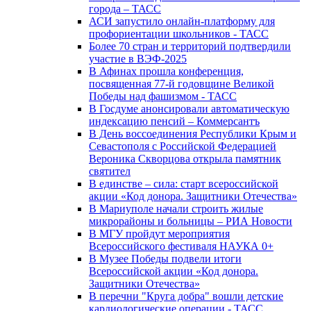
города – ТАСС
АСИ запустило онлайн-платформу для
профориентации школьников - ТАСС
Более 70 стран и территорий подтвердили
участие в ВЭФ-2025
В Афинах прошла конференция,
посвященная 77-й годовщине Великой
Победы над фашизмом - ТАСС
В Госдуме анонсировали автоматическую
индексацию пенсий – Коммерсантъ
В День воссоединения Республики Крым и
Севастополя с Российской Федерацией
Вероника Скворцова открыла памятник
святител
В единстве – сила: старт всероссийской
акции «Код донора. Защитники Отечества»
В Мариуполе начали строить жилые
микрорайоны и больницы – РИА Новости
В МГУ пройдут мероприятия
Всероссийского фестиваля НАУКА 0+
В Музее Победы подвели итоги
Всероссийской акции «Код донора.
Защитники Отечества»
В перечни "Круга добра" вошли детские
кардиологические операции - ТАСС