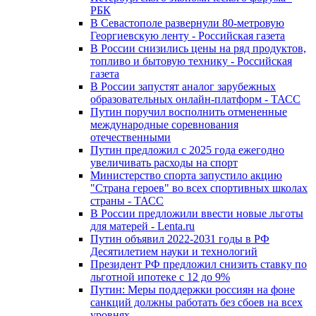
РБК
В Севастополе развернули 80-метровую
Георгиевскую ленту - Российская газета
В России снизились цены на ряд продуктов,
топливо и бытовую технику - Российская
газета
В России запустят аналог зарубежных
образовательных онлайн-платформ - ТАСС
Путин поручил восполнить отмененные
международные соревнования
отечественными
Путин предложил с 2025 года ежегодно
увеличивать расходы на спорт
Министерство спорта запустило акцию
"Страна героев" во всех спортивных школах
страны - ТАСС
В России предложили ввести новые льготы
для матерей - Lenta.ru
Путин объявил 2022-2031 годы в РФ
Десятилетием науки и технологий
Президент РФ предложил снизить ставку по
льготной ипотеке с 12 до 9%
Путин: Меры поддержки россиян на фоне
санкций должны работать без сбоев на всех
уровнях