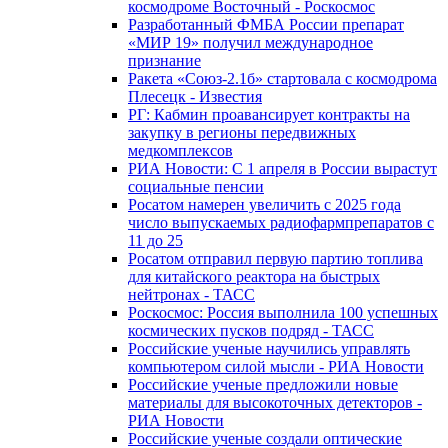
космодроме Восточный - Роскосмос
Разработанный ФМБА России препарат
«МИР 19» получил международное
признание
Ракета «Союз-2.1б» стартовала с космодрома
Плесецк - Известия
РГ: Кабмин проавансирует контракты на
закупку в регионы передвижных
медкомплексов
РИА Новости: С 1 апреля в России вырастут
социальные пенсии
Росатом намерен увеличить с 2025 года
число выпускаемых радиофармпрепаратов с
11 до 25
Росатом отправил первую партию топлива
для китайского реактора на быстрых
нейтронах - ТАСС
Роскосмос: Россия выполнила 100 успешных
космических пусков подряд - ТАСС
Российские ученые научились управлять
компьютером силой мысли - РИА Новости
Российские ученые предложили новые
материалы для высокоточных детекторов -
РИА Новости
Российские ученые создали оптические