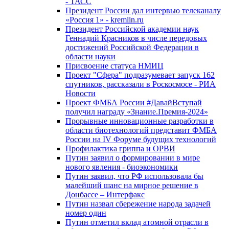
- ТАСС
Президент России дал интервью телеканалу
«Россия 1» - kremlin.ru
Президент Российской академии наук
Геннадий Красников в числе передовых
достижений Российской Федерации в
области науки
Присвоение статуса НМИЦ
Проект "Сфера" подразумевает запуск 162
спутников, рассказали в Роскосмосе - РИА
Новости
Проект ФМБА России #ДавайВступай
получил награду «Знание.Премия-2024»
Прорывные инновационные разработки в
области биотехнологий представит ФМБА
России на IV Форуме будущих технологий
Профилактика гриппа и ОРВИ
Путин заявил о формировании в мире
нового явления - биоэкономики
Путин заявил, что РФ использовала бы
малейший шанс на мирное решение в
Донбассе – Интерфакс
Путин назвал сбережение народа задачей
номер один
Путин отметил вклад атомной отрасли в