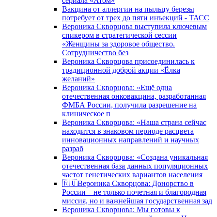
сериала «Атом»
Вакцина от аллергии на пыльцу березы
потребует от трех до пяти инъекций - ТАСС
Вероника Скворцова выступила ключевым
спикером в стратегической сессии
«Женщины за здоровое общество.
Сотрудничество без
Вероника Скворцова присоединилась к
традиционной доброй акции «Ёлка
желаний»
Вероника Скворцова: «Ещё одна
отечественная онковакцина, разработанная
ФМБА России, получила разрешение на
клиническое п
Вероника Скворцова: «Наша страна сейчас
находится в знаковом периоде расцвета
инновационных направлений и научных
разраб
Вероника Скворцова: «Создана уникальная
отечественная база данных популяционных
частот генетических вариантов населения
🇷🇺Вероника Скворцова: Донорство в
России – не только почетная и благородная
миссия, но и важнейшая государственная зад
Вероника Скворцова: Мы готовы к