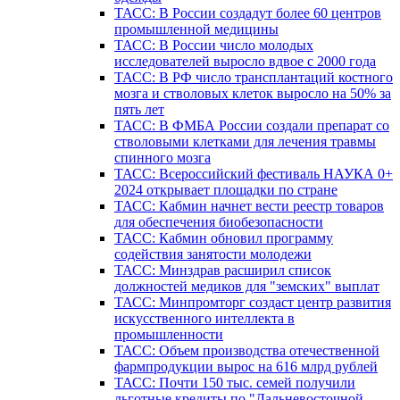
ТАСС: В России создадут более 60 центров
промышленной медицины
ТАСС: В России число молодых
исследователей выросло вдвое с 2000 года
ТАСС: В РФ число трансплантаций костного
мозга и стволовых клеток выросло на 50% за
пять лет
ТАСС: В ФМБА России создали препарат со
стволовыми клетками для лечения травмы
спинного мозга
ТАСС: Всероссийский фестиваль НАУКА 0+
2024 открывает площадки по стране
ТАСС: Кабмин начнет вести реестр товаров
для обеспечения биобезопасности
ТАСС: Кабмин обновил программу
содействия занятости молодежи
ТАСС: Минздрав расширил список
должностей медиков для "земских" выплат
ТАСС: Минпромторг создаст центр развития
искусственного интеллекта в
промышленности
ТАСС: Объем производства отечественной
фармпродукции вырос на 616 млрд рублей
ТАСС: Почти 150 тыс. семей получили
льготные кредиты по "Дальневосточной