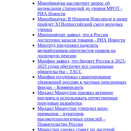
Минобрнауки рассмотрит запрос об
индексации стипендий до уровня МРОТ -
РИА Новости
Минобрнауки: В Нижнем Новгороде в июне
пройдет XI Всероссийский съезд молодых
ученых
Минпромторг заявил, что в России
достаточно запасов товаров - РИА Новости
Минтруд предложил наделить
медработников-протезистов правом на
досрочную пенсию
Минфин заявил, что бюджет России в 2023-
2025 годах обеспечит все социальные
обязательства – ТАСС
Минфин поддержал гарантирование
сбережений россиян в частных пенсионных
фондах – Коммерсантъ
Михаил Мишустин призвал активнее
внедрять и использовать отечественные
передовые разработки
Михаил Мишустин утвердил вице-
премьеров – кураторов
высокотехнологичных отраслей –
Правительство России
Мишустин снизил ставку по льготной