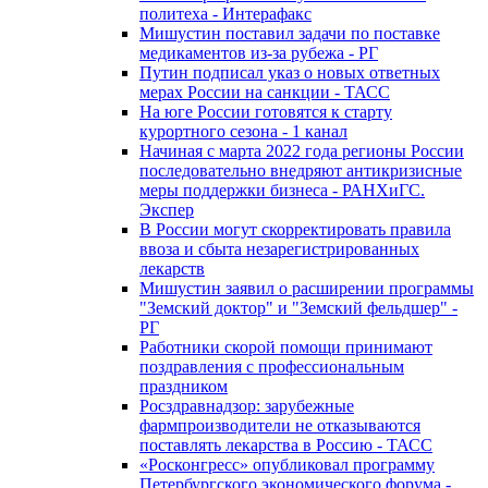
политеха - Интерафакс
Мишустин поставил задачи по поставке
медикаментов из-за рубежа - РГ
Путин подписал указ о новых ответных
мерах России на санкции - ТАСС
На юге России готовятся к старту
курортного сезона - 1 канал
Начиная с марта 2022 года регионы России
последовательно внедряют антикризисные
меры поддержки бизнеса - РАНХиГС.
Экспер
В России могут скорректировать правила
ввоза и сбыта незарегистрированных
лекарств
Мишустин заявил о расширении программы
"Земский доктор" и "Земский фельдшер" -
РГ
Работники скорой помощи принимают
поздравления с профессиональным
праздником
Росздравнадзор: зарубежные
фармпроизводители не отказываются
поставлять лекарства в Россию - ТАСС
«Росконгресс» опубликовал программу
Петербургского экономического форума -