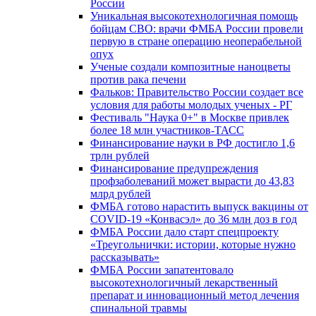
России
Уникальная высокотехнологичная помощь
бойцам СВО: врачи ФМБА России провели
первую в стране операцию неоперабельной
опух
Ученые создали композитные наноцветы
против рака печени
Фальков: Правительство России создает все
условия для работы молодых ученых - РГ
Фестиваль "Наука 0+" в Москве привлек
более 18 млн участников-ТАСС
Финансирование науки в РФ достигло 1,6
трлн рублей
Финансирование предупреждения
профзаболеваний может вырасти до 43,83
млрд рублей
ФМБА готово нарастить выпуск вакцины от
COVID-19 «Конвасэл» до 36 млн доз в год
ФМБА России дало старт спецпроекту
«Треугольнички: истории, которые нужно
рассказывать»
ФМБА России запатентовало
высокотехнологичный лекарственный
препарат и инновационный метод лечения
спинальной травмы