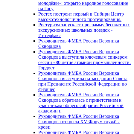
молодёжи»: открыто народное голосование
на Госу
Ростех построит первый в Сибири Центр
высокотехнологичного протезирования.
Ростуризм запускает программу бесплатных
экскурсионных школьных поездок -
Интерфакс
Руководитель ФМБА России Вероника
Скворцова
Руководитель ФМБА России Вероника
Скворцова выступила ключевым спикером
сессии «80-летие атомной промышленности.
Гордост
Руководитель ФМБА России Вероника
Скворцова выступила на заседании Совета
при Президенте Российской Федерации по
физичес
Руководитель ФМБА России Вероника
Скворцова обратилась с приветствием к
участникам общего собрания Российской
академии н
Руководитель ФМБА России Вероника
Скворцова открыла XV Форум службы
крови
Руководитель ФМБА России Вероника