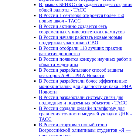
В рамках БРИКС обсуждается идея создания
общей валюты - ТАСС
В России 1 сентября откроется более 150
новых школ - ТАСС
В России активно создается сеть
современных университетских кампусов
В России начали работать новые нормы
поддержки участников СВО
В России отобрали 118 лучших практик
развития донорства
В России появится конкурс научных работ в
области медицины
В России разрабатывают способ защиты
реакторов АЭС - РИА Новости
В России разработали более эффективные
монокристаллы для диагностики рака - РИА
Новости
В России разработали систему связи для
подводных и подземных объектов - ТАСС
В России создали онлайн-платформу для
сравнения точности моделей укладки ДНК -
ТАСС
В России стартовал новый сезон
Всероссийской олимпиады студентов «Я —
профессионал»