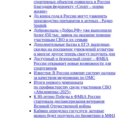
спортивных объектов появилось в России
благодаря федпроекту «Спорт – норма
жизни»
До конца года в России могут узаконить
производство препаратов в аптеках - Радио
Sputnik
Добровольцы «Добро.РФ» уже выполнили
более 650 тыс. заявок на оказание помощи
участникам СВО и их семьям
Дополнительные баллы к ЕГЭ, выходные,
скидки на посещение учреждений культуры
и многое другое теперь смогут получить дон
Доступный и безопасный спорт – ФМБА
России открывает новые возможности для
спортсменов
Известия: В России изменят систему надзора
за качеством медпомощи по ОМС
Итоги первого чемпионата
по профмастерству среди участников СВО
«Абилимпикс-2025»
К 80-летию Победы в ФМБА России
стартовала диспансеризация ветеранов
Великой Отечественной войны
Кабмин определил госуслуги, которые
можно будет получить по биометрии в МФЦ