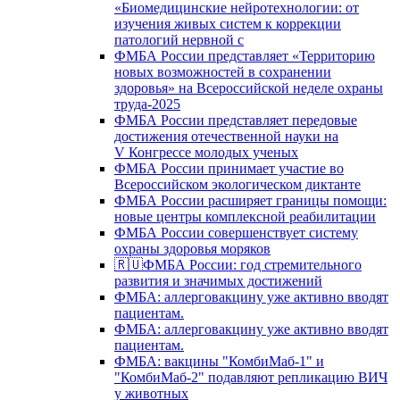
«Биомедицинские нейротехнологии: от
изучения живых систем к коррекции
патологий нервной с
ФМБА России представляет «Территорию
новых возможностей в сохранении
здоровья» на Всероссийской неделе охраны
труда-2025
ФМБА России представляет передовые
достижения отечественной науки на
V Конгрессе молодых ученых
ФМБА России принимает участие во
Всероссийском экологическом диктанте
ФМБА России расширяет границы помощи:
новые центры комплексной реабилитации
ФМБА России совершенствует систему
охраны здоровья моряков
🇷🇺ФМБА России: год стремительного
развития и значимых достижений
ФМБА: аллерговакцину уже активно вводят
пациентам.
ФМБА: аллерговакцину уже активно вводят
пациентам.
ФМБА: вакцины "КомбиМаб-1" и
"КомбиМаб-2" подавляют репликацию ВИЧ
у животных