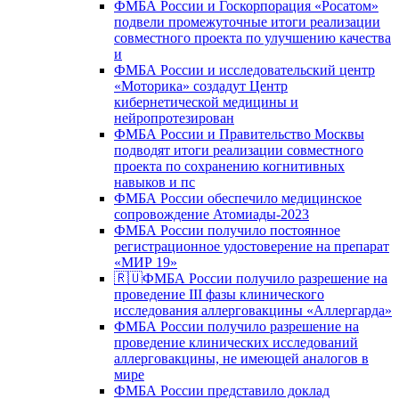
ФМБА России и Госкорпорация «Росатом»
подвели промежуточные итоги реализации
совместного проекта по улучшению качества
и
ФМБА России и исследовательский центр
«Моторика» создадут Центр
кибернетической медицины и
нейропротезирован
ФМБА России и Правительство Москвы
подводят итоги реализации совместного
проекта по сохранению когнитивных
навыков и пс
ФМБА России обеспечило медицинское
сопровождение Атомиады-2023
ФМБА России получило постоянное
регистрационное удостоверение на препарат
«МИР 19»
🇷🇺ФМБА России получило разрешение на
проведение III фазы клинического
исследования аллерговакцины «Аллергарда»
ФМБА России получило разрешение на
проведение клинических исследований
аллерговакцины, не имеющей аналогов в
мире
ФМБА России представило доклад