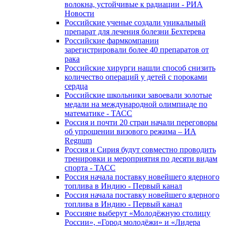
волокна, устойчивые к радиации - РИА
Новости
Российские ученые создали уникальный
препарат для лечения болезни Бехтерева
Российские фармкомпании
зарегистрировали более 40 препаратов от
рака
Российские хирурги нашли способ снизить
количество операций у детей с пороками
сердца
Российские школьники завоевали золотые
медали на международной олимпиаде по
математике - ТАСС
Россия и почти 20 стран начали переговоры
об упрощении визового режима – ИА
Regnum
Россия и Сирия будут совместно проводить
тренировки и мероприятия по десяти видам
спорта - ТАСС
Россия начала поставку новейшего ядерного
топлива в Индию - Первый канал
Россия начала поставку новейшего ядерного
топлива в Индию - Первый канал
Россияне выберут «Молодёжную столицу
России», «Город молодёжи» и «Лидера