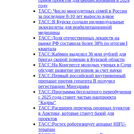
прием проектов для финансирования в 2024
году
ТАСС: Число многодетных семей в России
за последние 8-10 лет выросло вдвое
ТАСС:В Курске создали индивидуальные
экзоскелеты для реабилитационной
медицины
ТАСС:Доля отечественных лекарств на
рынке РФ составила более 38% по итогам I
квартала
ТАСС:Кабмин выделил 36 млн рублей для
бригад скорой помощи в Курской области
ТАСС:На Конгрессе молодых ученых в Сочи
обсудят развитие регионов за счет науки
ТАСС:Первый российский внутривенный
препарат против гепатита В получил
регистрацию Минздрава
ТАСС:Программа бесплатного переобучения
с 2025 года станет частью нацпроекта
"Кадры"
ТАСС:Расширен перечень опорных пунктов
в Арктике, которые станут базой для
проектов
ТАСС:Ростех роботизирует аппарат HIFU-
терапии