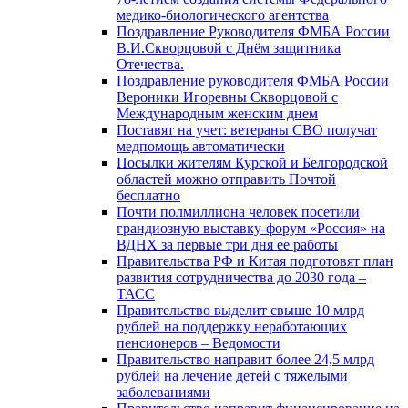
медико-биологического агентства
Поздравление Руководителя ФМБА России
В.И.Скворцовой с Днём защитника
Отечества.
Поздравление руководителя ФМБА России
Вероники Игоревны Скворцовой с
Международным женским днем
Поставят на учет: ветераны СВО получат
медпомощь автоматически
Посылки жителям Курской и Белгородской
областей можно отправить Почтой
бесплатно
Почти полмиллиона человек посетили
грандиозную выставку-форум «Россия» на
ВДНХ за первые три дня ее работы
Правительства РФ и Китая подготовят план
развития сотрудничества до 2030 года –
ТАСС
Правительство выделит свыше 10 млрд
рублей на поддержку неработающих
пенсионеров – Ведомости
Правительство направит более 24,5 млрд
рублей на лечение детей с тяжелыми
заболеваниями