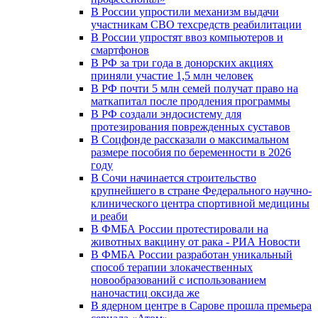
В России упростили механизм выдачи
участникам СВО техсредств реабилитации
В России упростят ввоз компьютеров и
смартфонов
В РФ за три года в донорских акциях
приняли участие 1,5 млн человек
В РФ почти 5 млн семей получат право на
маткапитал после продления программы
В РФ создали эндосистему для
протезирования поврежденных суставов
В Соцфонде рассказали о максимальном
размере пособия по беременности в 2026
году
В Сочи начинается строительство
крупнейшего в стране Федерального научно-
клинического центра спортивной медицины
и реаби
В ФМБА России протестировали на
животных вакцину от рака - РИА Новости
В ФМБА России разработан уникальный
способ терапии злокачественных
новообразований с использованием
наночастиц оксида же
В ядерном центре в Сарове прошла премьера