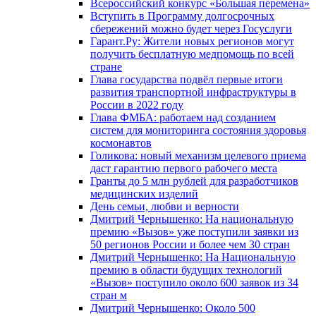
Всероссийский конкурс «Большая перемена»
Вступить в Программу долгосрочных
сбережений можно будет через Госуслуги
Гарант.Ру: Жители новых регионов могут
получить бесплатную медпомощь по всей
стране
Глава государства подвёл первые итоги
развития транспортной инфраструктуры в
России в 2022 году
Глава ФМБА: работаем над созданием
систем для мониторинга состояния здоровья
космонавтов
Голикова: новый механизм целевого приема
даст гарантию первого рабочего места
Гранты до 5 млн рублей для разработчиков
медицинских изделий
День семьи, любви и верности
Дмитрий Чернышенко: На национальную
премию «Вызов» уже поступили заявки из
50 регионов России и более чем 30 стран
Дмитрий Чернышенко: На Национальную
премию в области будущих технологий
«Вызов» поступило около 600 заявок из 34
стран м
Дмитрий Чернышенко: Около 500