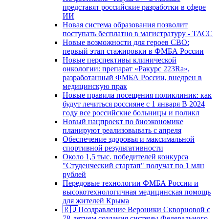
представят российские разработки в сфере
ИИ
Новая система образования позволит
поступать бесплатно в магистратуру - ТАСС
Новые возможности для героев СВО:
первый этап стажировки в ФМБА России
Новые перспективы клинической
онкологии: препарат «Ракурс 223Ra»,
разработанный ФМБА России, внедрен в
медицинскую прак
Новые правила посещения поликлиник: как
будут лечиться россияне с 1 января В 2024
году все российские больницы и поликл
Новый нацпроект по биоэкономике
планируют реализовывать с апреля
Обеспечение здоровья и максимальной
спортивной результативности
Около 1,5 тыс. победителей конкурса
"Студенческий стартап" получат по 1 млн
рублей
Передовые технологии ФМБА России и
высокотехнологичная медицинская помощь
для жителей Крыма
🇷🇺Поздравление Вероники Скворцовой с
78-летием создания системы Федерального