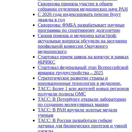
Скворцова приняла участие в общем
собрании отделения медицинских наук РАН
С 2026 года индексировать пенсии будут
дважды в год
Скворцова: ФМБА разрабатывает научные
программы по спортивному долголетию
Скорая помощь и медицина катастроф:
актуальные вопросы обсудили на заседании
профильной комиссии Окружного
медицинского
Стартовал прием заявок на конкурс в рамках
#БРИКС
Стартовал федеральный этап Всероссийской
ярмарки трудоустройства – 2025
Стратегическое развитие страны и
инновационные технологии в медицине.
ТАСС: Более 1 млн жителей новых регионов
получили полисы ОМС
ТАСС: В Петербурге открыли лабораторию
по созданию молекулярных машин
ТАСС: В РАН вручили золотые медали
ученым
ТАСС: В России разработали гибкие
датчики для бионических протезов и умной
одежды