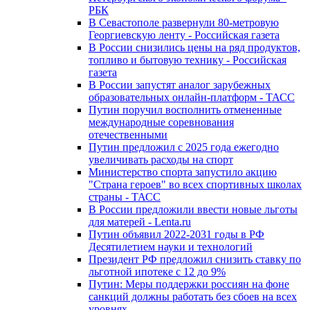
РБК
В Севастополе развернули 80-метровую
Георгиевскую ленту - Российская газета
В России снизились цены на ряд продуктов,
топливо и бытовую технику - Российская
газета
В России запустят аналог зарубежных
образовательных онлайн-платформ - ТАСС
Путин поручил восполнить отмененные
международные соревнования
отечественными
Путин предложил с 2025 года ежегодно
увеличивать расходы на спорт
Министерство спорта запустило акцию
"Страна героев" во всех спортивных школах
страны - ТАСС
В России предложили ввести новые льготы
для матерей - Lenta.ru
Путин объявил 2022-2031 годы в РФ
Десятилетием науки и технологий
Президент РФ предложил снизить ставку по
льготной ипотеке с 12 до 9%
Путин: Меры поддержки россиян на фоне
санкций должны работать без сбоев на всех
уровнях