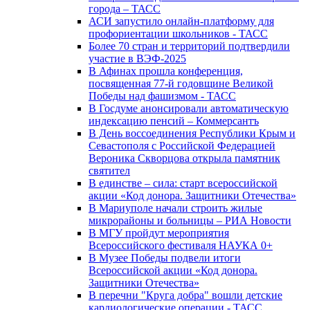
города – ТАСС
АСИ запустило онлайн-платформу для
профориентации школьников - ТАСС
Более 70 стран и территорий подтвердили
участие в ВЭФ-2025
В Афинах прошла конференция,
посвященная 77-й годовщине Великой
Победы над фашизмом - ТАСС
В Госдуме анонсировали автоматическую
индексацию пенсий – Коммерсантъ
В День воссоединения Республики Крым и
Севастополя с Российской Федерацией
Вероника Скворцова открыла памятник
святител
В единстве – сила: старт всероссийской
акции «Код донора. Защитники Отечества»
В Мариуполе начали строить жилые
микрорайоны и больницы – РИА Новости
В МГУ пройдут мероприятия
Всероссийского фестиваля НАУКА 0+
В Музее Победы подвели итоги
Всероссийской акции «Код донора.
Защитники Отечества»
В перечни "Круга добра" вошли детские
кардиологические операции - ТАСС