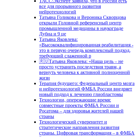
ТАСС:Эксперт заявила, что в России есть
все для прорывного развития
нейротехнологий
Татьяна Голикова и Вероника Скворцова
открыли Головной референсный центр
промышленной медицины в наукограде
Дубна и 9 це
Татьяна Яковлева:
«Высококвалифицированная реабилитация -
это в первую очередь комплексный подход,
требующий слаженной р
🇷🇺Татьяна Яковлева: «Наша цель – не
просто устранить последствия травм, а
вернуть человека к активной полноценной
жизн
Терапия будущего: Федеральный центр мозга
и нейротехнологий ФМБА России внедряет
новый подход к лечению глиобластомы
Технологии, опережающие время:
совместные проекты ФМБА России и
Росатома – для здоровья жителей нашей
страны
Технологический суверенитет и
стратегические направления развития
страны. Цифровая трансформация – в ФМБА