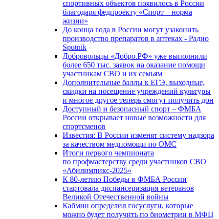
спортивных объектов появилось в России
благодаря федпроекту «Спорт – норма
жизни»
До конца года в России могут узаконить
производство препаратов в аптеках - Радио
Sputnik
Добровольцы «Добро.РФ» уже выполнили
более 650 тыс. заявок на оказание помощи
участникам СВО и их семьям
Дополнительные баллы к ЕГЭ, выходные,
скидки на посещение учреждений культуры
и многое другое теперь смогут получить дон
Доступный и безопасный спорт – ФМБА
России открывает новые возможности для
спортсменов
Известия: В России изменят систему надзора
за качеством медпомощи по ОМС
Итоги первого чемпионата
по профмастерству среди участников СВО
«Абилимпикс-2025»
К 80-летию Победы в ФМБА России
стартовала диспансеризация ветеранов
Великой Отечественной войны
Кабмин определил госуслуги, которые
можно будет получить по биометрии в МФЦ