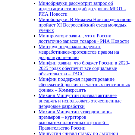
Минобрнауки рассмотрит запрос об
индексации стипендий до уровня МРОТ -
РИА Новости
Минобрнауки: В Нижнем Новгороде в июне
пройдет XI Всероссийский съезд молодых
ученых
Минпромторг заявил, что в России
достаточно запасов товаров - РИА Новости
Минтруд предложил наделить
медработников-протезистов правом на
досрочную пенсию
Минфин заявил, что бюджет России в 2023-
2025 годах обеспечит все социальные
обязательства – ТАСС
Минфин поддержал гарантирование
сбережений россиян в частных пенсионных
фондах – Коммерсантъ
Михаил Мишустин призвал активнее
внедрять и использовать отечественные
передовые разработки
Михаил Мишустин утвердил вице-
премьеров – кураторов
высокотехнологичных отраслей –
Правительство России
Мишустин снизил ставку по льготной