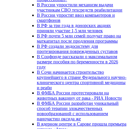
В России упростили механизм выдачи
участникам СВО техсредств реабилитации
В России упростят ввоз компьютеров и
смартфонов
В РФ за три года в донорских акциях
приняли участие 1,5 млн человек
В РФ почти 5 млн семей получат право на
маткапитал после продления программы
В РФ создали эндосистему для
протезирования поврежденных суставов
В Соцфонде рассказали о максимальном
размере пособия по беременности в 2026
году
В Сочи начинается строительство
крупнейшего в стране Федерального научно-
клинического центра спортивной медицины
и реаби
В ФМБА России протестировали на
животных вакцину от рака - РИА Новости
В ФМБА России разработан уникальный
способ терапии злокачественных
новообразований с использованием
наночастиц оксида же
В ядерном центре в Сарове прошла премьера