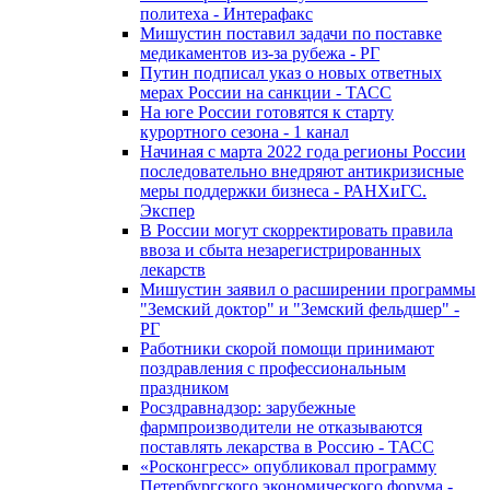
политеха - Интерафакс
Мишустин поставил задачи по поставке
медикаментов из-за рубежа - РГ
Путин подписал указ о новых ответных
мерах России на санкции - ТАСС
На юге России готовятся к старту
курортного сезона - 1 канал
Начиная с марта 2022 года регионы России
последовательно внедряют антикризисные
меры поддержки бизнеса - РАНХиГС.
Экспер
В России могут скорректировать правила
ввоза и сбыта незарегистрированных
лекарств
Мишустин заявил о расширении программы
"Земский доктор" и "Земский фельдшер" -
РГ
Работники скорой помощи принимают
поздравления с профессиональным
праздником
Росздравнадзор: зарубежные
фармпроизводители не отказываются
поставлять лекарства в Россию - ТАСС
«Росконгресс» опубликовал программу
Петербургского экономического форума -