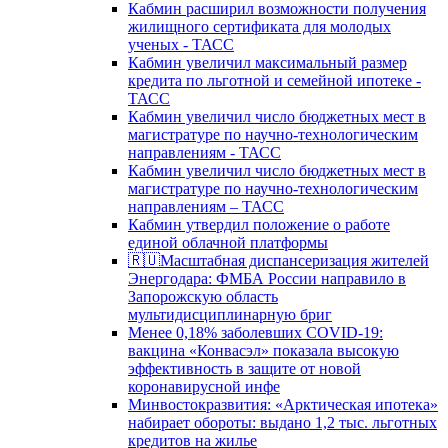
Кабмин расширил возможности получения
жилищного сертификата для молодых
ученых - ТАСС
Кабмин увеличил максимальный размер
кредита по льготной и семейной ипотеке -
ТАСС
Кабмин увеличил число бюджетных мест в
магистратуре по научно-технологическим
направлениям - ТАСС
Кабмин увеличил число бюджетных мест в
магистратуре по научно-технологическим
направлениям – ТАСС
Кабмин утвердил положение о работе
единой облачной платформы
🇷🇺Масштабная диспансеризация жителей
Энергодара: ФМБА России направило в
Запорожскую область
мультидисциплинарную бриг
Менее 0,18% заболевших COVID-19:
вакцина «Конвасэл» показала высокую
эффективность в защите от новой
коронавирусной инфе
Минвостокразвития: «Арктическая ипотека»
набирает обороты: выдано 1,2 тыс. льготных
кредитов на жилье