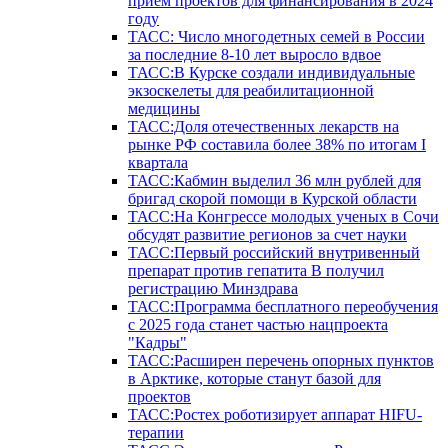
прием проектов для финансирования в 2024
году
ТАСС: Число многодетных семей в России
за последние 8-10 лет выросло вдвое
ТАСС:В Курске создали индивидуальные
экзоскелеты для реабилитационной
медицины
ТАСС:Доля отечественных лекарств на
рынке РФ составила более 38% по итогам I
квартала
ТАСС:Кабмин выделил 36 млн рублей для
бригад скорой помощи в Курской области
ТАСС:На Конгрессе молодых ученых в Сочи
обсудят развитие регионов за счет науки
ТАСС:Первый российский внутривенный
препарат против гепатита В получил
регистрацию Минздрава
ТАСС:Программа бесплатного переобучения
с 2025 года станет частью нацпроекта
"Кадры"
ТАСС:Расширен перечень опорных пунктов
в Арктике, которые станут базой для
проектов
ТАСС:Ростех роботизирует аппарат HIFU-
терапии