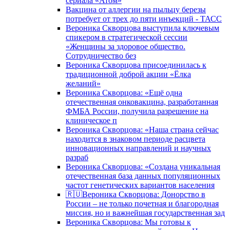
сериала «Атом»
Вакцина от аллергии на пыльцу березы
потребует от трех до пяти инъекций - ТАСС
Вероника Скворцова выступила ключевым
спикером в стратегической сессии
«Женщины за здоровое общество.
Сотрудничество без
Вероника Скворцова присоединилась к
традиционной доброй акции «Ёлка
желаний»
Вероника Скворцова: «Ещё одна
отечественная онковакцина, разработанная
ФМБА России, получила разрешение на
клиническое п
Вероника Скворцова: «Наша страна сейчас
находится в знаковом периоде расцвета
инновационных направлений и научных
разраб
Вероника Скворцова: «Создана уникальная
отечественная база данных популяционных
частот генетических вариантов населения
🇷🇺Вероника Скворцова: Донорство в
России – не только почетная и благородная
миссия, но и важнейшая государственная зад
Вероника Скворцова: Мы готовы к