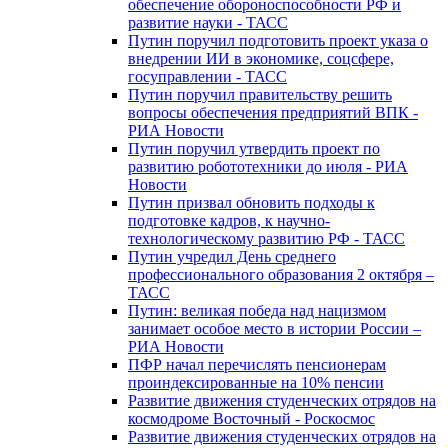
обеспечение обороноспособности РФ и
развитие науки - ТАСС
Путин поручил подготовить проект указа о
внедрении ИИ в экономике, соцсфере,
госуправлении - ТАСС
Путин поручил правительству решить
вопросы обеспечения предприятий ВПК -
РИА Новости
Путин поручил утвердить проект по
развитию робототехники до июля - РИА
Новости
Путин призвал обновить подходы к
подготовке кадров, к научно-
технологическому развитию РФ - ТАСС
Путин учредил День среднего
профессионального образования 2 октября –
ТАСС
Путин: великая победа над нацизмом
занимает особое место в истории России –
РИА Новости
ПФР начал перечислять пенсионерам
проиндексированные на 10% пенсии
Развитие движения студенческих отрядов на
космодроме Восточный - Роскосмос
Развитие движения студенческих отрядов на