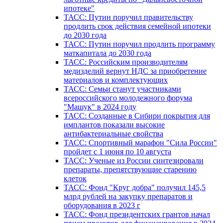
ипотеке"
ТАСС: Путин поручил правительству
продлить срок действия семейной ипотеки
до 2030 года
ТАСС: Путин поручил продлить программу
маткапитала до 2030 года
ТАСС: Российским производителям
медизделий вернут НДС за приобретение
материалов и комплектующих
ТАСС: Семьи станут участниками
всероссийского молодежного форума
"Машук" в 2024 году
ТАСС: Созданные в Сибири покрытия для
имплантов показали высокие
антибактериальные свойства
ТАСС: Спортивный марафон "Сила России"
пройдет с 1 июня по 10 августа
ТАСС: Ученые из России синтезировали
препараты, препятствующие старению
клеток
ТАСС: Фонд "Круг добра" получил 145,5
млрд рублей на закупку препаратов и
оборудования в 2023 г
ТАСС: Фонд президентских грантов начал