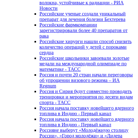
волокна, устойчивые к радиации - РИА
Новости
Российские ученые создали уникальный
препарат для лечения болезни Бехтерева
Российские фармкомпании
зарегистрировали более 40 препаратов от
рака
Российские хирурги нашли способ снизить
количество операций у детей с пороками
сердца
Российские школьники завоевали золотые
медали на международной олимпиаде по
математике - ТАСС
Россия и почти 20 стран начали переговоры
об упрощении визового режима – ИА
Regnum
Россия и Сирия будут совместно проводить
тренировки и мероприятия по десяти видам
спорта - ТАСС
Россия начала поставку новейшего ядерного
топлива в Индию - Первый канал
Россия начала поставку новейшего ядерного
топлива в Индию - Первый канал
Россияне выберут «Молодёжную столицу
России», «Город молодёжи» и «Лидера