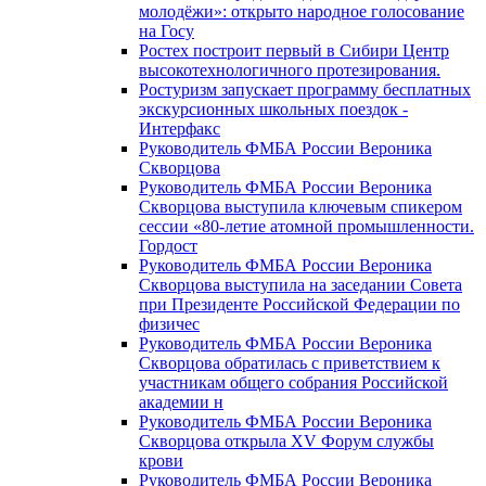
молодёжи»: открыто народное голосование
на Госу
Ростех построит первый в Сибири Центр
высокотехнологичного протезирования.
Ростуризм запускает программу бесплатных
экскурсионных школьных поездок -
Интерфакс
Руководитель ФМБА России Вероника
Скворцова
Руководитель ФМБА России Вероника
Скворцова выступила ключевым спикером
сессии «80-летие атомной промышленности.
Гордост
Руководитель ФМБА России Вероника
Скворцова выступила на заседании Совета
при Президенте Российской Федерации по
физичес
Руководитель ФМБА России Вероника
Скворцова обратилась с приветствием к
участникам общего собрания Российской
академии н
Руководитель ФМБА России Вероника
Скворцова открыла XV Форум службы
крови
Руководитель ФМБА России Вероника