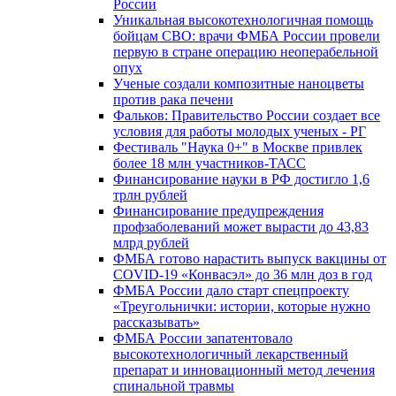
России
Уникальная высокотехнологичная помощь
бойцам СВО: врачи ФМБА России провели
первую в стране операцию неоперабельной
опух
Ученые создали композитные наноцветы
против рака печени
Фальков: Правительство России создает все
условия для работы молодых ученых - РГ
Фестиваль "Наука 0+" в Москве привлек
более 18 млн участников-ТАСС
Финансирование науки в РФ достигло 1,6
трлн рублей
Финансирование предупреждения
профзаболеваний может вырасти до 43,83
млрд рублей
ФМБА готово нарастить выпуск вакцины от
COVID-19 «Конвасэл» до 36 млн доз в год
ФМБА России дало старт спецпроекту
«Треугольнички: истории, которые нужно
рассказывать»
ФМБА России запатентовало
высокотехнологичный лекарственный
препарат и инновационный метод лечения
спинальной травмы