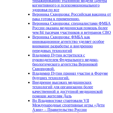
тиражированию эталонной модели Центра
когнитивного и психоэмоционального
здоровья по все
Вероника Скворцова: Российская вакцина от
рака готова к применению.
Вероника Скворцова: специалистами ФМБА
России оказана медицинская помощь более
чем 84 тысячам участников и ветеранов СВО
Вероника Скворцова: ФМБА как
инновационное агентство уделяет особое
внимание разработке и внедрению
передовых технологий
Владимир Путин встретился с
руководителем Федерального медико-
биологического агентства Вероникой
Скворцовой.
Владимир Путин принял участие в Форуме
будущих технологий.
Внедрение высоких медицинских
технологий для организации более
качественной и доступной медицинской
помощи жителям Даль
Во Владивостоке стартовали VII
Международные спортивные игры «Дети
Азии» – Правительство России