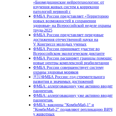
«Биомедицинские нейротехнологии: от
изучения живых систем к коррекции
патологий нервной с
ФМБА России представляет «Территорию
новых возможностей в сохранении
здоровья» на Всероссийской неделе охраны
труда-2025
ФМБА России представляет передовые
достижения отечественной науки на
V Конгрессе молодых ученых
ФМБА России принимает участие во
Всероссийском экологическом диктанте
ФМБА России расширяет границы помощи:
новые центры комплексной реабилитации
ФМБА России совершенствует систему
охраны здоровья моряков
🇷🇺ФМБА России: год стремительного
развития и значимых достижений
ФМБА: аллерговакцину уже активно вводят
пациентам.
ФМБА: аллерговакцину уже активно вводят
пациентам.
ФМБА: вакцины "КомбиМаб-1" и
"КомбиМаб-2" подавляют репликацию ВИЧ
у животных