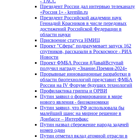
- ТАСС
Президент России дал интервью телеканалу
«Россия 1» - kremlin.ru
Президент Российской академии наук
Геннадий Красников в числе передовых
достижений Российской Федерации в
области науки
Присвоение статуса НМИЦ
Проект "Сфера" подразумевает запуск 162
спутников, рассказали в Роскосмосе - РИА
Новости
Проект ФМБА России #ДавайВступай
получил награду «Знание.Премия-2024»
Прорывные инновационные разработки в
области биотехнологий представит ФМБА
России на IV Форуме будущих технологий
Профилактика гриппа и ОРВИ
Путин заявил о формировании в мире
нового явления - биоэкономики
Путин заявил, что РФ использовала бы
малейший шанс на мирное решение в
Донбассе – Интерфакс
Путин назвал сбережение народа задачей
номер один
Путин отметил вклад атомной отрасли в