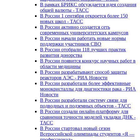
В рамках БРИКС обсуждается идея создания
общей валюты - ТАСС
В России 1 сентября откроется более 150
новых школ - ТАСС
В России активно создается сеть
современных университетских кампусов
В России начали работать новые нормы
поддержки участников СВО
В России отобрали 118 лучших практик
развития донорства
В России появится конкурс научных работ в
области медицины
В России разрабатывают способ защиты
реакторов АЭС - РИА Новости
В России разработали более эффективные
монокристаллы для диагностики рака - РИА
Новости
В России разработали систему связи для
подводных и подземных объектов - ТАСС
В России создали онлайн-платформу для
сравнения точности моделей укладки ДНК -
ТАСС
В России стартовал новый сезон
Всероссийской олимпиады студентов «Я —
профессионал»