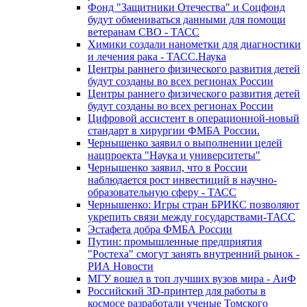
Фонд "Защитники Отечества" и Соцфонд
будут обмениваться данными для помощи
ветеранам СВО - ТАСС
Химики создали нанометки для диагностики
и лечения рака - ТАСС.Наука
Центры раннего физического развития детей
будут созданы во всех регионах России
Центры раннего физического развития детей
будут созданы во всех регионах России
Цифровой ассистент в операционной-новый
стандарт в хирургии ФМБА России.
Чернышенко заявил о выполнении целей
нацпроекта "Наука и университеты"
Чернышенко заявил, что в России
наблюдается рост инвестиций в научно-
образовательную сферу - ТАСС
Чернышенко: Игры стран БРИКС позволяют
укрепить связи между государствами-ТАСС
Эстафета добра ФМБА России
Путин: промышленные предприятия
"Ростеха" смогут занять внутренний рынок -
РИА Новости
МГУ вошел в топ лучших вузов мира - АиФ
Российский 3D-принтер для работы в
космосе разработали ученые Томского