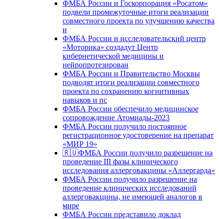
ФМБА России и Госкорпорация «Росатом»
подвели промежуточные итоги реализации
совместного проекта по улучшению качества
и
ФМБА России и исследовательский центр
«Моторика» создадут Центр
кибернетической медицины и
нейропротезирован
ФМБА России и Правительство Москвы
подводят итоги реализации совместного
проекта по сохранению когнитивных
навыков и пс
ФМБА России обеспечило медицинское
сопровождение Атомиады-2023
ФМБА России получило постоянное
регистрационное удостоверение на препарат
«МИР 19»
🇷🇺ФМБА России получило разрешение на
проведение III фазы клинического
исследования аллерговакцины «Аллергарда»
ФМБА России получило разрешение на
проведение клинических исследований
аллерговакцины, не имеющей аналогов в
мире
ФМБА России представило доклад