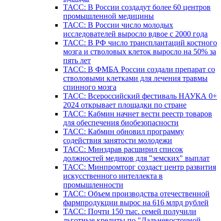
ТАСС: В России создадут более 60 центров
промышленной медицины
ТАСС: В России число молодых
исследователей выросло вдвое с 2000 года
ТАСС: В РФ число трансплантаций костного
мозга и стволовых клеток выросло на 50% за
пять лет
ТАСС: В ФМБА России создали препарат со
стволовыми клетками для лечения травмы
спинного мозга
ТАСС: Всероссийский фестиваль НАУКА 0+
2024 открывает площадки по стране
ТАСС: Кабмин начнет вести реестр товаров
для обеспечения биобезопасности
ТАСС: Кабмин обновил программу
содействия занятости молодежи
ТАСС: Минздрав расширил список
должностей медиков для "земских" выплат
ТАСС: Минпромторг создаст центр развития
искусственного интеллекта в
промышленности
ТАСС: Объем производства отечественной
фармпродукции вырос на 616 млрд рублей
ТАСС: Почти 150 тыс. семей получили
льготные кредиты по "Дальневосточной