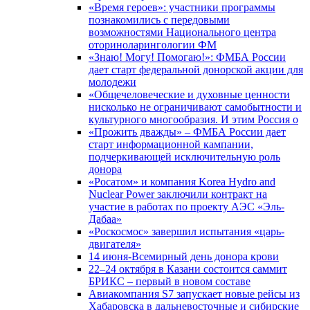
«Время героев»: участники программы
познакомились с передовыми
возможностями Национального центра
оториноларингологии ФМ
«Знаю! Могу! Помогаю!»: ФМБА России
дает старт федеральной донорской акции для
молодежи
«Общечеловеческие и духовные ценности
нисколько не ограничивают самобытности и
культурного многообразия. И этим Россия о
«Прожить дважды» – ФМБА России дает
старт информационной кампании,
подчеркивающей исключительную роль
донора
«Росатом» и компания Korea Hydro and
Nuclear Power заключили контракт на
участие в работах по проекту АЭС «Эль-
Дабаа»
«Роскосмос» завершил испытания «царь-
двигателя»
14 июня-Всемирный день донора крови
22–24 октября в Казани состоится саммит
БРИКС – первый в новом составе
Авиакомпания S7 запускает новые рейсы из
Хабаровска в дальневосточные и сибирские