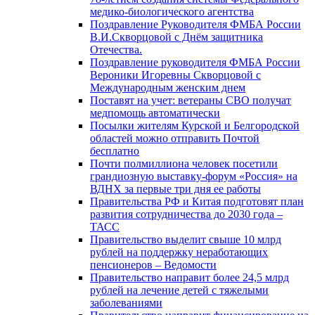
медико-биологического агентства
Поздравление Руководителя ФМБА России
В.И.Скворцовой с Днём защитника
Отечества.
Поздравление руководителя ФМБА России
Вероники Игоревны Скворцовой с
Международным женским днем
Поставят на учет: ветераны СВО получат
медпомощь автоматически
Посылки жителям Курской и Белгородской
областей можно отправить Почтой
бесплатно
Почти полмиллиона человек посетили
грандиозную выставку-форум «Россия» на
ВДНХ за первые три дня ее работы
Правительства РФ и Китая подготовят план
развития сотрудничества до 2030 года –
ТАСС
Правительство выделит свыше 10 млрд
рублей на поддержку неработающих
пенсионеров – Ведомости
Правительство направит более 24,5 млрд
рублей на лечение детей с тяжелыми
заболеваниями