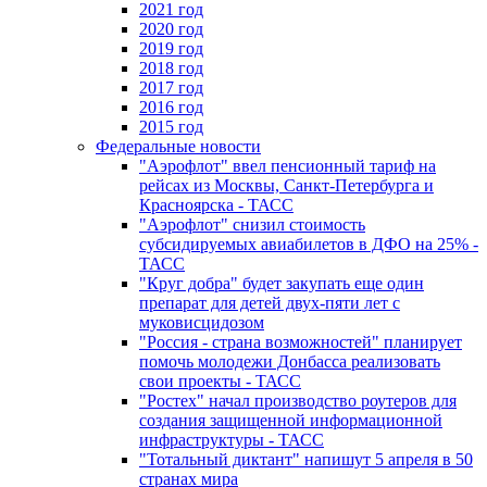
2021 год
2020 год
2019 год
2018 год
2017 год
2016 год
2015 год
Федеральные новости
"Аэрофлот" ввел пенсионный тариф на
рейсах из Москвы, Санкт-Петербурга и
Красноярска - ТАСС
"Аэрофлот" снизил стоимость
субсидируемых авиабилетов в ДФО на 25% -
ТАСС
"Круг добра" будет закупать еще один
препарат для детей двух-пяти лет с
муковисцидозом
"Россия - страна возможностей" планирует
помочь молодежи Донбасса реализовать
свои проекты - ТАСС
"Ростех" начал производство роутеров для
создания защищенной информационной
инфраструктуры - ТАСС
"Тотальный диктант" напишут 5 апреля в 50
странах мира