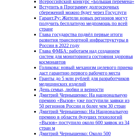
Всероссийский конкурс «Большая перемена»
Вступить в Программу долгосрочных
сбережений можно будет через Госуслуги
Гарант.Ру: Жители новых регионов могут
получить бесплатную медпомощь по всей
стране
Глава государства подвёл первые итоги
развития транспортной инфраструктуры в
России в 2022 году
Глава ФМБА: работаем над созданием
систем для мониторинга состояния здоровья
космонавтов
Голикова: новый механизм целевого приема
даст гарантию первого рабочего места
Гранты до 5 млн рублей для разработчиков
медицинских изделий
День семьи, любви и верности
Дмитрий Чернышенко: На национальную
премию «Вызов» уже поступили заявки из
50 регионов России и более чем 30 стран
Дмитрий Чернышенко: На Национальную
премию в области будущих технологий
«Вызов» поступило около 600 заявок из 34
стран м
Дмитрий Чернышенко: Около 500