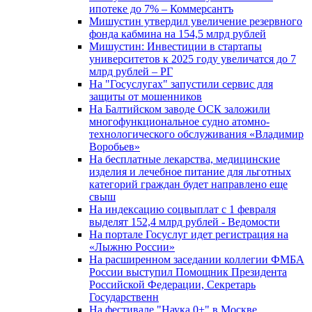
ипотеке до 7% – Коммерсантъ
Мишустин утвердил увеличение резервного
фонда кабмина на 154,5 млрд рублей
Мишустин: Инвестиции в стартапы
университетов к 2025 году увеличатся до 7
млрд рублей – РГ
На "Госуслугах" запустили сервис для
защиты от мошенников
На Балтийском заводе ОСК заложили
многофункциональное судно атомно-
технологического обслуживания «Владимир
Воробьев»
На бесплатные лекарства, медицинские
изделия и лечебное питание для льготных
категорий граждан будет направлено еще
свыш
На индексацию соцвыплат с 1 февраля
выделят 152,4 млрд рублей - Ведомости
На портале Госуслуг идет регистрация на
«Лыжню России»
На расширенном заседании коллегии ФМБА
России выступил Помощник Президента
Российской Федерации, Секретарь
Государственн
На фестивале "Наука 0+" в Москве