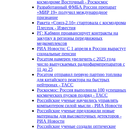
космодроме Восточный - Роскосмос
Разработанный ФМБА России препарат
«МИР 19» получил международное
признание
Ракета «Союз-2.1б» стартовала с космодрома
Плесецк - Известия
РГ: Кабмин проавансирует контракты на
закупку в регионы передвижных
медкомплексов
РИА Новости: С 1 апреля в России вырастут
социальные пенсии
Росатом намерен увеличить с 2025 года
число выпускаемых радиофармпрепаратов с
11 до 25
Росатом отправил первую партию топлива
для китайского реактора на быстрых
нейтронах - ТАСС
Роскосмос: Россия выполнила 100 успешных
космических пусков подряд - ТАСС
Российские ученые научились управлять
компьютером силой мысли - РИА Новости
Российские ученые предложили новые
материалы для высокоточных детекторов -
РИА Новости
Российские ученые создали оптические