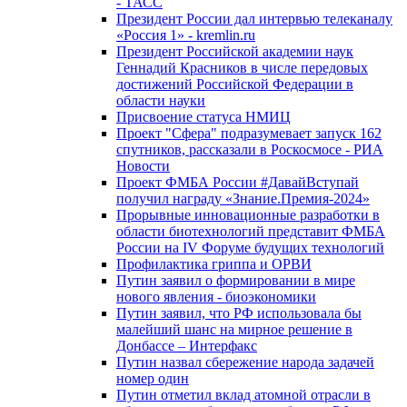
- ТАСС
Президент России дал интервью телеканалу
«Россия 1» - kremlin.ru
Президент Российской академии наук
Геннадий Красников в числе передовых
достижений Российской Федерации в
области науки
Присвоение статуса НМИЦ
Проект "Сфера" подразумевает запуск 162
спутников, рассказали в Роскосмосе - РИА
Новости
Проект ФМБА России #ДавайВступай
получил награду «Знание.Премия-2024»
Прорывные инновационные разработки в
области биотехнологий представит ФМБА
России на IV Форуме будущих технологий
Профилактика гриппа и ОРВИ
Путин заявил о формировании в мире
нового явления - биоэкономики
Путин заявил, что РФ использовала бы
малейший шанс на мирное решение в
Донбассе – Интерфакс
Путин назвал сбережение народа задачей
номер один
Путин отметил вклад атомной отрасли в