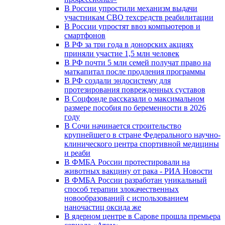
В России упростили механизм выдачи
участникам СВО техсредств реабилитации
В России упростят ввоз компьютеров и
смартфонов
В РФ за три года в донорских акциях
приняли участие 1,5 млн человек
В РФ почти 5 млн семей получат право на
маткапитал после продления программы
В РФ создали эндосистему для
протезирования поврежденных суставов
В Соцфонде рассказали о максимальном
размере пособия по беременности в 2026
году
В Сочи начинается строительство
крупнейшего в стране Федерального научно-
клинического центра спортивной медицины
и реаби
В ФМБА России протестировали на
животных вакцину от рака - РИА Новости
В ФМБА России разработан уникальный
способ терапии злокачественных
новообразований с использованием
наночастиц оксида же
В ядерном центре в Сарове прошла премьера