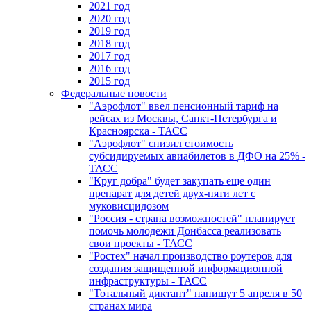
2021 год
2020 год
2019 год
2018 год
2017 год
2016 год
2015 год
Федеральные новости
"Аэрофлот" ввел пенсионный тариф на
рейсах из Москвы, Санкт-Петербурга и
Красноярска - ТАСС
"Аэрофлот" снизил стоимость
субсидируемых авиабилетов в ДФО на 25% -
ТАСС
"Круг добра" будет закупать еще один
препарат для детей двух-пяти лет с
муковисцидозом
"Россия - страна возможностей" планирует
помочь молодежи Донбасса реализовать
свои проекты - ТАСС
"Ростех" начал производство роутеров для
создания защищенной информационной
инфраструктуры - ТАСС
"Тотальный диктант" напишут 5 апреля в 50
странах мира