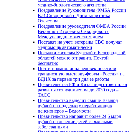
медико-биологического агентства
Поздравление Руководителя ФМБА России
В.И.Скворцовой с Днём защитника
Отечества.
Поздравление руководителя ФМБА России
Вероники Игоревны Скворцовой с
Международным женским днем
Поставят на учет: ветераны СВО получат
медпомощь автоматически
Посылки жителям Курской и Белгородской
областей можно отправить Почтой
бесплатно
Почти полмиллиона человек посетили
грандиозную выставку-форум «Россия» на
ВДНХ за первые три дня ее работы
Правительства РФ и Китая подготовят план
развития сотрудничества до 2030 года –
ТАСС
Правительство выделит свыше 10 млрд
рублей на поддержку неработающих
пенсионеров – Ведомости
Правительство направит более 24,5 млрд
рублей на лечение детей с тяжелыми
заболеваниями