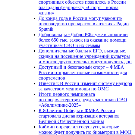
спортивных объектов появилось в России
благодаря федпроекту «Спорт – норма
жизни»
До конца года в России могут узаконить
производство препаратов в аптеках - Радио
Sputnik
Добровольцы «Добро.РФ» уже выполнили
более 650 тыс. заявок на оказание помощи
участникам СВО и их семьям
Дополнительные баллы к ЕГЭ, выходные,
скидки на посещение учреждений культуры
и многое другое теперь смогут получить дон
Доступный и безопасный спорт – ФМБА
России открывает новые возможности для
спортсменов
Известия: В России изменят систему надзора
за качеством медпомощи по ОМС
Итоги первого чемпионата
по профмастерству среди участников СВО
«Абилимпикс-2025»
К 80-летию Победы в ФМБА России
стартовала диспансеризация ветеранов
Великой Отечественной войны
Кабмин определил госуслуги, которые
можно будет получить по биометрии в МФЦ