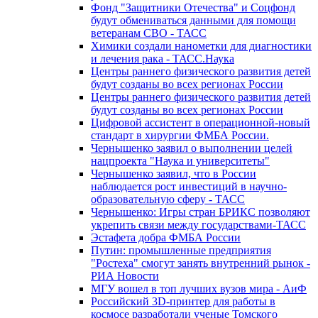
Фонд "Защитники Отечества" и Соцфонд
будут обмениваться данными для помощи
ветеранам СВО - ТАСС
Химики создали нанометки для диагностики
и лечения рака - ТАСС.Наука
Центры раннего физического развития детей
будут созданы во всех регионах России
Центры раннего физического развития детей
будут созданы во всех регионах России
Цифровой ассистент в операционной-новый
стандарт в хирургии ФМБА России.
Чернышенко заявил о выполнении целей
нацпроекта "Наука и университеты"
Чернышенко заявил, что в России
наблюдается рост инвестиций в научно-
образовательную сферу - ТАСС
Чернышенко: Игры стран БРИКС позволяют
укрепить связи между государствами-ТАСС
Эстафета добра ФМБА России
Путин: промышленные предприятия
"Ростеха" смогут занять внутренний рынок -
РИА Новости
МГУ вошел в топ лучших вузов мира - АиФ
Российский 3D-принтер для работы в
космосе разработали ученые Томского