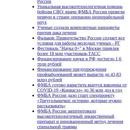
России
Уникальная высокотехнологичная помощь
бойцам СВО: врачи ФМБА России провели
первую в стране операцию неоперабельной
опух
Ученые создали композитные наноцветы
против рака печени
Фальков: Правительство России создает все
условия для работы молодых ученых - РГ
Фестиваль "Наука 0+" в Москве привлек
более 18 млн участников-ТАСС
Финансирование науки в РФ достигло 1,6
трлн рублей
Финансирование предупреждения
профзаболеваний может вырасти до 43,83
млрд рублей
ФМБА готово нарастить выпуск вакцины от
COVID-19 «Конвасэл» до 36 млн доз в год
ФМБА России дало старт спецпроекту
«Треугольнички: истории, которые нужно
рассказывать»
ФМБА России запатентовало
высокотехнологичный лекарственный
препарат и инновационный метод лечения
спинальной травмы