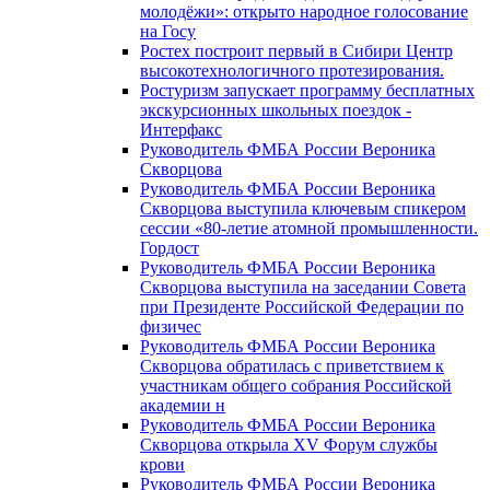
молодёжи»: открыто народное голосование
на Госу
Ростех построит первый в Сибири Центр
высокотехнологичного протезирования.
Ростуризм запускает программу бесплатных
экскурсионных школьных поездок -
Интерфакс
Руководитель ФМБА России Вероника
Скворцова
Руководитель ФМБА России Вероника
Скворцова выступила ключевым спикером
сессии «80-летие атомной промышленности.
Гордост
Руководитель ФМБА России Вероника
Скворцова выступила на заседании Совета
при Президенте Российской Федерации по
физичес
Руководитель ФМБА России Вероника
Скворцова обратилась с приветствием к
участникам общего собрания Российской
академии н
Руководитель ФМБА России Вероника
Скворцова открыла XV Форум службы
крови
Руководитель ФМБА России Вероника