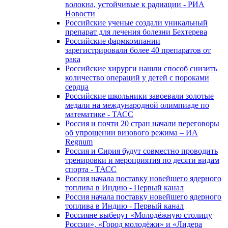
волокна, устойчивые к радиации - РИА
Новости
Российские ученые создали уникальный
препарат для лечения болезни Бехтерева
Российские фармкомпании
зарегистрировали более 40 препаратов от
рака
Российские хирурги нашли способ снизить
количество операций у детей с пороками
сердца
Российские школьники завоевали золотые
медали на международной олимпиаде по
математике - ТАСС
Россия и почти 20 стран начали переговоры
об упрощении визового режима – ИА
Regnum
Россия и Сирия будут совместно проводить
тренировки и мероприятия по десяти видам
спорта - ТАСС
Россия начала поставку новейшего ядерного
топлива в Индию - Первый канал
Россия начала поставку новейшего ядерного
топлива в Индию - Первый канал
Россияне выберут «Молодёжную столицу
России», «Город молодёжи» и «Лидера