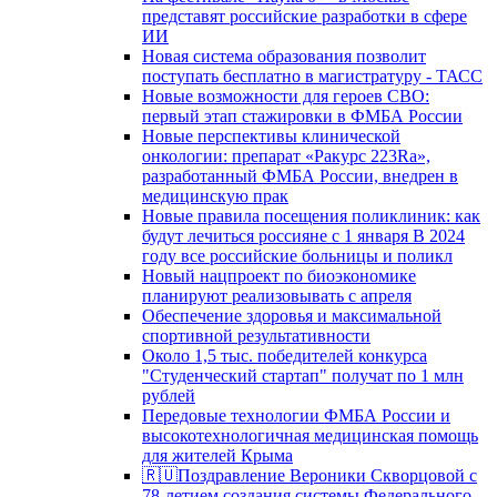
представят российские разработки в сфере
ИИ
Новая система образования позволит
поступать бесплатно в магистратуру - ТАСС
Новые возможности для героев СВО:
первый этап стажировки в ФМБА России
Новые перспективы клинической
онкологии: препарат «Ракурс 223Ra»,
разработанный ФМБА России, внедрен в
медицинскую прак
Новые правила посещения поликлиник: как
будут лечиться россияне с 1 января В 2024
году все российские больницы и поликл
Новый нацпроект по биоэкономике
планируют реализовывать с апреля
Обеспечение здоровья и максимальной
спортивной результативности
Около 1,5 тыс. победителей конкурса
"Студенческий стартап" получат по 1 млн
рублей
Передовые технологии ФМБА России и
высокотехнологичная медицинская помощь
для жителей Крыма
🇷🇺Поздравление Вероники Скворцовой с
78-летием создания системы Федерального