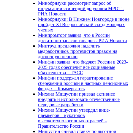
Минобрнауки рассмотрит запрос об
индексации стипендий до уровня МРОТ -
РИА Новости
Минобрнауки: В Нижнем Новгороде в июне
пройдет XI Всероссийский съезд молодых
ученых
Минпромторг заявил, что в России
достаточно запасов товаров - РИА Новости
Минтруд предложил наделить
медработников-протезистов правом на
досрочную пенсию
Минфин заявил, что бюджет России в 2023-
2025 годах обеспечит все социальные
обязательства – ТАСС
Минфин поддержал гарантирование
сбережений россиян в частных пенсионных
фондах – Коммерсантъ
Михаил Мишустин призвал активнее
внедрять и использовать отечественные
передовые разработки
Михаил Мишустин утвердил вице-
премьеров – кураторов
высокотехнологичных отраслей –
Правительство России
Мишустин снизил ставку по льготной