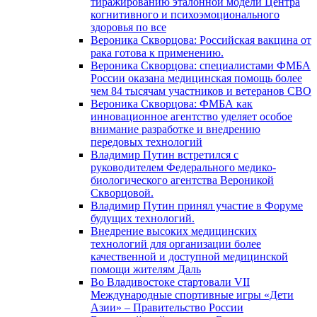
тиражированию эталонной модели Центра
когнитивного и психоэмоционального
здоровья по все
Вероника Скворцова: Российская вакцина от
рака готова к применению.
Вероника Скворцова: специалистами ФМБА
России оказана медицинская помощь более
чем 84 тысячам участников и ветеранов СВО
Вероника Скворцова: ФМБА как
инновационное агентство уделяет особое
внимание разработке и внедрению
передовых технологий
Владимир Путин встретился с
руководителем Федерального медико-
биологического агентства Вероникой
Скворцовой.
Владимир Путин принял участие в Форуме
будущих технологий.
Внедрение высоких медицинских
технологий для организации более
качественной и доступной медицинской
помощи жителям Даль
Во Владивостоке стартовали VII
Международные спортивные игры «Дети
Азии» – Правительство России