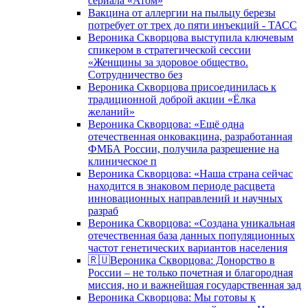
сериала «Атом»
Вакцина от аллергии на пыльцу березы
потребует от трех до пяти инъекций - ТАСС
Вероника Скворцова выступила ключевым
спикером в стратегической сессии
«Женщины за здоровое общество.
Сотрудничество без
Вероника Скворцова присоединилась к
традиционной доброй акции «Ёлка
желаний»
Вероника Скворцова: «Ещё одна
отечественная онковакцина, разработанная
ФМБА России, получила разрешение на
клиническое п
Вероника Скворцова: «Наша страна сейчас
находится в знаковом периоде расцвета
инновационных направлений и научных
разраб
Вероника Скворцова: «Создана уникальная
отечественная база данных популяционных
частот генетических вариантов населения
🇷🇺Вероника Скворцова: Донорство в
России – не только почетная и благородная
миссия, но и важнейшая государственная зад
Вероника Скворцова: Мы готовы к