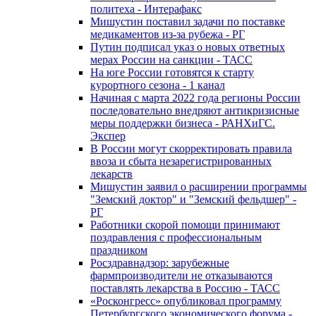
политеха - Интерафакс
Мишустин поставил задачи по поставке
медикаментов из-за рубежа - РГ
Путин подписал указ о новых ответных
мерах России на санкции - ТАСС
На юге России готовятся к старту
курортного сезона - 1 канал
Начиная с марта 2022 года регионы России
последовательно внедряют антикризисные
меры поддержки бизнеса - РАНХиГС.
Экспер
В России могут скорректировать правила
ввоза и сбыта незарегистрированных
лекарств
Мишустин заявил о расширении программы
"Земский доктор" и "Земский фельдшер" -
РГ
Работники скорой помощи принимают
поздравления с профессиональным
праздником
Росздравнадзор: зарубежные
фармпроизводители не отказываются
поставлять лекарства в Россию - ТАСС
«Росконгресс» опубликовал программу
Петербургского экономического форума -