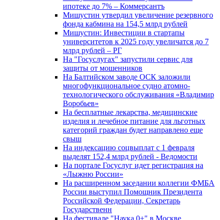
ипотеке до 7% – Коммерсантъ
Мишустин утвердил увеличение резервного
фонда кабмина на 154,5 млрд рублей
Мишустин: Инвестиции в стартапы
университетов к 2025 году увеличатся до 7
млрд рублей – РГ
На "Госуслугах" запустили сервис для
защиты от мошенников
На Балтийском заводе ОСК заложили
многофункциональное судно атомно-
технологического обслуживания «Владимир
Воробьев»
На бесплатные лекарства, медицинские
изделия и лечебное питание для льготных
категорий граждан будет направлено еще
свыш
На индексацию соцвыплат с 1 февраля
выделят 152,4 млрд рублей - Ведомости
На портале Госуслуг идет регистрация на
«Лыжню России»
На расширенном заседании коллегии ФМБА
России выступил Помощник Президента
Российской Федерации, Секретарь
Государственн
На фестивале "Наука 0+" в Москве