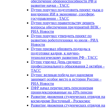
обеспечение обороноспособности РФ и
развитие науки - ТАСС
Путин поручил подготовить проект указа о
внедрении ИИ в экономике, соцсфере,
госуправлении - ТАСС
Путин поручил правительству решить
вопросы обеспечения предприятий ВПК -
РИА Новости
Путин поручил утвердить проект по
развитию робототехники до июля - РИА
Новости
Путин призвал обновить подходы к
подготовке кадров, к научно-
технологическому развитию РФ - ТАСС
Путин учредил День среднего
профессионального образования 2 октября –
ТАСС
Путин: великая победа над нацизмом
занимает особое место в истории России –
РИА Новости
ПФР начал перечислять пенсионерам
проиндексированные на 10% пенсии
Развитие движения студенческих отрядов на
космодроме Восточный - Роскосмос
Развитие движения студенческих отрядов на