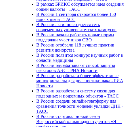
В рамках БРИКС обсуждается идея создания
общей валюты - ТАСС
В России 1 сентября откроется более 150
новых школ - ТАСС
В России активно создается сеть
современных университетских кампусов
В России начали работать новые нормы
поддержки участников СВО
В России отобрали 118 лучших практик
развития донорства
В России появится конкурс научных работ в
области медицины
В России разрабатывают способ защиты
реакторов АЭС - РИА Новости
В России разработали более эффективные
монокристаллы для диагностики рака - РИА
Новости
В России разработали систему связи для
подводных и подземных объектов - ТАСС
В России создали онлайн-платформу для
сравнения точности моделей укладки ДНК -
ТАСС
В России стартовал новый сезон
Всероссийской олимпиады студентов «Я —
профессионал»