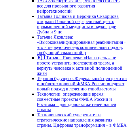
ТАСС:Эксперт заявила, что в России есть
все для прорывного развития
нейротехнологий
Татьяна Голикова и Вероника Скворцова
открыли Головной референсный центр
промышленной медицины в наукограде
Дубна и 9 це
Татьяна Яковлева:
«Высококвалифицированная реабилитация -
это в первую очередь комплексный подход,
требующий слаженной р
🇷🇺Татьяна Яковлева: «Наша цель – не
просто устранить последствия травм, а
вернуть человека к активной полноценной
жизн
Терапия будущего: Федеральный центр мозга
и нейротехнологий ФМБА России внедряет
новый подход к лечению глиобластомы
Технологии, опережающие время:
совместные проекты ФМБА России и
Росатома – для здоровья жителей нашей
страны
Технологический суверенитет и
стратегические направления развития
страны. Цифровая трансформация – в ФМБА