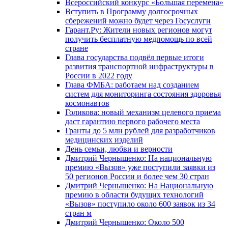
Всероссийский конкурс «Большая перемена»
Вступить в Программу долгосрочных
сбережений можно будет через Госуслуги
Гарант.Ру: Жители новых регионов могут
получить бесплатную медпомощь по всей
стране
Глава государства подвёл первые итоги
развития транспортной инфраструктуры в
России в 2022 году
Глава ФМБА: работаем над созданием
систем для мониторинга состояния здоровья
космонавтов
Голикова: новый механизм целевого приема
даст гарантию первого рабочего места
Гранты до 5 млн рублей для разработчиков
медицинских изделий
День семьи, любви и верности
Дмитрий Чернышенко: На национальную
премию «Вызов» уже поступили заявки из
50 регионов России и более чем 30 стран
Дмитрий Чернышенко: На Национальную
премию в области будущих технологий
«Вызов» поступило около 600 заявок из 34
стран м
Дмитрий Чернышенко: Около 500