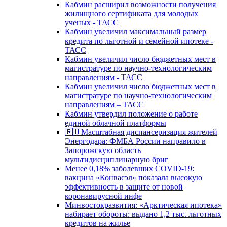
Кабмин расширил возможности получения
жилищного сертификата для молодых
ученых - ТАСС
Кабмин увеличил максимальный размер
кредита по льготной и семейной ипотеке -
ТАСС
Кабмин увеличил число бюджетных мест в
магистратуре по научно-технологическим
направлениям - ТАСС
Кабмин увеличил число бюджетных мест в
магистратуре по научно-технологическим
направлениям – ТАСС
Кабмин утвердил положение о работе
единой облачной платформы
🇷🇺Масштабная диспансеризация жителей
Энергодара: ФМБА России направило в
Запорожскую область
мультидисциплинарную бриг
Менее 0,18% заболевших COVID-19:
вакцина «Конвасэл» показала высокую
эффективность в защите от новой
коронавирусной инфе
Минвостокразвития: «Арктическая ипотека»
набирает обороты: выдано 1,2 тыс. льготных
кредитов на жилье