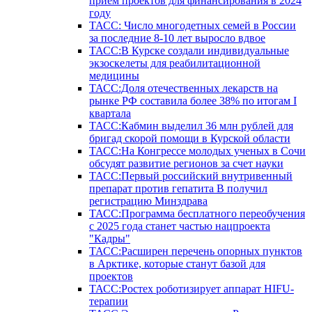
прием проектов для финансирования в 2024
году
ТАСС: Число многодетных семей в России
за последние 8-10 лет выросло вдвое
ТАСС:В Курске создали индивидуальные
экзоскелеты для реабилитационной
медицины
ТАСС:Доля отечественных лекарств на
рынке РФ составила более 38% по итогам I
квартала
ТАСС:Кабмин выделил 36 млн рублей для
бригад скорой помощи в Курской области
ТАСС:На Конгрессе молодых ученых в Сочи
обсудят развитие регионов за счет науки
ТАСС:Первый российский внутривенный
препарат против гепатита В получил
регистрацию Минздрава
ТАСС:Программа бесплатного переобучения
с 2025 года станет частью нацпроекта
"Кадры"
ТАСС:Расширен перечень опорных пунктов
в Арктике, которые станут базой для
проектов
ТАСС:Ростех роботизирует аппарат HIFU-
терапии