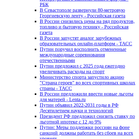
РБК
В Севастополе развернули 80-метровую
Георгиевскую ленту - Российская газета
В России снизились цены на ряд продуктов,
топливо и бытовую технику - Российская
газета
В России запустят аналог зарубежных
образовательных онлайн-платформ - ТАСС
Путин поручил восполнить отмененные
международные соревнования
отечественными
Путин предложил с 2025 года ежегодно
увеличивать расходы на спорт
Министерство спорта запустило акцию
"Страна героев" во всех спортивных школах
страны - ТАСС
В России предложили ввести новые льготы
для матерей - Lenta.ru
Путин объявил 2022-2031 годы в РФ
Десятилетием науки и технологий
Президент РФ предложил снизить ставку по
льготной ипотеке с 12 до 9%
Путин: Меры поддержки россиян на фоне
санкций должны работать без сбоев на всех
уровнях