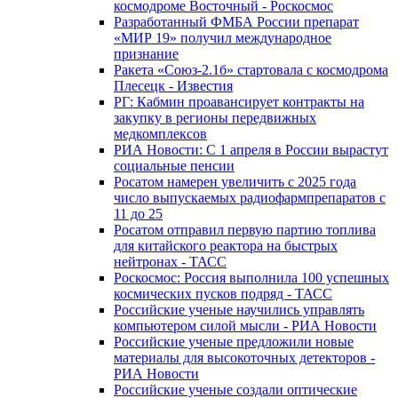
космодроме Восточный - Роскосмос
Разработанный ФМБА России препарат
«МИР 19» получил международное
признание
Ракета «Союз-2.1б» стартовала с космодрома
Плесецк - Известия
РГ: Кабмин проавансирует контракты на
закупку в регионы передвижных
медкомплексов
РИА Новости: С 1 апреля в России вырастут
социальные пенсии
Росатом намерен увеличить с 2025 года
число выпускаемых радиофармпрепаратов с
11 до 25
Росатом отправил первую партию топлива
для китайского реактора на быстрых
нейтронах - ТАСС
Роскосмос: Россия выполнила 100 успешных
космических пусков подряд - ТАСС
Российские ученые научились управлять
компьютером силой мысли - РИА Новости
Российские ученые предложили новые
материалы для высокоточных детекторов -
РИА Новости
Российские ученые создали оптические