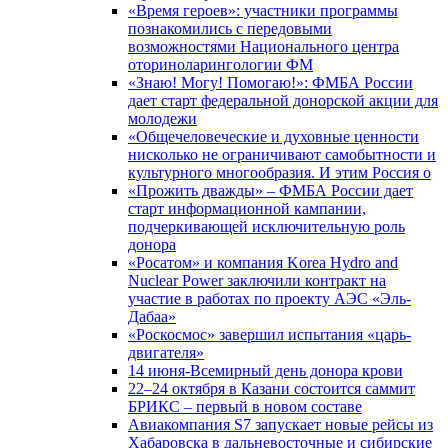
«Время героев»: участники программы
познакомились с передовыми
возможностями Национального центра
оториноларингологии ФМ
«Знаю! Могу! Помогаю!»: ФМБА России
дает старт федеральной донорской акции для
молодежи
«Общечеловеческие и духовные ценности
нисколько не ограничивают самобытности и
культурного многообразия. И этим Россия о
«Прожить дважды» – ФМБА России дает
старт информационной кампании,
подчеркивающей исключительную роль
донора
«Росатом» и компания Korea Hydro and
Nuclear Power заключили контракт на
участие в работах по проекту АЭС «Эль-
Дабаа»
«Роскосмос» завершил испытания «царь-
двигателя»
14 июня-Всемирный день донора крови
22–24 октября в Казани состоится саммит
БРИКС – первый в новом составе
Авиакомпания S7 запускает новые рейсы из
Хабаровска в дальневосточные и сибирские