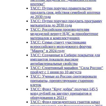
ипотеке"
ТАСС: Путин поручил правительству
продлить срок действия семейной ипотеки
до 2030 года
ТАСС: Путин поручил продлить программу
маткапитала до 2030 года
ТАСС: Российским производителям
медизделий вернут НДС за приобретение
материалов и комплектующих
ТАСС: Семьи станут участниками
всероссийского молодежного форума
"Машук" в 2024 году
ТАСС: Созданные в Сибири покрытия для
имплантов показали высокие
антибактериальные свойства
ТАСС: Спортивный марафон "Сила России"
пройдет с 1 июня по 10 августа
ТАСС: Ученые из России синтезировали
препараты, препятствующие старению
клеток
ТАСС: Фонд "Круг добра" получил 145,5
млрд рублей на закупку препаратов и
оборудования в 2023 г
ТАСС: Фонд президентских грантов начал