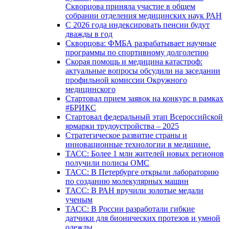
Скворцова приняла участие в общем
собрании отделения медицинских наук РАН
С 2026 года индексировать пенсии будут
дважды в год
Скворцова: ФМБА разрабатывает научные
программы по спортивному долголетию
Скорая помощь и медицина катастроф:
актуальные вопросы обсудили на заседании
профильной комиссии Окружного
медицинского
Стартовал прием заявок на конкурс в рамках
#БРИКС
Стартовал федеральный этап Всероссийской
ярмарки трудоустройства – 2025
Стратегическое развитие страны и
инновационные технологии в медицине.
ТАСС: Более 1 млн жителей новых регионов
получили полисы ОМС
ТАСС: В Петербурге открыли лабораторию
по созданию молекулярных машин
ТАСС: В РАН вручили золотые медали
ученым
ТАСС: В России разработали гибкие
датчики для бионических протезов и умной
одежды