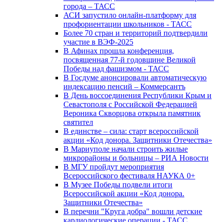
города – ТАСС
АСИ запустило онлайн-платформу для
профориентации школьников - ТАСС
Более 70 стран и территорий подтвердили
участие в ВЭФ-2025
В Афинах прошла конференция,
посвященная 77-й годовщине Великой
Победы над фашизмом - ТАСС
В Госдуме анонсировали автоматическую
индексацию пенсий – Коммерсантъ
В День воссоединения Республики Крым и
Севастополя с Российской Федерацией
Вероника Скворцова открыла памятник
святител
В единстве – сила: старт всероссийской
акции «Код донора. Защитники Отечества»
В Мариуполе начали строить жилые
микрорайоны и больницы – РИА Новости
В МГУ пройдут мероприятия
Всероссийского фестиваля НАУКА 0+
В Музее Победы подвели итоги
Всероссийской акции «Код донора.
Защитники Отечества»
В перечни "Круга добра" вошли детские
кардиологические операции - ТАСС