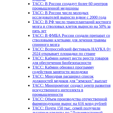
ТАСС: В России создадут более 60 центров
промышленной медицины
ТАСС: В России число молодых
исследователей выросло вдвое с 2000 года
ТАСС: В РФ число трансплантаций костного
мозга и стволовых клеток выросло на 50% за
пять лет
ТАСС: В ФМБА России создали препарат со
стволовыми клетками для лечения травмы
спинного мозга
ТАСС: Всероссийский фестиваль НАУКА 0+
2024 открывает площадки по стране
ТАСС: Кабмин начнет вести реестр товаров
для обеспечения биобезопасности
ТАСС: Кабмин обновил программу
содействия занятости молодежи
ТАСС: Минздрав расширил список
должностей медиков для "земских" выплат
ТАСС: Минпромторг создаст центр развития
искусственного интеллекта в
промышленности
ТАСС: Объем производства отечественной
фармпродукции вырос на 616 млрд рублей
ТАСС: Почти 150 тыс. семей получили
льготные кредиты по "Дальневосточной