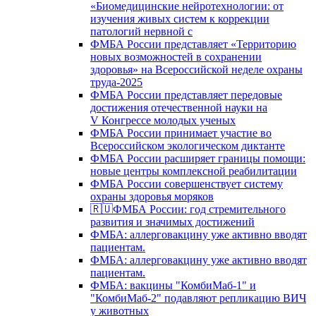
«Биомедицинские нейротехнологии: от
изучения живых систем к коррекции
патологий нервной с
ФМБА России представляет «Территорию
новых возможностей в сохранении
здоровья» на Всероссийской неделе охраны
труда-2025
ФМБА России представляет передовые
достижения отечественной науки на
V Конгрессе молодых ученых
ФМБА России принимает участие во
Всероссийском экологическом диктанте
ФМБА России расширяет границы помощи:
новые центры комплексной реабилитации
ФМБА России совершенствует систему
охраны здоровья моряков
🇷🇺ФМБА России: год стремительного
развития и значимых достижений
ФМБА: аллерговакцину уже активно вводят
пациентам.
ФМБА: аллерговакцину уже активно вводят
пациентам.
ФМБА: вакцины "КомбиМаб-1" и
"КомбиМаб-2" подавляют репликацию ВИЧ
у животных