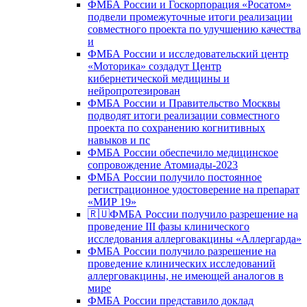
ФМБА России и Госкорпорация «Росатом»
подвели промежуточные итоги реализации
совместного проекта по улучшению качества
и
ФМБА России и исследовательский центр
«Моторика» создадут Центр
кибернетической медицины и
нейропротезирован
ФМБА России и Правительство Москвы
подводят итоги реализации совместного
проекта по сохранению когнитивных
навыков и пс
ФМБА России обеспечило медицинское
сопровождение Атомиады-2023
ФМБА России получило постоянное
регистрационное удостоверение на препарат
«МИР 19»
🇷🇺ФМБА России получило разрешение на
проведение III фазы клинического
исследования аллерговакцины «Аллергарда»
ФМБА России получило разрешение на
проведение клинических исследований
аллерговакцины, не имеющей аналогов в
мире
ФМБА России представило доклад