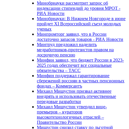
Минобрнауки рассмотрит запрос об
индексации стипендий до уровня МРОТ -
РИА Новости
Минобрнауки: В Нижнем Новгороде в июне
пройдет XI Всероссийский съезд молодых
ученых
Минпромторг заявил, что в России
достаточно запасов товаров - РИА Новости
Минтруд предложил наделить
медработников-протезистов правом на
досрочную пенсию
Минфин заявил, что бюджет России в 2023-
2025 годах обеспечит все социальные
обязательства – ТАСС
Минфин поддержал гарантирование
сбережений россиян в частных пенсионных
фондах – Коммерсантъ
Михаил Мишустин призвал активнее
внедрять и использовать отечественные
передовые разработки
Михаил Мишустин утвердил вице-
премьеров – кураторов
высокотехнологичных отраслей –
Правительство России
Мишустин снизил ставку по льготной