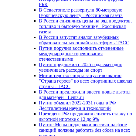
РБК
В Севастополе развернули 80-метровую
Георгиевскую ленту - Российская газета
В России снизились цены на ряд продуктов,
топливо и бытовую технику - Российская
газета
В России запустят аналог зарубежных
образовательных онлайн-платформ - ТАСС
Путин поручил восполнить отмененные
международные соревнования
отечественными
Путин предложил с 2025 года ежегодно
увеличивать расходы на спорт
Министерство спорта запустило акцию
"Страна героев" во всех спортивных школах
страны - ТАСС
В России предложили ввести новые льготы
для матерей - Lenta.ru
Путин объявил 2022-2031 годы в РФ
Десятилетием науки и технологий
Президент РФ предложил снизить ставку по
льготной ипотеке с 12 до 9%
Путин: Меры поддержки россиян на фоне
санкций должны работать без сбоев на всех
уровнях