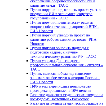
обеспечение обороноспособности РФ и
развитие науки - ТАСС
Путин поручил подготовить проект указа о
внедрении ИИ в экономике, соцсфере,
госуправлении - ТАСС
Путин поручил правительству решить
вопросы обеспечения предприятий ВПК -
РИА Новости
Путин поручил утвердить проект по
развитию робототехники до июля - РИА
Новости
Путин призвал обновить подходы к
подготовке кадров, к научно-
технологическому развитию РФ - ТАСС
Путин учредил День среднего
профессионального образования 2 октября –
ТАСС
Путин: великая победа над нацизмом
занимает особое место в истории России –
РИА Новости
ПФР начал перечислять пенсионерам
проиндексированные на 10% пенсии
Развитие движения студенческих отрядов на
космодроме Восточный - Роскосмос
Развитие движения студенческих отрядов на