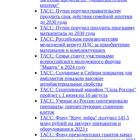
ипотеке"
ТАСС: Путин поручил правительству
продлить срок действия семейной ипотеки
до 2030 года
ТАСС: Путин поручил продлить программу
маткапитала до 2030 года
ТАСС: Российским производителям
медизделий вернут НДС за приобретение
материалов и комплектующих
ТАСС: Семьи станут участниками
всероссийского молодежного форума
"Машук" в 2024 году
ТАСС: Созданные в Сибири покрытия для
имплантов показали высокие
антибактериальные свойства
ТАСС: Спортивный марафон "Сила России"
пройдет с 1 июня по 10 августа
ТАСС: Ученые из России синтезировали
препараты, препятствующие старению
клеток
ТАСС: Фонд "Круг добра" получил 145,5
млрд рублей на закупку препаратов и
оборудования в 2023 г
ТАСС: Фонд президентских грантов начал