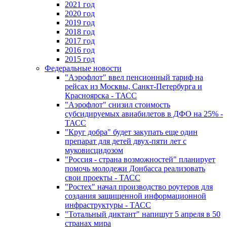
2021 год
2020 год
2019 год
2018 год
2017 год
2016 год
2015 год
Федеральные новости
"Аэрофлот" ввел пенсионный тариф на
рейсах из Москвы, Санкт-Петербурга и
Красноярска - ТАСС
"Аэрофлот" снизил стоимость
субсидируемых авиабилетов в ДФО на 25% -
ТАСС
"Круг добра" будет закупать еще один
препарат для детей двух-пяти лет с
муковисцидозом
"Россия - страна возможностей" планирует
помочь молодежи Донбасса реализовать
свои проекты - ТАСС
"Ростех" начал производство роутеров для
создания защищенной информационной
инфраструктуры - ТАСС
"Тотальный диктант" напишут 5 апреля в 50
странах мира