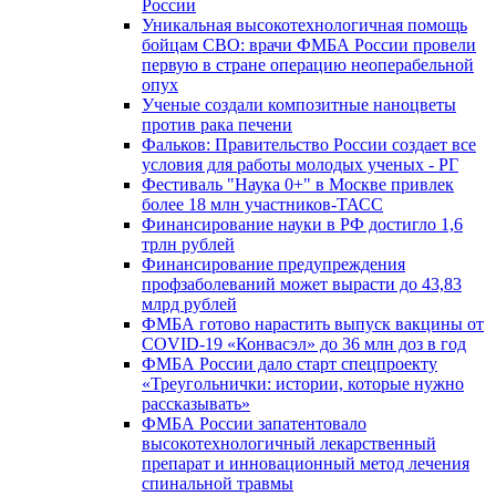
России
Уникальная высокотехнологичная помощь
бойцам СВО: врачи ФМБА России провели
первую в стране операцию неоперабельной
опух
Ученые создали композитные наноцветы
против рака печени
Фальков: Правительство России создает все
условия для работы молодых ученых - РГ
Фестиваль "Наука 0+" в Москве привлек
более 18 млн участников-ТАСС
Финансирование науки в РФ достигло 1,6
трлн рублей
Финансирование предупреждения
профзаболеваний может вырасти до 43,83
млрд рублей
ФМБА готово нарастить выпуск вакцины от
COVID-19 «Конвасэл» до 36 млн доз в год
ФМБА России дало старт спецпроекту
«Треугольнички: истории, которые нужно
рассказывать»
ФМБА России запатентовало
высокотехнологичный лекарственный
препарат и инновационный метод лечения
спинальной травмы