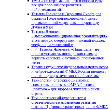
ТАСС:Эксперт заявила, что в России есть
все для прорывного развития
нейротехнологий
Татьяна Голикова и Вероника Скворцова
открыли Головной референсный центр
промышленной медицины в наукограде
Дубна и 9 це
Татьяна Яковлева:
«Высококвалифицированная реабилитация -
это в первую очередь комплексный подход,
требующий слаженной р
🇷🇺Татьяна Яковлева: «Наша цель – не
просто устранить последствия травм, а
вернуть человека к активной полноценной
жизн
Терапия будущего: Федеральный центр мозга
и нейротехнологий ФМБА России внедряет
новый подход к лечению глиобластомы
Технологии, опережающие время:
совместные проекты ФМБА России и
Росатома – для здоровья жителей нашей
страны
Технологический суверенитет и
стратегические направления развития
страны. Цифровая трансформация – в ФМБА