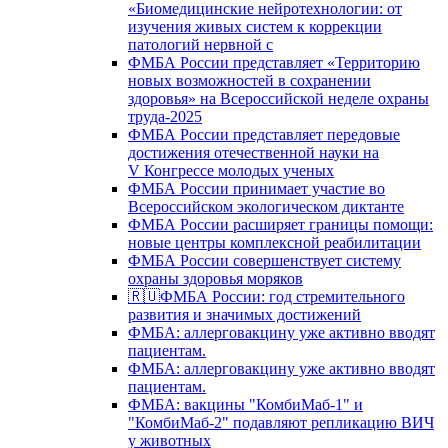
«Биомедицинские нейротехнологии: от
изучения живых систем к коррекции
патологий нервной с
ФМБА России представляет «Территорию
новых возможностей в сохранении
здоровья» на Всероссийской неделе охраны
труда-2025
ФМБА России представляет передовые
достижения отечественной науки на
V Конгрессе молодых ученых
ФМБА России принимает участие во
Всероссийском экологическом диктанте
ФМБА России расширяет границы помощи:
новые центры комплексной реабилитации
ФМБА России совершенствует систему
охраны здоровья моряков
🇷🇺ФМБА России: год стремительного
развития и значимых достижений
ФМБА: аллерговакцину уже активно вводят
пациентам.
ФМБА: аллерговакцину уже активно вводят
пациентам.
ФМБА: вакцины "КомбиМаб-1" и
"КомбиМаб-2" подавляют репликацию ВИЧ
у животных