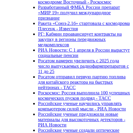
космодроме Восточный - Роскосмос
Разработанный ФМБА России препарат
«МИР 19» получил международное
признание
Ракета «Союз-2.1б» стартовала с космодрома
Плесецк - Известия
РГ: Кабмин проавансирует контракты на
закупку в регионы передвижных
медкомплексов
РИА Новости: С 1 апреля в России вырастут
социальные пенсии
Росатом намерен увеличить с 2025 года
число выпускаемых радиофармпрепаратов с
11 до 25
Росатом отправил первую партию топлива
для китайского реактора на быстрых
нейтронах - ТАСС
Роскосмос: Россия выполнила 100 успешных
космических пусков подряд - ТАСС
Российские ученые научились управлять
компьютером силой мысли - РИА Новости
Российские ученые предложили новые
материалы для высокоточных детекторов -
РИА Новости
Российские ученые создали оптические