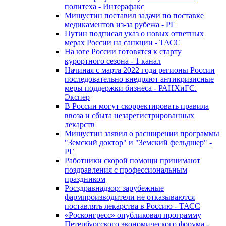
политеха - Интерафакс
Мишустин поставил задачи по поставке
медикаментов из-за рубежа - РГ
Путин подписал указ о новых ответных
мерах России на санкции - ТАСС
На юге России готовятся к старту
курортного сезона - 1 канал
Начиная с марта 2022 года регионы России
последовательно внедряют антикризисные
меры поддержки бизнеса - РАНХиГС.
Экспер
В России могут скорректировать правила
ввоза и сбыта незарегистрированных
лекарств
Мишустин заявил о расширении программы
"Земский доктор" и "Земский фельдшер" -
РГ
Работники скорой помощи принимают
поздравления с профессиональным
праздником
Росздравнадзор: зарубежные
фармпроизводители не отказываются
поставлять лекарства в Россию - ТАСС
«Росконгресс» опубликовал программу
Петербургского экономического форума -