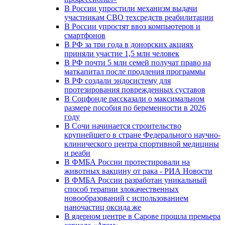
В России упростили механизм выдачи
участникам СВО техсредств реабилитации
В России упростят ввоз компьютеров и
смартфонов
В РФ за три года в донорских акциях
приняли участие 1,5 млн человек
В РФ почти 5 млн семей получат право на
маткапитал после продления программы
В РФ создали эндосистему для
протезирования поврежденных суставов
В Соцфонде рассказали о максимальном
размере пособия по беременности в 2026
году
В Сочи начинается строительство
крупнейшего в стране Федерального научно-
клинического центра спортивной медицины
и реаби
В ФМБА России протестировали на
животных вакцину от рака - РИА Новости
В ФМБА России разработан уникальный
способ терапии злокачественных
новообразований с использованием
наночастиц оксида же
В ядерном центре в Сарове прошла премьера