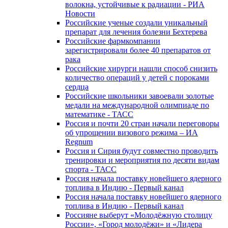
волокна, устойчивые к радиации - РИА
Новости
Российские ученые создали уникальный
препарат для лечения болезни Бехтерева
Российские фармкомпании
зарегистрировали более 40 препаратов от
рака
Российские хирурги нашли способ снизить
количество операций у детей с пороками
сердца
Российские школьники завоевали золотые
медали на международной олимпиаде по
математике - ТАСС
Россия и почти 20 стран начали переговоры
об упрощении визового режима – ИА
Regnum
Россия и Сирия будут совместно проводить
тренировки и мероприятия по десяти видам
спорта - ТАСС
Россия начала поставку новейшего ядерного
топлива в Индию - Первый канал
Россия начала поставку новейшего ядерного
топлива в Индию - Первый канал
Россияне выберут «Молодёжную столицу
России», «Город молодёжи» и «Лидера