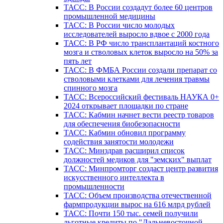
ТАСС: В России создадут более 60 центров
промышленной медицины
ТАСС: В России число молодых
исследователей выросло вдвое с 2000 года
ТАСС: В РФ число трансплантаций костного
мозга и стволовых клеток выросло на 50% за
пять лет
ТАСС: В ФМБА России создали препарат со
стволовыми клетками для лечения травмы
спинного мозга
ТАСС: Всероссийский фестиваль НАУКА 0+
2024 открывает площадки по стране
ТАСС: Кабмин начнет вести реестр товаров
для обеспечения биобезопасности
ТАСС: Кабмин обновил программу
содействия занятости молодежи
ТАСС: Минздрав расширил список
должностей медиков для "земских" выплат
ТАСС: Минпромторг создаст центр развития
искусственного интеллекта в
промышленности
ТАСС: Объем производства отечественной
фармпродукции вырос на 616 млрд рублей
ТАСС: Почти 150 тыс. семей получили
льготные кредиты по "Дальневосточной