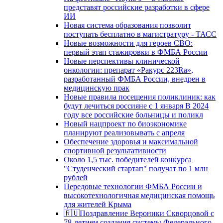
представят российские разработки в сфере
ИИ
Новая система образования позволит
поступать бесплатно в магистратуру - ТАСС
Новые возможности для героев СВО:
первый этап стажировки в ФМБА России
Новые перспективы клинической
онкологии: препарат «Ракурс 223Ra»,
разработанный ФМБА России, внедрен в
медицинскую прак
Новые правила посещения поликлиник: как
будут лечиться россияне с 1 января В 2024
году все российские больницы и поликл
Новый нацпроект по биоэкономике
планируют реализовывать с апреля
Обеспечение здоровья и максимальной
спортивной результативности
Около 1,5 тыс. победителей конкурса
"Студенческий стартап" получат по 1 млн
рублей
Передовые технологии ФМБА России и
высокотехнологичная медицинская помощь
для жителей Крыма
🇷🇺Поздравление Вероники Скворцовой с
78-летием создания системы Федерального