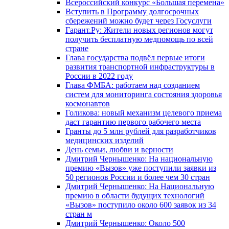
Всероссийский конкурс «Большая перемена»
Вступить в Программу долгосрочных
сбережений можно будет через Госуслуги
Гарант.Ру: Жители новых регионов могут
получить бесплатную медпомощь по всей
стране
Глава государства подвёл первые итоги
развития транспортной инфраструктуры в
России в 2022 году
Глава ФМБА: работаем над созданием
систем для мониторинга состояния здоровья
космонавтов
Голикова: новый механизм целевого приема
даст гарантию первого рабочего места
Гранты до 5 млн рублей для разработчиков
медицинских изделий
День семьи, любви и верности
Дмитрий Чернышенко: На национальную
премию «Вызов» уже поступили заявки из
50 регионов России и более чем 30 стран
Дмитрий Чернышенко: На Национальную
премию в области будущих технологий
«Вызов» поступило около 600 заявок из 34
стран м
Дмитрий Чернышенко: Около 500