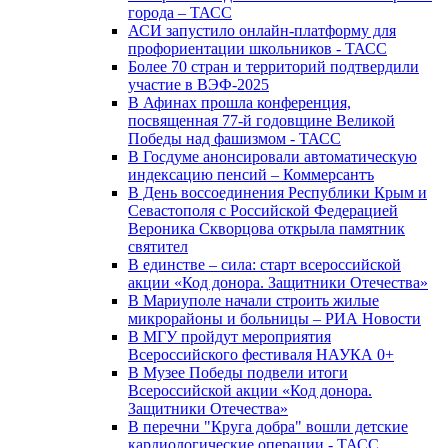
города – ТАСС
АСИ запустило онлайн-платформу для
профориентации школьников - ТАСС
Более 70 стран и территорий подтвердили
участие в ВЭФ-2025
В Афинах прошла конференция,
посвященная 77-й годовщине Великой
Победы над фашизмом - ТАСС
В Госдуме анонсировали автоматическую
индексацию пенсий – Коммерсантъ
В День воссоединения Республики Крым и
Севастополя с Российской Федерацией
Вероника Скворцова открыла памятник
святител
В единстве – сила: старт всероссийской
акции «Код донора. Защитники Отечества»
В Мариуполе начали строить жилые
микрорайоны и больницы – РИА Новости
В МГУ пройдут мероприятия
Всероссийского фестиваля НАУКА 0+
В Музее Победы подвели итоги
Всероссийской акции «Код донора.
Защитники Отечества»
В перечни "Круга добра" вошли детские
кардиологические операции - ТАСС