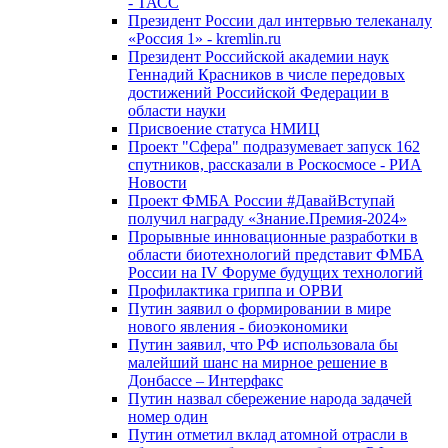
- ТАСС
Президент России дал интервью телеканалу
«Россия 1» - kremlin.ru
Президент Российской академии наук
Геннадий Красников в числе передовых
достижений Российской Федерации в
области науки
Присвоение статуса НМИЦ
Проект "Сфера" подразумевает запуск 162
спутников, рассказали в Роскосмосе - РИА
Новости
Проект ФМБА России #ДавайВступай
получил награду «Знание.Премия-2024»
Прорывные инновационные разработки в
области биотехнологий представит ФМБА
России на IV Форуме будущих технологий
Профилактика гриппа и ОРВИ
Путин заявил о формировании в мире
нового явления - биоэкономики
Путин заявил, что РФ использовала бы
малейший шанс на мирное решение в
Донбассе – Интерфакс
Путин назвал сбережение народа задачей
номер один
Путин отметил вклад атомной отрасли в