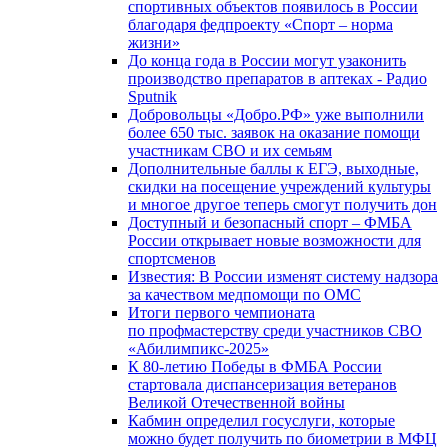
спортивных объектов появилось в России
благодаря федпроекту «Спорт – норма
жизни»
До конца года в России могут узаконить
производство препаратов в аптеках - Радио
Sputnik
Добровольцы «Добро.РФ» уже выполнили
более 650 тыс. заявок на оказание помощи
участникам СВО и их семьям
Дополнительные баллы к ЕГЭ, выходные,
скидки на посещение учреждений культуры
и многое другое теперь смогут получить дон
Доступный и безопасный спорт – ФМБА
России открывает новые возможности для
спортсменов
Известия: В России изменят систему надзора
за качеством медпомощи по ОМС
Итоги первого чемпионата
по профмастерству среди участников СВО
«Абилимпикс-2025»
К 80-летию Победы в ФМБА России
стартовала диспансеризация ветеранов
Великой Отечественной войны
Кабмин определил госуслуги, которые
можно будет получить по биометрии в МФЦ