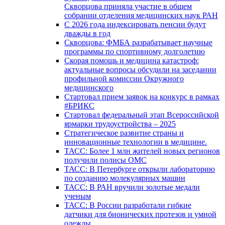
Скворцова приняла участие в общем
собрании отделения медицинских наук РАН
С 2026 года индексировать пенсии будут
дважды в год
Скворцова: ФМБА разрабатывает научные
программы по спортивному долголетию
Скорая помощь и медицина катастроф:
актуальные вопросы обсудили на заседании
профильной комиссии Окружного
медицинского
Стартовал прием заявок на конкурс в рамках
#БРИКС
Стартовал федеральный этап Всероссийской
ярмарки трудоустройства – 2025
Стратегическое развитие страны и
инновационные технологии в медицине.
ТАСС: Более 1 млн жителей новых регионов
получили полисы ОМС
ТАСС: В Петербурге открыли лабораторию
по созданию молекулярных машин
ТАСС: В РАН вручили золотые медали
ученым
ТАСС: В России разработали гибкие
датчики для бионических протезов и умной
одежды