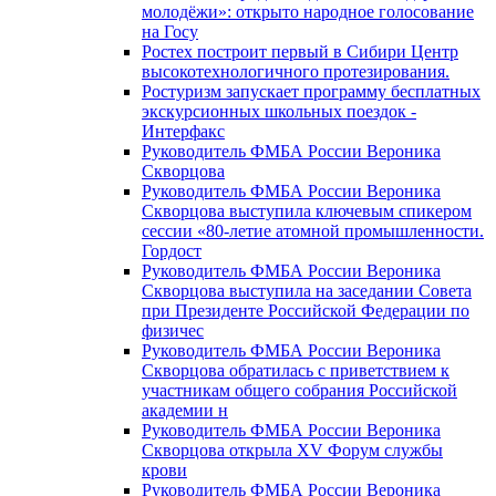
молодёжи»: открыто народное голосование
на Госу
Ростех построит первый в Сибири Центр
высокотехнологичного протезирования.
Ростуризм запускает программу бесплатных
экскурсионных школьных поездок -
Интерфакс
Руководитель ФМБА России Вероника
Скворцова
Руководитель ФМБА России Вероника
Скворцова выступила ключевым спикером
сессии «80-летие атомной промышленности.
Гордост
Руководитель ФМБА России Вероника
Скворцова выступила на заседании Совета
при Президенте Российской Федерации по
физичес
Руководитель ФМБА России Вероника
Скворцова обратилась с приветствием к
участникам общего собрания Российской
академии н
Руководитель ФМБА России Вероника
Скворцова открыла XV Форум службы
крови
Руководитель ФМБА России Вероника