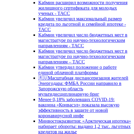
Кабмин расширил возможности получения
жилищного сертификата для молодых
ученых - ТАСС
Кабмин увеличил максимальный размер
кредита по льготной и семейной ипотеке -
ТАСС
Кабмин увеличил число бюджетных мест в
магистратуре по научно-технологическим
направлениям - ТАСС
Кабмин увеличил число бюджетных мест в
магистратуре по научно-технологическим
направлениям – ТАСС
Кабмин утвердил положение о работе
единой облачной платформы
🇷🇺Масштабная диспансеризация жителей
Энергодара: ФМБА России направило в
Запорожскую область
мультидисциплинарную бриг
Менее 0,18% заболевших COVID-19:
вакцина «Конвасэл» показала высокую
эффективность в защите от новой
коронавирусной инфе
Минвостокразвития: «Арктическая ипотека»
набирает обороты: выдано 1,2 тыс. льготных
кредитов на жилье