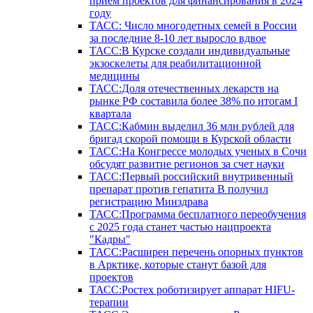
прием проектов для финансирования в 2024
году
ТАСС: Число многодетных семей в России
за последние 8-10 лет выросло вдвое
ТАСС:В Курске создали индивидуальные
экзоскелеты для реабилитационной
медицины
ТАСС:Доля отечественных лекарств на
рынке РФ составила более 38% по итогам I
квартала
ТАСС:Кабмин выделил 36 млн рублей для
бригад скорой помощи в Курской области
ТАСС:На Конгрессе молодых ученых в Сочи
обсудят развитие регионов за счет науки
ТАСС:Первый российский внутривенный
препарат против гепатита В получил
регистрацию Минздрава
ТАСС:Программа бесплатного переобучения
с 2025 года станет частью нацпроекта
"Кадры"
ТАСС:Расширен перечень опорных пунктов
в Арктике, которые станут базой для
проектов
ТАСС:Ростех роботизирует аппарат HIFU-
терапии