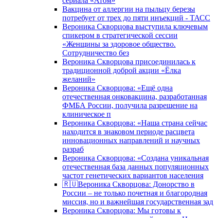
сериала «Атом»
Вакцина от аллергии на пыльцу березы
потребует от трех до пяти инъекций - ТАСС
Вероника Скворцова выступила ключевым
спикером в стратегической сессии
«Женщины за здоровое общество.
Сотрудничество без
Вероника Скворцова присоединилась к
традиционной доброй акции «Ёлка
желаний»
Вероника Скворцова: «Ещё одна
отечественная онковакцина, разработанная
ФМБА России, получила разрешение на
клиническое п
Вероника Скворцова: «Наша страна сейчас
находится в знаковом периоде расцвета
инновационных направлений и научных
разраб
Вероника Скворцова: «Создана уникальная
отечественная база данных популяционных
частот генетических вариантов населения
🇷🇺Вероника Скворцова: Донорство в
России – не только почетная и благородная
миссия, но и важнейшая государственная зад
Вероника Скворцова: Мы готовы к