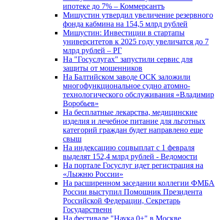
ипотеке до 7% – Коммерсантъ
Мишустин утвердил увеличение резервного
фонда кабмина на 154,5 млрд рублей
Мишустин: Инвестиции в стартапы
университетов к 2025 году увеличатся до 7
млрд рублей – РГ
На "Госуслугах" запустили сервис для
защиты от мошенников
На Балтийском заводе ОСК заложили
многофункциональное судно атомно-
технологического обслуживания «Владимир
Воробьев»
На бесплатные лекарства, медицинские
изделия и лечебное питание для льготных
категорий граждан будет направлено еще
свыш
На индексацию соцвыплат с 1 февраля
выделят 152,4 млрд рублей - Ведомости
На портале Госуслуг идет регистрация на
«Лыжню России»
На расширенном заседании коллегии ФМБА
России выступил Помощник Президента
Российской Федерации, Секретарь
Государственн
На фестивале "Наука 0+" в Москве