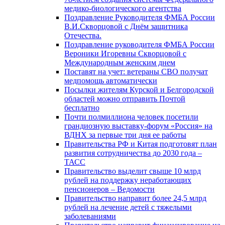
медико-биологического агентства
Поздравление Руководителя ФМБА России
В.И.Скворцовой с Днём защитника
Отечества.
Поздравление руководителя ФМБА России
Вероники Игоревны Скворцовой с
Международным женским днем
Поставят на учет: ветераны СВО получат
медпомощь автоматически
Посылки жителям Курской и Белгородской
областей можно отправить Почтой
бесплатно
Почти полмиллиона человек посетили
грандиозную выставку-форум «Россия» на
ВДНХ за первые три дня ее работы
Правительства РФ и Китая подготовят план
развития сотрудничества до 2030 года –
ТАСС
Правительство выделит свыше 10 млрд
рублей на поддержку неработающих
пенсионеров – Ведомости
Правительство направит более 24,5 млрд
рублей на лечение детей с тяжелыми
заболеваниями