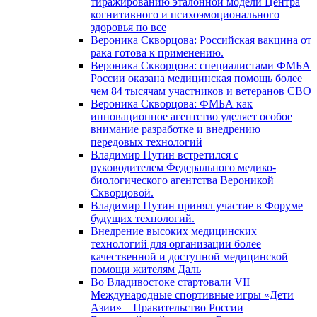
тиражированию эталонной модели Центра
когнитивного и психоэмоционального
здоровья по все
Вероника Скворцова: Российская вакцина от
рака готова к применению.
Вероника Скворцова: специалистами ФМБА
России оказана медицинская помощь более
чем 84 тысячам участников и ветеранов СВО
Вероника Скворцова: ФМБА как
инновационное агентство уделяет особое
внимание разработке и внедрению
передовых технологий
Владимир Путин встретился с
руководителем Федерального медико-
биологического агентства Вероникой
Скворцовой.
Владимир Путин принял участие в Форуме
будущих технологий.
Внедрение высоких медицинских
технологий для организации более
качественной и доступной медицинской
помощи жителям Даль
Во Владивостоке стартовали VII
Международные спортивные игры «Дети
Азии» – Правительство России