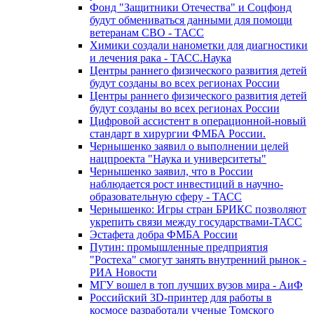
Фонд "Защитники Отечества" и Соцфонд
будут обмениваться данными для помощи
ветеранам СВО - ТАСС
Химики создали нанометки для диагностики
и лечения рака - ТАСС.Наука
Центры раннего физического развития детей
будут созданы во всех регионах России
Центры раннего физического развития детей
будут созданы во всех регионах России
Цифровой ассистент в операционной-новый
стандарт в хирургии ФМБА России.
Чернышенко заявил о выполнении целей
нацпроекта "Наука и университеты"
Чернышенко заявил, что в России
наблюдается рост инвестиций в научно-
образовательную сферу - ТАСС
Чернышенко: Игры стран БРИКС позволяют
укрепить связи между государствами-ТАСС
Эстафета добра ФМБА России
Путин: промышленные предприятия
"Ростеха" смогут занять внутренний рынок -
РИА Новости
МГУ вошел в топ лучших вузов мира - АиФ
Российский 3D-принтер для работы в
космосе разработали ученые Томского