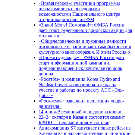
«Время героев»: участники программы
познакомились с передовыми
возможностями Национального центра
оториноларингологии ФМ
«Знаю! Могу! Помогаю!»: ФМБА России
дает старт федеральной донорской акции для
молодежи
«Общечеловеческие и духовные ценности
нисколько не ограничивают самобытности и
культурного многообразия. И этим Россия о
«Прожить дважды» – ФМБА России дает
старт информационной кампании,
подчеркивающей исключительную роль
донора
«Росатом» и компания Korea Hydro and
Nuclear Power заключили контракт на
участие в работах по проекту АЭС «Эль-
Дабаа»
«Роскосмос» завершил испытания «царь-
двигателя»
14 июня-Всемирный день донора крови
22–24 октября в Казани состоится саммит
БРИКС – первый в новом составе
Авиакомпания S7 запускает новые рейсы из
Хабаровска в дальневосточные и сибирские