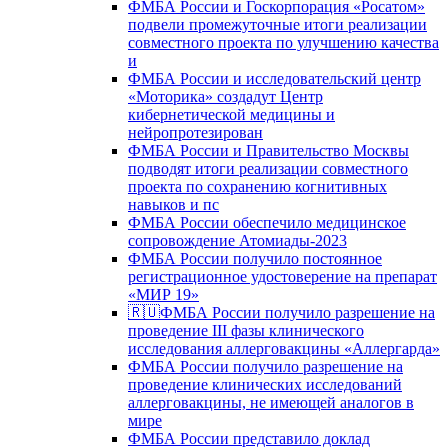
ФМБА России и Госкорпорация «Росатом»
подвели промежуточные итоги реализации
совместного проекта по улучшению качества
и
ФМБА России и исследовательский центр
«Моторика» создадут Центр
кибернетической медицины и
нейропротезирован
ФМБА России и Правительство Москвы
подводят итоги реализации совместного
проекта по сохранению когнитивных
навыков и пс
ФМБА России обеспечило медицинское
сопровождение Атомиады-2023
ФМБА России получило постоянное
регистрационное удостоверение на препарат
«МИР 19»
🇷🇺ФМБА России получило разрешение на
проведение III фазы клинического
исследования аллерговакцины «Аллергарда»
ФМБА России получило разрешение на
проведение клинических исследований
аллерговакцины, не имеющей аналогов в
мире
ФМБА России представило доклад