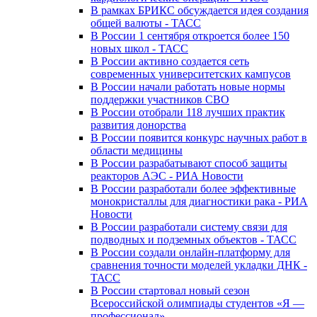
В рамках БРИКС обсуждается идея создания
общей валюты - ТАСС
В России 1 сентября откроется более 150
новых школ - ТАСС
В России активно создается сеть
современных университетских кампусов
В России начали работать новые нормы
поддержки участников СВО
В России отобрали 118 лучших практик
развития донорства
В России появится конкурс научных работ в
области медицины
В России разрабатывают способ защиты
реакторов АЭС - РИА Новости
В России разработали более эффективные
монокристаллы для диагностики рака - РИА
Новости
В России разработали систему связи для
подводных и подземных объектов - ТАСС
В России создали онлайн-платформу для
сравнения точности моделей укладки ДНК -
ТАСС
В России стартовал новый сезон
Всероссийской олимпиады студентов «Я —
профессионал»