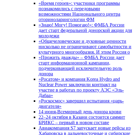
«Время героев»: участники программы
познакомились с передовыми
возможностями Национального центра
оториноларингологии ФМ
«Знаю! Могу! Помогаю!»: ФМБА России
дает старт федеральной донорской акции для
молодежи
«Общечеловеческие и духовные ценности
нисколько не ограничивают самобытности и
культурного многообразия. И этим Россия о
«Прожить дважды» – ФМБА России дает
старт информационной кампании,
подчеркивающей исключительную роль
донора
«Росатом» и компания Korea Hydro and
Nuclear Power заключили контракт на
участие в работах по проекту АЭС «Эль-
Дабаа»
«Роскосмос» завершил испытания «царь-
двигателя»
14 июня-Всемирный день донора крови
22–24 октября в Казани состоится саммит
БРИКС – первый в новом составе
Авиакомпания S7 запускает новые рейсы из
Хабаровска в дальневосточные и сибирские