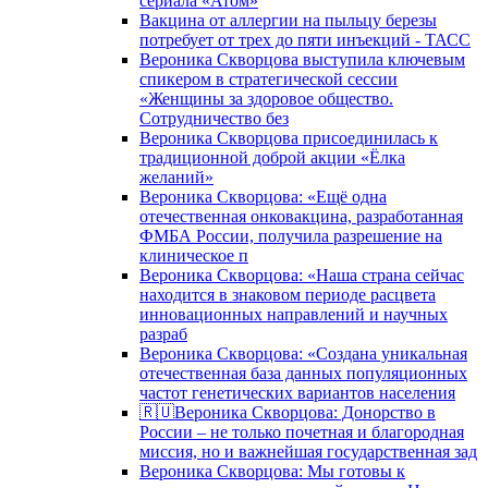
сериала «Атом»
Вакцина от аллергии на пыльцу березы
потребует от трех до пяти инъекций - ТАСС
Вероника Скворцова выступила ключевым
спикером в стратегической сессии
«Женщины за здоровое общество.
Сотрудничество без
Вероника Скворцова присоединилась к
традиционной доброй акции «Ёлка
желаний»
Вероника Скворцова: «Ещё одна
отечественная онковакцина, разработанная
ФМБА России, получила разрешение на
клиническое п
Вероника Скворцова: «Наша страна сейчас
находится в знаковом периоде расцвета
инновационных направлений и научных
разраб
Вероника Скворцова: «Создана уникальная
отечественная база данных популяционных
частот генетических вариантов населения
🇷🇺Вероника Скворцова: Донорство в
России – не только почетная и благородная
миссия, но и важнейшая государственная зад
Вероника Скворцова: Мы готовы к