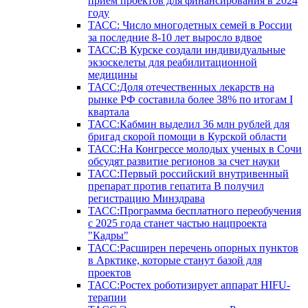
прием проектов для финансирования в 2024
году
ТАСС: Число многодетных семей в России
за последние 8-10 лет выросло вдвое
ТАСС:В Курске создали индивидуальные
экзоскелеты для реабилитационной
медицины
ТАСС:Доля отечественных лекарств на
рынке РФ составила более 38% по итогам I
квартала
ТАСС:Кабмин выделил 36 млн рублей для
бригад скорой помощи в Курской области
ТАСС:На Конгрессе молодых ученых в Сочи
обсудят развитие регионов за счет науки
ТАСС:Первый российский внутривенный
препарат против гепатита В получил
регистрацию Минздрава
ТАСС:Программа бесплатного переобучения
с 2025 года станет частью нацпроекта
"Кадры"
ТАСС:Расширен перечень опорных пунктов
в Арктике, которые станут базой для
проектов
ТАСС:Ростех роботизирует аппарат HIFU-
терапии