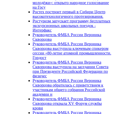
молодёжи»: открыто народное голосование
на Госу
Ростех построит первый в Сибири Центр
высокотехнологичного протезирования.
Ростуризм запускает программу бесплатных
экскурсионных школьных поездок -
Интерфакс
Руководитель ФМБА России Вероника
Скворцова
Руководитель ФМБА России Вероника
Скворцова выступила ключевым спикером
сессии «80-летие атомной промышленности.
Гордост
Руководитель ФМБА России Вероника
Скворцова выступила на заседании Совета
при Президенте Российской Федерации по
физичес
Руководитель ФМБА России Вероника
Скворцова обратилась с приветствием к
участникам общего собрания Российской
академии н
Руководитель ФМБА России Вероника
Скворцова открыла XV Форум службы
крови
Руководитель ФМБА России Вероника