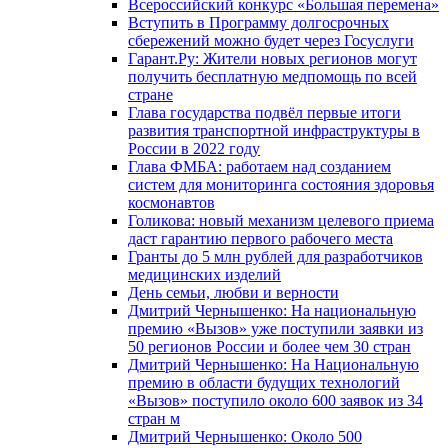
Всероссийский конкурс «Большая перемена»
Вступить в Программу долгосрочных
сбережений можно будет через Госуслуги
Гарант.Ру: Жители новых регионов могут
получить бесплатную медпомощь по всей
стране
Глава государства подвёл первые итоги
развития транспортной инфраструктуры в
России в 2022 году
Глава ФМБА: работаем над созданием
систем для мониторинга состояния здоровья
космонавтов
Голикова: новый механизм целевого приема
даст гарантию первого рабочего места
Гранты до 5 млн рублей для разработчиков
медицинских изделий
День семьи, любви и верности
Дмитрий Чернышенко: На национальную
премию «Вызов» уже поступили заявки из
50 регионов России и более чем 30 стран
Дмитрий Чернышенко: На Национальную
премию в области будущих технологий
«Вызов» поступило около 600 заявок из 34
стран м
Дмитрий Чернышенко: Около 500