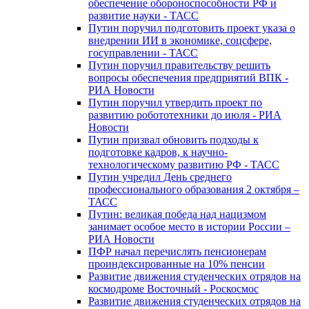
обеспечение обороноспособности РФ и
развитие науки - ТАСС
Путин поручил подготовить проект указа о
внедрении ИИ в экономике, соцсфере,
госуправлении - ТАСС
Путин поручил правительству решить
вопросы обеспечения предприятий ВПК -
РИА Новости
Путин поручил утвердить проект по
развитию робототехники до июля - РИА
Новости
Путин призвал обновить подходы к
подготовке кадров, к научно-
технологическому развитию РФ - ТАСС
Путин учредил День среднего
профессионального образования 2 октября –
ТАСС
Путин: великая победа над нацизмом
занимает особое место в истории России –
РИА Новости
ПФР начал перечислять пенсионерам
проиндексированные на 10% пенсии
Развитие движения студенческих отрядов на
космодроме Восточный - Роскосмос
Развитие движения студенческих отрядов на