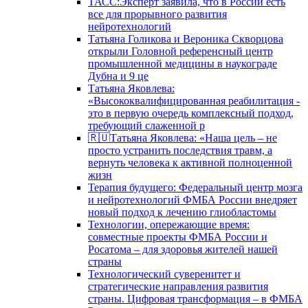
ТАСС:Эксперт заявила, что в России есть
все для прорывного развития
нейротехнологий
Татьяна Голикова и Вероника Скворцова
открыли Головной референсный центр
промышленной медицины в наукограде
Дубна и 9 це
Татьяна Яковлева:
«Высококвалифицированная реабилитация -
это в первую очередь комплексный подход,
требующий слаженной р
🇷🇺Татьяна Яковлева: «Наша цель – не
просто устранить последствия травм, а
вернуть человека к активной полноценной
жизн
Терапия будущего: Федеральный центр мозга
и нейротехнологий ФМБА России внедряет
новый подход к лечению глиобластомы
Технологии, опережающие время:
совместные проекты ФМБА России и
Росатома – для здоровья жителей нашей
страны
Технологический суверенитет и
стратегические направления развития
страны. Цифровая трансформация – в ФМБА