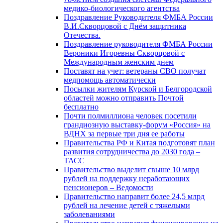
медико-биологического агентства
Поздравление Руководителя ФМБА России
В.И.Скворцовой с Днём защитника
Отечества.
Поздравление руководителя ФМБА России
Вероники Игоревны Скворцовой с
Международным женским днем
Поставят на учет: ветераны СВО получат
медпомощь автоматически
Посылки жителям Курской и Белгородской
областей можно отправить Почтой
бесплатно
Почти полмиллиона человек посетили
грандиозную выставку-форум «Россия» на
ВДНХ за первые три дня ее работы
Правительства РФ и Китая подготовят план
развития сотрудничества до 2030 года –
ТАСС
Правительство выделит свыше 10 млрд
рублей на поддержку неработающих
пенсионеров – Ведомости
Правительство направит более 24,5 млрд
рублей на лечение детей с тяжелыми
заболеваниями