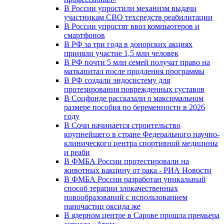
В России упростили механизм выдачи
участникам СВО техсредств реабилитации
В России упростят ввоз компьютеров и
смартфонов
В РФ за три года в донорских акциях
приняли участие 1,5 млн человек
В РФ почти 5 млн семей получат право на
маткапитал после продления программы
В РФ создали эндосистему для
протезирования поврежденных суставов
В Соцфонде рассказали о максимальном
размере пособия по беременности в 2026
году
В Сочи начинается строительство
крупнейшего в стране Федерального научно-
клинического центра спортивной медицины
и реаби
В ФМБА России протестировали на
животных вакцину от рака - РИА Новости
В ФМБА России разработан уникальный
способ терапии злокачественных
новообразований с использованием
наночастиц оксида же
В ядерном центре в Сарове прошла премьера