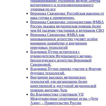
тиражированию эталонной модели Центра
когнитивного и психоэмоционального
здоровья по все
Вероника Скворцова: Российская вакцина от
рака готова к применению.
Вероника Скворцова: специалистами ФМБА
России оказана медицинская помощь более
чем 84 тысячам участников и ветеранов СВО
Вероника Скворцова: ФМБА как
инновационное агентство уделяет особое
внимание разработке и внедрению
передовых технологий
Владимир Путин встретился с
руководителем Федерального медико-
биологического агентства Вероникой
Скворцовой.
Владимир Путин принял участие в Форуме
будущих технологий.
Внедрение высоких медицинских
технологий для организации более
качественной и доступной медицинской
помощи жителям Даль
Во Владивостоке стартовали VII
Международные спортивные игры «Дети
Азии» – Правительство России