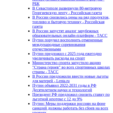
РБК
В Севастополе развернули 80-метровую
Георгиевскую ленту - Российская газета
В России снизились цены на ряд продуктов,
топливо и бытовую технику - Российская
газета
В России запустят аналог зарубежных
образовательных онлайн-платформ - ТАСС
Путин поручил восполнить отмененные
международные соревнования
отечественными
Путин предложил с 2025 года ежегодно
увеличивать расходы на спорт
Министерство спорта запустило акцию
"Страна героев" во всех спортивных школах
страны - ТАСС
В России предложили ввести новые льготы
для матерей - Lenta.ru
Путин объявил 2022-2031 годы в РФ
Десятилетием науки и технологий
Президент РФ предложил снизить ставку по
льготной ипотеке с 12 до 9%
Путин: Меры поддержки россиян на фоне
санкций должны работать без сбоев на всех
уровнях