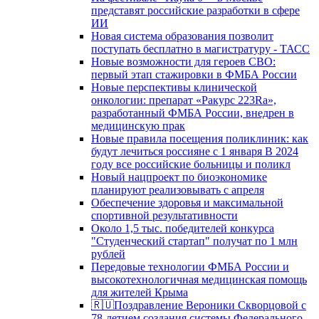
представят российские разработки в сфере
ИИ
Новая система образования позволит
поступать бесплатно в магистратуру - ТАСС
Новые возможности для героев СВО:
первый этап стажировки в ФМБА России
Новые перспективы клинической
онкологии: препарат «Ракурс 223Ra»,
разработанный ФМБА России, внедрен в
медицинскую прак
Новые правила посещения поликлиник: как
будут лечиться россияне с 1 января В 2024
году все российские больницы и поликл
Новый нацпроект по биоэкономике
планируют реализовывать с апреля
Обеспечение здоровья и максимальной
спортивной результативности
Около 1,5 тыс. победителей конкурса
"Студенческий стартап" получат по 1 млн
рублей
Передовые технологии ФМБА России и
высокотехнологичная медицинская помощь
для жителей Крыма
🇷🇺Поздравление Вероники Скворцовой с
78-летием создания системы Федерального