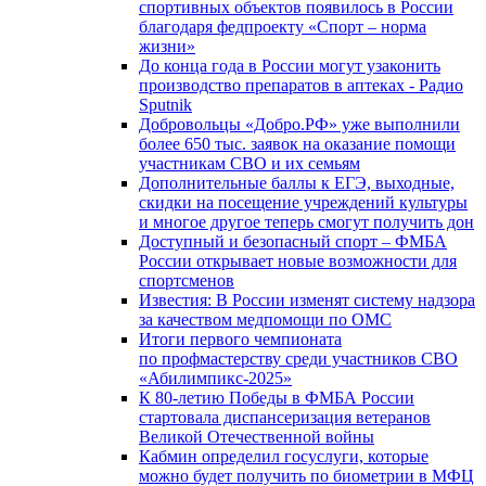
спортивных объектов появилось в России
благодаря федпроекту «Спорт – норма
жизни»
До конца года в России могут узаконить
производство препаратов в аптеках - Радио
Sputnik
Добровольцы «Добро.РФ» уже выполнили
более 650 тыс. заявок на оказание помощи
участникам СВО и их семьям
Дополнительные баллы к ЕГЭ, выходные,
скидки на посещение учреждений культуры
и многое другое теперь смогут получить дон
Доступный и безопасный спорт – ФМБА
России открывает новые возможности для
спортсменов
Известия: В России изменят систему надзора
за качеством медпомощи по ОМС
Итоги первого чемпионата
по профмастерству среди участников СВО
«Абилимпикс-2025»
К 80-летию Победы в ФМБА России
стартовала диспансеризация ветеранов
Великой Отечественной войны
Кабмин определил госуслуги, которые
можно будет получить по биометрии в МФЦ