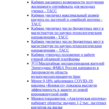
Кабмин расширил возможности получения
жилищного сертификата для молодых
ученых - ТАСС
Кабмин увеличил максимальный размер
кредита по льготной и семейной ипотеке -
ТАСС
Кабмин увеличил число бюджетных мест в
магистратуре по научно-технологическим
направлениям - ТАСС
Кабмин увеличил число бюджетных мест в
магистратуре по научно-технологическим
направлениям – ТАСС
Кабмин утвердил положение о работе
единой облачной платформы
🇷🇺Масштабная диспансеризация жителей
Энергодара: ФМБА России направило в
Запорожскую область
мультидисциплинарную бриг
Менее 0,18% заболевших COVID-19:
вакцина «Конвасэл» показала высокую
эффективность в защите от новой
коронавирусной инфе
Минвостокразвития: «Арктическая ипотека»
набирает обороты: выдано 1,2 тыс. льготных
кредитов на жилье