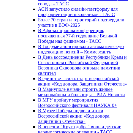
города – ТАСС
АСИ запустило онлайн-платформу для
профориентации школьников - ТАСС
Более 70 стран и территорий подтвердили
участие в ВЭФ-2025
В Афинах прошла конференция,
посвященная 77-й годовщине Великой
Победы над фашизмом - ТАСС
В Госдуме анонсировали автоматическую
индексацию пенсий – Коммерсантъ
В День воссоединения Республики Крым и
Севастополя с Российской Федерацией
Вероника Скворцова открыла памятник
святител
В единстве – сила: старт всероссийской
акции «Код донора. Защитники Отечества»
В Мариуполе начали строить жилые
микрорайоны и больницы – РИА Новости
В МГУ пройдут мероприятия
Всероссийского фестиваля НАУКА 0+
В Музее Победы подвели итоги
Всероссийской акции «Код донора.
Защитники Отечества»
В перечни "Круга добра" вошли детские
кардиологические операции - ТАСС