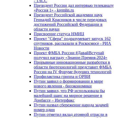
- ТАСС
Президент России дал интервью телеканалу
«Россия 1» - kremlin.ru
Президент Российской академии наук
Геннадий Красников в числе передовых
достижений Российской Федерации в
области науки
Присвоение статуса НМИЦ
Проект "Сфера" подразумевает запуск 162
спутников, рассказали в Роскосмосе - РИА
Новости
Проект ФМБА России #ДавайВступай
получил награду «Знание.Премия-2024»
Прорывные инновационные разработки в
области биотехнологий представит ФМБА
России на IV Форуме будущих технологий
Профилактика гриппа и ОРВИ
Путин заявил о формировании в мире
нового явления - биоэкономики
Путин заявил, что РФ использовала бы
малейший шанс на мирное решение в
Донбассе – Интерфакс
Путин назвал сбережение народа задачей
номер один
Путин отметил вклад атомной отрасли в