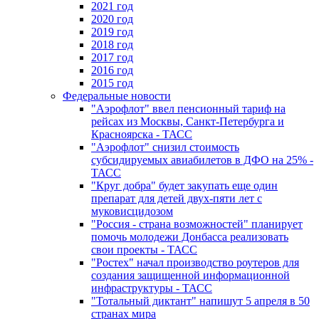
2021 год
2020 год
2019 год
2018 год
2017 год
2016 год
2015 год
Федеральные новости
"Аэрофлот" ввел пенсионный тариф на
рейсах из Москвы, Санкт-Петербурга и
Красноярска - ТАСС
"Аэрофлот" снизил стоимость
субсидируемых авиабилетов в ДФО на 25% -
ТАСС
"Круг добра" будет закупать еще один
препарат для детей двух-пяти лет с
муковисцидозом
"Россия - страна возможностей" планирует
помочь молодежи Донбасса реализовать
свои проекты - ТАСС
"Ростех" начал производство роутеров для
создания защищенной информационной
инфраструктуры - ТАСС
"Тотальный диктант" напишут 5 апреля в 50
странах мира