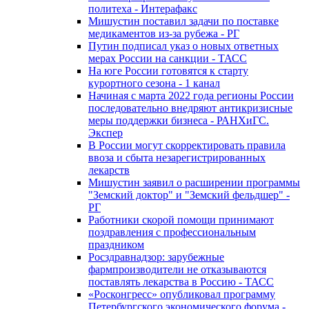
политеха - Интерафакс
Мишустин поставил задачи по поставке
медикаментов из-за рубежа - РГ
Путин подписал указ о новых ответных
мерах России на санкции - ТАСС
На юге России готовятся к старту
курортного сезона - 1 канал
Начиная с марта 2022 года регионы России
последовательно внедряют антикризисные
меры поддержки бизнеса - РАНХиГС.
Экспер
В России могут скорректировать правила
ввоза и сбыта незарегистрированных
лекарств
Мишустин заявил о расширении программы
"Земский доктор" и "Земский фельдшер" -
РГ
Работники скорой помощи принимают
поздравления с профессиональным
праздником
Росздравнадзор: зарубежные
фармпроизводители не отказываются
поставлять лекарства в Россию - ТАСС
«Росконгресс» опубликовал программу
Петербургского экономического форума -