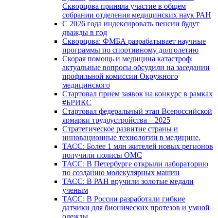
Скворцова приняла участие в общем
собрании отделения медицинских наук РАН
С 2026 года индексировать пенсии будут
дважды в год
Скворцова: ФМБА разрабатывает научные
программы по спортивному долголетию
Скорая помощь и медицина катастроф:
актуальные вопросы обсудили на заседании
профильной комиссии Окружного
медицинского
Стартовал прием заявок на конкурс в рамках
#БРИКС
Стартовал федеральный этап Всероссийской
ярмарки трудоустройства – 2025
Стратегическое развитие страны и
инновационные технологии в медицине.
ТАСС: Более 1 млн жителей новых регионов
получили полисы ОМС
ТАСС: В Петербурге открыли лабораторию
по созданию молекулярных машин
ТАСС: В РАН вручили золотые медали
ученым
ТАСС: В России разработали гибкие
датчики для бионических протезов и умной
одежды