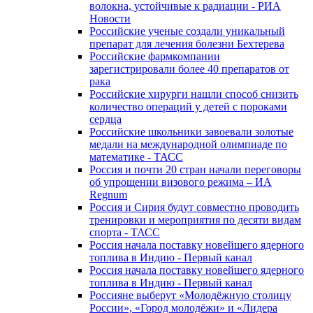
волокна, устойчивые к радиации - РИА
Новости
Российские ученые создали уникальный
препарат для лечения болезни Бехтерева
Российские фармкомпании
зарегистрировали более 40 препаратов от
рака
Российские хирурги нашли способ снизить
количество операций у детей с пороками
сердца
Российские школьники завоевали золотые
медали на международной олимпиаде по
математике - ТАСС
Россия и почти 20 стран начали переговоры
об упрощении визового режима – ИА
Regnum
Россия и Сирия будут совместно проводить
тренировки и мероприятия по десяти видам
спорта - ТАСС
Россия начала поставку новейшего ядерного
топлива в Индию - Первый канал
Россия начала поставку новейшего ядерного
топлива в Индию - Первый канал
Россияне выберут «Молодёжную столицу
России», «Город молодёжи» и «Лидера