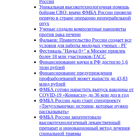
России
Уникальная высокотехнологичная помощь
бойцам СВО: врачи ФМБА России провели
первую в стране операцию неоперабельной
опух
Ученые создали композитные наноцветы
против рака печени
Фальков: Правительство России создает все
условия для работы молодых ученых - РГ
Фестиваль "Наука 0+" в Москве привлек
более 18 млн участников-ТАСС
Финансирование науки в РФ достигло 1,6
трлн рублей
Финансирование предупреждения
профзаболеваний может вырасти до 43,83
млрд рублей
ФМБА готово нарастить выпуск вакцины от
COVID-19 «Конвасэл» до 36 млн доз в год
ФМБА России дало старт спецпроекту
«Треугольнички: истории, которые нужно
рассказывать»
ФМБА России запатентовало
высокотехнологичный лекарственный
препарат и инновационный метод лечения
спинальной травмы