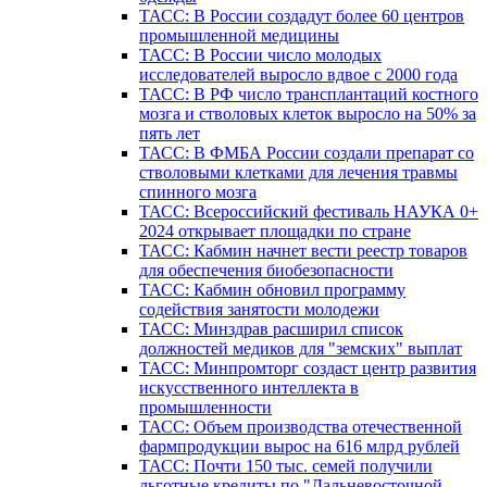
ТАСС: В России создадут более 60 центров
промышленной медицины
ТАСС: В России число молодых
исследователей выросло вдвое с 2000 года
ТАСС: В РФ число трансплантаций костного
мозга и стволовых клеток выросло на 50% за
пять лет
ТАСС: В ФМБА России создали препарат со
стволовыми клетками для лечения травмы
спинного мозга
ТАСС: Всероссийский фестиваль НАУКА 0+
2024 открывает площадки по стране
ТАСС: Кабмин начнет вести реестр товаров
для обеспечения биобезопасности
ТАСС: Кабмин обновил программу
содействия занятости молодежи
ТАСС: Минздрав расширил список
должностей медиков для "земских" выплат
ТАСС: Минпромторг создаст центр развития
искусственного интеллекта в
промышленности
ТАСС: Объем производства отечественной
фармпродукции вырос на 616 млрд рублей
ТАСС: Почти 150 тыс. семей получили
льготные кредиты по "Дальневосточной