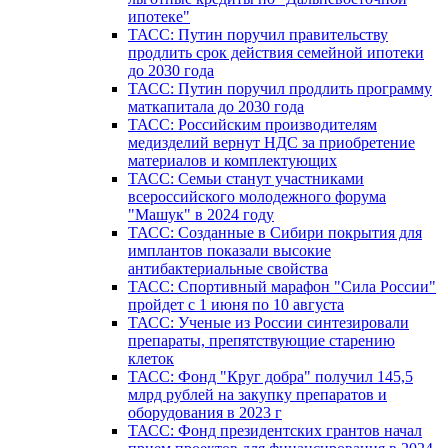
ипотеке"
ТАСС: Путин поручил правительству
продлить срок действия семейной ипотеки
до 2030 года
ТАСС: Путин поручил продлить программу
маткапитала до 2030 года
ТАСС: Российским производителям
медизделий вернут НДС за приобретение
материалов и комплектующих
ТАСС: Семьи станут участниками
всероссийского молодежного форума
"Машук" в 2024 году
ТАСС: Созданные в Сибири покрытия для
имплантов показали высокие
антибактериальные свойства
ТАСС: Спортивный марафон "Сила России"
пройдет с 1 июня по 10 августа
ТАСС: Ученые из России синтезировали
препараты, препятствующие старению
клеток
ТАСС: Фонд "Круг добра" получил 145,5
млрд рублей на закупку препаратов и
оборудования в 2023 г
ТАСС: Фонд президентских грантов начал