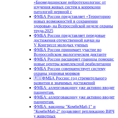
«Биомедицинские нейротехнологии: от
изучения живых систем к коррекции
патологий нервной с
ФМБА России представляет «Территорию
новых возможностей в сохранении
здоровья» на Всероссийской неделе охраны
труда-2025
ФМБА России представляет передовые
достижения отечественной науки на
V Конгрессе молодых ученых
ФМБА России принимает участие во
Всероссийском экологическом диктанте
ФМБА России расширяет границы помощи:
новые центры комплексной реабилитации
ФМБА России совершенствует систему
охраны здоровья моряков
🇷🇺ФМБА России: год стремительного
развития и значимых достижений
ФМБА: аллерговакцину уже активно вводят
пациентам.
ФМБА: аллерговакцину уже активно вводят
пациентам.
ФМБА: вакцины "КомбиМаб-1" и
"КомбиМаб-2" подавляют репликацию ВИЧ
у животных