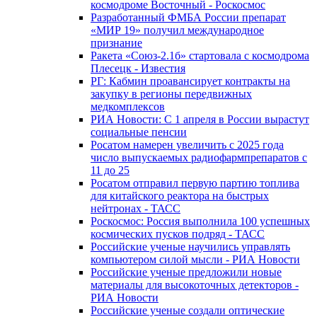
космодроме Восточный - Роскосмос
Разработанный ФМБА России препарат
«МИР 19» получил международное
признание
Ракета «Союз-2.1б» стартовала с космодрома
Плесецк - Известия
РГ: Кабмин проавансирует контракты на
закупку в регионы передвижных
медкомплексов
РИА Новости: С 1 апреля в России вырастут
социальные пенсии
Росатом намерен увеличить с 2025 года
число выпускаемых радиофармпрепаратов с
11 до 25
Росатом отправил первую партию топлива
для китайского реактора на быстрых
нейтронах - ТАСС
Роскосмос: Россия выполнила 100 успешных
космических пусков подряд - ТАСС
Российские ученые научились управлять
компьютером силой мысли - РИА Новости
Российские ученые предложили новые
материалы для высокоточных детекторов -
РИА Новости
Российские ученые создали оптические