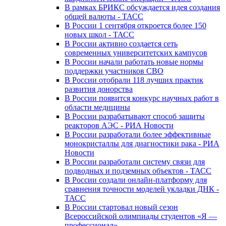
В рамках БРИКС обсуждается идея создания
общей валюты - ТАСС
В России 1 сентября откроется более 150
новых школ - ТАСС
В России активно создается сеть
современных университетских кампусов
В России начали работать новые нормы
поддержки участников СВО
В России отобрали 118 лучших практик
развития донорства
В России появится конкурс научных работ в
области медицины
В России разрабатывают способ защиты
реакторов АЭС - РИА Новости
В России разработали более эффективные
монокристаллы для диагностики рака - РИА
Новости
В России разработали систему связи для
подводных и подземных объектов - ТАСС
В России создали онлайн-платформу для
сравнения точности моделей укладки ДНК -
ТАСС
В России стартовал новый сезон
Всероссийской олимпиады студентов «Я —
профессионал»