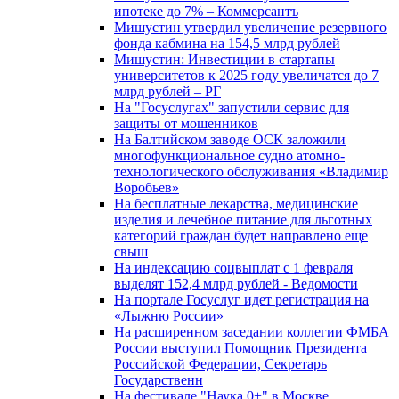
ипотеке до 7% – Коммерсантъ
Мишустин утвердил увеличение резервного
фонда кабмина на 154,5 млрд рублей
Мишустин: Инвестиции в стартапы
университетов к 2025 году увеличатся до 7
млрд рублей – РГ
На "Госуслугах" запустили сервис для
защиты от мошенников
На Балтийском заводе ОСК заложили
многофункциональное судно атомно-
технологического обслуживания «Владимир
Воробьев»
На бесплатные лекарства, медицинские
изделия и лечебное питание для льготных
категорий граждан будет направлено еще
свыш
На индексацию соцвыплат с 1 февраля
выделят 152,4 млрд рублей - Ведомости
На портале Госуслуг идет регистрация на
«Лыжню России»
На расширенном заседании коллегии ФМБА
России выступил Помощник Президента
Российской Федерации, Секретарь
Государственн
На фестивале "Наука 0+" в Москве