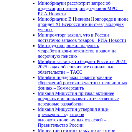
Минобрнауки рассмотрит запрос об
индексации стипендий до уровня МРОТ -
РИА Новости
Минобрнауки: В Нижнем Новгороде в июне
пройдет XI Всероссийский съезд молодых
ученых
Минпромторг заявил, что в России
достаточно запасов товаров - РИА Новости
Минтруд предложил наделить
медработников-протезистов правом на
досрочную пенсию
Минфин заявил, что бюджет России в 2023-
2025 годах обеспечит все социальные
обязательства – ТАСС
Минфин поддержал гарантирование
сбережений россиян в частных пенсионных
фондах – Коммерсантъ
Михаил Мишустин призвал активнее
внедрять и использовать отечественные
передовые разработки
Михаил Мишустин утвердил вице-
премьеров – кураторов
высокотехнологичных отраслей –
Правительство России
Мишустин снизил ставку по льготной