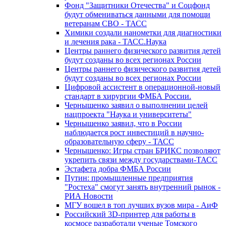
Фонд "Защитники Отечества" и Соцфонд
будут обмениваться данными для помощи
ветеранам СВО - ТАСС
Химики создали нанометки для диагностики
и лечения рака - ТАСС.Наука
Центры раннего физического развития детей
будут созданы во всех регионах России
Центры раннего физического развития детей
будут созданы во всех регионах России
Цифровой ассистент в операционной-новый
стандарт в хирургии ФМБА России.
Чернышенко заявил о выполнении целей
нацпроекта "Наука и университеты"
Чернышенко заявил, что в России
наблюдается рост инвестиций в научно-
образовательную сферу - ТАСС
Чернышенко: Игры стран БРИКС позволяют
укрепить связи между государствами-ТАСС
Эстафета добра ФМБА России
Путин: промышленные предприятия
"Ростеха" смогут занять внутренний рынок -
РИА Новости
МГУ вошел в топ лучших вузов мира - АиФ
Российский 3D-принтер для работы в
космосе разработали ученые Томского