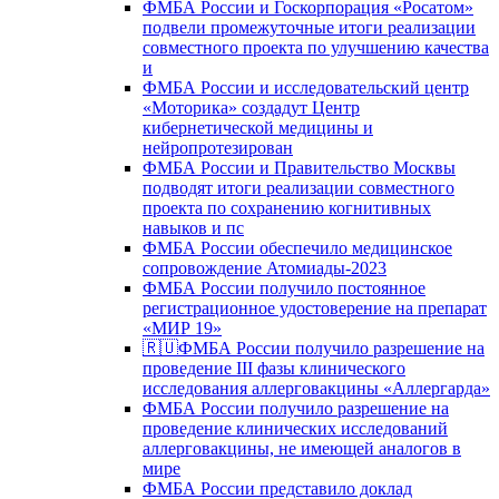
ФМБА России и Госкорпорация «Росатом»
подвели промежуточные итоги реализации
совместного проекта по улучшению качества
и
ФМБА России и исследовательский центр
«Моторика» создадут Центр
кибернетической медицины и
нейропротезирован
ФМБА России и Правительство Москвы
подводят итоги реализации совместного
проекта по сохранению когнитивных
навыков и пс
ФМБА России обеспечило медицинское
сопровождение Атомиады-2023
ФМБА России получило постоянное
регистрационное удостоверение на препарат
«МИР 19»
🇷🇺ФМБА России получило разрешение на
проведение III фазы клинического
исследования аллерговакцины «Аллергарда»
ФМБА России получило разрешение на
проведение клинических исследований
аллерговакцины, не имеющей аналогов в
мире
ФМБА России представило доклад