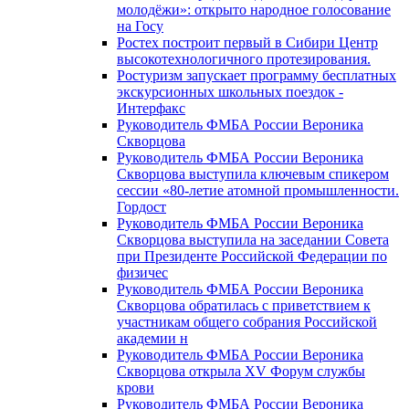
молодёжи»: открыто народное голосование
на Госу
Ростех построит первый в Сибири Центр
высокотехнологичного протезирования.
Ростуризм запускает программу бесплатных
экскурсионных школьных поездок -
Интерфакс
Руководитель ФМБА России Вероника
Скворцова
Руководитель ФМБА России Вероника
Скворцова выступила ключевым спикером
сессии «80-летие атомной промышленности.
Гордост
Руководитель ФМБА России Вероника
Скворцова выступила на заседании Совета
при Президенте Российской Федерации по
физичес
Руководитель ФМБА России Вероника
Скворцова обратилась с приветствием к
участникам общего собрания Российской
академии н
Руководитель ФМБА России Вероника
Скворцова открыла XV Форум службы
крови
Руководитель ФМБА России Вероника