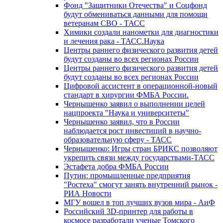
Фонд "Защитники Отечества" и Соцфонд
будут обмениваться данными для помощи
ветеранам СВО - ТАСС
Химики создали нанометки для диагностики
и лечения рака - ТАСС.Наука
Центры раннего физического развития детей
будут созданы во всех регионах России
Центры раннего физического развития детей
будут созданы во всех регионах России
Цифровой ассистент в операционной-новый
стандарт в хирургии ФМБА России.
Чернышенко заявил о выполнении целей
нацпроекта "Наука и университеты"
Чернышенко заявил, что в России
наблюдается рост инвестиций в научно-
образовательную сферу - ТАСС
Чернышенко: Игры стран БРИКС позволяют
укрепить связи между государствами-ТАСС
Эстафета добра ФМБА России
Путин: промышленные предприятия
"Ростеха" смогут занять внутренний рынок -
РИА Новости
МГУ вошел в топ лучших вузов мира - АиФ
Российский 3D-принтер для работы в
космосе разработали ученые Томского