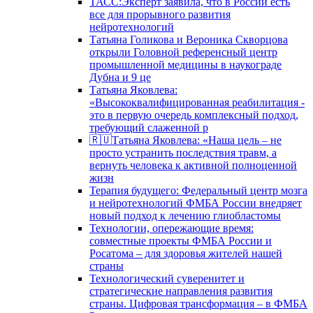
ТАСС:Эксперт заявила, что в России есть
все для прорывного развития
нейротехнологий
Татьяна Голикова и Вероника Скворцова
открыли Головной референсный центр
промышленной медицины в наукограде
Дубна и 9 це
Татьяна Яковлева:
«Высококвалифицированная реабилитация -
это в первую очередь комплексный подход,
требующий слаженной р
🇷🇺Татьяна Яковлева: «Наша цель – не
просто устранить последствия травм, а
вернуть человека к активной полноценной
жизн
Терапия будущего: Федеральный центр мозга
и нейротехнологий ФМБА России внедряет
новый подход к лечению глиобластомы
Технологии, опережающие время:
совместные проекты ФМБА России и
Росатома – для здоровья жителей нашей
страны
Технологический суверенитет и
стратегические направления развития
страны. Цифровая трансформация – в ФМБА