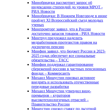
Минобрнауки рассмотрит запрос об
индексации стипендий до уровня МРОТ -
РИА Новости
Минобрнауки: В Нижнем Новгороде в июне
пройдет XI Всероссийский съезд молодых
ученых
Минпромторг заявил, что в России
достаточно запасов товаров - РИА Новости
Минтруд предложил наделить
медработников-протезистов правом на
досрочную пенсию
Минфин заявил, что бюджет России в 2023-
2025 годах обеспечит все социальные
обязательства – ТАСС
Минфин поддержал гарантирование
сбережений россиян в частных пенсионных
фондах – Коммерсантъ
Михаил Мишустин призвал активнее
внедрять и использовать отечественные
передовые разработки
Михаил Мишустин утвердил вице-
премьеров – кураторов
высокотехнологичных отраслей –
Правительство России
Мишустин снизил ставку по льготной