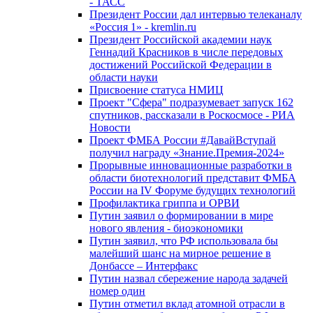
- ТАСС
Президент России дал интервью телеканалу
«Россия 1» - kremlin.ru
Президент Российской академии наук
Геннадий Красников в числе передовых
достижений Российской Федерации в
области науки
Присвоение статуса НМИЦ
Проект "Сфера" подразумевает запуск 162
спутников, рассказали в Роскосмосе - РИА
Новости
Проект ФМБА России #ДавайВступай
получил награду «Знание.Премия-2024»
Прорывные инновационные разработки в
области биотехнологий представит ФМБА
России на IV Форуме будущих технологий
Профилактика гриппа и ОРВИ
Путин заявил о формировании в мире
нового явления - биоэкономики
Путин заявил, что РФ использовала бы
малейший шанс на мирное решение в
Донбассе – Интерфакс
Путин назвал сбережение народа задачей
номер один
Путин отметил вклад атомной отрасли в