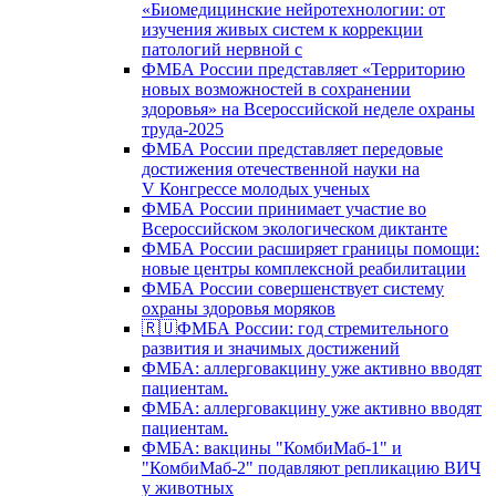
«Биомедицинские нейротехнологии: от
изучения живых систем к коррекции
патологий нервной с
ФМБА России представляет «Территорию
новых возможностей в сохранении
здоровья» на Всероссийской неделе охраны
труда-2025
ФМБА России представляет передовые
достижения отечественной науки на
V Конгрессе молодых ученых
ФМБА России принимает участие во
Всероссийском экологическом диктанте
ФМБА России расширяет границы помощи:
новые центры комплексной реабилитации
ФМБА России совершенствует систему
охраны здоровья моряков
🇷🇺ФМБА России: год стремительного
развития и значимых достижений
ФМБА: аллерговакцину уже активно вводят
пациентам.
ФМБА: аллерговакцину уже активно вводят
пациентам.
ФМБА: вакцины "КомбиМаб-1" и
"КомбиМаб-2" подавляют репликацию ВИЧ
у животных