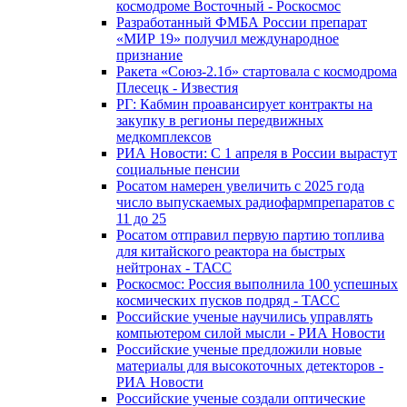
космодроме Восточный - Роскосмос
Разработанный ФМБА России препарат
«МИР 19» получил международное
признание
Ракета «Союз-2.1б» стартовала с космодрома
Плесецк - Известия
РГ: Кабмин проавансирует контракты на
закупку в регионы передвижных
медкомплексов
РИА Новости: С 1 апреля в России вырастут
социальные пенсии
Росатом намерен увеличить с 2025 года
число выпускаемых радиофармпрепаратов с
11 до 25
Росатом отправил первую партию топлива
для китайского реактора на быстрых
нейтронах - ТАСС
Роскосмос: Россия выполнила 100 успешных
космических пусков подряд - ТАСС
Российские ученые научились управлять
компьютером силой мысли - РИА Новости
Российские ученые предложили новые
материалы для высокоточных детекторов -
РИА Новости
Российские ученые создали оптические