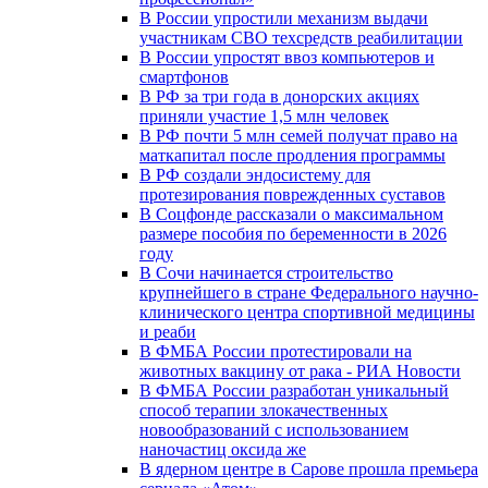
В России упростили механизм выдачи
участникам СВО техсредств реабилитации
В России упростят ввоз компьютеров и
смартфонов
В РФ за три года в донорских акциях
приняли участие 1,5 млн человек
В РФ почти 5 млн семей получат право на
маткапитал после продления программы
В РФ создали эндосистему для
протезирования поврежденных суставов
В Соцфонде рассказали о максимальном
размере пособия по беременности в 2026
году
В Сочи начинается строительство
крупнейшего в стране Федерального научно-
клинического центра спортивной медицины
и реаби
В ФМБА России протестировали на
животных вакцину от рака - РИА Новости
В ФМБА России разработан уникальный
способ терапии злокачественных
новообразований с использованием
наночастиц оксида же
В ядерном центре в Сарове прошла премьера