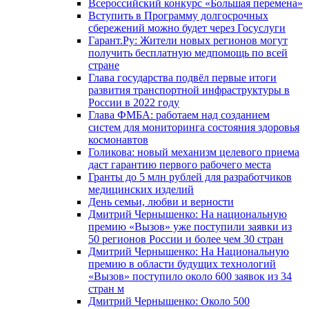
Всероссийский конкурс «Большая перемена»
Вступить в Программу долгосрочных
сбережений можно будет через Госуслуги
Гарант.Ру: Жители новых регионов могут
получить бесплатную медпомощь по всей
стране
Глава государства подвёл первые итоги
развития транспортной инфраструктуры в
России в 2022 году
Глава ФМБА: работаем над созданием
систем для мониторинга состояния здоровья
космонавтов
Голикова: новый механизм целевого приема
даст гарантию первого рабочего места
Гранты до 5 млн рублей для разработчиков
медицинских изделий
День семьи, любви и верности
Дмитрий Чернышенко: На национальную
премию «Вызов» уже поступили заявки из
50 регионов России и более чем 30 стран
Дмитрий Чернышенко: На Национальную
премию в области будущих технологий
«Вызов» поступило около 600 заявок из 34
стран м
Дмитрий Чернышенко: Около 500