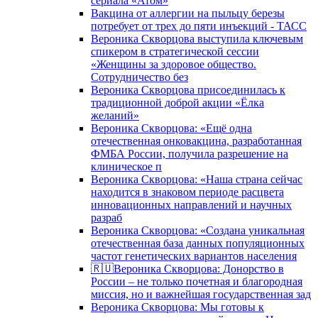
сериала «Атом»
Вакцина от аллергии на пыльцу березы
потребует от трех до пяти инъекций - ТАСС
Вероника Скворцова выступила ключевым
спикером в стратегической сессии
«Женщины за здоровое общество.
Сотрудничество без
Вероника Скворцова присоединилась к
традиционной доброй акции «Ёлка
желаний»
Вероника Скворцова: «Ещё одна
отечественная онковакцина, разработанная
ФМБА России, получила разрешение на
клиническое п
Вероника Скворцова: «Наша страна сейчас
находится в знаковом периоде расцвета
инновационных направлений и научных
разраб
Вероника Скворцова: «Создана уникальная
отечественная база данных популяционных
частот генетических вариантов населения
🇷🇺Вероника Скворцова: Донорство в
России – не только почетная и благородная
миссия, но и важнейшая государственная зад
Вероника Скворцова: Мы готовы к