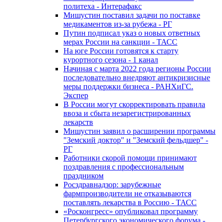
политеха - Интерафакс
Мишустин поставил задачи по поставке
медикаментов из-за рубежа - РГ
Путин подписал указ о новых ответных
мерах России на санкции - ТАСС
На юге России готовятся к старту
курортного сезона - 1 канал
Начиная с марта 2022 года регионы России
последовательно внедряют антикризисные
меры поддержки бизнеса - РАНХиГС.
Экспер
В России могут скорректировать правила
ввоза и сбыта незарегистрированных
лекарств
Мишустин заявил о расширении программы
"Земский доктор" и "Земский фельдшер" -
РГ
Работники скорой помощи принимают
поздравления с профессиональным
праздником
Росздравнадзор: зарубежные
фармпроизводители не отказываются
поставлять лекарства в Россию - ТАСС
«Росконгресс» опубликовал программу
Петербургского экономического форума -