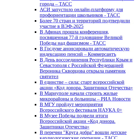
города – ТАСС
АСИ запустило онлайн-платформу для
профориентации школьников - ТАСС
Более 70 стран и территорий подтвердили
участие в ВЭФ-2025
В Афинах прошла конференция,
посвященная 77-й годовщине Великой
Победы над фашизмом - ТАСС
В Госдуме анонсировали автоматическую
индексацию пенсий – Коммерсантъ
В День воссоединения Республики Крым и
Севастополя с Российской Федерацией
Вероника Скворцова открыла памятник
святител
В единстве – сила: старт всероссийской
акции «Код донора. Защитники Отечества»
В Мариуполе начали строить жилые
микрорайоны и больницы – РИА Новости
В МГУ пройдут мероприятия
Всероссийского фестиваля НАУКА 0+
В Музее Победы подвели итоги
Всероссийской акции «Код донора.
Защитники Отечества»
В перечни "Круга добра" вошли детские
кардиологические операции - ТАСС