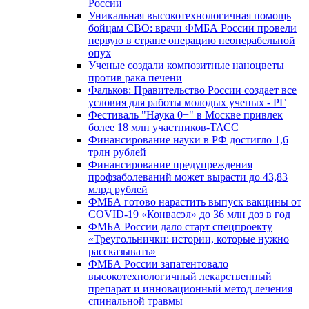
России
Уникальная высокотехнологичная помощь
бойцам СВО: врачи ФМБА России провели
первую в стране операцию неоперабельной
опух
Ученые создали композитные наноцветы
против рака печени
Фальков: Правительство России создает все
условия для работы молодых ученых - РГ
Фестиваль "Наука 0+" в Москве привлек
более 18 млн участников-ТАСС
Финансирование науки в РФ достигло 1,6
трлн рублей
Финансирование предупреждения
профзаболеваний может вырасти до 43,83
млрд рублей
ФМБА готово нарастить выпуск вакцины от
COVID-19 «Конвасэл» до 36 млн доз в год
ФМБА России дало старт спецпроекту
«Треугольнички: истории, которые нужно
рассказывать»
ФМБА России запатентовало
высокотехнологичный лекарственный
препарат и инновационный метод лечения
спинальной травмы