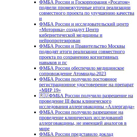
ФМБА России и Госкорпорация «Росатом»
подвели промежуточные итоги реализации
совместного проекта по улучшению качества
и
ФМБА России и исследовательский центр
«Моторика» создадут Центр
кибернетической медицины и
нейропротезирован
ФМБА России и Правительство Москвы
подводят итоги реализации совместного
проекта по сохранению когнитивных
навыков и пс
ФМБА России обеспечило медицинское
сопровождение Атомиады-2023
ФМБА России получило постоянное
регистрационное удостоверение на препарат
«МИР 19»
🇷🇺ФМБА России получило разрешение на
проведение III фазы клинического
исследования аллерговакцины «Аллергарда»
ФМБА России получило разрешение на
проведение клинических исследований
аллерговакцины, не имеющей аналогов в
мире
ФМБА России представило доклад