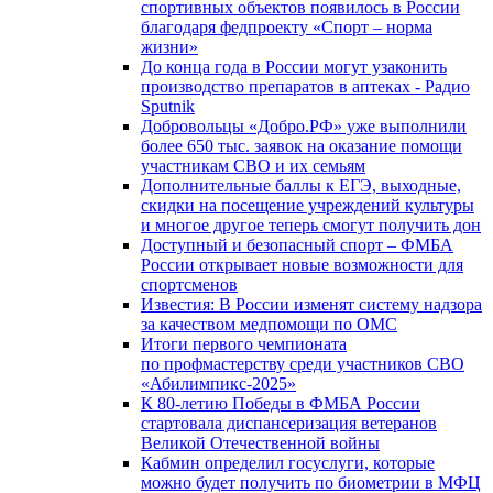
спортивных объектов появилось в России
благодаря федпроекту «Спорт – норма
жизни»
До конца года в России могут узаконить
производство препаратов в аптеках - Радио
Sputnik
Добровольцы «Добро.РФ» уже выполнили
более 650 тыс. заявок на оказание помощи
участникам СВО и их семьям
Дополнительные баллы к ЕГЭ, выходные,
скидки на посещение учреждений культуры
и многое другое теперь смогут получить дон
Доступный и безопасный спорт – ФМБА
России открывает новые возможности для
спортсменов
Известия: В России изменят систему надзора
за качеством медпомощи по ОМС
Итоги первого чемпионата
по профмастерству среди участников СВО
«Абилимпикс-2025»
К 80-летию Победы в ФМБА России
стартовала диспансеризация ветеранов
Великой Отечественной войны
Кабмин определил госуслуги, которые
можно будет получить по биометрии в МФЦ