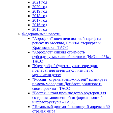
2021 год
2020 год
2019 год
2018 год
2017 год
2016 год
2015 год
Федеральные новости
"Аэрофлот" ввел пенсионный тариф на
рейсах из Москвы, Санкт-Петербурга и
Красноярска - ТАСС
"Аэрофлот" снизил стоимость
субсидируемых авиабилетов в ДФО на 25% -
ТАСС
"Круг добра" будет закупать еще один
препарат для детей двух-пяти лет с
муковисцидозом
"Россия - страна возможностей" планирует
помочь молодежи Донбасса реализовать
свои проекты - ТАСС
"Ростех" начал производство роутеров для
создания защищенной информационной
инфраструктуры - ТАСС
"Тотальный диктант" напишут 5 апреля в 50
странах мира