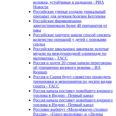
волокна, устойчивые к радиации - РИА
Новости
Российские ученые создали уникальный
препарат для лечения болезни Бехтерева
Российские фармкомпании
зарегистрировали более 40 препаратов от
рака
Российские хирурги нашли способ снизить
количество операций у детей с пороками
сердца
Российские школьники завоевали золотые
медали на международной олимпиаде по
математике - ТАСС
Россия и почти 20 стран начали переговоры
об упрощении визового режима – ИА
Regnum
Россия и Сирия будут совместно проводить
тренировки и мероприятия по десяти видам
спорта - ТАСС
Россия начала поставку новейшего ядерного
топлива в Индию - Первый канал
Россия начала поставку новейшего ядерного
топлива в Индию - Первый канал
Россияне выберут «Молодёжную столицу
России», «Город молодёжи» и «Лидера