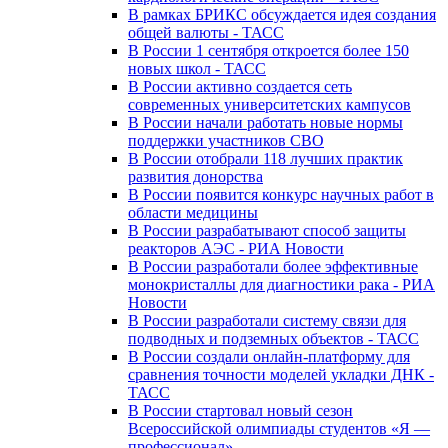
В рамках БРИКС обсуждается идея создания
общей валюты - ТАСС
В России 1 сентября откроется более 150
новых школ - ТАСС
В России активно создается сеть
современных университетских кампусов
В России начали работать новые нормы
поддержки участников СВО
В России отобрали 118 лучших практик
развития донорства
В России появится конкурс научных работ в
области медицины
В России разрабатывают способ защиты
реакторов АЭС - РИА Новости
В России разработали более эффективные
монокристаллы для диагностики рака - РИА
Новости
В России разработали систему связи для
подводных и подземных объектов - ТАСС
В России создали онлайн-платформу для
сравнения точности моделей укладки ДНК -
ТАСС
В России стартовал новый сезон
Всероссийской олимпиады студентов «Я —
профессионал»