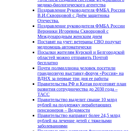
медико-биологического агентства
Поздравление Руководителя ФМБА России
В.И.Скворцовой с Днём защитника
Отечества.
Поздравление руководителя ФМБА России
Вероники Игоревны Скворцовой с
Международным женским днем
Поставят на учет: ветераны СВО получат
медпомощь автоматически
Посылки жителям Курской и Белгородской
областей можно отправить Почтой
бесплатно
Почти полмиллиона человек посетили
грандиозную выставку-форум «Россия» на
ВДНХ за первые три дня ее работы
Правительства РФ и Китая подготовят план
развития сотрудничества до 2030 года –
ТАСС
Правительство выделит свыше 10 млрд
рублей на поддержку неработающих
пенсионеров – Ведомости
Правительство направит более 24,5 млрд
рублей на лечение детей с тяжелыми
заболеваниями