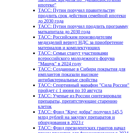
ипотеке"
ТАСС: Путин поручил правительству
продлить срок действия семейной ипотеки
до 2030 года
ТАСС: Путин поручил продлить программу
маткапитала до 2030 года
ТАСС: Российским производителям
медизделий вернут НДС за приобретение
материалов и комплектующих
ТАСС: Семьи станут участниками
всероссийского молодежного форума
"Машук" в 2024 году
ТАСС: Созданные в Сибири покрытия для
имплантов показали высокие
антибактериальные свойства
ТАСС: Спортивный марафон "Сила России"
пройдет с 1 июня по 10 августа
ТАСС: Ученые из России синтезировали
препараты, препятствующие старению
клеток
ТАСС: Фонд "Круг добра" получил 145,5
млрд рублей на закупку препаратов и
оборудования в 2023 г
ТАСС: Фонд президентских грантов начал