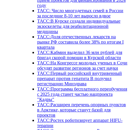
прием проектов для финансирования в 2024
году
ТАСС: Число многодетных семей в России
за последние 8-10 лет выросло вдвое
ТАСС:В Курске создали индивидуальные
экзоскелеты для реабилитационной
медицины
ТАСС:Доля отечественных лекарств на
рынке РФ составила более 38% по итогам I
квартала
ТАСС:Кабмин выделил 36 млн рублей для
бригад скорой помощи в Курской области
ТАСС:На Конгрессе молодых ученых в Сочи
обсудят развитие регионов за счет науки
ТАСС:Первый российский внутривенный
препарат против гепатита В получил
регистрацию Минздрава
ТАСС:Программа бесплатного переобучения
с 2025 года станет частью нацпроекта
"Кадры"
ТАСС:Расширен перечень опорных пунктов
в Арктике, которые станут базой для
проектов
ТАСС:Ростех роботизирует аппарат HIFU-
терапии