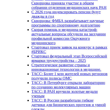
Скворцова приняла участие в общем
собрании отделения медицинских наук РАН
С 2026 года индексировать пенсии будут
дважды в год
Скворцова: ФМБА разрабатывает научные
программы по спортивному долголетию
Скорая помощь и медицина катастроф:
актуальные вопросы обсудили на заседании
профильной комиссии Окружного
медицинского
Стартовал прием заявок на конкурс в рамках
#БРИКС
Стартовал федеральный этап Всероссийской
ярмарки трудоустройства – 2025
Стратегическое развитие страны и
инновационные технологии в медицине.
ТАСС: Более 1 млн жителей новых регионов
получили полисы ОМС
ТАСС: В Петербурге открыли лабораторию
по созданию молекулярных машин
ТАСС: В РАН вручили золотые медали
ученым
ТАСС: В России разработали гибкие
датчики для бионических протезов и умной
одежды