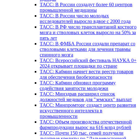
ТАСС: В России создадут более 60 центров
промышленной медицины
ТАСС: В России число молодых
исследователей выросло вдвое с 2000 года
ТАСС: В РФ число трансплантаций костного
мозга и стволовых клеток выросло на 50% за
пять лет
ТАСС: В ФМБА России создали препарат со
стволовыми клетками для лечения травмы
спинного мозга
ТАСС: Всероссийский фестиваль НАУКА 0+
2024 открывает площадки по стране
ТАСС: Кабмин начнет вести реестр товаров
для обеспечения биобезопасности
ТАСС: Кабмин обновил программу
содействия занятости молодежи
ТАСС: Минздрав расширил список
должностей медиков для "земских" выплат
ТАСС: Минпромторг создаст центр развития
искусственного интеллекта в
промышленности
ТАСС: Объем производства отечественной
фармпродукции вырос на 616 млрд рублей
ТАСС: Почти 150 тыс. семей получили
льготные кредиты по "Дальневосточной