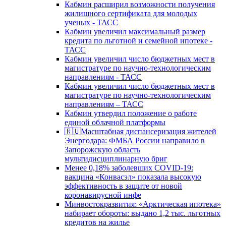
Кабмин расширил возможности получения
жилищного сертификата для молодых
ученых - ТАСС
Кабмин увеличил максимальный размер
кредита по льготной и семейной ипотеке -
ТАСС
Кабмин увеличил число бюджетных мест в
магистратуре по научно-технологическим
направлениям - ТАСС
Кабмин увеличил число бюджетных мест в
магистратуре по научно-технологическим
направлениям – ТАСС
Кабмин утвердил положение о работе
единой облачной платформы
🇷🇺Масштабная диспансеризация жителей
Энергодара: ФМБА России направило в
Запорожскую область
мультидисциплинарную бриг
Менее 0,18% заболевших COVID-19:
вакцина «Конвасэл» показала высокую
эффективность в защите от новой
коронавирусной инфе
Минвостокразвития: «Арктическая ипотека»
набирает обороты: выдано 1,2 тыс. льготных
кредитов на жилье