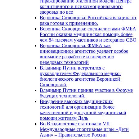
тиражированию эталонной модели Центра
когнитивного и психоэмоционального
здоровья по все
Вероника Скворцова: Российская вакцина от
рака готова к применению.
Вероника Скворцова: специалистами ФМБА
России оказана медицинская помощь более
чем 84 тысячам участников и ветеранов СВО
Вероника Скворцова: ФМБА как
инновационное агентство уделяет особое
внимание разработке и внедрению
передовых технологий
Владимир Путин встретился с
руководителем Федерального медико-
биологического агентства Вероникой
Скворцовой.
Владимир Путин принял участие в Форуме
будущих технологий.
Внедрение высоких медицинских
технологий для организации более
качественной и доступной медицинской
помощи жителям Даль
Во Владивостоке стартовали VII
Международные спортивные игры «Дети
Азии» – Правительство России