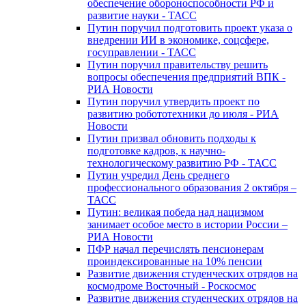
обеспечение обороноспособности РФ и
развитие науки - ТАСС
Путин поручил подготовить проект указа о
внедрении ИИ в экономике, соцсфере,
госуправлении - ТАСС
Путин поручил правительству решить
вопросы обеспечения предприятий ВПК -
РИА Новости
Путин поручил утвердить проект по
развитию робототехники до июля - РИА
Новости
Путин призвал обновить подходы к
подготовке кадров, к научно-
технологическому развитию РФ - ТАСС
Путин учредил День среднего
профессионального образования 2 октября –
ТАСС
Путин: великая победа над нацизмом
занимает особое место в истории России –
РИА Новости
ПФР начал перечислять пенсионерам
проиндексированные на 10% пенсии
Развитие движения студенческих отрядов на
космодроме Восточный - Роскосмос
Развитие движения студенческих отрядов на