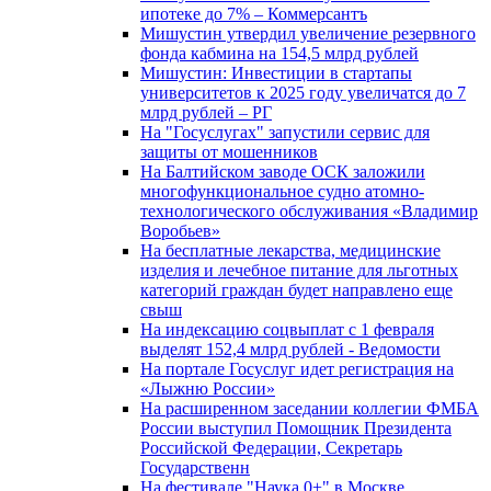
ипотеке до 7% – Коммерсантъ
Мишустин утвердил увеличение резервного
фонда кабмина на 154,5 млрд рублей
Мишустин: Инвестиции в стартапы
университетов к 2025 году увеличатся до 7
млрд рублей – РГ
На "Госуслугах" запустили сервис для
защиты от мошенников
На Балтийском заводе ОСК заложили
многофункциональное судно атомно-
технологического обслуживания «Владимир
Воробьев»
На бесплатные лекарства, медицинские
изделия и лечебное питание для льготных
категорий граждан будет направлено еще
свыш
На индексацию соцвыплат с 1 февраля
выделят 152,4 млрд рублей - Ведомости
На портале Госуслуг идет регистрация на
«Лыжню России»
На расширенном заседании коллегии ФМБА
России выступил Помощник Президента
Российской Федерации, Секретарь
Государственн
На фестивале "Наука 0+" в Москве