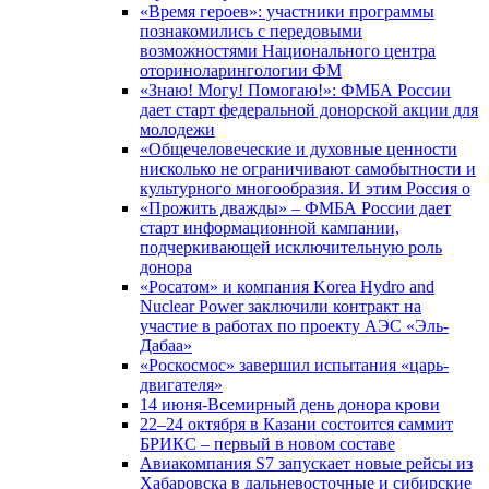
«Время героев»: участники программы
познакомились с передовыми
возможностями Национального центра
оториноларингологии ФМ
«Знаю! Могу! Помогаю!»: ФМБА России
дает старт федеральной донорской акции для
молодежи
«Общечеловеческие и духовные ценности
нисколько не ограничивают самобытности и
культурного многообразия. И этим Россия о
«Прожить дважды» – ФМБА России дает
старт информационной кампании,
подчеркивающей исключительную роль
донора
«Росатом» и компания Korea Hydro and
Nuclear Power заключили контракт на
участие в работах по проекту АЭС «Эль-
Дабаа»
«Роскосмос» завершил испытания «царь-
двигателя»
14 июня-Всемирный день донора крови
22–24 октября в Казани состоится саммит
БРИКС – первый в новом составе
Авиакомпания S7 запускает новые рейсы из
Хабаровска в дальневосточные и сибирские