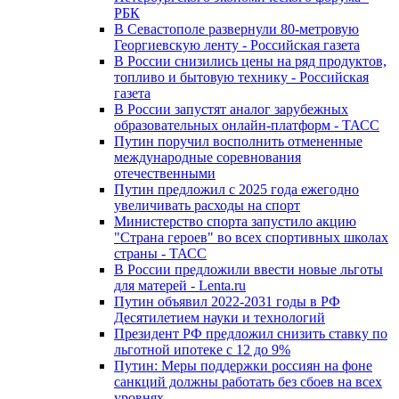
РБК
В Севастополе развернули 80-метровую
Георгиевскую ленту - Российская газета
В России снизились цены на ряд продуктов,
топливо и бытовую технику - Российская
газета
В России запустят аналог зарубежных
образовательных онлайн-платформ - ТАСС
Путин поручил восполнить отмененные
международные соревнования
отечественными
Путин предложил с 2025 года ежегодно
увеличивать расходы на спорт
Министерство спорта запустило акцию
"Страна героев" во всех спортивных школах
страны - ТАСС
В России предложили ввести новые льготы
для матерей - Lenta.ru
Путин объявил 2022-2031 годы в РФ
Десятилетием науки и технологий
Президент РФ предложил снизить ставку по
льготной ипотеке с 12 до 9%
Путин: Меры поддержки россиян на фоне
санкций должны работать без сбоев на всех
уровнях