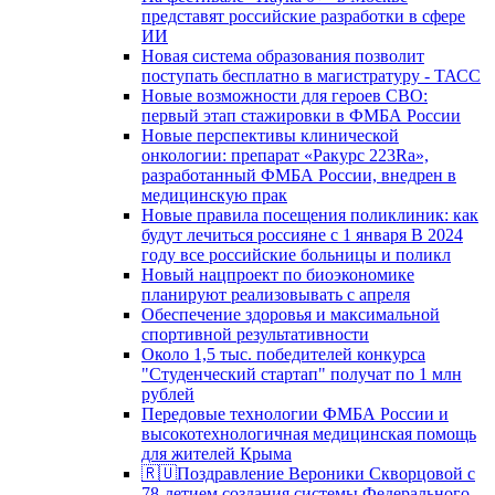
представят российские разработки в сфере
ИИ
Новая система образования позволит
поступать бесплатно в магистратуру - ТАСС
Новые возможности для героев СВО:
первый этап стажировки в ФМБА России
Новые перспективы клинической
онкологии: препарат «Ракурс 223Ra»,
разработанный ФМБА России, внедрен в
медицинскую прак
Новые правила посещения поликлиник: как
будут лечиться россияне с 1 января В 2024
году все российские больницы и поликл
Новый нацпроект по биоэкономике
планируют реализовывать с апреля
Обеспечение здоровья и максимальной
спортивной результативности
Около 1,5 тыс. победителей конкурса
"Студенческий стартап" получат по 1 млн
рублей
Передовые технологии ФМБА России и
высокотехнологичная медицинская помощь
для жителей Крыма
🇷🇺Поздравление Вероники Скворцовой с
78-летием создания системы Федерального