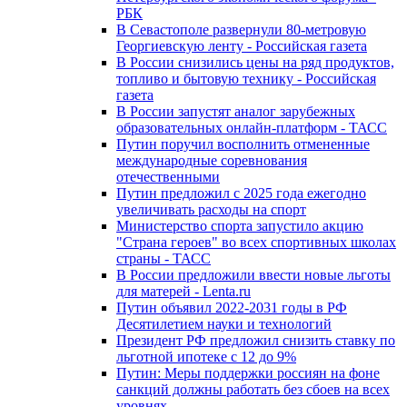
РБК
В Севастополе развернули 80-метровую
Георгиевскую ленту - Российская газета
В России снизились цены на ряд продуктов,
топливо и бытовую технику - Российская
газета
В России запустят аналог зарубежных
образовательных онлайн-платформ - ТАСС
Путин поручил восполнить отмененные
международные соревнования
отечественными
Путин предложил с 2025 года ежегодно
увеличивать расходы на спорт
Министерство спорта запустило акцию
"Страна героев" во всех спортивных школах
страны - ТАСС
В России предложили ввести новые льготы
для матерей - Lenta.ru
Путин объявил 2022-2031 годы в РФ
Десятилетием науки и технологий
Президент РФ предложил снизить ставку по
льготной ипотеке с 12 до 9%
Путин: Меры поддержки россиян на фоне
санкций должны работать без сбоев на всех
уровнях