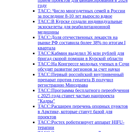
прием проектов для финансирования в 2024
году
ТАСС: Число многодетных семей в России
за последние 8-10 лет выросло вдвое
ТАСС:В Курске создали индивидуальные
экзоскелеты для реабилитационной
медицины
ТАСС:Доля отечественных лекарств на
рынке РФ составила более 38% по итогам I
квартала
ТАСС:Кабмин выделил 36 млн рублей для
бригад скорой помощи в Курской области
ТАСС:На Конгрессе молодых ученых в Сочи
обсудят развитие регионов за счет науки
ТАСС:Первый российский внутривенный
препарат против гепатита В получил
регистрацию Минздрава
ТАСС:Программа бесплатного переобучения
с 2025 года станет частью нацпроекта
"Кадры"
ТАСС:Расширен перечень опорных пунктов
в Арктике, которые станут базой для
проектов
ТАСС:Ростех роботизирует аппарат HIFU-
терапии