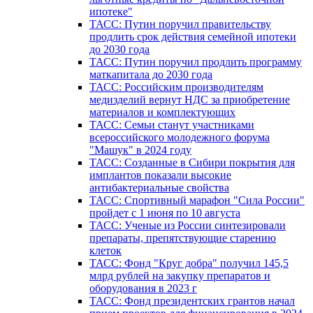
ипотеке"
ТАСС: Путин поручил правительству
продлить срок действия семейной ипотеки
до 2030 года
ТАСС: Путин поручил продлить программу
маткапитала до 2030 года
ТАСС: Российским производителям
медизделий вернут НДС за приобретение
материалов и комплектующих
ТАСС: Семьи станут участниками
всероссийского молодежного форума
"Машук" в 2024 году
ТАСС: Созданные в Сибири покрытия для
имплантов показали высокие
антибактериальные свойства
ТАСС: Спортивный марафон "Сила России"
пройдет с 1 июня по 10 августа
ТАСС: Ученые из России синтезировали
препараты, препятствующие старению
клеток
ТАСС: Фонд "Круг добра" получил 145,5
млрд рублей на закупку препаратов и
оборудования в 2023 г
ТАСС: Фонд президентских грантов начал