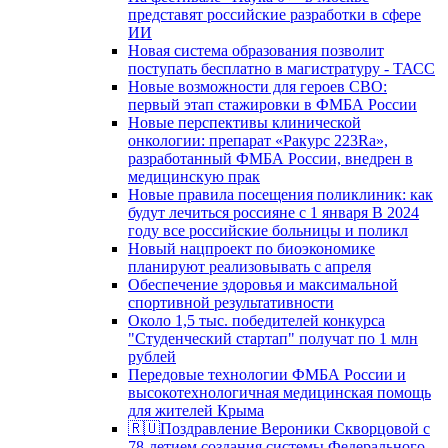
представят российские разработки в сфере
ИИ
Новая система образования позволит
поступать бесплатно в магистратуру - ТАСС
Новые возможности для героев СВО:
первый этап стажировки в ФМБА России
Новые перспективы клинической
онкологии: препарат «Ракурс 223Ra»,
разработанный ФМБА России, внедрен в
медицинскую прак
Новые правила посещения поликлиник: как
будут лечиться россияне с 1 января В 2024
году все российские больницы и поликл
Новый нацпроект по биоэкономике
планируют реализовывать с апреля
Обеспечение здоровья и максимальной
спортивной результативности
Около 1,5 тыс. победителей конкурса
"Студенческий стартап" получат по 1 млн
рублей
Передовые технологии ФМБА России и
высокотехнологичная медицинская помощь
для жителей Крыма
🇷🇺Поздравление Вероники Скворцовой с
78-летием создания системы Федерального