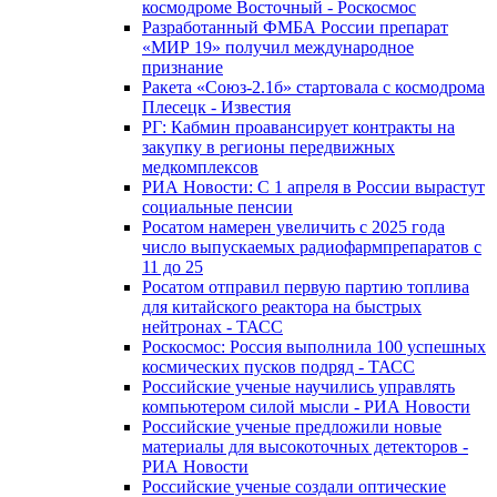
космодроме Восточный - Роскосмос
Разработанный ФМБА России препарат
«МИР 19» получил международное
признание
Ракета «Союз-2.1б» стартовала с космодрома
Плесецк - Известия
РГ: Кабмин проавансирует контракты на
закупку в регионы передвижных
медкомплексов
РИА Новости: С 1 апреля в России вырастут
социальные пенсии
Росатом намерен увеличить с 2025 года
число выпускаемых радиофармпрепаратов с
11 до 25
Росатом отправил первую партию топлива
для китайского реактора на быстрых
нейтронах - ТАСС
Роскосмос: Россия выполнила 100 успешных
космических пусков подряд - ТАСС
Российские ученые научились управлять
компьютером силой мысли - РИА Новости
Российские ученые предложили новые
материалы для высокоточных детекторов -
РИА Новости
Российские ученые создали оптические