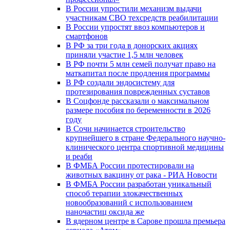
В России упростили механизм выдачи
участникам СВО техсредств реабилитации
В России упростят ввоз компьютеров и
смартфонов
В РФ за три года в донорских акциях
приняли участие 1,5 млн человек
В РФ почти 5 млн семей получат право на
маткапитал после продления программы
В РФ создали эндосистему для
протезирования поврежденных суставов
В Соцфонде рассказали о максимальном
размере пособия по беременности в 2026
году
В Сочи начинается строительство
крупнейшего в стране Федерального научно-
клинического центра спортивной медицины
и реаби
В ФМБА России протестировали на
животных вакцину от рака - РИА Новости
В ФМБА России разработан уникальный
способ терапии злокачественных
новообразований с использованием
наночастиц оксида же
В ядерном центре в Сарове прошла премьера