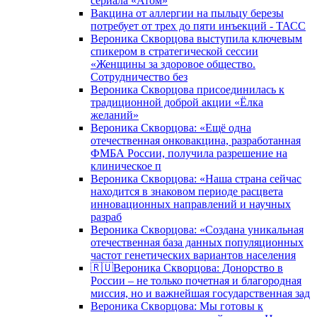
сериала «Атом»
Вакцина от аллергии на пыльцу березы
потребует от трех до пяти инъекций - ТАСС
Вероника Скворцова выступила ключевым
спикером в стратегической сессии
«Женщины за здоровое общество.
Сотрудничество без
Вероника Скворцова присоединилась к
традиционной доброй акции «Ёлка
желаний»
Вероника Скворцова: «Ещё одна
отечественная онковакцина, разработанная
ФМБА России, получила разрешение на
клиническое п
Вероника Скворцова: «Наша страна сейчас
находится в знаковом периоде расцвета
инновационных направлений и научных
разраб
Вероника Скворцова: «Создана уникальная
отечественная база данных популяционных
частот генетических вариантов населения
🇷🇺Вероника Скворцова: Донорство в
России – не только почетная и благородная
миссия, но и важнейшая государственная зад
Вероника Скворцова: Мы готовы к