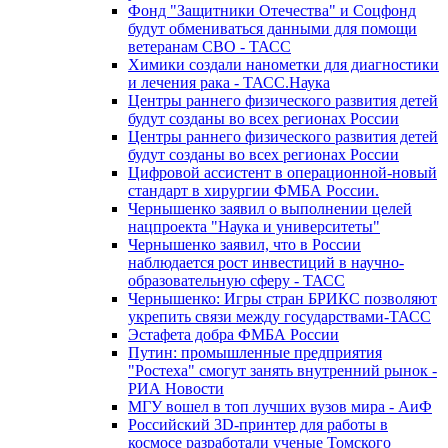
Фонд "Защитники Отечества" и Соцфонд
будут обмениваться данными для помощи
ветеранам СВО - ТАСС
Химики создали нанометки для диагностики
и лечения рака - ТАСС.Наука
Центры раннего физического развития детей
будут созданы во всех регионах России
Центры раннего физического развития детей
будут созданы во всех регионах России
Цифровой ассистент в операционной-новый
стандарт в хирургии ФМБА России.
Чернышенко заявил о выполнении целей
нацпроекта "Наука и университеты"
Чернышенко заявил, что в России
наблюдается рост инвестиций в научно-
образовательную сферу - ТАСС
Чернышенко: Игры стран БРИКС позволяют
укрепить связи между государствами-ТАСС
Эстафета добра ФМБА России
Путин: промышленные предприятия
"Ростеха" смогут занять внутренний рынок -
РИА Новости
МГУ вошел в топ лучших вузов мира - АиФ
Российский 3D-принтер для работы в
космосе разработали ученые Томского