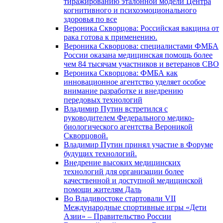
тиражированию эталонной модели Центра
когнитивного и психоэмоционального
здоровья по все
Вероника Скворцова: Российская вакцина от
рака готова к применению.
Вероника Скворцова: специалистами ФМБА
России оказана медицинская помощь более
чем 84 тысячам участников и ветеранов СВО
Вероника Скворцова: ФМБА как
инновационное агентство уделяет особое
внимание разработке и внедрению
передовых технологий
Владимир Путин встретился с
руководителем Федерального медико-
биологического агентства Вероникой
Скворцовой.
Владимир Путин принял участие в Форуме
будущих технологий.
Внедрение высоких медицинских
технологий для организации более
качественной и доступной медицинской
помощи жителям Даль
Во Владивостоке стартовали VII
Международные спортивные игры «Дети
Азии» – Правительство России