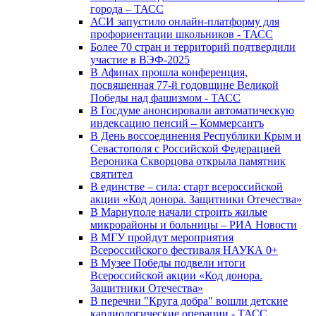
города – ТАСС
АСИ запустило онлайн-платформу для
профориентации школьников - ТАСС
Более 70 стран и территорий подтвердили
участие в ВЭФ-2025
В Афинах прошла конференция,
посвященная 77-й годовщине Великой
Победы над фашизмом - ТАСС
В Госдуме анонсировали автоматическую
индексацию пенсий – Коммерсантъ
В День воссоединения Республики Крым и
Севастополя с Российской Федерацией
Вероника Скворцова открыла памятник
святител
В единстве – сила: старт всероссийской
акции «Код донора. Защитники Отечества»
В Мариуполе начали строить жилые
микрорайоны и больницы – РИА Новости
В МГУ пройдут мероприятия
Всероссийского фестиваля НАУКА 0+
В Музее Победы подвели итоги
Всероссийской акции «Код донора.
Защитники Отечества»
В перечни "Круга добра" вошли детские
кардиологические операции - ТАСС