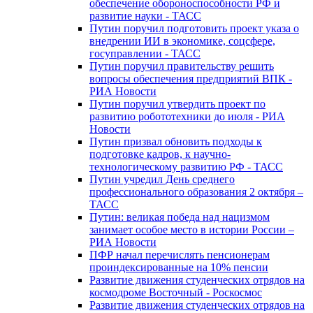
обеспечение обороноспособности РФ и
развитие науки - ТАСС
Путин поручил подготовить проект указа о
внедрении ИИ в экономике, соцсфере,
госуправлении - ТАСС
Путин поручил правительству решить
вопросы обеспечения предприятий ВПК -
РИА Новости
Путин поручил утвердить проект по
развитию робототехники до июля - РИА
Новости
Путин призвал обновить подходы к
подготовке кадров, к научно-
технологическому развитию РФ - ТАСС
Путин учредил День среднего
профессионального образования 2 октября –
ТАСС
Путин: великая победа над нацизмом
занимает особое место в истории России –
РИА Новости
ПФР начал перечислять пенсионерам
проиндексированные на 10% пенсии
Развитие движения студенческих отрядов на
космодроме Восточный - Роскосмос
Развитие движения студенческих отрядов на