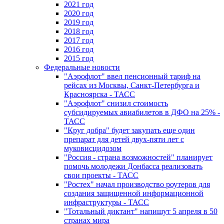
2021 год
2020 год
2019 год
2018 год
2017 год
2016 год
2015 год
Федеральные новости
"Аэрофлот" ввел пенсионный тариф на
рейсах из Москвы, Санкт-Петербурга и
Красноярска - ТАСС
"Аэрофлот" снизил стоимость
субсидируемых авиабилетов в ДФО на 25% -
ТАСС
"Круг добра" будет закупать еще один
препарат для детей двух-пяти лет с
муковисцидозом
"Россия - страна возможностей" планирует
помочь молодежи Донбасса реализовать
свои проекты - ТАСС
"Ростех" начал производство роутеров для
создания защищенной информационной
инфраструктуры - ТАСС
"Тотальный диктант" напишут 5 апреля в 50
странах мира