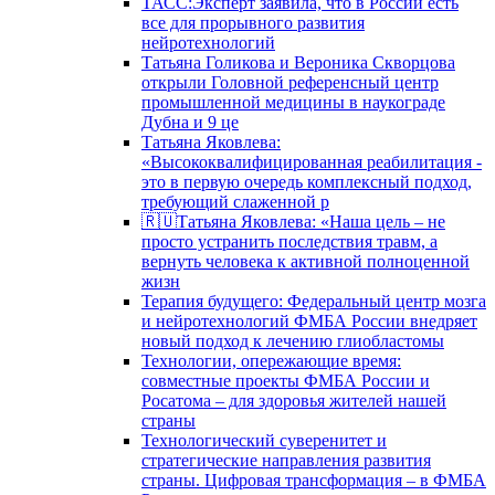
ТАСС:Эксперт заявила, что в России есть
все для прорывного развития
нейротехнологий
Татьяна Голикова и Вероника Скворцова
открыли Головной референсный центр
промышленной медицины в наукограде
Дубна и 9 це
Татьяна Яковлева:
«Высококвалифицированная реабилитация -
это в первую очередь комплексный подход,
требующий слаженной р
🇷🇺Татьяна Яковлева: «Наша цель – не
просто устранить последствия травм, а
вернуть человека к активной полноценной
жизн
Терапия будущего: Федеральный центр мозга
и нейротехнологий ФМБА России внедряет
новый подход к лечению глиобластомы
Технологии, опережающие время:
совместные проекты ФМБА России и
Росатома – для здоровья жителей нашей
страны
Технологический суверенитет и
стратегические направления развития
страны. Цифровая трансформация – в ФМБА