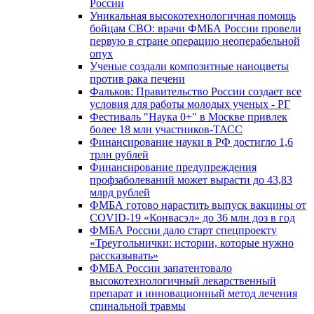
России
Уникальная высокотехнологичная помощь
бойцам СВО: врачи ФМБА России провели
первую в стране операцию неоперабельной
опух
Ученые создали композитные наноцветы
против рака печени
Фальков: Правительство России создает все
условия для работы молодых ученых - РГ
Фестиваль "Наука 0+" в Москве привлек
более 18 млн участников-ТАСС
Финансирование науки в РФ достигло 1,6
трлн рублей
Финансирование предупреждения
профзаболеваний может вырасти до 43,83
млрд рублей
ФМБА готово нарастить выпуск вакцины от
COVID-19 «Конвасэл» до 36 млн доз в год
ФМБА России дало старт спецпроекту
«Треугольнички: истории, которые нужно
рассказывать»
ФМБА России запатентовало
высокотехнологичный лекарственный
препарат и инновационный метод лечения
спинальной травмы