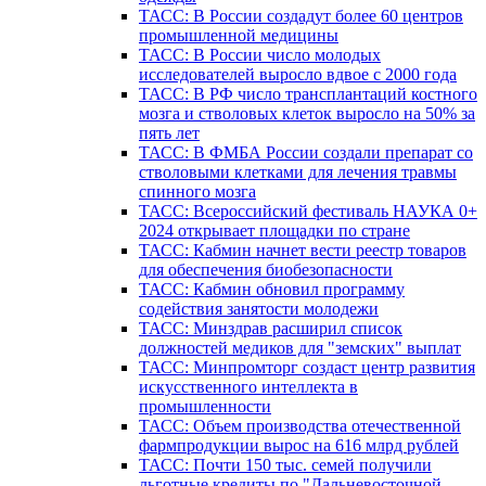
ТАСС: В России создадут более 60 центров
промышленной медицины
ТАСС: В России число молодых
исследователей выросло вдвое с 2000 года
ТАСС: В РФ число трансплантаций костного
мозга и стволовых клеток выросло на 50% за
пять лет
ТАСС: В ФМБА России создали препарат со
стволовыми клетками для лечения травмы
спинного мозга
ТАСС: Всероссийский фестиваль НАУКА 0+
2024 открывает площадки по стране
ТАСС: Кабмин начнет вести реестр товаров
для обеспечения биобезопасности
ТАСС: Кабмин обновил программу
содействия занятости молодежи
ТАСС: Минздрав расширил список
должностей медиков для "земских" выплат
ТАСС: Минпромторг создаст центр развития
искусственного интеллекта в
промышленности
ТАСС: Объем производства отечественной
фармпродукции вырос на 616 млрд рублей
ТАСС: Почти 150 тыс. семей получили
льготные кредиты по "Дальневосточной