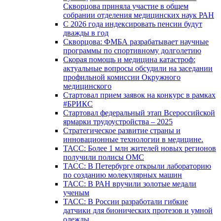
Скворцова приняла участие в общем
собрании отделения медицинских наук РАН
С 2026 года индексировать пенсии будут
дважды в год
Скворцова: ФМБА разрабатывает научные
программы по спортивному долголетию
Скорая помощь и медицина катастроф:
актуальные вопросы обсудили на заседании
профильной комиссии Окружного
медицинского
Стартовал прием заявок на конкурс в рамках
#БРИКС
Стартовал федеральный этап Всероссийской
ярмарки трудоустройства – 2025
Стратегическое развитие страны и
инновационные технологии в медицине.
ТАСС: Более 1 млн жителей новых регионов
получили полисы ОМС
ТАСС: В Петербурге открыли лабораторию
по созданию молекулярных машин
ТАСС: В РАН вручили золотые медали
ученым
ТАСС: В России разработали гибкие
датчики для бионических протезов и умной
одежды