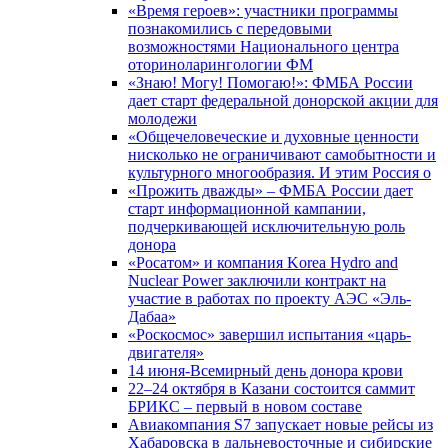
«Время героев»: участники программы
познакомились с передовыми
возможностями Национального центра
оториноларингологии ФМ
«Знаю! Могу! Помогаю!»: ФМБА России
дает старт федеральной донорской акции для
молодежи
«Общечеловеческие и духовные ценности
нисколько не ограничивают самобытности и
культурного многообразия. И этим Россия о
«Прожить дважды» – ФМБА России дает
старт информационной кампании,
подчеркивающей исключительную роль
донора
«Росатом» и компания Korea Hydro and
Nuclear Power заключили контракт на
участие в работах по проекту АЭС «Эль-
Дабаа»
«Роскосмос» завершил испытания «царь-
двигателя»
14 июня-Всемирный день донора крови
22–24 октября в Казани состоится саммит
БРИКС – первый в новом составе
Авиакомпания S7 запускает новые рейсы из
Хабаровска в дальневосточные и сибирские