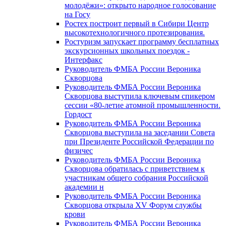
молодёжи»: открыто народное голосование
на Госу
Ростех построит первый в Сибири Центр
высокотехнологичного протезирования.
Ростуризм запускает программу бесплатных
экскурсионных школьных поездок -
Интерфакс
Руководитель ФМБА России Вероника
Скворцова
Руководитель ФМБА России Вероника
Скворцова выступила ключевым спикером
сессии «80-летие атомной промышленности.
Гордост
Руководитель ФМБА России Вероника
Скворцова выступила на заседании Совета
при Президенте Российской Федерации по
физичес
Руководитель ФМБА России Вероника
Скворцова обратилась с приветствием к
участникам общего собрания Российской
академии н
Руководитель ФМБА России Вероника
Скворцова открыла XV Форум службы
крови
Руководитель ФМБА России Вероника