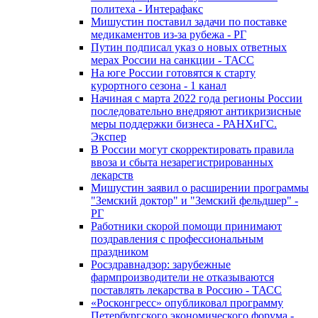
политеха - Интерафакс
Мишустин поставил задачи по поставке
медикаментов из-за рубежа - РГ
Путин подписал указ о новых ответных
мерах России на санкции - ТАСС
На юге России готовятся к старту
курортного сезона - 1 канал
Начиная с марта 2022 года регионы России
последовательно внедряют антикризисные
меры поддержки бизнеса - РАНХиГС.
Экспер
В России могут скорректировать правила
ввоза и сбыта незарегистрированных
лекарств
Мишустин заявил о расширении программы
"Земский доктор" и "Земский фельдшер" -
РГ
Работники скорой помощи принимают
поздравления с профессиональным
праздником
Росздравнадзор: зарубежные
фармпроизводители не отказываются
поставлять лекарства в Россию - ТАСС
«Росконгресс» опубликовал программу
Петербургского экономического форума -