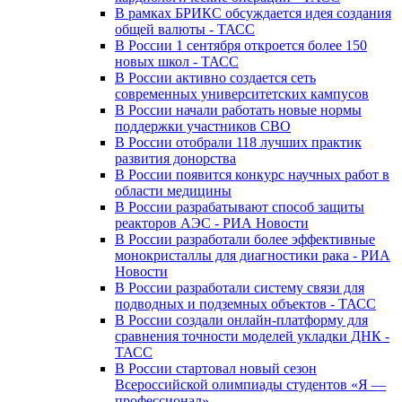
В рамках БРИКС обсуждается идея создания
общей валюты - ТАСС
В России 1 сентября откроется более 150
новых школ - ТАСС
В России активно создается сеть
современных университетских кампусов
В России начали работать новые нормы
поддержки участников СВО
В России отобрали 118 лучших практик
развития донорства
В России появится конкурс научных работ в
области медицины
В России разрабатывают способ защиты
реакторов АЭС - РИА Новости
В России разработали более эффективные
монокристаллы для диагностики рака - РИА
Новости
В России разработали систему связи для
подводных и подземных объектов - ТАСС
В России создали онлайн-платформу для
сравнения точности моделей укладки ДНК -
ТАСС
В России стартовал новый сезон
Всероссийской олимпиады студентов «Я —
профессионал»