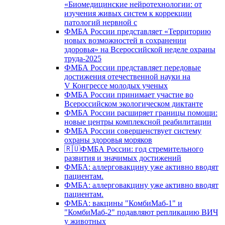
«Биомедицинские нейротехнологии: от
изучения живых систем к коррекции
патологий нервной с
ФМБА России представляет «Территорию
новых возможностей в сохранении
здоровья» на Всероссийской неделе охраны
труда-2025
ФМБА России представляет передовые
достижения отечественной науки на
V Конгрессе молодых ученых
ФМБА России принимает участие во
Всероссийском экологическом диктанте
ФМБА России расширяет границы помощи:
новые центры комплексной реабилитации
ФМБА России совершенствует систему
охраны здоровья моряков
🇷🇺ФМБА России: год стремительного
развития и значимых достижений
ФМБА: аллерговакцину уже активно вводят
пациентам.
ФМБА: аллерговакцину уже активно вводят
пациентам.
ФМБА: вакцины "КомбиМаб-1" и
"КомбиМаб-2" подавляют репликацию ВИЧ
у животных