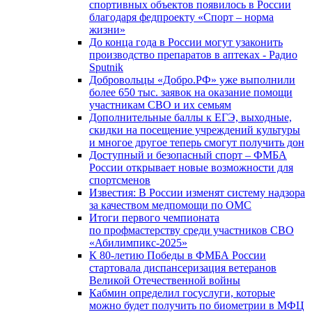
спортивных объектов появилось в России
благодаря федпроекту «Спорт – норма
жизни»
До конца года в России могут узаконить
производство препаратов в аптеках - Радио
Sputnik
Добровольцы «Добро.РФ» уже выполнили
более 650 тыс. заявок на оказание помощи
участникам СВО и их семьям
Дополнительные баллы к ЕГЭ, выходные,
скидки на посещение учреждений культуры
и многое другое теперь смогут получить дон
Доступный и безопасный спорт – ФМБА
России открывает новые возможности для
спортсменов
Известия: В России изменят систему надзора
за качеством медпомощи по ОМС
Итоги первого чемпионата
по профмастерству среди участников СВО
«Абилимпикс-2025»
К 80-летию Победы в ФМБА России
стартовала диспансеризация ветеранов
Великой Отечественной войны
Кабмин определил госуслуги, которые
можно будет получить по биометрии в МФЦ