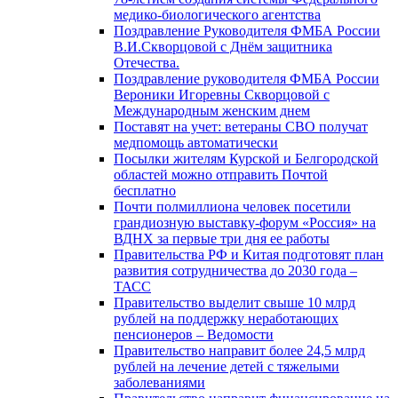
медико-биологического агентства
Поздравление Руководителя ФМБА России
В.И.Скворцовой с Днём защитника
Отечества.
Поздравление руководителя ФМБА России
Вероники Игоревны Скворцовой с
Международным женским днем
Поставят на учет: ветераны СВО получат
медпомощь автоматически
Посылки жителям Курской и Белгородской
областей можно отправить Почтой
бесплатно
Почти полмиллиона человек посетили
грандиозную выставку-форум «Россия» на
ВДНХ за первые три дня ее работы
Правительства РФ и Китая подготовят план
развития сотрудничества до 2030 года –
ТАСС
Правительство выделит свыше 10 млрд
рублей на поддержку неработающих
пенсионеров – Ведомости
Правительство направит более 24,5 млрд
рублей на лечение детей с тяжелыми
заболеваниями