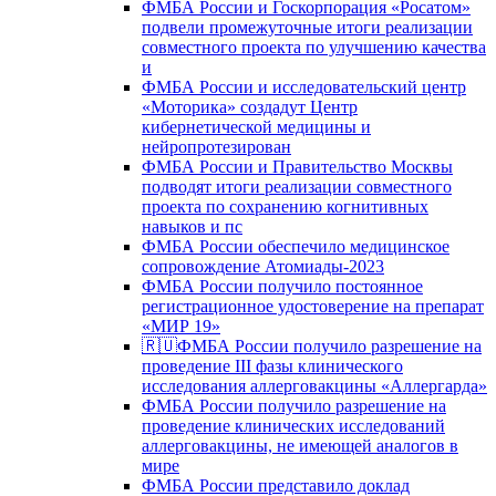
ФМБА России и Госкорпорация «Росатом»
подвели промежуточные итоги реализации
совместного проекта по улучшению качества
и
ФМБА России и исследовательский центр
«Моторика» создадут Центр
кибернетической медицины и
нейропротезирован
ФМБА России и Правительство Москвы
подводят итоги реализации совместного
проекта по сохранению когнитивных
навыков и пс
ФМБА России обеспечило медицинское
сопровождение Атомиады-2023
ФМБА России получило постоянное
регистрационное удостоверение на препарат
«МИР 19»
🇷🇺ФМБА России получило разрешение на
проведение III фазы клинического
исследования аллерговакцины «Аллергарда»
ФМБА России получило разрешение на
проведение клинических исследований
аллерговакцины, не имеющей аналогов в
мире
ФМБА России представило доклад