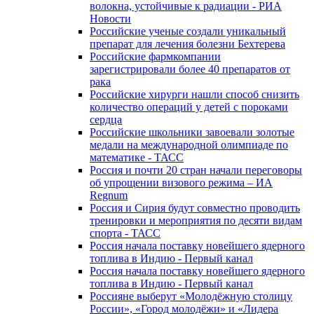
волокна, устойчивые к радиации - РИА
Новости
Российские ученые создали уникальный
препарат для лечения болезни Бехтерева
Российские фармкомпании
зарегистрировали более 40 препаратов от
рака
Российские хирурги нашли способ снизить
количество операций у детей с пороками
сердца
Российские школьники завоевали золотые
медали на международной олимпиаде по
математике - ТАСС
Россия и почти 20 стран начали переговоры
об упрощении визового режима – ИА
Regnum
Россия и Сирия будут совместно проводить
тренировки и мероприятия по десяти видам
спорта - ТАСС
Россия начала поставку новейшего ядерного
топлива в Индию - Первый канал
Россия начала поставку новейшего ядерного
топлива в Индию - Первый канал
Россияне выберут «Молодёжную столицу
России», «Город молодёжи» и «Лидера