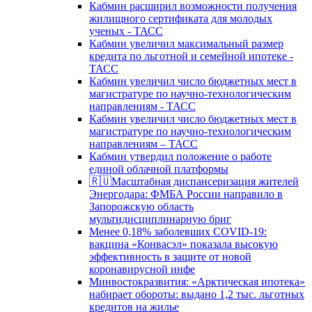
Кабмин расширил возможности получения
жилищного сертификата для молодых
ученых - ТАСС
Кабмин увеличил максимальный размер
кредита по льготной и семейной ипотеке -
ТАСС
Кабмин увеличил число бюджетных мест в
магистратуре по научно-технологическим
направлениям - ТАСС
Кабмин увеличил число бюджетных мест в
магистратуре по научно-технологическим
направлениям – ТАСС
Кабмин утвердил положение о работе
единой облачной платформы
🇷🇺Масштабная диспансеризация жителей
Энергодара: ФМБА России направило в
Запорожскую область
мультидисциплинарную бриг
Менее 0,18% заболевших COVID-19:
вакцина «Конвасэл» показала высокую
эффективность в защите от новой
коронавирусной инфе
Минвостокразвития: «Арктическая ипотека»
набирает обороты: выдано 1,2 тыс. льготных
кредитов на жилье