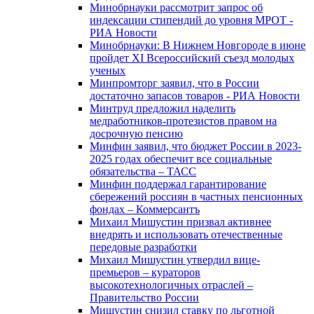
Минобрнауки рассмотрит запрос об
индексации стипендий до уровня МРОТ -
РИА Новости
Минобрнауки: В Нижнем Новгороде в июне
пройдет XI Всероссийский съезд молодых
ученых
Минпромторг заявил, что в России
достаточно запасов товаров - РИА Новости
Минтруд предложил наделить
медработников-протезистов правом на
досрочную пенсию
Минфин заявил, что бюджет России в 2023-
2025 годах обеспечит все социальные
обязательства – ТАСС
Минфин поддержал гарантирование
сбережений россиян в частных пенсионных
фондах – Коммерсантъ
Михаил Мишустин призвал активнее
внедрять и использовать отечественные
передовые разработки
Михаил Мишустин утвердил вице-
премьеров – кураторов
высокотехнологичных отраслей –
Правительство России
Мишустин снизил ставку по льготной