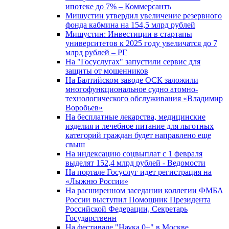
ипотеке до 7% – Коммерсантъ
Мишустин утвердил увеличение резервного
фонда кабмина на 154,5 млрд рублей
Мишустин: Инвестиции в стартапы
университетов к 2025 году увеличатся до 7
млрд рублей – РГ
На "Госуслугах" запустили сервис для
защиты от мошенников
На Балтийском заводе ОСК заложили
многофункциональное судно атомно-
технологического обслуживания «Владимир
Воробьев»
На бесплатные лекарства, медицинские
изделия и лечебное питание для льготных
категорий граждан будет направлено еще
свыш
На индексацию соцвыплат с 1 февраля
выделят 152,4 млрд рублей - Ведомости
На портале Госуслуг идет регистрация на
«Лыжню России»
На расширенном заседании коллегии ФМБА
России выступил Помощник Президента
Российской Федерации, Секретарь
Государственн
На фестивале "Наука 0+" в Москве