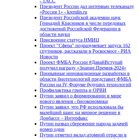
- ТАСС
Президент России дал интервью телеканалу
«Россия 1» - kremlin.ru
Президент Российской академии наук
Геннадий Красников в числе передовых
достижений Российской Федерации в
области науки
Присвоение статуса НМИЦ
Проект "Сфера" подразумевает запуск 162
спутников, рассказали в Роскосмосе - РИА
Новости
Проект ФМБА России #ДавайВступай
получил награду «Знание.Премия-2024»
Прорывные инновационные разработки в
области биотехнологий представит ФМБА
России на IV Форуме будущих технологий
Профилактика гриппа и ОРВИ
Путин заявил о формировании в мире
нового явления - биоэкономики
Путин заявил, что РФ использовала бы
малейший шанс на мирное решение в
Донбассе – Интерфакс
Путин назвал сбережение народа задачей
номер один
Путин отметил вклад атомной отрасли в