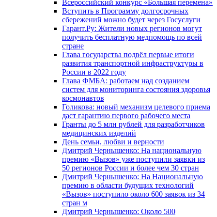
Всероссийский конкурс «Большая перемена»
Вступить в Программу долгосрочных
сбережений можно будет через Госуслуги
Гарант.Ру: Жители новых регионов могут
получить бесплатную медпомощь по всей
стране
Глава государства подвёл первые итоги
развития транспортной инфраструктуры в
России в 2022 году
Глава ФМБА: работаем над созданием
систем для мониторинга состояния здоровья
космонавтов
Голикова: новый механизм целевого приема
даст гарантию первого рабочего места
Гранты до 5 млн рублей для разработчиков
медицинских изделий
День семьи, любви и верности
Дмитрий Чернышенко: На национальную
премию «Вызов» уже поступили заявки из
50 регионов России и более чем 30 стран
Дмитрий Чернышенко: На Национальную
премию в области будущих технологий
«Вызов» поступило около 600 заявок из 34
стран м
Дмитрий Чернышенко: Около 500