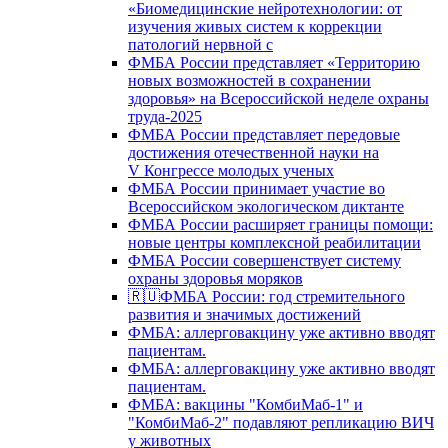
«Биомедицинские нейротехнологии: от
изучения живых систем к коррекции
патологий нервной с
ФМБА России представляет «Территорию
новых возможностей в сохранении
здоровья» на Всероссийской неделе охраны
труда-2025
ФМБА России представляет передовые
достижения отечественной науки на
V Конгрессе молодых ученых
ФМБА России принимает участие во
Всероссийском экологическом диктанте
ФМБА России расширяет границы помощи:
новые центры комплексной реабилитации
ФМБА России совершенствует систему
охраны здоровья моряков
🇷🇺ФМБА России: год стремительного
развития и значимых достижений
ФМБА: аллерговакцину уже активно вводят
пациентам.
ФМБА: аллерговакцину уже активно вводят
пациентам.
ФМБА: вакцины "КомбиМаб-1" и
"КомбиМаб-2" подавляют репликацию ВИЧ
у животных