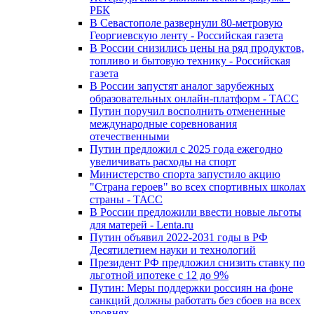
РБК
В Севастополе развернули 80-метровую
Георгиевскую ленту - Российская газета
В России снизились цены на ряд продуктов,
топливо и бытовую технику - Российская
газета
В России запустят аналог зарубежных
образовательных онлайн-платформ - ТАСС
Путин поручил восполнить отмененные
международные соревнования
отечественными
Путин предложил с 2025 года ежегодно
увеличивать расходы на спорт
Министерство спорта запустило акцию
"Страна героев" во всех спортивных школах
страны - ТАСС
В России предложили ввести новые льготы
для матерей - Lenta.ru
Путин объявил 2022-2031 годы в РФ
Десятилетием науки и технологий
Президент РФ предложил снизить ставку по
льготной ипотеке с 12 до 9%
Путин: Меры поддержки россиян на фоне
санкций должны работать без сбоев на всех
уровнях