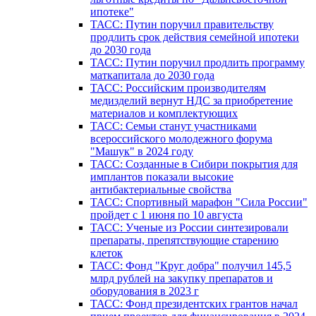
ипотеке"
ТАСС: Путин поручил правительству
продлить срок действия семейной ипотеки
до 2030 года
ТАСС: Путин поручил продлить программу
маткапитала до 2030 года
ТАСС: Российским производителям
медизделий вернут НДС за приобретение
материалов и комплектующих
ТАСС: Семьи станут участниками
всероссийского молодежного форума
"Машук" в 2024 году
ТАСС: Созданные в Сибири покрытия для
имплантов показали высокие
антибактериальные свойства
ТАСС: Спортивный марафон "Сила России"
пройдет с 1 июня по 10 августа
ТАСС: Ученые из России синтезировали
препараты, препятствующие старению
клеток
ТАСС: Фонд "Круг добра" получил 145,5
млрд рублей на закупку препаратов и
оборудования в 2023 г
ТАСС: Фонд президентских грантов начал