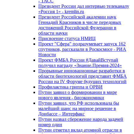
- ТАСС
Президент России дал интервью телеканалу
«Россия 1» - kremlin.ru
Президент Российской академии наук
Геннадий Красников в числе передовых
достижений Российской Федерации в
области науки
Присвоение статуса НМИЦ
Проект "Сфера" подразумевает запуск 162
спутников, рассказали в Роскосмосе - РИА
Новости
Проект ФМБА России #ДавайВступай
получил награду «Знание.Премия-2024»
Прорывные инновационные разработки в
области биотехнологий представит ФМБА
России на IV Форуме будущих технологий
Профилактика гриппа и ОРВИ
Путин заявил о формировании в мире
нового явления - биоэкономики
Путин заявил, что РФ использовала бы
малейший шанс на мирное решение в
Донбассе – Интерфакс
Путин назвал сбережение народа задачей
номер один
Путин отметил вклад атомной отрасли в