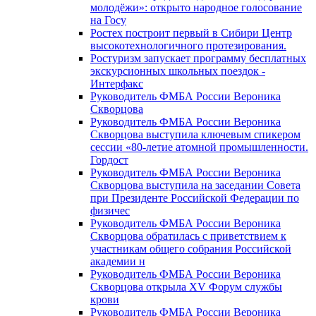
молодёжи»: открыто народное голосование
на Госу
Ростех построит первый в Сибири Центр
высокотехнологичного протезирования.
Ростуризм запускает программу бесплатных
экскурсионных школьных поездок -
Интерфакс
Руководитель ФМБА России Вероника
Скворцова
Руководитель ФМБА России Вероника
Скворцова выступила ключевым спикером
сессии «80-летие атомной промышленности.
Гордост
Руководитель ФМБА России Вероника
Скворцова выступила на заседании Совета
при Президенте Российской Федерации по
физичес
Руководитель ФМБА России Вероника
Скворцова обратилась с приветствием к
участникам общего собрания Российской
академии н
Руководитель ФМБА России Вероника
Скворцова открыла XV Форум службы
крови
Руководитель ФМБА России Вероника