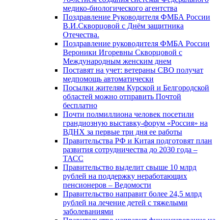
медико-биологического агентства
Поздравление Руководителя ФМБА России
В.И.Скворцовой с Днём защитника
Отечества.
Поздравление руководителя ФМБА России
Вероники Игоревны Скворцовой с
Международным женским днем
Поставят на учет: ветераны СВО получат
медпомощь автоматически
Посылки жителям Курской и Белгородской
областей можно отправить Почтой
бесплатно
Почти полмиллиона человек посетили
грандиозную выставку-форум «Россия» на
ВДНХ за первые три дня ее работы
Правительства РФ и Китая подготовят план
развития сотрудничества до 2030 года –
ТАСС
Правительство выделит свыше 10 млрд
рублей на поддержку неработающих
пенсионеров – Ведомости
Правительство направит более 24,5 млрд
рублей на лечение детей с тяжелыми
заболеваниями