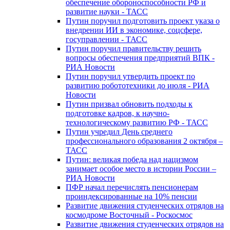
обеспечение обороноспособности РФ и
развитие науки - ТАСС
Путин поручил подготовить проект указа о
внедрении ИИ в экономике, соцсфере,
госуправлении - ТАСС
Путин поручил правительству решить
вопросы обеспечения предприятий ВПК -
РИА Новости
Путин поручил утвердить проект по
развитию робототехники до июля - РИА
Новости
Путин призвал обновить подходы к
подготовке кадров, к научно-
технологическому развитию РФ - ТАСС
Путин учредил День среднего
профессионального образования 2 октября –
ТАСС
Путин: великая победа над нацизмом
занимает особое место в истории России –
РИА Новости
ПФР начал перечислять пенсионерам
проиндексированные на 10% пенсии
Развитие движения студенческих отрядов на
космодроме Восточный - Роскосмос
Развитие движения студенческих отрядов на