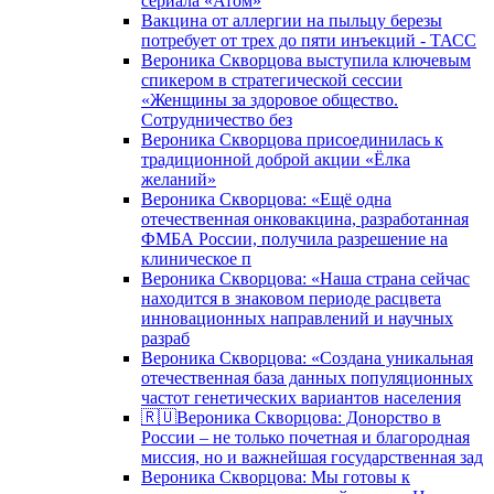
сериала «Атом»
Вакцина от аллергии на пыльцу березы
потребует от трех до пяти инъекций - ТАСС
Вероника Скворцова выступила ключевым
спикером в стратегической сессии
«Женщины за здоровое общество.
Сотрудничество без
Вероника Скворцова присоединилась к
традиционной доброй акции «Ёлка
желаний»
Вероника Скворцова: «Ещё одна
отечественная онковакцина, разработанная
ФМБА России, получила разрешение на
клиническое п
Вероника Скворцова: «Наша страна сейчас
находится в знаковом периоде расцвета
инновационных направлений и научных
разраб
Вероника Скворцова: «Создана уникальная
отечественная база данных популяционных
частот генетических вариантов населения
🇷🇺Вероника Скворцова: Донорство в
России – не только почетная и благородная
миссия, но и важнейшая государственная зад
Вероника Скворцова: Мы готовы к