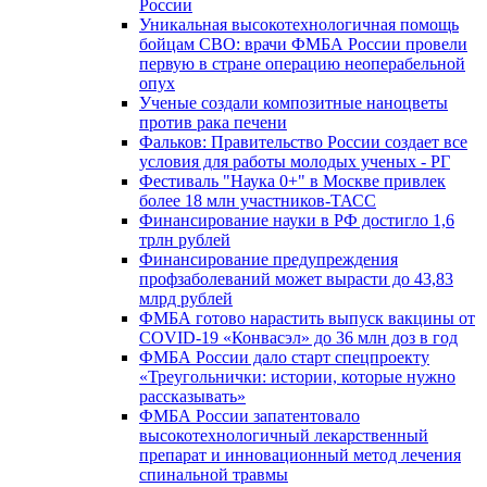
России
Уникальная высокотехнологичная помощь
бойцам СВО: врачи ФМБА России провели
первую в стране операцию неоперабельной
опух
Ученые создали композитные наноцветы
против рака печени
Фальков: Правительство России создает все
условия для работы молодых ученых - РГ
Фестиваль "Наука 0+" в Москве привлек
более 18 млн участников-ТАСС
Финансирование науки в РФ достигло 1,6
трлн рублей
Финансирование предупреждения
профзаболеваний может вырасти до 43,83
млрд рублей
ФМБА готово нарастить выпуск вакцины от
COVID-19 «Конвасэл» до 36 млн доз в год
ФМБА России дало старт спецпроекту
«Треугольнички: истории, которые нужно
рассказывать»
ФМБА России запатентовало
высокотехнологичный лекарственный
препарат и инновационный метод лечения
спинальной травмы