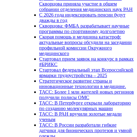
Скворцова приняла участие в общем
собрании отделения медицинских наук РАН
С 2026 года индексировать пенсии будут
дважды в год
Скворцова: ФМБА разрабатывает научные
программы по спортивному долголетию
Скорая помощь и медицина катастроф:
актуальные вопросы обсудили на заседании
профильной комиссии Окружного
медицинского
Стартовал прием заявок на конкурс в рамках
#БРИКС
Стартовал федеральный этап Всероссийской
ярмарки трудоустройства – 2025
Стратегическое развитие страны и
инновационные технологии в медицине.
ТАСС: Более 1 млн жителей новых регионов
получили полисы ОМС
ТАСС: В Петербурге открыли лабораторию
по созданию молекулярных машин
ТАСС: В РАН вручили золотые медали
ученым
ТАСС: В России разработали гибкие
датчики для бионических протезов и умной
одежды