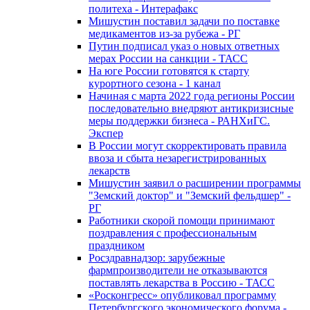
политеха - Интерафакс
Мишустин поставил задачи по поставке
медикаментов из-за рубежа - РГ
Путин подписал указ о новых ответных
мерах России на санкции - ТАСС
На юге России готовятся к старту
курортного сезона - 1 канал
Начиная с марта 2022 года регионы России
последовательно внедряют антикризисные
меры поддержки бизнеса - РАНХиГС.
Экспер
В России могут скорректировать правила
ввоза и сбыта незарегистрированных
лекарств
Мишустин заявил о расширении программы
"Земский доктор" и "Земский фельдшер" -
РГ
Работники скорой помощи принимают
поздравления с профессиональным
праздником
Росздравнадзор: зарубежные
фармпроизводители не отказываются
поставлять лекарства в Россию - ТАСС
«Росконгресс» опубликовал программу
Петербургского экономического форума -