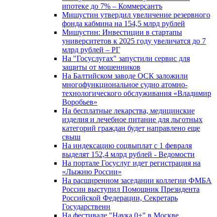
ипотеке до 7% – Коммерсантъ
Мишустин утвердил увеличение резервного
фонда кабмина на 154,5 млрд рублей
Мишустин: Инвестиции в стартапы
университетов к 2025 году увеличатся до 7
млрд рублей – РГ
На "Госуслугах" запустили сервис для
защиты от мошенников
На Балтийском заводе ОСК заложили
многофункциональное судно атомно-
технологического обслуживания «Владимир
Воробьев»
На бесплатные лекарства, медицинские
изделия и лечебное питание для льготных
категорий граждан будет направлено еще
свыш
На индексацию соцвыплат с 1 февраля
выделят 152,4 млрд рублей - Ведомости
На портале Госуслуг идет регистрация на
«Лыжню России»
На расширенном заседании коллегии ФМБА
России выступил Помощник Президента
Российской Федерации, Секретарь
Государственн
На фестивале "Наука 0+" в Москве