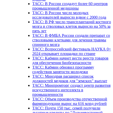
ТАСС: В России создадут более 60 центров
промышленной медицины
ТАСС: В России число молодых
исследователей выросло вдвое с 2000 года
ТАСС: В РФ число трансплантаций костного
мозга и стволовых клеток выросло на 50% за
пять лет
ТАСС: В ФМБА России создали препарат со
стволовыми клетками для лечения травмы
спинного мозга
ТАСС: Всероссийский фестиваль НАУКА 0+
2024 открывает площадки по стране
ТАСС: Кабмин начнет вести реестр товаров
для обеспечения биобезопасности
ТАСС: Кабмин обновил программу
содействия занятости молодежи
ТАСС: Минздрав расширил список
должностей медиков для "земских" выплат
ТАСС: Минпромторг создаст центр развития
искусственного интеллекта в
промышленности
ТАСС: Объем производства отечественной
фармпродукции вырос на 616 млрд рублей
ТАСС: Почти 150 тыс. семей получили
льготные кредиты по "Дальневосточной