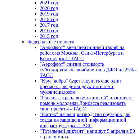
2021 год
2020 год
2019 год
2018 год
2017 год
2016 год
2015 год
Федеральные новости
"Аэрофлот" ввел пенсионный тариф на
рейсах из Москвы, Санкт-Петербурга и
Красноярска - ТАСС
"Аэрофлот" снизил стоимость
субсидируемых авиабилетов в ДФО на 25% -
ТАСС
"Круг добра" будет закупать еще один
препарат для детей двух-пяти лет с
муковисцидозом
"Россия - страна возможностей" планирует
помочь молодежи Донбасса реализовать
свои проекты - ТАСС
"Ростех" начал производство роутеров для
создания защищенной информационной
инфраструктуры - ТАСС
"Тотальный диктант" напишут 5 апреля в 50
странах мира