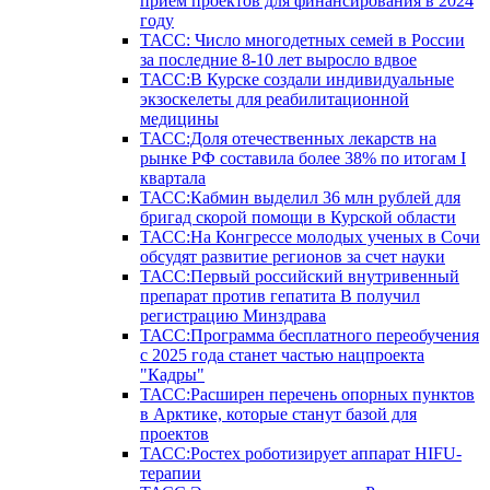
прием проектов для финансирования в 2024
году
ТАСС: Число многодетных семей в России
за последние 8-10 лет выросло вдвое
ТАСС:В Курске создали индивидуальные
экзоскелеты для реабилитационной
медицины
ТАСС:Доля отечественных лекарств на
рынке РФ составила более 38% по итогам I
квартала
ТАСС:Кабмин выделил 36 млн рублей для
бригад скорой помощи в Курской области
ТАСС:На Конгрессе молодых ученых в Сочи
обсудят развитие регионов за счет науки
ТАСС:Первый российский внутривенный
препарат против гепатита В получил
регистрацию Минздрава
ТАСС:Программа бесплатного переобучения
с 2025 года станет частью нацпроекта
"Кадры"
ТАСС:Расширен перечень опорных пунктов
в Арктике, которые станут базой для
проектов
ТАСС:Ростех роботизирует аппарат HIFU-
терапии