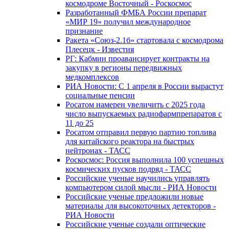
космодроме Восточный - Роскосмос
Разработанный ФМБА России препарат
«МИР 19» получил международное
признание
Ракета «Союз-2.1б» стартовала с космодрома
Плесецк - Известия
РГ: Кабмин проавансирует контракты на
закупку в регионы передвижных
медкомплексов
РИА Новости: С 1 апреля в России вырастут
социальные пенсии
Росатом намерен увеличить с 2025 года
число выпускаемых радиофармпрепаратов с
11 до 25
Росатом отправил первую партию топлива
для китайского реактора на быстрых
нейтронах - ТАСС
Роскосмос: Россия выполнила 100 успешных
космических пусков подряд - ТАСС
Российские ученые научились управлять
компьютером силой мысли - РИА Новости
Российские ученые предложили новые
материалы для высокоточных детекторов -
РИА Новости
Российские ученые создали оптические