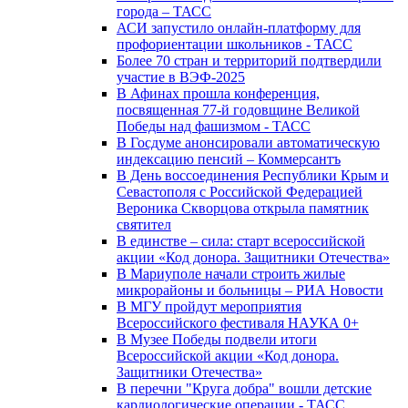
города – ТАСС
АСИ запустило онлайн-платформу для
профориентации школьников - ТАСС
Более 70 стран и территорий подтвердили
участие в ВЭФ-2025
В Афинах прошла конференция,
посвященная 77-й годовщине Великой
Победы над фашизмом - ТАСС
В Госдуме анонсировали автоматическую
индексацию пенсий – Коммерсантъ
В День воссоединения Республики Крым и
Севастополя с Российской Федерацией
Вероника Скворцова открыла памятник
святител
В единстве – сила: старт всероссийской
акции «Код донора. Защитники Отечества»
В Мариуполе начали строить жилые
микрорайоны и больницы – РИА Новости
В МГУ пройдут мероприятия
Всероссийского фестиваля НАУКА 0+
В Музее Победы подвели итоги
Всероссийской акции «Код донора.
Защитники Отечества»
В перечни "Круга добра" вошли детские
кардиологические операции - ТАСС