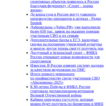
спортивных объектов появилось в России
благодаря федпроекту «Спорт – норма
жизни»
До конца года в России могут узаконить
производство препаратов в аптеках - Радио
Sputnik
Добровольцы «Добро.РФ» уже выполнили
более 650 тыс. заявок на оказание помощи
участникам СВО и их семьям
Дополнительные баллы к ЕГЭ, выходные,
скидки на посещение учреждений культуры
и многое другое теперь смогут получить дон
Доступный и безопасный спорт – ФМБА
России открывает новые возможности для
спортсменов
Известия: В России изменят систему надзора
за качеством медпомощи по ОМС
Итоги первого чемпионата
по профмастерству среди участников СВО
«Абилимпикс-2025»
К 80-летию Победы в ФМБА России
стартовала диспансеризация ветеранов
Великой Отечественной войны
Кабмин определил госуслуги, которые
можно будет получить по биометрии в МФЦ