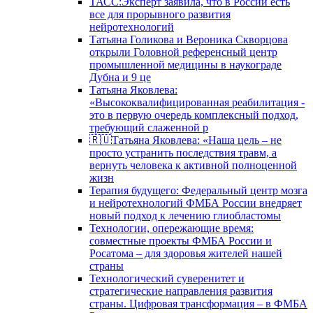
ТАСС:Эксперт заявила, что в России есть
все для прорывного развития
нейротехнологий
Татьяна Голикова и Вероника Скворцова
открыли Головной референсный центр
промышленной медицины в наукограде
Дубна и 9 це
Татьяна Яковлева:
«Высококвалифицированная реабилитация -
это в первую очередь комплексный подход,
требующий слаженной р
🇷🇺Татьяна Яковлева: «Наша цель – не
просто устранить последствия травм, а
вернуть человека к активной полноценной
жизн
Терапия будущего: Федеральный центр мозга
и нейротехнологий ФМБА России внедряет
новый подход к лечению глиобластомы
Технологии, опережающие время:
совместные проекты ФМБА России и
Росатома – для здоровья жителей нашей
страны
Технологический суверенитет и
стратегические направления развития
страны. Цифровая трансформация – в ФМБА