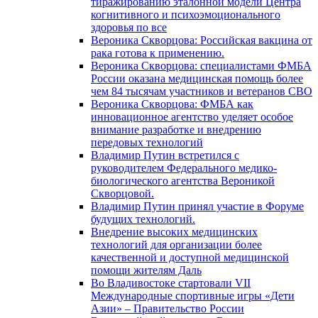
тиражированию эталонной модели Центра
когнитивного и психоэмоционального
здоровья по все
Вероника Скворцова: Российская вакцина от
рака готова к применению.
Вероника Скворцова: специалистами ФМБА
России оказана медицинская помощь более
чем 84 тысячам участников и ветеранов СВО
Вероника Скворцова: ФМБА как
инновационное агентство уделяет особое
внимание разработке и внедрению
передовых технологий
Владимир Путин встретился с
руководителем Федерального медико-
биологического агентства Вероникой
Скворцовой.
Владимир Путин принял участие в Форуме
будущих технологий.
Внедрение высоких медицинских
технологий для организации более
качественной и доступной медицинской
помощи жителям Даль
Во Владивостоке стартовали VII
Международные спортивные игры «Дети
Азии» – Правительство России