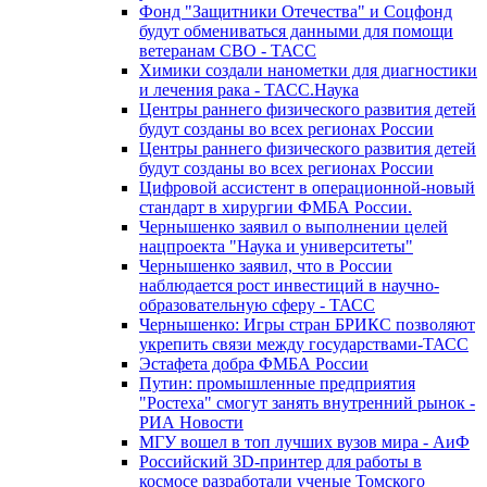
Фонд "Защитники Отечества" и Соцфонд
будут обмениваться данными для помощи
ветеранам СВО - ТАСС
Химики создали нанометки для диагностики
и лечения рака - ТАСС.Наука
Центры раннего физического развития детей
будут созданы во всех регионах России
Центры раннего физического развития детей
будут созданы во всех регионах России
Цифровой ассистент в операционной-новый
стандарт в хирургии ФМБА России.
Чернышенко заявил о выполнении целей
нацпроекта "Наука и университеты"
Чернышенко заявил, что в России
наблюдается рост инвестиций в научно-
образовательную сферу - ТАСС
Чернышенко: Игры стран БРИКС позволяют
укрепить связи между государствами-ТАСС
Эстафета добра ФМБА России
Путин: промышленные предприятия
"Ростеха" смогут занять внутренний рынок -
РИА Новости
МГУ вошел в топ лучших вузов мира - АиФ
Российский 3D-принтер для работы в
космосе разработали ученые Томского