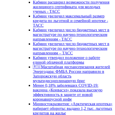
Кабмин расширил возможности получения
жилищного сертификата для молодых
ученых - ТАСС
Кабмин увеличил максимальный размер
кредита по льготной и семейной ипотеке -
ТАСС
Кабмин увеличил число бюджетных мест в
магистратуре по научно-технологическим
направлениям - ТАСС
Кабмин увеличил число бюджетных мест в
магистратуре по научно-технологическим
направлениям – ТАСС
Кабмин утвердил положение о работе
единой облачной платформы
🇷🇺Масштабная диспансеризация жителей
Энергодара: ФМБА России направило в
Запорожскую область
мультидисциплинарную бриг
Менее 0,18% заболевших COVID-19:
вакцина «Конвасэл» показала высокую
эффективность в защите от новой
коронавирусной инфе
Минвостокразвития: «Арктическая ипотека»
набирает обороты: выдано 1,2 тыс. льготных
кредитов на жилье