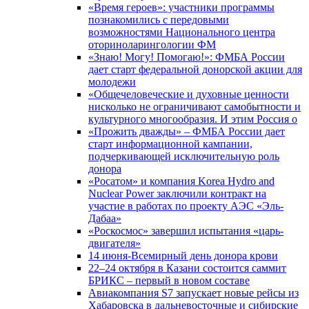
«Время героев»: участники программы
познакомились с передовыми
возможностями Национального центра
оториноларингологии ФМ
«Знаю! Могу! Помогаю!»: ФМБА России
дает старт федеральной донорской акции для
молодежи
«Общечеловеческие и духовные ценности
нисколько не ограничивают самобытности и
культурного многообразия. И этим Россия о
«Прожить дважды» – ФМБА России дает
старт информационной кампании,
подчеркивающей исключительную роль
донора
«Росатом» и компания Korea Hydro and
Nuclear Power заключили контракт на
участие в работах по проекту АЭС «Эль-
Дабаа»
«Роскосмос» завершил испытания «царь-
двигателя»
14 июня-Всемирный день донора крови
22–24 октября в Казани состоится саммит
БРИКС – первый в новом составе
Авиакомпания S7 запускает новые рейсы из
Хабаровска в дальневосточные и сибирские