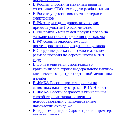
В России упростили механизм выдачи
участникам СВО техсредств реабилитации
В России упростят ввоз компьютеров и
смартфонов
В РФ за три года в донорских акциях
приняли участие 1,5 млн человек
В РФ почти 5 млн семей получат право на
маткапитал после продления программы
В РФ создали эндосистему для
протезирования поврежденных суставов
В Соцфонде рассказали о максимальном
размере пособия по беременности в 2026
году
В Сочи начинается строительство
крупнейшего в стране Федерального научно-
клинического центра спортивной медицины
и реаби
В ФМБА России протестировали на
животных вакцину от рака - РИА Новости
В ФМБА России разработан уникальный
способ терапии злокачественных
новообразований с использованием
наночастиц оксида же
В ядерном центре в Сарове прошла премьера