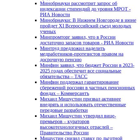
Минобрнауки рассмотрит запрос об
индексации стипендий до уровня МРОТ -
РИА Новости
Минобрнауки: В Нижнем Новгороде в июне
пройдет XI Всероссийский съезд молодых
ученых
Минпромторг заявил, что в России
достаточно запасов товаров - РИА Новости
Минтруд предложил наделить
медработников-протезистов правом на
досрочную пенсию
Минфин заявил, что бюджет России в 2023-
2025 годах обеспечит все социальные
обязательства – ТАСС
Минфин поддержал гарантирование
сбережений россиян в частных пенсионных
фондах – Коммерсантъ
Михаил Мишустин призвал активнее
внедрять и использовать отечественные
передовые разработки
Михаил Мишустин утвердил вице-
премьеров – кураторов
высокотехнологичных отраслей –
Правительство России
Мишустин снизил ставку по льготной