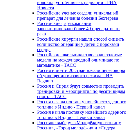
волокна, устойчивые к радиации - РИА
Новости
Российские ученые создали уникальный
препарат для лечения болезни Бехтерева
Российские фармкомпании
зарегистрировали более 40 препаратов от
рака
Российские хирурги нашли способ снизить
количество операций у детей с пороками
сердца
Российские школьники завоевали золотые
медали на международной олимпиаде по
математике - ТАСС
Россия и почти 20 стран начали переговоры
об упрощении визового режима – ИА
Regnum
Россия и Сирия будут совместно проводить
тренировки и мероприятия по десяти видам
спорта - ТАСС
Россия начала поставку новейшего ядерного
топлива в Индию - Первый канал
Россия начала поставку новейшего ядерного
топлива в Индию - Первый канал
Россияне выберут «Молодёжную столицу
России», «Город молодёжи» и «Лидера