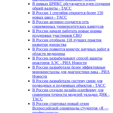
В рамках БРИКС обсуждается идея создания
общей валюты - ТАСС
В России 1 сентября откроется более 150
новых школ - ТАСС
В России активно создается сеть
современных университетских кампусов
В России начали работать новые нормы
поддержки участников СВО
В России отобрали 118 лучших практик
развития донорства
В России появится конкурс научных работ в
области медицины
В России разрабатывают способ защиты
реакторов АЭС - РИА Новости
В России разработали более эффективные
монокристаллы для диагностики рака - РИА
Новости
В России разработали систему связи для
подводных и подземных объектов - ТАСС
В России создали онлайн-платформу для
сравнения точности моделей укладки ДНК -
ТАСС
В России стартовал новый сезон
Всероссийской олимпиады студентов «Я —
профессионал»