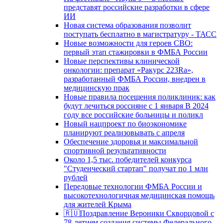
представят российские разработки в сфере
ИИ
Новая система образования позволит
поступать бесплатно в магистратуру - ТАСС
Новые возможности для героев СВО:
первый этап стажировки в ФМБА России
Новые перспективы клинической
онкологии: препарат «Ракурс 223Ra»,
разработанный ФМБА России, внедрен в
медицинскую прак
Новые правила посещения поликлиник: как
будут лечиться россияне с 1 января В 2024
году все российские больницы и поликл
Новый нацпроект по биоэкономике
планируют реализовывать с апреля
Обеспечение здоровья и максимальной
спортивной результативности
Около 1,5 тыс. победителей конкурса
"Студенческий стартап" получат по 1 млн
рублей
Передовые технологии ФМБА России и
высокотехнологичная медицинская помощь
для жителей Крыма
🇷🇺Поздравление Вероники Скворцовой с
78-летием создания системы Федерального