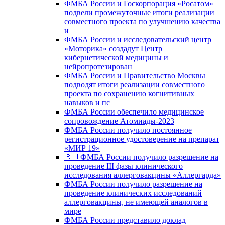
ФМБА России и Госкорпорация «Росатом»
подвели промежуточные итоги реализации
совместного проекта по улучшению качества
и
ФМБА России и исследовательский центр
«Моторика» создадут Центр
кибернетической медицины и
нейропротезирован
ФМБА России и Правительство Москвы
подводят итоги реализации совместного
проекта по сохранению когнитивных
навыков и пс
ФМБА России обеспечило медицинское
сопровождение Атомиады-2023
ФМБА России получило постоянное
регистрационное удостоверение на препарат
«МИР 19»
🇷🇺ФМБА России получило разрешение на
проведение III фазы клинического
исследования аллерговакцины «Аллергарда»
ФМБА России получило разрешение на
проведение клинических исследований
аллерговакцины, не имеющей аналогов в
мире
ФМБА России представило доклад