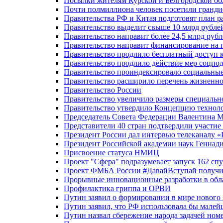
Посылки жителям Курской и Белгородской об
Почти полмиллиона человек посетили гранди
Правительства РФ и Китая подготовят план р
Правительство выделит свыше 10 млрд рубле
Правительство направит более 24,5 млрд руб
Правительство направит финансирование на 
Правительство продлило бесплатный доступ 
Правительство продлило действие мер соцп
Правительство проиндексировало социальные
Правительство расширило перечень жизненно
Правительство России
Правительство увеличило размеры специальн
Правительство утвердило Концепцию технолог
Председатель Совета Федерации Валентина 
Представители 40 стран подтвердили участи
Президент России дал интервью телеканалу «Ро
Президент Российской академии наук Геннад
Присвоение статуса НМИЦ
Проект "Сфера" подразумевает запуск 162 спу
Проект ФМБА России #ДавайВступай получил
Прорывные инновационные разработки в обл
Профилактика гриппа и ОРВИ
Путин заявил о формировании в мире нового 
Путин заявил, что РФ использовала бы малей
Путин назвал сбережение народа задачей ном