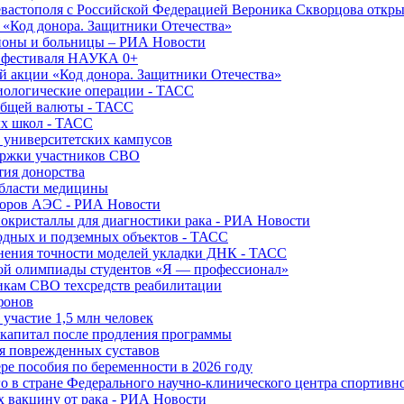
вастополя с Российской Федерацией Вероника Скворцова откры
и «Код донора. Защитники Отечества»
йоны и больницы – РИА Новости
о фестиваля НАУКА 0+
й акции «Код донора. Защитники Отечества»
диологические операции - ТАСС
общей валюты - ТАСС
ых школ - ТАСС
х университетских кампусов
ержки участников СВО
тия донорства
области медицины
торов АЭС - РИА Новости
нокристаллы для диагностики рака - РИА Новости
водных и подземных объектов - ТАСС
внения точности моделей укладки ДНК - ТАСС
кой олимпиады студентов «Я — профессионал»
икам СВО техсредств реабилитации
фонов
 участие 1,5 млн человек
ткапитал после продления программы
ия поврежденных суставов
ре пособия по беременности в 2026 году
о в стране Федерального научно-клинического центра спортивн
 вакцину от рака - РИА Новости