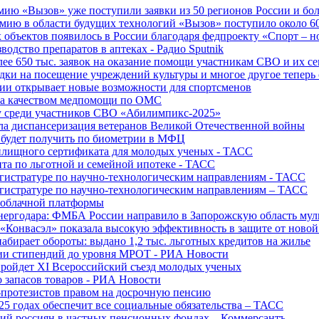
ю «Вызов» уже поступили заявки из 50 регионов России и боле
ю в области будущих технологий «Вызов» поступило около 600
объектов появилось в России благодаря федпроекту «Спорт – 
водство препаратов в аптеках - Радио Sputnik
е 650 тыс. заявок на оказание помощи участникам СВО и их с
ки на посещение учреждений культуры и многое другое теперь 
ии открывает новые возможности для спортсменов
 за качеством медпомощи по ОМС
у среди участников СВО «Абилимпикс-2025»
а диспансеризация ветеранов Великой Отечественной войны
 будет получить по биометрии в МФЦ
лищного сертификата для молодых ученых - ТАСС
та по льготной и семейной ипотеке - ТАСС
гистратуре по научно-технологическим направлениям - ТАСС
гистратуре по научно-технологическим направлениям – ТАСС
 облачной платформы
нергодара: ФМБА России направило в Запорожскую область му
«Конвасэл» показала высокую эффективность в защите от ново
абирает обороты: выдано 1,2 тыс. льготных кредитов на жилье
ции стипендий до уровня МРОТ - РИА Новости
ройдет XI Всероссийский съезд молодых ученых
о запасов товаров - РИА Новости
протезистов правом на досрочную пенсию
25 годах обеспечит все социальные обязательства – ТАСС
ий россиян в частных пенсионных фондах – Коммерсантъ