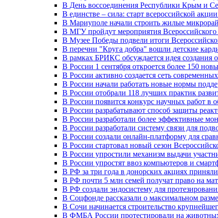
В День воссоединения Республики Крым и Се
В единстве – сила: старт всероссийской акци
В Мариуполе начали строить жилые микрора
В МГУ пройдут мероприятия Всероссийског
В Музее Победы подвели итоги Всероссийско
В перечни "Круга добра" вошли детские кар
В рамках БРИКС обсуждается идея создания 
В России 1 сентября откроется более 150 нов
В России активно создается сеть современны
В России начали работать новые нормы подд
В России отобрали 118 лучших практик разви
В России появится конкурс научных работ в 
В России разрабатывают способ защиты реак
В России разработали более эффективные мо
В России разработали систему связи для под
В России создали онлайн-платформу для сра
В России стартовал новый сезон Всероссийс
В России упростили механизм выдачи участн
В России упростят ввоз компьютеров и смарт
В РФ за три года в донорских акциях приняли
В РФ почти 5 млн семей получат право на ма
В РФ создали эндосистему для протезирован
В Соцфонде рассказали о максимальном разме
В Сочи начинается строительство крупнейшег
В ФМБА России протестировали на животных