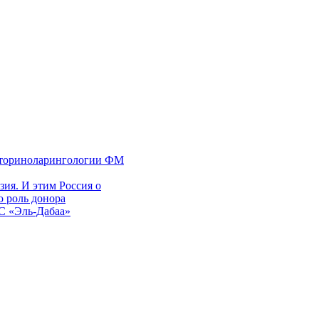
 оториноларингологии ФМ
ия. И этим Россия о
 роль донора
ЭС «Эль-Дабаа»