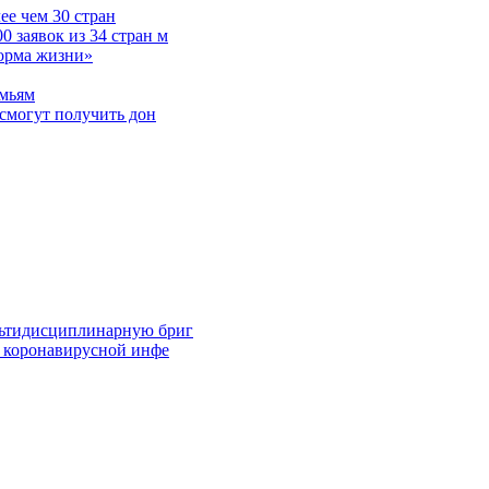
е чем 30 стран
 заявок из 34 стран м
норма жизни»
емьям
смогут получить дон
льтидисциплинарную бриг
й коронавирусной инфе