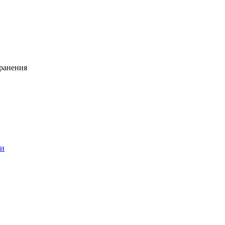
ранения
ии