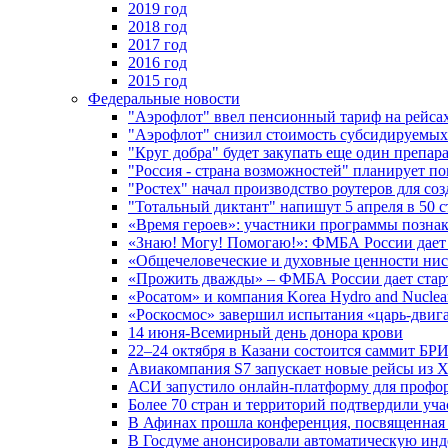
2019 год
2018 год
2017 год
2016 год
2015 год
Федеральные новости
"Аэрофлот" ввел пенсионный тариф на рейса
"Аэрофлот" снизил стоимость субсидируемы
"Круг добра" будет закупать еще один препара
"Россия - страна возможностей" планирует п
"Ростех" начал производство роутеров для 
"Тотальный диктант" напишут 5 апреля в 50 
«Время героев»: участники программы позн
«Знаю! Могу! Помогаю!»: ФМБА России дает 
«Общечеловеческие и духовные ценности ниск
«Прожить дважды» – ФМБА России дает стар
«Росатом» и компания Korea Hydro and Nuclea
«Роскосмос» завершил испытания «царь-двиг
14 июня-Всемирный день донора крови
22–24 октября в Казани состоится саммит БР
Авиакомпания S7 запускает новые рейсы из Х
АСИ запустило онлайн-платформу для профо
Более 70 стран и территорий подтвердили уч
В Афинах прошла конференция, посвященная
В Госдуме анонсировали автоматическую ин