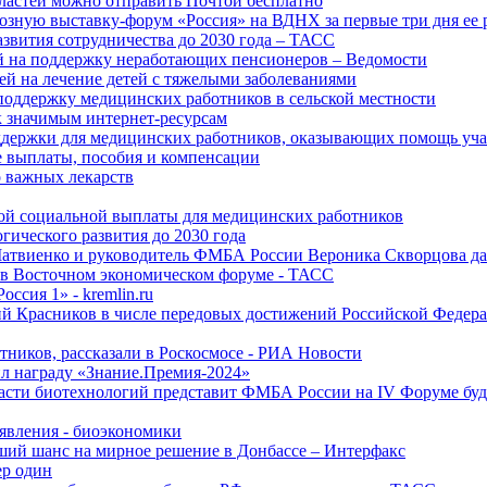
ластей можно отправить Почтой бесплатно
озную выставку-форум «Россия» на ВДНХ за первые три дня ее 
азвития сотрудничества до 2030 года – ТАСС
й на поддержку неработающих пенсионеров – Ведомости
лей на лечение детей с тяжелыми заболеваниями
поддержку медицинских работников в сельской местности
к значимым интернет-ресурсам
оддержки для медицинских работников, оказывающих помощь у
 выплаты, пособия и компенсации
 важных лекарств
ой социальной выплаты для медицинских работников
ического развития до 2030 года
Матвиенко и руководитель ФМБА России Вероника Скворцова д
е в Восточном экономическом форуме - ТАСС
ссия 1» - kremlin.ru
ий Красников в числе передовых достижений Российской Федера
тников, рассказали в Роскосмосе - РИА Новости
 награду «Знание.Премия-2024»
асти биотехнологий представит ФМБА России на IV Форуме бу
явления - биоэкономики
ший шанс на мирное решение в Донбассе – Интерфакс
ер один