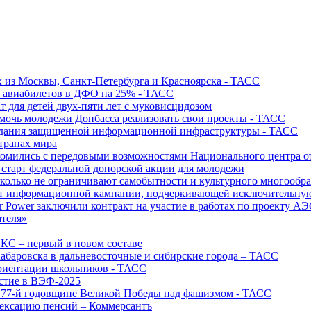
х из Москвы, Санкт-Петербурга и Красноярска - ТАСС
х авиабилетов в ДФО на 25% - ТАСС
т для детей двух-пяти лет с муковисцидозом
омочь молодежи Донбасса реализовать свои проекты - ТАСС
создания защищенной информационной инфраструктуры - ТАСС
странах мира
акомились с передовыми возможностями Национального центра
старт федеральной донорской акции для молодежи
олько не ограничивают самобытности и культурного многообраз
т информационной кампании, подчеркивающей исключительную
r Power заключили контракт на участие в работах по проекту А
ателя»
ИКС – первый в новом составе
абаровска в дальневосточные и сибирские города – ТАСС
риентации школьников - ТАСС
астие в ВЭФ-2025
 77-й годовщине Великой Победы над фашизмом - ТАСС
дексацию пенсий – Коммерсантъ