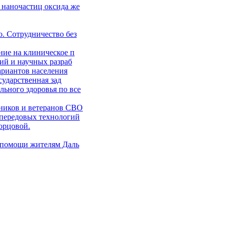
 наночастиц оксида же
. Сотрудничество без
ние на клиническое п
ий и научных разраб
ариантов населения
сударственная зад
ьного здоровья по все
ников и ветеранов СВО
 передовых технологий
орцовой.
 помощи жителям Даль