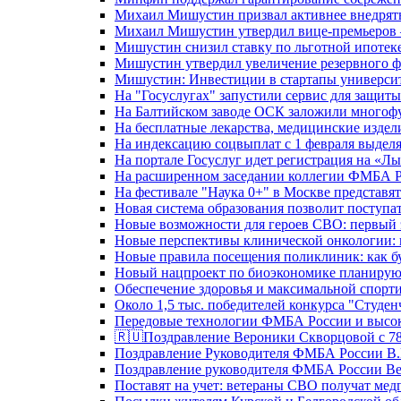
Михаил Мишустин призвал активнее внедрять
Михаил Мишустин утвердил вице-премьеров –
Мишустин снизил ставку по льготной ипотек
Мишустин утвердил увеличение резервного ф
Мишустин: Инвестиции в стартапы университе
На "Госуслугах" запустили сервис для защит
На Балтийском заводе ОСК заложили многоф
На бесплатные лекарства, медицинские издел
На индексацию соцвыплат с 1 февраля выделя
На портале Госуслуг идет регистрация на «
На расширенном заседании коллегии ФМБА Р
На фестивале "Наука 0+" в Москве представя
Новая система образования позволит поступа
Новые возможности для героев СВО: первый
Новые перспективы клинической онкологии: 
Новые правила посещения поликлиник: как буд
Новый нацпроект по биоэкономике планируют
Обеспечение здоровья и максимальной спорти
Около 1,5 тыс. победителей конкурса "Студен
Передовые технологии ФМБА России и высок
🇷🇺Поздравление Вероники Скворцовой с 78
Поздравление Руководителя ФМБА России В.
Поздравление руководителя ФМБА России В
Поставят на учет: ветераны СВО получат ме