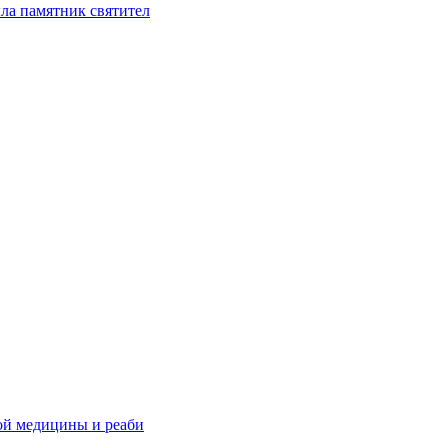
ла памятник святител
ой медицины и реаби