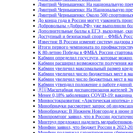
Дмитрий Чернышенко: На национальную преми
Дмитрий Чернышенко: На Национальную преми
Дмитрий Чернышенко: Около 500 спортивных 
До конца года в России могут узаконить произ
Добровольцы «Добро.РФ» уже выполнили боле
Дополнительные баллы к ЕГЭ, выходные, скид
Доступный и безопасный спорт – ФМБА Росс
Известия: В России изменят систему надзора
Итоги первого чемпионата по профмастерств
К 80-летию Победы в ФМБА России стартовал
Кабмин определил госуслуги, которые можно
Кабмин расширил возможности получения жи
Кабмин увеличил максимальный размер креди
Кабмин увеличил число бюджетных мест в ма
Кабмин увеличил число бюджетных мест в ма
Кабмин утвердил положение о работе единой
🇷🇺Масштабная диспансеризация жителей Э
Менее 0,18% заболевших COVID-19: вакцина 
Минвостокразвития: «Арктическая ипотека» н
Минобрнауки рассмотрит запрос об индекса
Минобрнауки: В Нижнем Новгороде в июне п
Минпромторг заявил, что в России достаточн
Минтруд предложил наделить медработников-
Минфин заявил, что бюджет России в 2023-20
Минфин поддержал гарантирование сбережен