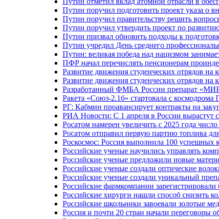
Путин отметил вклад атомной отрасли в обес
Путин поручил подготовить проект указа о в
Путин поручил правительству решить вопро
Путин поручил утвердить проект по развити
Путин призвал обновить подходы к подготовк
Путин учредил День среднего профессиональ
Путин: великая победа над нацизмом занимае
ПФР начал перечислять пенсионерам проинд
Развитие движения студенческих отрядов на 
Развитие движения студенческих отрядов на 
Разработанный ФМБА России препарат «МИР
Ракета «Союз-2.1б» стартовала с космодрома 
РГ: Кабмин проавансирует контракты на зак
РИА Новости: С 1 апреля в России вырастут 
Росатом намерен увеличить с 2025 года числ
Росатом отправил первую партию топлива для
Роскосмос: Россия выполнила 100 успешных 
Российские ученые научились управлять ком
Российские ученые предложили новые матери
Российские ученые создали оптические волок
Российские ученые создали уникальный препа
Российские фармкомпании зарегистрировали б
Российские хирурги нашли способ снизить ко
Российские школьники завоевали золотые ме
Россия и почти 20 стран начали переговоры