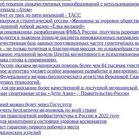
б терапии злокачественных новообразований с использованием
сериала «Атом»
бует от трех до пяти инъекций - ТАСС
кером в стратегической сессии «Женщины за здоровое общество
иционной доброй акции «Ёлка желаний»
я онковакцина, разработанная ФМБА России, получила разреше
ходится в знаковом периоде расцвета инновационных направлен
ечественная база данных популяционных частот генетических в
– не только почетная и благородная миссия, но и важнейшая го
анию эталонной модели Центра когнитивного и психоэмоционал
рака готова к применению.
ссии оказана медицинская помощь более чем 84 тысячам участ
е агентство уделяет особое внимание разработке и внедрению
 Федерального медико-биологического агентства Вероникой Скв
дущих технологий.
для организации более качественной и доступной медицинской
ные спортивные игры «Дети Азии» – Правительство России
ний можно будет через Госуслуги
учить бесплатную медпомощь по всей стране
тия транспортной инфраструктуры в России в 2022 году
для мониторинга состояния здоровья космонавтов
аст гарантию первого рабочего места
едицинских изделий