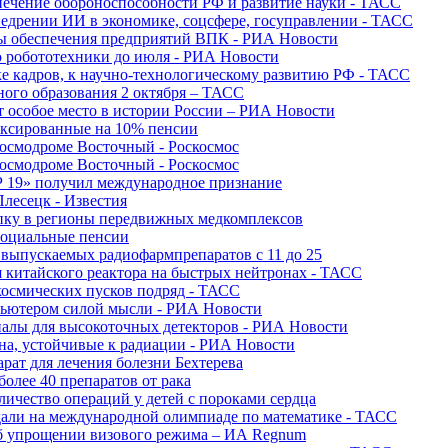
печение обороноспособности РФ и развитие науки - ТАСС
недрении ИИ в экономике, соцсфере, госуправлении - ТАСС
сы обеспечения предприятий ВПК - РИА Новости
ю робототехники до июля - РИА Новости
е кадров, к научно-технологическому развитию РФ - ТАСС
ного образования 2 октября – ТАСС
т особое место в истории России – РИА Новости
ексированные на 10% пенсии
космодроме Восточный - Роскосмос
космодроме Восточный - Роскосмос
 19» получил международное признание
Плесецк - Известия
упку в регионы передвижных медкомплексов
социальные пенсии
о выпускаемых радиофармпрепаратов с 11 до 25
 китайского реактора на быстрых нейтронах - ТАСС
космических пусков подряд - ТАСС
пьютером силой мысли - РИА Новости
алы для высокоточных детекторов - РИА Новости
на, устойчивые к радиации - РИА Новости
рат для лечения болезни Бехтерева
олее 40 препаратов от рака
личество операций у детей с пороками сердца
дали на международной олимпиаде по математике - ТАСС
 об упрощении визового режима – ИА Regnum