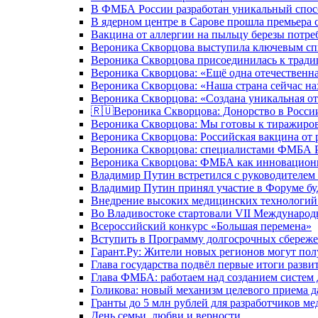
В ФМБА России разработан уникальный спосо
В ядерном центре в Сарове прошла премьера 
Вакцина от аллергии на пыльцу березы потре
Вероника Скворцова выступила ключевым спи
Вероника Скворцова присоединилась к трад
Вероника Скворцова: «Ещё одна отечественна
Вероника Скворцова: «Наша страна сейчас на
Вероника Скворцова: «Создана уникальная от
🇷🇺Вероника Скворцова: Донорство в России 
Вероника Скворцова: Мы готовы к тиражиров
Вероника Скворцова: Российская вакцина от 
Вероника Скворцова: специалистами ФМБА Ро
Вероника Скворцова: ФМБА как инновационно
Владимир Путин встретился с руководителем
Владимир Путин принял участие в Форуме бу
Внедрение высоких медицинских технологий 
Во Владивостоке стартовали VII Международ
Всероссийский конкурс «Большая перемена»
Вступить в Программу долгосрочных сбереже
Гарант.Ру: Жители новых регионов могут пол
Глава государства подвёл первые итоги разви
Глава ФМБА: работаем над созданием систем 
Голикова: новый механизм целевого приема д
Гранты до 5 млн рублей для разработчиков м
День семьи, любви и верности