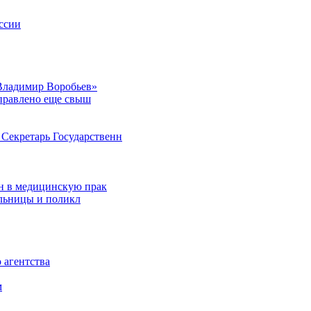
ссии
Владимир Воробьев»
аправлено еще свыш
Секретарь Государственн
н в медицинскую прак
ольницы и поликл
 агентства
м