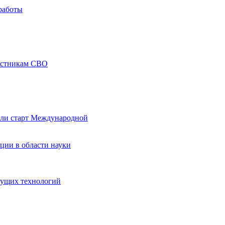
работы
частникам СВО
али старт Международной
ции в области науки
дущих технологий