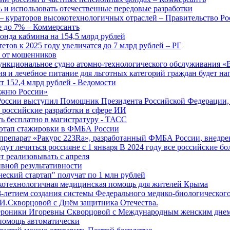
 и использовать отечественные передовые разработки
 кураторов высокотехнологичных отраслей – Правительство Ро
е до 7% – Коммерсантъ
онда кабмина на 154,5 млрд рублей
тов к 2025 году увеличатся до 7 млрд рублей – РГ
ы от мошенников
ункциональное судно атомно-технологического обслуживания «
ия и лечебное питание для льготных категорий граждан будет н
т 152,4 млрд рублей - Ведомости
Лыжню России»
оссии выступил Помощник Президента Российской Федерации, 
т российские разработки в сфере ИИ
ть бесплатно в магистратуру - ТАСС
 этап стажировки в ФМБА России
препарат «Ракурс 223Ra», разработанный ФМБА России, внедре
ут лечиться россияне с 1 января В 2024 году все российские б
 реализовывать с апреля
вной результативности
ческий стартап" получат по 1 млн рублей
отехнологичная медицинская помощь для жителей Крыма
-летием создания системы Федерального медико-биологического
И.Скворцовой с Днём защитника Отечества.
ероники Игоревны Скворцовой с Международным женским дне
дпомощь автоматически