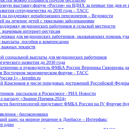
ластей можно отправить Почтой бесплатно
озную выставку-форум «Россия» на ВДНХ за первые три дня ее 
азвития сотрудничества до 2030 года – ТАСС
й на поддержку неработающих пенсионеров – Ведомости
лей на лечение детей с тяжелыми заболеваниями
поддержку медицинских работников в сельской местности
к значимым интернет-ресурсам
оддержки для медицинских работников, оказывающих помощь у
 выплаты, пособия и компенсации
 важных лекарств
ой социальной выплаты для медицинских работников
ического развития до 2030 года
Матвиенко и руководитель ФМБА России Вероника Скворцова д
е в Восточном экономическом форуме - ТАСС
ссия 1» - kremlin.ru
ий Красников в числе передовых достижений Российской Федера
тников, рассказали в Роскосмосе - РИА Новости
 награду «Знание.Премия-2024»
асти биотехнологий представит ФМБА России на IV Форуме бу
явления - биоэкономики
ший шанс на мирное решение в Донбассе – Интерфакс
ер один