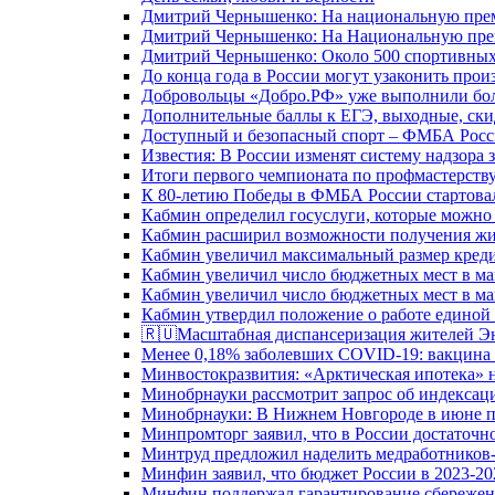
Дмитрий Чернышенко: На национальную преми
Дмитрий Чернышенко: На Национальную преми
Дмитрий Чернышенко: Около 500 спортивных 
До конца года в России могут узаконить произ
Добровольцы «Добро.РФ» уже выполнили боле
Дополнительные баллы к ЕГЭ, выходные, скид
Доступный и безопасный спорт – ФМБА Росс
Известия: В России изменят систему надзора
Итоги первого чемпионата по профмастерств
К 80-летию Победы в ФМБА России стартовал
Кабмин определил госуслуги, которые можно
Кабмин расширил возможности получения жи
Кабмин увеличил максимальный размер креди
Кабмин увеличил число бюджетных мест в ма
Кабмин увеличил число бюджетных мест в ма
Кабмин утвердил положение о работе единой
🇷🇺Масштабная диспансеризация жителей Э
Менее 0,18% заболевших COVID-19: вакцина 
Минвостокразвития: «Арктическая ипотека» н
Минобрнауки рассмотрит запрос об индекса
Минобрнауки: В Нижнем Новгороде в июне п
Минпромторг заявил, что в России достаточн
Минтруд предложил наделить медработников-
Минфин заявил, что бюджет России в 2023-20
Минфин поддержал гарантирование сбережен