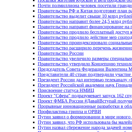
Посылки жителям Курской и Белгородской об
Почти полмиллиона человек посетили гранди
Правительства РФ и Китая подготовят план р
Правительство выделит свыше 10 млрд рубле
Правительство направит более 24,5 млрд руб
Правительство направит финансирование на 
Правительство продлило бесплатный доступ 
Правительство продлило действие мер соцп
Правительство проиндексировало социальные
Правительство расширило перечень жизненно
Правительство России
Правительство увеличило размеры специальн
Правительство утвердило Концепцию технолог
Председатель Совета Федерации Валентина 
Представители 40 стран подтвердили участи
Президент России дал интервью телеканалу «Ро
Президент Российской академии наук Геннад
Присвоение статуса НМИЦ
Проект "Сфера" подразумевает запуск 162 спу
Проект ФМБА России #ДавайВступай получил
Прорывные инновационные разработки в обл
Профилактика гриппа и ОРВИ
Путин заявил о формировании в мире нового 
Путин заявил, что РФ использовала бы малей
Путин назвал сбережение народа задачей ном