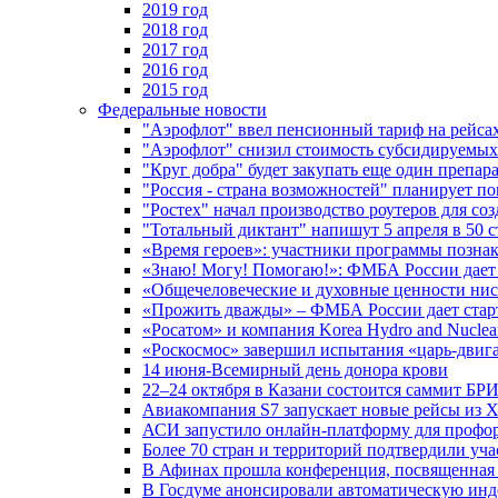
2019 год
2018 год
2017 год
2016 год
2015 год
Федеральные новости
"Аэрофлот" ввел пенсионный тариф на рейса
"Аэрофлот" снизил стоимость субсидируемы
"Круг добра" будет закупать еще один препара
"Россия - страна возможностей" планирует п
"Ростех" начал производство роутеров для 
"Тотальный диктант" напишут 5 апреля в 50 
«Время героев»: участники программы позн
«Знаю! Могу! Помогаю!»: ФМБА России дает 
«Общечеловеческие и духовные ценности ниск
«Прожить дважды» – ФМБА России дает стар
«Росатом» и компания Korea Hydro and Nuclea
«Роскосмос» завершил испытания «царь-двиг
14 июня-Всемирный день донора крови
22–24 октября в Казани состоится саммит БР
Авиакомпания S7 запускает новые рейсы из Х
АСИ запустило онлайн-платформу для профо
Более 70 стран и территорий подтвердили уч
В Афинах прошла конференция, посвященная
В Госдуме анонсировали автоматическую ин