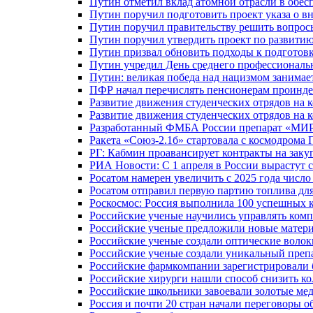
Путин отметил вклад атомной отрасли в обес
Путин поручил подготовить проект указа о в
Путин поручил правительству решить вопро
Путин поручил утвердить проект по развити
Путин призвал обновить подходы к подготовк
Путин учредил День среднего профессиональ
Путин: великая победа над нацизмом занимае
ПФР начал перечислять пенсионерам проинд
Развитие движения студенческих отрядов на 
Развитие движения студенческих отрядов на 
Разработанный ФМБА России препарат «МИР
Ракета «Союз-2.1б» стартовала с космодрома 
РГ: Кабмин проавансирует контракты на зак
РИА Новости: С 1 апреля в России вырастут 
Росатом намерен увеличить с 2025 года числ
Росатом отправил первую партию топлива для
Роскосмос: Россия выполнила 100 успешных 
Российские ученые научились управлять ком
Российские ученые предложили новые матери
Российские ученые создали оптические волок
Российские ученые создали уникальный препа
Российские фармкомпании зарегистрировали б
Российские хирурги нашли способ снизить ко
Российские школьники завоевали золотые ме
Россия и почти 20 стран начали переговоры