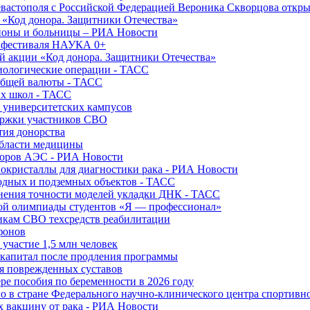
вастополя с Российской Федерацией Вероника Скворцова откры
и «Код донора. Защитники Отечества»
йоны и больницы – РИА Новости
о фестиваля НАУКА 0+
й акции «Код донора. Защитники Отечества»
диологические операции - ТАСС
общей валюты - ТАСС
ых школ - ТАСС
х университетских кампусов
ержки участников СВО
тия донорства
области медицины
торов АЭС - РИА Новости
нокристаллы для диагностики рака - РИА Новости
водных и подземных объектов - ТАСС
внения точности моделей укладки ДНК - ТАСС
кой олимпиады студентов «Я — профессионал»
икам СВО техсредств реабилитации
фонов
 участие 1,5 млн человек
ткапитал после продления программы
ия поврежденных суставов
ре пособия по беременности в 2026 году
о в стране Федерального научно-клинического центра спортивн
 вакцину от рака - РИА Новости