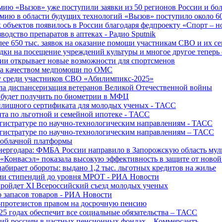
ю «Вызов» уже поступили заявки из 50 регионов России и боле
ю в области будущих технологий «Вызов» поступило около 600
объектов появилось в России благодаря федпроекту «Спорт – 
водство препаратов в аптеках - Радио Sputnik
е 650 тыс. заявок на оказание помощи участникам СВО и их с
ки на посещение учреждений культуры и многое другое теперь 
ии открывает новые возможности для спортсменов
 за качеством медпомощи по ОМС
у среди участников СВО «Абилимпикс-2025»
а диспансеризация ветеранов Великой Отечественной войны
 будет получить по биометрии в МФЦ
лищного сертификата для молодых ученых - ТАСС
та по льготной и семейной ипотеке - ТАСС
гистратуре по научно-технологическим направлениям - ТАСС
гистратуре по научно-технологическим направлениям – ТАСС
 облачной платформы
нергодара: ФМБА России направило в Запорожскую область му
«Конвасэл» показала высокую эффективность в защите от ново
абирает обороты: выдано 1,2 тыс. льготных кредитов на жилье
ции стипендий до уровня МРОТ - РИА Новости
ройдет XI Всероссийский съезд молодых ученых
о запасов товаров - РИА Новости
протезистов правом на досрочную пенсию
25 годах обеспечит все социальные обязательства – ТАСС
ий россиян в частных пенсионных фондах – Коммерсантъ