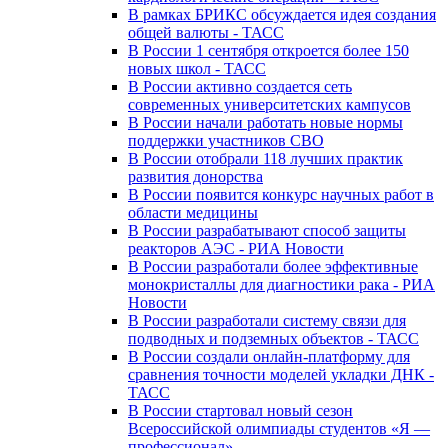
В рамках БРИКС обсуждается идея создания
общей валюты - ТАСС
В России 1 сентября откроется более 150
новых школ - ТАСС
В России активно создается сеть
современных университетских кампусов
В России начали работать новые нормы
поддержки участников СВО
В России отобрали 118 лучших практик
развития донорства
В России появится конкурс научных работ в
области медицины
В России разрабатывают способ защиты
реакторов АЭС - РИА Новости
В России разработали более эффективные
монокристаллы для диагностики рака - РИА
Новости
В России разработали систему связи для
подводных и подземных объектов - ТАСС
В России создали онлайн-платформу для
сравнения точности моделей укладки ДНК -
ТАСС
В России стартовал новый сезон
Всероссийской олимпиады студентов «Я —
профессионал»