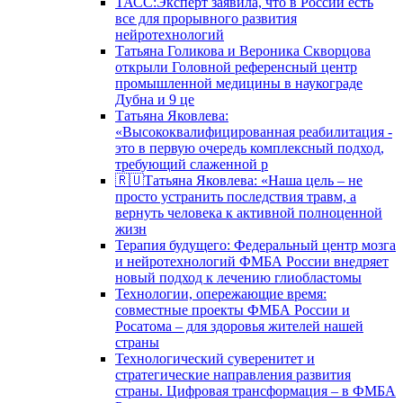
ТАСС:Эксперт заявила, что в России есть
все для прорывного развития
нейротехнологий
Татьяна Голикова и Вероника Скворцова
открыли Головной референсный центр
промышленной медицины в наукограде
Дубна и 9 це
Татьяна Яковлева:
«Высококвалифицированная реабилитация -
это в первую очередь комплексный подход,
требующий слаженной р
🇷🇺Татьяна Яковлева: «Наша цель – не
просто устранить последствия травм, а
вернуть человека к активной полноценной
жизн
Терапия будущего: Федеральный центр мозга
и нейротехнологий ФМБА России внедряет
новый подход к лечению глиобластомы
Технологии, опережающие время:
совместные проекты ФМБА России и
Росатома – для здоровья жителей нашей
страны
Технологический суверенитет и
стратегические направления развития
страны. Цифровая трансформация – в ФМБА