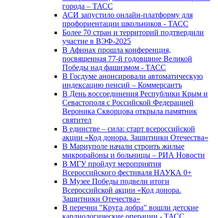
города – ТАСС
АСИ запустило онлайн-платформу для
профориентации школьников - ТАСС
Более 70 стран и территорий подтвердили
участие в ВЭФ-2025
В Афинах прошла конференция,
посвященная 77-й годовщине Великой
Победы над фашизмом - ТАСС
В Госдуме анонсировали автоматическую
индексацию пенсий – Коммерсантъ
В День воссоединения Республики Крым и
Севастополя с Российской Федерацией
Вероника Скворцова открыла памятник
святител
В единстве – сила: старт всероссийской
акции «Код донора. Защитники Отечества»
В Мариуполе начали строить жилые
микрорайоны и больницы – РИА Новости
В МГУ пройдут мероприятия
Всероссийского фестиваля НАУКА 0+
В Музее Победы подвели итоги
Всероссийской акции «Код донора.
Защитники Отечества»
В перечни "Круга добра" вошли детские
кардиологические операции - ТАСС