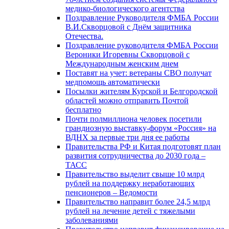
медико-биологического агентства
Поздравление Руководителя ФМБА России
В.И.Скворцовой с Днём защитника
Отечества.
Поздравление руководителя ФМБА России
Вероники Игоревны Скворцовой с
Международным женским днем
Поставят на учет: ветераны СВО получат
медпомощь автоматически
Посылки жителям Курской и Белгородской
областей можно отправить Почтой
бесплатно
Почти полмиллиона человек посетили
грандиозную выставку-форум «Россия» на
ВДНХ за первые три дня ее работы
Правительства РФ и Китая подготовят план
развития сотрудничества до 2030 года –
ТАСС
Правительство выделит свыше 10 млрд
рублей на поддержку неработающих
пенсионеров – Ведомости
Правительство направит более 24,5 млрд
рублей на лечение детей с тяжелыми
заболеваниями