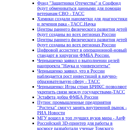
Фонд "Защитники Отечества" и Соцфонд
будут обмениваться данными для помощи
ветеранам СВО - ТАСС
Химики создали нанометки для диагностики
и лечения рака - ТАСС.Наука
Центры раннего физического развития детей
будут созданы во всех регионах России
Центры раннего физического развития детей
будут созданы во всех регионах России
Цифровой ассистент в операционной-новый
стандарт в хирургии ФМБА России.
Чернышенко заявил о выполнении целей
нацпроекта "Наука и университеты"
Чернышенко заявил, что в России
наблюдается рост инвестиций в научно-
образовательную сферу - ТАСС
Чернышенко: Игры стран БРИКС позволяют
укрепить связи между государствами-ТАСС
Эстафета добра ФМБА России
Путин: промышленные предприятия
"Ростеха" смогут занять внутренний рынок -
РИА Новости
МГУ вошел в топ лучших вузов мира - АиФ
Российский 3D-принтер для работы в
космосе разработали ученые Томского