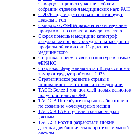
Скворцова приняла участие в общем
собрании отделения медицинских наук РАН
С 2026 года индексировать пенсии будут
дважды в год
Скворцова: ФМБА разрабатывает научные
программы по спортивному долголетию
Скорая помощь и медицина катастроф:
актуальные вопросы обсудили на заседании
профильной комиссии Окружного
медицинского
Стартовал прием заявок на конкурс в рамках
#БРИКС
Стартовал федеральный этап Всероссийской
ярмарки трудоустройства – 2025
Стратегическое развитие страны и
инновационные технологии в медицине.
ТАСС: Более 1 млн жителей новых регионов
получили полисы ОМС
ТАСС: В Петербурге открыли лабораторию
по созданию молекулярных машин
ТАСС: В РАН вручили золотые медали
ученым
ТАСС: В России разработали гибкие
датчики для бионических протезов и умной
одежды