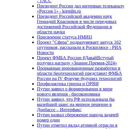
- ТАСС
Президент России дал интервью телеканалу
«Россия 1» - kremlin.ru
Президент Российской академии наук
Геннадий Красников в числе передовых
достижений Российской Федерации в
области науки
Присвоение статуса НМИЦ
Проект "Сфера" подразумевает запуск 162
спутников, рассказали в Роскосмосе - РИА
Новости
Проект ФМБА России #ДавайВступай
получил награду «Знание.Премия-2024»
Прорывные инновационные разработки в
области биотехнологий представит ФМБА
России на IV Форуме будущих технологий
Профилактика гриппа и ОРВИ
Путин заявил о формировании в мире
нового явления - биоэкономики
Путин заявил, что РФ использовала бы
малейший шанс на мирное решение в
Донбассе – Интерфакс
Путин назвал сбережение народа задачей
номер один
Путин отметил вклад атомной отрасли в