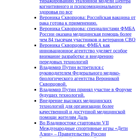
тиражированию эталонной модели Центра
когнитивного и психоэмоционального
здоровья по все
Вероника Скворцова: Российская вакцина от
рака готова к применению.
Вероника Скворцова: специалистами ФМБА
России оказана медицинская помощь более
чем 84 тысячам участников и ветеранов СВО
Вероника Скворцова: ФМБА как
инновационное агентство уделяет особое
внимание разработке и внедрению
передовых технологий
Владимир Путин встретился с
руководителем Федерального медико-
биологического агентства Вероникой
Скворцовой.
Владимир Путин принял участие в Форуме
будущих технологий.
Внедрение высоких медицинских
технологий для организации более
качественной и доступной медицинской
помощи жителям Даль
Во Владивостоке стартовали VII
Международные спортивные игры «Дети
Азии» – Правительство России