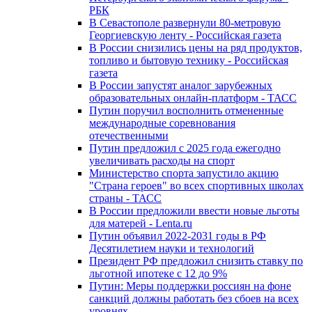
РБК
В Севастополе развернули 80-метровую
Георгиевскую ленту - Российская газета
В России снизились цены на ряд продуктов,
топливо и бытовую технику - Российская
газета
В России запустят аналог зарубежных
образовательных онлайн-платформ - ТАСС
Путин поручил восполнить отмененные
международные соревнования
отечественными
Путин предложил с 2025 года ежегодно
увеличивать расходы на спорт
Министерство спорта запустило акцию
"Страна героев" во всех спортивных школах
страны - ТАСС
В России предложили ввести новые льготы
для матерей - Lenta.ru
Путин объявил 2022-2031 годы в РФ
Десятилетием науки и технологий
Президент РФ предложил снизить ставку по
льготной ипотеке с 12 до 9%
Путин: Меры поддержки россиян на фоне
санкций должны работать без сбоев на всех
уровнях