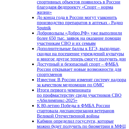
спортивных объектов появилось в России
благодаря федпроекту «Спорт – норма
жизни»
До конца года в России могут узаконить
производство препаратов в аптеках - Радио
Sputnik
Добровольцы «Добро.РФ» уже выполнили
более 650 тыс. заявок на оказание помощи
участникам СВО и их семьям
Дополнительные баллы к ЕГЭ, выходные,
скидки на посещение учреждений культуры
и многое другое теперь смогут получить дон
Доступный и безопасный спорт – ФМБА
России открывает новые возможности для
спортсменов
Известия: В России изменят систему надзора
за качеством медпомощи по ОМС
Итоги первого чемпионата
по профмастерству среди участников СВО
«Абилимпикс-2025»
К 80-летию Победы в ФМБА России
стартовала диспансеризация ветеранов
Великой Отечественной войны
Кабмин определил госуслуги, которые
можно будет получить по биометрии в МФЦ