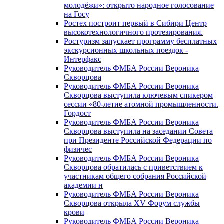
молодёжи»: открыто народное голосование
на Госу
Ростех построит первый в Сибири Центр
высокотехнологичного протезирования.
Ростуризм запускает программу бесплатных
экскурсионных школьных поездок -
Интерфакс
Руководитель ФМБА России Вероника
Скворцова
Руководитель ФМБА России Вероника
Скворцова выступила ключевым спикером
сессии «80-летие атомной промышленности.
Гордост
Руководитель ФМБА России Вероника
Скворцова выступила на заседании Совета
при Президенте Российской Федерации по
физичес
Руководитель ФМБА России Вероника
Скворцова обратилась с приветствием к
участникам общего собрания Российской
академии н
Руководитель ФМБА России Вероника
Скворцова открыла XV Форум службы
крови
Руководитель ФМБА России Вероника