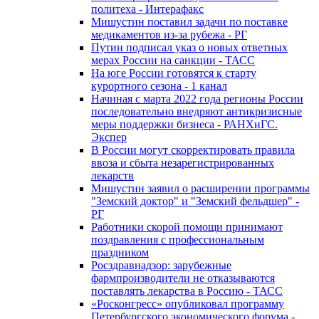
политеха - Интерафакс
Мишустин поставил задачи по поставке
медикаментов из-за рубежа - РГ
Путин подписал указ о новых ответных
мерах России на санкции - ТАСС
На юге России готовятся к старту
курортного сезона - 1 канал
Начиная с марта 2022 года регионы России
последовательно внедряют антикризисные
меры поддержки бизнеса - РАНХиГС.
Экспер
В России могут скорректировать правила
ввоза и сбыта незарегистрированных
лекарств
Мишустин заявил о расширении программы
"Земский доктор" и "Земский фельдшер" -
РГ
Работники скорой помощи принимают
поздравления с профессиональным
праздником
Росздравнадзор: зарубежные
фармпроизводители не отказываются
поставлять лекарства в Россию - ТАСС
«Росконгресс» опубликовал программу
Петербургского экономического форума -