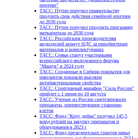
ипотеке"
ТАСС: Путин поручил правительству
продлить срок действия семейной ипотеки
до 2030 года
ТАСС: Путин поручил продлить программу
маткапитала до 2030 года
ТАСС: Российским производителям
медизделий вернут НДС за приобретение
материалов и комплектующих
ТАСС: Семьи станут участниками
всероссийского молодежного форума
"Машук" в 2024 году
ТАСС: Созданные в Сибири покрытия для
имплантов показали высокие
антибактериальные свойства
ТАСС: Спортивный марафон "Сила России"
пройдет с 1 июня по 10 августа
ТАСС: Ученые из России синтезировали
препараты, препятствующие старению
клеток
ТАСС: Фонд "Круг добра" получил 145,5
млрд рублей на закупку препаратов и
оборудования в 2023 г
ТАСС: Фонд президентских грантов начал