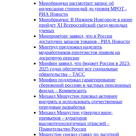
Минобрнауки рассмотрит запрос об
индексации стипендий до уровня МРОТ -
РИА Новости
Минобрнауки: В Нижнем Новгороде в июне
пройдет XI Всероссийский съезд молодых
ученых
Минпромторг заявил, что в России
достаточно запасов товаров - РИА Новости
Минтруд предложил наделить
медработников-протезистов правом на
досрочную пенсию
Минфин заявил, что бюджет России в 2023-
2025 годах обеспечит все социальные
обязательства – ТАСС
Минфин поддержал гарантирование
сбережений россиян в частных пенсионных
фондах – Коммерсантъ
Михаил Мишустин призвал активнее
внедрять и использовать отечественные
передовые разработки
Михаил Мишустин утвердил вице-
премьеров – кураторов
высокотехнологичных отраслей –
Правительство России
Мишустин снизил ставку по льготной