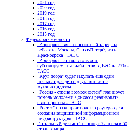
2021 год
2020 год
2019 год
2018 год
2017 год
2016 год
2015 год
Федеральные новости
"Аэрофлот" ввел пенсионный тариф на
рейсах из Москвы, Санкт-Петербурга и
Красноярска - ТАСС
"Аэрофлот" снизил стоимость
субсидируемых авиабилетов в ДФО на 25% -
ТАСС
"Круг добра" будет закупать еще один
препарат для детей двух-пяти лет с
муковисцидозом
"Россия - страна возможностей" планирует
помочь молодежи Донбасса реализовать
свои проекты - ТАСС
"Ростех" начал производство роутеров для
создания защищенной информационной
инфраструктуры - ТАСС
"Тотальный диктант" напишут 5 апреля в 50
странах мира