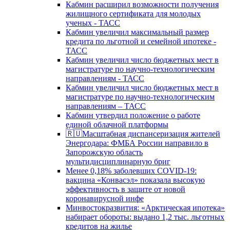
Кабмин расширил возможности получения
жилищного сертификата для молодых
ученых - ТАСС
Кабмин увеличил максимальный размер
кредита по льготной и семейной ипотеке -
ТАСС
Кабмин увеличил число бюджетных мест в
магистратуре по научно-технологическим
направлениям - ТАСС
Кабмин увеличил число бюджетных мест в
магистратуре по научно-технологическим
направлениям – ТАСС
Кабмин утвердил положение о работе
единой облачной платформы
🇷🇺Масштабная диспансеризация жителей
Энергодара: ФМБА России направило в
Запорожскую область
мультидисциплинарную бриг
Менее 0,18% заболевших COVID-19:
вакцина «Конвасэл» показала высокую
эффективность в защите от новой
коронавирусной инфе
Минвостокразвития: «Арктическая ипотека»
набирает обороты: выдано 1,2 тыс. льготных
кредитов на жилье