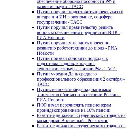
обеспечение обороноспособности РФ и
развитие науки - ТАСС
Путин поручил подготовить проект указа о
внедрении ИИ в экономике, соцсфере,
госуправлении - ТАСС
Путин поручил правительству решить
вопросы обеспечения предприятий ВПК -
РИА Новости
Путин поручил утвердить проект по
развитию робототехники до июля - РИА
Новости
Путин призвал обновить подходы к
подготовке кадров, к научно-
технологическому развитию РФ - ТАСС
Путин учредил День среднего
профессионального образования 2 октября –
ТАСС
Путин: великая победа над нацизмом
занимает особое место в истории России –
РИА Новости
ПФР начал перечислять пенсионерам
проиндексированные на 10% пенсии
Развитие движения студенческих отрядов на
космодроме Восточный - Роскосмос
Развитие движения студенческих отрядов на