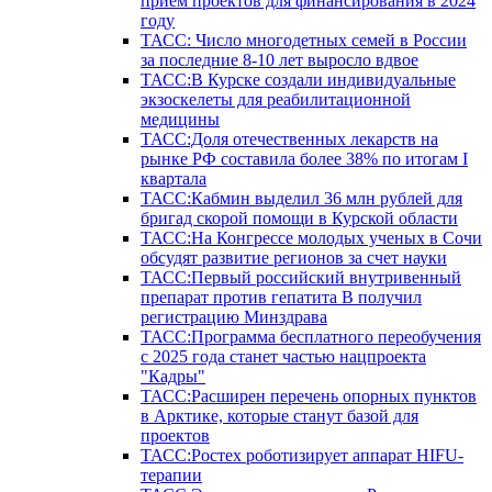
прием проектов для финансирования в 2024
году
ТАСС: Число многодетных семей в России
за последние 8-10 лет выросло вдвое
ТАСС:В Курске создали индивидуальные
экзоскелеты для реабилитационной
медицины
ТАСС:Доля отечественных лекарств на
рынке РФ составила более 38% по итогам I
квартала
ТАСС:Кабмин выделил 36 млн рублей для
бригад скорой помощи в Курской области
ТАСС:На Конгрессе молодых ученых в Сочи
обсудят развитие регионов за счет науки
ТАСС:Первый российский внутривенный
препарат против гепатита В получил
регистрацию Минздрава
ТАСС:Программа бесплатного переобучения
с 2025 года станет частью нацпроекта
"Кадры"
ТАСС:Расширен перечень опорных пунктов
в Арктике, которые станут базой для
проектов
ТАСС:Ростех роботизирует аппарат HIFU-
терапии