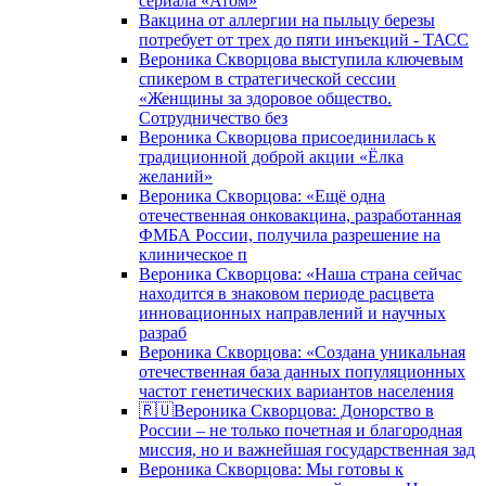
сериала «Атом»
Вакцина от аллергии на пыльцу березы
потребует от трех до пяти инъекций - ТАСС
Вероника Скворцова выступила ключевым
спикером в стратегической сессии
«Женщины за здоровое общество.
Сотрудничество без
Вероника Скворцова присоединилась к
традиционной доброй акции «Ёлка
желаний»
Вероника Скворцова: «Ещё одна
отечественная онковакцина, разработанная
ФМБА России, получила разрешение на
клиническое п
Вероника Скворцова: «Наша страна сейчас
находится в знаковом периоде расцвета
инновационных направлений и научных
разраб
Вероника Скворцова: «Создана уникальная
отечественная база данных популяционных
частот генетических вариантов населения
🇷🇺Вероника Скворцова: Донорство в
России – не только почетная и благородная
миссия, но и важнейшая государственная зад
Вероника Скворцова: Мы готовы к