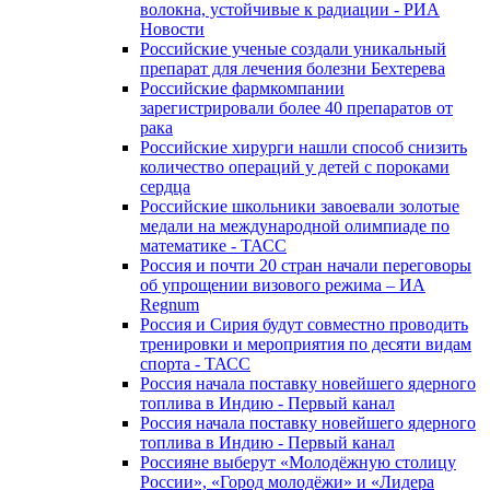
волокна, устойчивые к радиации - РИА
Новости
Российские ученые создали уникальный
препарат для лечения болезни Бехтерева
Российские фармкомпании
зарегистрировали более 40 препаратов от
рака
Российские хирурги нашли способ снизить
количество операций у детей с пороками
сердца
Российские школьники завоевали золотые
медали на международной олимпиаде по
математике - ТАСС
Россия и почти 20 стран начали переговоры
об упрощении визового режима – ИА
Regnum
Россия и Сирия будут совместно проводить
тренировки и мероприятия по десяти видам
спорта - ТАСС
Россия начала поставку новейшего ядерного
топлива в Индию - Первый канал
Россия начала поставку новейшего ядерного
топлива в Индию - Первый канал
Россияне выберут «Молодёжную столицу
России», «Город молодёжи» и «Лидера