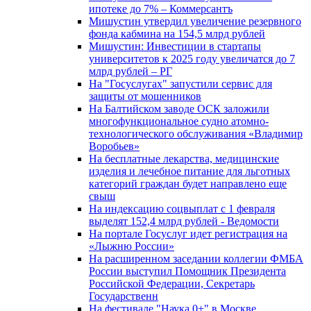
ипотеке до 7% – Коммерсантъ
Мишустин утвердил увеличение резервного
фонда кабмина на 154,5 млрд рублей
Мишустин: Инвестиции в стартапы
университетов к 2025 году увеличатся до 7
млрд рублей – РГ
На "Госуслугах" запустили сервис для
защиты от мошенников
На Балтийском заводе ОСК заложили
многофункциональное судно атомно-
технологического обслуживания «Владимир
Воробьев»
На бесплатные лекарства, медицинские
изделия и лечебное питание для льготных
категорий граждан будет направлено еще
свыш
На индексацию соцвыплат с 1 февраля
выделят 152,4 млрд рублей - Ведомости
На портале Госуслуг идет регистрация на
«Лыжню России»
На расширенном заседании коллегии ФМБА
России выступил Помощник Президента
Российской Федерации, Секретарь
Государственн
На фестивале "Наука 0+" в Москве