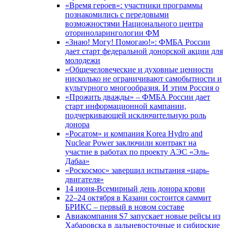
«Время героев»: участники программы
познакомились с передовыми
возможностями Национального центра
оториноларингологии ФМ
«Знаю! Могу! Помогаю!»: ФМБА России
дает старт федеральной донорской акции для
молодежи
«Общечеловеческие и духовные ценности
нисколько не ограничивают самобытности и
культурного многообразия. И этим Россия о
«Прожить дважды» – ФМБА России дает
старт информационной кампании,
подчеркивающей исключительную роль
донора
«Росатом» и компания Korea Hydro and
Nuclear Power заключили контракт на
участие в работах по проекту АЭС «Эль-
Дабаа»
«Роскосмос» завершил испытания «царь-
двигателя»
14 июня-Всемирный день донора крови
22–24 октября в Казани состоится саммит
БРИКС – первый в новом составе
Авиакомпания S7 запускает новые рейсы из
Хабаровска в дальневосточные и сибирские