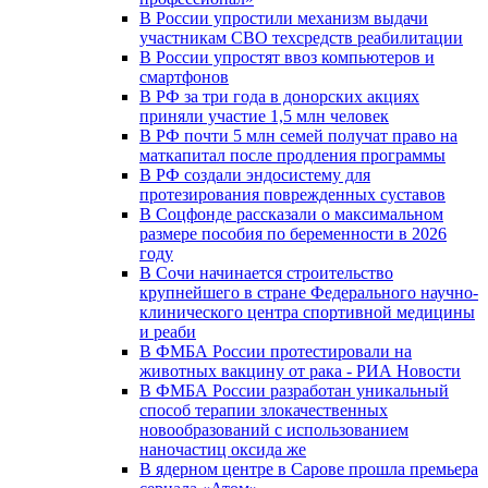
В России упростили механизм выдачи
участникам СВО техсредств реабилитации
В России упростят ввоз компьютеров и
смартфонов
В РФ за три года в донорских акциях
приняли участие 1,5 млн человек
В РФ почти 5 млн семей получат право на
маткапитал после продления программы
В РФ создали эндосистему для
протезирования поврежденных суставов
В Соцфонде рассказали о максимальном
размере пособия по беременности в 2026
году
В Сочи начинается строительство
крупнейшего в стране Федерального научно-
клинического центра спортивной медицины
и реаби
В ФМБА России протестировали на
животных вакцину от рака - РИА Новости
В ФМБА России разработан уникальный
способ терапии злокачественных
новообразований с использованием
наночастиц оксида же
В ядерном центре в Сарове прошла премьера