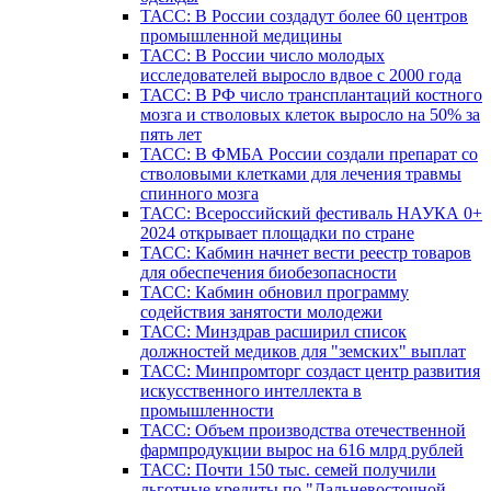
ТАСС: В России создадут более 60 центров
промышленной медицины
ТАСС: В России число молодых
исследователей выросло вдвое с 2000 года
ТАСС: В РФ число трансплантаций костного
мозга и стволовых клеток выросло на 50% за
пять лет
ТАСС: В ФМБА России создали препарат со
стволовыми клетками для лечения травмы
спинного мозга
ТАСС: Всероссийский фестиваль НАУКА 0+
2024 открывает площадки по стране
ТАСС: Кабмин начнет вести реестр товаров
для обеспечения биобезопасности
ТАСС: Кабмин обновил программу
содействия занятости молодежи
ТАСС: Минздрав расширил список
должностей медиков для "земских" выплат
ТАСС: Минпромторг создаст центр развития
искусственного интеллекта в
промышленности
ТАСС: Объем производства отечественной
фармпродукции вырос на 616 млрд рублей
ТАСС: Почти 150 тыс. семей получили
льготные кредиты по "Дальневосточной