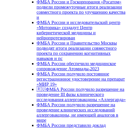
ФМБА России и Госкорпорация «Росатом»
подвели промежуточные итоги реализации
совместного проекта по улучшению качества
и
ФМБА России и исследовательский центр
«Моторика» создадут Центр
кибернетической медицины и
нейропротезирован
ФМБА России и Правительство Москвы
подводят итоги реализации совместного
проекта по сохранению когнитивных
навыков и пс
ФМБА России обеспечило медицинское
сопровождение Атомиады-2023
ФМБА России получило постоянное
регистрационное удостоверение на препарат
«МИР 19»
🇷🇺ФМБА России получило разрешение на
проведение III фазы клинического
исследования аллерговакцины «Аллергарда»
ФМБА России получило разрешение на
проведение клинических исследований
аллерговакцины, не имеющей аналогов в
мире
ФМБА России представило доклад