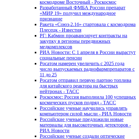
космодроме Восточный - Роскосмос
Разработанный ФМБА России препарат
«МИР 19» получил международное
признание
Ракета «Союз-2.1б» стартовала с космодрома
Плесецк - Известия
РГ: Кабмин проавансирует контракты на
закупку в регионы передвижных
медкомплексов
РИА Новости: С 1 апреля в России вырастут
социальные пенсии
Росатом намерен увеличить с 2025 года
число выпускаемых радиофармпрепаратов с
11 до 25
Росатом отправил первую партию топлива
для китайского реактора на быстрых
нейтронах - ТАСС
Роскосмос: Россия выполнила 100 успешных
космических пусков подряд - ТАСС
Российские ученые научились управлять
компьютером силой мысли - РИА Новости
Российские ученые предложили новые
материалы для высокоточных детекторов -
РИА Новости
Российские ученые создали оптические