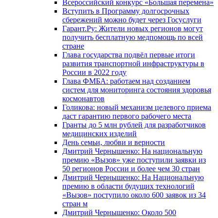
Всероссийский конкурс «Большая перемена»
Вступить в Программу долгосрочных
сбережений можно будет через Госуслуги
Гарант.Ру: Жители новых регионов могут
получить бесплатную медпомощь по всей
стране
Глава государства подвёл первые итоги
развития транспортной инфраструктуры в
России в 2022 году
Глава ФМБА: работаем над созданием
систем для мониторинга состояния здоровья
космонавтов
Голикова: новый механизм целевого приема
даст гарантию первого рабочего места
Гранты до 5 млн рублей для разработчиков
медицинских изделий
День семьи, любви и верности
Дмитрий Чернышенко: На национальную
премию «Вызов» уже поступили заявки из
50 регионов России и более чем 30 стран
Дмитрий Чернышенко: На Национальную
премию в области будущих технологий
«Вызов» поступило около 600 заявок из 34
стран м
Дмитрий Чернышенко: Около 500