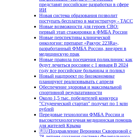
представят российские разработки в сфере
ИИ
Новая система образования позволит
поступать бесплатно в магистратуру - ТАСС
Новые возможности для героев СВО:
первый этап стажировки в ФМБА России
Новые перспективы клинической
онкологии: препарат «Ракурс 223Ra»,
разработанный ФМБА России, внедрен в
медицинскую прак
Новые правила посещения поликлиник: как
будут лечиться россияне с 1 января В 2024
году все российские больницы и поликл
Новый нацпроект по биоэкономике
планируют реализовывать с апреля
Обеспечение здоровья и максимальной
спортивной результативности
Около 1,5 тыс. победителей конкурса
"Студенческий стартап" получат по 1 млн
рублей
Передовые технологии ФМБА России и
высокотехнологичная медицинская помощь
для жителей Крыма
🇷🇺Поздравление Вероники Скворцовой с
78-летием создания системы Федерального