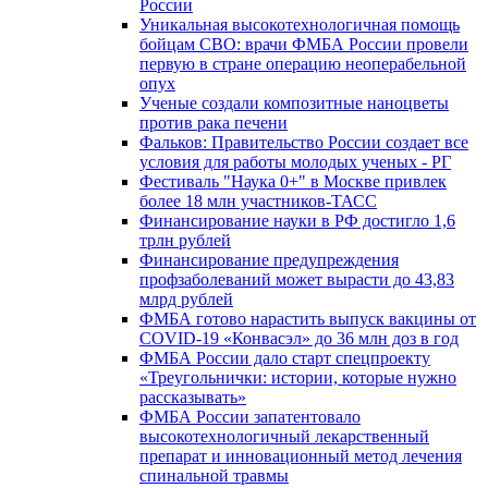
России
Уникальная высокотехнологичная помощь
бойцам СВО: врачи ФМБА России провели
первую в стране операцию неоперабельной
опух
Ученые создали композитные наноцветы
против рака печени
Фальков: Правительство России создает все
условия для работы молодых ученых - РГ
Фестиваль "Наука 0+" в Москве привлек
более 18 млн участников-ТАСС
Финансирование науки в РФ достигло 1,6
трлн рублей
Финансирование предупреждения
профзаболеваний может вырасти до 43,83
млрд рублей
ФМБА готово нарастить выпуск вакцины от
COVID-19 «Конвасэл» до 36 млн доз в год
ФМБА России дало старт спецпроекту
«Треугольнички: истории, которые нужно
рассказывать»
ФМБА России запатентовало
высокотехнологичный лекарственный
препарат и инновационный метод лечения
спинальной травмы