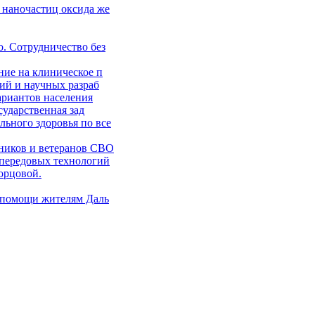
 наночастиц оксида же
. Сотрудничество без
ние на клиническое п
ий и научных разраб
ариантов населения
сударственная зад
ьного здоровья по все
ников и ветеранов СВО
 передовых технологий
орцовой.
 помощи жителям Даль