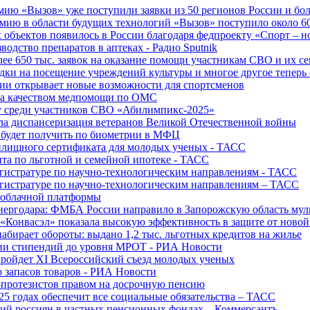
ю «Вызов» уже поступили заявки из 50 регионов России и боле
ю в области будущих технологий «Вызов» поступило около 600
объектов появилось в России благодаря федпроекту «Спорт – 
водство препаратов в аптеках - Радио Sputnik
е 650 тыс. заявок на оказание помощи участникам СВО и их с
ки на посещение учреждений культуры и многое другое теперь 
ии открывает новые возможности для спортсменов
 за качеством медпомощи по ОМС
у среди участников СВО «Абилимпикс-2025»
а диспансеризация ветеранов Великой Отечественной войны
 будет получить по биометрии в МФЦ
лищного сертификата для молодых ученых - ТАСС
та по льготной и семейной ипотеке - ТАСС
гистратуре по научно-технологическим направлениям - ТАСС
гистратуре по научно-технологическим направлениям – ТАСС
 облачной платформы
нергодара: ФМБА России направило в Запорожскую область му
«Конвасэл» показала высокую эффективность в защите от ново
абирает обороты: выдано 1,2 тыс. льготных кредитов на жилье
ции стипендий до уровня МРОТ - РИА Новости
ройдет XI Всероссийский съезд молодых ученых
о запасов товаров - РИА Новости
протезистов правом на досрочную пенсию
25 годах обеспечит все социальные обязательства – ТАСС
ий россиян в частных пенсионных фондах – Коммерсантъ