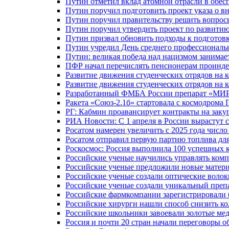
Путин отметил вклад атомной отрасли в обес
Путин поручил подготовить проект указа о в
Путин поручил правительству решить вопро
Путин поручил утвердить проект по развити
Путин призвал обновить подходы к подготовк
Путин учредил День среднего профессиональ
Путин: великая победа над нацизмом занимае
ПФР начал перечислять пенсионерам проинд
Развитие движения студенческих отрядов на 
Развитие движения студенческих отрядов на 
Разработанный ФМБА России препарат «МИР
Ракета «Союз-2.1б» стартовала с космодрома 
РГ: Кабмин проавансирует контракты на зак
РИА Новости: С 1 апреля в России вырастут 
Росатом намерен увеличить с 2025 года числ
Росатом отправил первую партию топлива для
Роскосмос: Россия выполнила 100 успешных 
Российские ученые научились управлять ком
Российские ученые предложили новые матери
Российские ученые создали оптические волок
Российские ученые создали уникальный препа
Российские фармкомпании зарегистрировали б
Российские хирурги нашли способ снизить ко
Российские школьники завоевали золотые ме
Россия и почти 20 стран начали переговоры