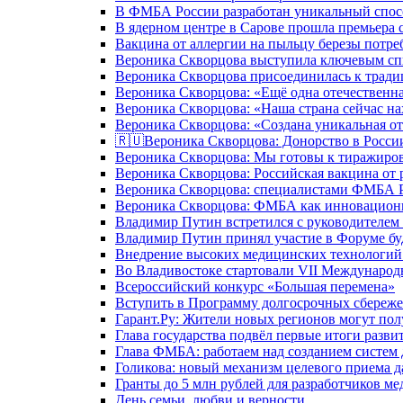
В ФМБА России разработан уникальный спосо
В ядерном центре в Сарове прошла премьера 
Вакцина от аллергии на пыльцу березы потре
Вероника Скворцова выступила ключевым спи
Вероника Скворцова присоединилась к трад
Вероника Скворцова: «Ещё одна отечественна
Вероника Скворцова: «Наша страна сейчас на
Вероника Скворцова: «Создана уникальная от
🇷🇺Вероника Скворцова: Донорство в России 
Вероника Скворцова: Мы готовы к тиражиров
Вероника Скворцова: Российская вакцина от 
Вероника Скворцова: специалистами ФМБА Ро
Вероника Скворцова: ФМБА как инновационно
Владимир Путин встретился с руководителем
Владимир Путин принял участие в Форуме бу
Внедрение высоких медицинских технологий 
Во Владивостоке стартовали VII Международ
Всероссийский конкурс «Большая перемена»
Вступить в Программу долгосрочных сбереже
Гарант.Ру: Жители новых регионов могут пол
Глава государства подвёл первые итоги разви
Глава ФМБА: работаем над созданием систем 
Голикова: новый механизм целевого приема д
Гранты до 5 млн рублей для разработчиков м
День семьи, любви и верности