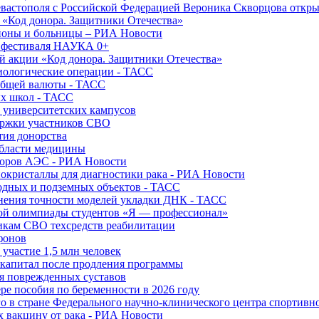
вастополя с Российской Федерацией Вероника Скворцова откры
и «Код донора. Защитники Отечества»
йоны и больницы – РИА Новости
о фестиваля НАУКА 0+
й акции «Код донора. Защитники Отечества»
диологические операции - ТАСС
общей валюты - ТАСС
ых школ - ТАСС
х университетских кампусов
ержки участников СВО
тия донорства
области медицины
торов АЭС - РИА Новости
нокристаллы для диагностики рака - РИА Новости
водных и подземных объектов - ТАСС
внения точности моделей укладки ДНК - ТАСС
кой олимпиады студентов «Я — профессионал»
икам СВО техсредств реабилитации
фонов
 участие 1,5 млн человек
ткапитал после продления программы
ия поврежденных суставов
ре пособия по беременности в 2026 году
о в стране Федерального научно-клинического центра спортивн
 вакцину от рака - РИА Новости