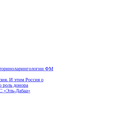
 оториноларингологии ФМ
ия. И этим Россия о
 роль донора
ЭС «Эль-Дабаа»