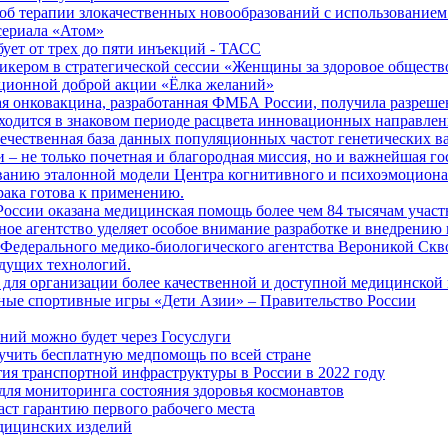
б терапии злокачественных новообразований с использованием
сериала «Атом»
бует от трех до пяти инъекций - ТАСС
кером в стратегической сессии «Женщины за здоровое общество
иционной доброй акции «Ёлка желаний»
я онковакцина, разработанная ФМБА России, получила разреше
ходится в знаковом периоде расцвета инновационных направлен
ечественная база данных популяционных частот генетических в
– не только почетная и благородная миссия, но и важнейшая го
анию эталонной модели Центра когнитивного и психоэмоционал
рака готова к применению.
ссии оказана медицинская помощь более чем 84 тысячам участ
е агентство уделяет особое внимание разработке и внедрению
 Федерального медико-биологического агентства Вероникой Скв
дущих технологий.
для организации более качественной и доступной медицинской
ные спортивные игры «Дети Азии» – Правительство России
ний можно будет через Госуслуги
учить бесплатную медпомощь по всей стране
тия транспортной инфраструктуры в России в 2022 году
для мониторинга состояния здоровья космонавтов
аст гарантию первого рабочего места
едицинских изделий