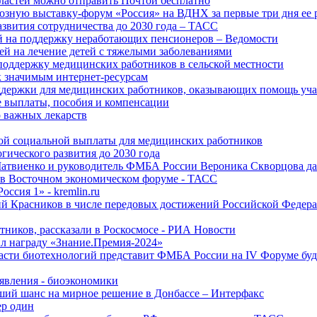
ластей можно отправить Почтой бесплатно
озную выставку-форум «Россия» на ВДНХ за первые три дня ее 
азвития сотрудничества до 2030 года – ТАСС
й на поддержку неработающих пенсионеров – Ведомости
лей на лечение детей с тяжелыми заболеваниями
поддержку медицинских работников в сельской местности
к значимым интернет-ресурсам
оддержки для медицинских работников, оказывающих помощь у
 выплаты, пособия и компенсации
 важных лекарств
ой социальной выплаты для медицинских работников
ического развития до 2030 года
Матвиенко и руководитель ФМБА России Вероника Скворцова д
е в Восточном экономическом форуме - ТАСС
ссия 1» - kremlin.ru
ий Красников в числе передовых достижений Российской Федера
тников, рассказали в Роскосмосе - РИА Новости
 награду «Знание.Премия-2024»
асти биотехнологий представит ФМБА России на IV Форуме бу
явления - биоэкономики
ший шанс на мирное решение в Донбассе – Интерфакс
ер один