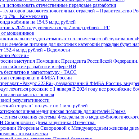
 и использовать отечественные передовые разработки
 кураторов высокотехнологичных отраслей – Правительство Ро
е до 7% – Коммерсантъ
онда кабмина на 154,5 млрд рублей
тов к 2025 году увеличатся до 7 млрд рублей – РГ
ы от мошенников
ункциональное судно атомно-технологического обслуживания «
ия и лечебное питание для льготных категорий граждан будет н
т 152,4 млрд рублей - Ведомости
Лыжню России»
оссии выступил Помощник Президента Российской Федерации, 
т российские разработки в сфере ИИ
ть бесплатно в магистратуру - ТАСС
 этап стажировки в ФМБА России
препарат «Ракурс 223Ra», разработанный ФМБА России, внедре
ут лечиться россияне с 1 января В 2024 году все российские б
 реализовывать с апреля
вной результативности
ческий стартап" получат по 1 млн рублей
отехнологичная медицинская помощь для жителей Крыма
-летием создания системы Федерального медико-биологического
И.Скворцовой с Днём защитника Отечества.
ероники Игоревны Скворцовой с Международным женским дне
дпомощь автоматически