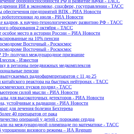
печение обороноспособности РФ и развитие науки - ТАСС
недрении ИИ в экономике, соцсфере, госуправлении - ТАСС
сы обеспечения предприятий ВПК - РИА Новости
ю робототехники до июля - РИА Новости
е кадров, к научно-технологическому развитию РФ - ТАСС
ного образования 2 октября – ТАСС
т особое место в истории России – РИА Новости
ексированные на 10% пенсии
космодроме Восточный - Роскосмос
космодроме Восточный - Роскосмос
 19» получил международное признание
Плесецк - Известия
упку в регионы передвижных медкомплексов
социальные пенсии
о выпускаемых радиофармпрепаратов с 11 до 25
 китайского реактора на быстрых нейтронах - ТАСС
космических пусков подряд - ТАСС
пьютером силой мысли - РИА Новости
алы для высокоточных детекторов - РИА Новости
на, устойчивые к радиации - РИА Новости
рат для лечения болезни Бехтерева
олее 40 препаратов от рака
личество операций у детей с пороками сердца
дали на международной олимпиаде по математике - ТАСС
 об упрощении визового режима – ИА Regnum