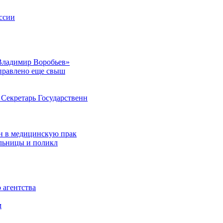
ссии
Владимир Воробьев»
аправлено еще свыш
Секретарь Государственн
н в медицинскую прак
ольницы и поликл
 агентства
м