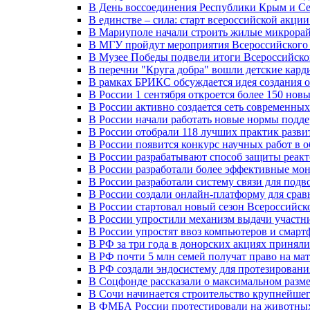
В День воссоединения Республики Крым и Се
В единстве – сила: старт всероссийской акци
В Мариуполе начали строить жилые микрора
В МГУ пройдут мероприятия Всероссийског
В Музее Победы подвели итоги Всероссийско
В перечни "Круга добра" вошли детские кар
В рамках БРИКС обсуждается идея создания 
В России 1 сентября откроется более 150 нов
В России активно создается сеть современны
В России начали работать новые нормы подд
В России отобрали 118 лучших практик разви
В России появится конкурс научных работ в 
В России разрабатывают способ защиты реак
В России разработали более эффективные мо
В России разработали систему связи для под
В России создали онлайн-платформу для сра
В России стартовал новый сезон Всероссийс
В России упростили механизм выдачи участн
В России упростят ввоз компьютеров и смарт
В РФ за три года в донорских акциях приняли
В РФ почти 5 млн семей получат право на ма
В РФ создали эндосистему для протезирован
В Соцфонде рассказали о максимальном разме
В Сочи начинается строительство крупнейшег
В ФМБА России протестировали на животных