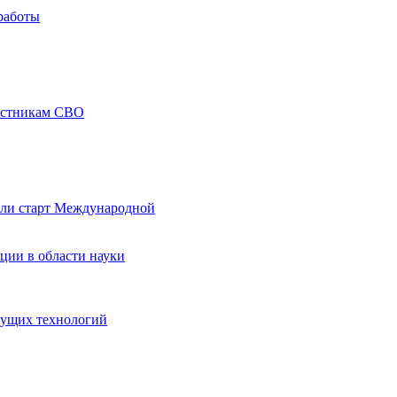
работы
частникам СВО
али старт Международной
ции в области науки
дущих технологий