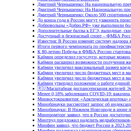
Дмитрий Чернышенко: На национальную преми
Дмитрий Чернышенко: На Национальную преми
Дмитрий Чернышенко: Около 500 спортивных 
До конца года в России могут узаконить произ
Добровольцы «Добро.РФ» уже выполнили боле
Дополнительные баллы к ЕГЭ, выходные, скид
Доступный и безопасный спорт – ФМБА Росс
Известия: В России изменят систему надзора
Итоги первого чемпионата по профмастерств
К 80-летию Победы в ФМБА России стартовал
Кабмин определил госуслуги, которые можно
Кабмин расширил возможности получения жи
Кабмин увеличил максимальный размер креди
Кабмин увеличил число бюджетных мест в ма
Кабмин увеличил число бюджетных мест в ма
Кабмин утвердил положение о работе единой
🇷🇺Масштабная диспансеризация жителей Э
Менее 0,18% заболевших COVID-19: вакцина 
Минвостокразвития: «Арктическая ипотека» н
Минобрнауки рассмотрит запрос об индекса
Минобрнауки: В Нижнем Новгороде в июне п
Минпромторг заявил, что в России достаточн
Минтруд предложил наделить медработников-
Минфин заявил, что бюджет России в 2023-20
Минфин поддержал гарантирование сбережен