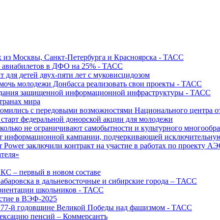
х из Москвы, Санкт-Петербурга и Красноярска - ТАСС
х авиабилетов в ДФО на 25% - ТАСС
т для детей двух-пяти лет с муковисцидозом
омочь молодежи Донбасса реализовать свои проекты - ТАСС
создания защищенной информационной инфраструктуры - ТАСС
странах мира
акомились с передовыми возможностями Национального центра
старт федеральной донорской акции для молодежи
олько не ограничивают самобытности и культурного многообраз
т информационной кампании, подчеркивающей исключительную
r Power заключили контракт на участие в работах по проекту А
ателя»
ИКС – первый в новом составе
абаровска в дальневосточные и сибирские города – ТАСС
риентации школьников - ТАСС
астие в ВЭФ-2025
 77-й годовщине Великой Победы над фашизмом - ТАСС
дексацию пенсий – Коммерсантъ