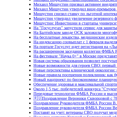
Михаил Мишустин призвал активнее внедрять
Михаил Мишустин утвердил вице-премьеров –
Мишустин снизил ставку по льготной ипотек
Мишустин утвердил увеличение резервного ф
Мишустин: Инвестиции в стартапы университе
На "Госуслугах" запустили сервис для защит
На Балтийском заводе ОСК заложили многоф
На бесплатные лекарства, медицинские издел
На индексацию соцвыплат с 1 февраля выделя
На портале Госуслуг идет регистрация на «
На расширенном заседании коллегии ФМБА Р
На фестивале "Наука 0+" в Москве представя
Новая система образования позволит поступа
Новые возможности для героев СВО: первый
Новые перспективы клинической онкологии: 
Новые правила посещения поликлиник: как буд
Новый нацпроект по биоэкономике планируют
Обеспечение здоровья и максимальной спорти
Около 1,5 тыс. победителей конкурса "Студен
Передовые технологии ФМБА России и высок
🇷🇺Поздравление Вероники Скворцовой с 78
Поздравление Руководителя ФМБА России В.
Поздравление руководителя ФМБА России В
Поставят на учет: ветераны СВО получат ме