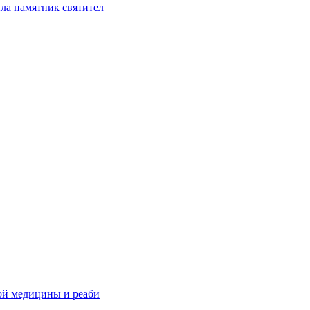
ла памятник святител
ой медицины и реаби