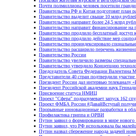
Посылки жителям Курской и Белгородской об
Почти полмиллиона человек посетили гранди
Правительства РФ и Китая подготовят план р
Правительство выделит свыше 10 млрд рубле
Правительство направит более 24,5 млрд руб
Правительство направит финансирование на 
Правительство продлило бесплатный доступ 
Правительство продлило действие мер соцп
Правительство проиндексировало социальные
Правительство расширило перечень жизненно
Правительство России
Правительство увеличило размеры специальн
Правительство утвердило Концепцию технолог
Председатель Совета Федерации Валентина 
Представители 40 стран подтвердили участи
Президент России дал интервью телеканалу «Ро
Президент Российской академии наук Геннад
Присвоение статуса НМИЦ
Проект "Сфера" подразумевает запуск 162 спу
Проект ФМБА России #ДавайВступай получил
Прорывные инновационные разработки в обл
Профилактика гриппа и ОРВИ
Путин заявил о формировании в мире нового 
Путин заявил, что РФ использовала бы малей
Путин назвал сбережение народа задачей ном