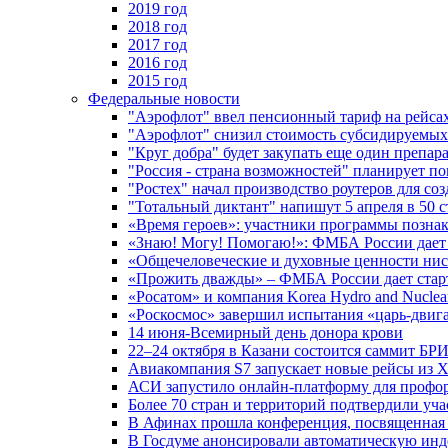
2019 год
2018 год
2017 год
2016 год
2015 год
Федеральные новости
"Аэрофлот" ввел пенсионный тариф на рейса
"Аэрофлот" снизил стоимость субсидируемы
"Круг добра" будет закупать еще один препара
"Россия - страна возможностей" планирует п
"Ростех" начал производство роутеров для 
"Тотальный диктант" напишут 5 апреля в 50 
«Время героев»: участники программы позн
«Знаю! Могу! Помогаю!»: ФМБА России дает 
«Общечеловеческие и духовные ценности ниск
«Прожить дважды» – ФМБА России дает стар
«Росатом» и компания Korea Hydro and Nuclea
«Роскосмос» завершил испытания «царь-двиг
14 июня-Всемирный день донора крови
22–24 октября в Казани состоится саммит БР
Авиакомпания S7 запускает новые рейсы из Х
АСИ запустило онлайн-платформу для профо
Более 70 стран и территорий подтвердили уч
В Афинах прошла конференция, посвященная
В Госдуме анонсировали автоматическую ин