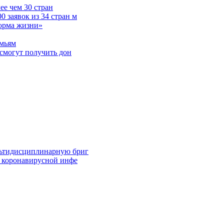
е чем 30 стран
 заявок из 34 стран м
норма жизни»
емьям
смогут получить дон
льтидисциплинарную бриг
й коронавирусной инфе