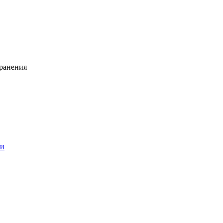
ранения
ии