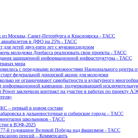
х из Москвы, Санкт-Петербурга и Красноярска - ТАСС
х авиабилетов в ДФО на 25% - ТАСС
т для детей двух-пяти лет с муковисцидозом
омочь молодежи Донбасса реализовать свои проекты - ТАСС
создания защищенной информационной инфраструктуры - ТАСС
странах мира
акомились с передовыми возможностями Национального центра
старт федеральной донорской акции для молодежи
олько не ограничивают самобытности и культурного многообраз
т информационной кампании, подчеркивающей исключительную
r Power заключили контракт на участие в работах по проекту А
ателя»
ИКС – первый в новом составе
абаровска в дальневосточные и сибирские города – ТАСС
риентации школьников - ТАСС
астие в ВЭФ-2025
 77-й годовщине Великой Победы над фашизмом - ТАСС
дексацию пенсий – Коммерсантъ