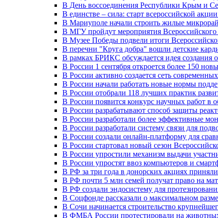
В День воссоединения Республики Крым и Се
В единстве – сила: старт всероссийской акци
В Мариуполе начали строить жилые микрора
В МГУ пройдут мероприятия Всероссийског
В Музее Победы подвели итоги Всероссийско
В перечни "Круга добра" вошли детские кар
В рамках БРИКС обсуждается идея создания 
В России 1 сентября откроется более 150 нов
В России активно создается сеть современны
В России начали работать новые нормы подд
В России отобрали 118 лучших практик разви
В России появится конкурс научных работ в 
В России разрабатывают способ защиты реак
В России разработали более эффективные мо
В России разработали систему связи для под
В России создали онлайн-платформу для сра
В России стартовал новый сезон Всероссийс
В России упростили механизм выдачи участн
В России упростят ввоз компьютеров и смарт
В РФ за три года в донорских акциях приняли
В РФ почти 5 млн семей получат право на ма
В РФ создали эндосистему для протезирован
В Соцфонде рассказали о максимальном разме
В Сочи начинается строительство крупнейшег
В ФМБА России протестировали на животных