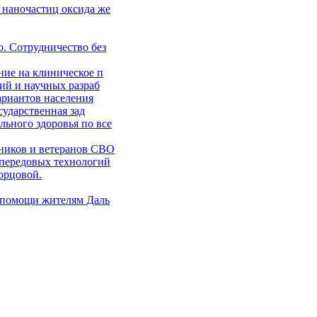
 наночастиц оксида же
. Сотрудничество без
ние на клиническое п
ий и научных разраб
ариантов населения
сударственная зад
ьного здоровья по все
ников и ветеранов СВО
 передовых технологий
орцовой.
 помощи жителям Даль