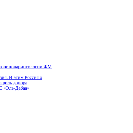
 оториноларингологии ФМ
ия. И этим Россия о
 роль донора
ЭС «Эль-Дабаа»