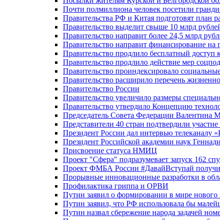
Посылки жителям Курской и Белгородской об
Почти полмиллиона человек посетили гранди
Правительства РФ и Китая подготовят план р
Правительство выделит свыше 10 млрд рубле
Правительство направит более 24,5 млрд руб
Правительство направит финансирование на 
Правительство продлило бесплатный доступ 
Правительство продлило действие мер соцп
Правительство проиндексировало социальные
Правительство расширило перечень жизненно
Правительство России
Правительство увеличило размеры специальн
Правительство утвердило Концепцию технолог
Председатель Совета Федерации Валентина 
Представители 40 стран подтвердили участи
Президент России дал интервью телеканалу «Ро
Президент Российской академии наук Геннад
Присвоение статуса НМИЦ
Проект "Сфера" подразумевает запуск 162 спу
Проект ФМБА России #ДавайВступай получил
Прорывные инновационные разработки в обл
Профилактика гриппа и ОРВИ
Путин заявил о формировании в мире нового 
Путин заявил, что РФ использовала бы малей
Путин назвал сбережение народа задачей ном