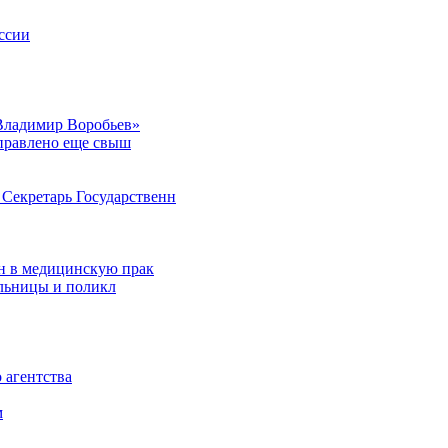
ссии
Владимир Воробьев»
аправлено еще свыш
Секретарь Государственн
н в медицинскую прак
ольницы и поликл
 агентства
м