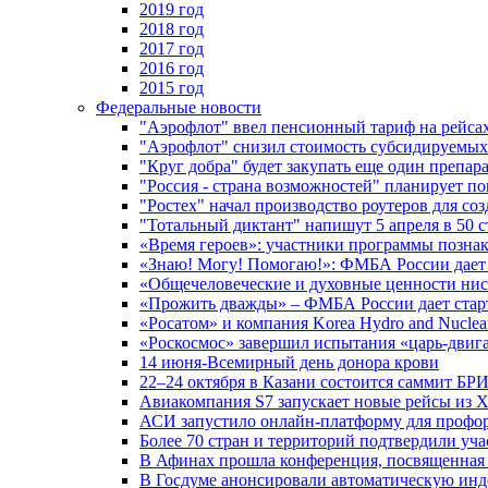
2019 год
2018 год
2017 год
2016 год
2015 год
Федеральные новости
"Аэрофлот" ввел пенсионный тариф на рейса
"Аэрофлот" снизил стоимость субсидируемы
"Круг добра" будет закупать еще один препара
"Россия - страна возможностей" планирует п
"Ростех" начал производство роутеров для 
"Тотальный диктант" напишут 5 апреля в 50 
«Время героев»: участники программы позн
«Знаю! Могу! Помогаю!»: ФМБА России дает 
«Общечеловеческие и духовные ценности ниск
«Прожить дважды» – ФМБА России дает стар
«Росатом» и компания Korea Hydro and Nuclea
«Роскосмос» завершил испытания «царь-двиг
14 июня-Всемирный день донора крови
22–24 октября в Казани состоится саммит БР
Авиакомпания S7 запускает новые рейсы из Х
АСИ запустило онлайн-платформу для профо
Более 70 стран и территорий подтвердили уч
В Афинах прошла конференция, посвященная
В Госдуме анонсировали автоматическую ин