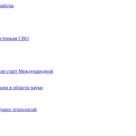
работы
частникам СВО
али старт Международной
ции в области науки
дущих технологий