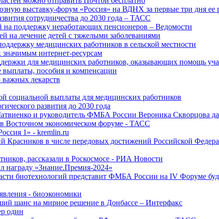
ластей можно отправить Почтой бесплатно
озную выставку-форум «Россия» на ВДНХ за первые три дня ее 
азвития сотрудничества до 2030 года – ТАСС
й на поддержку неработающих пенсионеров – Ведомости
лей на лечение детей с тяжелыми заболеваниями
поддержку медицинских работников в сельской местности
к значимым интернет-ресурсам
оддержки для медицинских работников, оказывающих помощь у
 выплаты, пособия и компенсации
 важных лекарств
ой социальной выплаты для медицинских работников
ического развития до 2030 года
Матвиенко и руководитель ФМБА России Вероника Скворцова д
е в Восточном экономическом форуме - ТАСС
ссия 1» - kremlin.ru
ий Красников в числе передовых достижений Российской Федера
тников, рассказали в Роскосмосе - РИА Новости
 награду «Знание.Премия-2024»
асти биотехнологий представит ФМБА России на IV Форуме бу
явления - биоэкономики
ший шанс на мирное решение в Донбассе – Интерфакс
ер один