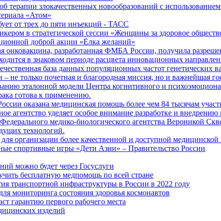
б терапии злокачественных новообразований с использованием
сериала «Атом»
бует от трех до пяти инъекций - ТАСС
кером в стратегической сессии «Женщины за здоровое общество
иционной доброй акции «Ёлка желаний»
я онковакцина, разработанная ФМБА России, получила разреше
ходится в знаковом периоде расцвета инновационных направлен
ечественная база данных популяционных частот генетических в
– не только почетная и благородная миссия, но и важнейшая го
анию эталонной модели Центра когнитивного и психоэмоционал
рака готова к применению.
ссии оказана медицинская помощь более чем 84 тысячам участ
е агентство уделяет особое внимание разработке и внедрению
 Федерального медико-биологического агентства Вероникой Скв
дущих технологий.
для организации более качественной и доступной медицинской
ные спортивные игры «Дети Азии» – Правительство России
ний можно будет через Госуслуги
учить бесплатную медпомощь по всей стране
тия транспортной инфраструктуры в России в 2022 году
для мониторинга состояния здоровья космонавтов
аст гарантию первого рабочего места
едицинских изделий