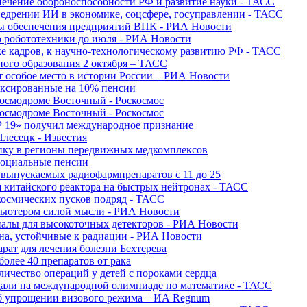
печение обороноспособности РФ и развитие науки - ТАСС
недрении ИИ в экономике, соцсфере, госуправлении - ТАСС
сы обеспечения предприятий ВПК - РИА Новости
ю робототехники до июля - РИА Новости
е кадров, к научно-технологическому развитию РФ - ТАСС
ного образования 2 октября – ТАСС
т особое место в истории России – РИА Новости
ексированные на 10% пенсии
космодроме Восточный - Роскосмос
космодроме Восточный - Роскосмос
 19» получил международное признание
Плесецк - Известия
упку в регионы передвижных медкомплексов
социальные пенсии
о выпускаемых радиофармпрепаратов с 11 до 25
 китайского реактора на быстрых нейтронах - ТАСС
космических пусков подряд - ТАСС
пьютером силой мысли - РИА Новости
алы для высокоточных детекторов - РИА Новости
на, устойчивые к радиации - РИА Новости
рат для лечения болезни Бехтерева
олее 40 препаратов от рака
личество операций у детей с пороками сердца
дали на международной олимпиаде по математике - ТАСС
 об упрощении визового режима – ИА Regnum