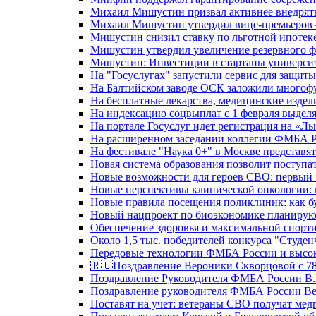
Михаил Мишустин призвал активнее внедрять
Михаил Мишустин утвердил вице-премьеров –
Мишустин снизил ставку по льготной ипотек
Мишустин утвердил увеличение резервного ф
Мишустин: Инвестиции в стартапы университе
На "Госуслугах" запустили сервис для защит
На Балтийском заводе ОСК заложили многоф
На бесплатные лекарства, медицинские издел
На индексацию соцвыплат с 1 февраля выделя
На портале Госуслуг идет регистрация на «
На расширенном заседании коллегии ФМБА Р
На фестивале "Наука 0+" в Москве представя
Новая система образования позволит поступа
Новые возможности для героев СВО: первый
Новые перспективы клинической онкологии: 
Новые правила посещения поликлиник: как буд
Новый нацпроект по биоэкономике планируют
Обеспечение здоровья и максимальной спорти
Около 1,5 тыс. победителей конкурса "Студен
Передовые технологии ФМБА России и высок
🇷🇺Поздравление Вероники Скворцовой с 78
Поздравление Руководителя ФМБА России В.
Поздравление руководителя ФМБА России В
Поставят на учет: ветераны СВО получат ме