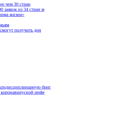
е чем 30 стран
 заявок из 34 стран м
норма жизни»
емьям
смогут получить дон
льтидисциплинарную бриг
й коронавирусной инфе