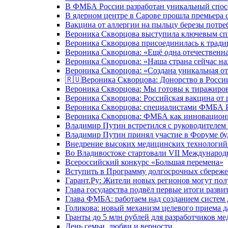
В ФМБА России разработан уникальный спосо
В ядерном центре в Сарове прошла премьера 
Вакцина от аллергии на пыльцу березы потре
Вероника Скворцова выступила ключевым спи
Вероника Скворцова присоединилась к трад
Вероника Скворцова: «Ещё одна отечественна
Вероника Скворцова: «Наша страна сейчас на
Вероника Скворцова: «Создана уникальная от
🇷🇺Вероника Скворцова: Донорство в России 
Вероника Скворцова: Мы готовы к тиражиров
Вероника Скворцова: Российская вакцина от 
Вероника Скворцова: специалистами ФМБА Ро
Вероника Скворцова: ФМБА как инновационно
Владимир Путин встретился с руководителем
Владимир Путин принял участие в Форуме бу
Внедрение высоких медицинских технологий 
Во Владивостоке стартовали VII Международ
Всероссийский конкурс «Большая перемена»
Вступить в Программу долгосрочных сбереже
Гарант.Ру: Жители новых регионов могут пол
Глава государства подвёл первые итоги разви
Глава ФМБА: работаем над созданием систем 
Голикова: новый механизм целевого приема д
Гранты до 5 млн рублей для разработчиков м
День семьи, любви и верности