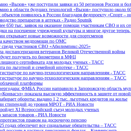
ю «Вызов» уже поступили заявки из 50 регионов России и боле
ю в области будущих технологий «Вызов» поступило около 600
объектов появилось в России благодаря федпроекту «Спорт – 
водство препаратов в аптеках - Радио Sputnik
е 650 тыс. заявок на оказание помощи участникам СВО и их с
ки на посещение учреждений культуры и многое другое теперь 
ии открывает новые возможности для спортсменов
 за качеством медпомощи по ОМС
у среди участников СВО «Абилимпикс-2025»
а диспансеризация ветеранов Великой Отечественной войны
 будет получить по биометрии в МФЦ
лищного сертификата для молодых ученых - ТАСС
та по льготной и семейной ипотеке - ТАСС
гистратуре по научно-технологическим направлениям - ТАСС
гистратуре по научно-технологическим направлениям – ТАСС
 облачной платформы
нергодара: ФМБА России направило в Запорожскую область му
«Конвасэл» показала высокую эффективность в защите от ново
абирает обороты: выдано 1,2 тыс. льготных кредитов на жилье
ции стипендий до уровня МРОТ - РИА Новости
ройдет XI Всероссийский съезд молодых ученых
о запасов товаров - РИА Новости
протезистов правом на досрочную пенсию
25 годах обеспечит все социальные обязательства – ТАСС
ий россиян в частных пенсионных фондах – Коммерсантъ