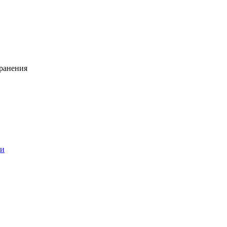
ранения
ии