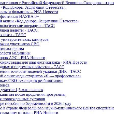
вастополя с Российской Федерацией Вероника Скворцова откры
и «Код донора. Защитники Отечества»
йоны и больницы – РИА Новости
о фестиваля НАУКА 0+
й акции «Код донора. Защитники Отечества»
диологические операции - ТАСС
общей валюты - ТАСС
ых школ - ТАСС
х университетских кампусов
ержки участников СВО
тия донорства
области медицины
торов АЭС - РИА Новости
нокристаллы для диагностики рака - РИА Новости
водных и подземных объектов - ТАСС
внения точности моделей укладки ДНК - ТАСС
кой олимпиады студентов «Я — профессионал»
икам СВО техсредств реабилитации
фонов
 участие 1,5 млн человек
ткапитал после продления программы
ия поврежденных суставов
ре пособия по беременности в 2026 году
о в стране Федерального научно-клинического центра спортивн
 вакцину от рака - РИА Новости