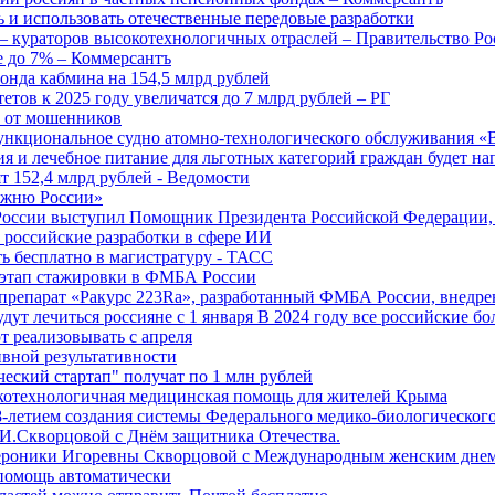
 и использовать отечественные передовые разработки
 кураторов высокотехнологичных отраслей – Правительство Ро
е до 7% – Коммерсантъ
онда кабмина на 154,5 млрд рублей
тов к 2025 году увеличатся до 7 млрд рублей – РГ
ы от мошенников
ункциональное судно атомно-технологического обслуживания «
ия и лечебное питание для льготных категорий граждан будет н
т 152,4 млрд рублей - Ведомости
Лыжню России»
оссии выступил Помощник Президента Российской Федерации, 
т российские разработки в сфере ИИ
ть бесплатно в магистратуру - ТАСС
 этап стажировки в ФМБА России
препарат «Ракурс 223Ra», разработанный ФМБА России, внедре
ут лечиться россияне с 1 января В 2024 году все российские б
 реализовывать с апреля
вной результативности
ческий стартап" получат по 1 млн рублей
отехнологичная медицинская помощь для жителей Крыма
-летием создания системы Федерального медико-биологического
И.Скворцовой с Днём защитника Отечества.
ероники Игоревны Скворцовой с Международным женским дне
дпомощь автоматически