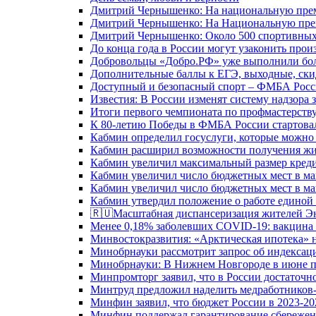
Дмитрий Чернышенко: На национальную преми
Дмитрий Чернышенко: На Национальную преми
Дмитрий Чернышенко: Около 500 спортивных 
До конца года в России могут узаконить произ
Добровольцы «Добро.РФ» уже выполнили боле
Дополнительные баллы к ЕГЭ, выходные, скид
Доступный и безопасный спорт – ФМБА Росс
Известия: В России изменят систему надзора
Итоги первого чемпионата по профмастерств
К 80-летию Победы в ФМБА России стартовал
Кабмин определил госуслуги, которые можно
Кабмин расширил возможности получения жи
Кабмин увеличил максимальный размер креди
Кабмин увеличил число бюджетных мест в ма
Кабмин увеличил число бюджетных мест в ма
Кабмин утвердил положение о работе единой
🇷🇺Масштабная диспансеризация жителей Э
Менее 0,18% заболевших COVID-19: вакцина 
Минвостокразвития: «Арктическая ипотека» н
Минобрнауки рассмотрит запрос об индекса
Минобрнауки: В Нижнем Новгороде в июне п
Минпромторг заявил, что в России достаточн
Минтруд предложил наделить медработников-
Минфин заявил, что бюджет России в 2023-20
Минфин поддержал гарантирование сбережен