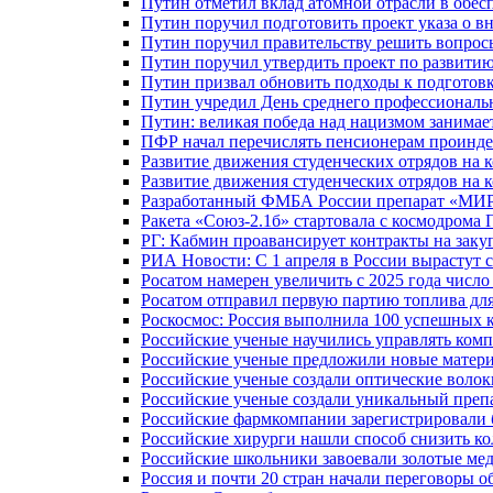
Путин отметил вклад атомной отрасли в обес
Путин поручил подготовить проект указа о в
Путин поручил правительству решить вопро
Путин поручил утвердить проект по развити
Путин призвал обновить подходы к подготовк
Путин учредил День среднего профессиональ
Путин: великая победа над нацизмом занимае
ПФР начал перечислять пенсионерам проинд
Развитие движения студенческих отрядов на 
Развитие движения студенческих отрядов на 
Разработанный ФМБА России препарат «МИР
Ракета «Союз-2.1б» стартовала с космодрома 
РГ: Кабмин проавансирует контракты на зак
РИА Новости: С 1 апреля в России вырастут 
Росатом намерен увеличить с 2025 года числ
Росатом отправил первую партию топлива для
Роскосмос: Россия выполнила 100 успешных 
Российские ученые научились управлять ком
Российские ученые предложили новые матери
Российские ученые создали оптические волок
Российские ученые создали уникальный препа
Российские фармкомпании зарегистрировали б
Российские хирурги нашли способ снизить ко
Российские школьники завоевали золотые ме
Россия и почти 20 стран начали переговоры