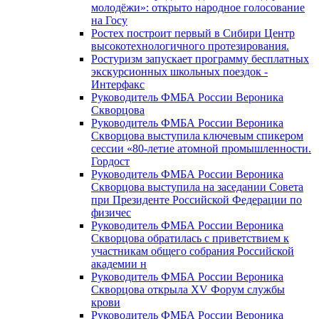
молодёжи»: открыто народное голосование
на Госу
Ростех построит первый в Сибири Центр
высокотехнологичного протезирования.
Ростуризм запускает программу бесплатных
экскурсионных школьных поездок -
Интерфакс
Руководитель ФМБА России Вероника
Скворцова
Руководитель ФМБА России Вероника
Скворцова выступила ключевым спикером
сессии «80-летие атомной промышленности.
Гордост
Руководитель ФМБА России Вероника
Скворцова выступила на заседании Совета
при Президенте Российской Федерации по
физичес
Руководитель ФМБА России Вероника
Скворцова обратилась с приветствием к
участникам общего собрания Российской
академии н
Руководитель ФМБА России Вероника
Скворцова открыла XV Форум службы
крови
Руководитель ФМБА России Вероника