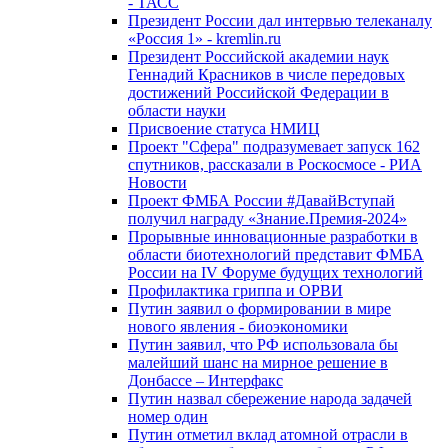
- ТАСС
Президент России дал интервью телеканалу
«Россия 1» - kremlin.ru
Президент Российской академии наук
Геннадий Красников в числе передовых
достижений Российской Федерации в
области науки
Присвоение статуса НМИЦ
Проект "Сфера" подразумевает запуск 162
спутников, рассказали в Роскосмосе - РИА
Новости
Проект ФМБА России #ДавайВступай
получил награду «Знание.Премия-2024»
Прорывные инновационные разработки в
области биотехнологий представит ФМБА
России на IV Форуме будущих технологий
Профилактика гриппа и ОРВИ
Путин заявил о формировании в мире
нового явления - биоэкономики
Путин заявил, что РФ использовала бы
малейший шанс на мирное решение в
Донбассе – Интерфакс
Путин назвал сбережение народа задачей
номер один
Путин отметил вклад атомной отрасли в