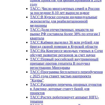
прием проектов для финансирования в 2024
году
ТАСС: Число многодетных семей в России
за последние 8-10 лет выросло вдвое
ТАСС:В Курске создали индивидуальные
экзоскелеты для реабилитационной
медицины
ТАСС:Доля отечественных лекарств на
рынке РФ составила более 38% по итогам I
квартала
ТАСС:Кабмин выделил 36 млн рублей для
бригад скорой помощи в Курской области
ТАСС:На Конгрессе молодых ученых в Сочи
обсудят развитие регионов за счет науки
ТАСС:Первый российский внутривенный
препарат против гепатита В получил
регистрацию Минздрава
ТАСС:Программа бесплатного переобучения
с 2025 года станет частью нацпроекта
"Кадры"
ТАСС:Расширен перечень опорных пунктов
в Арктике, которые станут базой для
проектов
ТАСС:Ростех роботизирует аппарат HIFU-
терапии