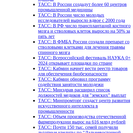
ТАСС: В России создадут более 60 центров
промышленной медицины
ТАСС: В России число молодых
исследователей выросло вдвое с 2000 года
ТАСС: В РФ число трансплантаций костного
мозга и стволовых клеток выросло на 50% за
пять лет
ТАСС: В ФМБА России создали препарат со
стволовыми клетками для лечения травмы
спинного мозга
ТАСС: Всероссийский фестиваль НАУКА 0+
2024 открывает площадки по стране
ТАСС: Кабмин начнет вести реестр товаров
для обеспечения биобезопасности
ТАСС: Кабмин обновил программу
содействия занятости молодежи
ТАСС: Минздрав расширил список
должностей медиков для "земских" выплат
ТАСС: Минпромторг создаст центр развития
искусственного интеллекта в
промышленности
ТАСС: Объем производства отечественной
фармпродукции вырос на 616 млрд рублей
ТАСС: Почти 150 тыс. семей получили
льготные кредиты по "Дальневосточной