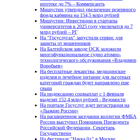
ипотеке до 7% – Коммерсантъ
Мишустин утвердил увеличение резервного
фонда кабмина на 154,5 млрд рублей
Мишустин: Инвестиции в стартапы
университетов к 2025 году увеличатся до 7
млрд рублей – РГ
На "Госуслугах" запустили сервис для
защиты от мошенников
На Балтийском заводе ОСК заложили
многофункциональное судно атомно-
технологического обслуживания «Владимир
Воробьев»
На бесплатные лекарства, медицинские
изделия и лечебное питание для льготных
категорий граждан будет направлено еще
свыш
На индексацию соцвыплат с 1 февраля
выделят 152,4 млрд рублей - Ведомости
На портале Госуслуг идет регистрация на
«Лыжню России»
На расширенном заседании коллегии ФМБА
России выступил Помощник Президента
Российской Федерации, Секретарь
Государственн
На фестивале "Наука 0+" в Москве