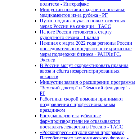
политеха - Интерафакс
Мишустин поставил задачи по поставке
медикаментов из-за рубежа - РГ
Путин подписал указ о новых ответных
мерах России на санкции - ТАСС
На юге России готовятся к старту
курортного сезона - 1 канал
Начиная с марта 2022 года регионы России
последовательно внедряют антикризисные
меры поддержки бизнеса - РАНХиГС.
Экспер
В России могут скорректировать правила
ввоза и сбыта незарегистрированных
лекарств
Мишустин заявил о расширении программы
"Земский доктор" и "Земский фельдшер" -
РГ
Работники скорой помощи принимают
поздравления с профессиональным
праздником
Росздравнадзор: зарубежные
фармпроизводители не отказываются
поставлять лекарства в Россию - ТАСС
«Росконгресс» опубликовал программу
Петербургского экономического форума -