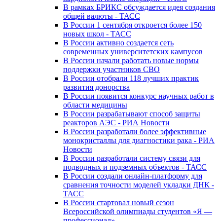
В рамках БРИКС обсуждается идея создания
общей валюты - ТАСС
В России 1 сентября откроется более 150
новых школ - ТАСС
В России активно создается сеть
современных университетских кампусов
В России начали работать новые нормы
поддержки участников СВО
В России отобрали 118 лучших практик
развития донорства
В России появится конкурс научных работ в
области медицины
В России разрабатывают способ защиты
реакторов АЭС - РИА Новости
В России разработали более эффективные
монокристаллы для диагностики рака - РИА
Новости
В России разработали систему связи для
подводных и подземных объектов - ТАСС
В России создали онлайн-платформу для
сравнения точности моделей укладки ДНК -
ТАСС
В России стартовал новый сезон
Всероссийской олимпиады студентов «Я —
профессионал»