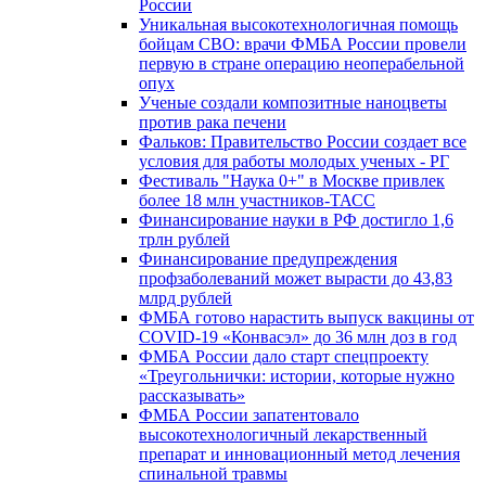
России
Уникальная высокотехнологичная помощь
бойцам СВО: врачи ФМБА России провели
первую в стране операцию неоперабельной
опух
Ученые создали композитные наноцветы
против рака печени
Фальков: Правительство России создает все
условия для работы молодых ученых - РГ
Фестиваль "Наука 0+" в Москве привлек
более 18 млн участников-ТАСС
Финансирование науки в РФ достигло 1,6
трлн рублей
Финансирование предупреждения
профзаболеваний может вырасти до 43,83
млрд рублей
ФМБА готово нарастить выпуск вакцины от
COVID-19 «Конвасэл» до 36 млн доз в год
ФМБА России дало старт спецпроекту
«Треугольнички: истории, которые нужно
рассказывать»
ФМБА России запатентовало
высокотехнологичный лекарственный
препарат и инновационный метод лечения
спинальной травмы