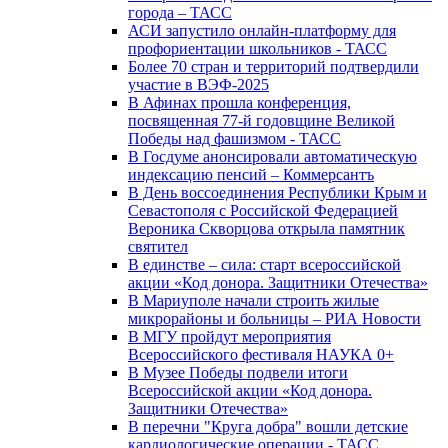
города – ТАСС
АСИ запустило онлайн-платформу для
профориентации школьников - ТАСС
Более 70 стран и территорий подтвердили
участие в ВЭФ-2025
В Афинах прошла конференция,
посвященная 77-й годовщине Великой
Победы над фашизмом - ТАСС
В Госдуме анонсировали автоматическую
индексацию пенсий – Коммерсантъ
В День воссоединения Республики Крым и
Севастополя с Российской Федерацией
Вероника Скворцова открыла памятник
святител
В единстве – сила: старт всероссийской
акции «Код донора. Защитники Отечества»
В Мариуполе начали строить жилые
микрорайоны и больницы – РИА Новости
В МГУ пройдут мероприятия
Всероссийского фестиваля НАУКА 0+
В Музее Победы подвели итоги
Всероссийской акции «Код донора.
Защитники Отечества»
В перечни "Круга добра" вошли детские
кардиологические операции - ТАСС