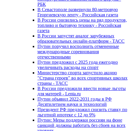
РБК
В Севастополе развернули 80-метровую
Георгиевскую ленту - Российская газета
В России снизились цены на ряд продуктов,
топливо и бытовую технику - Российская
газета
В России запустят аналог зарубежных
образовательных онлайн-платформ - ТАСС
Путин поручил восполнить отмененные
международные соревнования
отечественными
Путин предложил с 2025 года ежегодно
увеличивать расходы на спорт
Министерство спорта запустило акцию
"Страна героев" во всех спортивных школах
страны - ТАСС
В России предложили ввести новые льготы
для матерей - Lenta.ru
Путин объявил 2022-2031 годы в РФ
Десятилетием науки и технологий
Президент РФ предложил снизить ставку по
льготной ипотеке с 12 до 9%
Путин: Меры поддержки россиян на фоне
санкций должны работать без сбоев на всех
уровнях