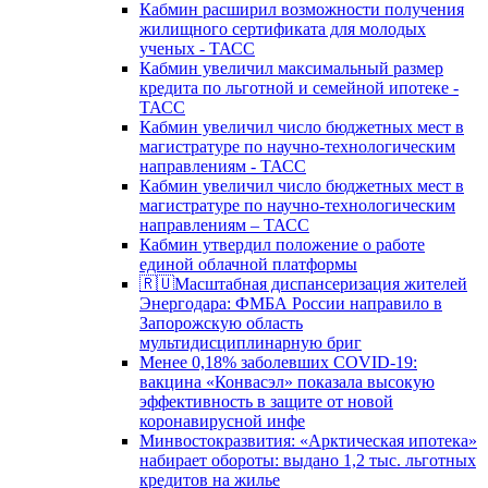
Кабмин расширил возможности получения
жилищного сертификата для молодых
ученых - ТАСС
Кабмин увеличил максимальный размер
кредита по льготной и семейной ипотеке -
ТАСС
Кабмин увеличил число бюджетных мест в
магистратуре по научно-технологическим
направлениям - ТАСС
Кабмин увеличил число бюджетных мест в
магистратуре по научно-технологическим
направлениям – ТАСС
Кабмин утвердил положение о работе
единой облачной платформы
🇷🇺Масштабная диспансеризация жителей
Энергодара: ФМБА России направило в
Запорожскую область
мультидисциплинарную бриг
Менее 0,18% заболевших COVID-19:
вакцина «Конвасэл» показала высокую
эффективность в защите от новой
коронавирусной инфе
Минвостокразвития: «Арктическая ипотека»
набирает обороты: выдано 1,2 тыс. льготных
кредитов на жилье