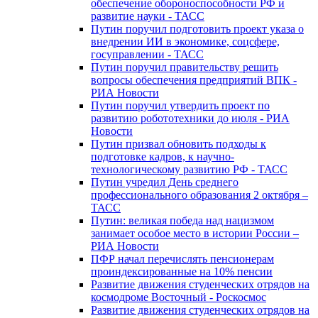
обеспечение обороноспособности РФ и
развитие науки - ТАСС
Путин поручил подготовить проект указа о
внедрении ИИ в экономике, соцсфере,
госуправлении - ТАСС
Путин поручил правительству решить
вопросы обеспечения предприятий ВПК -
РИА Новости
Путин поручил утвердить проект по
развитию робототехники до июля - РИА
Новости
Путин призвал обновить подходы к
подготовке кадров, к научно-
технологическому развитию РФ - ТАСС
Путин учредил День среднего
профессионального образования 2 октября –
ТАСС
Путин: великая победа над нацизмом
занимает особое место в истории России –
РИА Новости
ПФР начал перечислять пенсионерам
проиндексированные на 10% пенсии
Развитие движения студенческих отрядов на
космодроме Восточный - Роскосмос
Развитие движения студенческих отрядов на