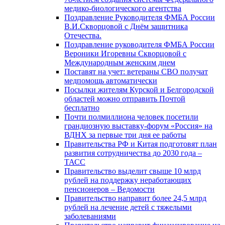
медико-биологического агентства
Поздравление Руководителя ФМБА России
В.И.Скворцовой с Днём защитника
Отечества.
Поздравление руководителя ФМБА России
Вероники Игоревны Скворцовой с
Международным женским днем
Поставят на учет: ветераны СВО получат
медпомощь автоматически
Посылки жителям Курской и Белгородской
областей можно отправить Почтой
бесплатно
Почти полмиллиона человек посетили
грандиозную выставку-форум «Россия» на
ВДНХ за первые три дня ее работы
Правительства РФ и Китая подготовят план
развития сотрудничества до 2030 года –
ТАСС
Правительство выделит свыше 10 млрд
рублей на поддержку неработающих
пенсионеров – Ведомости
Правительство направит более 24,5 млрд
рублей на лечение детей с тяжелыми
заболеваниями