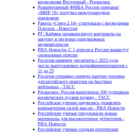
космодроме Восточный - Роскосмос
Разработанный ФМБА России препарат
«МИР 19» получил международное
признание
Ракета «Союз-2.1б» стартовала с космодрома
Плесецк - Известия
РГ: Кабмин проавансирует контракты на
закупку в регионы передвижных
медкомплексов
РИА Новости: С 1 апреля в России вырастут
социальные пенсии
Росатом намерен увеличить с 2025 года
число выпускаемых радиофармпрепаратов с
11 до 25
Росатом отправил первую партию топлива
для китайского реактора на быстрых
нейтронах - ТАСС
Роскосмос: Россия выполнила 100 успешных
космических пусков подряд - ТАСС
Российские ученые научились управлять
компьютером силой мысли - РИА Новости
Российские ученые предложили новые
материалы для высокоточных детекторов -
РИА Новости
Российские ученые создали оптические