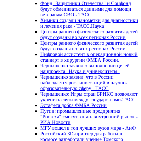
Фонд "Защитники Отечества" и Соцфонд
будут обмениваться данными для помощи
ветеранам СВО - ТАСС
Химики создали нанометки для диагностики
и лечения рака - ТАСС.Наука
Центры раннего физического развития детей
будут созданы во всех регионах России
Центры раннего физического развития детей
будут созданы во всех регионах России
Цифровой ассистент в операционной-новый
стандарт в хирургии ФМБА России.
Чернышенко заявил о выполнении целей
нацпроекта "Наука и университеты"
Чернышенко заявил, что в России
наблюдается рост инвестиций в научно-
образовательную сферу - ТАСС
Чернышенко: Игры стран БРИКС позволяют
укрепить связи между государствами-ТАСС
Эстафета добра ФМБА России
Путин: промышленные предприятия
"Ростеха" смогут занять внутренний рынок -
РИА Новости
МГУ вошел в топ лучших вузов мира - АиФ
Российский 3D-принтер для работы в
космосе разработали ученые Томского