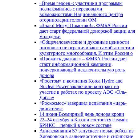
«Время героев»: участники программы
познакомились с передовыми
возможностями Национального центра
оториноларингологии ФМ
«Знаю! Могу! Помогаю!»: ФМБА России
дает старт федеральной донорской акции для
молодежи
«Общечеловеческие и духовные ценности
нисколько не ограничивают самобытности и
культурного многообразия. И этим Россия о
«Прожить дважды» – ФМБА России дает
старт информационной кампании,
подчеркивающей исключительную роль
донора
«Росатом» и компания Korea Hydro and
Nuclear Power заключили контракт на
участие в работах по проекту АЭС «Эль-
Дабаа»
«Роскосмос» завершил испытания «царь-
двигателя»
14 июня-Всемирный день донора крови
22–24 октября в Казани состоится саммит
БРИКС – первый в новом составе
Авиакомпания S7 запускает новые рейсы из
Хабаровска в дальневосточные и сибирские