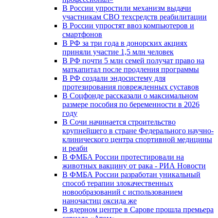
В России упростили механизм выдачи
участникам СВО техсредств реабилитации
В России упростят ввоз компьютеров и
смартфонов
В РФ за три года в донорских акциях
приняли участие 1,5 млн человек
В РФ почти 5 млн семей получат право на
маткапитал после продления программы
В РФ создали эндосистему для
протезирования поврежденных суставов
В Соцфонде рассказали о максимальном
размере пособия по беременности в 2026
году
В Сочи начинается строительство
крупнейшего в стране Федерального научно-
клинического центра спортивной медицины
и реаби
В ФМБА России протестировали на
животных вакцину от рака - РИА Новости
В ФМБА России разработан уникальный
способ терапии злокачественных
новообразований с использованием
наночастиц оксида же
В ядерном центре в Сарове прошла премьера