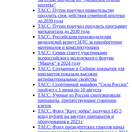
ипотеке"
ТАСС: Путин поручил правительству
продлить срок действия семейной ипотеки
до 2030 года
ТАСС: Путин поручил продлить программу
маткапитала до 2030 года
ТАСС: Российским производителям
медизделий вернут НДС за приобретение
материалов и комплектующих
ТАСС: Семьи станут участниками
всероссийского молодежного форума
"Машук" в 2024 году
ТАСС: Созданные в Сибири покрытия для
имплантов показали высокие
антибактериальные свойства
ТАСС: Спортивный марафон "Сила России"
пройдет с 1 июня по 10 августа
ТАСС: Ученые из России синтезировали
препараты, препятствующие старению
клеток
ТАСС: Фонд "Круг добра" получил 145,5
млрд рублей на закупку препаратов и
оборудования в 2023 г
ТАСС: Фонд президентских грантов начал