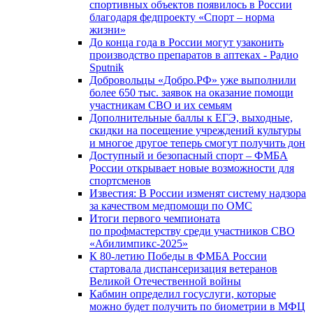
спортивных объектов появилось в России
благодаря федпроекту «Спорт – норма
жизни»
До конца года в России могут узаконить
производство препаратов в аптеках - Радио
Sputnik
Добровольцы «Добро.РФ» уже выполнили
более 650 тыс. заявок на оказание помощи
участникам СВО и их семьям
Дополнительные баллы к ЕГЭ, выходные,
скидки на посещение учреждений культуры
и многое другое теперь смогут получить дон
Доступный и безопасный спорт – ФМБА
России открывает новые возможности для
спортсменов
Известия: В России изменят систему надзора
за качеством медпомощи по ОМС
Итоги первого чемпионата
по профмастерству среди участников СВО
«Абилимпикс-2025»
К 80-летию Победы в ФМБА России
стартовала диспансеризация ветеранов
Великой Отечественной войны
Кабмин определил госуслуги, которые
можно будет получить по биометрии в МФЦ