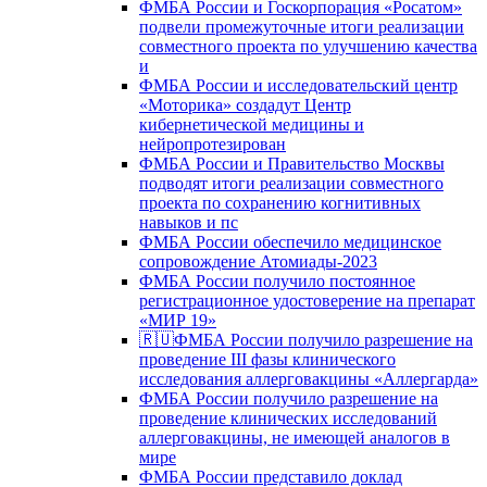
ФМБА России и Госкорпорация «Росатом»
подвели промежуточные итоги реализации
совместного проекта по улучшению качества
и
ФМБА России и исследовательский центр
«Моторика» создадут Центр
кибернетической медицины и
нейропротезирован
ФМБА России и Правительство Москвы
подводят итоги реализации совместного
проекта по сохранению когнитивных
навыков и пс
ФМБА России обеспечило медицинское
сопровождение Атомиады-2023
ФМБА России получило постоянное
регистрационное удостоверение на препарат
«МИР 19»
🇷🇺ФМБА России получило разрешение на
проведение III фазы клинического
исследования аллерговакцины «Аллергарда»
ФМБА России получило разрешение на
проведение клинических исследований
аллерговакцины, не имеющей аналогов в
мире
ФМБА России представило доклад