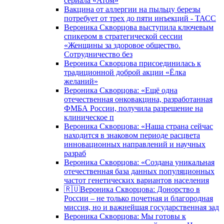
сериала «Атом»
Вакцина от аллергии на пыльцу березы
потребует от трех до пяти инъекций - ТАСС
Вероника Скворцова выступила ключевым
спикером в стратегической сессии
«Женщины за здоровое общество.
Сотрудничество без
Вероника Скворцова присоединилась к
традиционной доброй акции «Ёлка
желаний»
Вероника Скворцова: «Ещё одна
отечественная онковакцина, разработанная
ФМБА России, получила разрешение на
клиническое п
Вероника Скворцова: «Наша страна сейчас
находится в знаковом периоде расцвета
инновационных направлений и научных
разраб
Вероника Скворцова: «Создана уникальная
отечественная база данных популяционных
частот генетических вариантов населения
🇷🇺Вероника Скворцова: Донорство в
России – не только почетная и благородная
миссия, но и важнейшая государственная зад
Вероника Скворцова: Мы готовы к