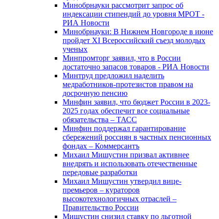
Минобрнауки рассмотрит запрос об
индексации стипендий до уровня МРОТ -
РИА Новости
Минобрнауки: В Нижнем Новгороде в июне
пройдет XI Всероссийский съезд молодых
ученых
Минпромторг заявил, что в России
достаточно запасов товаров - РИА Новости
Минтруд предложил наделить
медработников-протезистов правом на
досрочную пенсию
Минфин заявил, что бюджет России в 2023-
2025 годах обеспечит все социальные
обязательства – ТАСС
Минфин поддержал гарантирование
сбережений россиян в частных пенсионных
фондах – Коммерсантъ
Михаил Мишустин призвал активнее
внедрять и использовать отечественные
передовые разработки
Михаил Мишустин утвердил вице-
премьеров – кураторов
высокотехнологичных отраслей –
Правительство России
Мишустин снизил ставку по льготной