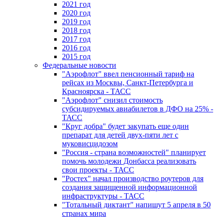
2021 год
2020 год
2019 год
2018 год
2017 год
2016 год
2015 год
Федеральные новости
"Аэрофлот" ввел пенсионный тариф на
рейсах из Москвы, Санкт-Петербурга и
Красноярска - ТАСС
"Аэрофлот" снизил стоимость
субсидируемых авиабилетов в ДФО на 25% -
ТАСС
"Круг добра" будет закупать еще один
препарат для детей двух-пяти лет с
муковисцидозом
"Россия - страна возможностей" планирует
помочь молодежи Донбасса реализовать
свои проекты - ТАСС
"Ростех" начал производство роутеров для
создания защищенной информационной
инфраструктуры - ТАСС
"Тотальный диктант" напишут 5 апреля в 50
странах мира