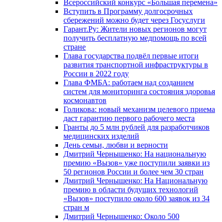
Всероссийский конкурс «Большая перемена»
Вступить в Программу долгосрочных
сбережений можно будет через Госуслуги
Гарант.Ру: Жители новых регионов могут
получить бесплатную медпомощь по всей
стране
Глава государства подвёл первые итоги
развития транспортной инфраструктуры в
России в 2022 году
Глава ФМБА: работаем над созданием
систем для мониторинга состояния здоровья
космонавтов
Голикова: новый механизм целевого приема
даст гарантию первого рабочего места
Гранты до 5 млн рублей для разработчиков
медицинских изделий
День семьи, любви и верности
Дмитрий Чернышенко: На национальную
премию «Вызов» уже поступили заявки из
50 регионов России и более чем 30 стран
Дмитрий Чернышенко: На Национальную
премию в области будущих технологий
«Вызов» поступило около 600 заявок из 34
стран м
Дмитрий Чернышенко: Около 500