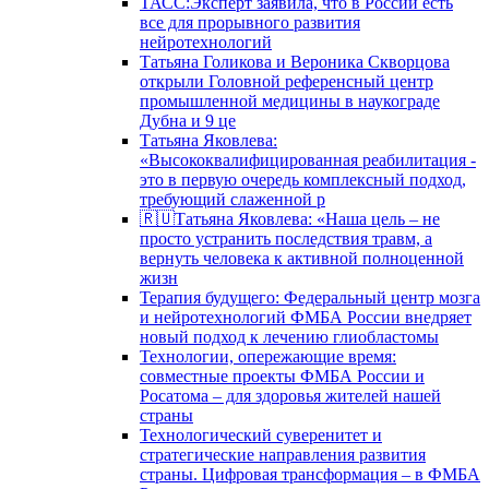
ТАСС:Эксперт заявила, что в России есть
все для прорывного развития
нейротехнологий
Татьяна Голикова и Вероника Скворцова
открыли Головной референсный центр
промышленной медицины в наукограде
Дубна и 9 це
Татьяна Яковлева:
«Высококвалифицированная реабилитация -
это в первую очередь комплексный подход,
требующий слаженной р
🇷🇺Татьяна Яковлева: «Наша цель – не
просто устранить последствия травм, а
вернуть человека к активной полноценной
жизн
Терапия будущего: Федеральный центр мозга
и нейротехнологий ФМБА России внедряет
новый подход к лечению глиобластомы
Технологии, опережающие время:
совместные проекты ФМБА России и
Росатома – для здоровья жителей нашей
страны
Технологический суверенитет и
стратегические направления развития
страны. Цифровая трансформация – в ФМБА