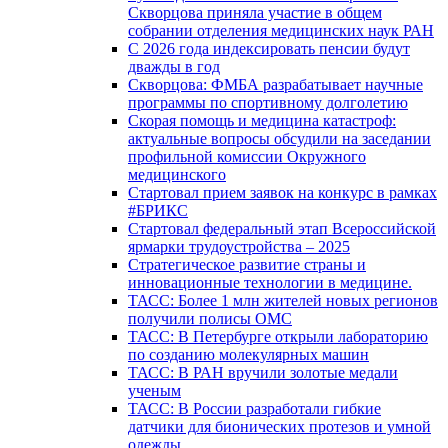
Скворцова приняла участие в общем
собрании отделения медицинских наук РАН
С 2026 года индексировать пенсии будут
дважды в год
Скворцова: ФМБА разрабатывает научные
программы по спортивному долголетию
Скорая помощь и медицина катастроф:
актуальные вопросы обсудили на заседании
профильной комиссии Окружного
медицинского
Стартовал прием заявок на конкурс в рамках
#БРИКС
Стартовал федеральный этап Всероссийской
ярмарки трудоустройства – 2025
Стратегическое развитие страны и
инновационные технологии в медицине.
ТАСС: Более 1 млн жителей новых регионов
получили полисы ОМС
ТАСС: В Петербурге открыли лабораторию
по созданию молекулярных машин
ТАСС: В РАН вручили золотые медали
ученым
ТАСС: В России разработали гибкие
датчики для бионических протезов и умной
одежды