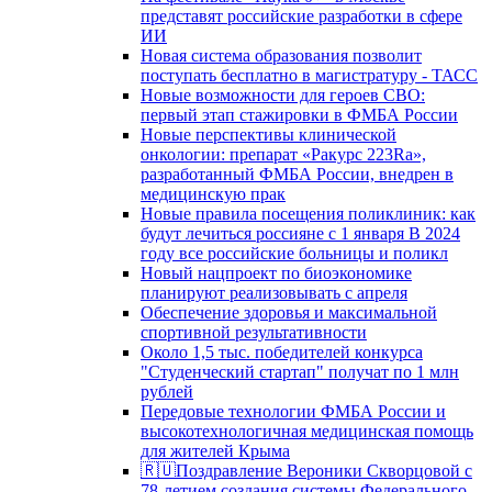
представят российские разработки в сфере
ИИ
Новая система образования позволит
поступать бесплатно в магистратуру - ТАСС
Новые возможности для героев СВО:
первый этап стажировки в ФМБА России
Новые перспективы клинической
онкологии: препарат «Ракурс 223Ra»,
разработанный ФМБА России, внедрен в
медицинскую прак
Новые правила посещения поликлиник: как
будут лечиться россияне с 1 января В 2024
году все российские больницы и поликл
Новый нацпроект по биоэкономике
планируют реализовывать с апреля
Обеспечение здоровья и максимальной
спортивной результативности
Около 1,5 тыс. победителей конкурса
"Студенческий стартап" получат по 1 млн
рублей
Передовые технологии ФМБА России и
высокотехнологичная медицинская помощь
для жителей Крыма
🇷🇺Поздравление Вероники Скворцовой с
78-летием создания системы Федерального