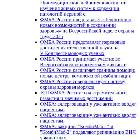
«Биомедицинские нейротехнологии: от
изучения живых систем к коррекции
патологий нервной с
ФМБА России представляет «Территорию
новых возможностей в сохранении
здоровья» на Всероссийской неделе охраны
труда-2025
ФМБА России представляет передовые
достижения отечественной науки на
V Конгрессе молодых ученых
ФМБА России принимает участие во
Всероссийском экологическом диктанте
ФМБА России расширяет границы помощи:
новые центры комплексной реабилитации
ФМБА России совершенствует систему
охраны здоровья моряков
🇷🇺ФМБА России: год стремительного
развития и значимых достижений
ФМБА: аллерговакцину уже активно вводят
пациентам.
ФМБА: аллерговакцину уже активно вводят
пациентам.
ФМБА: вакцины "КомбиМаб-1" и
"КомбиМаб-2" подавляют репликацию ВИЧ
у животных