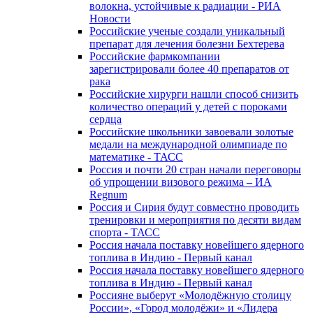
волокна, устойчивые к радиации - РИА
Новости
Российские ученые создали уникальный
препарат для лечения болезни Бехтерева
Российские фармкомпании
зарегистрировали более 40 препаратов от
рака
Российские хирурги нашли способ снизить
количество операций у детей с пороками
сердца
Российские школьники завоевали золотые
медали на международной олимпиаде по
математике - ТАСС
Россия и почти 20 стран начали переговоры
об упрощении визового режима – ИА
Regnum
Россия и Сирия будут совместно проводить
тренировки и мероприятия по десяти видам
спорта - ТАСС
Россия начала поставку новейшего ядерного
топлива в Индию - Первый канал
Россия начала поставку новейшего ядерного
топлива в Индию - Первый канал
Россияне выберут «Молодёжную столицу
России», «Город молодёжи» и «Лидера