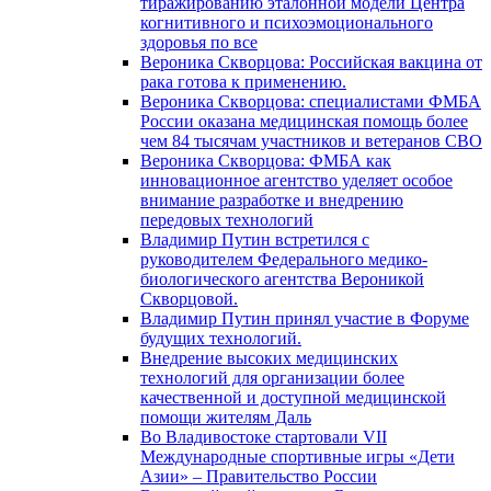
тиражированию эталонной модели Центра
когнитивного и психоэмоционального
здоровья по все
Вероника Скворцова: Российская вакцина от
рака готова к применению.
Вероника Скворцова: специалистами ФМБА
России оказана медицинская помощь более
чем 84 тысячам участников и ветеранов СВО
Вероника Скворцова: ФМБА как
инновационное агентство уделяет особое
внимание разработке и внедрению
передовых технологий
Владимир Путин встретился с
руководителем Федерального медико-
биологического агентства Вероникой
Скворцовой.
Владимир Путин принял участие в Форуме
будущих технологий.
Внедрение высоких медицинских
технологий для организации более
качественной и доступной медицинской
помощи жителям Даль
Во Владивостоке стартовали VII
Международные спортивные игры «Дети
Азии» – Правительство России