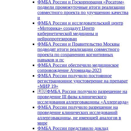
ФМБА России и Госкорпорация «Росатом»
подвели промежуточные итоги реализации
совместного проекта по улучшению качества
и
ФМБА России и исследовательский центр
«Моторика» создадут Центр
кибернетической медицины и
нейропротезирован
ФМБА России и Правительство Москвы
подводят итоги реализации совместного
проекта по сохранению когнитивных
навыков и пс
ФМБА России обеспечило медицинское
сопровождение Атомиады-2023
ФМБА России получило постоянное
регистрационное удостоверение на препарат
«МИР 19»
🇷🇺ФМБА России получило разрешение на
проведение III фазы клинического
исследования аллерговакцины «Аллергарда»
ФМБА России получило разрешение на
проведение клинических исследований
аллерговакцины, не имеющей аналогов в
мире
ФМБА России представило доклад