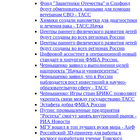
Фонд "Защитники Отечества" и Соцфонд
будут обмениваться данными для помощи
ветеранам СВО - ТАСС
Химики создали нанометки для диагностики
и лечения рака - ТАСС.Наука
Центры раннего физического развития детей
будут созданы во всех регионах России
Центры раннего физического развития детей
будут созданы во всех регионах России
Цифровой ассистент в операционной-новый
стандарт в хирургии ФМБА России.
Чернышенко заявил о выполнении целей
нацпроекта "Наука и университеты"
Чернышенко заявил, что в России
наблюдается рост инвестиций в научно-
образовательную сферу - ТАСС
Чернышенко: Игры стран БРИКС позволяют
укрепить связи между государствами-ТАСС
Эстафета добра ФМБА России
Путин: промышленные предприятия
"Ростеха" смогут занять внутренний рынок -
РИА Новости
МГУ вошел в топ лучших вузов мира - АиФ
Российский 3D-принтер для работы в
космосе разработали ученые Томского