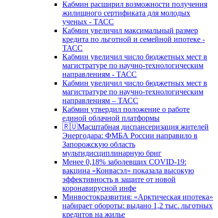
Кабмин расширил возможности получения
жилищного сертификата для молодых
ученых - ТАСС
Кабмин увеличил максимальный размер
кредита по льготной и семейной ипотеке -
ТАСС
Кабмин увеличил число бюджетных мест в
магистратуре по научно-технологическим
направлениям - ТАСС
Кабмин увеличил число бюджетных мест в
магистратуре по научно-технологическим
направлениям – ТАСС
Кабмин утвердил положение о работе
единой облачной платформы
🇷🇺Масштабная диспансеризация жителей
Энергодара: ФМБА России направило в
Запорожскую область
мультидисциплинарную бриг
Менее 0,18% заболевших COVID-19:
вакцина «Конвасэл» показала высокую
эффективность в защите от новой
коронавирусной инфе
Минвостокразвития: «Арктическая ипотека»
набирает обороты: выдано 1,2 тыс. льготных
кредитов на жилье