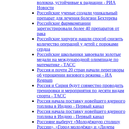
волокна, устойчивые к радиации - РИА
Новости
Российские ученые создали уникальный
препарат для лечения болезни Бехтерева
Российские фармкомпании
зарегистрировали более 40 препаратов от
рака
Российские хирурги нашли способ снизить
количество операций у детей с пороками
сердца
Российские школьники завоевали золотые
медали на международной олимпиаде по
математике - ТАСС
Россия и почти 20 стран начали переговоры
об упрощении визового режима – ИА
Regnum
Россия и Сирия будут совместно проводить
тренировки и мероприятия по десяти видам
спорта - ТАСС
Россия начала поставку новейшего ядерного
топлива в Индию - Первый канал
Россия начала поставку новейшего ядерного
топлива в Индию - Первый канал
Россияне выберут «Молодёжную столицу
России», «Город молодёжи» и «Лидера