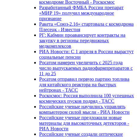
космодроме Восточный - Роскосмос
Разработанный ФМБА России препарат
«МИР 19» получил международное
признание
Ракета «Союз-2.1б» стартовала с космодрома
Плесецк - Известия
РГ: Кабмин проавансирует контракты на
закупку в регионы передвижных
медкомплексов
РИА Новости: С 1 апреля в России вырастут
социальные пенсии
Росатом намерен увеличить с 2025 года
число выпускаемых радиофармпрепаратов с
11 до 25
Росатом отправил первую партию топлива
для китайского реактора на быстрых
нейтронах - ТАСС
Роскосмос: Россия выполнила 100 успешных
космических пусков подряд - ТАСС
Российские ученые научились управлять
компьютером силой мысли - РИА Новости
Российские ученые предложили новые
материалы для высокоточных детекторов -
РИА Новости
Российские ученые создали оптические