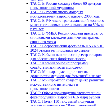
ТАСС: В России создадут более 60 центров
промышленной медицины
ТАСС: В России число молодых
исследователей выросло вдвое с 2000 года
ТАСС: В РФ число трансплантаций костного
мозга и стволовых клеток выросло на 50% за
пять лет
ТАСС: В ФМБА России создали препарат со
стволовыми клетками для лечения травмы
спинного мозга
ТАСС: Всероссийский фестиваль НАУКА 0+
2024 открывает площадки по стране
ТАСС: Кабмин начнет вести реестр товаров
для обеспечения биобезопасности
ТАСС: Кабмин обновил программу
содействия занятости молодежи
ТАСС: Минздрав расширил список
должностей медиков для "земских" выплат
ТАСС: Минпромторг создаст центр развития
искусственного интеллекта в
промышленности
ТАСС: Объем производства отечественной
фармпродукции вырос на 616 млрд рублей
ТАСС: Почти 150 тыс. семей получили
льготные кредиты по "Дальневосточной