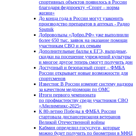
спортивных объектов появилось в России
благодаря федпроекту «Спорт – норма
жизни»
До конца года в России могут узаконить
производство препаратов в аптеках - Радио
Sputnik
Добровольцы «Добро.РФ» уже выполнили
более 650 тыс. заявок на оказание помощи
участникам СВО и их семьям
Дополнительные баллы к ЕГЭ, выходные,
скидки на посещение учреждений культуры
и многое другое теперь смогут получить дон
Доступный и безопасный спорт – ФМБА
России открывает новые возможности для
спортсменов
Известия: В России изменят систему надзора
за качеством медпомощи по ОМС
Итоги первого чемпионата
по профмастерству среди участников СВО
«Абилимпикс-2025»
К 80-летию Победы в ФМБА России
стартовала диспансеризация ветеранов
Великой Отечественной войны
Кабмин определил госуслуги, которые
можно будет получить по биометрии в МФЦ