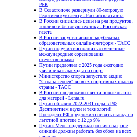
РБК
В Севастополе развернули 80-метровую
Георгиевскую ленту - Российская газета
В России снизились цены на ряд продуктов,
топливо и бытовую технику - Российская
газета
В России запустят аналог зарубежных
образовательных онлайн-платформ - ТАСС
Путин поручил восполнить отмененные
международные соревнования
отечественными
Путин предложил с 2025 года ежегодно
увеличивать расходы на спорт
Министерство спорта запустило акцию
"Страна героев" во всех спортивных школах
страны - ТАСС
В России предложили ввести новые льготы
для матерей - Lenta.ru
Путин объявил 2022-2031 годы в РФ
Десятилетием науки и технологий
Президент РФ предложил снизить ставку по
льготной ипотеке с 12 до 9%
Путин: Меры поддержки россиян на фоне
санкций должны работать без сбоев на всех
уровнях