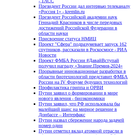
- ТАСС
Президент России дал интервью телеканалу
«Россия 1» - kremlin.ru
Президент Российской академии наук
Геннадий Красников в числе передовых
достижений Российской Федерации в
области науки
Присвоение статуса НМИЦ
Проект "Сфера" подразумевает запуск 162
спутников, рассказали в Роскосмосе - РИА
Новости
Проект ФМБА России #ДавайВступай
получил награду «Знание.Премия-2024»
Прорывные инновационные разработки в
области биотехнологий представит ФМБА
России на IV Форуме будущих технологий
Профилактика гриппа и ОРВИ
Путин заявил о формировании в мире
нового явления - биоэкономики
Путин заявил, что РФ использовала бы
малейший шанс на мирное решение в
Донбассе – Интерфакс
Путин назвал сбережение народа задачей
номер один
Путин отметил вклад атомной отрасли в