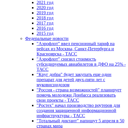
2021 год
2020 год
2019 год
2018 год
2017 год
2016 год
2015 год
Федеральные новости
"Аэрофлот" ввел пенсионный тариф на
рейсах из Москвы, Санкт-Петербурга и
Красноярска - ТАСС
"Аэрофлот" снизил стоимость
субсидируемых авиабилетов в ДФО на 25% -
ТАСС
"Круг добра" будет закупать еще один
препарат для детей двух-пяти лет с
муковисцидозом
"Россия - страна возможностей" планирует
помочь молодежи Донбасса реализовать
свои проекты - ТАСС
"Ростех" начал производство роутеров для
создания защищенной информационной
инфраструктуры - ТАСС
"Тотальный диктант" напишут 5 апреля в 50
странах мира