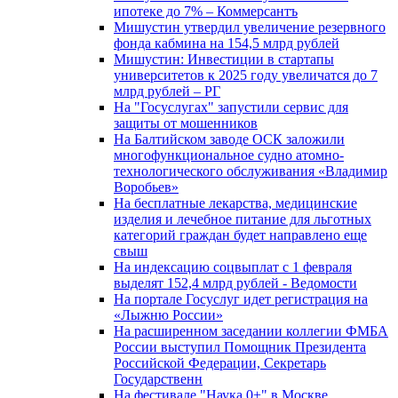
ипотеке до 7% – Коммерсантъ
Мишустин утвердил увеличение резервного
фонда кабмина на 154,5 млрд рублей
Мишустин: Инвестиции в стартапы
университетов к 2025 году увеличатся до 7
млрд рублей – РГ
На "Госуслугах" запустили сервис для
защиты от мошенников
На Балтийском заводе ОСК заложили
многофункциональное судно атомно-
технологического обслуживания «Владимир
Воробьев»
На бесплатные лекарства, медицинские
изделия и лечебное питание для льготных
категорий граждан будет направлено еще
свыш
На индексацию соцвыплат с 1 февраля
выделят 152,4 млрд рублей - Ведомости
На портале Госуслуг идет регистрация на
«Лыжню России»
На расширенном заседании коллегии ФМБА
России выступил Помощник Президента
Российской Федерации, Секретарь
Государственн
На фестивале "Наука 0+" в Москве