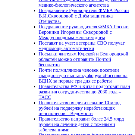
медико-биологического агентства
Поздравление Руководителя ФМБА России
В.И.Скворцовой с Днём защитника
Отечества.
Поздравление руководителя ФМБА России
Вероники Игоревны Скворцовой с
Международным женским днем
Поставят на учет: ветераны СВО получат
медпомощь автоматически
Посылки жителям Курской и Белгородской
областей можно отправить Почтой
бесплатно
Почти полмиллиона человек посетили
грандиозную выставку-форум «Россия» на
ВДНХ за первые три дня ее работы
Правительства РФ и Китая подготовят план
развития сотрудничества до 2030 года –
ТАСС
Правительство выделит свыше 10 млрд
рублей на поддержку неработающих
пенсионеров – Ведомости
Правительство направит более 24,5 млрд
рублей на лечение детей с тяжелыми
заболеваниями