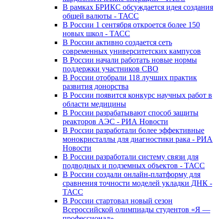
В рамках БРИКС обсуждается идея создания
общей валюты - ТАСС
В России 1 сентября откроется более 150
новых школ - ТАСС
В России активно создается сеть
современных университетских кампусов
В России начали работать новые нормы
поддержки участников СВО
В России отобрали 118 лучших практик
развития донорства
В России появится конкурс научных работ в
области медицины
В России разрабатывают способ защиты
реакторов АЭС - РИА Новости
В России разработали более эффективные
монокристаллы для диагностики рака - РИА
Новости
В России разработали систему связи для
подводных и подземных объектов - ТАСС
В России создали онлайн-платформу для
сравнения точности моделей укладки ДНК -
ТАСС
В России стартовал новый сезон
Всероссийской олимпиады студентов «Я —
профессионал»