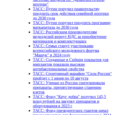
ипотеке"
ТАСС: Путин поручил правительству
продлить срок действия семейной ипотеки
до 2030 года
ТАСС: Путин поручил продлить программу
маткапитала до 2030 года
ТАСС: Российским производителям
медизделий вернут НДС за приобретение
материалов и комплектующих
ТАСС: Семьи станут участниками
всероссийского молодежного форума
"Машук" в 2024 году
ТАСС: Созданные в Сибири покрытия для
имплантов показали высокие
антибактериальные свойства
ТАСС: Спортивный марафон "Сила России"
пройдет с 1 июня по 10 августа
ТАСС: Ученые из России синтезировали
препараты, препятствующие старению
клеток
ТАСС: Фонд "Круг добра" получил 145,5
млрд рублей на закупку препаратов и
оборудования в 2023 г
ТАСС: Фонд президентских грантов начал