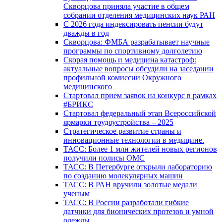
Скворцова приняла участие в общем
собрании отделения медицинских наук РАН
С 2026 года индексировать пенсии будут
дважды в год
Скворцова: ФМБА разрабатывает научные
программы по спортивному долголетию
Скорая помощь и медицина катастроф:
актуальные вопросы обсудили на заседании
профильной комиссии Окружного
медицинского
Стартовал прием заявок на конкурс в рамках
#БРИКС
Стартовал федеральный этап Всероссийской
ярмарки трудоустройства – 2025
Стратегическое развитие страны и
инновационные технологии в медицине.
ТАСС: Более 1 млн жителей новых регионов
получили полисы ОМС
ТАСС: В Петербурге открыли лабораторию
по созданию молекулярных машин
ТАСС: В РАН вручили золотые медали
ученым
ТАСС: В России разработали гибкие
датчики для бионических протезов и умной
одежды