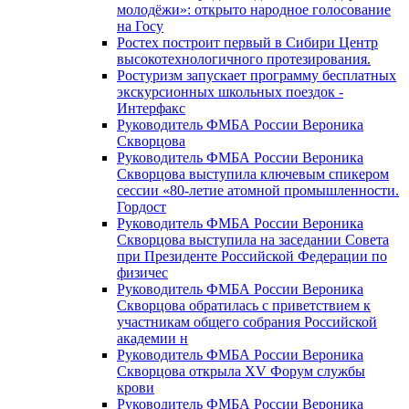
молодёжи»: открыто народное голосование
на Госу
Ростех построит первый в Сибири Центр
высокотехнологичного протезирования.
Ростуризм запускает программу бесплатных
экскурсионных школьных поездок -
Интерфакс
Руководитель ФМБА России Вероника
Скворцова
Руководитель ФМБА России Вероника
Скворцова выступила ключевым спикером
сессии «80-летие атомной промышленности.
Гордост
Руководитель ФМБА России Вероника
Скворцова выступила на заседании Совета
при Президенте Российской Федерации по
физичес
Руководитель ФМБА России Вероника
Скворцова обратилась с приветствием к
участникам общего собрания Российской
академии н
Руководитель ФМБА России Вероника
Скворцова открыла XV Форум службы
крови
Руководитель ФМБА России Вероника