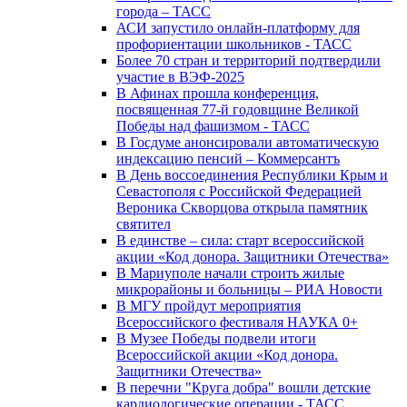
города – ТАСС
АСИ запустило онлайн-платформу для
профориентации школьников - ТАСС
Более 70 стран и территорий подтвердили
участие в ВЭФ-2025
В Афинах прошла конференция,
посвященная 77-й годовщине Великой
Победы над фашизмом - ТАСС
В Госдуме анонсировали автоматическую
индексацию пенсий – Коммерсантъ
В День воссоединения Республики Крым и
Севастополя с Российской Федерацией
Вероника Скворцова открыла памятник
святител
В единстве – сила: старт всероссийской
акции «Код донора. Защитники Отечества»
В Мариуполе начали строить жилые
микрорайоны и больницы – РИА Новости
В МГУ пройдут мероприятия
Всероссийского фестиваля НАУКА 0+
В Музее Победы подвели итоги
Всероссийской акции «Код донора.
Защитники Отечества»
В перечни "Круга добра" вошли детские
кардиологические операции - ТАСС