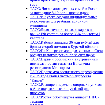
прием проектов для финансирования в 2024
году
ТАСС: Число многодетных семей в России
за последние 8-10 лет выросло вдвое
ТАСС:В Курске создали индивидуальные
экзоскелеты для реабилитационной
медицины
ТАСС:Доля отечественных лекарств на
рынке РФ составила более 38% по итогам I
квартала
ТАСС:Кабмин выделил 36 млн рублей для
бригад скорой помощи в Курской области
ТАСС:На Конгрессе молодых ученых в Сочи
обсудят развитие регионов за счет науки
ТАСС:Первый российский внутривенный
препарат против гепатита В получил
регистрацию Минздрава
ТАСС:Программа бесплатного переобучения
с 2025 года станет частью нацпроекта
"Кадры"
ТАСС:Расширен перечень опорных пунктов
в Арктике, которые станут базой для
проектов
ТАСС:Ростех роботизирует аппарат HIFU-
терапии