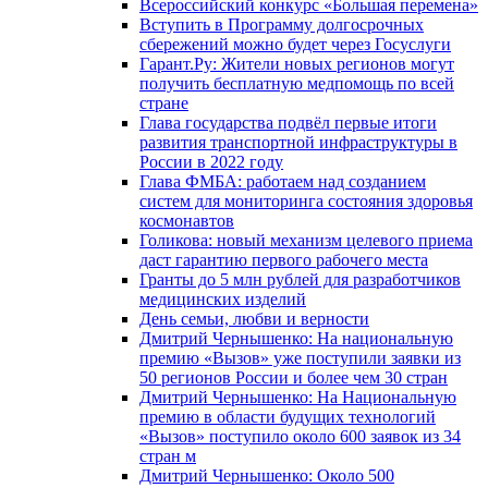
Всероссийский конкурс «Большая перемена»
Вступить в Программу долгосрочных
сбережений можно будет через Госуслуги
Гарант.Ру: Жители новых регионов могут
получить бесплатную медпомощь по всей
стране
Глава государства подвёл первые итоги
развития транспортной инфраструктуры в
России в 2022 году
Глава ФМБА: работаем над созданием
систем для мониторинга состояния здоровья
космонавтов
Голикова: новый механизм целевого приема
даст гарантию первого рабочего места
Гранты до 5 млн рублей для разработчиков
медицинских изделий
День семьи, любви и верности
Дмитрий Чернышенко: На национальную
премию «Вызов» уже поступили заявки из
50 регионов России и более чем 30 стран
Дмитрий Чернышенко: На Национальную
премию в области будущих технологий
«Вызов» поступило около 600 заявок из 34
стран м
Дмитрий Чернышенко: Около 500