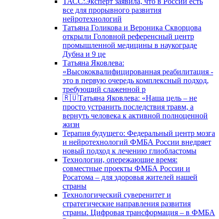
ТАСС:Эксперт заявила, что в России есть
все для прорывного развития
нейротехнологий
Татьяна Голикова и Вероника Скворцова
открыли Головной референсный центр
промышленной медицины в наукограде
Дубна и 9 це
Татьяна Яковлева:
«Высококвалифицированная реабилитация -
это в первую очередь комплексный подход,
требующий слаженной р
🇷🇺Татьяна Яковлева: «Наша цель – не
просто устранить последствия травм, а
вернуть человека к активной полноценной
жизн
Терапия будущего: Федеральный центр мозга
и нейротехнологий ФМБА России внедряет
новый подход к лечению глиобластомы
Технологии, опережающие время:
совместные проекты ФМБА России и
Росатома – для здоровья жителей нашей
страны
Технологический суверенитет и
стратегические направления развития
страны. Цифровая трансформация – в ФМБА