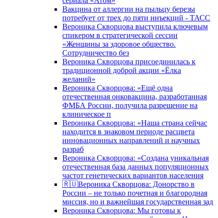
сериала «Атом»
Вакцина от аллергии на пыльцу березы
потребует от трех до пяти инъекций - ТАСС
Вероника Скворцова выступила ключевым
спикером в стратегической сессии
«Женщины за здоровое общество.
Сотрудничество без
Вероника Скворцова присоединилась к
традиционной доброй акции «Ёлка
желаний»
Вероника Скворцова: «Ещё одна
отечественная онковакцина, разработанная
ФМБА России, получила разрешение на
клиническое п
Вероника Скворцова: «Наша страна сейчас
находится в знаковом периоде расцвета
инновационных направлений и научных
разраб
Вероника Скворцова: «Создана уникальная
отечественная база данных популяционных
частот генетических вариантов населения
🇷🇺Вероника Скворцова: Донорство в
России – не только почетная и благородная
миссия, но и важнейшая государственная зад
Вероника Скворцова: Мы готовы к