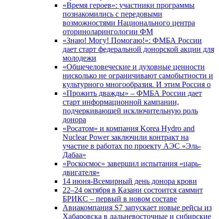
«Время героев»: участники программы
познакомились с передовыми
возможностями Национального центра
оториноларингологии ФМ
«Знаю! Могу! Помогаю!»: ФМБА России
дает старт федеральной донорской акции для
молодежи
«Общечеловеческие и духовные ценности
нисколько не ограничивают самобытности и
культурного многообразия. И этим Россия о
«Прожить дважды» – ФМБА России дает
старт информационной кампании,
подчеркивающей исключительную роль
донора
«Росатом» и компания Korea Hydro and
Nuclear Power заключили контракт на
участие в работах по проекту АЭС «Эль-
Дабаа»
«Роскосмос» завершил испытания «царь-
двигателя»
14 июня-Всемирный день донора крови
22–24 октября в Казани состоится саммит
БРИКС – первый в новом составе
Авиакомпания S7 запускает новые рейсы из
Хабаровска в дальневосточные и сибирские