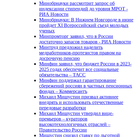
Минобрнауки рассмотрит запрос об
индексации стипендий до уровня МРОТ -
РИА Новости
Минобрнауки: В Нижнем Новгороде в июне
пройдет XI Всероссийский съезд молодых
ученых
Минпромторг заявил, что в России
достаточно запасов товаров - РИА Новости
Минтруд предложил наделить
медработников-протезистов правом на
досрочную пенсию
Минфин заявил, что бюджет России в 2023-
2025 годах обеспечит все социальные
обязательства – ТАСС
Минфин поддержал гарантирование
сбережений россиян в частных пенсионных
фондах – Коммерсантъ
Михаил Мишустин призвал активнее
внедрять и использовать отечественные
передовые разработки
Михаил Мишустин утвердил вице-
премьеров – кураторов
высокотехнологичных отраслей –
Правительство России
Мишустин снизил ставку по льготной