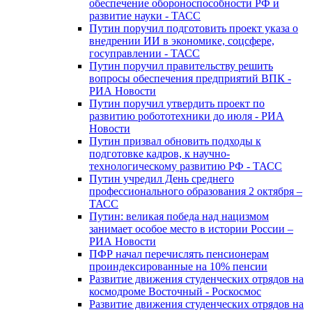
обеспечение обороноспособности РФ и
развитие науки - ТАСС
Путин поручил подготовить проект указа о
внедрении ИИ в экономике, соцсфере,
госуправлении - ТАСС
Путин поручил правительству решить
вопросы обеспечения предприятий ВПК -
РИА Новости
Путин поручил утвердить проект по
развитию робототехники до июля - РИА
Новости
Путин призвал обновить подходы к
подготовке кадров, к научно-
технологическому развитию РФ - ТАСС
Путин учредил День среднего
профессионального образования 2 октября –
ТАСС
Путин: великая победа над нацизмом
занимает особое место в истории России –
РИА Новости
ПФР начал перечислять пенсионерам
проиндексированные на 10% пенсии
Развитие движения студенческих отрядов на
космодроме Восточный - Роскосмос
Развитие движения студенческих отрядов на