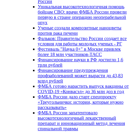
России
Уникальная высокотехнологичная помощь
бойцам СВО: врачи ФМБА России провели
первую в стране операцию неоперабельной
опух
Ученые создали композитные наноцветы
против рака печени
Фальков: Правительство России создает все
условия для работы молодых ученых - РГ
Фестиваль "Наука 0+" в Москве привлек
более 18 млн участников-ТАСС
Финансирование науки в РФ достигло 1,6
трлн рублей
Финансирование предупреждения
профзаболеваний может вырасти до 43,83
млрд рублей
ФМБА готово нарастить выпуск вакцины от
COVID-19 «Конвасэл» до 36 млн доз в год
ФМБА России дало старт спецпроекту
«Треугольнички: истории, которые нужно
рассказывать»
ФМБА России запатентовало
высокотехнологичный лекарственный
препарат и инновационный метод лечения
спинальной травмы