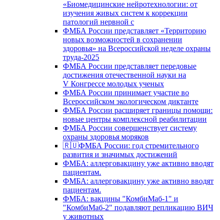
«Биомедицинские нейротехнологии: от
изучения живых систем к коррекции
патологий нервной с
ФМБА России представляет «Территорию
новых возможностей в сохранении
здоровья» на Всероссийской неделе охраны
труда-2025
ФМБА России представляет передовые
достижения отечественной науки на
V Конгрессе молодых ученых
ФМБА России принимает участие во
Всероссийском экологическом диктанте
ФМБА России расширяет границы помощи:
новые центры комплексной реабилитации
ФМБА России совершенствует систему
охраны здоровья моряков
🇷🇺ФМБА России: год стремительного
развития и значимых достижений
ФМБА: аллерговакцину уже активно вводят
пациентам.
ФМБА: аллерговакцину уже активно вводят
пациентам.
ФМБА: вакцины "КомбиМаб-1" и
"КомбиМаб-2" подавляют репликацию ВИЧ
у животных