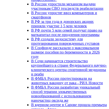
В России упростили механизм выдачи
участникам СВО техсредств реабилитации
В России упростят ввоз компьютеров и
смартфонов
В РФ за три года в донорских акциях
приняли участие 1,5 млн человек
В РФ почти 5 млн семей получат право на
маткапитал после продления программы
В РФ создали эндосистему для
протезирования поврежденных суставов
В Соцфонде рассказали о максимальном
размере пособия по беременности в 2026
году
В Сочи начинается строительство
крупнейшего в стране Федерального научно-
клинического центра спортивной медицины
и реаби
В ФМБА России протестировали на
животных вакцину от рака - РИА Новости
В ФМБА России разработан уникальный
способ терапии злокачественных
новообразований с использованием
наночастиц оксида же
В ядерном центре в Сарове прошла премьера