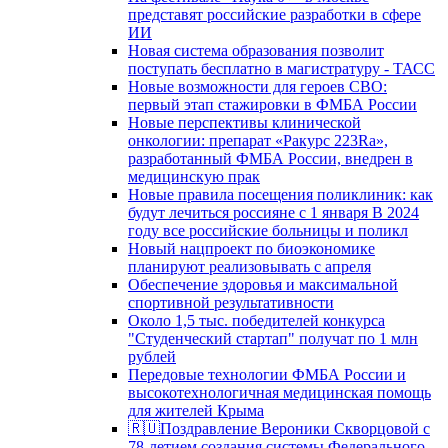
представят российские разработки в сфере
ИИ
Новая система образования позволит
поступать бесплатно в магистратуру - ТАСС
Новые возможности для героев СВО:
первый этап стажировки в ФМБА России
Новые перспективы клинической
онкологии: препарат «Ракурс 223Ra»,
разработанный ФМБА России, внедрен в
медицинскую прак
Новые правила посещения поликлиник: как
будут лечиться россияне с 1 января В 2024
году все российские больницы и поликл
Новый нацпроект по биоэкономике
планируют реализовывать с апреля
Обеспечение здоровья и максимальной
спортивной результативности
Около 1,5 тыс. победителей конкурса
"Студенческий стартап" получат по 1 млн
рублей
Передовые технологии ФМБА России и
высокотехнологичная медицинская помощь
для жителей Крыма
🇷🇺Поздравление Вероники Скворцовой с
78-летием создания системы Федерального