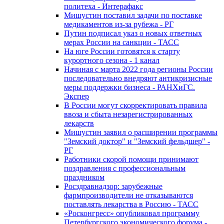
политеха - Интерафакс
Мишустин поставил задачи по поставке
медикаментов из-за рубежа - РГ
Путин подписал указ о новых ответных
мерах России на санкции - ТАСС
На юге России готовятся к старту
курортного сезона - 1 канал
Начиная с марта 2022 года регионы России
последовательно внедряют антикризисные
меры поддержки бизнеса - РАНХиГС.
Экспер
В России могут скорректировать правила
ввоза и сбыта незарегистрированных
лекарств
Мишустин заявил о расширении программы
"Земский доктор" и "Земский фельдшер" -
РГ
Работники скорой помощи принимают
поздравления с профессиональным
праздником
Росздравнадзор: зарубежные
фармпроизводители не отказываются
поставлять лекарства в Россию - ТАСС
«Росконгресс» опубликовал программу
Петербургского экономического форума -