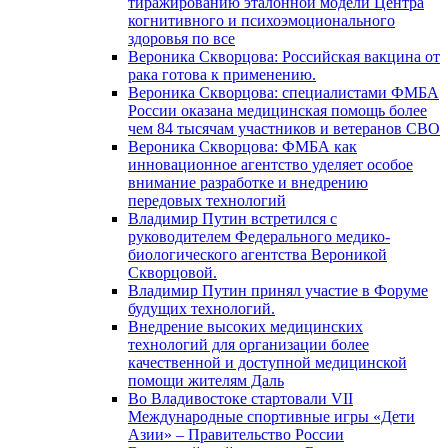
тиражированию эталонной модели Центра
когнитивного и психоэмоционального
здоровья по все
Вероника Скворцова: Российская вакцина от
рака готова к применению.
Вероника Скворцова: специалистами ФМБА
России оказана медицинская помощь более
чем 84 тысячам участников и ветеранов СВО
Вероника Скворцова: ФМБА как
инновационное агентство уделяет особое
внимание разработке и внедрению
передовых технологий
Владимир Путин встретился с
руководителем Федерального медико-
биологического агентства Вероникой
Скворцовой.
Владимир Путин принял участие в Форуме
будущих технологий.
Внедрение высоких медицинских
технологий для организации более
качественной и доступной медицинской
помощи жителям Даль
Во Владивостоке стартовали VII
Международные спортивные игры «Дети
Азии» – Правительство России