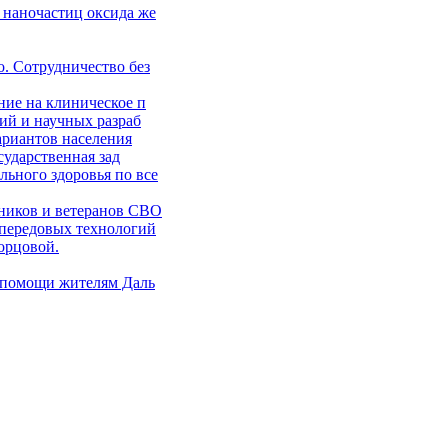
 наночастиц оксида же
. Сотрудничество без
ние на клиническое п
ий и научных разраб
ариантов населения
сударственная зад
ьного здоровья по все
ников и ветеранов СВО
 передовых технологий
орцовой.
 помощи жителям Даль