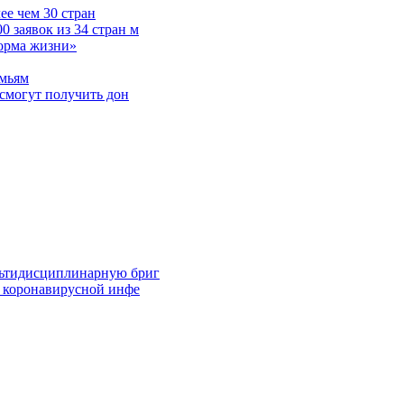
е чем 30 стран
 заявок из 34 стран м
норма жизни»
емьям
смогут получить дон
льтидисциплинарную бриг
й коронавирусной инфе