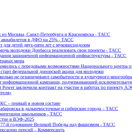
х из Москвы, Санкт-Петербурга и Красноярска - ТАСС
х авиабилетов в ДФО на 25% - ТАСС
т для детей двух-пяти лет с муковисцидозом
омочь молодежи Донбасса реализовать свои проекты - ТАСС
создания защищенной информационной инфраструктуры - ТАСС
странах мира
акомились с передовыми возможностями Национального центра
старт федеральной донорской акции для молодежи
олько не ограничивают самобытности и культурного многообраз
т информационной кампании, подчеркивающей исключительную
r Power заключили контракт на участие в работах по проекту А
ателя»
ИКС – первый в новом составе
абаровска в дальневосточные и сибирские города – ТАСС
риентации школьников - ТАСС
астие в ВЭФ-2025
 77-й годовщине Великой Победы над фашизмом - ТАСС
дексацию пенсий – Коммерсантъ