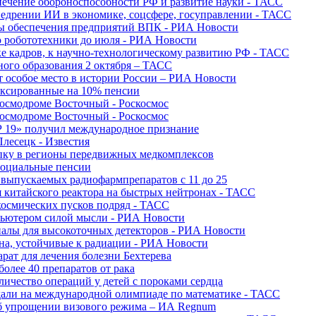
печение обороноспособности РФ и развитие науки - ТАСС
недрении ИИ в экономике, соцсфере, госуправлении - ТАСС
сы обеспечения предприятий ВПК - РИА Новости
ю робототехники до июля - РИА Новости
е кадров, к научно-технологическому развитию РФ - ТАСС
ного образования 2 октября – ТАСС
т особое место в истории России – РИА Новости
ексированные на 10% пенсии
космодроме Восточный - Роскосмос
космодроме Восточный - Роскосмос
 19» получил международное признание
Плесецк - Известия
упку в регионы передвижных медкомплексов
социальные пенсии
о выпускаемых радиофармпрепаратов с 11 до 25
 китайского реактора на быстрых нейтронах - ТАСС
космических пусков подряд - ТАСС
пьютером силой мысли - РИА Новости
алы для высокоточных детекторов - РИА Новости
на, устойчивые к радиации - РИА Новости
рат для лечения болезни Бехтерева
олее 40 препаратов от рака
личество операций у детей с пороками сердца
дали на международной олимпиаде по математике - ТАСС
 об упрощении визового режима – ИА Regnum