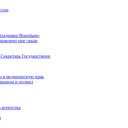
ссии
Владимир Воробьев»
аправлено еще свыш
Секретарь Государственн
н в медицинскую прак
ольницы и поликл
 агентства
м