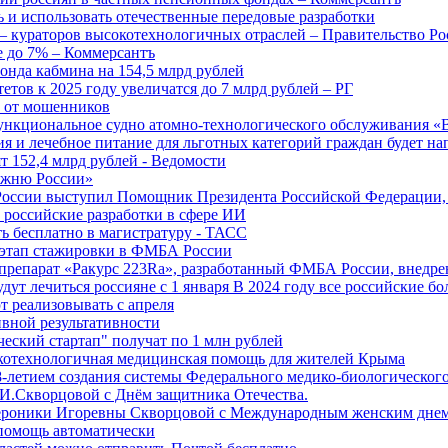
 и использовать отечественные передовые разработки
 кураторов высокотехнологичных отраслей – Правительство Ро
е до 7% – Коммерсантъ
онда кабмина на 154,5 млрд рублей
тов к 2025 году увеличатся до 7 млрд рублей – РГ
ы от мошенников
ункциональное судно атомно-технологического обслуживания «
ия и лечебное питание для льготных категорий граждан будет н
т 152,4 млрд рублей - Ведомости
Лыжню России»
оссии выступил Помощник Президента Российской Федерации, 
т российские разработки в сфере ИИ
ть бесплатно в магистратуру - ТАСС
 этап стажировки в ФМБА России
препарат «Ракурс 223Ra», разработанный ФМБА России, внедре
ут лечиться россияне с 1 января В 2024 году все российские б
 реализовывать с апреля
вной результативности
ческий стартап" получат по 1 млн рублей
отехнологичная медицинская помощь для жителей Крыма
-летием создания системы Федерального медико-биологического
И.Скворцовой с Днём защитника Отечества.
ероники Игоревны Скворцовой с Международным женским дне
дпомощь автоматически