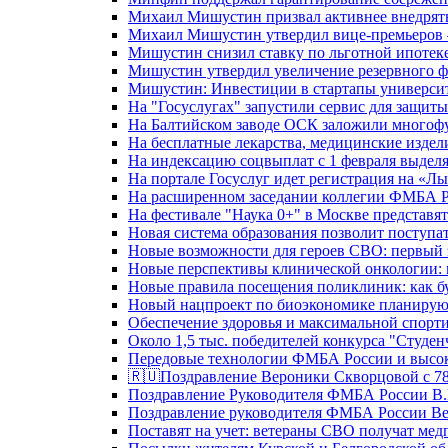
Михаил Мишустин призвал активнее внедрять
Михаил Мишустин утвердил вице-премьеров –
Мишустин снизил ставку по льготной ипотек
Мишустин утвердил увеличение резервного ф
Мишустин: Инвестиции в стартапы университе
На "Госуслугах" запустили сервис для защит
На Балтийском заводе ОСК заложили многоф
На бесплатные лекарства, медицинские издел
На индексацию соцвыплат с 1 февраля выделя
На портале Госуслуг идет регистрация на «
На расширенном заседании коллегии ФМБА Р
На фестивале "Наука 0+" в Москве представя
Новая система образования позволит поступа
Новые возможности для героев СВО: первый
Новые перспективы клинической онкологии: 
Новые правила посещения поликлиник: как буд
Новый нацпроект по биоэкономике планируют
Обеспечение здоровья и максимальной спорти
Около 1,5 тыс. победителей конкурса "Студен
Передовые технологии ФМБА России и высок
🇷🇺Поздравление Вероники Скворцовой с 78
Поздравление Руководителя ФМБА России В.
Поздравление руководителя ФМБА России В
Поставят на учет: ветераны СВО получат ме