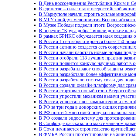
В День воссоединения Республики Крым и Се
В единстве – сила: старт всероссийской акци
В Мариуполе начали строить жилые микрора
В МГУ пройдут мероприятия Всероссийског
В Музее Победы подвели итоги Всероссийско
В перечни "Круга добра" вошли детские кар
В рамках БРИКС обсуждается идея создания 
В России 1 сентября откроется более 150 нов
В России активно создается сеть современны
В России начали работать новые нормы подд
В России отобрали 118 лучших практик разви
В России появится конкурс научных работ в 
В России разрабатывают способ защиты реак
В России разработали более эффективные мо
В России разработали систему связи для под
В России создали онлайн-платформу для сра
В России стартовал новый сезон Всероссийс
В России упростили механизм выдачи участн
В России упростят ввоз компьютеров и смарт
В РФ за три года в донорских акциях приняли
В РФ почти 5 млн семей получат право на ма
В РФ создали эндосистему для протезирован
В Соцфонде рассказали о максимальном разме
В Сочи начинается строительство крупнейшег
В ФМБА России протестировали на животных