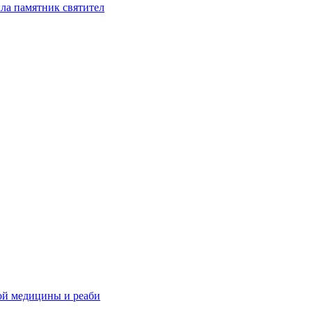
ла памятник святител
ой медицины и реаби