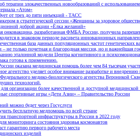
б терапии злокачественных новообразований с использованием
сериала «Атом»
бует от трех до пяти инъекций - ТАСС
кером в стратегической сессии «Женщины за здоровое общество
иционной доброй акции «Ёлка желаний»
я онковакцина, разработанная ФМБА России, получила разреше
ходится в знаковом периоде расцвета инновационных направлен
ечественная база данных популяционных частот генетических в
– не только почетная и благородная миссия, но и важнейшая го
анию эталонной модели Центра когнитивного и психоэмоционал
рака готова к применению.
ссии оказана медицинская помощь более чем 84 тысячам участ
е агентство уделяет особое внимание разработке и внедрению
 Федерального медико-биологического агентства Вероникой Скв
дущих технологий.
для организации более качественной и доступной медицинской
ные спортивные игры «Дети Азии» – Правительство России
ний можно будет через Госуслуги
учить бесплатную медпомощь по всей стране
тия транспортной инфраструктуры в России в 2022 году
для мониторинга состояния здоровья космонавтов
аст гарантию первого рабочего места
едицинских изделий