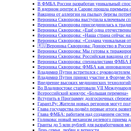
В ФМБА России разработан уникальный спосо
В ядерном центре в Сарове прошла премьера 
Вакцина от аллергии на пыльцу березы потре
Вероника Скворцова выступила ключевым спи
Вероника Скворцова присоединилась к трад
Вероника Скворцова: «Ещё одна отечественна
Вероника Скворцова: «Наша страна сейчас на
Вероника Скворцова: «Создана уникальная от
🇷🇺Вероника Скворцова: Донорство в России 
Вероника Скворцова: Мы готовы к тиражиров
Вероника Скворцова: Российская вакцина от 
Вероника Скворцова: специалистами ФМБА Ро
Вероника Скворцова: ФМБА как инновационно
Владимир Путин встретился с руководителем
Владимир Путин принял участие в Форуме бу
Внедрение высоких медицинских технологий 
Во Владивостоке стартовали VII Международ
Всероссийский конкурс «Большая перемена»
Вступить в Программу долгосрочных сбереже
Гарант.Ру: Жители новых регионов могут пол
Глава государства подвёл первые итоги разви
Глава ФМБА: работаем над созданием систем 
Голикова: новый механизм целевого приема д
Гранты до 5 млн рублей для разработчиков м
День семьи, любви и верности