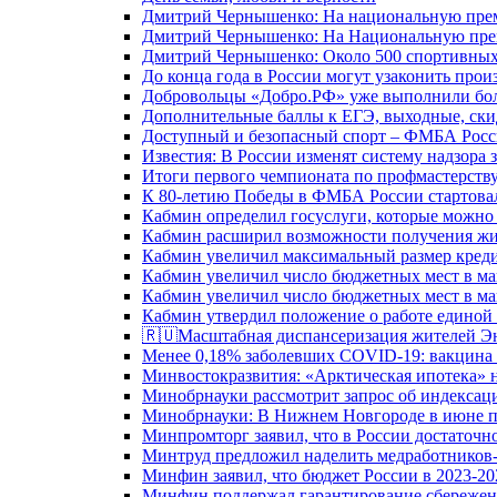
Дмитрий Чернышенко: На национальную преми
Дмитрий Чернышенко: На Национальную преми
Дмитрий Чернышенко: Около 500 спортивных 
До конца года в России могут узаконить произ
Добровольцы «Добро.РФ» уже выполнили боле
Дополнительные баллы к ЕГЭ, выходные, скид
Доступный и безопасный спорт – ФМБА Росс
Известия: В России изменят систему надзора
Итоги первого чемпионата по профмастерств
К 80-летию Победы в ФМБА России стартовал
Кабмин определил госуслуги, которые можно
Кабмин расширил возможности получения жи
Кабмин увеличил максимальный размер креди
Кабмин увеличил число бюджетных мест в ма
Кабмин увеличил число бюджетных мест в ма
Кабмин утвердил положение о работе единой
🇷🇺Масштабная диспансеризация жителей Э
Менее 0,18% заболевших COVID-19: вакцина 
Минвостокразвития: «Арктическая ипотека» н
Минобрнауки рассмотрит запрос об индекса
Минобрнауки: В Нижнем Новгороде в июне п
Минпромторг заявил, что в России достаточн
Минтруд предложил наделить медработников-
Минфин заявил, что бюджет России в 2023-20
Минфин поддержал гарантирование сбережен