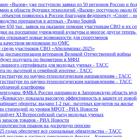
ю «Вызов» уже поступили заявки из 50 регионов России и боле
ю в области будущих технологий «Вызов» поступило около 600
объектов появилось в России благодаря федпроекту «Спорт – 
водство препаратов в аптеках - Радио Sputnik
е 650 тыс. заявок на оказание помощи участникам СВО и их с
ки на посещение учреждений культуры и многое другое теперь 
ии открывает новые возможности для спортсменов
 за качеством медпомощи по ОМС
у среди участников СВО «Абилимпикс-2025»
а диспансеризация ветеранов Великой Отечественной войны
 будет получить по биометрии в МФЦ
лищного сертификата для молодых ученых - ТАСС
та по льготной и семейной ипотеке - ТАСС
гистратуре по научно-технологическим направлениям - ТАСС
гистратуре по научно-технологическим направлениям – ТАСС
 облачной платформы
нергодара: ФМБА России направило в Запорожскую область му
«Конвасэл» показала высокую эффективность в защите от ново
абирает обороты: выдано 1,2 тыс. льготных кредитов на жилье
ции стипендий до уровня МРОТ - РИА Новости
ройдет XI Всероссийский съезд молодых ученых
о запасов товаров - РИА Новости
протезистов правом на досрочную пенсию
25 годах обеспечит все социальные обязательства – ТАСС
ий россиян в частных пенсионных фондах – Коммерсантъ