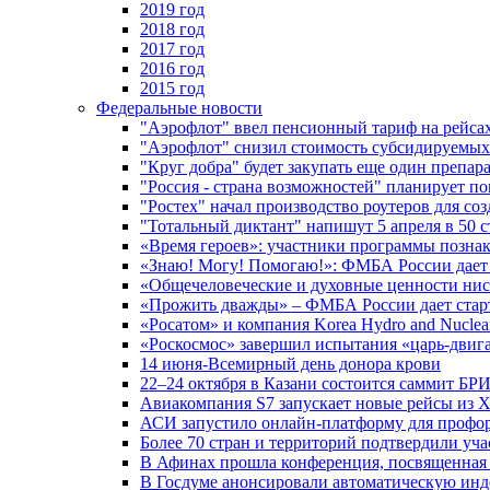
2019 год
2018 год
2017 год
2016 год
2015 год
Федеральные новости
"Аэрофлот" ввел пенсионный тариф на рейса
"Аэрофлот" снизил стоимость субсидируемы
"Круг добра" будет закупать еще один препара
"Россия - страна возможностей" планирует п
"Ростех" начал производство роутеров для 
"Тотальный диктант" напишут 5 апреля в 50 
«Время героев»: участники программы позн
«Знаю! Могу! Помогаю!»: ФМБА России дает 
«Общечеловеческие и духовные ценности ниск
«Прожить дважды» – ФМБА России дает стар
«Росатом» и компания Korea Hydro and Nuclea
«Роскосмос» завершил испытания «царь-двиг
14 июня-Всемирный день донора крови
22–24 октября в Казани состоится саммит БР
Авиакомпания S7 запускает новые рейсы из Х
АСИ запустило онлайн-платформу для профо
Более 70 стран и территорий подтвердили уч
В Афинах прошла конференция, посвященная
В Госдуме анонсировали автоматическую ин