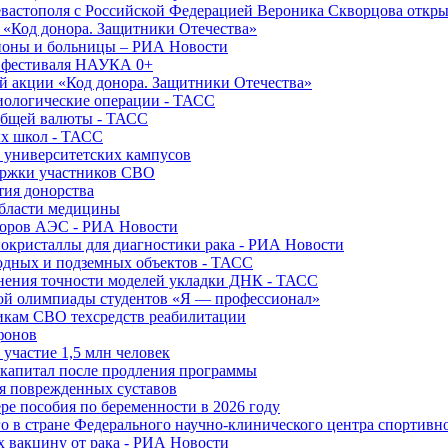
вастополя с Российской Федерацией Вероника Скворцова откры
и «Код донора. Защитники Отечества»
йоны и больницы – РИА Новости
о фестиваля НАУКА 0+
й акции «Код донора. Защитники Отечества»
диологические операции - ТАСС
общей валюты - ТАСС
ых школ - ТАСС
х университетских кампусов
ержки участников СВО
тия донорства
области медицины
торов АЭС - РИА Новости
нокристаллы для диагностики рака - РИА Новости
водных и подземных объектов - ТАСС
внения точности моделей укладки ДНК - ТАСС
кой олимпиады студентов «Я — профессионал»
икам СВО техсредств реабилитации
фонов
 участие 1,5 млн человек
ткапитал после продления программы
ия поврежденных суставов
ре пособия по беременности в 2026 году
о в стране Федерального научно-клинического центра спортивн
 вакцину от рака - РИА Новости