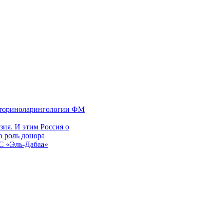
 оториноларингологии ФМ
ия. И этим Россия о
 роль донора
ЭС «Эль-Дабаа»