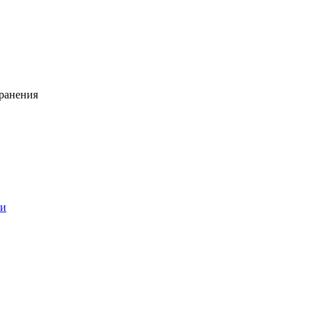
ранения
ии