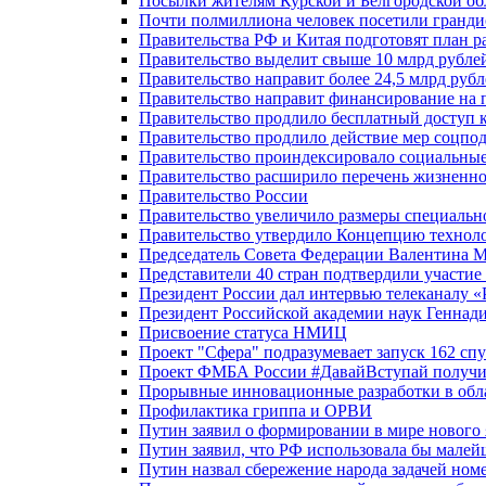
Посылки жителям Курской и Белгородской об
Почти полмиллиона человек посетили гранди
Правительства РФ и Китая подготовят план р
Правительство выделит свыше 10 млрд рубле
Правительство направит более 24,5 млрд руб
Правительство направит финансирование на 
Правительство продлило бесплатный доступ 
Правительство продлило действие мер соцп
Правительство проиндексировало социальные
Правительство расширило перечень жизненно
Правительство России
Правительство увеличило размеры специальн
Правительство утвердило Концепцию технолог
Председатель Совета Федерации Валентина 
Представители 40 стран подтвердили участи
Президент России дал интервью телеканалу «Ро
Президент Российской академии наук Геннад
Присвоение статуса НМИЦ
Проект "Сфера" подразумевает запуск 162 спу
Проект ФМБА России #ДавайВступай получил
Прорывные инновационные разработки в обл
Профилактика гриппа и ОРВИ
Путин заявил о формировании в мире нового 
Путин заявил, что РФ использовала бы малей
Путин назвал сбережение народа задачей ном