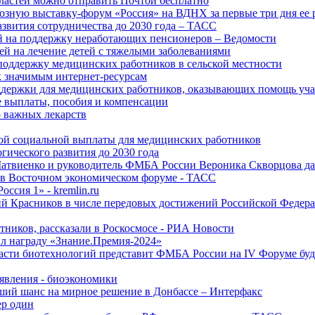
ластей можно отправить Почтой бесплатно
озную выставку-форум «Россия» на ВДНХ за первые три дня ее 
азвития сотрудничества до 2030 года – ТАСС
й на поддержку неработающих пенсионеров – Ведомости
лей на лечение детей с тяжелыми заболеваниями
поддержку медицинских работников в сельской местности
к значимым интернет-ресурсам
оддержки для медицинских работников, оказывающих помощь у
 выплаты, пособия и компенсации
 важных лекарств
ой социальной выплаты для медицинских работников
ического развития до 2030 года
Матвиенко и руководитель ФМБА России Вероника Скворцова д
е в Восточном экономическом форуме - ТАСС
ссия 1» - kremlin.ru
ий Красников в числе передовых достижений Российской Федера
тников, рассказали в Роскосмосе - РИА Новости
 награду «Знание.Премия-2024»
асти биотехнологий представит ФМБА России на IV Форуме бу
явления - биоэкономики
ший шанс на мирное решение в Донбассе – Интерфакс
ер один