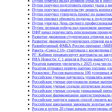
Путин отметил вклад атомной отрасли в обес
Путин поручил подготовить проект указа о в
Путин поручил правительству решить вопро
Путин поручил утвердить проект по развити
Путин призвал обновить подходы к подготовк
Путин учредил День среднего профессиональ
Путин: великая победа над нацизмом занимае
ПФР начал перечислять пенсионерам проинд
Развитие движения студенческих отрядов на 
Развитие движения студенческих отрядов на 
Разработанный ФМБА России препарат «МИР
Ракета «Союз-2.1б» стартовала с космодрома 
РГ: Кабмин проавансирует контракты на зак
РИА Новости: С 1 апреля в России вырастут 
Росатом намерен увеличить с 2025 года числ
Росатом отправил первую партию топлива для
Роскосмос: Россия выполнила 100 успешных 
Российские ученые научились управлять ком
Российские ученые предложили новые матери
Российские ученые создали оптические волок
Российские ученые создали уникальный препа
Российские фармкомпании зарегистрировали б
Российские хирурги нашли способ снизить ко
Российские школьники завоевали золотые ме
Россия и почти 20 стран начали переговоры