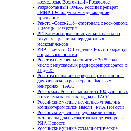
космодроме Восточный - Роскосмос
Разработанный ФМБА России препарат
«МИР 19» получил международное
признание
Ракета «Союз-2.1б» стартовала с космодрома
Плесецк - Известия
РГ: Кабмин проавансирует контракты на
закупку в регионы передвижных
медкомплексов
РИА Новости: С 1 апреля в России вырастут
социальные пенсии
Росатом намерен увеличить с 2025 года
число выпускаемых радиофармпрепаратов с
11 до 25
Росатом отправил первую партию топлива
для китайского реактора на быстрых
нейтронах - ТАСС
Роскосмос: Россия выполнила 100 успешных
космических пусков подряд - ТАСС
Российские ученые научились управлять
компьютером силой мысли - РИА Новости
Российские ученые предложили новые
материалы для высокоточных детекторов -
РИА Новости
Российские ученые создали оптические