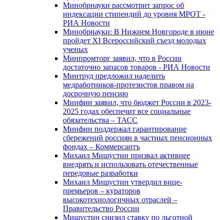
Минобрнауки рассмотрит запрос об
индексации стипендий до уровня МРОТ -
РИА Новости
Минобрнауки: В Нижнем Новгороде в июне
пройдет XI Всероссийский съезд молодых
ученых
Минпромторг заявил, что в России
достаточно запасов товаров - РИА Новости
Минтруд предложил наделить
медработников-протезистов правом на
досрочную пенсию
Минфин заявил, что бюджет России в 2023-
2025 годах обеспечит все социальные
обязательства – ТАСС
Минфин поддержал гарантирование
сбережений россиян в частных пенсионных
фондах – Коммерсантъ
Михаил Мишустин призвал активнее
внедрять и использовать отечественные
передовые разработки
Михаил Мишустин утвердил вице-
премьеров – кураторов
высокотехнологичных отраслей –
Правительство России
Мишустин снизил ставку по льготной