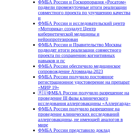
ФМБА России и Госкорпорация «Росатом»
подвели промежуточные итоги реализации
совместного проекта по улучшению качества
и
ФМБА России и исследовательский центр
«Моторика» создадут Центр
кибернетической медицины и
нейропротезирован
ФМБА России и Правительство Москвы
подводят итоги реализации совместного
проекта по сохранению когнитивных
навыков и пс
ФМБА России обеспечило медицинское
сопровождение Атомиады-2023
ФМБА России получило постоянное
регистрационное удостоверение на препарат
«МИР 19»
🇷🇺ФМБА России получило разрешение на
проведение III фазы клинического
исследования аллерговакцины «Аллергарда»
ФМБА России получило разрешение на
проведение клинических исследований
аллерговакцины, не имеющей аналогов в
мире
ФМБА России представило доклад