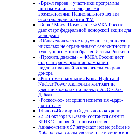
«Время героев»: участники программы
познакомились с передовыми
возможностями Национального центра
оториноларингологии ФМ
«Знаю! Могу! Помогаю!»: ФМБА России
дает старт федеральной донорской акции для
молодежи
«Общечеловеческие и духовные ценности
нисколько не ограничивают самобытности и
культурного многообразия. И этим Россия о
«Прожить дважды» – ФМБА России дает
старт информационной кампании,
подчеркивающей исключительную роль
донора
«Росатом» и компания Korea Hydro and
Nuclear Power заключили контракт на
участие в работах по проекту АЭС «Эль-
Дабаа»
«Роскосмос» завершил испытания «царь-
двигателя»
14 июня-Всемирный день донора крови
22–24 октября в Казани состоится саммит
БРИКС – первый в новом составе
Авиакомпания S7 запускает новые рейсы из
Хабаровска в дальневосточные и сибирские