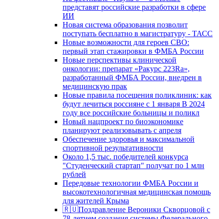
представят российские разработки в сфере
ИИ
Новая система образования позволит
поступать бесплатно в магистратуру - ТАСС
Новые возможности для героев СВО:
первый этап стажировки в ФМБА России
Новые перспективы клинической
онкологии: препарат «Ракурс 223Ra»,
разработанный ФМБА России, внедрен в
медицинскую прак
Новые правила посещения поликлиник: как
будут лечиться россияне с 1 января В 2024
году все российские больницы и поликл
Новый нацпроект по биоэкономике
планируют реализовывать с апреля
Обеспечение здоровья и максимальной
спортивной результативности
Около 1,5 тыс. победителей конкурса
"Студенческий стартап" получат по 1 млн
рублей
Передовые технологии ФМБА России и
высокотехнологичная медицинская помощь
для жителей Крыма
🇷🇺Поздравление Вероники Скворцовой с
78-летием создания системы Федерального