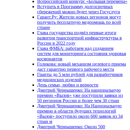
Всероссийский конкурс «Большая перемена»
Вступить в Программу долгосрочных
сбережений можно будет через Госуслуги
Гарант.Ру: Жители новых регионов могут
получить бесплатную медпомощь по всей
стране
Глава государства подвёл первые итоги
развития транспортной инфраструктуры в
России в 2022 году
Глава ФМБА: работаем над созданием
систем для мониторинга состояния здоровья
космонавтов
Голикова: новый механизм целевого приема
даст гарантию первого рабочего места
Гранты до 5 млн рублей для разработчиков
медицинских изделий
День семьи, любви и верности
Дмитрий Чернышенко: На национальную
премию «Вызов» уже поступили заявки из
50 регионов России и более чем 30 стран
Дмитрий Чернышенко: На Национальную
премию в области будущих технологий
«Вызов» поступило около 600 заявок из 34
стран м
Дмитрий Чернышенко: Около 500