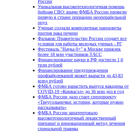
России
Уникальная высокотехнологичная помощь
бойцам СВО: врачи ФМБА России провели
первую в стране операцию неоперабельной
опух
Ученые создали композитные наноцветы
против рака печени
Фальков: Правительство России создает все
условия для работы молодых ученых - РГ
Фестиваль "Наука 0+" в Москве привлек
более 18 млн участников-ТАСС
Финансирование науки в РФ достигло 1,6
трлн рублей
Финансирование предупреждения
профзаболеваний может вырасти до 43,83
млрд рублей
ФМБА готово нарастить выпуск вакцины от
COVID-19 «Конвасэл» до 36 млн доз в год
ФМБА России дало старт спецпроекту
«Треугольнички: истории, которые нужно
рассказывать»
ФМБА России запатентовало
высокотехнологичный лекарственный
препарат и инновационный метод лечения
спинальной травмы