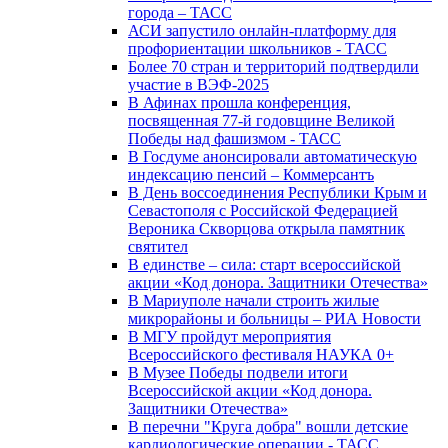
города – ТАСС
АСИ запустило онлайн-платформу для
профориентации школьников - ТАСС
Более 70 стран и территорий подтвердили
участие в ВЭФ-2025
В Афинах прошла конференция,
посвященная 77-й годовщине Великой
Победы над фашизмом - ТАСС
В Госдуме анонсировали автоматическую
индексацию пенсий – Коммерсантъ
В День воссоединения Республики Крым и
Севастополя с Российской Федерацией
Вероника Скворцова открыла памятник
святител
В единстве – сила: старт всероссийской
акции «Код донора. Защитники Отечества»
В Мариуполе начали строить жилые
микрорайоны и больницы – РИА Новости
В МГУ пройдут мероприятия
Всероссийского фестиваля НАУКА 0+
В Музее Победы подвели итоги
Всероссийской акции «Код донора.
Защитники Отечества»
В перечни "Круга добра" вошли детские
кардиологические операции - ТАСС