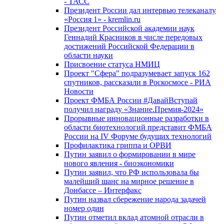
- ТАСС
Президент России дал интервью телеканалу
«Россия 1» - kremlin.ru
Президент Российской академии наук
Геннадий Красников в числе передовых
достижений Российской Федерации в
области науки
Присвоение статуса НМИЦ
Проект "Сфера" подразумевает запуск 162
спутников, рассказали в Роскосмосе - РИА
Новости
Проект ФМБА России #ДавайВступай
получил награду «Знание.Премия-2024»
Прорывные инновационные разработки в
области биотехнологий представит ФМБА
России на IV Форуме будущих технологий
Профилактика гриппа и ОРВИ
Путин заявил о формировании в мире
нового явления - биоэкономики
Путин заявил, что РФ использовала бы
малейший шанс на мирное решение в
Донбассе – Интерфакс
Путин назвал сбережение народа задачей
номер один
Путин отметил вклад атомной отрасли в