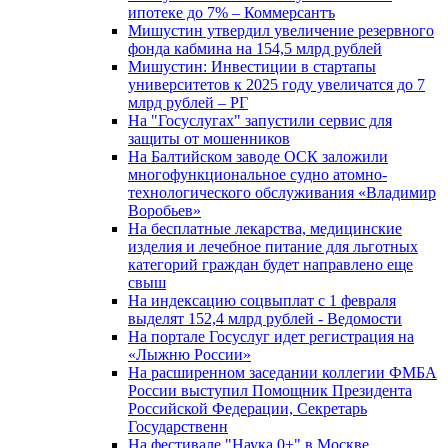
ипотеке до 7% – Коммерсантъ
Мишустин утвердил увеличение резервного
фонда кабмина на 154,5 млрд рублей
Мишустин: Инвестиции в стартапы
университетов к 2025 году увеличатся до 7
млрд рублей – РГ
На "Госуслугах" запустили сервис для
защиты от мошенников
На Балтийском заводе ОСК заложили
многофункциональное судно атомно-
технологического обслуживания «Владимир
Воробьев»
На бесплатные лекарства, медицинские
изделия и лечебное питание для льготных
категорий граждан будет направлено еще
свыш
На индексацию соцвыплат с 1 февраля
выделят 152,4 млрд рублей - Ведомости
На портале Госуслуг идет регистрация на
«Лыжню России»
На расширенном заседании коллегии ФМБА
России выступил Помощник Президента
Российской Федерации, Секретарь
Государственн
На фестивале "Наука 0+" в Москве