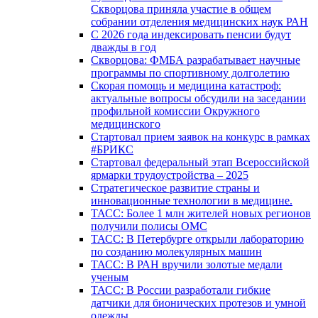
Скворцова приняла участие в общем
собрании отделения медицинских наук РАН
С 2026 года индексировать пенсии будут
дважды в год
Скворцова: ФМБА разрабатывает научные
программы по спортивному долголетию
Скорая помощь и медицина катастроф:
актуальные вопросы обсудили на заседании
профильной комиссии Окружного
медицинского
Стартовал прием заявок на конкурс в рамках
#БРИКС
Стартовал федеральный этап Всероссийской
ярмарки трудоустройства – 2025
Стратегическое развитие страны и
инновационные технологии в медицине.
ТАСС: Более 1 млн жителей новых регионов
получили полисы ОМС
ТАСС: В Петербурге открыли лабораторию
по созданию молекулярных машин
ТАСС: В РАН вручили золотые медали
ученым
ТАСС: В России разработали гибкие
датчики для бионических протезов и умной
одежды