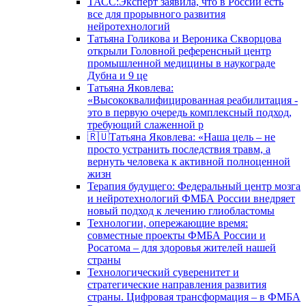
ТАСС:Эксперт заявила, что в России есть
все для прорывного развития
нейротехнологий
Татьяна Голикова и Вероника Скворцова
открыли Головной референсный центр
промышленной медицины в наукограде
Дубна и 9 це
Татьяна Яковлева:
«Высококвалифицированная реабилитация -
это в первую очередь комплексный подход,
требующий слаженной р
🇷🇺Татьяна Яковлева: «Наша цель – не
просто устранить последствия травм, а
вернуть человека к активной полноценной
жизн
Терапия будущего: Федеральный центр мозга
и нейротехнологий ФМБА России внедряет
новый подход к лечению глиобластомы
Технологии, опережающие время:
совместные проекты ФМБА России и
Росатома – для здоровья жителей нашей
страны
Технологический суверенитет и
стратегические направления развития
страны. Цифровая трансформация – в ФМБА