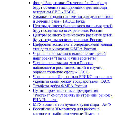
Фонд "Защитники Отечества" и Соцфонд
будут обмениваться данными для помощи
ветеранам СВО - ТАСС
Химики создали нанометки для диагностики
и лечения рака - ТАСС.Наука
Центры раннего физического развития детей
будут созданы во всех регионах России
Центры раннего физического развития детей
будут созданы во всех регионах России
Цифровой ассистент в операционной-новый
стандарт в хирургии ФМБА России.
Чернышенко заявил о выполнении целей
нацпроекта "Наука и университеты"
Чернышенко заявил, что в России
наблюдается рост инвестиций в научно-
образовательную сферу - ТАСС
Чернышенко: Игры стран БРИКС позволяют
укрепить связи между государствами-ТАСС
Эстафета добра ФМБА России
Путин: промышленные предприятия
"Ростеха" смогут занять внутренний рынок -
РИА Новости
МГУ вошел в топ лучших вузов мира - АиФ
Российский 3D-принтер для работы в
космосе разработали ученые Томского