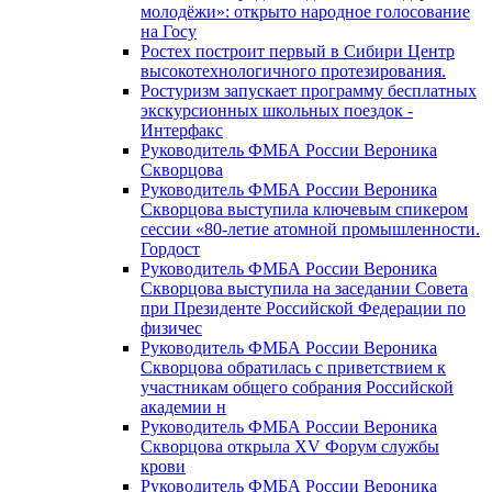
молодёжи»: открыто народное голосование
на Госу
Ростех построит первый в Сибири Центр
высокотехнологичного протезирования.
Ростуризм запускает программу бесплатных
экскурсионных школьных поездок -
Интерфакс
Руководитель ФМБА России Вероника
Скворцова
Руководитель ФМБА России Вероника
Скворцова выступила ключевым спикером
сессии «80-летие атомной промышленности.
Гордост
Руководитель ФМБА России Вероника
Скворцова выступила на заседании Совета
при Президенте Российской Федерации по
физичес
Руководитель ФМБА России Вероника
Скворцова обратилась с приветствием к
участникам общего собрания Российской
академии н
Руководитель ФМБА России Вероника
Скворцова открыла XV Форум службы
крови
Руководитель ФМБА России Вероника