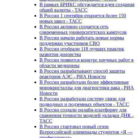
В рамках БРИКС обсуждается идея создания
общей валюты - ТАСС
В России 1 сентября откроется более 150
новых школ - ТАСС
В России активно создается сеть
современных университетских кампусов
В России начали работать новые нормы
поддержки участников СВО
В России отобрали 118 лучших практик
развития донорства
В России появится конкурс научных работ в
области медицины
В России разрабатывают способ защиты
реакторов АЭС - РИА Новости
В России разработали более эффективные
монокристаллы для диагностики рака - РИА
Новости
В России разработали систему связи для
подводных и подземных объектов - ТАСС
В России создали онлайн-платформу для
сравнения точности моделей укладки ДНК -
ТАСС
В России стартовал новый сезон
Всероссийской олимпиады студентов «Я —
профессионал»