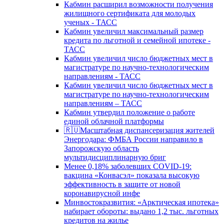
Кабмин расширил возможности получения
жилищного сертификата для молодых
ученых - ТАСС
Кабмин увеличил максимальный размер
кредита по льготной и семейной ипотеке -
ТАСС
Кабмин увеличил число бюджетных мест в
магистратуре по научно-технологическим
направлениям - ТАСС
Кабмин увеличил число бюджетных мест в
магистратуре по научно-технологическим
направлениям – ТАСС
Кабмин утвердил положение о работе
единой облачной платформы
🇷🇺Масштабная диспансеризация жителей
Энергодара: ФМБА России направило в
Запорожскую область
мультидисциплинарную бриг
Менее 0,18% заболевших COVID-19:
вакцина «Конвасэл» показала высокую
эффективность в защите от новой
коронавирусной инфе
Минвостокразвития: «Арктическая ипотека»
набирает обороты: выдано 1,2 тыс. льготных
кредитов на жилье