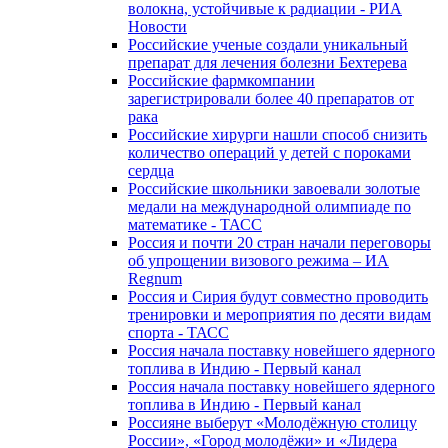
волокна, устойчивые к радиации - РИА
Новости
Российские ученые создали уникальный
препарат для лечения болезни Бехтерева
Российские фармкомпании
зарегистрировали более 40 препаратов от
рака
Российские хирурги нашли способ снизить
количество операций у детей с пороками
сердца
Российские школьники завоевали золотые
медали на международной олимпиаде по
математике - ТАСС
Россия и почти 20 стран начали переговоры
об упрощении визового режима – ИА
Regnum
Россия и Сирия будут совместно проводить
тренировки и мероприятия по десяти видам
спорта - ТАСС
Россия начала поставку новейшего ядерного
топлива в Индию - Первый канал
Россия начала поставку новейшего ядерного
топлива в Индию - Первый канал
Россияне выберут «Молодёжную столицу
России», «Город молодёжи» и «Лидера