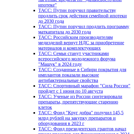
ипотеке"
ТАСС: Путин поручил правительству
продлить срок действия семейной ипотеки
до 2030 года
ТАСС: Путин поручил продлить программу
маткапитала до 2030 года
ТАСС: Российским производителям
медизделий вернут НДС за приобретение
материалов и комплектующих
ТАСС: Семьи станут участниками
всероссийского молодежного форума
"Машук" в 2024 году
ТАСС: Созданные в Сибири покрытия для
имплантов показали высокие
антибактериальные свойства
ТАСС: Спортивный марафон "Сила России"
пройдет с 1 июня по 10 августа
ТАСС: Ученые из России синтезировали
препараты, препятствующие старению
клеток
ТАСС: Фонд "Круг добра" получил 145,5
млрд рублей на закупку препаратов и
оборудования в 2023 г
ТАСС: Фонд президентских грантов начал