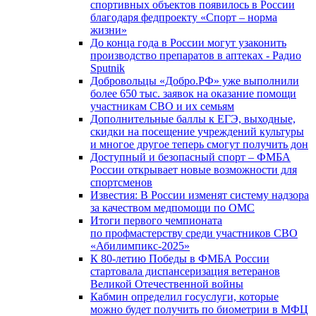
спортивных объектов появилось в России
благодаря федпроекту «Спорт – норма
жизни»
До конца года в России могут узаконить
производство препаратов в аптеках - Радио
Sputnik
Добровольцы «Добро.РФ» уже выполнили
более 650 тыс. заявок на оказание помощи
участникам СВО и их семьям
Дополнительные баллы к ЕГЭ, выходные,
скидки на посещение учреждений культуры
и многое другое теперь смогут получить дон
Доступный и безопасный спорт – ФМБА
России открывает новые возможности для
спортсменов
Известия: В России изменят систему надзора
за качеством медпомощи по ОМС
Итоги первого чемпионата
по профмастерству среди участников СВО
«Абилимпикс-2025»
К 80-летию Победы в ФМБА России
стартовала диспансеризация ветеранов
Великой Отечественной войны
Кабмин определил госуслуги, которые
можно будет получить по биометрии в МФЦ