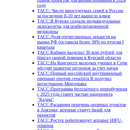
прием проектов для финансирования в 2024
году
ТАСС: Число многодетных семей в России
за последние 8-10 лет выросло вдвое
ТАСС:В Курске создали индивидуальные
экзоскелеты для реабилитационной
медицины
ТАСС:Доля отечественных лекарств на
рынке РФ составила более 38% по итогам I
квартала
ТАСС:Кабмин выделил 36 млн рублей для
бригад скорой помощи в Курской области
ТАСС:На Конгрессе молодых ученых в Сочи
обсудят развитие регионов за счет науки
ТАСС:Первый российский внутривенный
препарат против гепатита В получил
регистрацию Минздрава
ТАСС:Программа бесплатного переобучения
с 2025 года станет частью нацпроекта
"Кадры"
ТАСС:Расширен перечень опорных пунктов
в Арктике, которые станут базой для
проектов
ТАСС:Ростех роботизирует аппарат HIFU-
терапии