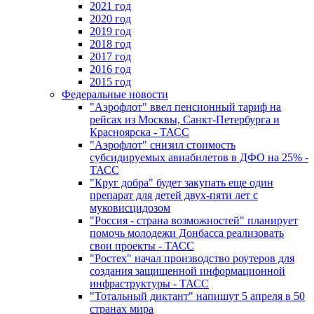
2021 год
2020 год
2019 год
2018 год
2017 год
2016 год
2015 год
Федеральные новости
"Аэрофлот" ввел пенсионный тариф на
рейсах из Москвы, Санкт-Петербурга и
Красноярска - ТАСС
"Аэрофлот" снизил стоимость
субсидируемых авиабилетов в ДФО на 25% -
ТАСС
"Круг добра" будет закупать еще один
препарат для детей двух-пяти лет с
муковисцидозом
"Россия - страна возможностей" планирует
помочь молодежи Донбасса реализовать
свои проекты - ТАСС
"Ростех" начал производство роутеров для
создания защищенной информационной
инфраструктуры - ТАСС
"Тотальный диктант" напишут 5 апреля в 50
странах мира