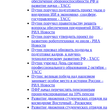
обеспечение обороноспособности РФ и
развитие науки - ТАСС
Путин поручил подготовить проект указа о
внедрении ИИ в экономике, соцсфере,
госуправлении - ТАСС
Путин поручил правительству решить
вопросы обеспечения предприятий ВПК -
РИА Новости
Путин поручил утвердить проект по
развитию робототехники до июля - РИА
Новости
Путин призвал обновить подходы к
подготовке кадров, к научно-
технологическому развитию РФ - ТАСС
Путин учредил День среднего
профессионального образования 2 октября –
ТАСС
Путин: великая победа над нацизмом
занимает особое место в истории России –
РИА Новости
ПФР начал перечислять пенсионерам
проиндексированные на 10% пенсии
Развитие движения студенческих отрядов на
космодроме Восточный - Роскосмос
Развитие движения студенческих отрядов на