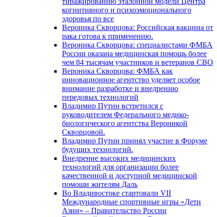
тиражированию эталонной модели Центра
когнитивного и психоэмоционального
здоровья по все
Вероника Скворцова: Российская вакцина от
рака готова к применению.
Вероника Скворцова: специалистами ФМБА
России оказана медицинская помощь более
чем 84 тысячам участников и ветеранов СВО
Вероника Скворцова: ФМБА как
инновационное агентство уделяет особое
внимание разработке и внедрению
передовых технологий
Владимир Путин встретился с
руководителем Федерального медико-
биологического агентства Вероникой
Скворцовой.
Владимир Путин принял участие в Форуме
будущих технологий.
Внедрение высоких медицинских
технологий для организации более
качественной и доступной медицинской
помощи жителям Даль
Во Владивостоке стартовали VII
Международные спортивные игры «Дети
Азии» – Правительство России