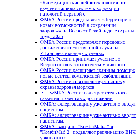
«Биомедицинские нейротехнологии: от
изучения живых систем к коррекции
патологий нервной с
ФМБА России представляет «Территорию
новых возможностей в сохранении
здоровья» на Всероссийской неделе охраны
труда-2025
ФМБА России представляет передовые
достижения отечественной науки на
V Конгрессе молодых ученых
ФМБА России принимает участие во
Всероссийском экологическом диктанте
ФМБА России расширяет границы помощи:
новые центры комплексной реабилитации
ФМБА России совершенствует систему
охраны здоровья моряков
🇷🇺ФМБА России: год стремительного
развития и значимых достижений
ФМБА: аллерговакцину уже активно вводят
пациентам.
ФМБА: аллерговакцину уже активно вводят
пациентам.
ФМБА: вакцины "КомбиМаб-1" и
"КомбиМаб-2" подавляют репликацию ВИЧ
у животных