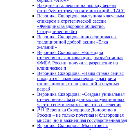
сериала «Атом»
Вакцина от аллергии на пыльцу березы
потребует от трех до пяти инъекций - ТАСС
Вероника Скворцова выступила ключевым
спикером в стратегической сессии
«Женщины за здоровое общество.
Сотрудничество без
Вероника Скворцова присоединилась к
традиционной доброй акции «Ёлка
желаний»
Вероника Скворцова: «Ещё одна
отечественная онковакцина, разработанная
ФМБА России, получила разрешение на
клиническое п
Вероника Скворцова: «Наша страна сейчас
находится в знаковом периоде расцвета
инновационных направлений и научных
разраб
Вероника Скворцова: «Создана уникальная
отечественная база данных популяционных
частот генетических вариантов населения
🇷🇺Вероника Скворцова: Донорство в
России – не только почетная и благородная
миссия, но и важнейшая государственная зад
Вероника Скворцова: Мы готовы к