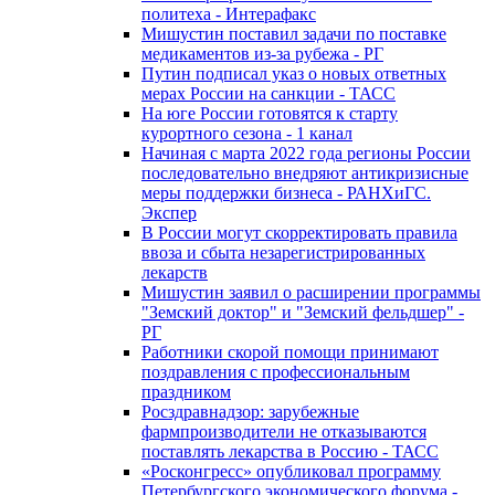
политеха - Интерафакс
Мишустин поставил задачи по поставке
медикаментов из-за рубежа - РГ
Путин подписал указ о новых ответных
мерах России на санкции - ТАСС
На юге России готовятся к старту
курортного сезона - 1 канал
Начиная с марта 2022 года регионы России
последовательно внедряют антикризисные
меры поддержки бизнеса - РАНХиГС.
Экспер
В России могут скорректировать правила
ввоза и сбыта незарегистрированных
лекарств
Мишустин заявил о расширении программы
"Земский доктор" и "Земский фельдшер" -
РГ
Работники скорой помощи принимают
поздравления с профессиональным
праздником
Росздравнадзор: зарубежные
фармпроизводители не отказываются
поставлять лекарства в Россию - ТАСС
«Росконгресс» опубликовал программу
Петербургского экономического форума -