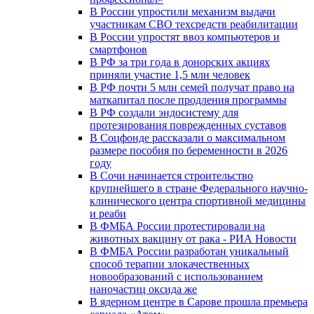
В России упростили механизм выдачи
участникам СВО техсредств реабилитации
В России упростят ввоз компьютеров и
смартфонов
В РФ за три года в донорских акциях
приняли участие 1,5 млн человек
В РФ почти 5 млн семей получат право на
маткапитал после продления программы
В РФ создали эндосистему для
протезирования поврежденных суставов
В Соцфонде рассказали о максимальном
размере пособия по беременности в 2026
году
В Сочи начинается строительство
крупнейшего в стране Федерального научно-
клинического центра спортивной медицины
и реаби
В ФМБА России протестировали на
животных вакцину от рака - РИА Новости
В ФМБА России разработан уникальный
способ терапии злокачественных
новообразований с использованием
наночастиц оксида же
В ядерном центре в Сарове прошла премьера