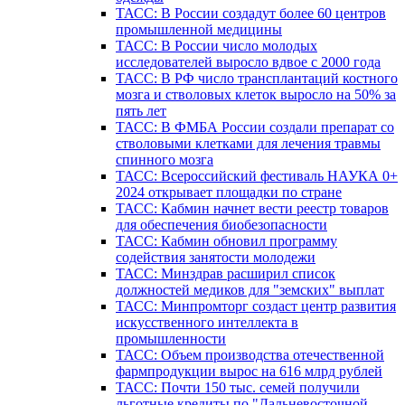
ТАСС: В России создадут более 60 центров
промышленной медицины
ТАСС: В России число молодых
исследователей выросло вдвое с 2000 года
ТАСС: В РФ число трансплантаций костного
мозга и стволовых клеток выросло на 50% за
пять лет
ТАСС: В ФМБА России создали препарат со
стволовыми клетками для лечения травмы
спинного мозга
ТАСС: Всероссийский фестиваль НАУКА 0+
2024 открывает площадки по стране
ТАСС: Кабмин начнет вести реестр товаров
для обеспечения биобезопасности
ТАСС: Кабмин обновил программу
содействия занятости молодежи
ТАСС: Минздрав расширил список
должностей медиков для "земских" выплат
ТАСС: Минпромторг создаст центр развития
искусственного интеллекта в
промышленности
ТАСС: Объем производства отечественной
фармпродукции вырос на 616 млрд рублей
ТАСС: Почти 150 тыс. семей получили
льготные кредиты по "Дальневосточной