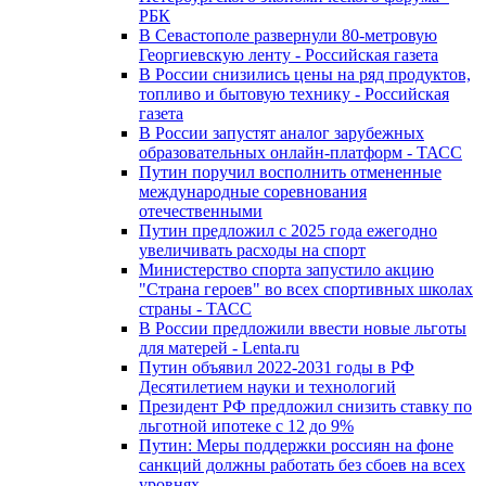
РБК
В Севастополе развернули 80-метровую
Георгиевскую ленту - Российская газета
В России снизились цены на ряд продуктов,
топливо и бытовую технику - Российская
газета
В России запустят аналог зарубежных
образовательных онлайн-платформ - ТАСС
Путин поручил восполнить отмененные
международные соревнования
отечественными
Путин предложил с 2025 года ежегодно
увеличивать расходы на спорт
Министерство спорта запустило акцию
"Страна героев" во всех спортивных школах
страны - ТАСС
В России предложили ввести новые льготы
для матерей - Lenta.ru
Путин объявил 2022-2031 годы в РФ
Десятилетием науки и технологий
Президент РФ предложил снизить ставку по
льготной ипотеке с 12 до 9%
Путин: Меры поддержки россиян на фоне
санкций должны работать без сбоев на всех
уровнях