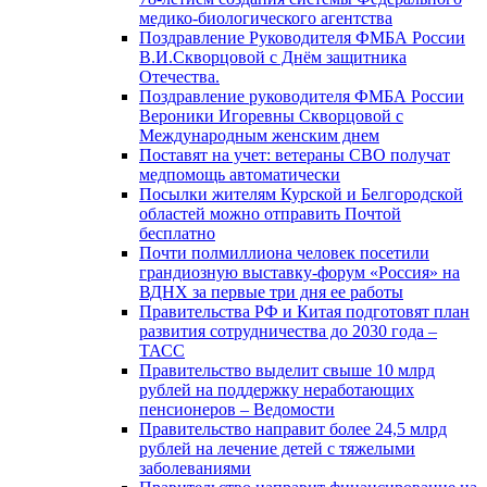
медико-биологического агентства
Поздравление Руководителя ФМБА России
В.И.Скворцовой с Днём защитника
Отечества.
Поздравление руководителя ФМБА России
Вероники Игоревны Скворцовой с
Международным женским днем
Поставят на учет: ветераны СВО получат
медпомощь автоматически
Посылки жителям Курской и Белгородской
областей можно отправить Почтой
бесплатно
Почти полмиллиона человек посетили
грандиозную выставку-форум «Россия» на
ВДНХ за первые три дня ее работы
Правительства РФ и Китая подготовят план
развития сотрудничества до 2030 года –
ТАСС
Правительство выделит свыше 10 млрд
рублей на поддержку неработающих
пенсионеров – Ведомости
Правительство направит более 24,5 млрд
рублей на лечение детей с тяжелыми
заболеваниями