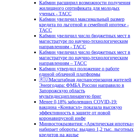
Кабмин расширил возможности получения
жилищного сертификата для молодых
ученых - ТАСС
Кабмин увеличил максимальный размер
кредита по льготной и семейной ипотеке -
ТАСС
Кабмин увеличил число бюджетных мест в
магистратуре по научно-технологическим
направлениям - ТАСС
Кабмин увеличил число бюджетных мест в
магистратуре по научно-технологическим
направлениям – ТАСС
Кабмин утвердил положение о работе
единой облачной платформы
🇷🇺Масштабная диспансеризация жителей
Энергодара: ФМБА России направило в
Запорожскую область
мультидисциплинарную бриг
Менее 0,18% заболевших COVID-19:
вакцина «Конвасэл» показала высокую
эффективность в защите от новой
коронавирусной инфе
Минвостокразвития: «Арктическая ипотека»
набирает обороты: выдано 1,2 тыс. льготных
кредитов на жилье