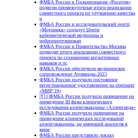
ФМБА России и Госкорпорация «Росатом»
подвели промежуточные итоги реализации
совместного проекта по улучшению качества
и
ФМБА России и исследовательский центр
«Моторика» создадут Центр
кибернетической медицины и
нейропротезирован
ФМБА России и Правительство Москвы
подводят итоги реализации совместного
проекта по сохранению когнитивных
навыков и пс
ФМБА России обеспечило медицинское
сопровождение Атомиады-2023
ФМБА России получило постоянное
регистрационное удостоверение на препарат
«МИР 19»
🇷🇺ФМБА России получило разрешение на
проведение III фазы клинического
исследования аллерговакцины «Аллергарда»
ФМБА России получило разрешение на
проведение клинических исследований
аллерговакцины, не имеющей аналогов в
мире
ФМБА России представило доклад