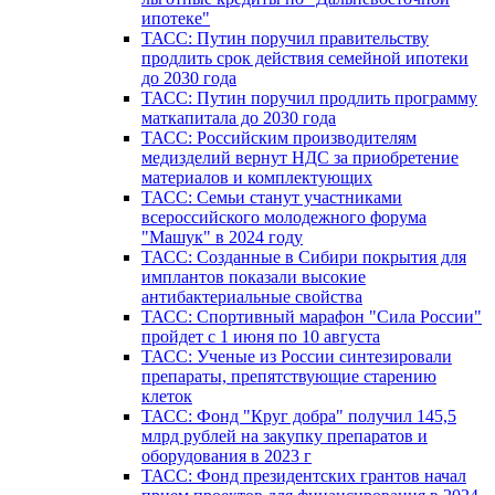
ипотеке"
ТАСС: Путин поручил правительству
продлить срок действия семейной ипотеки
до 2030 года
ТАСС: Путин поручил продлить программу
маткапитала до 2030 года
ТАСС: Российским производителям
медизделий вернут НДС за приобретение
материалов и комплектующих
ТАСС: Семьи станут участниками
всероссийского молодежного форума
"Машук" в 2024 году
ТАСС: Созданные в Сибири покрытия для
имплантов показали высокие
антибактериальные свойства
ТАСС: Спортивный марафон "Сила России"
пройдет с 1 июня по 10 августа
ТАСС: Ученые из России синтезировали
препараты, препятствующие старению
клеток
ТАСС: Фонд "Круг добра" получил 145,5
млрд рублей на закупку препаратов и
оборудования в 2023 г
ТАСС: Фонд президентских грантов начал