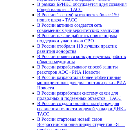
В рамках БРИКС обсуждается идея создания
общей валюты - ТАСС
В России 1 сентября откроется более 150
новых школ - ТАСС
В России активно создается сеть
современных университетских кампусов
В России начали работать новые нормы
поддержки участников СВО
В России отобрали 118 лучших практик
развития донорства
В России появится конкурс научных работ в
области медицины
В России разрабатывают способ защиты
реакторов АЭС - РИА Новости
В России разработали более эффективные
монокристаллы для диагностики рака - РИА
Новости
В России разработали систему связи для
подводных и подземных объектов - ТАСС
В России создали онлайн-платформу для
сравнения точности моделей укладки ДНК -
ТАСС
В России стартовал новый сезон
Всероссийской олимпиады студентов «Я —
профессионал»