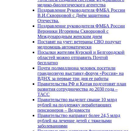
медико-биологического агентства
Поздравление Руководителя ФМБА России
В.И.Скворцовой с Днём защитника
Отечества.
Поздравление руководителя ФМБА России
Вероники Игоревны Скворцовой с
Международным женским днем
Поставят на учет: ветераны СВО получат
медпомощь автоматически
Посылки жителям Курской и Белгородской
областей можно отправить Почтой
бесплатно
Почти полмиллиона человек посетили
грандиозную выставку-форум «Россия» на
ВДНХ за первые три дня ее работы
Правительства РФ и Китая подготовят план
развития сотрудничества до 2030 года –
ТАСС
Правительство выделит свыше 10 млрд
рублей на поддержку неработающих
пенсионеров – Ведомости
Правительство направит более 24,5 млрд
рублей на лечение детей с тяжелыми
заболеваниями