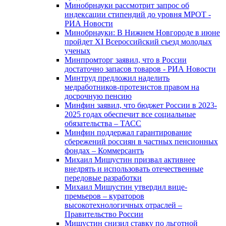
Минобрнауки рассмотрит запрос об
индексации стипендий до уровня МРОТ -
РИА Новости
Минобрнауки: В Нижнем Новгороде в июне
пройдет XI Всероссийский съезд молодых
ученых
Минпромторг заявил, что в России
достаточно запасов товаров - РИА Новости
Минтруд предложил наделить
медработников-протезистов правом на
досрочную пенсию
Минфин заявил, что бюджет России в 2023-
2025 годах обеспечит все социальные
обязательства – ТАСС
Минфин поддержал гарантирование
сбережений россиян в частных пенсионных
фондах – Коммерсантъ
Михаил Мишустин призвал активнее
внедрять и использовать отечественные
передовые разработки
Михаил Мишустин утвердил вице-
премьеров – кураторов
высокотехнологичных отраслей –
Правительство России
Мишустин снизил ставку по льготной