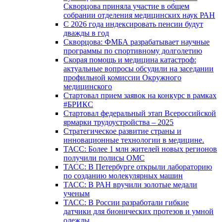
Скворцова приняла участие в общем
собрании отделения медицинских наук РАН
С 2026 года индексировать пенсии будут
дважды в год
Скворцова: ФМБА разрабатывает научные
программы по спортивному долголетию
Скорая помощь и медицина катастроф:
актуальные вопросы обсудили на заседании
профильной комиссии Окружного
медицинского
Стартовал прием заявок на конкурс в рамках
#БРИКС
Стартовал федеральный этап Всероссийской
ярмарки трудоустройства – 2025
Стратегическое развитие страны и
инновационные технологии в медицине.
ТАСС: Более 1 млн жителей новых регионов
получили полисы ОМС
ТАСС: В Петербурге открыли лабораторию
по созданию молекулярных машин
ТАСС: В РАН вручили золотые медали
ученым
ТАСС: В России разработали гибкие
датчики для бионических протезов и умной
одежды