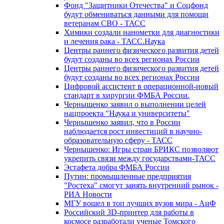
Фонд "Защитники Отечества" и Соцфонд
будут обмениваться данными для помощи
ветеранам СВО - ТАСС
Химики создали нанометки для диагностики
и лечения рака - ТАСС.Наука
Центры раннего физического развития детей
будут созданы во всех регионах России
Центры раннего физического развития детей
будут созданы во всех регионах России
Цифровой ассистент в операционной-новый
стандарт в хирургии ФМБА России.
Чернышенко заявил о выполнении целей
нацпроекта "Наука и университеты"
Чернышенко заявил, что в России
наблюдается рост инвестиций в научно-
образовательную сферу - ТАСС
Чернышенко: Игры стран БРИКС позволяют
укрепить связи между государствами-ТАСС
Эстафета добра ФМБА России
Путин: промышленные предприятия
"Ростеха" смогут занять внутренний рынок -
РИА Новости
МГУ вошел в топ лучших вузов мира - АиФ
Российский 3D-принтер для работы в
космосе разработали ученые Томского