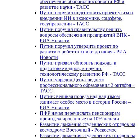
обеспечение обороноспособности РФ и
развитие науки - ТАСС
Путин поручил подготовить проект указа о
внедрении ИИ в экономике, соцсфере,
госуправлении - ТАСС
Путин поручил правительству решить
вопросы обеспечения предприятий ВПК -
РИА Новости
Путин поручил утвердить проект по
развитию робототехники до июля - РИА
Новости
Путин призвал обновить подходы к
подготовке кадров, к научно-
технологическому развитию РФ - ТАСС
Путин учредил День среднего
профессионального образования 2 октября –
ТАСС
Путин: великая победа над нацизмом
занимает особое место в истории России –
РИА Новости
ПФР начал перечислять пенсионерам
проиндексированные на 10% пенсии
Развитие движения студенческих отрядов на
космодроме Восточный - Роскосмос
Развитие движения студенческих отрядов на