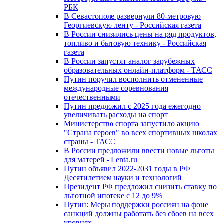
РБК
В Севастополе развернули 80-метровую
Георгиевскую ленту - Российская газета
В России снизились цены на ряд продуктов,
топливо и бытовую технику - Российская
газета
В России запустят аналог зарубежных
образовательных онлайн-платформ - ТАСС
Путин поручил восполнить отмененные
международные соревнования
отечественными
Путин предложил с 2025 года ежегодно
увеличивать расходы на спорт
Министерство спорта запустило акцию
"Страна героев" во всех спортивных школах
страны - ТАСС
В России предложили ввести новые льготы
для матерей - Lenta.ru
Путин объявил 2022-2031 годы в РФ
Десятилетием науки и технологий
Президент РФ предложил снизить ставку по
льготной ипотеке с 12 до 9%
Путин: Меры поддержки россиян на фоне
санкций должны работать без сбоев на всех
уровнях