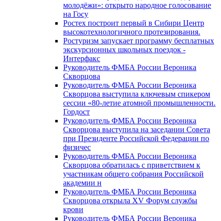
молодёжи»: открыто народное голосование
на Госу
Ростех построит первый в Сибири Центр
высокотехнологичного протезирования.
Ростуризм запускает программу бесплатных
экскурсионных школьных поездок -
Интерфакс
Руководитель ФМБА России Вероника
Скворцова
Руководитель ФМБА России Вероника
Скворцова выступила ключевым спикером
сессии «80-летие атомной промышленности.
Гордост
Руководитель ФМБА России Вероника
Скворцова выступила на заседании Совета
при Президенте Российской Федерации по
физичес
Руководитель ФМБА России Вероника
Скворцова обратилась с приветствием к
участникам общего собрания Российской
академии н
Руководитель ФМБА России Вероника
Скворцова открыла XV Форум службы
крови
Руководитель ФМБА России Вероника