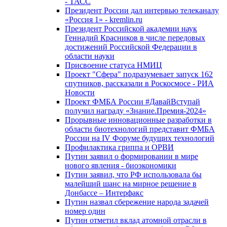
- ТАСС
Президент России дал интервью телеканалу
«Россия 1» - kremlin.ru
Президент Российской академии наук
Геннадий Красников в числе передовых
достижений Российской Федерации в
области науки
Присвоение статуса НМИЦ
Проект "Сфера" подразумевает запуск 162
спутников, рассказали в Роскосмосе - РИА
Новости
Проект ФМБА России #ДавайВступай
получил награду «Знание.Премия-2024»
Прорывные инновационные разработки в
области биотехнологий представит ФМБА
России на IV Форуме будущих технологий
Профилактика гриппа и ОРВИ
Путин заявил о формировании в мире
нового явления - биоэкономики
Путин заявил, что РФ использовала бы
малейший шанс на мирное решение в
Донбассе – Интерфакс
Путин назвал сбережение народа задачей
номер один
Путин отметил вклад атомной отрасли в