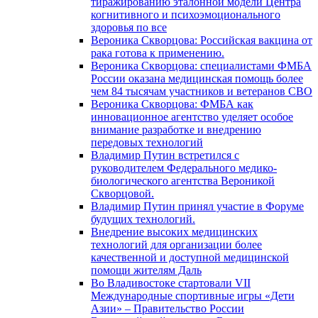
тиражированию эталонной модели Центра
когнитивного и психоэмоционального
здоровья по все
Вероника Скворцова: Российская вакцина от
рака готова к применению.
Вероника Скворцова: специалистами ФМБА
России оказана медицинская помощь более
чем 84 тысячам участников и ветеранов СВО
Вероника Скворцова: ФМБА как
инновационное агентство уделяет особое
внимание разработке и внедрению
передовых технологий
Владимир Путин встретился с
руководителем Федерального медико-
биологического агентства Вероникой
Скворцовой.
Владимир Путин принял участие в Форуме
будущих технологий.
Внедрение высоких медицинских
технологий для организации более
качественной и доступной медицинской
помощи жителям Даль
Во Владивостоке стартовали VII
Международные спортивные игры «Дети
Азии» – Правительство России