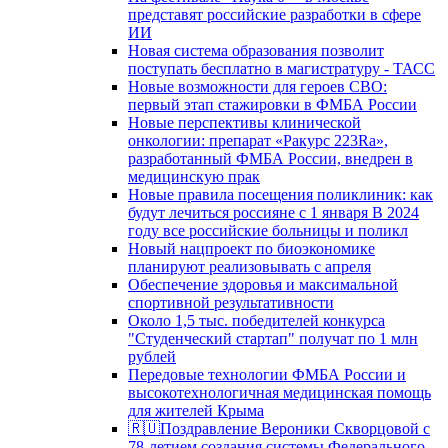
представят российские разработки в сфере
ИИ
Новая система образования позволит
поступать бесплатно в магистратуру - ТАСС
Новые возможности для героев СВО:
первый этап стажировки в ФМБА России
Новые перспективы клинической
онкологии: препарат «Ракурс 223Ra»,
разработанный ФМБА России, внедрен в
медицинскую прак
Новые правила посещения поликлиник: как
будут лечиться россияне с 1 января В 2024
году все российские больницы и поликл
Новый нацпроект по биоэкономике
планируют реализовывать с апреля
Обеспечение здоровья и максимальной
спортивной результативности
Около 1,5 тыс. победителей конкурса
"Студенческий стартап" получат по 1 млн
рублей
Передовые технологии ФМБА России и
высокотехнологичная медицинская помощь
для жителей Крыма
🇷🇺Поздравление Вероники Скворцовой с
78-летием создания системы Федерального