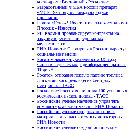
космодроме Восточный - Роскосмос
Разработанный ФМБА России препарат
«МИР 19» получил международное
признание
Ракета «Союз-2.1б» стартовала с космодрома
Плесецк - Известия
РГ: Кабмин проавансирует контракты на
закупку в регионы передвижных
медкомплексов
РИА Новости: С 1 апреля в России вырастут
социальные пенсии
Росатом намерен увеличить с 2025 года
число выпускаемых радиофармпрепаратов с
11 до 25
Росатом отправил первую партию топлива
для китайского реактора на быстрых
нейтронах - ТАСС
Роскосмос: Россия выполнила 100 успешных
космических пусков подряд - ТАСС
Российские ученые научились управлять
компьютером силой мысли - РИА Новости
Российские ученые предложили новые
материалы для высокоточных детекторов -
РИА Новости
Российские ученые создали оптические