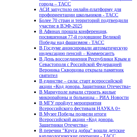
города – ТАСС
АСИ запустило онлайн-платформу для
профориентации школьников - ТАСС
Более 70 стран и территорий подтвердили
участие в ВЭФ-2025
В Афинах прошла конференция,
посвященная 77-й годовщине Великой
Победы над фашизмом - ТАСС
В Госдуме анонсировали автоматическую
индексацию пенсий – Коммерсантъ
В День воссоединения Республики Крым и
Севастополя с Российской Федерацией
Вероника Скворцова открыла памятник
святител
В единстве – сила: старт всероссийской
акции «Код донора. Защитники Отечества»
В Мариуполе начали строить жилые
микрорайоны и больницы – РИА Новости
В МГУ пройдут мероприятия
Всероссийского фестиваля НАУКА 0+
В Музее Победы подвели итоги
Всероссийской акции «Код донора.
Защитники Отечества»
В перечни "Круга добра" вошли детские
кардиологические операции - ТАСС