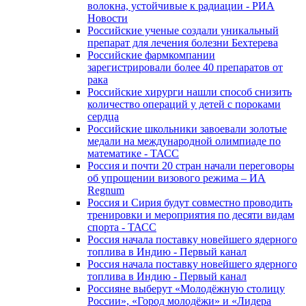
волокна, устойчивые к радиации - РИА
Новости
Российские ученые создали уникальный
препарат для лечения болезни Бехтерева
Российские фармкомпании
зарегистрировали более 40 препаратов от
рака
Российские хирурги нашли способ снизить
количество операций у детей с пороками
сердца
Российские школьники завоевали золотые
медали на международной олимпиаде по
математике - ТАСС
Россия и почти 20 стран начали переговоры
об упрощении визового режима – ИА
Regnum
Россия и Сирия будут совместно проводить
тренировки и мероприятия по десяти видам
спорта - ТАСС
Россия начала поставку новейшего ядерного
топлива в Индию - Первый канал
Россия начала поставку новейшего ядерного
топлива в Индию - Первый канал
Россияне выберут «Молодёжную столицу
России», «Город молодёжи» и «Лидера