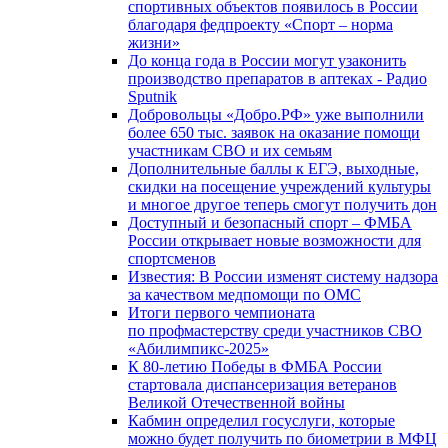
спортивных объектов появилось в России
благодаря федпроекту «Спорт – норма
жизни»
До конца года в России могут узаконить
производство препаратов в аптеках - Радио
Sputnik
Добровольцы «Добро.РФ» уже выполнили
более 650 тыс. заявок на оказание помощи
участникам СВО и их семьям
Дополнительные баллы к ЕГЭ, выходные,
скидки на посещение учреждений культуры
и многое другое теперь смогут получить дон
Доступный и безопасный спорт – ФМБА
России открывает новые возможности для
спортсменов
Известия: В России изменят систему надзора
за качеством медпомощи по ОМС
Итоги первого чемпионата
по профмастерству среди участников СВО
«Абилимпикс-2025»
К 80-летию Победы в ФМБА России
стартовала диспансеризация ветеранов
Великой Отечественной войны
Кабмин определил госуслуги, которые
можно будет получить по биометрии в МФЦ