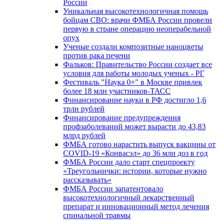
России
Уникальная высокотехнологичная помощь
бойцам СВО: врачи ФМБА России провели
первую в стране операцию неоперабельной
опух
Ученые создали композитные наноцветы
против рака печени
Фальков: Правительство России создает все
условия для работы молодых ученых - РГ
Фестиваль "Наука 0+" в Москве привлек
более 18 млн участников-ТАСС
Финансирование науки в РФ достигло 1,6
трлн рублей
Финансирование предупреждения
профзаболеваний может вырасти до 43,83
млрд рублей
ФМБА готово нарастить выпуск вакцины от
COVID-19 «Конвасэл» до 36 млн доз в год
ФМБА России дало старт спецпроекту
«Треугольнички: истории, которые нужно
рассказывать»
ФМБА России запатентовало
высокотехнологичный лекарственный
препарат и инновационный метод лечения
спинальной травмы