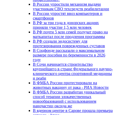
В России упростили механизм выдачи
участникам СВО техсредств реабилитации
В России упростят ввоз компьютеров и
смартфонов
В РФ за три года в донорских акциях
приняли участие 1,5 млн человек
В РФ почти 5 млн семей получат право на
маткапитал после продления программы
В РФ создали эндосистему для
протезирования поврежденных суставов
В Соцфонде рассказали о максимальном
размере пособия по беременности в 2026
году
В Сочи начинается строительство
крупнейшего в стране Федерального научно-
клинического центра спортивной медицины
и реаби
В ФМБА России протестировали на
животных вакцину от рака - РИА Новости
В ФМБА России разработан уникальный
способ терапии злокачественных
новообразований с использованием
наночастиц оксида же
В ядерном центре в Сарове прошла премьера