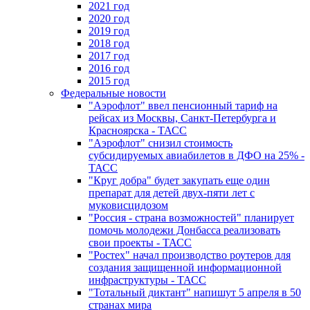
2021 год
2020 год
2019 год
2018 год
2017 год
2016 год
2015 год
Федеральные новости
"Аэрофлот" ввел пенсионный тариф на
рейсах из Москвы, Санкт-Петербурга и
Красноярска - ТАСС
"Аэрофлот" снизил стоимость
субсидируемых авиабилетов в ДФО на 25% -
ТАСС
"Круг добра" будет закупать еще один
препарат для детей двух-пяти лет с
муковисцидозом
"Россия - страна возможностей" планирует
помочь молодежи Донбасса реализовать
свои проекты - ТАСС
"Ростех" начал производство роутеров для
создания защищенной информационной
инфраструктуры - ТАСС
"Тотальный диктант" напишут 5 апреля в 50
странах мира