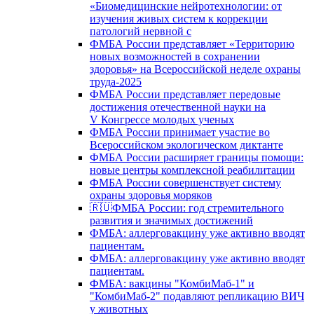
«Биомедицинские нейротехнологии: от
изучения живых систем к коррекции
патологий нервной с
ФМБА России представляет «Территорию
новых возможностей в сохранении
здоровья» на Всероссийской неделе охраны
труда-2025
ФМБА России представляет передовые
достижения отечественной науки на
V Конгрессе молодых ученых
ФМБА России принимает участие во
Всероссийском экологическом диктанте
ФМБА России расширяет границы помощи:
новые центры комплексной реабилитации
ФМБА России совершенствует систему
охраны здоровья моряков
🇷🇺ФМБА России: год стремительного
развития и значимых достижений
ФМБА: аллерговакцину уже активно вводят
пациентам.
ФМБА: аллерговакцину уже активно вводят
пациентам.
ФМБА: вакцины "КомбиМаб-1" и
"КомбиМаб-2" подавляют репликацию ВИЧ
у животных