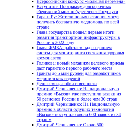
Всероссийский конкурс «Большая перемена»
Вступить в Программу долгосрочных
сбережений можно будет через Госуслуги
Гарант.Ру: Жители новых регионов могут
получить бесплатную медпомощь по всей
стране
Глава государства подвёл первые итоги
развития транспортной инфраструктуры в
России в 2022 году
Глава ФМБА: работаем над созданием
систем для мониторинга состояния здоровья
космонавтов
Голикова: новый механизм целевого приема
даст гарантию первого рабочего места
Гранты до 5 млн рублей для разработчиков
медицинских изделий
День семьи, любви и верности
Дмитрий Чернышенко: На национальную
премию «Вызов» уже поступили заявки из
50 регионов России и более чем 30 стран
Дмитрий Чернышенко: На Национальную
премию в области будущих технологий
«Вызов» поступило около 600 заявок из 34
стран м
Дмитрий Чернышенко: Около 500