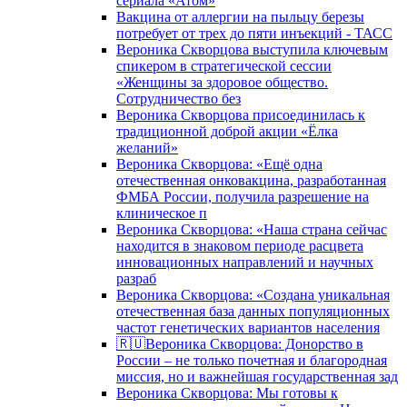
сериала «Атом»
Вакцина от аллергии на пыльцу березы
потребует от трех до пяти инъекций - ТАСС
Вероника Скворцова выступила ключевым
спикером в стратегической сессии
«Женщины за здоровое общество.
Сотрудничество без
Вероника Скворцова присоединилась к
традиционной доброй акции «Ёлка
желаний»
Вероника Скворцова: «Ещё одна
отечественная онковакцина, разработанная
ФМБА России, получила разрешение на
клиническое п
Вероника Скворцова: «Наша страна сейчас
находится в знаковом периоде расцвета
инновационных направлений и научных
разраб
Вероника Скворцова: «Создана уникальная
отечественная база данных популяционных
частот генетических вариантов населения
🇷🇺Вероника Скворцова: Донорство в
России – не только почетная и благородная
миссия, но и важнейшая государственная зад
Вероника Скворцова: Мы готовы к