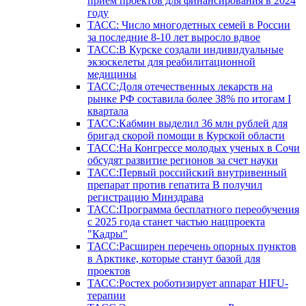
прием проектов для финансирования в 2024
году
ТАСС: Число многодетных семей в России
за последние 8-10 лет выросло вдвое
ТАСС:В Курске создали индивидуальные
экзоскелеты для реабилитационной
медицины
ТАСС:Доля отечественных лекарств на
рынке РФ составила более 38% по итогам I
квартала
ТАСС:Кабмин выделил 36 млн рублей для
бригад скорой помощи в Курской области
ТАСС:На Конгрессе молодых ученых в Сочи
обсудят развитие регионов за счет науки
ТАСС:Первый российский внутривенный
препарат против гепатита В получил
регистрацию Минздрава
ТАСС:Программа бесплатного переобучения
с 2025 года станет частью нацпроекта
"Кадры"
ТАСС:Расширен перечень опорных пунктов
в Арктике, которые станут базой для
проектов
ТАСС:Ростех роботизирует аппарат HIFU-
терапии