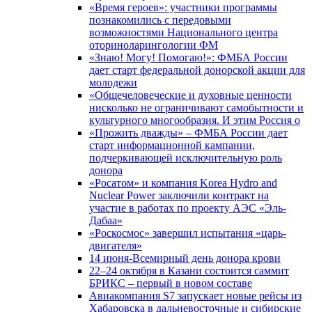
«Время героев»: участники программы
познакомились с передовыми
возможностями Национального центра
оториноларингологии ФМ
«Знаю! Могу! Помогаю!»: ФМБА России
дает старт федеральной донорской акции для
молодежи
«Общечеловеческие и духовные ценности
нисколько не ограничивают самобытности и
культурного многообразия. И этим Россия о
«Прожить дважды» – ФМБА России дает
старт информационной кампании,
подчеркивающей исключительную роль
донора
«Росатом» и компания Korea Hydro and
Nuclear Power заключили контракт на
участие в работах по проекту АЭС «Эль-
Дабаа»
«Роскосмос» завершил испытания «царь-
двигателя»
14 июня-Всемирный день донора крови
22–24 октября в Казани состоится саммит
БРИКС – первый в новом составе
Авиакомпания S7 запускает новые рейсы из
Хабаровска в дальневосточные и сибирские