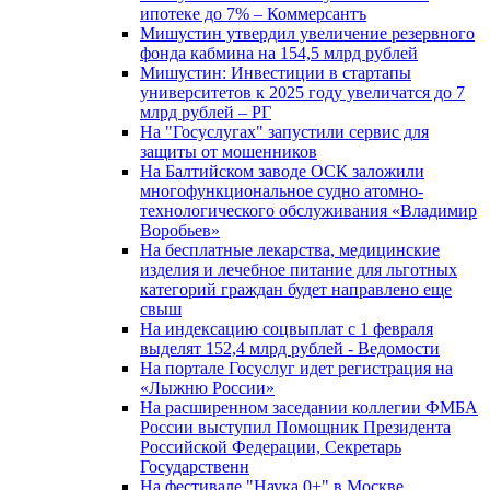
ипотеке до 7% – Коммерсантъ
Мишустин утвердил увеличение резервного
фонда кабмина на 154,5 млрд рублей
Мишустин: Инвестиции в стартапы
университетов к 2025 году увеличатся до 7
млрд рублей – РГ
На "Госуслугах" запустили сервис для
защиты от мошенников
На Балтийском заводе ОСК заложили
многофункциональное судно атомно-
технологического обслуживания «Владимир
Воробьев»
На бесплатные лекарства, медицинские
изделия и лечебное питание для льготных
категорий граждан будет направлено еще
свыш
На индексацию соцвыплат с 1 февраля
выделят 152,4 млрд рублей - Ведомости
На портале Госуслуг идет регистрация на
«Лыжню России»
На расширенном заседании коллегии ФМБА
России выступил Помощник Президента
Российской Федерации, Секретарь
Государственн
На фестивале "Наука 0+" в Москве