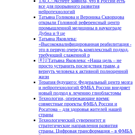
ТАСС:Эксперт заявила, что в России есть
все для прорывного развития
нейротехнологий
Татьяна Голикова и Вероника Скворцова
открыли Головной референсный центр
промышленной медицины в наукограде
Дубна и 9 це
Татьяна Яковлева:
«Высококвалифицированная реабилитация -
это в первую очередь комплексный подход,
требующий слаженной р
🇷🇺Татьяна Яковлева: «Наша цель – не
просто устранить последствия травм, а
вернуть человека к активной полноценной
жизн
Терапия будущего: Федеральный центр мозга
и нейротехнологий ФМБА России внедряет
новый подход к лечению глиобластомы
Технологии, опережающие время:
совместные проекты ФМБА России и
Росатома – для здоровья жителей нашей
страны
Технологический суверенитет и
стратегические направления развития
страны. Цифровая трансформация – в ФМБА