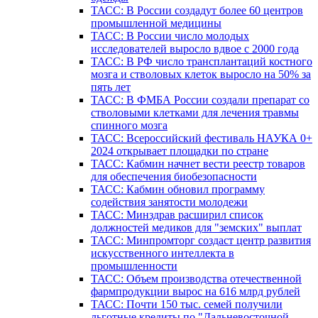
ТАСС: В России создадут более 60 центров
промышленной медицины
ТАСС: В России число молодых
исследователей выросло вдвое с 2000 года
ТАСС: В РФ число трансплантаций костного
мозга и стволовых клеток выросло на 50% за
пять лет
ТАСС: В ФМБА России создали препарат со
стволовыми клетками для лечения травмы
спинного мозга
ТАСС: Всероссийский фестиваль НАУКА 0+
2024 открывает площадки по стране
ТАСС: Кабмин начнет вести реестр товаров
для обеспечения биобезопасности
ТАСС: Кабмин обновил программу
содействия занятости молодежи
ТАСС: Минздрав расширил список
должностей медиков для "земских" выплат
ТАСС: Минпромторг создаст центр развития
искусственного интеллекта в
промышленности
ТАСС: Объем производства отечественной
фармпродукции вырос на 616 млрд рублей
ТАСС: Почти 150 тыс. семей получили
льготные кредиты по "Дальневосточной