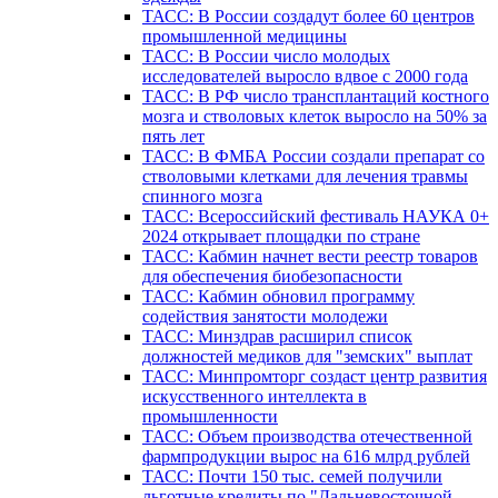
ТАСС: В России создадут более 60 центров
промышленной медицины
ТАСС: В России число молодых
исследователей выросло вдвое с 2000 года
ТАСС: В РФ число трансплантаций костного
мозга и стволовых клеток выросло на 50% за
пять лет
ТАСС: В ФМБА России создали препарат со
стволовыми клетками для лечения травмы
спинного мозга
ТАСС: Всероссийский фестиваль НАУКА 0+
2024 открывает площадки по стране
ТАСС: Кабмин начнет вести реестр товаров
для обеспечения биобезопасности
ТАСС: Кабмин обновил программу
содействия занятости молодежи
ТАСС: Минздрав расширил список
должностей медиков для "земских" выплат
ТАСС: Минпромторг создаст центр развития
искусственного интеллекта в
промышленности
ТАСС: Объем производства отечественной
фармпродукции вырос на 616 млрд рублей
ТАСС: Почти 150 тыс. семей получили
льготные кредиты по "Дальневосточной