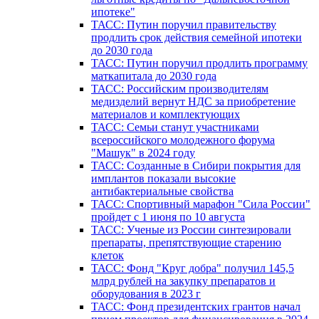
ипотеке"
ТАСС: Путин поручил правительству
продлить срок действия семейной ипотеки
до 2030 года
ТАСС: Путин поручил продлить программу
маткапитала до 2030 года
ТАСС: Российским производителям
медизделий вернут НДС за приобретение
материалов и комплектующих
ТАСС: Семьи станут участниками
всероссийского молодежного форума
"Машук" в 2024 году
ТАСС: Созданные в Сибири покрытия для
имплантов показали высокие
антибактериальные свойства
ТАСС: Спортивный марафон "Сила России"
пройдет с 1 июня по 10 августа
ТАСС: Ученые из России синтезировали
препараты, препятствующие старению
клеток
ТАСС: Фонд "Круг добра" получил 145,5
млрд рублей на закупку препаратов и
оборудования в 2023 г
ТАСС: Фонд президентских грантов начал