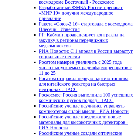
космодроме Восточный - Роскосмос
Разработанный ФМБА России препарат
«МИР 19» получил международное
признание
Ракета «Союз-2.1б» стартовала с космодрома
Плесецк - Известия
РГ: Кабмин проавансирует контракты на
закупку в регионы передвижных
медкомплексов
РИА Новости: С 1 апреля в России вырастут
социальные пенсии
Росатом намерен увеличить с 2025 года
число выпускаемых радиофармпрепаратов с
11 до 25
Росатом отправил первую партию топлива
для китайского реактора на быстрых
нейтронах - ТАСС
Роскосмос: Россия выполнила 100 успешных
космических пусков подряд - ТАСС
Российские ученые научились управлять
компьютером силой мысли - РИА Новости
Российские ученые предложили новые
материалы для высокоточных детекторов -
РИА Новости
Российские ученые создали оптические