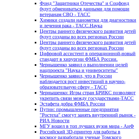
Фонд "Защитники Отечества" и Соцфонд
будут обмениваться данными для помощи
ветеранам СВО - ТАСС
Химики создали нанометки для диагностики
и лечения рака - ТАСС.Наука
Центры раннего физического развития детей
будут созданы во всех регионах России
Центры раннего физического развития детей
будут созданы во всех регионах России
Цифровой ассистент в операционной-новый
стандарт в хирургии ФМБА России.
Чернышенко заявил о выполнении целей
нацпроекта "Наука и университеты"
Чернышенко заявил, что в России
наблюдается рост инвестиций в научно-
образовательную сферу - ТАСС
Чернышенко: Игры стран БРИКС позволяют
укрепить связи между государствами-ТАСС
Эстафета добра ФМБА России
Путин: промышленные предприятия
"Ростеха" смогут занять внутренний рынок -
РИА Новости
МГУ вошел в топ лучших вузов мира - АиФ
Российский 3D-принтер для работы в
космосе разработали ученые Томского