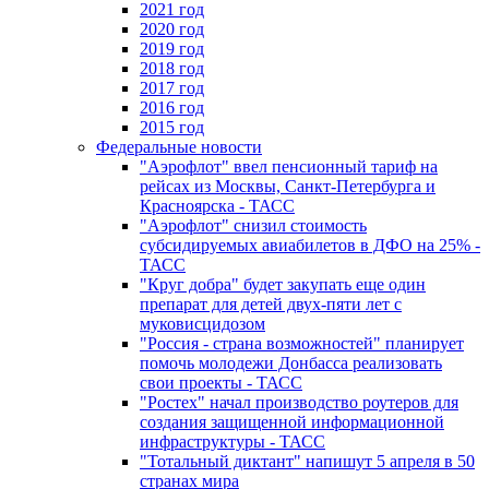
2021 год
2020 год
2019 год
2018 год
2017 год
2016 год
2015 год
Федеральные новости
"Аэрофлот" ввел пенсионный тариф на
рейсах из Москвы, Санкт-Петербурга и
Красноярска - ТАСС
"Аэрофлот" снизил стоимость
субсидируемых авиабилетов в ДФО на 25% -
ТАСС
"Круг добра" будет закупать еще один
препарат для детей двух-пяти лет с
муковисцидозом
"Россия - страна возможностей" планирует
помочь молодежи Донбасса реализовать
свои проекты - ТАСС
"Ростех" начал производство роутеров для
создания защищенной информационной
инфраструктуры - ТАСС
"Тотальный диктант" напишут 5 апреля в 50
странах мира