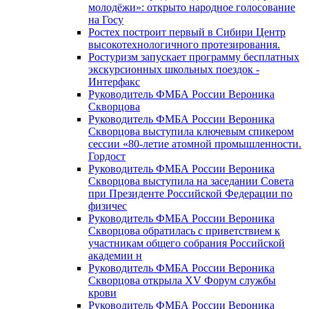
молодёжи»: открыто народное голосование
на Госу
Ростех построит первый в Сибири Центр
высокотехнологичного протезирования.
Ростуризм запускает программу бесплатных
экскурсионных школьных поездок -
Интерфакс
Руководитель ФМБА России Вероника
Скворцова
Руководитель ФМБА России Вероника
Скворцова выступила ключевым спикером
сессии «80-летие атомной промышленности.
Гордост
Руководитель ФМБА России Вероника
Скворцова выступила на заседании Совета
при Президенте Российской Федерации по
физичес
Руководитель ФМБА России Вероника
Скворцова обратилась с приветствием к
участникам общего собрания Российской
академии н
Руководитель ФМБА России Вероника
Скворцова открыла XV Форум службы
крови
Руководитель ФМБА России Вероника