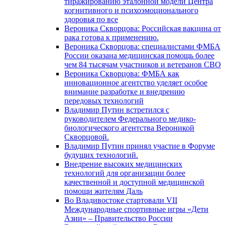
тиражированию эталонной модели Центра
когнитивного и психоэмоционального
здоровья по все
Вероника Скворцова: Российская вакцина от
рака готова к применению.
Вероника Скворцова: специалистами ФМБА
России оказана медицинская помощь более
чем 84 тысячам участников и ветеранов СВО
Вероника Скворцова: ФМБА как
инновационное агентство уделяет особое
внимание разработке и внедрению
передовых технологий
Владимир Путин встретился с
руководителем Федерального медико-
биологического агентства Вероникой
Скворцовой.
Владимир Путин принял участие в Форуме
будущих технологий.
Внедрение высоких медицинских
технологий для организации более
качественной и доступной медицинской
помощи жителям Даль
Во Владивостоке стартовали VII
Международные спортивные игры «Дети
Азии» – Правительство России