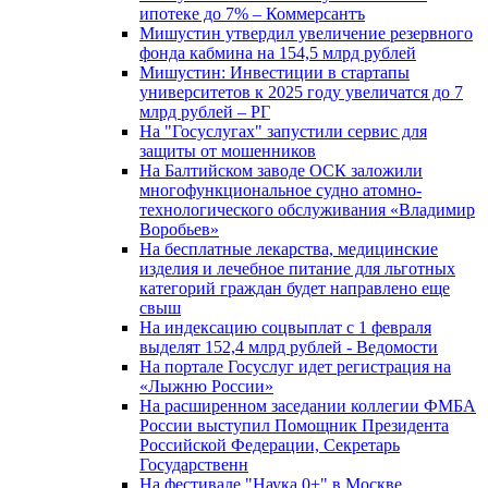
ипотеке до 7% – Коммерсантъ
Мишустин утвердил увеличение резервного
фонда кабмина на 154,5 млрд рублей
Мишустин: Инвестиции в стартапы
университетов к 2025 году увеличатся до 7
млрд рублей – РГ
На "Госуслугах" запустили сервис для
защиты от мошенников
На Балтийском заводе ОСК заложили
многофункциональное судно атомно-
технологического обслуживания «Владимир
Воробьев»
На бесплатные лекарства, медицинские
изделия и лечебное питание для льготных
категорий граждан будет направлено еще
свыш
На индексацию соцвыплат с 1 февраля
выделят 152,4 млрд рублей - Ведомости
На портале Госуслуг идет регистрация на
«Лыжню России»
На расширенном заседании коллегии ФМБА
России выступил Помощник Президента
Российской Федерации, Секретарь
Государственн
На фестивале "Наука 0+" в Москве