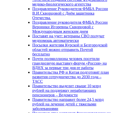
медико-биологического агентства
Поздравление Руководителя ФМБА России
В.И.Скворцовой с Днём защитника
Отечества.
Поздравление руководителя ФМБА России
Вероники Игоревны Скворцовой с
Международным женским днем
Поставят на учет: ветераны СВО получат
медпомощь автоматически
Посылки жителям Курской и Белгородской
областей можно отправить Почтой
бесплатно
Почти полмиллиона человек посетили
грандиозную выставку-форум «Россия» на
ВДНХ за первые три дня ее работы
Правительства РФ и Китая подготовят план
развития сотрудничества до 2030 года –
ТАСС
Правительство выделит свыше 10 млрд
рублей на поддержку неработающих
пенсионеров – Ведомости
Правительство направит более 24,5 млрд
рублей на лечение детей с тяжелыми
заболеваниями