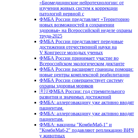
«Биомедицинские нейротехнологии: от
изучения живых систем к коррекции
патологий нервной с
ФМБА России представляет «Территорию
новых возможностей в сохранении
здоровья» на Всероссийской неделе охраны
труда-2025
ФМБА России представляет передовые
достижения отечественной науки на
V Конгрессе молодых ученых
ФМБА России принимает участие во
Всероссийском экологическом диктанте
ФМБА России расширяет границы помощи:
новые центры комплексной реабилитации
ФМБА России совершенствует систему
охраны здоровья моряков
🇷🇺ФМБА России: год стремительного
развития и значимых достижений
ФМБА: аллерговакцину уже активно вводят
пациентам.
ФМБА: аллерговакцину уже активно вводят
пациентам.
ФМБА: вакцины "КомбиМаб-1" и
"КомбиМаб-2" подавляют репликацию ВИЧ
у животных