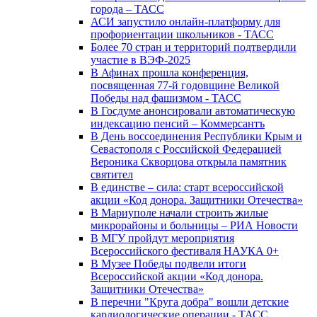
города – ТАСС
АСИ запустило онлайн-платформу для
профориентации школьников - ТАСС
Более 70 стран и территорий подтвердили
участие в ВЭФ-2025
В Афинах прошла конференция,
посвященная 77-й годовщине Великой
Победы над фашизмом - ТАСС
В Госдуме анонсировали автоматическую
индексацию пенсий – Коммерсантъ
В День воссоединения Республики Крым и
Севастополя с Российской Федерацией
Вероника Скворцова открыла памятник
святител
В единстве – сила: старт всероссийской
акции «Код донора. Защитники Отечества»
В Мариуполе начали строить жилые
микрорайоны и больницы – РИА Новости
В МГУ пройдут мероприятия
Всероссийского фестиваля НАУКА 0+
В Музее Победы подвели итоги
Всероссийской акции «Код донора.
Защитники Отечества»
В перечни "Круга добра" вошли детские
кардиологические операции - ТАСС