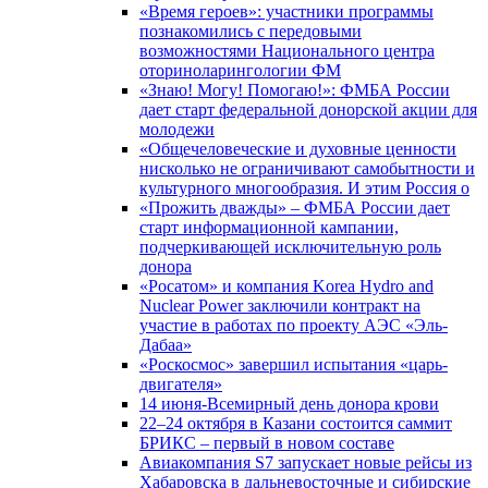
«Время героев»: участники программы
познакомились с передовыми
возможностями Национального центра
оториноларингологии ФМ
«Знаю! Могу! Помогаю!»: ФМБА России
дает старт федеральной донорской акции для
молодежи
«Общечеловеческие и духовные ценности
нисколько не ограничивают самобытности и
культурного многообразия. И этим Россия о
«Прожить дважды» – ФМБА России дает
старт информационной кампании,
подчеркивающей исключительную роль
донора
«Росатом» и компания Korea Hydro and
Nuclear Power заключили контракт на
участие в работах по проекту АЭС «Эль-
Дабаа»
«Роскосмос» завершил испытания «царь-
двигателя»
14 июня-Всемирный день донора крови
22–24 октября в Казани состоится саммит
БРИКС – первый в новом составе
Авиакомпания S7 запускает новые рейсы из
Хабаровска в дальневосточные и сибирские