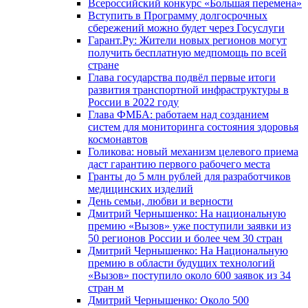
Всероссийский конкурс «Большая перемена»
Вступить в Программу долгосрочных
сбережений можно будет через Госуслуги
Гарант.Ру: Жители новых регионов могут
получить бесплатную медпомощь по всей
стране
Глава государства подвёл первые итоги
развития транспортной инфраструктуры в
России в 2022 году
Глава ФМБА: работаем над созданием
систем для мониторинга состояния здоровья
космонавтов
Голикова: новый механизм целевого приема
даст гарантию первого рабочего места
Гранты до 5 млн рублей для разработчиков
медицинских изделий
День семьи, любви и верности
Дмитрий Чернышенко: На национальную
премию «Вызов» уже поступили заявки из
50 регионов России и более чем 30 стран
Дмитрий Чернышенко: На Национальную
премию в области будущих технологий
«Вызов» поступило около 600 заявок из 34
стран м
Дмитрий Чернышенко: Около 500