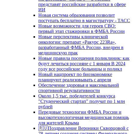
представят российские разработки в сфере
ИИ
Новая система образования позволит
поступать бесплатно в магистратуру - ТАСС
Новые возможности для героев СВО:
первый этап стажировки в ФМБА России
Новые перспективы клинической
онкологии: препарат «Ракурс 223Ra»,
разработанный ФМБА России, внедрен в
медицинскую прак
Новые правила посещения поликлиник: как
будут лечиться россияне с 1 января В 2024
году все российские больницы и поликл
Новый нацпроект по биоэкономике
планируют реализовывать с апреля
Обеспечение здоровья и максимальной
спортивной результативности
Около 1,5 тыс. победителей конкурса
"Студенческий стартап" получат по 1 млн
рублей
Передовые технологии ФМБА России и
высокотехнологичная медицинская помощь
для жителей Крыма
🇷🇺Поздравление Вероники Скворцовой с
78-летием создания системы Федерального