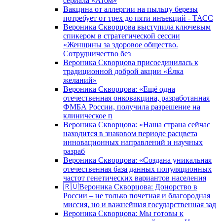
сериала «Атом»
Вакцина от аллергии на пыльцу березы
потребует от трех до пяти инъекций - ТАСС
Вероника Скворцова выступила ключевым
спикером в стратегической сессии
«Женщины за здоровое общество.
Сотрудничество без
Вероника Скворцова присоединилась к
традиционной доброй акции «Ёлка
желаний»
Вероника Скворцова: «Ещё одна
отечественная онковакцина, разработанная
ФМБА России, получила разрешение на
клиническое п
Вероника Скворцова: «Наша страна сейчас
находится в знаковом периоде расцвета
инновационных направлений и научных
разраб
Вероника Скворцова: «Создана уникальная
отечественная база данных популяционных
частот генетических вариантов населения
🇷🇺Вероника Скворцова: Донорство в
России – не только почетная и благородная
миссия, но и важнейшая государственная зад
Вероника Скворцова: Мы готовы к