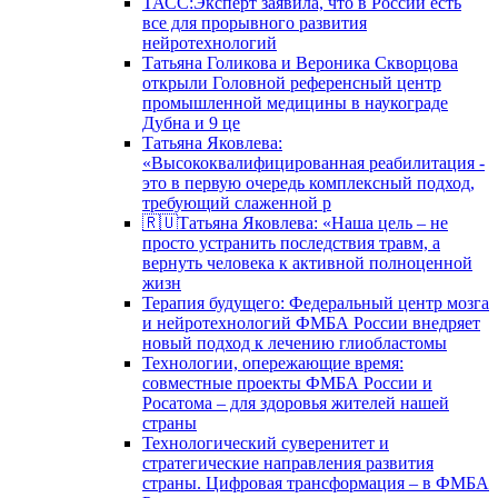
ТАСС:Эксперт заявила, что в России есть
все для прорывного развития
нейротехнологий
Татьяна Голикова и Вероника Скворцова
открыли Головной референсный центр
промышленной медицины в наукограде
Дубна и 9 це
Татьяна Яковлева:
«Высококвалифицированная реабилитация -
это в первую очередь комплексный подход,
требующий слаженной р
🇷🇺Татьяна Яковлева: «Наша цель – не
просто устранить последствия травм, а
вернуть человека к активной полноценной
жизн
Терапия будущего: Федеральный центр мозга
и нейротехнологий ФМБА России внедряет
новый подход к лечению глиобластомы
Технологии, опережающие время:
совместные проекты ФМБА России и
Росатома – для здоровья жителей нашей
страны
Технологический суверенитет и
стратегические направления развития
страны. Цифровая трансформация – в ФМБА