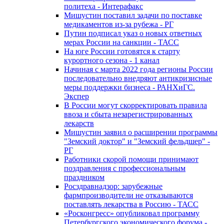
политеха - Интерафакс
Мишустин поставил задачи по поставке
медикаментов из-за рубежа - РГ
Путин подписал указ о новых ответных
мерах России на санкции - ТАСС
На юге России готовятся к старту
курортного сезона - 1 канал
Начиная с марта 2022 года регионы России
последовательно внедряют антикризисные
меры поддержки бизнеса - РАНХиГС.
Экспер
В России могут скорректировать правила
ввоза и сбыта незарегистрированных
лекарств
Мишустин заявил о расширении программы
"Земский доктор" и "Земский фельдшер" -
РГ
Работники скорой помощи принимают
поздравления с профессиональным
праздником
Росздравнадзор: зарубежные
фармпроизводители не отказываются
поставлять лекарства в Россию - ТАСС
«Росконгресс» опубликовал программу
Петербургского экономического форума -