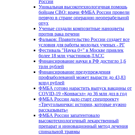
России
Уникальная высокотехнологичная помощь
бойцам СВО: врачи ФМБА России провели
первую в стране операцию неоперабельной
опух
Ученые создали композитные наноцветы
против рака печени
Фальков: Правительство России создает все
условия для работы молодых ученых - РГ
Фестиваль "Наука 0+" в Москве привлек
более 18 млн участников-ТАСС
Финансирование науки в РФ достигло 1,6
трлн рублей
Финансирование предупреждения
профзаболеваний может вырасти до 43,83
млрд рублей
ФМБА готово нарастить выпуск вакцины от
COVID-19 «Конвасэл» до 36 млн доз в год
ФМБА России дало старт спецпроекту
«Треугольнички: истории, которые нужно
рассказывать»
ФМБА России запатентовало
высокотехнологичный лекарственный
препарат и инновационный метод лечения
спинальной травмы