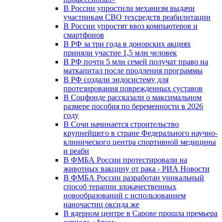
В России упростили механизм выдачи
участникам СВО техсредств реабилитации
В России упростят ввоз компьютеров и
смартфонов
В РФ за три года в донорских акциях
приняли участие 1,5 млн человек
В РФ почти 5 млн семей получат право на
маткапитал после продления программы
В РФ создали эндосистему для
протезирования поврежденных суставов
В Соцфонде рассказали о максимальном
размере пособия по беременности в 2026
году
В Сочи начинается строительство
крупнейшего в стране Федерального научно-
клинического центра спортивной медицины
и реаби
В ФМБА России протестировали на
животных вакцину от рака - РИА Новости
В ФМБА России разработан уникальный
способ терапии злокачественных
новообразований с использованием
наночастиц оксида же
В ядерном центре в Сарове прошла премьера