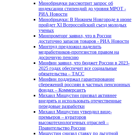
Минобрнауки рассмотрит запрос об
индексации стипендий до уровня МРОТ -
РИА Новости
Минобрнауки: В Нижнем Новгороде в июне
пройдет XI Всероссийский съезд молодых
ученых
Минпромторг заявил, что в России
достаточно запасов товаров - РИА Новости
Минтруд предложил наделить
медработников-протезистов правом на
досрочную пенсию
Минфин заявил, что бюджет России в 2023-
2025 годах обеспечит все социальные
обязательства – ТАСС
Минфин поддержал гарантирование
сбережений россиян в частных пенсионных
фондах – Коммерсантъ
Михаил Мишустин призвал активнее
внедрять и использовать отечественные
передовые разработки
Михаил Мишустин утвердил вице-
премьеров – кураторов
высокотехнологичных отраслей –
Правительство России
Мишустин снизил ставку по льготной