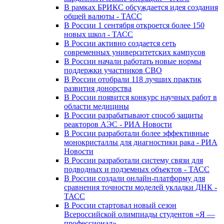
В рамках БРИКС обсуждается идея создания
общей валюты - ТАСС
В России 1 сентября откроется более 150
новых школ - ТАСС
В России активно создается сеть
современных университетских кампусов
В России начали работать новые нормы
поддержки участников СВО
В России отобрали 118 лучших практик
развития донорства
В России появится конкурс научных работ в
области медицины
В России разрабатывают способ защиты
реакторов АЭС - РИА Новости
В России разработали более эффективные
монокристаллы для диагностики рака - РИА
Новости
В России разработали систему связи для
подводных и подземных объектов - ТАСС
В России создали онлайн-платформу для
сравнения точности моделей укладки ДНК -
ТАСС
В России стартовал новый сезон
Всероссийской олимпиады студентов «Я —
профессионал»