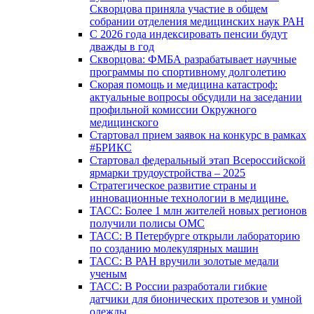
Скворцова приняла участие в общем
собрании отделения медицинских наук РАН
С 2026 года индексировать пенсии будут
дважды в год
Скворцова: ФМБА разрабатывает научные
программы по спортивному долголетию
Скорая помощь и медицина катастроф:
актуальные вопросы обсудили на заседании
профильной комиссии Окружного
медицинского
Стартовал прием заявок на конкурс в рамках
#БРИКС
Стартовал федеральный этап Всероссийской
ярмарки трудоустройства – 2025
Стратегическое развитие страны и
инновационные технологии в медицине.
ТАСС: Более 1 млн жителей новых регионов
получили полисы ОМС
ТАСС: В Петербурге открыли лабораторию
по созданию молекулярных машин
ТАСС: В РАН вручили золотые медали
ученым
ТАСС: В России разработали гибкие
датчики для бионических протезов и умной
одежды