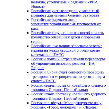
волокна, устойчивые к радиации - РИА
Новости
Российские ученые создали уникальный
препарат для лечения болезни Бехтерева
Российские фармкомпании
зарегистрировали более 40 препаратов от
рака
Российские хирурги нашли способ снизить
количество операций у детей с пороками
сердца
Российские школьники завоевали золотые
медали на международной олимпиаде по
математике - ТАСС
Россия и почти 20 стран начали переговоры
об упрощении визового режима – ИА
Regnum
Россия и Сирия будут совместно проводить
тренировки и мероприятия по десяти видам
спорта - ТАСС
Россия начала поставку новейшего ядерного
топлива в Индию - Первый канал
Россия начала поставку новейшего ядерного
топлива в Индию - Первый канал
Россияне выберут «Молодёжную столицу
России», «Город молодёжи» и «Лидера