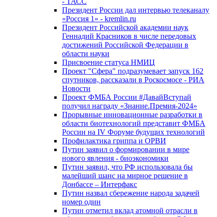
- ТАСС
Президент России дал интервью телеканалу
«Россия 1» - kremlin.ru
Президент Российской академии наук
Геннадий Красников в числе передовых
достижений Российской Федерации в
области науки
Присвоение статуса НМИЦ
Проект "Сфера" подразумевает запуск 162
спутников, рассказали в Роскосмосе - РИА
Новости
Проект ФМБА России #ДавайВступай
получил награду «Знание.Премия-2024»
Прорывные инновационные разработки в
области биотехнологий представит ФМБА
России на IV Форуме будущих технологий
Профилактика гриппа и ОРВИ
Путин заявил о формировании в мире
нового явления - биоэкономики
Путин заявил, что РФ использовала бы
малейший шанс на мирное решение в
Донбассе – Интерфакс
Путин назвал сбережение народа задачей
номер один
Путин отметил вклад атомной отрасли в