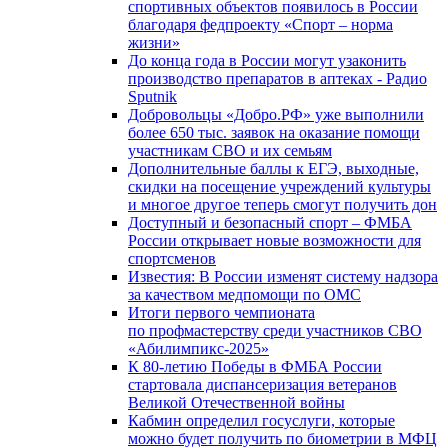
спортивных объектов появилось в России
благодаря федпроекту «Спорт – норма
жизни»
До конца года в России могут узаконить
производство препаратов в аптеках - Радио
Sputnik
Добровольцы «Добро.РФ» уже выполнили
более 650 тыс. заявок на оказание помощи
участникам СВО и их семьям
Дополнительные баллы к ЕГЭ, выходные,
скидки на посещение учреждений культуры
и многое другое теперь смогут получить дон
Доступный и безопасный спорт – ФМБА
России открывает новые возможности для
спортсменов
Известия: В России изменят систему надзора
за качеством медпомощи по ОМС
Итоги первого чемпионата
по профмастерству среди участников СВО
«Абилимпикс-2025»
К 80-летию Победы в ФМБА России
стартовала диспансеризация ветеранов
Великой Отечественной войны
Кабмин определил госуслуги, которые
можно будет получить по биометрии в МФЦ