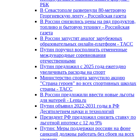
РБК
В Севастополе развернули 80-метровую
Георгиевскую ленту - Российская газета
В России снизились цены на ряд продуктов,
топливо и бытовую технику - Российская
газета
В России запустят аналог зарубежных
образовательных онлайн-платформ - ТАСС
Путин поручил восполнить отмененные
международные соревнования
отечественными
Путин предложил с 2025 года ежегодно
увеличивать расходы на спорт
Министерство спорта запустило акцию
"Страна героев" во всех спортивных школах
страны - ТАСС
В России предложили ввести новые льготы
для матерей - Lenta.ru
Путин объявил 2022-2031 годы в РФ
Десятилетием науки и технологий
Президент РФ предложил снизить ставку по
льготной ипотеке с 12 до 9%
Путин: Меры поддержки россиян на фоне
санкций должны работать без сбоев на всех
уровнях