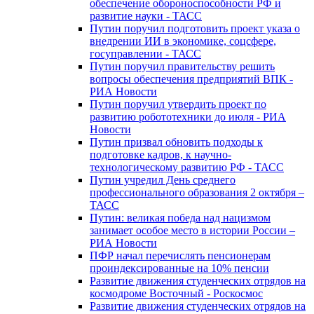
обеспечение обороноспособности РФ и
развитие науки - ТАСС
Путин поручил подготовить проект указа о
внедрении ИИ в экономике, соцсфере,
госуправлении - ТАСС
Путин поручил правительству решить
вопросы обеспечения предприятий ВПК -
РИА Новости
Путин поручил утвердить проект по
развитию робототехники до июля - РИА
Новости
Путин призвал обновить подходы к
подготовке кадров, к научно-
технологическому развитию РФ - ТАСС
Путин учредил День среднего
профессионального образования 2 октября –
ТАСС
Путин: великая победа над нацизмом
занимает особое место в истории России –
РИА Новости
ПФР начал перечислять пенсионерам
проиндексированные на 10% пенсии
Развитие движения студенческих отрядов на
космодроме Восточный - Роскосмос
Развитие движения студенческих отрядов на