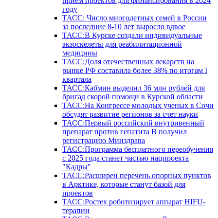
прием проектов для финансирования в 2024
году
ТАСС: Число многодетных семей в России
за последние 8-10 лет выросло вдвое
ТАСС:В Курске создали индивидуальные
экзоскелеты для реабилитационной
медицины
ТАСС:Доля отечественных лекарств на
рынке РФ составила более 38% по итогам I
квартала
ТАСС:Кабмин выделил 36 млн рублей для
бригад скорой помощи в Курской области
ТАСС:На Конгрессе молодых ученых в Сочи
обсудят развитие регионов за счет науки
ТАСС:Первый российский внутривенный
препарат против гепатита В получил
регистрацию Минздрава
ТАСС:Программа бесплатного переобучения
с 2025 года станет частью нацпроекта
"Кадры"
ТАСС:Расширен перечень опорных пунктов
в Арктике, которые станут базой для
проектов
ТАСС:Ростех роботизирует аппарат HIFU-
терапии