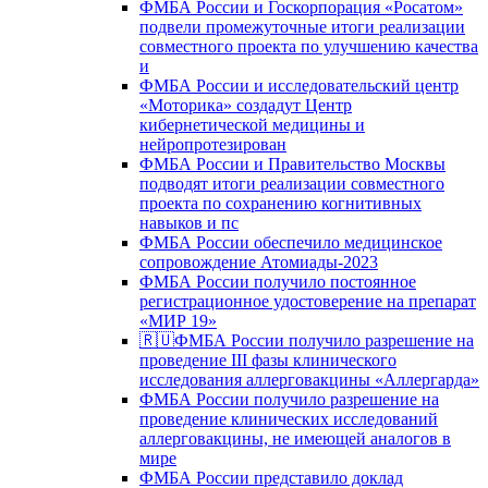
ФМБА России и Госкорпорация «Росатом»
подвели промежуточные итоги реализации
совместного проекта по улучшению качества
и
ФМБА России и исследовательский центр
«Моторика» создадут Центр
кибернетической медицины и
нейропротезирован
ФМБА России и Правительство Москвы
подводят итоги реализации совместного
проекта по сохранению когнитивных
навыков и пс
ФМБА России обеспечило медицинское
сопровождение Атомиады-2023
ФМБА России получило постоянное
регистрационное удостоверение на препарат
«МИР 19»
🇷🇺ФМБА России получило разрешение на
проведение III фазы клинического
исследования аллерговакцины «Аллергарда»
ФМБА России получило разрешение на
проведение клинических исследований
аллерговакцины, не имеющей аналогов в
мире
ФМБА России представило доклад