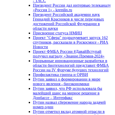
- ТАСС
Президент России дал интервью телеканалу
«Россия 1» - kremlin.ru
Президент Российской академии наук
Геннадий Красников в числе передовых
достижений Российской Федерации в
области науки
Присвоение статуса НМИЦ
Проект "Сфера" подразумевает запуск 162
спутников, рассказали в Роскосмосе - РИА
Новости
Проект ФМБА России #ДавайВступай
получил награду «Знание.Премия-2024»
Прорывные инновационные разработки в
области биотехнологий представит ФМБА
России на IV Форуме будущих технологий
Профилактика гриппа и ОРВИ
Путин заявил о формировании в мире
нового явления - биоэкономики
Путин заявил, что РФ использовала бы
малейший шанс на мирное решение в
Донбассе – Интерфакс
Путин назвал сбережение народа задачей
номер один
Путин отметил вклад атомной отрасли в