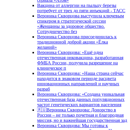
сериала «Атом»
Вакцина от аллергии на пыльцу березы
потребует от трех до пяти инъекций - ТАСС
Вероника Скворцова выступила ключевым
спикером в стратегической сессии
«Женщины за здоровое общество.
Сотрудничество без
Вероника Скворцова присоединилась к
традиционной доброй акции «Ёлка
желаний»
Вероника Скворцова: «Ещё одна
отечественная онковакцина, разработанная
ФМБА России, получила разрешение на
клиническое п
Вероника Скворцова: «Наша страна сейчас
находится в знаковом периоде расцвета
инновационных направлений и научных
разраб
Вероника Скворцова: «Создана уникальная
отечественная база данных популяционных
частот генетических вариантов населения
🇷🇺Вероника Скворцова: Донорство в
России – не только почетная и благородная
миссия, но и важнейшая государственная зад
Вероника Скворцова: Мы готовы к