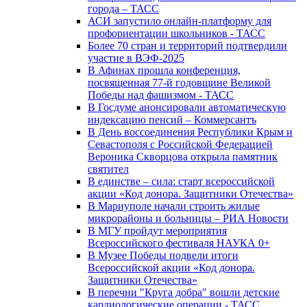
города – ТАСС
АСИ запустило онлайн-платформу для
профориентации школьников - ТАСС
Более 70 стран и территорий подтвердили
участие в ВЭФ-2025
В Афинах прошла конференция,
посвященная 77-й годовщине Великой
Победы над фашизмом - ТАСС
В Госдуме анонсировали автоматическую
индексацию пенсий – Коммерсантъ
В День воссоединения Республики Крым и
Севастополя с Российской Федерацией
Вероника Скворцова открыла памятник
святител
В единстве – сила: старт всероссийской
акции «Код донора. Защитники Отечества»
В Мариуполе начали строить жилые
микрорайоны и больницы – РИА Новости
В МГУ пройдут мероприятия
Всероссийского фестиваля НАУКА 0+
В Музее Победы подвели итоги
Всероссийской акции «Код донора.
Защитники Отечества»
В перечни "Круга добра" вошли детские
кардиологические операции - ТАСС