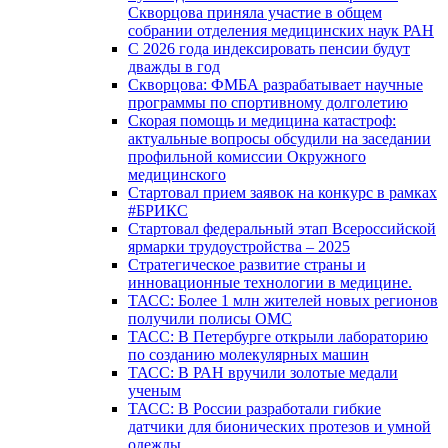
Скворцова приняла участие в общем
собрании отделения медицинских наук РАН
С 2026 года индексировать пенсии будут
дважды в год
Скворцова: ФМБА разрабатывает научные
программы по спортивному долголетию
Скорая помощь и медицина катастроф:
актуальные вопросы обсудили на заседании
профильной комиссии Окружного
медицинского
Стартовал прием заявок на конкурс в рамках
#БРИКС
Стартовал федеральный этап Всероссийской
ярмарки трудоустройства – 2025
Стратегическое развитие страны и
инновационные технологии в медицине.
ТАСС: Более 1 млн жителей новых регионов
получили полисы ОМС
ТАСС: В Петербурге открыли лабораторию
по созданию молекулярных машин
ТАСС: В РАН вручили золотые медали
ученым
ТАСС: В России разработали гибкие
датчики для бионических протезов и умной
одежды