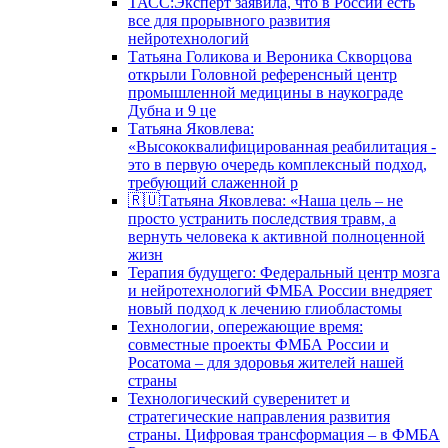
ТАСС:Эксперт заявила, что в России есть
все для прорывного развития
нейротехнологий
Татьяна Голикова и Вероника Скворцова
открыли Головной референсный центр
промышленной медицины в наукограде
Дубна и 9 це
Татьяна Яковлева:
«Высококвалифицированная реабилитация -
это в первую очередь комплексный подход,
требующий слаженной р
🇷🇺Татьяна Яковлева: «Наша цель – не
просто устранить последствия травм, а
вернуть человека к активной полноценной
жизн
Терапия будущего: Федеральный центр мозга
и нейротехнологий ФМБА России внедряет
новый подход к лечению глиобластомы
Технологии, опережающие время:
совместные проекты ФМБА России и
Росатома – для здоровья жителей нашей
страны
Технологический суверенитет и
стратегические направления развития
страны. Цифровая трансформация – в ФМБА