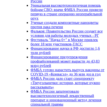
России
Уникальная высокотехнологичная помощь
бойцам СВО: врачи ФМБА России провели
первую в стране операцию неоперабельной
опух
Ученые создали композитные наноцветы
против рака печени
Фальков: Правительство России создает все
условия для работы молодых ученых - РГ
Фестиваль "Наука 0+" в Москве привлек
более 18 млн участников-ТАСС
Финансирование науки в РФ достигло 1,6
трлн рублей
Финансирование предупреждения
профзаболеваний может вырасти до 43,83
млрд рублей
ФМБА готово нарастить выпуск вакцины от
COVID-19 «Конвасэл» до 36 млн доз в год
ФМБА России дало старт спецпроекту
«Треугольнички: истории, которые нужно
рассказывать»
ФМБА России запатентовало
высокотехнологичный лекарственный
препарат и инновационный метод лечения
спинальной травмы