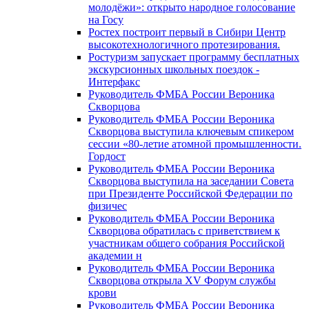
молодёжи»: открыто народное голосование
на Госу
Ростех построит первый в Сибири Центр
высокотехнологичного протезирования.
Ростуризм запускает программу бесплатных
экскурсионных школьных поездок -
Интерфакс
Руководитель ФМБА России Вероника
Скворцова
Руководитель ФМБА России Вероника
Скворцова выступила ключевым спикером
сессии «80-летие атомной промышленности.
Гордост
Руководитель ФМБА России Вероника
Скворцова выступила на заседании Совета
при Президенте Российской Федерации по
физичес
Руководитель ФМБА России Вероника
Скворцова обратилась с приветствием к
участникам общего собрания Российской
академии н
Руководитель ФМБА России Вероника
Скворцова открыла XV Форум службы
крови
Руководитель ФМБА России Вероника