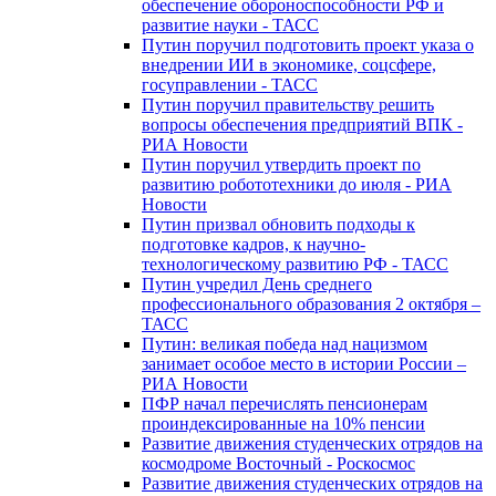
обеспечение обороноспособности РФ и
развитие науки - ТАСС
Путин поручил подготовить проект указа о
внедрении ИИ в экономике, соцсфере,
госуправлении - ТАСС
Путин поручил правительству решить
вопросы обеспечения предприятий ВПК -
РИА Новости
Путин поручил утвердить проект по
развитию робототехники до июля - РИА
Новости
Путин призвал обновить подходы к
подготовке кадров, к научно-
технологическому развитию РФ - ТАСС
Путин учредил День среднего
профессионального образования 2 октября –
ТАСС
Путин: великая победа над нацизмом
занимает особое место в истории России –
РИА Новости
ПФР начал перечислять пенсионерам
проиндексированные на 10% пенсии
Развитие движения студенческих отрядов на
космодроме Восточный - Роскосмос
Развитие движения студенческих отрядов на