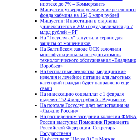
ипотеке до 7% – Коммерсантъ
Мишустин утвердил увеличение резервного
фонда кабмина на 154,5 млрд рублей
Мишустин: Инвестиции в стартапы
университетов к 2025 году увеличатся до 7
млрд рублей – РГ
На "Госуслугах" запустили сервис для
защиты от мошенников
На Балтийском заводе ОСК заложили
многофункциональное судно атомно-
технологического обслуживания «Владимир
Воробьев»
На бесплатные лекарства, медицинские
изделия и лечебное питание для льготных
категорий граждан будет направлено еще
свыш
На индексацию соцвыплат с 1 февраля
выделят 152,4 млрд рублей - Ведомости
На портале Госуслуг идет регистрация на
«Лыжню России»
На расширенном заседании коллегии ФМБА
России выступил Помощник Президента
Российской Федерации, Секретарь
Государственн
На фестивале "Наука 0+" в Москве