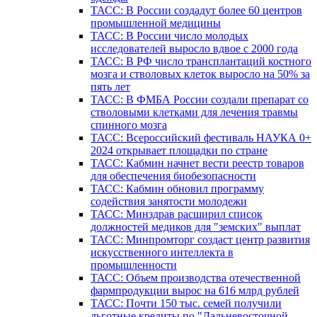
ТАСС: В России создадут более 60 центров
промышленной медицины
ТАСС: В России число молодых
исследователей выросло вдвое с 2000 года
ТАСС: В РФ число трансплантаций костного
мозга и стволовых клеток выросло на 50% за
пять лет
ТАСС: В ФМБА России создали препарат со
стволовыми клетками для лечения травмы
спинного мозга
ТАСС: Всероссийский фестиваль НАУКА 0+
2024 открывает площадки по стране
ТАСС: Кабмин начнет вести реестр товаров
для обеспечения биобезопасности
ТАСС: Кабмин обновил программу
содействия занятости молодежи
ТАСС: Минздрав расширил список
должностей медиков для "земских" выплат
ТАСС: Минпромторг создаст центр развития
искусственного интеллекта в
промышленности
ТАСС: Объем производства отечественной
фармпродукции вырос на 616 млрд рублей
ТАСС: Почти 150 тыс. семей получили
льготные кредиты по "Дальневосточной