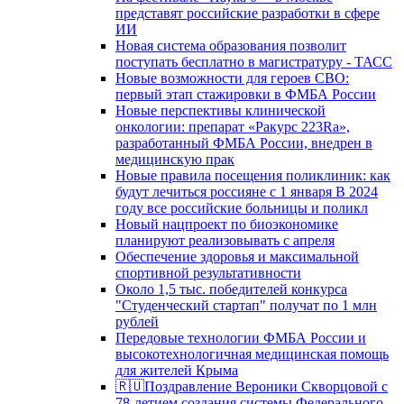
представят российские разработки в сфере
ИИ
Новая система образования позволит
поступать бесплатно в магистратуру - ТАСС
Новые возможности для героев СВО:
первый этап стажировки в ФМБА России
Новые перспективы клинической
онкологии: препарат «Ракурс 223Ra»,
разработанный ФМБА России, внедрен в
медицинскую прак
Новые правила посещения поликлиник: как
будут лечиться россияне с 1 января В 2024
году все российские больницы и поликл
Новый нацпроект по биоэкономике
планируют реализовывать с апреля
Обеспечение здоровья и максимальной
спортивной результативности
Около 1,5 тыс. победителей конкурса
"Студенческий стартап" получат по 1 млн
рублей
Передовые технологии ФМБА России и
высокотехнологичная медицинская помощь
для жителей Крыма
🇷🇺Поздравление Вероники Скворцовой с
78-летием создания системы Федерального