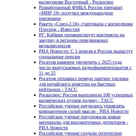
космодроме Восточный - Роскосмос
Разработанный ФМБА России препарат
«МИР 19» получил международное
признание
Ракета «Союз-2.1б» стартовала с космодрома
Плесецк - Известия
РГ: Кабмин проавансирует контракты на
закупку в регионы передвижных
медкомплексов
РИА Новости: С 1 апреля в России вырастут
социальные пенсии
Росатом намерен увеличить с 2025 года
число выпускаемых радиофармпрепаратов с
11 до 25
Росатом отправил первую партию топлива
для китайского реактора на быстрых
нейтронах - ТАСС
Роскосмос: Россия выполнила 100 успешных
космических пусков подряд - ТАСС
Российские ученые научились управлять
компьютером силой мысли - РИА Новости
Российские ученые предложили новые
материалы для высокоточных детекторов -
РИА Новости
Российские ученые создали оптические