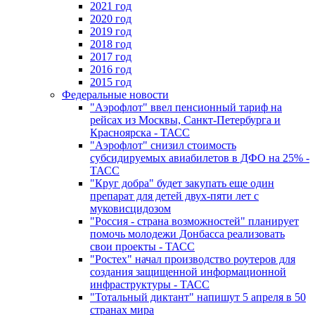
2021 год
2020 год
2019 год
2018 год
2017 год
2016 год
2015 год
Федеральные новости
"Аэрофлот" ввел пенсионный тариф на
рейсах из Москвы, Санкт-Петербурга и
Красноярска - ТАСС
"Аэрофлот" снизил стоимость
субсидируемых авиабилетов в ДФО на 25% -
ТАСС
"Круг добра" будет закупать еще один
препарат для детей двух-пяти лет с
муковисцидозом
"Россия - страна возможностей" планирует
помочь молодежи Донбасса реализовать
свои проекты - ТАСС
"Ростех" начал производство роутеров для
создания защищенной информационной
инфраструктуры - ТАСС
"Тотальный диктант" напишут 5 апреля в 50
странах мира