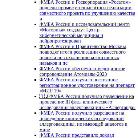
ФМБА России и Госкорпорация «Росатом»
подвели промежуточные итоги реализации
совместного проекта по улучшению качества
и
ФМБА России и исследовательский центр
«Моторика» создадут Центр
кибернетической медицины и
нейропротезирован
ФМБА России и Правительство Москвы
подводят итоги реализации совместного
проекта по сохранению когнитивных
навыков и пс
ФМБА России обеспечило медицинское
сопровождение Атомиады-2023
ФМБА России получило постоянное
регистрационное удостоверение на препарат
«МИР 19»
🇷🇺ФМБА России получило разрешение на
проведение III фазы клинического
исследования аллерговакцины «Аллергарда»
ФМБА России получило разрешение на
проведение клинических исследований
аллерговакцины, не имеющей аналогов в
мире
ФМБА России представило доклад