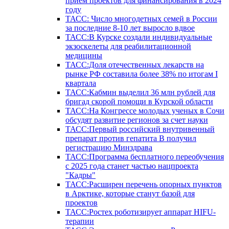
прием проектов для финансирования в 2024
году
ТАСС: Число многодетных семей в России
за последние 8-10 лет выросло вдвое
ТАСС:В Курске создали индивидуальные
экзоскелеты для реабилитационной
медицины
ТАСС:Доля отечественных лекарств на
рынке РФ составила более 38% по итогам I
квартала
ТАСС:Кабмин выделил 36 млн рублей для
бригад скорой помощи в Курской области
ТАСС:На Конгрессе молодых ученых в Сочи
обсудят развитие регионов за счет науки
ТАСС:Первый российский внутривенный
препарат против гепатита В получил
регистрацию Минздрава
ТАСС:Программа бесплатного переобучения
с 2025 года станет частью нацпроекта
"Кадры"
ТАСС:Расширен перечень опорных пунктов
в Арктике, которые станут базой для
проектов
ТАСС:Ростех роботизирует аппарат HIFU-
терапии