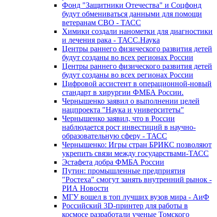
Фонд "Защитники Отечества" и Соцфонд
будут обмениваться данными для помощи
ветеранам СВО - ТАСС
Химики создали нанометки для диагностики
и лечения рака - ТАСС.Наука
Центры раннего физического развития детей
будут созданы во всех регионах России
Центры раннего физического развития детей
будут созданы во всех регионах России
Цифровой ассистент в операционной-новый
стандарт в хирургии ФМБА России.
Чернышенко заявил о выполнении целей
нацпроекта "Наука и университеты"
Чернышенко заявил, что в России
наблюдается рост инвестиций в научно-
образовательную сферу - ТАСС
Чернышенко: Игры стран БРИКС позволяют
укрепить связи между государствами-ТАСС
Эстафета добра ФМБА России
Путин: промышленные предприятия
"Ростеха" смогут занять внутренний рынок -
РИА Новости
МГУ вошел в топ лучших вузов мира - АиФ
Российский 3D-принтер для работы в
космосе разработали ученые Томского