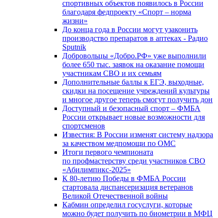
спортивных объектов появилось в России
благодаря федпроекту «Спорт – норма
жизни»
До конца года в России могут узаконить
производство препаратов в аптеках - Радио
Sputnik
Добровольцы «Добро.РФ» уже выполнили
более 650 тыс. заявок на оказание помощи
участникам СВО и их семьям
Дополнительные баллы к ЕГЭ, выходные,
скидки на посещение учреждений культуры
и многое другое теперь смогут получить дон
Доступный и безопасный спорт – ФМБА
России открывает новые возможности для
спортсменов
Известия: В России изменят систему надзора
за качеством медпомощи по ОМС
Итоги первого чемпионата
по профмастерству среди участников СВО
«Абилимпикс-2025»
К 80-летию Победы в ФМБА России
стартовала диспансеризация ветеранов
Великой Отечественной войны
Кабмин определил госуслуги, которые
можно будет получить по биометрии в МФЦ