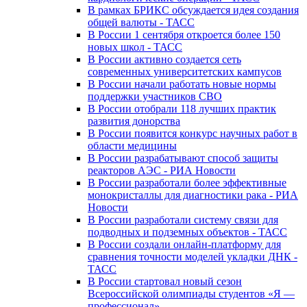
В рамках БРИКС обсуждается идея создания
общей валюты - ТАСС
В России 1 сентября откроется более 150
новых школ - ТАСС
В России активно создается сеть
современных университетских кампусов
В России начали работать новые нормы
поддержки участников СВО
В России отобрали 118 лучших практик
развития донорства
В России появится конкурс научных работ в
области медицины
В России разрабатывают способ защиты
реакторов АЭС - РИА Новости
В России разработали более эффективные
монокристаллы для диагностики рака - РИА
Новости
В России разработали систему связи для
подводных и подземных объектов - ТАСС
В России создали онлайн-платформу для
сравнения точности моделей укладки ДНК -
ТАСС
В России стартовал новый сезон
Всероссийской олимпиады студентов «Я —
профессионал»