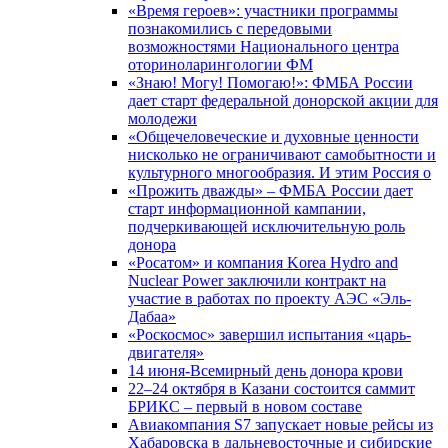
«Время героев»: участники программы
познакомились с передовыми
возможностями Национального центра
оториноларингологии ФМ
«Знаю! Могу! Помогаю!»: ФМБА России
дает старт федеральной донорской акции для
молодежи
«Общечеловеческие и духовные ценности
нисколько не ограничивают самобытности и
культурного многообразия. И этим Россия о
«Прожить дважды» – ФМБА России дает
старт информационной кампании,
подчеркивающей исключительную роль
донора
«Росатом» и компания Korea Hydro and
Nuclear Power заключили контракт на
участие в работах по проекту АЭС «Эль-
Дабаа»
«Роскосмос» завершил испытания «царь-
двигателя»
14 июня-Всемирный день донора крови
22–24 октября в Казани состоится саммит
БРИКС – первый в новом составе
Авиакомпания S7 запускает новые рейсы из
Хабаровска в дальневосточные и сибирские