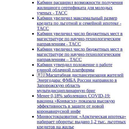
Кабмин расширил возможности получения
жилищного сертификата для молодых
ученых - ТАСС
Кабмин увеличил максимальный размер
кредита по льготной и семейной ипотеке -
ТАСС
Кабмин увеличил число бюджетных мест в
магистратуре по научно-технологическим
направлениям - ТАСС
Кабмин увеличил число бюджетных мест в
магистратуре по научно-технологическим
направлениям – ТАСС
Кабмин утвердил положение о работе
единой облачной платформы
🇷🇺Масштабная диспансеризация жителей
Энергодара: ФМБА России направило в
Запорожскую область
мультидисциплинарную бриг
Менее 0,18% заболевших COVID-19:
вакцина «Конвасэл» показала высокую
эффективность в защите от новой
коронавирусной инфе
Минвостокразвития: «Арктическая ипотека»
набирает обороты: выдано 1,2 тыс. льготных
кредитов на жилье