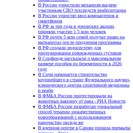
В России упростили механизм выдачи
участникам СВО техсредств реабилитации
В России упростят ввоз компьютеров и
смартфонов
В РФ за три года в донорских акциях
приняли участие 1,5 млн человек
В РФ почти 5 млн семей получат право на
маткапитал после продления программы
В РФ создали эндосистему для
протезирования поврежденных суставов
В Соцфонде рассказали о максимальном
размере пособия по беременности в 2026
году
В Сочи начинается строительство
крупнейшего в стране Федерального научно-
клинического центра спортивной медицины
и реаби
В ФМБА России протестировали на
животных вакцину от рака - РИА Новости
В ФМБА России разработан уникальный
способ терапии злокачественных
новообразований с использованием
наночастиц оксида же
В ядерном центре в Сарове прошла премьера