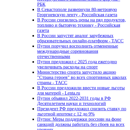
РБК
В Севастополе развернули 80-метровую
Георгиевскую ленту - Российская газета
В России снизились цены на ряд продуктов,
топливо и бытовую технику - Российская
газета
В России запустят аналог зарубежных
образовательных онлайн-платформ - ТАСС
Путин поручил восполнить отмененные
международные соревнования
отечественными
Путин предложил с 2025 года ежегодно
увеличивать расходы на спорт
Министерство спорта запустило акцию
"Страна героев" во всех спортивных школах
страны - ТАСС
В России предложили ввести новые льготы
для матерей - Lenta.ru
Путин объявил 2022-2031 годы в РФ
Десятилетием науки и технологий
Президент РФ предложил снизить ставку по
льготной ипотеке с 12 до 9%
Путин: Меры поддержки россиян на фоне
санкций должны работать без сбоев на всех
уровнях