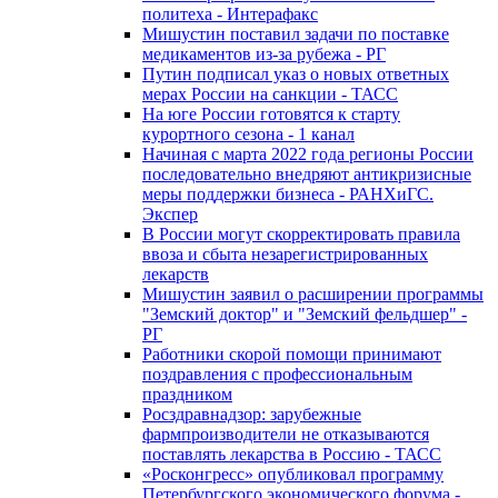
политеха - Интерафакс
Мишустин поставил задачи по поставке
медикаментов из-за рубежа - РГ
Путин подписал указ о новых ответных
мерах России на санкции - ТАСС
На юге России готовятся к старту
курортного сезона - 1 канал
Начиная с марта 2022 года регионы России
последовательно внедряют антикризисные
меры поддержки бизнеса - РАНХиГС.
Экспер
В России могут скорректировать правила
ввоза и сбыта незарегистрированных
лекарств
Мишустин заявил о расширении программы
"Земский доктор" и "Земский фельдшер" -
РГ
Работники скорой помощи принимают
поздравления с профессиональным
праздником
Росздравнадзор: зарубежные
фармпроизводители не отказываются
поставлять лекарства в Россию - ТАСС
«Росконгресс» опубликовал программу
Петербургского экономического форума -