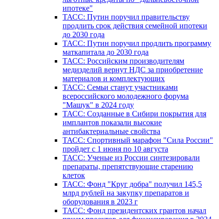
ипотеке"
ТАСС: Путин поручил правительству
продлить срок действия семейной ипотеки
до 2030 года
ТАСС: Путин поручил продлить программу
маткапитала до 2030 года
ТАСС: Российским производителям
медизделий вернут НДС за приобретение
материалов и комплектующих
ТАСС: Семьи станут участниками
всероссийского молодежного форума
"Машук" в 2024 году
ТАСС: Созданные в Сибири покрытия для
имплантов показали высокие
антибактериальные свойства
ТАСС: Спортивный марафон "Сила России"
пройдет с 1 июня по 10 августа
ТАСС: Ученые из России синтезировали
препараты, препятствующие старению
клеток
ТАСС: Фонд "Круг добра" получил 145,5
млрд рублей на закупку препаратов и
оборудования в 2023 г
ТАСС: Фонд президентских грантов начал