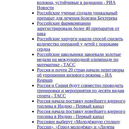
волокна, устойчивые к радиации - РИА
Новости
Российские ученые создали уникальный
препарат для лечения болезни Бехтерева
Российские фармкомпании
зарегистрировали более 40 препаратов от
рака
Российские хирурги нашли способ снизить
количество операций у детей с пороками
сердца
Российские школьники завоевали золотые
медали на международной олимпиаде по
математике - ТАСС
Россия и почти 20 стран начали переговоры
об упрощении визового режима – ИА
Regnum
Россия и Сирия будут совместно проводить
тренировки и мероприятия по десяти видам
спорта - ТАСС
Россия начала поставку новейшего ядерного
топлива в Индию - Первый канал
Россия начала поставку новейшего ядерного
топлива в Индию - Первый канал
Россияне выберут «Молодёжную столицу
России», «Город молодёжи» и «Лидера