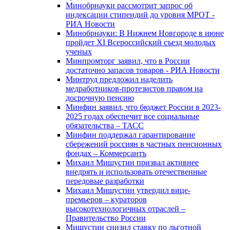
Минобрнауки рассмотрит запрос об
индексации стипендий до уровня МРОТ -
РИА Новости
Минобрнауки: В Нижнем Новгороде в июне
пройдет XI Всероссийский съезд молодых
ученых
Минпромторг заявил, что в России
достаточно запасов товаров - РИА Новости
Минтруд предложил наделить
медработников-протезистов правом на
досрочную пенсию
Минфин заявил, что бюджет России в 2023-
2025 годах обеспечит все социальные
обязательства – ТАСС
Минфин поддержал гарантирование
сбережений россиян в частных пенсионных
фондах – Коммерсантъ
Михаил Мишустин призвал активнее
внедрять и использовать отечественные
передовые разработки
Михаил Мишустин утвердил вице-
премьеров – кураторов
высокотехнологичных отраслей –
Правительство России
Мишустин снизил ставку по льготной