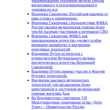
тиражированию эталонной модели Центра
когнитивного и психоэмоционального
здоровья по все
Вероника Скворцова: Российская вакцина от
рака готова к применению.
Вероника Скворцова: специалистами ФМБА
России оказана медицинская помощь более
чем 84 тысячам участников и ветеранов СВО
Вероника Скворцова: ФМБА как
инновационное агентство уделяет особое
внимание разработке и внедрению
передовых технологий
Владимир Путин встретился с
руководителем Федерального медико-
биологического агентства Вероникой
Скворцовой.
Владимир Путин принял участие в Форуме
будущих технологий.
Внедрение высоких медицинских
технологий для организации более
качественной и доступной медицинской
помощи жителям Даль
Во Владивостоке стартовали VII
Международные спортивные игры «Дети
Азии» – Правительство России