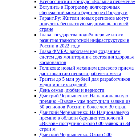
Всероссийский конкурс «Большая перемена»
Вступить в Программу долгосрочных
сбережений можно будет через Госуслуги
Гарант.Ру: Жители новых регионов могут
получить бесплатную медпомощь по всей
стране
Глава государства подвёл первые итоги
развития транспортной инфраструктуры в
России в 2022 году
Глава ФМБА: работаем над созданием
систем для мониторинга состояния здоровья
космонавтов
Голикова: новый механизм целевого приема
даст гарантию первого рабочего места
Гранты до 5 млн рублей для разработчиков
медицинских изделий
День семьи, любви и верности
Дмитрий Чернышенко: На национальную
премию «Вызов» уже поступили заявки из
50 регионов России и более чем 30 стран
Дмитрий Чернышенко: На Национальную
премию в области будущих технологий
«Вызов» поступило около 600 заявок из 34
стран м
Дмитрий Чернышенко: Около 500