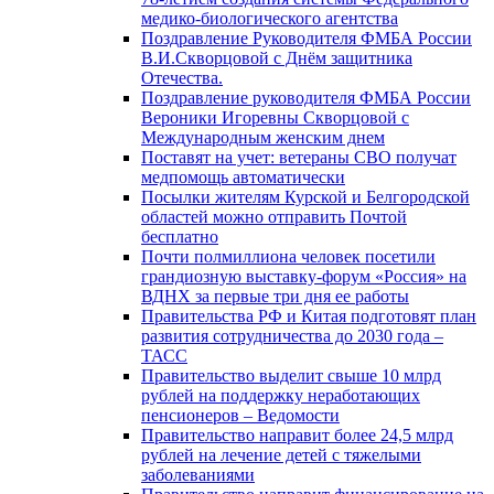
медико-биологического агентства
Поздравление Руководителя ФМБА России
В.И.Скворцовой с Днём защитника
Отечества.
Поздравление руководителя ФМБА России
Вероники Игоревны Скворцовой с
Международным женским днем
Поставят на учет: ветераны СВО получат
медпомощь автоматически
Посылки жителям Курской и Белгородской
областей можно отправить Почтой
бесплатно
Почти полмиллиона человек посетили
грандиозную выставку-форум «Россия» на
ВДНХ за первые три дня ее работы
Правительства РФ и Китая подготовят план
развития сотрудничества до 2030 года –
ТАСС
Правительство выделит свыше 10 млрд
рублей на поддержку неработающих
пенсионеров – Ведомости
Правительство направит более 24,5 млрд
рублей на лечение детей с тяжелыми
заболеваниями