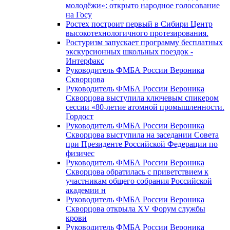
молодёжи»: открыто народное голосование
на Госу
Ростех построит первый в Сибири Центр
высокотехнологичного протезирования.
Ростуризм запускает программу бесплатных
экскурсионных школьных поездок -
Интерфакс
Руководитель ФМБА России Вероника
Скворцова
Руководитель ФМБА России Вероника
Скворцова выступила ключевым спикером
сессии «80-летие атомной промышленности.
Гордост
Руководитель ФМБА России Вероника
Скворцова выступила на заседании Совета
при Президенте Российской Федерации по
физичес
Руководитель ФМБА России Вероника
Скворцова обратилась с приветствием к
участникам общего собрания Российской
академии н
Руководитель ФМБА России Вероника
Скворцова открыла XV Форум службы
крови
Руководитель ФМБА России Вероника