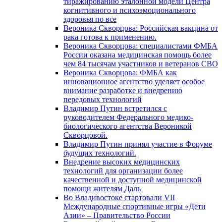
тиражированию эталонной модели Центра
когнитивного и психоэмоционального
здоровья по все
Вероника Скворцова: Российская вакцина от
рака готова к применению.
Вероника Скворцова: специалистами ФМБА
России оказана медицинская помощь более
чем 84 тысячам участников и ветеранов СВО
Вероника Скворцова: ФМБА как
инновационное агентство уделяет особое
внимание разработке и внедрению
передовых технологий
Владимир Путин встретился с
руководителем Федерального медико-
биологического агентства Вероникой
Скворцовой.
Владимир Путин принял участие в Форуме
будущих технологий.
Внедрение высоких медицинских
технологий для организации более
качественной и доступной медицинской
помощи жителям Даль
Во Владивостоке стартовали VII
Международные спортивные игры «Дети
Азии» – Правительство России