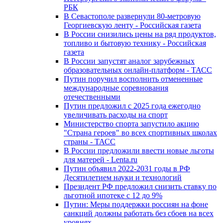
РБК
В Севастополе развернули 80-метровую
Георгиевскую ленту - Российская газета
В России снизились цены на ряд продуктов,
топливо и бытовую технику - Российская
газета
В России запустят аналог зарубежных
образовательных онлайн-платформ - ТАСС
Путин поручил восполнить отмененные
международные соревнования
отечественными
Путин предложил с 2025 года ежегодно
увеличивать расходы на спорт
Министерство спорта запустило акцию
"Страна героев" во всех спортивных школах
страны - ТАСС
В России предложили ввести новые льготы
для матерей - Lenta.ru
Путин объявил 2022-2031 годы в РФ
Десятилетием науки и технологий
Президент РФ предложил снизить ставку по
льготной ипотеке с 12 до 9%
Путин: Меры поддержки россиян на фоне
санкций должны работать без сбоев на всех
уровнях