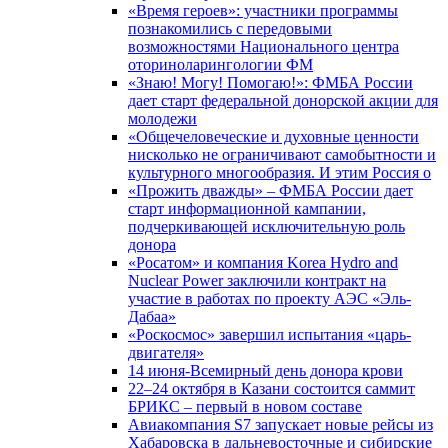
«Время героев»: участники программы
познакомились с передовыми
возможностями Национального центра
оториноларингологии ФМ
«Знаю! Могу! Помогаю!»: ФМБА России
дает старт федеральной донорской акции для
молодежи
«Общечеловеческие и духовные ценности
нисколько не ограничивают самобытности и
культурного многообразия. И этим Россия о
«Прожить дважды» – ФМБА России дает
старт информационной кампании,
подчеркивающей исключительную роль
донора
«Росатом» и компания Korea Hydro and
Nuclear Power заключили контракт на
участие в работах по проекту АЭС «Эль-
Дабаа»
«Роскосмос» завершил испытания «царь-
двигателя»
14 июня-Всемирный день донора крови
22–24 октября в Казани состоится саммит
БРИКС – первый в новом составе
Авиакомпания S7 запускает новые рейсы из
Хабаровска в дальневосточные и сибирские