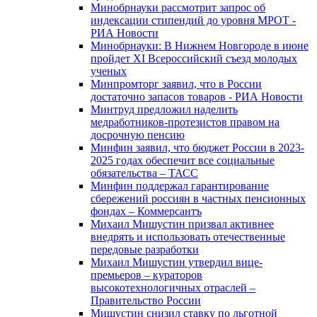
Минобрнауки рассмотрит запрос об
индексации стипендий до уровня МРОТ -
РИА Новости
Минобрнауки: В Нижнем Новгороде в июне
пройдет XI Всероссийский съезд молодых
ученых
Минпромторг заявил, что в России
достаточно запасов товаров - РИА Новости
Минтруд предложил наделить
медработников-протезистов правом на
досрочную пенсию
Минфин заявил, что бюджет России в 2023-
2025 годах обеспечит все социальные
обязательства – ТАСС
Минфин поддержал гарантирование
сбережений россиян в частных пенсионных
фондах – Коммерсантъ
Михаил Мишустин призвал активнее
внедрять и использовать отечественные
передовые разработки
Михаил Мишустин утвердил вице-
премьеров – кураторов
высокотехнологичных отраслей –
Правительство России
Мишустин снизил ставку по льготной