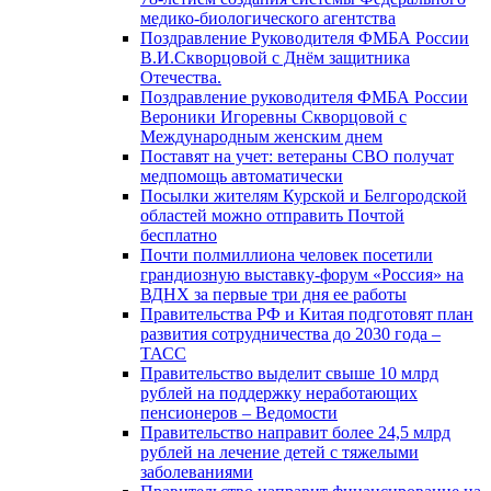
медико-биологического агентства
Поздравление Руководителя ФМБА России
В.И.Скворцовой с Днём защитника
Отечества.
Поздравление руководителя ФМБА России
Вероники Игоревны Скворцовой с
Международным женским днем
Поставят на учет: ветераны СВО получат
медпомощь автоматически
Посылки жителям Курской и Белгородской
областей можно отправить Почтой
бесплатно
Почти полмиллиона человек посетили
грандиозную выставку-форум «Россия» на
ВДНХ за первые три дня ее работы
Правительства РФ и Китая подготовят план
развития сотрудничества до 2030 года –
ТАСС
Правительство выделит свыше 10 млрд
рублей на поддержку неработающих
пенсионеров – Ведомости
Правительство направит более 24,5 млрд
рублей на лечение детей с тяжелыми
заболеваниями