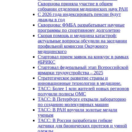
Скворцова приняла участие в общем
собрании отделения медицинских наук РАН
С 2026 года индексировать пенсии будут
дважды в год
Скворцова: ФМБА разрабатывает научные
программы по спортивному долголетию
Скорая помощь и медицина катастроф:
актуальные вопросы обсудили на заседании
профильной комиссии Окружного
медицинского
Стартовал прием заявок на конкурс в рамках
#БРИКС
Стартовал федеральный этап Всероссийской
ярмарки трудоустройства – 2025
Стратегическое развитие страны и
инновационные технологии в медицине.
ТАСС: Более 1 млн жителей новых регионов
получили полисы ОМС
ТАСС: В Петербурге открыли лабораторию
по созданию молекулярных машин
ТАСС: В РАН вручили золотые медали
ученым
ТАСС: В России разработали гибкие
датчики для бионических протезов и умной
одежды