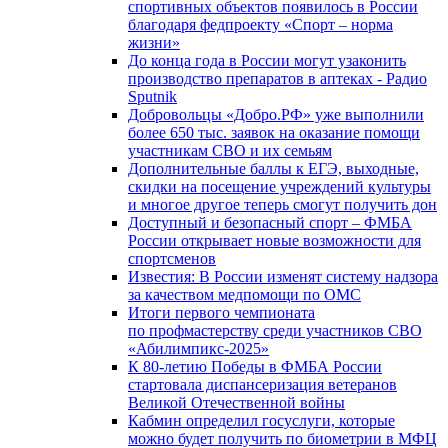
спортивных объектов появилось в России
благодаря федпроекту «Спорт – норма
жизни»
До конца года в России могут узаконить
производство препаратов в аптеках - Радио
Sputnik
Добровольцы «Добро.РФ» уже выполнили
более 650 тыс. заявок на оказание помощи
участникам СВО и их семьям
Дополнительные баллы к ЕГЭ, выходные,
скидки на посещение учреждений культуры
и многое другое теперь смогут получить дон
Доступный и безопасный спорт – ФМБА
России открывает новые возможности для
спортсменов
Известия: В России изменят систему надзора
за качеством медпомощи по ОМС
Итоги первого чемпионата
по профмастерству среди участников СВО
«Абилимпикс-2025»
К 80-летию Победы в ФМБА России
стартовала диспансеризация ветеранов
Великой Отечественной войны
Кабмин определил госуслуги, которые
можно будет получить по биометрии в МФЦ