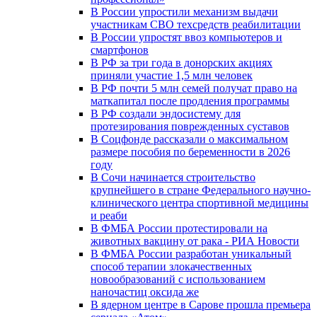
В России упростили механизм выдачи
участникам СВО техсредств реабилитации
В России упростят ввоз компьютеров и
смартфонов
В РФ за три года в донорских акциях
приняли участие 1,5 млн человек
В РФ почти 5 млн семей получат право на
маткапитал после продления программы
В РФ создали эндосистему для
протезирования поврежденных суставов
В Соцфонде рассказали о максимальном
размере пособия по беременности в 2026
году
В Сочи начинается строительство
крупнейшего в стране Федерального научно-
клинического центра спортивной медицины
и реаби
В ФМБА России протестировали на
животных вакцину от рака - РИА Новости
В ФМБА России разработан уникальный
способ терапии злокачественных
новообразований с использованием
наночастиц оксида же
В ядерном центре в Сарове прошла премьера