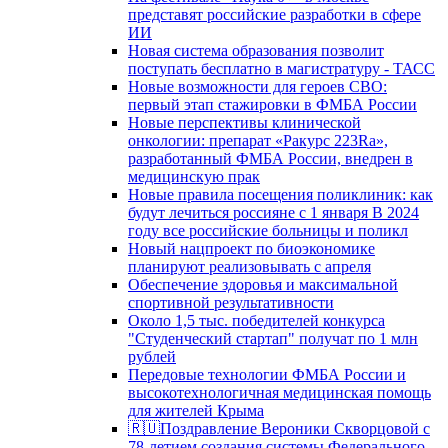
представят российские разработки в сфере
ИИ
Новая система образования позволит
поступать бесплатно в магистратуру - ТАСС
Новые возможности для героев СВО:
первый этап стажировки в ФМБА России
Новые перспективы клинической
онкологии: препарат «Ракурс 223Ra»,
разработанный ФМБА России, внедрен в
медицинскую прак
Новые правила посещения поликлиник: как
будут лечиться россияне с 1 января В 2024
году все российские больницы и поликл
Новый нацпроект по биоэкономике
планируют реализовывать с апреля
Обеспечение здоровья и максимальной
спортивной результативности
Около 1,5 тыс. победителей конкурса
"Студенческий стартап" получат по 1 млн
рублей
Передовые технологии ФМБА России и
высокотехнологичная медицинская помощь
для жителей Крыма
🇷🇺Поздравление Вероники Скворцовой с
78-летием создания системы Федерального