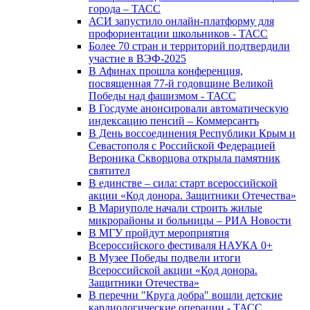
города – ТАСС
АСИ запустило онлайн-платформу для
профориентации школьников - ТАСС
Более 70 стран и территорий подтвердили
участие в ВЭФ-2025
В Афинах прошла конференция,
посвященная 77-й годовщине Великой
Победы над фашизмом - ТАСС
В Госдуме анонсировали автоматическую
индексацию пенсий – Коммерсантъ
В День воссоединения Республики Крым и
Севастополя с Российской Федерацией
Вероника Скворцова открыла памятник
святител
В единстве – сила: старт всероссийской
акции «Код донора. Защитники Отечества»
В Мариуполе начали строить жилые
микрорайоны и больницы – РИА Новости
В МГУ пройдут мероприятия
Всероссийского фестиваля НАУКА 0+
В Музее Победы подвели итоги
Всероссийской акции «Код донора.
Защитники Отечества»
В перечни "Круга добра" вошли детские
кардиологические операции - ТАСС