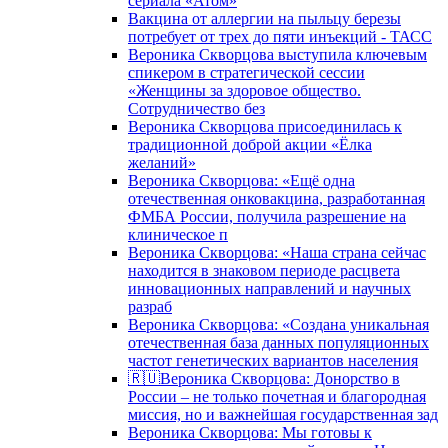
сериала «Атом»
Вакцина от аллергии на пыльцу березы
потребует от трех до пяти инъекций - ТАСС
Вероника Скворцова выступила ключевым
спикером в стратегической сессии
«Женщины за здоровое общество.
Сотрудничество без
Вероника Скворцова присоединилась к
традиционной доброй акции «Ёлка
желаний»
Вероника Скворцова: «Ещё одна
отечественная онковакцина, разработанная
ФМБА России, получила разрешение на
клиническое п
Вероника Скворцова: «Наша страна сейчас
находится в знаковом периоде расцвета
инновационных направлений и научных
разраб
Вероника Скворцова: «Создана уникальная
отечественная база данных популяционных
частот генетических вариантов населения
🇷🇺Вероника Скворцова: Донорство в
России – не только почетная и благородная
миссия, но и важнейшая государственная зад
Вероника Скворцова: Мы готовы к