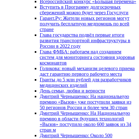
Всероссийский конкурс «Большая перемена»
Вступить в Программу долгосрочных
сбережений можно будет через Госуслуги
Гарант.Ру: Жители новых регионов могут
получить бесплатную медпомощь по всей
стране
Глава государства подвёл первые итоги
развития транспортной инфраструктуры в
России в 2022 году
Глава ФМБА: работаем над созданием
систем для мониторинга состояния здоровья
космонавтов
Голикова: новый механизм целевого приема
даст гарантию первого рабочего места
Гранты до 5 млн рублей для разработчиков
медицинских изделий
День семьи, любви и верности
Дмитрий Чернышенко: На национальную
премию «Вызов» уже поступили заявки из
50 регионов России и более чем 30 стран
Дмитрий Чернышенко: На Национальную
премию в области будущих технологий
«Вызов» поступило около 600 заявок из 34
стран м
Дмитрий Чернышенко: Около 500