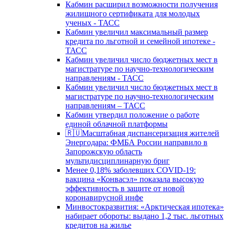
Кабмин расширил возможности получения
жилищного сертификата для молодых
ученых - ТАСС
Кабмин увеличил максимальный размер
кредита по льготной и семейной ипотеке -
ТАСС
Кабмин увеличил число бюджетных мест в
магистратуре по научно-технологическим
направлениям - ТАСС
Кабмин увеличил число бюджетных мест в
магистратуре по научно-технологическим
направлениям – ТАСС
Кабмин утвердил положение о работе
единой облачной платформы
🇷🇺Масштабная диспансеризация жителей
Энергодара: ФМБА России направило в
Запорожскую область
мультидисциплинарную бриг
Менее 0,18% заболевших COVID-19:
вакцина «Конвасэл» показала высокую
эффективность в защите от новой
коронавирусной инфе
Минвостокразвития: «Арктическая ипотека»
набирает обороты: выдано 1,2 тыс. льготных
кредитов на жилье