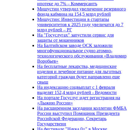
ипотеке до 7% – Коммерсантъ
Мишустин утвердил увеличение резервного
фонда кабмина на 154,5 млрд рублей
Мишустин: Инвестиции в стартапы
университетов к 2025 году увеличатся до 7
млрд рублей – РГ
На "Госуслугах" запустили сервис для
защиты от мошенников
На Балтийском заводе ОСК заложили
многофункциональное судно атомно-
технологического обслуживания «Владимир
Воробьев»
На бесплатные лекарства, медицинские
изделия и лечебное питание для льготных
категорий граждан будет направлено еще
свыш
На индексацию соцвыплат с 1 февраля
выделят 152,4 млрд рублей - Ведомости
На портале Госуслуг идет регистрация на
«Лыжню России»
На расширенном заседании коллегии ФМБА
России выступил Помощник Президента
Российской Федерации, Секретарь
Государственн
На фестивале "Наука 0+" в Москве