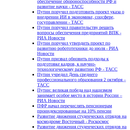
обеспечение обороноспособности РФ и
развитие науки - ТАСС
Путин поручил подготовить проект указа о
внедрении ИИ в экономике, соцсфере,
госуправлении - ТАСС
Путин поручил правительству решить
вопросы обеспечения предприятий ВПК -
РИА Новости
Путин поручил утвердить проект по
развитию робототехники до июля - РИА
Новости
Путин призвал обновить подходы к
подготовке кадров, к научно-
технологическому развитию РФ - ТАСС
Путин учредил День среднего
профессионального образования 2 октября –
ТАСС
Путин: великая победа над нацизмом
занимает особое место в истории России –
РИА Новости
ПФР начал перечислять пенсионерам
проиндексированные на 10% пенсии
Развитие движения студенческих отрядов на
космодроме Восточный - Роскосмос
Развитие движения студенческих отрядов на