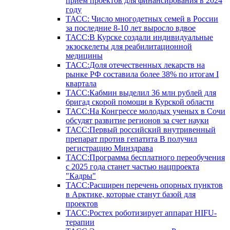
прием проектов для финансирования в 2024
году
ТАСС: Число многодетных семей в России
за последние 8-10 лет выросло вдвое
ТАСС:В Курске создали индивидуальные
экзоскелеты для реабилитационной
медицины
ТАСС:Доля отечественных лекарств на
рынке РФ составила более 38% по итогам I
квартала
ТАСС:Кабмин выделил 36 млн рублей для
бригад скорой помощи в Курской области
ТАСС:На Конгрессе молодых ученых в Сочи
обсудят развитие регионов за счет науки
ТАСС:Первый российский внутривенный
препарат против гепатита В получил
регистрацию Минздрава
ТАСС:Программа бесплатного переобучения
с 2025 года станет частью нацпроекта
"Кадры"
ТАСС:Расширен перечень опорных пунктов
в Арктике, которые станут базой для
проектов
ТАСС:Ростех роботизирует аппарат HIFU-
терапии