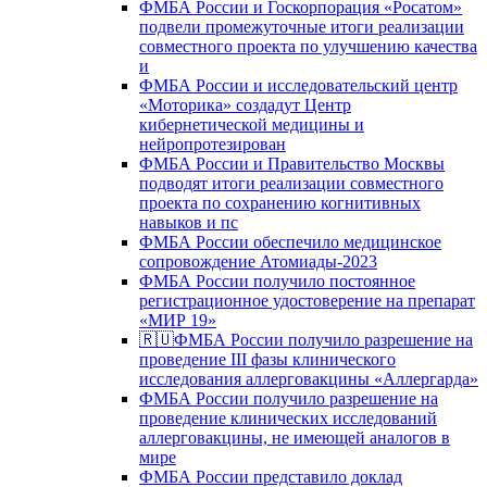
ФМБА России и Госкорпорация «Росатом»
подвели промежуточные итоги реализации
совместного проекта по улучшению качества
и
ФМБА России и исследовательский центр
«Моторика» создадут Центр
кибернетической медицины и
нейропротезирован
ФМБА России и Правительство Москвы
подводят итоги реализации совместного
проекта по сохранению когнитивных
навыков и пс
ФМБА России обеспечило медицинское
сопровождение Атомиады-2023
ФМБА России получило постоянное
регистрационное удостоверение на препарат
«МИР 19»
🇷🇺ФМБА России получило разрешение на
проведение III фазы клинического
исследования аллерговакцины «Аллергарда»
ФМБА России получило разрешение на
проведение клинических исследований
аллерговакцины, не имеющей аналогов в
мире
ФМБА России представило доклад