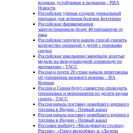
волокна, устойчивые к радиации - РИА
Новости
Российские ученые создали уникальный
препарат для лечения болезни Бехтерева
Российские фармкомпании
зарегистрировали более 40 препаратов от
рака
Российские хирурги нашли способ снизить
количество операций у детей с пороками
сердца
Российские школьники завоевали золотые
медали на международной олимпиаде по
математике - ТАСС
Россия и почти 20 стран начали переговоры
об упрощении визового режима – ИА
Regnum
Россия и Сирия будут совместно проводить
тренировки и мероприятия по десяти видам
спорта - ТАСС
Россия начала поставку новейшего ядерного
топлива в Индию - Первый канал
Россия начала поставку новейшего ядерного
топлива в Индию - Первый канал
Россияне выберут «Молодёжную столицу
России», «Город молодёжи» и «Лидера