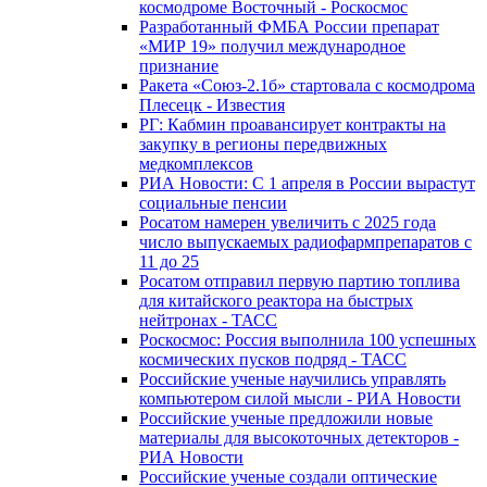
космодроме Восточный - Роскосмос
Разработанный ФМБА России препарат
«МИР 19» получил международное
признание
Ракета «Союз-2.1б» стартовала с космодрома
Плесецк - Известия
РГ: Кабмин проавансирует контракты на
закупку в регионы передвижных
медкомплексов
РИА Новости: С 1 апреля в России вырастут
социальные пенсии
Росатом намерен увеличить с 2025 года
число выпускаемых радиофармпрепаратов с
11 до 25
Росатом отправил первую партию топлива
для китайского реактора на быстрых
нейтронах - ТАСС
Роскосмос: Россия выполнила 100 успешных
космических пусков подряд - ТАСС
Российские ученые научились управлять
компьютером силой мысли - РИА Новости
Российские ученые предложили новые
материалы для высокоточных детекторов -
РИА Новости
Российские ученые создали оптические