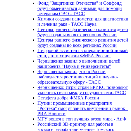
Фонд "Защитники Отечества" и Соцфонд
будут обмениваться данными для помощи
ветеранам СВО - ТАСС
Химики создали нанометки для диагностики
и лечения рака - ТАСС.Наука
Центры раннего физического развития детей
будут созданы во всех регионах России
Центры раннего физического развития детей
будут созданы во всех регионах России
Цифровой ассистент в операционной-новый
стандарт в хирургии ФМБА России.
Чернышенко заявил о выполнении целей
нацпроекта "Наука и университеты"
Чернышенко заявил, что в России
наблюдается рост инвестиций в научно-
образовательную сферу - ТАСС
Чернышенко: Игры стран БРИКС позволяют
укрепить связи между государствами-ТАСС
Эстафета добра ФМБА России
Путин: промышленные предприятия
"Ростеха" смогут занять внутренний рынок -
РИА Новости
МГУ вошел в топ лучших вузов мира - АиФ
Российский 3D-принтер для работы в
космосе разработали ученые Томского