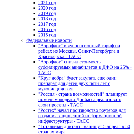
2021 год
2020 год
2019 год
2018 год
2017 год
2016 год
2015 год
Федеральные новости
"Аэрофлот" ввел пенсионный тариф на
рейсах из Москвы, Санкт-Петербурга и
Красноярска - ТАСС
"Аэрофлот" снизил стоимость
субсидируемых авиабилетов в ДФО на 25% -
ТАСС
"Круг добра" будет закупать еще один
препарат для детей двух-пяти лет с
муковисцидозом
"Россия - страна возможностей" планирует
помочь молодежи Донбасса реализовать
свои проекты - ТАСС
"Ростех" начал производство роутеров для
создания защищенной информационной
инфраструктуры - ТАСС
"Тотальный диктант" напишут 5 апреля в 50
странах мира