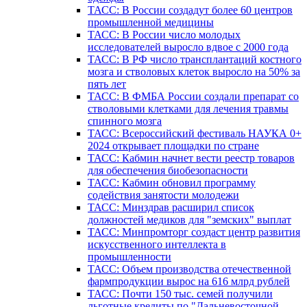
ТАСС: В России создадут более 60 центров
промышленной медицины
ТАСС: В России число молодых
исследователей выросло вдвое с 2000 года
ТАСС: В РФ число трансплантаций костного
мозга и стволовых клеток выросло на 50% за
пять лет
ТАСС: В ФМБА России создали препарат со
стволовыми клетками для лечения травмы
спинного мозга
ТАСС: Всероссийский фестиваль НАУКА 0+
2024 открывает площадки по стране
ТАСС: Кабмин начнет вести реестр товаров
для обеспечения биобезопасности
ТАСС: Кабмин обновил программу
содействия занятости молодежи
ТАСС: Минздрав расширил список
должностей медиков для "земских" выплат
ТАСС: Минпромторг создаст центр развития
искусственного интеллекта в
промышленности
ТАСС: Объем производства отечественной
фармпродукции вырос на 616 млрд рублей
ТАСС: Почти 150 тыс. семей получили
льготные кредиты по "Дальневосточной