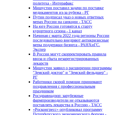
политеха - Интерафакс
Мишустин поставил задачи по поставке
медикаментов из-за рубежа - РГ
Путин подписал указ о новых ответных
мерах России на санкции - ТАСС
На юге России готовятся к старту
курортного сезона - 1 канал
Начиная с марта 2022 года регионы России
последовательно внедряют антикризисные
меры поддержки бизнеса - РАНХиГС.
Экспер
В России могут скорректировать правила
ввоза и сбыта незарегистрированных
лекарств
Мишустин заявил о расширении программы
"Земский доктор" и "Земский фельдшер" -
РГ
Работники скорой помощи принимают
поздравления с профессиональным
праздником
Росздравнадзор: зарубежные
фармпроизводители не отказываются
поставлять лекарства в Россию - ТАСС
«Росконгресс» опубликовал программу
Петербургского экономического форума -