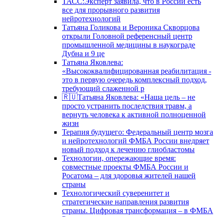
ТАСС:Эксперт заявила, что в России есть
все для прорывного развития
нейротехнологий
Татьяна Голикова и Вероника Скворцова
открыли Головной референсный центр
промышленной медицины в наукограде
Дубна и 9 це
Татьяна Яковлева:
«Высококвалифицированная реабилитация -
это в первую очередь комплексный подход,
требующий слаженной р
🇷🇺Татьяна Яковлева: «Наша цель – не
просто устранить последствия травм, а
вернуть человека к активной полноценной
жизн
Терапия будущего: Федеральный центр мозга
и нейротехнологий ФМБА России внедряет
новый подход к лечению глиобластомы
Технологии, опережающие время:
совместные проекты ФМБА России и
Росатома – для здоровья жителей нашей
страны
Технологический суверенитет и
стратегические направления развития
страны. Цифровая трансформация – в ФМБА