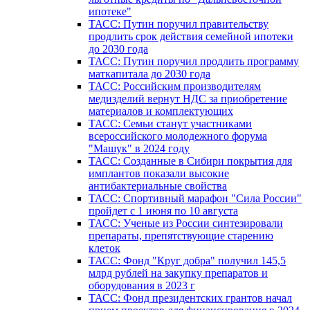
ипотеке"
ТАСС: Путин поручил правительству
продлить срок действия семейной ипотеки
до 2030 года
ТАСС: Путин поручил продлить программу
маткапитала до 2030 года
ТАСС: Российским производителям
медизделий вернут НДС за приобретение
материалов и комплектующих
ТАСС: Семьи станут участниками
всероссийского молодежного форума
"Машук" в 2024 году
ТАСС: Созданные в Сибири покрытия для
имплантов показали высокие
антибактериальные свойства
ТАСС: Спортивный марафон "Сила России"
пройдет с 1 июня по 10 августа
ТАСС: Ученые из России синтезировали
препараты, препятствующие старению
клеток
ТАСС: Фонд "Круг добра" получил 145,5
млрд рублей на закупку препаратов и
оборудования в 2023 г
ТАСС: Фонд президентских грантов начал