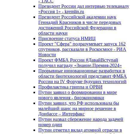
- ТАСС
Президент России дал интервью телеканалу
«Россия 1» - kremlin.ru
Президент Российской академии наук
Геннадий Красников в числе передовых
достижений Российской Федерации в
области науки
Присвоение статуса НМИЦ
Проект "Сфера" подразумевает запуск 162
спутников, рассказали в Роскосмосе - РИА
Новости
Проект ФМБА России #ДавайВступай
получил награду «Знание.Премия-2024»
Прорывные инновационные разработки в
области биотехнологий представит ФМБА
России на IV Форуме будущих технологий
Профилактика гриппа и ОРВИ
Путин заявил о формировании в мире
нового явления - биоэкономики
Путин заявил, что РФ использовала бы
малейший шанс на мирное решение в
Донбассе – Интерфакс
Путин назвал сбережение народа задачей
номер один
Путин отметил вклад атомной отрасли в