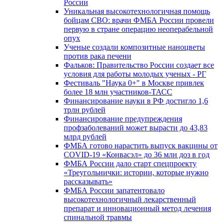
России
Уникальная высокотехнологичная помощь
бойцам СВО: врачи ФМБА России провели
первую в стране операцию неоперабельной
опух
Ученые создали композитные наноцветы
против рака печени
Фальков: Правительство России создает все
условия для работы молодых ученых - РГ
Фестиваль "Наука 0+" в Москве привлек
более 18 млн участников-ТАСС
Финансирование науки в РФ достигло 1,6
трлн рублей
Финансирование предупреждения
профзаболеваний может вырасти до 43,83
млрд рублей
ФМБА готово нарастить выпуск вакцины от
COVID-19 «Конвасэл» до 36 млн доз в год
ФМБА России дало старт спецпроекту
«Треугольнички: истории, которые нужно
рассказывать»
ФМБА России запатентовало
высокотехнологичный лекарственный
препарат и инновационный метод лечения
спинальной травмы