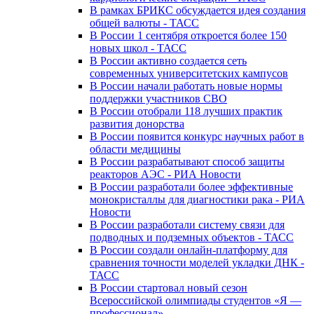
В рамках БРИКС обсуждается идея создания
общей валюты - ТАСС
В России 1 сентября откроется более 150
новых школ - ТАСС
В России активно создается сеть
современных университетских кампусов
В России начали работать новые нормы
поддержки участников СВО
В России отобрали 118 лучших практик
развития донорства
В России появится конкурс научных работ в
области медицины
В России разрабатывают способ защиты
реакторов АЭС - РИА Новости
В России разработали более эффективные
монокристаллы для диагностики рака - РИА
Новости
В России разработали систему связи для
подводных и подземных объектов - ТАСС
В России создали онлайн-платформу для
сравнения точности моделей укладки ДНК -
ТАСС
В России стартовал новый сезон
Всероссийской олимпиады студентов «Я —
профессионал»