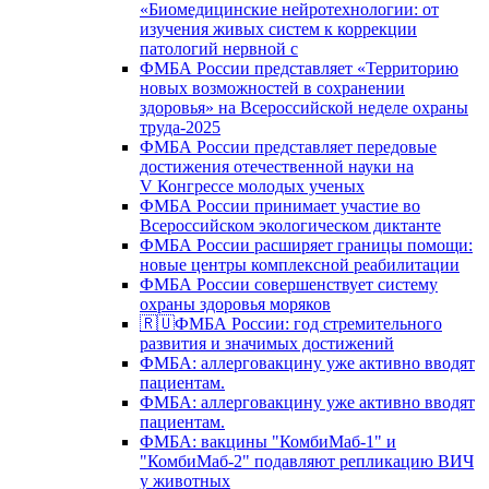
«Биомедицинские нейротехнологии: от
изучения живых систем к коррекции
патологий нервной с
ФМБА России представляет «Территорию
новых возможностей в сохранении
здоровья» на Всероссийской неделе охраны
труда-2025
ФМБА России представляет передовые
достижения отечественной науки на
V Конгрессе молодых ученых
ФМБА России принимает участие во
Всероссийском экологическом диктанте
ФМБА России расширяет границы помощи:
новые центры комплексной реабилитации
ФМБА России совершенствует систему
охраны здоровья моряков
🇷🇺ФМБА России: год стремительного
развития и значимых достижений
ФМБА: аллерговакцину уже активно вводят
пациентам.
ФМБА: аллерговакцину уже активно вводят
пациентам.
ФМБА: вакцины "КомбиМаб-1" и
"КомбиМаб-2" подавляют репликацию ВИЧ
у животных