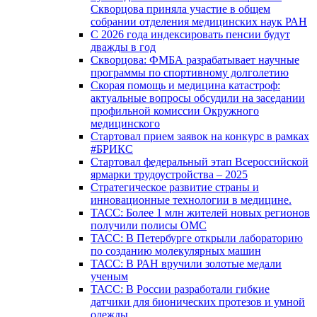
Скворцова приняла участие в общем
собрании отделения медицинских наук РАН
С 2026 года индексировать пенсии будут
дважды в год
Скворцова: ФМБА разрабатывает научные
программы по спортивному долголетию
Скорая помощь и медицина катастроф:
актуальные вопросы обсудили на заседании
профильной комиссии Окружного
медицинского
Стартовал прием заявок на конкурс в рамках
#БРИКС
Стартовал федеральный этап Всероссийской
ярмарки трудоустройства – 2025
Стратегическое развитие страны и
инновационные технологии в медицине.
ТАСС: Более 1 млн жителей новых регионов
получили полисы ОМС
ТАСС: В Петербурге открыли лабораторию
по созданию молекулярных машин
ТАСС: В РАН вручили золотые медали
ученым
ТАСС: В России разработали гибкие
датчики для бионических протезов и умной
одежды