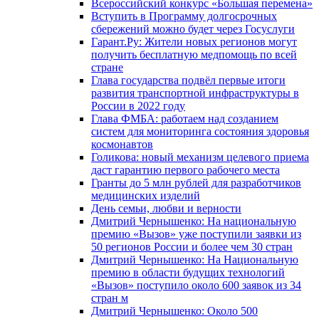
Всероссийский конкурс «Большая перемена»
Вступить в Программу долгосрочных
сбережений можно будет через Госуслуги
Гарант.Ру: Жители новых регионов могут
получить бесплатную медпомощь по всей
стране
Глава государства подвёл первые итоги
развития транспортной инфраструктуры в
России в 2022 году
Глава ФМБА: работаем над созданием
систем для мониторинга состояния здоровья
космонавтов
Голикова: новый механизм целевого приема
даст гарантию первого рабочего места
Гранты до 5 млн рублей для разработчиков
медицинских изделий
День семьи, любви и верности
Дмитрий Чернышенко: На национальную
премию «Вызов» уже поступили заявки из
50 регионов России и более чем 30 стран
Дмитрий Чернышенко: На Национальную
премию в области будущих технологий
«Вызов» поступило около 600 заявок из 34
стран м
Дмитрий Чернышенко: Около 500