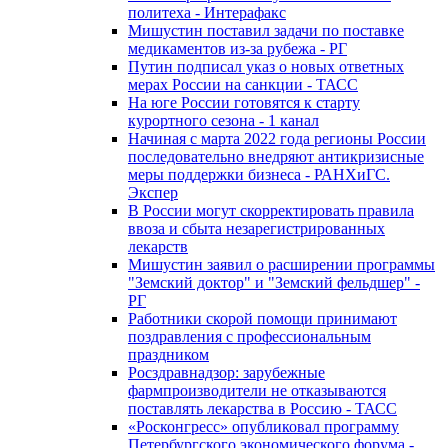
политеха - Интерафакс
Мишустин поставил задачи по поставке
медикаментов из-за рубежа - РГ
Путин подписал указ о новых ответных
мерах России на санкции - ТАСС
На юге России готовятся к старту
курортного сезона - 1 канал
Начиная с марта 2022 года регионы России
последовательно внедряют антикризисные
меры поддержки бизнеса - РАНХиГС.
Экспер
В России могут скорректировать правила
ввоза и сбыта незарегистрированных
лекарств
Мишустин заявил о расширении программы
"Земский доктор" и "Земский фельдшер" -
РГ
Работники скорой помощи принимают
поздравления с профессиональным
праздником
Росздравнадзор: зарубежные
фармпроизводители не отказываются
поставлять лекарства в Россию - ТАСС
«Росконгресс» опубликовал программу
Петербургского экономического форума -