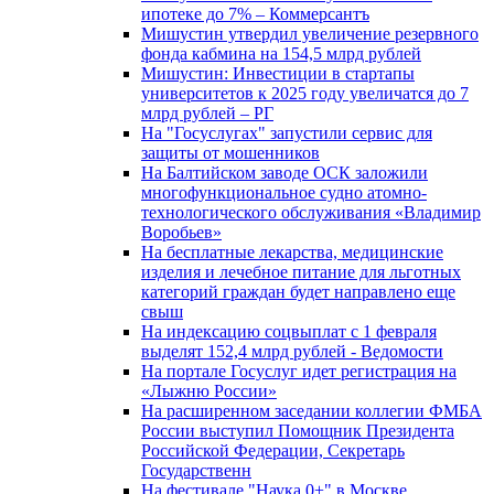
ипотеке до 7% – Коммерсантъ
Мишустин утвердил увеличение резервного
фонда кабмина на 154,5 млрд рублей
Мишустин: Инвестиции в стартапы
университетов к 2025 году увеличатся до 7
млрд рублей – РГ
На "Госуслугах" запустили сервис для
защиты от мошенников
На Балтийском заводе ОСК заложили
многофункциональное судно атомно-
технологического обслуживания «Владимир
Воробьев»
На бесплатные лекарства, медицинские
изделия и лечебное питание для льготных
категорий граждан будет направлено еще
свыш
На индексацию соцвыплат с 1 февраля
выделят 152,4 млрд рублей - Ведомости
На портале Госуслуг идет регистрация на
«Лыжню России»
На расширенном заседании коллегии ФМБА
России выступил Помощник Президента
Российской Федерации, Секретарь
Государственн
На фестивале "Наука 0+" в Москве