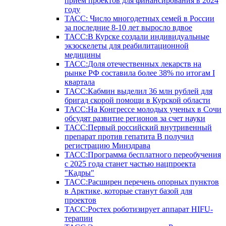
прием проектов для финансирования в 2024
году
ТАСС: Число многодетных семей в России
за последние 8-10 лет выросло вдвое
ТАСС:В Курске создали индивидуальные
экзоскелеты для реабилитационной
медицины
ТАСС:Доля отечественных лекарств на
рынке РФ составила более 38% по итогам I
квартала
ТАСС:Кабмин выделил 36 млн рублей для
бригад скорой помощи в Курской области
ТАСС:На Конгрессе молодых ученых в Сочи
обсудят развитие регионов за счет науки
ТАСС:Первый российский внутривенный
препарат против гепатита В получил
регистрацию Минздрава
ТАСС:Программа бесплатного переобучения
с 2025 года станет частью нацпроекта
"Кадры"
ТАСС:Расширен перечень опорных пунктов
в Арктике, которые станут базой для
проектов
ТАСС:Ростех роботизирует аппарат HIFU-
терапии