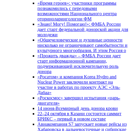
«Время героев»: участники программы
познакомились с передовыми
возможностями Национального центра
оториноларингологии ФМ
«Знаю! Могу! Помогаю!»: ФМБА России
дает старт федеральной донорской акции для
молодежи
«Общечеловеческие и духовные ценности
нисколько не ограничивают самобытности и
культурного многообразия. И этим Россия о
«Прожить дважды» – ФМБА России дает
старт информационной кампании,
подчеркивающей исключительную роль
донора
«Росатом» и компания Korea Hydro and
Nuclear Power заключили контракт на
участие в работах по проекту АЭС «Эль-
Дабаа»
«Роскосмос» завершил испытания «царь-
двигателя»
14 июня-Всемирный день донора крови
22–24 октября в Казани состоится саммит
БРИКС – первый в новом составе
Авиакомпания S7 запускает новые рейсы из
Хабаровска в дальневосточные и сибирские