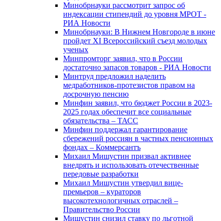
Минобрнауки рассмотрит запрос об
индексации стипендий до уровня МРОТ -
РИА Новости
Минобрнауки: В Нижнем Новгороде в июне
пройдет XI Всероссийский съезд молодых
ученых
Минпромторг заявил, что в России
достаточно запасов товаров - РИА Новости
Минтруд предложил наделить
медработников-протезистов правом на
досрочную пенсию
Минфин заявил, что бюджет России в 2023-
2025 годах обеспечит все социальные
обязательства – ТАСС
Минфин поддержал гарантирование
сбережений россиян в частных пенсионных
фондах – Коммерсантъ
Михаил Мишустин призвал активнее
внедрять и использовать отечественные
передовые разработки
Михаил Мишустин утвердил вице-
премьеров – кураторов
высокотехнологичных отраслей –
Правительство России
Мишустин снизил ставку по льготной