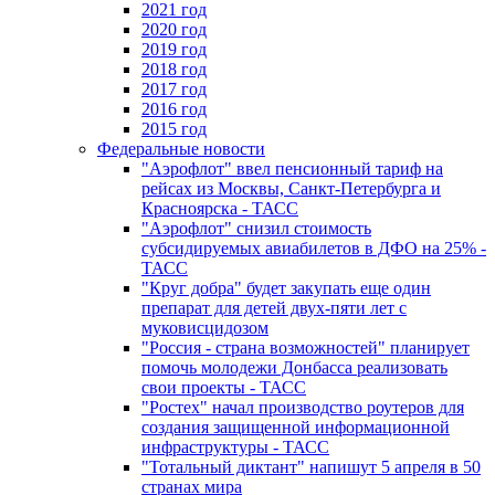
2021 год
2020 год
2019 год
2018 год
2017 год
2016 год
2015 год
Федеральные новости
"Аэрофлот" ввел пенсионный тариф на
рейсах из Москвы, Санкт-Петербурга и
Красноярска - ТАСС
"Аэрофлот" снизил стоимость
субсидируемых авиабилетов в ДФО на 25% -
ТАСС
"Круг добра" будет закупать еще один
препарат для детей двух-пяти лет с
муковисцидозом
"Россия - страна возможностей" планирует
помочь молодежи Донбасса реализовать
свои проекты - ТАСС
"Ростех" начал производство роутеров для
создания защищенной информационной
инфраструктуры - ТАСС
"Тотальный диктант" напишут 5 апреля в 50
странах мира