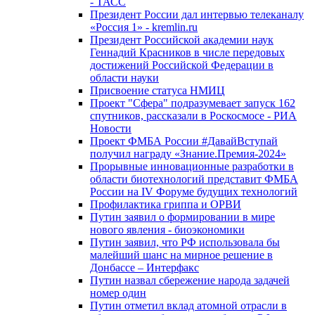
- ТАСС
Президент России дал интервью телеканалу
«Россия 1» - kremlin.ru
Президент Российской академии наук
Геннадий Красников в числе передовых
достижений Российской Федерации в
области науки
Присвоение статуса НМИЦ
Проект "Сфера" подразумевает запуск 162
спутников, рассказали в Роскосмосе - РИА
Новости
Проект ФМБА России #ДавайВступай
получил награду «Знание.Премия-2024»
Прорывные инновационные разработки в
области биотехнологий представит ФМБА
России на IV Форуме будущих технологий
Профилактика гриппа и ОРВИ
Путин заявил о формировании в мире
нового явления - биоэкономики
Путин заявил, что РФ использовала бы
малейший шанс на мирное решение в
Донбассе – Интерфакс
Путин назвал сбережение народа задачей
номер один
Путин отметил вклад атомной отрасли в