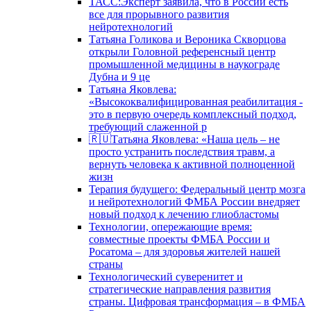
ТАСС:Эксперт заявила, что в России есть
все для прорывного развития
нейротехнологий
Татьяна Голикова и Вероника Скворцова
открыли Головной референсный центр
промышленной медицины в наукограде
Дубна и 9 це
Татьяна Яковлева:
«Высококвалифицированная реабилитация -
это в первую очередь комплексный подход,
требующий слаженной р
🇷🇺Татьяна Яковлева: «Наша цель – не
просто устранить последствия травм, а
вернуть человека к активной полноценной
жизн
Терапия будущего: Федеральный центр мозга
и нейротехнологий ФМБА России внедряет
новый подход к лечению глиобластомы
Технологии, опережающие время:
совместные проекты ФМБА России и
Росатома – для здоровья жителей нашей
страны
Технологический суверенитет и
стратегические направления развития
страны. Цифровая трансформация – в ФМБА