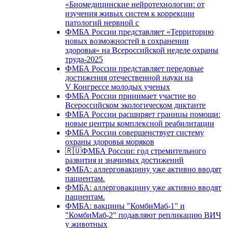
«Биомедицинские нейротехнологии: от
изучения живых систем к коррекции
патологий нервной с
ФМБА России представляет «Территорию
новых возможностей в сохранении
здоровья» на Всероссийской неделе охраны
труда-2025
ФМБА России представляет передовые
достижения отечественной науки на
V Конгрессе молодых ученых
ФМБА России принимает участие во
Всероссийском экологическом диктанте
ФМБА России расширяет границы помощи:
новые центры комплексной реабилитации
ФМБА России совершенствует систему
охраны здоровья моряков
🇷🇺ФМБА России: год стремительного
развития и значимых достижений
ФМБА: аллерговакцину уже активно вводят
пациентам.
ФМБА: аллерговакцину уже активно вводят
пациентам.
ФМБА: вакцины "КомбиМаб-1" и
"КомбиМаб-2" подавляют репликацию ВИЧ
у животных