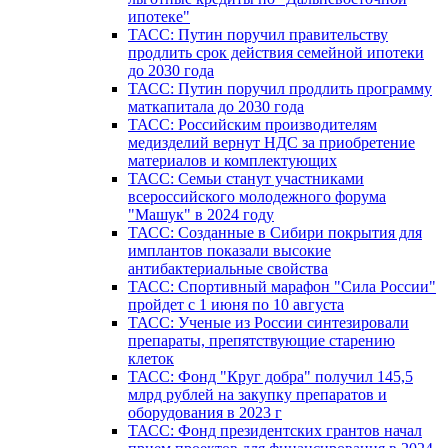
ипотеке"
ТАСС: Путин поручил правительству
продлить срок действия семейной ипотеки
до 2030 года
ТАСС: Путин поручил продлить программу
маткапитала до 2030 года
ТАСС: Российским производителям
медизделий вернут НДС за приобретение
материалов и комплектующих
ТАСС: Семьи станут участниками
всероссийского молодежного форума
"Машук" в 2024 году
ТАСС: Созданные в Сибири покрытия для
имплантов показали высокие
антибактериальные свойства
ТАСС: Спортивный марафон "Сила России"
пройдет с 1 июня по 10 августа
ТАСС: Ученые из России синтезировали
препараты, препятствующие старению
клеток
ТАСС: Фонд "Круг добра" получил 145,5
млрд рублей на закупку препаратов и
оборудования в 2023 г
ТАСС: Фонд президентских грантов начал