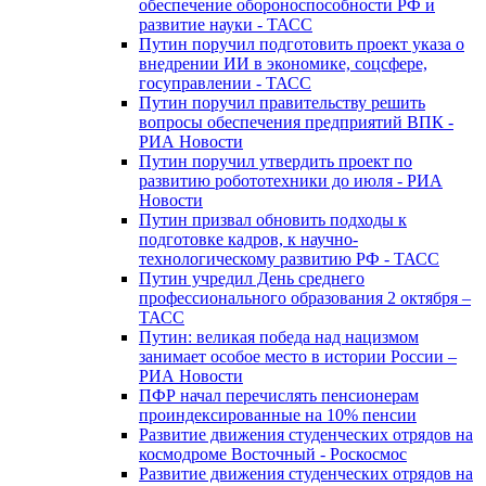
обеспечение обороноспособности РФ и
развитие науки - ТАСС
Путин поручил подготовить проект указа о
внедрении ИИ в экономике, соцсфере,
госуправлении - ТАСС
Путин поручил правительству решить
вопросы обеспечения предприятий ВПК -
РИА Новости
Путин поручил утвердить проект по
развитию робототехники до июля - РИА
Новости
Путин призвал обновить подходы к
подготовке кадров, к научно-
технологическому развитию РФ - ТАСС
Путин учредил День среднего
профессионального образования 2 октября –
ТАСС
Путин: великая победа над нацизмом
занимает особое место в истории России –
РИА Новости
ПФР начал перечислять пенсионерам
проиндексированные на 10% пенсии
Развитие движения студенческих отрядов на
космодроме Восточный - Роскосмос
Развитие движения студенческих отрядов на