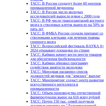
ТАСС: В России создадут более 60 центров
промышленной медицины
ТАСС: В России число молодых
исследователей выросло вдвое с 2000 года
ТАСС: В РФ число трансплантаций костного
мозга и стволовых клеток выросло на 50% за
пять лет
ТАСС: В ФМБА России создали препарат со
стволовыми клетками для лечения травмы
спинного мозга
ТАСС: Всероссийский фестиваль НАУКА 0+
2024 открывает площадки по стране
ТАСС: Кабмин начнет вести реестр товаров
для обеспечения биобезопасности
ТАСС: Кабмин обновил программу
содействия занятости молодежи
ТАСС: Минздрав расширил список
должностей медиков для "земских" выплат
ТАСС: Минпромторг создаст центр развития
искусственного интеллекта в
промышленности
ТАСС: Объем производства отечественной
фармпродукции вырос на 616 млрд рублей
ТАСС: Почти 150 тыс. семей получили
льготные кредиты по "Дальневосточной