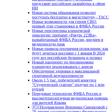
представят российские разработки в сфере
ИИ
Новая система образования позволит
поступать бесплатно в магистратуру - ТАСС
Новые возможности для героев СВО:
первый этап стажировки в ФМБА России
Новые перспективы клинической
онкологии: препарат «Ракурс 223Ra»,
разработанный ФМБА России, внедрен в
медицинскую прак
Новые правила посещения поликлиник: как
будут лечиться россияне с 1 января В 2024
году все российские больницы и поликл
Новый нацпроект по биоэкономике
планируют реализовывать с апреля
Обеспечение здоровья и максимальной
спортивной результативности
Около 1,5 тыс. победителей конкурса
"Студенческий стартап" получат по 1 млн
рублей
Передовые технологии ФМБА России и
высокотехнологичная медицинская помощь
для жителей Крыма
🇷🇺Поздравление Вероники Скворцовой с
78-летием создания системы Федерального