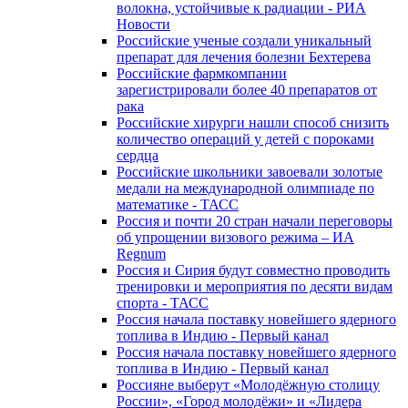
волокна, устойчивые к радиации - РИА
Новости
Российские ученые создали уникальный
препарат для лечения болезни Бехтерева
Российские фармкомпании
зарегистрировали более 40 препаратов от
рака
Российские хирурги нашли способ снизить
количество операций у детей с пороками
сердца
Российские школьники завоевали золотые
медали на международной олимпиаде по
математике - ТАСС
Россия и почти 20 стран начали переговоры
об упрощении визового режима – ИА
Regnum
Россия и Сирия будут совместно проводить
тренировки и мероприятия по десяти видам
спорта - ТАСС
Россия начала поставку новейшего ядерного
топлива в Индию - Первый канал
Россия начала поставку новейшего ядерного
топлива в Индию - Первый канал
Россияне выберут «Молодёжную столицу
России», «Город молодёжи» и «Лидера