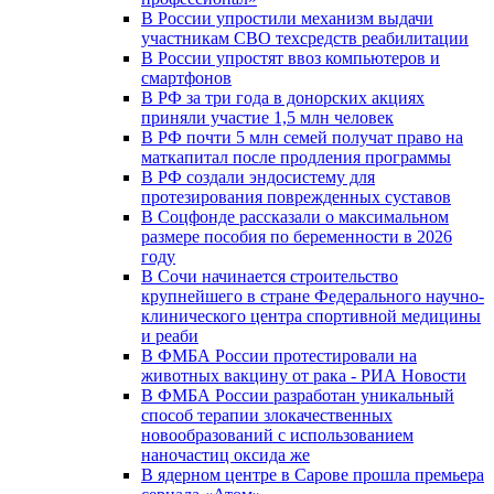
В России упростили механизм выдачи
участникам СВО техсредств реабилитации
В России упростят ввоз компьютеров и
смартфонов
В РФ за три года в донорских акциях
приняли участие 1,5 млн человек
В РФ почти 5 млн семей получат право на
маткапитал после продления программы
В РФ создали эндосистему для
протезирования поврежденных суставов
В Соцфонде рассказали о максимальном
размере пособия по беременности в 2026
году
В Сочи начинается строительство
крупнейшего в стране Федерального научно-
клинического центра спортивной медицины
и реаби
В ФМБА России протестировали на
животных вакцину от рака - РИА Новости
В ФМБА России разработан уникальный
способ терапии злокачественных
новообразований с использованием
наночастиц оксида же
В ядерном центре в Сарове прошла премьера