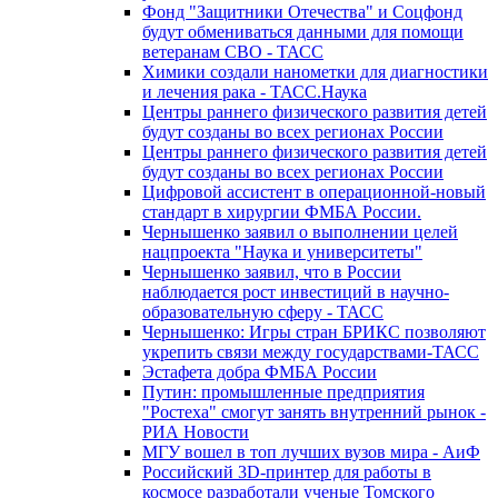
Фонд "Защитники Отечества" и Соцфонд
будут обмениваться данными для помощи
ветеранам СВО - ТАСС
Химики создали нанометки для диагностики
и лечения рака - ТАСС.Наука
Центры раннего физического развития детей
будут созданы во всех регионах России
Центры раннего физического развития детей
будут созданы во всех регионах России
Цифровой ассистент в операционной-новый
стандарт в хирургии ФМБА России.
Чернышенко заявил о выполнении целей
нацпроекта "Наука и университеты"
Чернышенко заявил, что в России
наблюдается рост инвестиций в научно-
образовательную сферу - ТАСС
Чернышенко: Игры стран БРИКС позволяют
укрепить связи между государствами-ТАСС
Эстафета добра ФМБА России
Путин: промышленные предприятия
"Ростеха" смогут занять внутренний рынок -
РИА Новости
МГУ вошел в топ лучших вузов мира - АиФ
Российский 3D-принтер для работы в
космосе разработали ученые Томского