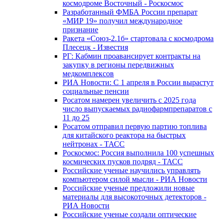
космодроме Восточный - Роскосмос
Разработанный ФМБА России препарат
«МИР 19» получил международное
признание
Ракета «Союз-2.1б» стартовала с космодрома
Плесецк - Известия
РГ: Кабмин проавансирует контракты на
закупку в регионы передвижных
медкомплексов
РИА Новости: С 1 апреля в России вырастут
социальные пенсии
Росатом намерен увеличить с 2025 года
число выпускаемых радиофармпрепаратов с
11 до 25
Росатом отправил первую партию топлива
для китайского реактора на быстрых
нейтронах - ТАСС
Роскосмос: Россия выполнила 100 успешных
космических пусков подряд - ТАСС
Российские ученые научились управлять
компьютером силой мысли - РИА Новости
Российские ученые предложили новые
материалы для высокоточных детекторов -
РИА Новости
Российские ученые создали оптические