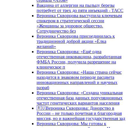
сериала «Атом»
Вакцина от аллергии на пыльцу березы
потребует от трех до пяти инъекций - ТАСС
Вероника Скворцова выступила ключевым
спикером в стратегической сессии
«Женщины за здоровое общество.
Сотрудничество без
Вероника Скворцова присоединилась к
традиционной доброй акции «Ёлка
желаний»
Вероника Скворцова: «Ещё одна
отечественная онковакцина, разработанная
ФМБА России, получила разрешение на
клиническое п
Вероника Скворцова: «Наша страна сейчас
находится в знаковом периоде расцвета
инновационных направлений и научных
разраб
Вероника Скворцова: «Создана уникальная
отечественная база данных популяционных
частот генетических вариантов населения
🇷🇺Вероника Скворцова: Донорство в
России – не только почетная и благородная
миссия, но и важнейшая государственная зад
Вероника Скворцова: Мы готовы к