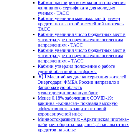
Кабмин расширил возможности получения
жилищного сертификата для молодых
ученых - ТАСС
Кабмин увеличил максимальный размер
кредита по льготной и семейной ипотеке -
ТАСС
Кабмин увеличил число бюджетных мест в
магистратуре по научно-технологическим
направлениям - ТАСС
Кабмин увеличил число бюджетных мест в
магистратуре по научно-технологическим
направлениям – ТАСС
Кабмин утвердил положение о работе
единой облачной платформы
🇷🇺Масштабная диспансеризация жителей
Энергодара: ФМБА России направило в
Запорожскую область
мультидисциплинарную бриг
Менее 0,18% заболевших COVID-19:
вакцина «Конвасэл» показала высокую
эффективность в защите от новой
коронавирусной инфе
Минвостокразвития: «Арктическая ипотека»
набирает обороты: выдано 1,2 тыс. льготных
кредитов на жилье