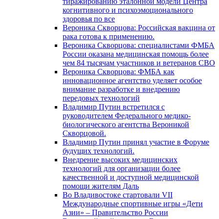
тиражированию эталонной модели Центра
когнитивного и психоэмоционального
здоровья по все
Вероника Скворцова: Российская вакцина от
рака готова к применению.
Вероника Скворцова: специалистами ФМБА
России оказана медицинская помощь более
чем 84 тысячам участников и ветеранов СВО
Вероника Скворцова: ФМБА как
инновационное агентство уделяет особое
внимание разработке и внедрению
передовых технологий
Владимир Путин встретился с
руководителем Федерального медико-
биологического агентства Вероникой
Скворцовой.
Владимир Путин принял участие в Форуме
будущих технологий.
Внедрение высоких медицинских
технологий для организации более
качественной и доступной медицинской
помощи жителям Даль
Во Владивостоке стартовали VII
Международные спортивные игры «Дети
Азии» – Правительство России