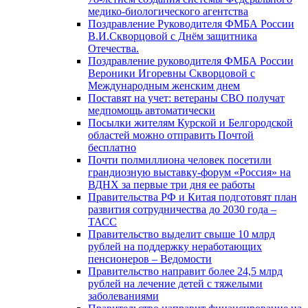
медико-биологического агентства
Поздравление Руководителя ФМБА России
В.И.Скворцовой с Днём защитника
Отечества.
Поздравление руководителя ФМБА России
Вероники Игоревны Скворцовой с
Международным женским днем
Поставят на учет: ветераны СВО получат
медпомощь автоматически
Посылки жителям Курской и Белгородской
областей можно отправить Почтой
бесплатно
Почти полмиллиона человек посетили
грандиозную выставку-форум «Россия» на
ВДНХ за первые три дня ее работы
Правительства РФ и Китая подготовят план
развития сотрудничества до 2030 года –
ТАСС
Правительство выделит свыше 10 млрд
рублей на поддержку неработающих
пенсионеров – Ведомости
Правительство направит более 24,5 млрд
рублей на лечение детей с тяжелыми
заболеваниями