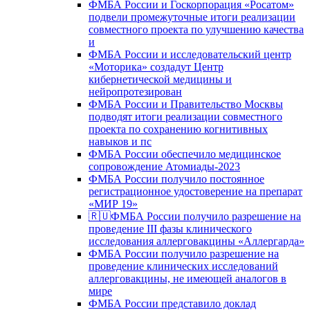
ФМБА России и Госкорпорация «Росатом»
подвели промежуточные итоги реализации
совместного проекта по улучшению качества
и
ФМБА России и исследовательский центр
«Моторика» создадут Центр
кибернетической медицины и
нейропротезирован
ФМБА России и Правительство Москвы
подводят итоги реализации совместного
проекта по сохранению когнитивных
навыков и пс
ФМБА России обеспечило медицинское
сопровождение Атомиады-2023
ФМБА России получило постоянное
регистрационное удостоверение на препарат
«МИР 19»
🇷🇺ФМБА России получило разрешение на
проведение III фазы клинического
исследования аллерговакцины «Аллергарда»
ФМБА России получило разрешение на
проведение клинических исследований
аллерговакцины, не имеющей аналогов в
мире
ФМБА России представило доклад