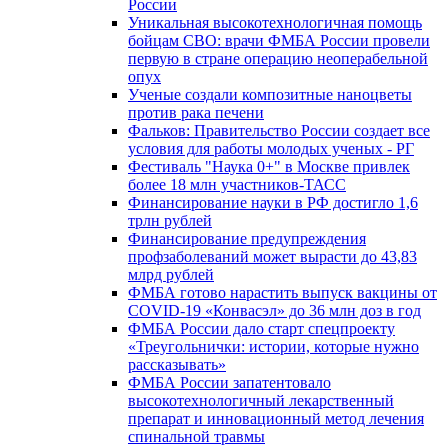
России
Уникальная высокотехнологичная помощь
бойцам СВО: врачи ФМБА России провели
первую в стране операцию неоперабельной
опух
Ученые создали композитные наноцветы
против рака печени
Фальков: Правительство России создает все
условия для работы молодых ученых - РГ
Фестиваль "Наука 0+" в Москве привлек
более 18 млн участников-ТАСС
Финансирование науки в РФ достигло 1,6
трлн рублей
Финансирование предупреждения
профзаболеваний может вырасти до 43,83
млрд рублей
ФМБА готово нарастить выпуск вакцины от
COVID-19 «Конвасэл» до 36 млн доз в год
ФМБА России дало старт спецпроекту
«Треугольнички: истории, которые нужно
рассказывать»
ФМБА России запатентовало
высокотехнологичный лекарственный
препарат и инновационный метод лечения
спинальной травмы