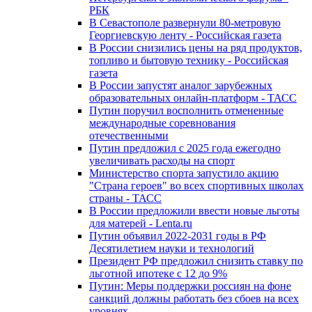
РБК
В Севастополе развернули 80-метровую
Георгиевскую ленту - Российская газета
В России снизились цены на ряд продуктов,
топливо и бытовую технику - Российская
газета
В России запустят аналог зарубежных
образовательных онлайн-платформ - ТАСС
Путин поручил восполнить отмененные
международные соревнования
отечественными
Путин предложил с 2025 года ежегодно
увеличивать расходы на спорт
Министерство спорта запустило акцию
"Страна героев" во всех спортивных школах
страны - ТАСС
В России предложили ввести новые льготы
для матерей - Lenta.ru
Путин объявил 2022-2031 годы в РФ
Десятилетием науки и технологий
Президент РФ предложил снизить ставку по
льготной ипотеке с 12 до 9%
Путин: Меры поддержки россиян на фоне
санкций должны работать без сбоев на всех
уровнях