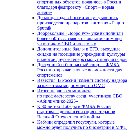
спортивных объектов появилось в России
благодаря федпроекту «Спорт – норма
жизни»
До конца года в России могут узаконить
производство препаратов в аптеках - Радио
Sputnik
Добровольцы «Добро.РФ» уже выполнили
более 650 тыс. заявок на оказание помощи
участникам СВО и их семьям
Дополнительные баллы к ЕГЭ, выходные,
скидки на посещение учреждений культуры
и многое другое теперь смогут получить дон
Доступный и безопасный спорт – ФМБА
России открывает новые возможности для
спортсменов
Известия: В России изменят систему надзора
за качеством медпомощи по ОМС
Итоги первого чемпионата
по профмастерству среди участников СВО
«Абилимпикс-2025»
К 80-летию Победы в ФМБА России
стартовала диспансеризация ветеранов
Великой Отечественной войны
Кабмин определил госуслуги, которые
можно будет получить по биометрии в МФЦ