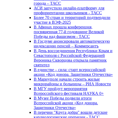
города – ТАСС
АСИ запустило онлайн-платформу для
профориентации школьников - ТАСС
Более 70 стран и территорий подтвердили
участие в ВЭФ-2025
В Афинах прошла конференция,
посвященная 77-й годовщине Великой
Победы над фашизмом - ТАСС
В Госдуме анонсировали автоматическую
индексацию пенсий – Коммерсантъ
В День воссоединения Республики Крым и
Севастополя с Российской Федерацией
Вероника Скворцова открыла памятник
святител
В единстве – сила: старт всероссийской
акции «Код донора. Защитники Отечества»
В Мариуполе начали строить жилые
микрорайоны и больницы – РИА Новости
В МГУ пройдут мероприятия
Всероссийского фестиваля НАУКА 0+
В Музее Победы подвели итоги
Всероссийской акции «Код донора.
Защитники Отечества»
В перечни "Круга добра" вошли детские
кардиологические операции - ТАСС