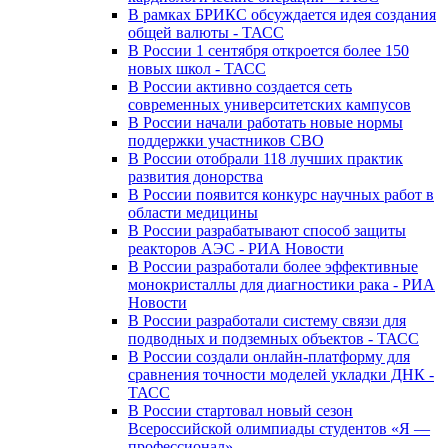
В рамках БРИКС обсуждается идея создания
общей валюты - ТАСС
В России 1 сентября откроется более 150
новых школ - ТАСС
В России активно создается сеть
современных университетских кампусов
В России начали работать новые нормы
поддержки участников СВО
В России отобрали 118 лучших практик
развития донорства
В России появится конкурс научных работ в
области медицины
В России разрабатывают способ защиты
реакторов АЭС - РИА Новости
В России разработали более эффективные
монокристаллы для диагностики рака - РИА
Новости
В России разработали систему связи для
подводных и подземных объектов - ТАСС
В России создали онлайн-платформу для
сравнения точности моделей укладки ДНК -
ТАСС
В России стартовал новый сезон
Всероссийской олимпиады студентов «Я —
профессионал»