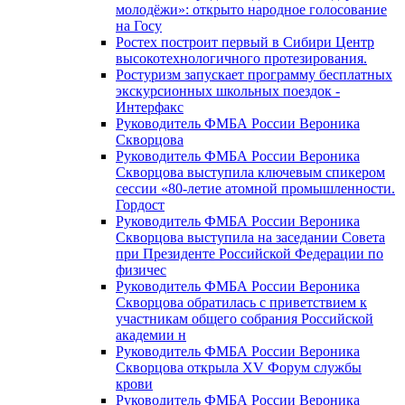
молодёжи»: открыто народное голосование
на Госу
Ростех построит первый в Сибири Центр
высокотехнологичного протезирования.
Ростуризм запускает программу бесплатных
экскурсионных школьных поездок -
Интерфакс
Руководитель ФМБА России Вероника
Скворцова
Руководитель ФМБА России Вероника
Скворцова выступила ключевым спикером
сессии «80-летие атомной промышленности.
Гордост
Руководитель ФМБА России Вероника
Скворцова выступила на заседании Совета
при Президенте Российской Федерации по
физичес
Руководитель ФМБА России Вероника
Скворцова обратилась с приветствием к
участникам общего собрания Российской
академии н
Руководитель ФМБА России Вероника
Скворцова открыла XV Форум службы
крови
Руководитель ФМБА России Вероника