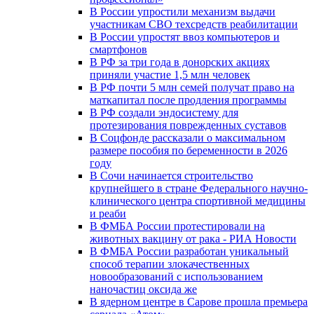
В России упростили механизм выдачи
участникам СВО техсредств реабилитации
В России упростят ввоз компьютеров и
смартфонов
В РФ за три года в донорских акциях
приняли участие 1,5 млн человек
В РФ почти 5 млн семей получат право на
маткапитал после продления программы
В РФ создали эндосистему для
протезирования поврежденных суставов
В Соцфонде рассказали о максимальном
размере пособия по беременности в 2026
году
В Сочи начинается строительство
крупнейшего в стране Федерального научно-
клинического центра спортивной медицины
и реаби
В ФМБА России протестировали на
животных вакцину от рака - РИА Новости
В ФМБА России разработан уникальный
способ терапии злокачественных
новообразований с использованием
наночастиц оксида же
В ядерном центре в Сарове прошла премьера