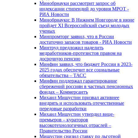
Минобрнауки рассмотрит запрос об
индексации стипендий до уровня МРОТ -
РИА Новости
Минобрнауки: В Нижнем Новгороде в июне
пройдет XI Всероссийский съезд молодых
ученых
Минпромторг заявил, что в России
достаточно запасов товаров - РИА Новости
Минтруд предложил наделить
медработников-протезистов правом на
досрочную пенсию
Минфин заявил, что бюджет России в 2023-
2025 годах обеспечит все социальные
обязательства – ТАСС
Минфин поддержал гарантирование
сбережений россиян в частных пенсионных
фондах – Коммерсантъ
Михаил Мишустин призвал активнее
внедрять и использовать отечественные
передовые разработки
Михаил Мишустин утвердил вице-
премьеров – кураторов
высокотехнологичных отраслей –
Правительство России
Мишустин снизил ставку по льготной