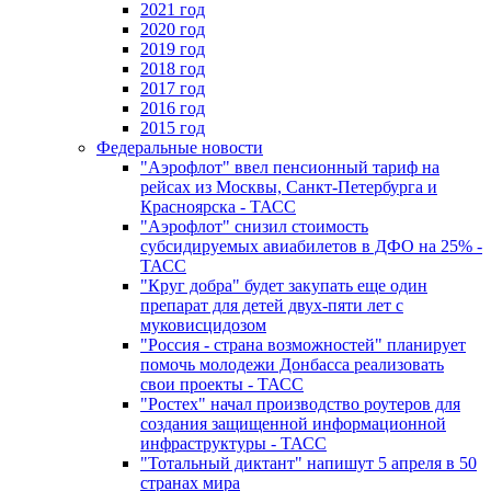
2021 год
2020 год
2019 год
2018 год
2017 год
2016 год
2015 год
Федеральные новости
"Аэрофлот" ввел пенсионный тариф на
рейсах из Москвы, Санкт-Петербурга и
Красноярска - ТАСС
"Аэрофлот" снизил стоимость
субсидируемых авиабилетов в ДФО на 25% -
ТАСС
"Круг добра" будет закупать еще один
препарат для детей двух-пяти лет с
муковисцидозом
"Россия - страна возможностей" планирует
помочь молодежи Донбасса реализовать
свои проекты - ТАСС
"Ростех" начал производство роутеров для
создания защищенной информационной
инфраструктуры - ТАСС
"Тотальный диктант" напишут 5 апреля в 50
странах мира