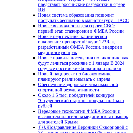
представят российские разработки в сфере
ИИ
Новая система образования позволит
поступать бесплатно в магистратуру - ТАСС
Новые возможности для героев СВО:
первый этап стажировки в ФМБА России
Новые перспективы клинической
онкологии: препарат «Ракурс 223Ra»,
разработанный ФМБА России, внедрен в
медицинскую прак
Новые правила посещения поликлиник: как
будут лечиться россияне с 1 января В 2024
году все российские больницы и поликл
Новый нацпроект по биоэкономике
планируют реализовывать с апреля
Обеспечение здоровья и максимальной
спортивной результативности
Около 1,5 тыс. победителей конкурса
"Студенческий стартап" получат по 1 млн
рублей
Передовые технологии ФМБА России и
высокотехнологичная медицинская помощь
для жителей Крыма
🇷🇺Поздравление Вероники Скворцовой с
78-летием создания системы Федерального