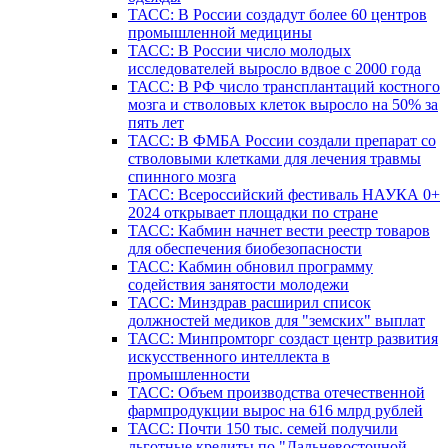
ТАСС: В России создадут более 60 центров
промышленной медицины
ТАСС: В России число молодых
исследователей выросло вдвое с 2000 года
ТАСС: В РФ число трансплантаций костного
мозга и стволовых клеток выросло на 50% за
пять лет
ТАСС: В ФМБА России создали препарат со
стволовыми клетками для лечения травмы
спинного мозга
ТАСС: Всероссийский фестиваль НАУКА 0+
2024 открывает площадки по стране
ТАСС: Кабмин начнет вести реестр товаров
для обеспечения биобезопасности
ТАСС: Кабмин обновил программу
содействия занятости молодежи
ТАСС: Минздрав расширил список
должностей медиков для "земских" выплат
ТАСС: Минпромторг создаст центр развития
искусственного интеллекта в
промышленности
ТАСС: Объем производства отечественной
фармпродукции вырос на 616 млрд рублей
ТАСС: Почти 150 тыс. семей получили
льготные кредиты по "Дальневосточной