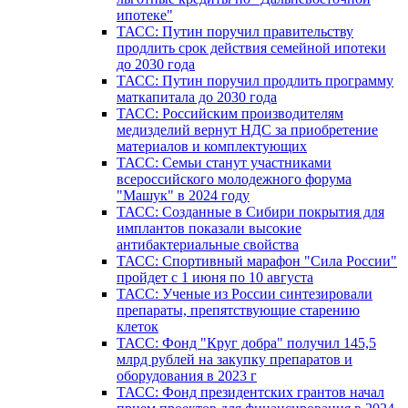
ипотеке"
ТАСС: Путин поручил правительству
продлить срок действия семейной ипотеки
до 2030 года
ТАСС: Путин поручил продлить программу
маткапитала до 2030 года
ТАСС: Российским производителям
медизделий вернут НДС за приобретение
материалов и комплектующих
ТАСС: Семьи станут участниками
всероссийского молодежного форума
"Машук" в 2024 году
ТАСС: Созданные в Сибири покрытия для
имплантов показали высокие
антибактериальные свойства
ТАСС: Спортивный марафон "Сила России"
пройдет с 1 июня по 10 августа
ТАСС: Ученые из России синтезировали
препараты, препятствующие старению
клеток
ТАСС: Фонд "Круг добра" получил 145,5
млрд рублей на закупку препаратов и
оборудования в 2023 г
ТАСС: Фонд президентских грантов начал