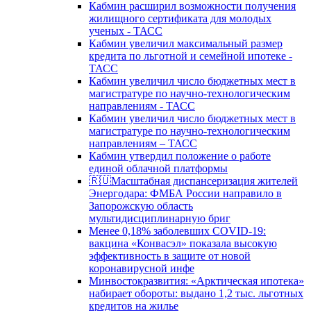
Кабмин расширил возможности получения
жилищного сертификата для молодых
ученых - ТАСС
Кабмин увеличил максимальный размер
кредита по льготной и семейной ипотеке -
ТАСС
Кабмин увеличил число бюджетных мест в
магистратуре по научно-технологическим
направлениям - ТАСС
Кабмин увеличил число бюджетных мест в
магистратуре по научно-технологическим
направлениям – ТАСС
Кабмин утвердил положение о работе
единой облачной платформы
🇷🇺Масштабная диспансеризация жителей
Энергодара: ФМБА России направило в
Запорожскую область
мультидисциплинарную бриг
Менее 0,18% заболевших COVID-19:
вакцина «Конвасэл» показала высокую
эффективность в защите от новой
коронавирусной инфе
Минвостокразвития: «Арктическая ипотека»
набирает обороты: выдано 1,2 тыс. льготных
кредитов на жилье