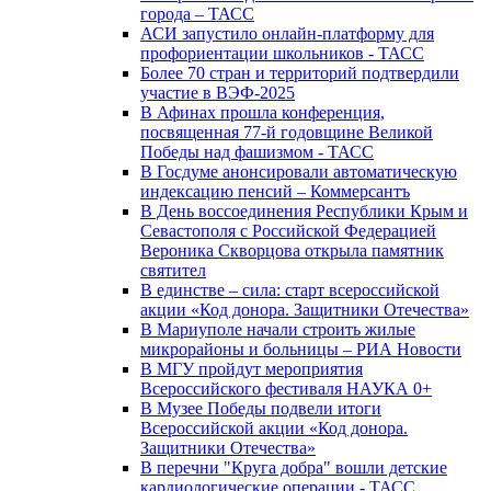
города – ТАСС
АСИ запустило онлайн-платформу для
профориентации школьников - ТАСС
Более 70 стран и территорий подтвердили
участие в ВЭФ-2025
В Афинах прошла конференция,
посвященная 77-й годовщине Великой
Победы над фашизмом - ТАСС
В Госдуме анонсировали автоматическую
индексацию пенсий – Коммерсантъ
В День воссоединения Республики Крым и
Севастополя с Российской Федерацией
Вероника Скворцова открыла памятник
святител
В единстве – сила: старт всероссийской
акции «Код донора. Защитники Отечества»
В Мариуполе начали строить жилые
микрорайоны и больницы – РИА Новости
В МГУ пройдут мероприятия
Всероссийского фестиваля НАУКА 0+
В Музее Победы подвели итоги
Всероссийской акции «Код донора.
Защитники Отечества»
В перечни "Круга добра" вошли детские
кардиологические операции - ТАСС