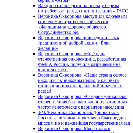
сериала «Атом»
Вакцина от аллергии на пыльцу березы
потребует от трех до пяти инъекций - ТАСС
Вероника Скворцова выступила ключевым
спикером в стратегической сессии
«Женщины за здоровое общество.
Сотрудничество без
Вероника Скворцова присоединилась к
традиционной доброй акции «Ёлка
желаний»
Вероника Скворцова: «Ещё одна
отечественная онковакцина, разработанная
ФМБА России, получила разрешение на
клиническое п
Вероника Скворцова: «Наша страна сейчас
находится в знаковом периоде расцвета
инновационных направлений и научных
разраб
Вероника Скворцова: «Создана уникальная
отечественная база данных популяционных
частот генетических вариантов населения
🇷🇺Вероника Скворцова: Донорство в
России – не только почетная и благородная
миссия, но и важнейшая государственная зад
Вероника Скворцова: Мы готовы к