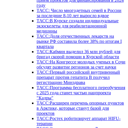
прием проектов для финансирования в 2024
году
ТАСС: Число многодетных семей в России
за последние 8-10 лет выросло вдвое
ТАСС:В Курске создали индивидуальные
экзоскелеты для реабилитационной
медицины
ТАСС:Доля отечественных лекарств на
рынке РФ составила более 38% по итогам I
квартала
ТАСС:Кабмин выделил 36 млн рублей для
бригад скорой помощи в Курской области
ТАСС:На Конгрессе молодых ученых в Сочи
обсудят развитие регионов за счет науки
ТАСС:Первый российский внутривенный
препарат против гепатита В получил
регистрацию Минздрава
ТАСС:Программа бесплатного переобучения
с 2025 года станет частью нацпроекта
"Кадры"
ТАСС:Расширен перечень опорных пунктов
в Арктике, которые станут базой для
проектов
ТАСС:Ростех роботизирует аппарат HIFU-
терапии