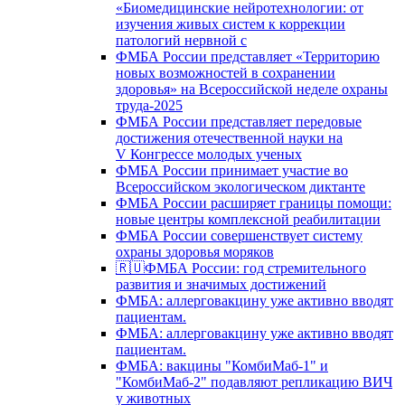
«Биомедицинские нейротехнологии: от
изучения живых систем к коррекции
патологий нервной с
ФМБА России представляет «Территорию
новых возможностей в сохранении
здоровья» на Всероссийской неделе охраны
труда-2025
ФМБА России представляет передовые
достижения отечественной науки на
V Конгрессе молодых ученых
ФМБА России принимает участие во
Всероссийском экологическом диктанте
ФМБА России расширяет границы помощи:
новые центры комплексной реабилитации
ФМБА России совершенствует систему
охраны здоровья моряков
🇷🇺ФМБА России: год стремительного
развития и значимых достижений
ФМБА: аллерговакцину уже активно вводят
пациентам.
ФМБА: аллерговакцину уже активно вводят
пациентам.
ФМБА: вакцины "КомбиМаб-1" и
"КомбиМаб-2" подавляют репликацию ВИЧ
у животных