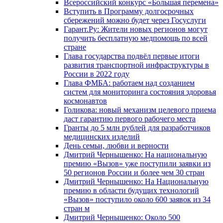
Всероссийский конкурс «Большая перемена»
Вступить в Программу долгосрочных
сбережений можно будет через Госуслуги
Гарант.Ру: Жители новых регионов могут
получить бесплатную медпомощь по всей
стране
Глава государства подвёл первые итоги
развития транспортной инфраструктуры в
России в 2022 году
Глава ФМБА: работаем над созданием
систем для мониторинга состояния здоровья
космонавтов
Голикова: новый механизм целевого приема
даст гарантию первого рабочего места
Гранты до 5 млн рублей для разработчиков
медицинских изделий
День семьи, любви и верности
Дмитрий Чернышенко: На национальную
премию «Вызов» уже поступили заявки из
50 регионов России и более чем 30 стран
Дмитрий Чернышенко: На Национальную
премию в области будущих технологий
«Вызов» поступило около 600 заявок из 34
стран м
Дмитрий Чернышенко: Около 500