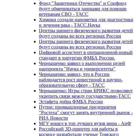
Фонд "Защитники Отечества" и Соцфонд
будут обмениваться данными для помощи
ветеранам СВО - ТАСС
Химики создали нанометки для диагностики
и лечения рака - ТАСС.Наука
Центры раннего физического развития детей
будут созданы во всех регионах России
Центры раннего физического развития детей
будут созданы во всех регионах России
Цифровой ассистент в операционной-новый
стандарт в хирургии ФМБА России.
Чернышенко заявил о выполнении целей
нацпроекта "Наука и университеты"
Чернышенко заявил, что в России
наблюдается рост инвестиций в научно-
образовательную сферу - ТАСС
Чернышенко: Игры стран БРИКС позволяют
укрепить связи между государствами-ТАСС
Эстафета добра ФМБА России
Путин: промышленные предприятия
"Ростеха" смогут занять внутренний рынок -
РИА Новости
МГУ вошел в топ лучших вузов мира - АиФ
Российский 3D-принтер для работы в
космосе разработали ученые Томского