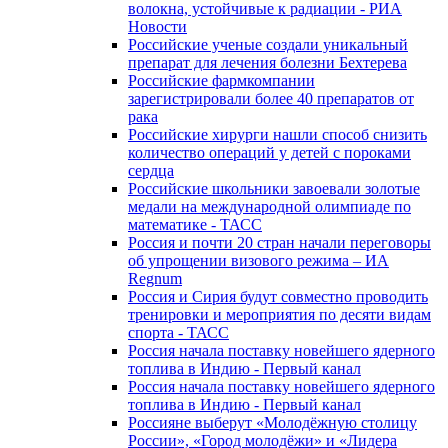
волокна, устойчивые к радиации - РИА
Новости
Российские ученые создали уникальный
препарат для лечения болезни Бехтерева
Российские фармкомпании
зарегистрировали более 40 препаратов от
рака
Российские хирурги нашли способ снизить
количество операций у детей с пороками
сердца
Российские школьники завоевали золотые
медали на международной олимпиаде по
математике - ТАСС
Россия и почти 20 стран начали переговоры
об упрощении визового режима – ИА
Regnum
Россия и Сирия будут совместно проводить
тренировки и мероприятия по десяти видам
спорта - ТАСС
Россия начала поставку новейшего ядерного
топлива в Индию - Первый канал
Россия начала поставку новейшего ядерного
топлива в Индию - Первый канал
Россияне выберут «Молодёжную столицу
России», «Город молодёжи» и «Лидера