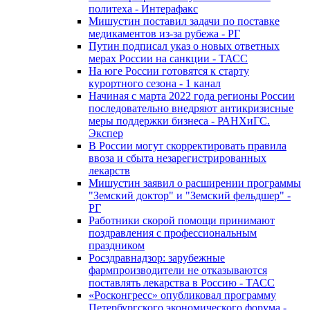
политеха - Интерафакс
Мишустин поставил задачи по поставке
медикаментов из-за рубежа - РГ
Путин подписал указ о новых ответных
мерах России на санкции - ТАСС
На юге России готовятся к старту
курортного сезона - 1 канал
Начиная с марта 2022 года регионы России
последовательно внедряют антикризисные
меры поддержки бизнеса - РАНХиГС.
Экспер
В России могут скорректировать правила
ввоза и сбыта незарегистрированных
лекарств
Мишустин заявил о расширении программы
"Земский доктор" и "Земский фельдшер" -
РГ
Работники скорой помощи принимают
поздравления с профессиональным
праздником
Росздравнадзор: зарубежные
фармпроизводители не отказываются
поставлять лекарства в Россию - ТАСС
«Росконгресс» опубликовал программу
Петербургского экономического форума -