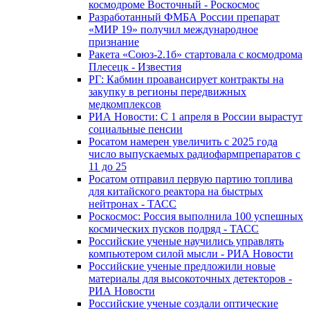
космодроме Восточный - Роскосмос
Разработанный ФМБА России препарат
«МИР 19» получил международное
признание
Ракета «Союз-2.1б» стартовала с космодрома
Плесецк - Известия
РГ: Кабмин проавансирует контракты на
закупку в регионы передвижных
медкомплексов
РИА Новости: С 1 апреля в России вырастут
социальные пенсии
Росатом намерен увеличить с 2025 года
число выпускаемых радиофармпрепаратов с
11 до 25
Росатом отправил первую партию топлива
для китайского реактора на быстрых
нейтронах - ТАСС
Роскосмос: Россия выполнила 100 успешных
космических пусков подряд - ТАСС
Российские ученые научились управлять
компьютером силой мысли - РИА Новости
Российские ученые предложили новые
материалы для высокоточных детекторов -
РИА Новости
Российские ученые создали оптические