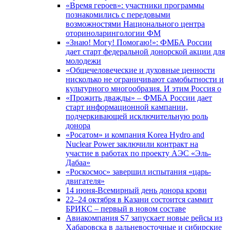
«Время героев»: участники программы
познакомились с передовыми
возможностями Национального центра
оториноларингологии ФМ
«Знаю! Могу! Помогаю!»: ФМБА России
дает старт федеральной донорской акции для
молодежи
«Общечеловеческие и духовные ценности
нисколько не ограничивают самобытности и
культурного многообразия. И этим Россия о
«Прожить дважды» – ФМБА России дает
старт информационной кампании,
подчеркивающей исключительную роль
донора
«Росатом» и компания Korea Hydro and
Nuclear Power заключили контракт на
участие в работах по проекту АЭС «Эль-
Дабаа»
«Роскосмос» завершил испытания «царь-
двигателя»
14 июня-Всемирный день донора крови
22–24 октября в Казани состоится саммит
БРИКС – первый в новом составе
Авиакомпания S7 запускает новые рейсы из
Хабаровска в дальневосточные и сибирские