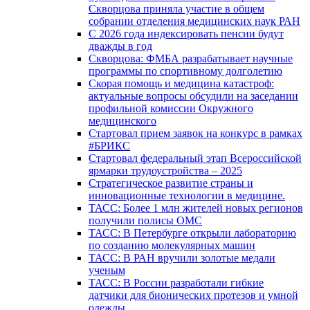
Скворцова приняла участие в общем
собрании отделения медицинских наук РАН
С 2026 года индексировать пенсии будут
дважды в год
Скворцова: ФМБА разрабатывает научные
программы по спортивному долголетию
Скорая помощь и медицина катастроф:
актуальные вопросы обсудили на заседании
профильной комиссии Окружного
медицинского
Стартовал прием заявок на конкурс в рамках
#БРИКС
Стартовал федеральный этап Всероссийской
ярмарки трудоустройства – 2025
Стратегическое развитие страны и
инновационные технологии в медицине.
ТАСС: Более 1 млн жителей новых регионов
получили полисы ОМС
ТАСС: В Петербурге открыли лабораторию
по созданию молекулярных машин
ТАСС: В РАН вручили золотые медали
ученым
ТАСС: В России разработали гибкие
датчики для бионических протезов и умной
одежды