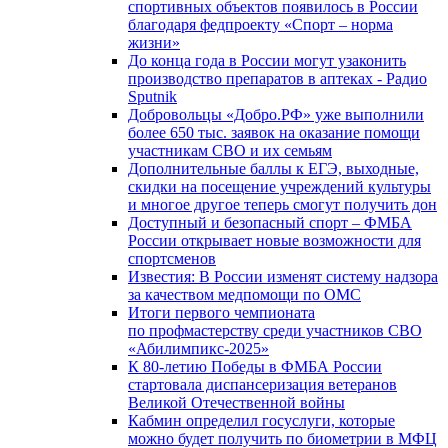
спортивных объектов появилось в России
благодаря федпроекту «Спорт – норма
жизни»
До конца года в России могут узаконить
производство препаратов в аптеках - Радио
Sputnik
Добровольцы «Добро.РФ» уже выполнили
более 650 тыс. заявок на оказание помощи
участникам СВО и их семьям
Дополнительные баллы к ЕГЭ, выходные,
скидки на посещение учреждений культуры
и многое другое теперь смогут получить дон
Доступный и безопасный спорт – ФМБА
России открывает новые возможности для
спортсменов
Известия: В России изменят систему надзора
за качеством медпомощи по ОМС
Итоги первого чемпионата
по профмастерству среди участников СВО
«Абилимпикс-2025»
К 80-летию Победы в ФМБА России
стартовала диспансеризация ветеранов
Великой Отечественной войны
Кабмин определил госуслуги, которые
можно будет получить по биометрии в МФЦ