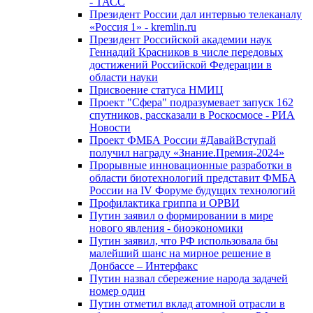
- ТАСС
Президент России дал интервью телеканалу
«Россия 1» - kremlin.ru
Президент Российской академии наук
Геннадий Красников в числе передовых
достижений Российской Федерации в
области науки
Присвоение статуса НМИЦ
Проект "Сфера" подразумевает запуск 162
спутников, рассказали в Роскосмосе - РИА
Новости
Проект ФМБА России #ДавайВступай
получил награду «Знание.Премия-2024»
Прорывные инновационные разработки в
области биотехнологий представит ФМБА
России на IV Форуме будущих технологий
Профилактика гриппа и ОРВИ
Путин заявил о формировании в мире
нового явления - биоэкономики
Путин заявил, что РФ использовала бы
малейший шанс на мирное решение в
Донбассе – Интерфакс
Путин назвал сбережение народа задачей
номер один
Путин отметил вклад атомной отрасли в