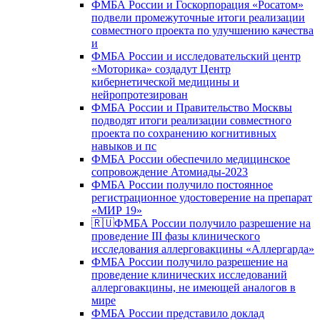
ФМБА России и Госкорпорация «Росатом»
подвели промежуточные итоги реализации
совместного проекта по улучшению качества
и
ФМБА России и исследовательский центр
«Моторика» создадут Центр
кибернетической медицины и
нейропротезирован
ФМБА России и Правительство Москвы
подводят итоги реализации совместного
проекта по сохранению когнитивных
навыков и пс
ФМБА России обеспечило медицинское
сопровождение Атомиады-2023
ФМБА России получило постоянное
регистрационное удостоверение на препарат
«МИР 19»
🇷🇺ФМБА России получило разрешение на
проведение III фазы клинического
исследования аллерговакцины «Аллергарда»
ФМБА России получило разрешение на
проведение клинических исследований
аллерговакцины, не имеющей аналогов в
мире
ФМБА России представило доклад