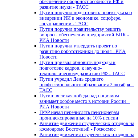
обеспечение обороноспособности РФ и
развитие науки - ТАСС
Путин поручил подготовить проект указа о
внедрении ИИ в экономике, соцсфере,
госуправлении - ТАСС
Путин поручил правительству решить
вопросы обеспечения предприятий ВПК -
РИА Новости
Путин поручил утвердить проект по
развитию робототехники до июля - РИА
Новости
Путин призвал обновить подходы к
подготовке кадров, к научно-
технологическому развитию РФ - ТАСС
Путин учредил День среднего
профессионального образования 2 октября –
ТАСС
Путин: великая победа над нацизмом
занимает особое место в истории России –
РИА Новости
ПФР начал перечислять пенсионерам
проиндексированные на 10% пенсии
Развитие движения студенческих отрядов на
космодроме Восточный - Роскосмос
Развитие движения студенческих отрядов на