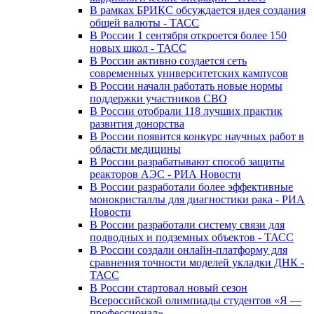
В рамках БРИКС обсуждается идея создания
общей валюты - ТАСС
В России 1 сентября откроется более 150
новых школ - ТАСС
В России активно создается сеть
современных университетских кампусов
В России начали работать новые нормы
поддержки участников СВО
В России отобрали 118 лучших практик
развития донорства
В России появится конкурс научных работ в
области медицины
В России разрабатывают способ защиты
реакторов АЭС - РИА Новости
В России разработали более эффективные
монокристаллы для диагностики рака - РИА
Новости
В России разработали систему связи для
подводных и подземных объектов - ТАСС
В России создали онлайн-платформу для
сравнения точности моделей укладки ДНК -
ТАСС
В России стартовал новый сезон
Всероссийской олимпиады студентов «Я —
профессионал»