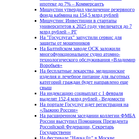
ипотеке до 7% – Коммерсантъ
Мишустин утвердил увеличение резервного
фонда кабмина на 154,5 млрд рублей
Мишустин: Инвестиции в стартапы
университетов к 2025 году увеличатся до 7
млрд рублей – РГ
На "Госуслугах" запустили сервис для
защиты от мошенников
На Балтийском заводе ОСК заложили
многофункциональное судно атомно-
технологического обслуживания «Владимир
Воробьев»
На бесплатные лекарства, медицинские
изделия и лечебное питание для льготных
категорий граждан будет направлено еще
свыш
На индексацию соцвыплат с 1 февраля
выделят 152,4 млрд рублей - Ведомости
На портале Госуслуг идет регистрация на
«Лыжню России»
На расширенном заседании коллегии ФМБА
России выступил Помощник Президента
Российской Федерации, Секретарь
Государственн
На фестивале "Наука 0+" в Москве