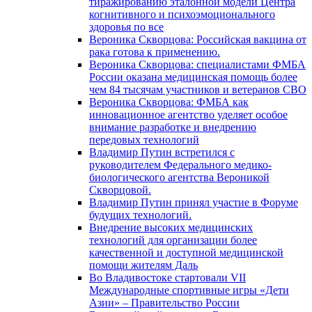
тиражированию эталонной модели Центра
когнитивного и психоэмоционального
здоровья по все
Вероника Скворцова: Российская вакцина от
рака готова к применению.
Вероника Скворцова: специалистами ФМБА
России оказана медицинская помощь более
чем 84 тысячам участников и ветеранов СВО
Вероника Скворцова: ФМБА как
инновационное агентство уделяет особое
внимание разработке и внедрению
передовых технологий
Владимир Путин встретился с
руководителем Федерального медико-
биологического агентства Вероникой
Скворцовой.
Владимир Путин принял участие в Форуме
будущих технологий.
Внедрение высоких медицинских
технологий для организации более
качественной и доступной медицинской
помощи жителям Даль
Во Владивостоке стартовали VII
Международные спортивные игры «Дети
Азии» – Правительство России