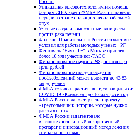
России
Уникальная высокотехнологичная помощь
бойцам СВО: врачи ФМБА России провели
первую в стране операцию неоперабельной
опух
Ученые создали композитные наноцветы
против рака печени
Фальков: Правительство России создает все
условия для работы молодых ученых - РГ
Фестиваль "Наука 0+" в Москве привлек
более 18 млн участников-ТАСС
Финансирование науки в РФ достигло 1,6
трлн рублей
Финансирование предупреждения
профзаболеваний может вырасти до 43,83
млрд рублей
ФМБА готово нарастить выпуск вакцины от
COVID-19 «Конвасэл» до 36 млн доз в год
ФМБА России дало старт спецпроекту
«Треугольнички: истории, которые нужно
рассказывать»
ФМБА России запатентовало
высокотехнологичный лекарственный
препарат и инновационный метод лечения
спинальной травмы