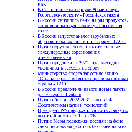
РБК
В Севастополе развернули 80-метровую
Георгиевскую ленту - Российская газета
В России снизились цены на ряд продуктов,
топливо и бытовую технику - Российская
газета
В России запустят аналог зарубежных
образовательных онлайн-платформ - ТАСС
Путин поручил восполнить отмененные
международные соревнования
отечественными
Путин предложил с 2025 года ежегодно
увеличивать расходы на спорт
Министерство спорта запустило акцию
"Страна героев" во всех спортивных школах
страны - ТАСС
В России предложили ввести новые льготы
для матерей - Lenta.ru
Путин объявил 2022-2031 годы в РФ
Десятилетием науки и технологий
Президент РФ предложил снизить ставку по
льготной ипотеке с 12 до 9%
Путин: Меры поддержки россиян на фоне
санкций должны работать без сбоев на всех
уровнях