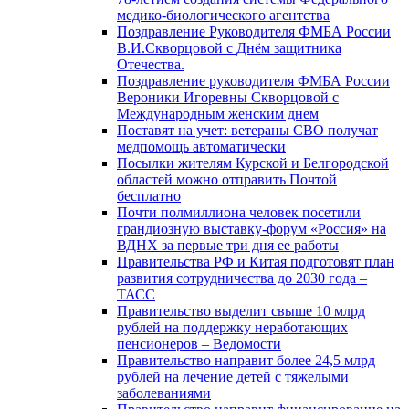
медико-биологического агентства
Поздравление Руководителя ФМБА России
В.И.Скворцовой с Днём защитника
Отечества.
Поздравление руководителя ФМБА России
Вероники Игоревны Скворцовой с
Международным женским днем
Поставят на учет: ветераны СВО получат
медпомощь автоматически
Посылки жителям Курской и Белгородской
областей можно отправить Почтой
бесплатно
Почти полмиллиона человек посетили
грандиозную выставку-форум «Россия» на
ВДНХ за первые три дня ее работы
Правительства РФ и Китая подготовят план
развития сотрудничества до 2030 года –
ТАСС
Правительство выделит свыше 10 млрд
рублей на поддержку неработающих
пенсионеров – Ведомости
Правительство направит более 24,5 млрд
рублей на лечение детей с тяжелыми
заболеваниями