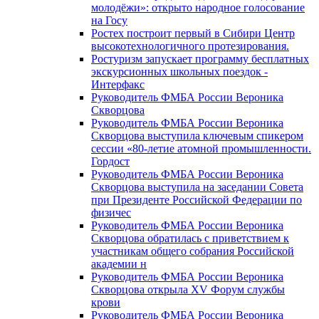
молодёжи»: открыто народное голосование
на Госу
Ростех построит первый в Сибири Центр
высокотехнологичного протезирования.
Ростуризм запускает программу бесплатных
экскурсионных школьных поездок -
Интерфакс
Руководитель ФМБА России Вероника
Скворцова
Руководитель ФМБА России Вероника
Скворцова выступила ключевым спикером
сессии «80-летие атомной промышленности.
Гордост
Руководитель ФМБА России Вероника
Скворцова выступила на заседании Совета
при Президенте Российской Федерации по
физичес
Руководитель ФМБА России Вероника
Скворцова обратилась с приветствием к
участникам общего собрания Российской
академии н
Руководитель ФМБА России Вероника
Скворцова открыла XV Форум службы
крови
Руководитель ФМБА России Вероника