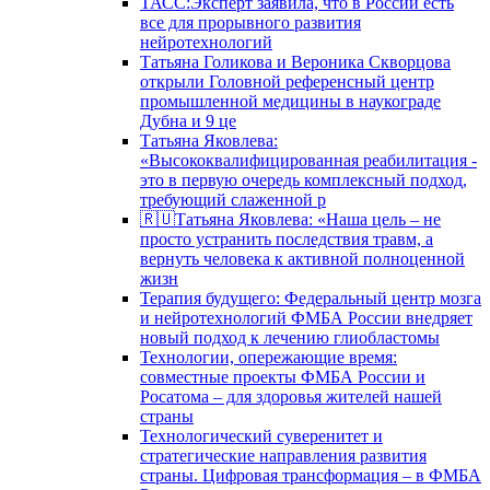
ТАСС:Эксперт заявила, что в России есть
все для прорывного развития
нейротехнологий
Татьяна Голикова и Вероника Скворцова
открыли Головной референсный центр
промышленной медицины в наукограде
Дубна и 9 це
Татьяна Яковлева:
«Высококвалифицированная реабилитация -
это в первую очередь комплексный подход,
требующий слаженной р
🇷🇺Татьяна Яковлева: «Наша цель – не
просто устранить последствия травм, а
вернуть человека к активной полноценной
жизн
Терапия будущего: Федеральный центр мозга
и нейротехнологий ФМБА России внедряет
новый подход к лечению глиобластомы
Технологии, опережающие время:
совместные проекты ФМБА России и
Росатома – для здоровья жителей нашей
страны
Технологический суверенитет и
стратегические направления развития
страны. Цифровая трансформация – в ФМБА