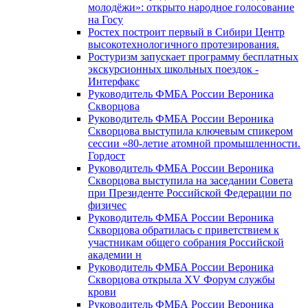
молодёжи»: открыто народное голосование
на Госу
Ростех построит первый в Сибири Центр
высокотехнологичного протезирования.
Ростуризм запускает программу бесплатных
экскурсионных школьных поездок -
Интерфакс
Руководитель ФМБА России Вероника
Скворцова
Руководитель ФМБА России Вероника
Скворцова выступила ключевым спикером
сессии «80-летие атомной промышленности.
Гордост
Руководитель ФМБА России Вероника
Скворцова выступила на заседании Совета
при Президенте Российской Федерации по
физичес
Руководитель ФМБА России Вероника
Скворцова обратилась с приветствием к
участникам общего собрания Российской
академии н
Руководитель ФМБА России Вероника
Скворцова открыла XV Форум службы
крови
Руководитель ФМБА России Вероника