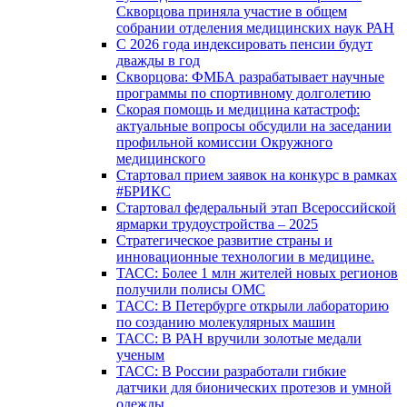
Скворцова приняла участие в общем
собрании отделения медицинских наук РАН
С 2026 года индексировать пенсии будут
дважды в год
Скворцова: ФМБА разрабатывает научные
программы по спортивному долголетию
Скорая помощь и медицина катастроф:
актуальные вопросы обсудили на заседании
профильной комиссии Окружного
медицинского
Стартовал прием заявок на конкурс в рамках
#БРИКС
Стартовал федеральный этап Всероссийской
ярмарки трудоустройства – 2025
Стратегическое развитие страны и
инновационные технологии в медицине.
ТАСС: Более 1 млн жителей новых регионов
получили полисы ОМС
ТАСС: В Петербурге открыли лабораторию
по созданию молекулярных машин
ТАСС: В РАН вручили золотые медали
ученым
ТАСС: В России разработали гибкие
датчики для бионических протезов и умной
одежды