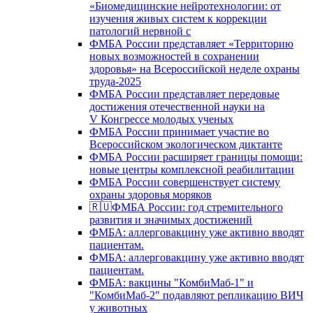
«Биомедицинские нейротехнологии: от
изучения живых систем к коррекции
патологий нервной с
ФМБА России представляет «Территорию
новых возможностей в сохранении
здоровья» на Всероссийской неделе охраны
труда-2025
ФМБА России представляет передовые
достижения отечественной науки на
V Конгрессе молодых ученых
ФМБА России принимает участие во
Всероссийском экологическом диктанте
ФМБА России расширяет границы помощи:
новые центры комплексной реабилитации
ФМБА России совершенствует систему
охраны здоровья моряков
🇷🇺ФМБА России: год стремительного
развития и значимых достижений
ФМБА: аллерговакцину уже активно вводят
пациентам.
ФМБА: аллерговакцину уже активно вводят
пациентам.
ФМБА: вакцины "КомбиМаб-1" и
"КомбиМаб-2" подавляют репликацию ВИЧ
у животных