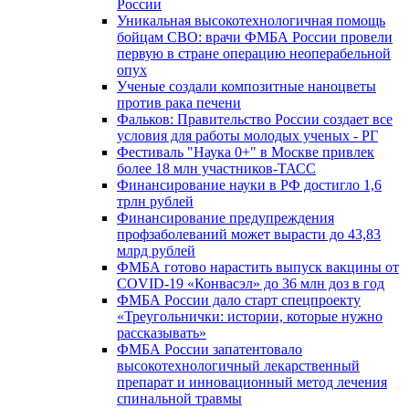
России
Уникальная высокотехнологичная помощь
бойцам СВО: врачи ФМБА России провели
первую в стране операцию неоперабельной
опух
Ученые создали композитные наноцветы
против рака печени
Фальков: Правительство России создает все
условия для работы молодых ученых - РГ
Фестиваль "Наука 0+" в Москве привлек
более 18 млн участников-ТАСС
Финансирование науки в РФ достигло 1,6
трлн рублей
Финансирование предупреждения
профзаболеваний может вырасти до 43,83
млрд рублей
ФМБА готово нарастить выпуск вакцины от
COVID-19 «Конвасэл» до 36 млн доз в год
ФМБА России дало старт спецпроекту
«Треугольнички: истории, которые нужно
рассказывать»
ФМБА России запатентовало
высокотехнологичный лекарственный
препарат и инновационный метод лечения
спинальной травмы