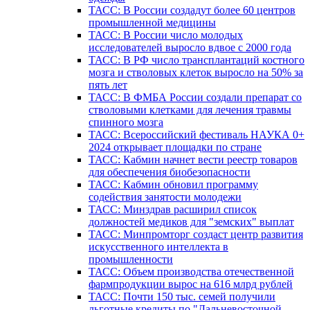
ТАСС: В России создадут более 60 центров
промышленной медицины
ТАСС: В России число молодых
исследователей выросло вдвое с 2000 года
ТАСС: В РФ число трансплантаций костного
мозга и стволовых клеток выросло на 50% за
пять лет
ТАСС: В ФМБА России создали препарат со
стволовыми клетками для лечения травмы
спинного мозга
ТАСС: Всероссийский фестиваль НАУКА 0+
2024 открывает площадки по стране
ТАСС: Кабмин начнет вести реестр товаров
для обеспечения биобезопасности
ТАСС: Кабмин обновил программу
содействия занятости молодежи
ТАСС: Минздрав расширил список
должностей медиков для "земских" выплат
ТАСС: Минпромторг создаст центр развития
искусственного интеллекта в
промышленности
ТАСС: Объем производства отечественной
фармпродукции вырос на 616 млрд рублей
ТАСС: Почти 150 тыс. семей получили
льготные кредиты по "Дальневосточной