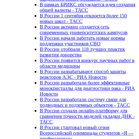
В рамках БРИКС обсуждается идея создания
общей валюты - ТАСС
В России 1 сентября откроется более 150
новых школ - ТАСС
В России активно создается сеть
современных университетских кампусов
В России начали работать новые нормы
поддержки участников СВО
В России отобрали 118 лучших практик
развития донорства
В России появится конкурс научных работ в
области медицины
В России разрабатывают способ защиты
реакторов АЭС - РИА Новости
В России разработали более эффективные
монокристаллы для диагностики рака - РИА
Новости
В России разработали систему связи для
подводных и подземных объектов - ТАСС
В России создали онлайн-платформу для
сравнения точности моделей укладки ДНК -
ТАСС
В России стартовал новый сезон
Всероссийской олимпиады студентов «Я —
профессионал»