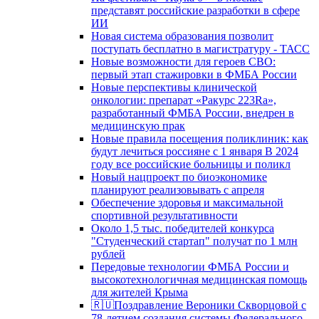
представят российские разработки в сфере
ИИ
Новая система образования позволит
поступать бесплатно в магистратуру - ТАСС
Новые возможности для героев СВО:
первый этап стажировки в ФМБА России
Новые перспективы клинической
онкологии: препарат «Ракурс 223Ra»,
разработанный ФМБА России, внедрен в
медицинскую прак
Новые правила посещения поликлиник: как
будут лечиться россияне с 1 января В 2024
году все российские больницы и поликл
Новый нацпроект по биоэкономике
планируют реализовывать с апреля
Обеспечение здоровья и максимальной
спортивной результативности
Около 1,5 тыс. победителей конкурса
"Студенческий стартап" получат по 1 млн
рублей
Передовые технологии ФМБА России и
высокотехнологичная медицинская помощь
для жителей Крыма
🇷🇺Поздравление Вероники Скворцовой с
78-летием создания системы Федерального