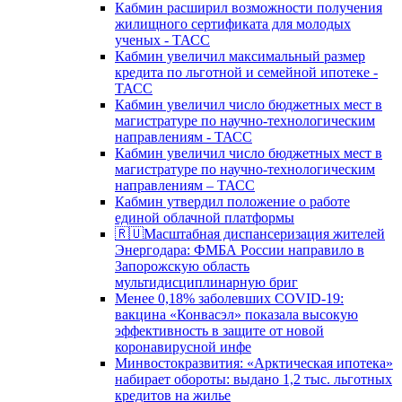
Кабмин расширил возможности получения
жилищного сертификата для молодых
ученых - ТАСС
Кабмин увеличил максимальный размер
кредита по льготной и семейной ипотеке -
ТАСС
Кабмин увеличил число бюджетных мест в
магистратуре по научно-технологическим
направлениям - ТАСС
Кабмин увеличил число бюджетных мест в
магистратуре по научно-технологическим
направлениям – ТАСС
Кабмин утвердил положение о работе
единой облачной платформы
🇷🇺Масштабная диспансеризация жителей
Энергодара: ФМБА России направило в
Запорожскую область
мультидисциплинарную бриг
Менее 0,18% заболевших COVID-19:
вакцина «Конвасэл» показала высокую
эффективность в защите от новой
коронавирусной инфе
Минвостокразвития: «Арктическая ипотека»
набирает обороты: выдано 1,2 тыс. льготных
кредитов на жилье