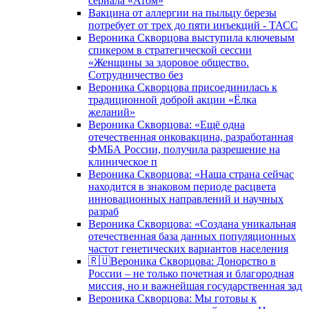
сериала «Атом»
Вакцина от аллергии на пыльцу березы
потребует от трех до пяти инъекций - ТАСС
Вероника Скворцова выступила ключевым
спикером в стратегической сессии
«Женщины за здоровое общество.
Сотрудничество без
Вероника Скворцова присоединилась к
традиционной доброй акции «Ёлка
желаний»
Вероника Скворцова: «Ещё одна
отечественная онковакцина, разработанная
ФМБА России, получила разрешение на
клиническое п
Вероника Скворцова: «Наша страна сейчас
находится в знаковом периоде расцвета
инновационных направлений и научных
разраб
Вероника Скворцова: «Создана уникальная
отечественная база данных популяционных
частот генетических вариантов населения
🇷🇺Вероника Скворцова: Донорство в
России – не только почетная и благородная
миссия, но и важнейшая государственная зад
Вероника Скворцова: Мы готовы к