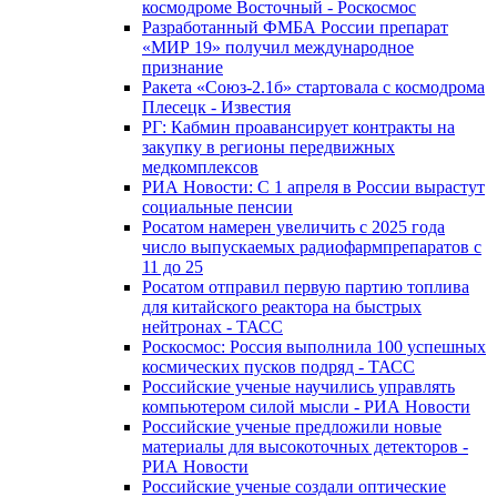
космодроме Восточный - Роскосмос
Разработанный ФМБА России препарат
«МИР 19» получил международное
признание
Ракета «Союз-2.1б» стартовала с космодрома
Плесецк - Известия
РГ: Кабмин проавансирует контракты на
закупку в регионы передвижных
медкомплексов
РИА Новости: С 1 апреля в России вырастут
социальные пенсии
Росатом намерен увеличить с 2025 года
число выпускаемых радиофармпрепаратов с
11 до 25
Росатом отправил первую партию топлива
для китайского реактора на быстрых
нейтронах - ТАСС
Роскосмос: Россия выполнила 100 успешных
космических пусков подряд - ТАСС
Российские ученые научились управлять
компьютером силой мысли - РИА Новости
Российские ученые предложили новые
материалы для высокоточных детекторов -
РИА Новости
Российские ученые создали оптические