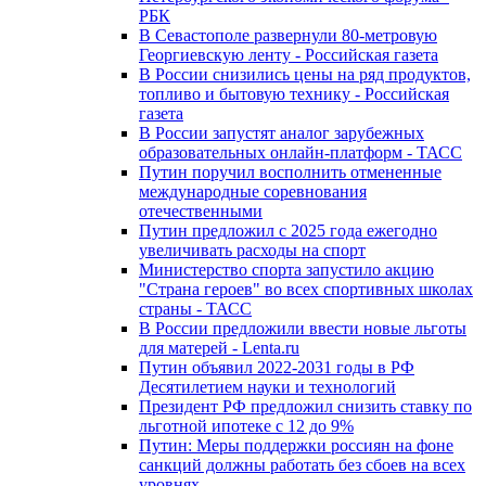
РБК
В Севастополе развернули 80-метровую
Георгиевскую ленту - Российская газета
В России снизились цены на ряд продуктов,
топливо и бытовую технику - Российская
газета
В России запустят аналог зарубежных
образовательных онлайн-платформ - ТАСС
Путин поручил восполнить отмененные
международные соревнования
отечественными
Путин предложил с 2025 года ежегодно
увеличивать расходы на спорт
Министерство спорта запустило акцию
"Страна героев" во всех спортивных школах
страны - ТАСС
В России предложили ввести новые льготы
для матерей - Lenta.ru
Путин объявил 2022-2031 годы в РФ
Десятилетием науки и технологий
Президент РФ предложил снизить ставку по
льготной ипотеке с 12 до 9%
Путин: Меры поддержки россиян на фоне
санкций должны работать без сбоев на всех
уровнях