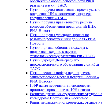
обеспечение обороноспособности РФ и
развитие науки - ТАСС
Путин поручил подготовить проект указа о
внедрении ИИ в экономике, соцсфере,
госуправлении - ТАСС
Путин поручил правительству решить
вопросы обеспечения предприятий ВПК -
РИА Новости
Путин поручил утвердить проект по
развитию робототехники до июля - РИА
Новости
Путин призвал обновить подходы к
подготовке кадров, к научно-
технологическому развитию РФ - ТАСС
Путин учредил День среднего
профессионального образования 2 октября –
ТАСС
Путин: великая победа над нацизмом
занимает особое место в истории России –
РИА Новости
ПФР начал перечислять пенсионерам
проиндексированные на 10% пенсии
Развитие движения студенческих отрядов на
космодроме Восточный - Роскосмос
Развитие движения студенческих отрядов на