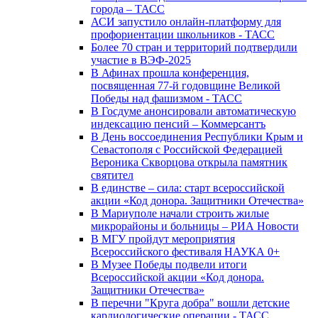
города – ТАСС
АСИ запустило онлайн-платформу для
профориентации школьников - ТАСС
Более 70 стран и территорий подтвердили
участие в ВЭФ-2025
В Афинах прошла конференция,
посвященная 77-й годовщине Великой
Победы над фашизмом - ТАСС
В Госдуме анонсировали автоматическую
индексацию пенсий – Коммерсантъ
В День воссоединения Республики Крым и
Севастополя с Российской Федерацией
Вероника Скворцова открыла памятник
святител
В единстве – сила: старт всероссийской
акции «Код донора. Защитники Отечества»
В Мариуполе начали строить жилые
микрорайоны и больницы – РИА Новости
В МГУ пройдут мероприятия
Всероссийского фестиваля НАУКА 0+
В Музее Победы подвели итоги
Всероссийской акции «Код донора.
Защитники Отечества»
В перечни "Круга добра" вошли детские
кардиологические операции - ТАСС