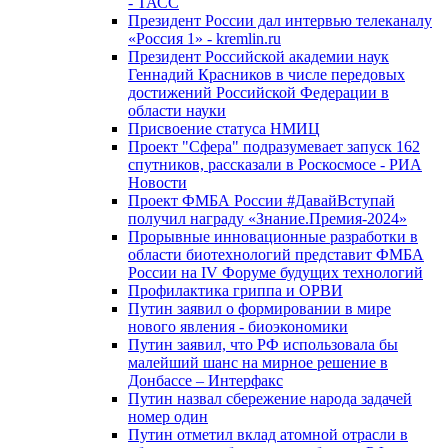
- ТАСС
Президент России дал интервью телеканалу
«Россия 1» - kremlin.ru
Президент Российской академии наук
Геннадий Красников в числе передовых
достижений Российской Федерации в
области науки
Присвоение статуса НМИЦ
Проект "Сфера" подразумевает запуск 162
спутников, рассказали в Роскосмосе - РИА
Новости
Проект ФМБА России #ДавайВступай
получил награду «Знание.Премия-2024»
Прорывные инновационные разработки в
области биотехнологий представит ФМБА
России на IV Форуме будущих технологий
Профилактика гриппа и ОРВИ
Путин заявил о формировании в мире
нового явления - биоэкономики
Путин заявил, что РФ использовала бы
малейший шанс на мирное решение в
Донбассе – Интерфакс
Путин назвал сбережение народа задачей
номер один
Путин отметил вклад атомной отрасли в