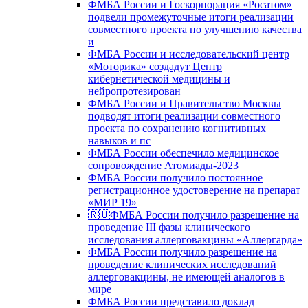
ФМБА России и Госкорпорация «Росатом»
подвели промежуточные итоги реализации
совместного проекта по улучшению качества
и
ФМБА России и исследовательский центр
«Моторика» создадут Центр
кибернетической медицины и
нейропротезирован
ФМБА России и Правительство Москвы
подводят итоги реализации совместного
проекта по сохранению когнитивных
навыков и пс
ФМБА России обеспечило медицинское
сопровождение Атомиады-2023
ФМБА России получило постоянное
регистрационное удостоверение на препарат
«МИР 19»
🇷🇺ФМБА России получило разрешение на
проведение III фазы клинического
исследования аллерговакцины «Аллергарда»
ФМБА России получило разрешение на
проведение клинических исследований
аллерговакцины, не имеющей аналогов в
мире
ФМБА России представило доклад