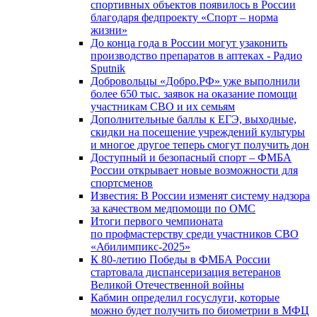
спортивных объектов появилось в России
благодаря федпроекту «Спорт – норма
жизни»
До конца года в России могут узаконить
производство препаратов в аптеках - Радио
Sputnik
Добровольцы «Добро.РФ» уже выполнили
более 650 тыс. заявок на оказание помощи
участникам СВО и их семьям
Дополнительные баллы к ЕГЭ, выходные,
скидки на посещение учреждений культуры
и многое другое теперь смогут получить дон
Доступный и безопасный спорт – ФМБА
России открывает новые возможности для
спортсменов
Известия: В России изменят систему надзора
за качеством медпомощи по ОМС
Итоги первого чемпионата
по профмастерству среди участников СВО
«Абилимпикс-2025»
К 80-летию Победы в ФМБА России
стартовала диспансеризация ветеранов
Великой Отечественной войны
Кабмин определил госуслуги, которые
можно будет получить по биометрии в МФЦ