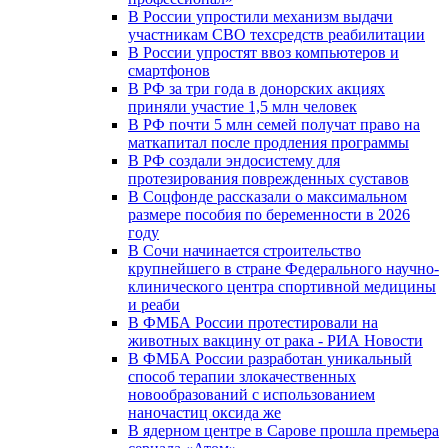
В России упростили механизм выдачи
участникам СВО техсредств реабилитации
В России упростят ввоз компьютеров и
смартфонов
В РФ за три года в донорских акциях
приняли участие 1,5 млн человек
В РФ почти 5 млн семей получат право на
маткапитал после продления программы
В РФ создали эндосистему для
протезирования поврежденных суставов
В Соцфонде рассказали о максимальном
размере пособия по беременности в 2026
году
В Сочи начинается строительство
крупнейшего в стране Федерального научно-
клинического центра спортивной медицины
и реаби
В ФМБА России протестировали на
животных вакцину от рака - РИА Новости
В ФМБА России разработан уникальный
способ терапии злокачественных
новообразований с использованием
наночастиц оксида же
В ядерном центре в Сарове прошла премьера