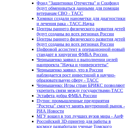
Фонд "Защитники Отечества" и Соцфонд
будут обмениваться данными для помощи
ветеранам СВО - ТАСС
Химики создали нанометки для диагностики
и лечения рака - ТАСС.Наука
Центры раннего физического развития детей
будут созданы во всех регионах России
Центры раннего физического развития детей
будут созданы во всех регионах России
Цифровой ассистент в операционной-новый
стандарт в хирургии ФМБА России.
Чернышенко заявил о выполнении целей
нацпроекта "Наука и университеты"
Чернышенко заявил, что в России
наблюдается рост инвестиций в научно-
образовательную сферу - ТАСС
Чернышенко: Игры стран БРИКС позволяют
укрепить связи между государствами-ТАСС
Эстафета добра ФМБА России
Путин: промышленные предприятия
"Ростеха" смогут занять внутренний рынок -
РИА Новости
МГУ вошел в топ лучших вузов мира - АиФ
Российский 3D-принтер для работы в
космосе разработали ученые Томского