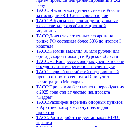
прием проектов для финансирования в 2024
году
ТАСС: Число многодетных семей в России
за последние 8-10 лет выросло вдвое
ТАСС:В Курске создали индивидуальные
экзоскелеты для реабилитационной
медицины
ТАСС:Доля отечественных лекарств на
рынке РФ составила более 38% по итогам I
квартала
ТАСС:Кабмин выделил 36 млн рублей для
бригад скорой помощи в Курской области
ТАСС:На Конгрессе молодых ученых в Сочи
обсудят развитие регионов за счет науки
ТАСС:Первый российский внутривенный
препарат против гепатита В получил
регистрацию Минздрава
ТАСС:Программа бесплатного переобучения
с 2025 года станет частью нацпроекта
"Кадры"
ТАСС:Расширен перечень опорных пунктов
в Арктике, которые станут базой для
проектов
ТАСС:Ростех роботизирует аппарат HIFU-
терапии