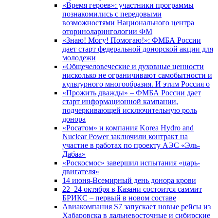
«Время героев»: участники программы
познакомились с передовыми
возможностями Национального центра
оториноларингологии ФМ
«Знаю! Могу! Помогаю!»: ФМБА России
дает старт федеральной донорской акции для
молодежи
«Общечеловеческие и духовные ценности
нисколько не ограничивают самобытности и
культурного многообразия. И этим Россия о
«Прожить дважды» – ФМБА России дает
старт информационной кампании,
подчеркивающей исключительную роль
донора
«Росатом» и компания Korea Hydro and
Nuclear Power заключили контракт на
участие в работах по проекту АЭС «Эль-
Дабаа»
«Роскосмос» завершил испытания «царь-
двигателя»
14 июня-Всемирный день донора крови
22–24 октября в Казани состоится саммит
БРИКС – первый в новом составе
Авиакомпания S7 запускает новые рейсы из
Хабаровска в дальневосточные и сибирские