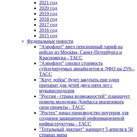
2021 год
2020 год
2019 год
2018 год
2017 год
2016 год
2015 год
Федеральные новости
"Аэрофлот" ввел пенсионный тариф на
рейсах из Москвы, Санкт-Петербурга и
Красноярска - ТАСС
"Аэрофлот" снизил стоимость
субсидируемых авиабилетов в ДФО на 25% -
ТАСС
"Круг добра" будет закупать еще один
препарат для детей двух-пяти лет с
муковисцидозом
"Россия - страна возможностей" планирует
помочь молодежи Донбасса реализовать
свои проекты - ТАСС
"Ростех" начал производство роутеров для
создания защищенной информационной
инфраструктуры - ТАСС
"Тотальный диктант" напишут 5 апреля в 50
странах мира