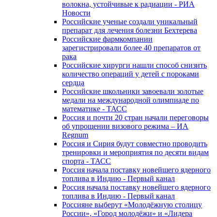
волокна, устойчивые к радиации - РИА
Новости
Российские ученые создали уникальный
препарат для лечения болезни Бехтерева
Российские фармкомпании
зарегистрировали более 40 препаратов от
рака
Российские хирурги нашли способ снизить
количество операций у детей с пороками
сердца
Российские школьники завоевали золотые
медали на международной олимпиаде по
математике - ТАСС
Россия и почти 20 стран начали переговоры
об упрощении визового режима – ИА
Regnum
Россия и Сирия будут совместно проводить
тренировки и мероприятия по десяти видам
спорта - ТАСС
Россия начала поставку новейшего ядерного
топлива в Индию - Первый канал
Россия начала поставку новейшего ядерного
топлива в Индию - Первый канал
Россияне выберут «Молодёжную столицу
России», «Город молодёжи» и «Лидера