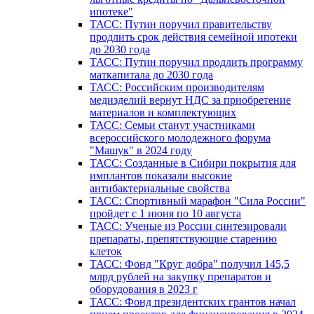
ипотеке"
ТАСС: Путин поручил правительству
продлить срок действия семейной ипотеки
до 2030 года
ТАСС: Путин поручил продлить программу
маткапитала до 2030 года
ТАСС: Российским производителям
медизделий вернут НДС за приобретение
материалов и комплектующих
ТАСС: Семьи станут участниками
всероссийского молодежного форума
"Машук" в 2024 году
ТАСС: Созданные в Сибири покрытия для
имплантов показали высокие
антибактериальные свойства
ТАСС: Спортивный марафон "Сила России"
пройдет с 1 июня по 10 августа
ТАСС: Ученые из России синтезировали
препараты, препятствующие старению
клеток
ТАСС: Фонд "Круг добра" получил 145,5
млрд рублей на закупку препаратов и
оборудования в 2023 г
ТАСС: Фонд президентских грантов начал