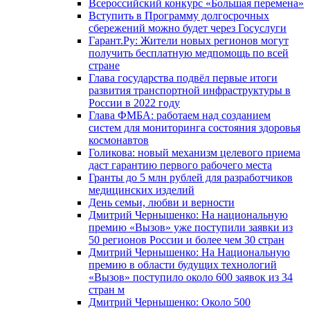
Всероссийский конкурс «Большая перемена»
Вступить в Программу долгосрочных
сбережений можно будет через Госуслуги
Гарант.Ру: Жители новых регионов могут
получить бесплатную медпомощь по всей
стране
Глава государства подвёл первые итоги
развития транспортной инфраструктуры в
России в 2022 году
Глава ФМБА: работаем над созданием
систем для мониторинга состояния здоровья
космонавтов
Голикова: новый механизм целевого приема
даст гарантию первого рабочего места
Гранты до 5 млн рублей для разработчиков
медицинских изделий
День семьи, любви и верности
Дмитрий Чернышенко: На национальную
премию «Вызов» уже поступили заявки из
50 регионов России и более чем 30 стран
Дмитрий Чернышенко: На Национальную
премию в области будущих технологий
«Вызов» поступило около 600 заявок из 34
стран м
Дмитрий Чернышенко: Около 500