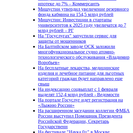
ипотеке до 7% – Коммерсантъ
Мишустин утвердил увеличение резервного
фонда кабмина на 154,5 млрд рублей
Мишустин: Инвестиции в стартапы
университетов к 2025 году увеличатся до 7
млрд рублей – РГ
На "Госуслугах" запустили сервис для
защиты от мошенников
На Балтийском заводе ОСК заложили
многофункциональное судно атомно-
технологического обслуживания «Владимир
Воробьев»
На бесплатные лекарства, медицинские
изделия и лечебное питание для льготных
категорий граждан будет направлено еще
свыш
На индексацию соцвыплат с 1 февраля
выделят 152,4 млрд рублей - Ведомости
На портале Госуслуг идет регистрация на
«Лыжню России»
На расширенном заседании коллегии ФМБА
России выступил Помощник Президента
Российской Федерации, Секретарь
Государственн
На фестивале "Наука 0+" в Москве