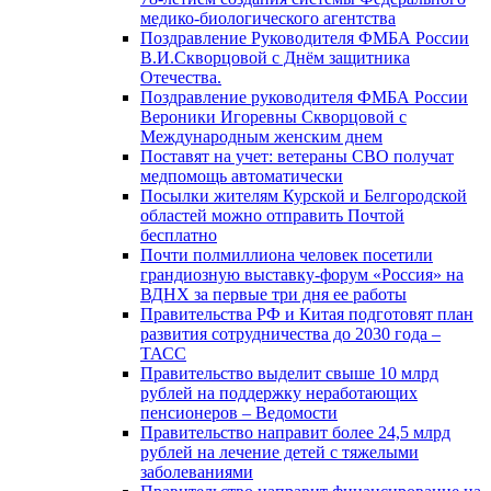
медико-биологического агентства
Поздравление Руководителя ФМБА России
В.И.Скворцовой с Днём защитника
Отечества.
Поздравление руководителя ФМБА России
Вероники Игоревны Скворцовой с
Международным женским днем
Поставят на учет: ветераны СВО получат
медпомощь автоматически
Посылки жителям Курской и Белгородской
областей можно отправить Почтой
бесплатно
Почти полмиллиона человек посетили
грандиозную выставку-форум «Россия» на
ВДНХ за первые три дня ее работы
Правительства РФ и Китая подготовят план
развития сотрудничества до 2030 года –
ТАСС
Правительство выделит свыше 10 млрд
рублей на поддержку неработающих
пенсионеров – Ведомости
Правительство направит более 24,5 млрд
рублей на лечение детей с тяжелыми
заболеваниями