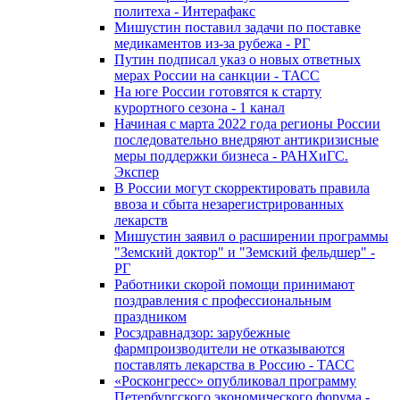
политеха - Интерафакс
Мишустин поставил задачи по поставке
медикаментов из-за рубежа - РГ
Путин подписал указ о новых ответных
мерах России на санкции - ТАСС
На юге России готовятся к старту
курортного сезона - 1 канал
Начиная с марта 2022 года регионы России
последовательно внедряют антикризисные
меры поддержки бизнеса - РАНХиГС.
Экспер
В России могут скорректировать правила
ввоза и сбыта незарегистрированных
лекарств
Мишустин заявил о расширении программы
"Земский доктор" и "Земский фельдшер" -
РГ
Работники скорой помощи принимают
поздравления с профессиональным
праздником
Росздравнадзор: зарубежные
фармпроизводители не отказываются
поставлять лекарства в Россию - ТАСС
«Росконгресс» опубликовал программу
Петербургского экономического форума -