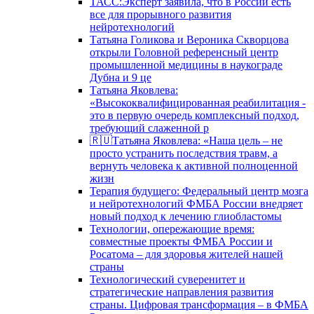
ТАСС:Эксперт заявила, что в России есть
все для прорывного развития
нейротехнологий
Татьяна Голикова и Вероника Скворцова
открыли Головной референсный центр
промышленной медицины в наукограде
Дубна и 9 це
Татьяна Яковлева:
«Высококвалифицированная реабилитация -
это в первую очередь комплексный подход,
требующий слаженной р
🇷🇺Татьяна Яковлева: «Наша цель – не
просто устранить последствия травм, а
вернуть человека к активной полноценной
жизн
Терапия будущего: Федеральный центр мозга
и нейротехнологий ФМБА России внедряет
новый подход к лечению глиобластомы
Технологии, опережающие время:
совместные проекты ФМБА России и
Росатома – для здоровья жителей нашей
страны
Технологический суверенитет и
стратегические направления развития
страны. Цифровая трансформация – в ФМБА