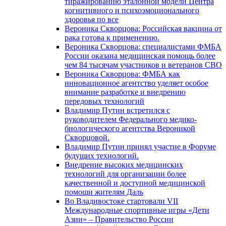
тиражированию эталонной модели Центра
когнитивного и психоэмоционального
здоровья по все
Вероника Скворцова: Российская вакцина от
рака готова к применению.
Вероника Скворцова: специалистами ФМБА
России оказана медицинская помощь более
чем 84 тысячам участников и ветеранов СВО
Вероника Скворцова: ФМБА как
инновационное агентство уделяет особое
внимание разработке и внедрению
передовых технологий
Владимир Путин встретился с
руководителем Федерального медико-
биологического агентства Вероникой
Скворцовой.
Владимир Путин принял участие в Форуме
будущих технологий.
Внедрение высоких медицинских
технологий для организации более
качественной и доступной медицинской
помощи жителям Даль
Во Владивостоке стартовали VII
Международные спортивные игры «Дети
Азии» – Правительство России