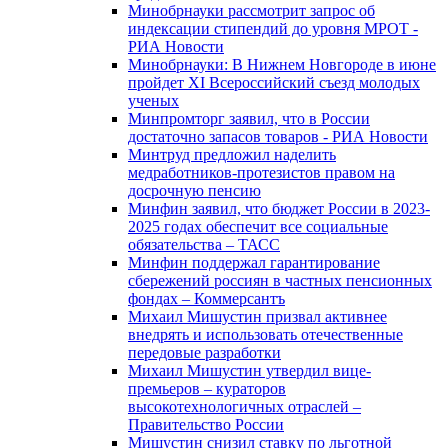
Минобрнауки рассмотрит запрос об
индексации стипендий до уровня МРОТ -
РИА Новости
Минобрнауки: В Нижнем Новгороде в июне
пройдет XI Всероссийский съезд молодых
ученых
Минпромторг заявил, что в России
достаточно запасов товаров - РИА Новости
Минтруд предложил наделить
медработников-протезистов правом на
досрочную пенсию
Минфин заявил, что бюджет России в 2023-
2025 годах обеспечит все социальные
обязательства – ТАСС
Минфин поддержал гарантирование
сбережений россиян в частных пенсионных
фондах – Коммерсантъ
Михаил Мишустин призвал активнее
внедрять и использовать отечественные
передовые разработки
Михаил Мишустин утвердил вице-
премьеров – кураторов
высокотехнологичных отраслей –
Правительство России
Мишустин снизил ставку по льготной