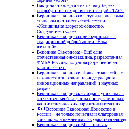
сериала «Атом»
Вакцина от аллергии на пыльцу березы
потребует от трех до пяти инъекций - ТАСС
Вероника Скворцова выступила ключевым
спикером в стратегической сессии
«Женщины за здоровое общество.
Сотрудничество без
Вероника Скворцова присоединилась к
традиционной доброй акции «Ёлка
желаний»
Вероника Скворцова: «Ещё одна
отечественная онковакцина, разработанная
ФМБА России, получила разрешение на
клиническое п
Вероника Скворцова: «Наша страна сейчас
находится в знаковом периоде расцвета
инновационных направлений и научных
разраб
Вероника Скворцова: «Создана уникальная
отечественная база данных популяционных
частот генетических вариантов населения
🇷🇺Вероника Скворцова: Донорство в
России – не только почетная и благородная
миссия, но и важнейшая государственная зад
Вероника Скворцова: Мы готовы к