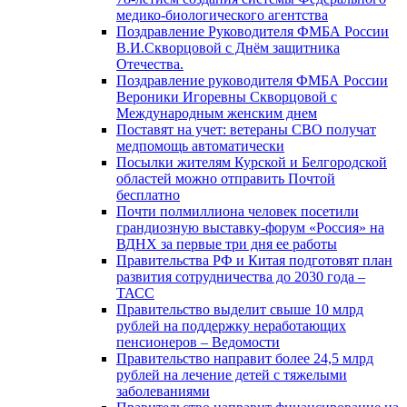
медико-биологического агентства
Поздравление Руководителя ФМБА России
В.И.Скворцовой с Днём защитника
Отечества.
Поздравление руководителя ФМБА России
Вероники Игоревны Скворцовой с
Международным женским днем
Поставят на учет: ветераны СВО получат
медпомощь автоматически
Посылки жителям Курской и Белгородской
областей можно отправить Почтой
бесплатно
Почти полмиллиона человек посетили
грандиозную выставку-форум «Россия» на
ВДНХ за первые три дня ее работы
Правительства РФ и Китая подготовят план
развития сотрудничества до 2030 года –
ТАСС
Правительство выделит свыше 10 млрд
рублей на поддержку неработающих
пенсионеров – Ведомости
Правительство направит более 24,5 млрд
рублей на лечение детей с тяжелыми
заболеваниями