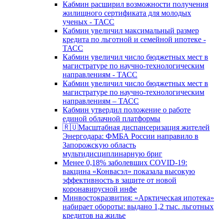
Кабмин расширил возможности получения
жилищного сертификата для молодых
ученых - ТАСС
Кабмин увеличил максимальный размер
кредита по льготной и семейной ипотеке -
ТАСС
Кабмин увеличил число бюджетных мест в
магистратуре по научно-технологическим
направлениям - ТАСС
Кабмин увеличил число бюджетных мест в
магистратуре по научно-технологическим
направлениям – ТАСС
Кабмин утвердил положение о работе
единой облачной платформы
🇷🇺Масштабная диспансеризация жителей
Энергодара: ФМБА России направило в
Запорожскую область
мультидисциплинарную бриг
Менее 0,18% заболевших COVID-19:
вакцина «Конвасэл» показала высокую
эффективность в защите от новой
коронавирусной инфе
Минвостокразвития: «Арктическая ипотека»
набирает обороты: выдано 1,2 тыс. льготных
кредитов на жилье