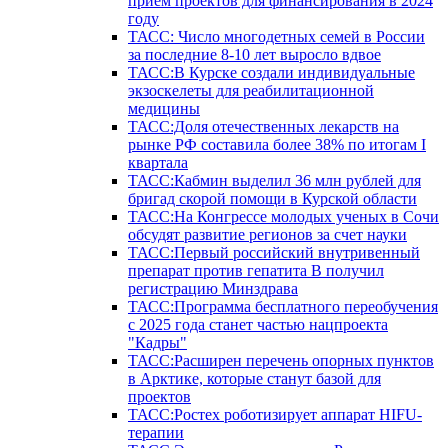
прием проектов для финансирования в 2024
году
ТАСС: Число многодетных семей в России
за последние 8-10 лет выросло вдвое
ТАСС:В Курске создали индивидуальные
экзоскелеты для реабилитационной
медицины
ТАСС:Доля отечественных лекарств на
рынке РФ составила более 38% по итогам I
квартала
ТАСС:Кабмин выделил 36 млн рублей для
бригад скорой помощи в Курской области
ТАСС:На Конгрессе молодых ученых в Сочи
обсудят развитие регионов за счет науки
ТАСС:Первый российский внутривенный
препарат против гепатита В получил
регистрацию Минздрава
ТАСС:Программа бесплатного переобучения
с 2025 года станет частью нацпроекта
"Кадры"
ТАСС:Расширен перечень опорных пунктов
в Арктике, которые станут базой для
проектов
ТАСС:Ростех роботизирует аппарат HIFU-
терапии