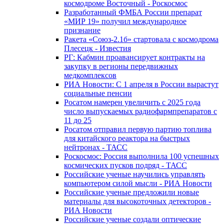
космодроме Восточный - Роскосмос
Разработанный ФМБА России препарат
«МИР 19» получил международное
признание
Ракета «Союз-2.1б» стартовала с космодрома
Плесецк - Известия
РГ: Кабмин проавансирует контракты на
закупку в регионы передвижных
медкомплексов
РИА Новости: С 1 апреля в России вырастут
социальные пенсии
Росатом намерен увеличить с 2025 года
число выпускаемых радиофармпрепаратов с
11 до 25
Росатом отправил первую партию топлива
для китайского реактора на быстрых
нейтронах - ТАСС
Роскосмос: Россия выполнила 100 успешных
космических пусков подряд - ТАСС
Российские ученые научились управлять
компьютером силой мысли - РИА Новости
Российские ученые предложили новые
материалы для высокоточных детекторов -
РИА Новости
Российские ученые создали оптические