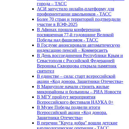
города – ТАСС
АСИ запустило онлайн-платформу для
профориентации школьников - ТАСС
Более 70 стран и территорий подтвердили
участие в ВЭФ-2025
В Афинах прошла конференция,
посвященная 77-й годовщине Великой
Победы над фашизмом - ТАСС
В Госдуме анонсировали автоматическую
индексацию пенсий – Коммерсантъ
В День воссоединения Республики Крым и
Севастополя с Российской Федерацией
Вероника Скворцова открыла памятник
святител
В единстве – сила: старт всероссийской
акции «Код донора. Защитники Отечества»
В Мариуполе начали строить жилые
микрорайоны и больницы – РИА Новости
В МГУ пройдут мероприятия
Всероссийского фестиваля НАУКА 0+
В Музее Победы подвели итоги
Всероссийской акции «Код донора.
Защитники Отечества»
В перечни "Круга добра" вошли детские
кардиологические операции - ТАСС