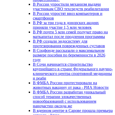
В России упростили механизм выдачи
участникам СВО техсредств реабилитации
В России упростят ввоз компьютеров и
смартфонов
В РФ за три года в донорских акциях
приняли участие 1,5 млн человек
В РФ почти 5 млн семей получат право на
маткапитал после продления программы
В РФ создали эндосистему для
протезирования поврежденных суставов
В Соцфонде рассказали о максимальном
размере пособия по беременности в 2026
году
В Сочи начинается строительство
крупнейшего в стране Федерального научно-
клинического центра спортивной медицины
и реаби
В ФМБА России протестировали на
животных вакцину от рака - РИА Новости
В ФМБА России разработан уникальный
способ терапии злокачественных
новообразований с использованием
наночастиц оксида же
В ядерном центре в Сарове прошла премьера