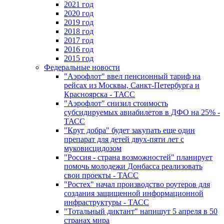
2021 год
2020 год
2019 год
2018 год
2017 год
2016 год
2015 год
Федеральные новости
"Аэрофлот" ввел пенсионный тариф на
рейсах из Москвы, Санкт-Петербурга и
Красноярска - ТАСС
"Аэрофлот" снизил стоимость
субсидируемых авиабилетов в ДФО на 25% -
ТАСС
"Круг добра" будет закупать еще один
препарат для детей двух-пяти лет с
муковисцидозом
"Россия - страна возможностей" планирует
помочь молодежи Донбасса реализовать
свои проекты - ТАСС
"Ростех" начал производство роутеров для
создания защищенной информационной
инфраструктуры - ТАСС
"Тотальный диктант" напишут 5 апреля в 50
странах мира