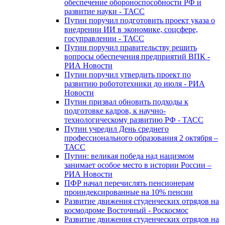
обеспечение обороноспособности РФ и
развитие науки - ТАСС
Путин поручил подготовить проект указа о
внедрении ИИ в экономике, соцсфере,
госуправлении - ТАСС
Путин поручил правительству решить
вопросы обеспечения предприятий ВПК -
РИА Новости
Путин поручил утвердить проект по
развитию робототехники до июля - РИА
Новости
Путин призвал обновить подходы к
подготовке кадров, к научно-
технологическому развитию РФ - ТАСС
Путин учредил День среднего
профессионального образования 2 октября –
ТАСС
Путин: великая победа над нацизмом
занимает особое место в истории России –
РИА Новости
ПФР начал перечислять пенсионерам
проиндексированные на 10% пенсии
Развитие движения студенческих отрядов на
космодроме Восточный - Роскосмос
Развитие движения студенческих отрядов на