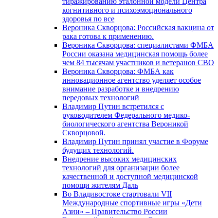
тиражированию эталонной модели Центра
когнитивного и психоэмоционального
здоровья по все
Вероника Скворцова: Российская вакцина от
рака готова к применению.
Вероника Скворцова: специалистами ФМБА
России оказана медицинская помощь более
чем 84 тысячам участников и ветеранов СВО
Вероника Скворцова: ФМБА как
инновационное агентство уделяет особое
внимание разработке и внедрению
передовых технологий
Владимир Путин встретился с
руководителем Федерального медико-
биологического агентства Вероникой
Скворцовой.
Владимир Путин принял участие в Форуме
будущих технологий.
Внедрение высоких медицинских
технологий для организации более
качественной и доступной медицинской
помощи жителям Даль
Во Владивостоке стартовали VII
Международные спортивные игры «Дети
Азии» – Правительство России