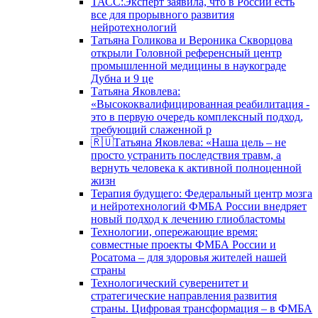
ТАСС:Эксперт заявила, что в России есть
все для прорывного развития
нейротехнологий
Татьяна Голикова и Вероника Скворцова
открыли Головной референсный центр
промышленной медицины в наукограде
Дубна и 9 це
Татьяна Яковлева:
«Высококвалифицированная реабилитация -
это в первую очередь комплексный подход,
требующий слаженной р
🇷🇺Татьяна Яковлева: «Наша цель – не
просто устранить последствия травм, а
вернуть человека к активной полноценной
жизн
Терапия будущего: Федеральный центр мозга
и нейротехнологий ФМБА России внедряет
новый подход к лечению глиобластомы
Технологии, опережающие время:
совместные проекты ФМБА России и
Росатома – для здоровья жителей нашей
страны
Технологический суверенитет и
стратегические направления развития
страны. Цифровая трансформация – в ФМБА