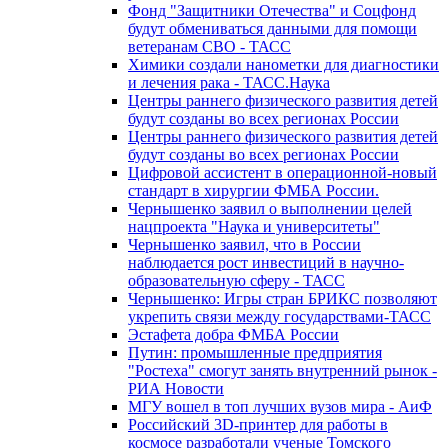
Фонд "Защитники Отечества" и Соцфонд
будут обмениваться данными для помощи
ветеранам СВО - ТАСС
Химики создали нанометки для диагностики
и лечения рака - ТАСС.Наука
Центры раннего физического развития детей
будут созданы во всех регионах России
Центры раннего физического развития детей
будут созданы во всех регионах России
Цифровой ассистент в операционной-новый
стандарт в хирургии ФМБА России.
Чернышенко заявил о выполнении целей
нацпроекта "Наука и университеты"
Чернышенко заявил, что в России
наблюдается рост инвестиций в научно-
образовательную сферу - ТАСС
Чернышенко: Игры стран БРИКС позволяют
укрепить связи между государствами-ТАСС
Эстафета добра ФМБА России
Путин: промышленные предприятия
"Ростеха" смогут занять внутренний рынок -
РИА Новости
МГУ вошел в топ лучших вузов мира - АиФ
Российский 3D-принтер для работы в
космосе разработали ученые Томского