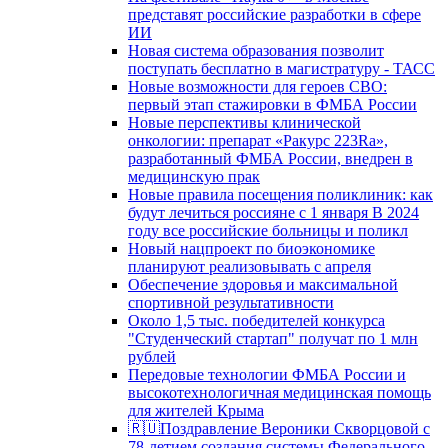
представят российские разработки в сфере
ИИ
Новая система образования позволит
поступать бесплатно в магистратуру - ТАСС
Новые возможности для героев СВО:
первый этап стажировки в ФМБА России
Новые перспективы клинической
онкологии: препарат «Ракурс 223Ra»,
разработанный ФМБА России, внедрен в
медицинскую прак
Новые правила посещения поликлиник: как
будут лечиться россияне с 1 января В 2024
году все российские больницы и поликл
Новый нацпроект по биоэкономике
планируют реализовывать с апреля
Обеспечение здоровья и максимальной
спортивной результативности
Около 1,5 тыс. победителей конкурса
"Студенческий стартап" получат по 1 млн
рублей
Передовые технологии ФМБА России и
высокотехнологичная медицинская помощь
для жителей Крыма
🇷🇺Поздравление Вероники Скворцовой с
78-летием создания системы Федерального