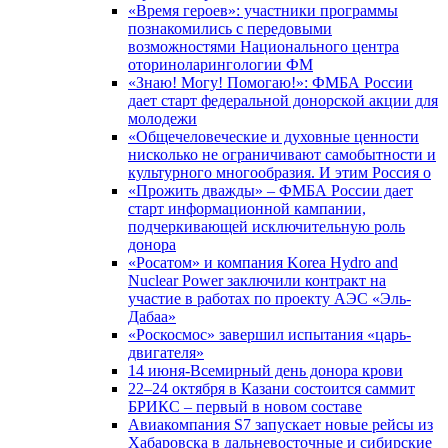
«Время героев»: участники программы
познакомились с передовыми
возможностями Национального центра
оториноларингологии ФМ
«Знаю! Могу! Помогаю!»: ФМБА России
дает старт федеральной донорской акции для
молодежи
«Общечеловеческие и духовные ценности
нисколько не ограничивают самобытности и
культурного многообразия. И этим Россия о
«Прожить дважды» – ФМБА России дает
старт информационной кампании,
подчеркивающей исключительную роль
донора
«Росатом» и компания Korea Hydro and
Nuclear Power заключили контракт на
участие в работах по проекту АЭС «Эль-
Дабаа»
«Роскосмос» завершил испытания «царь-
двигателя»
14 июня-Всемирный день донора крови
22–24 октября в Казани состоится саммит
БРИКС – первый в новом составе
Авиакомпания S7 запускает новые рейсы из
Хабаровска в дальневосточные и сибирские