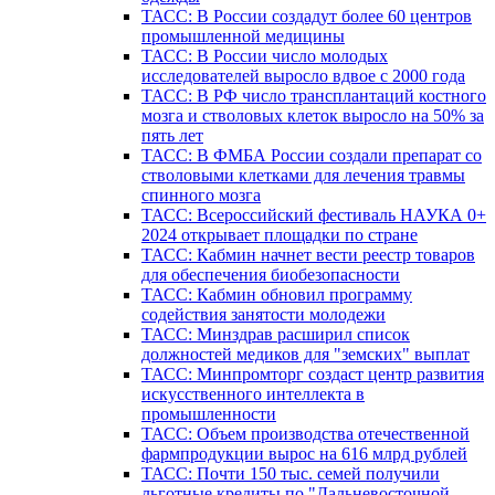
ТАСС: В России создадут более 60 центров
промышленной медицины
ТАСС: В России число молодых
исследователей выросло вдвое с 2000 года
ТАСС: В РФ число трансплантаций костного
мозга и стволовых клеток выросло на 50% за
пять лет
ТАСС: В ФМБА России создали препарат со
стволовыми клетками для лечения травмы
спинного мозга
ТАСС: Всероссийский фестиваль НАУКА 0+
2024 открывает площадки по стране
ТАСС: Кабмин начнет вести реестр товаров
для обеспечения биобезопасности
ТАСС: Кабмин обновил программу
содействия занятости молодежи
ТАСС: Минздрав расширил список
должностей медиков для "земских" выплат
ТАСС: Минпромторг создаст центр развития
искусственного интеллекта в
промышленности
ТАСС: Объем производства отечественной
фармпродукции вырос на 616 млрд рублей
ТАСС: Почти 150 тыс. семей получили
льготные кредиты по "Дальневосточной