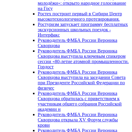
молодёжи»: открыто народное голосование
на Госу
Ростех построит первый в Сибири Центр
высокотехнологичного протезирования.
Ростуризм запускает программу бесплатных
экскурсионных школьных поездок -
Интерфакс
Руководитель ФМБА России Вероника
Скворцова
Руководитель ФМБА России Вероника
Скворцова выступила ключевым спикером
сессии «80-летие атомной промышленности.
Гордост
Руководитель ФМБА России Вероника
Скворцова выступила на заседании Совета
при Президенте Российской Федерации по
физичес
Руководитель ФМБА России Вероника
Скворцова обратилась с приветствием к
участникам общего собрания Российской
академии н
Руководитель ФМБА России Вероника
Скворцова открыла XV Форум службы
крови
Руководитель ФМБА России Вероника