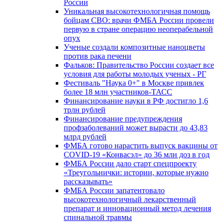
России
Уникальная высокотехнологичная помощь
бойцам СВО: врачи ФМБА России провели
первую в стране операцию неоперабельной
опух
Ученые создали композитные наноцветы
против рака печени
Фальков: Правительство России создает все
условия для работы молодых ученых - РГ
Фестиваль "Наука 0+" в Москве привлек
более 18 млн участников-ТАСС
Финансирование науки в РФ достигло 1,6
трлн рублей
Финансирование предупреждения
профзаболеваний может вырасти до 43,83
млрд рублей
ФМБА готово нарастить выпуск вакцины от
COVID-19 «Конвасэл» до 36 млн доз в год
ФМБА России дало старт спецпроекту
«Треугольнички: истории, которые нужно
рассказывать»
ФМБА России запатентовало
высокотехнологичный лекарственный
препарат и инновационный метод лечения
спинальной травмы