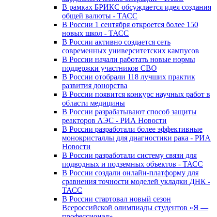
В рамках БРИКС обсуждается идея создания
общей валюты - ТАСС
В России 1 сентября откроется более 150
новых школ - ТАСС
В России активно создается сеть
современных университетских кампусов
В России начали работать новые нормы
поддержки участников СВО
В России отобрали 118 лучших практик
развития донорства
В России появится конкурс научных работ в
области медицины
В России разрабатывают способ защиты
реакторов АЭС - РИА Новости
В России разработали более эффективные
монокристаллы для диагностики рака - РИА
Новости
В России разработали систему связи для
подводных и подземных объектов - ТАСС
В России создали онлайн-платформу для
сравнения точности моделей укладки ДНК -
ТАСС
В России стартовал новый сезон
Всероссийской олимпиады студентов «Я —
профессионал»