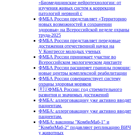
«Биомедицинские нейротехнологии: от
изучения живых систем к коррекции
патологий нервной с
ФМБА России представляет «Территорию
новых возможностей в сохранении
здоровья» на Всероссийской неделе охраны
труда-2025
ФМБА России представляет передовые
достижения отечественной науки на
V Конгрессе молодых ученых
ФМБА России принимает участие во
Всероссийском экологическом диктанте
ФМБА России расширяет границы помощи:
новые центры комплексной реабилитации
ФМБА России совершенствует систему
охраны здоровья моряков
🇷🇺ФМБА России: год стремительного
развития и значимых достижений
ФМБА: аллерговакцину уже активно вводят
пациентам.
ФМБА: аллерговакцину уже активно вводят
пациентам.
ФМБА: вакцины "КомбиМаб-1" и
"КомбиМаб-2" подавляют репликацию ВИЧ
у животных