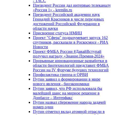
- ТАСС
Президент России дал интервью телеканалу
«Россия 1» - kremlin.ru
Президент Российской академии наук
Геннадий Красников в числе передовых
достижений Российской Федерации в
области науки
Присвоение статуса НМИЦ
Проект "Сфера" подразумевает запуск 162
спутников, рассказали в Роскосмосе - РИА
Новости
Проект ФМБА России #ДавайВступай
получил награду «Знание.Премия-2024»
Прорывные инновационные разработки в
области биотехнологий представит ФМБА
России на IV Форуме будущих технологий
Профилактика гриппа и ОРВИ
Путин заявил о формировании в мире
нового явления - биоэкономики
Путин заявил, что РФ использовала бы
малейший шанс на мирное решение в
Донбассе – Интерфакс
Путин назвал сбережение народа задачей
номер один
Путин отметил вклад атомной отрасли в