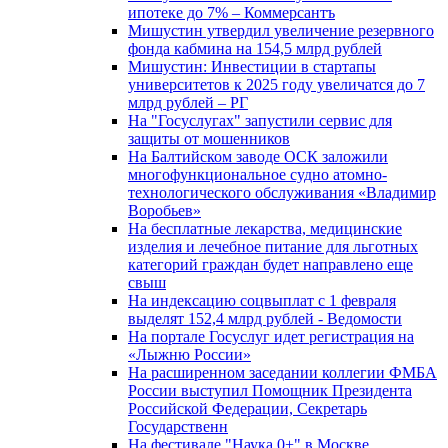
ипотеке до 7% – Коммерсантъ
Мишустин утвердил увеличение резервного
фонда кабмина на 154,5 млрд рублей
Мишустин: Инвестиции в стартапы
университетов к 2025 году увеличатся до 7
млрд рублей – РГ
На "Госуслугах" запустили сервис для
защиты от мошенников
На Балтийском заводе ОСК заложили
многофункциональное судно атомно-
технологического обслуживания «Владимир
Воробьев»
На бесплатные лекарства, медицинские
изделия и лечебное питание для льготных
категорий граждан будет направлено еще
свыш
На индексацию соцвыплат с 1 февраля
выделят 152,4 млрд рублей - Ведомости
На портале Госуслуг идет регистрация на
«Лыжню России»
На расширенном заседании коллегии ФМБА
России выступил Помощник Президента
Российской Федерации, Секретарь
Государственн
На фестивале "Наука 0+" в Москве