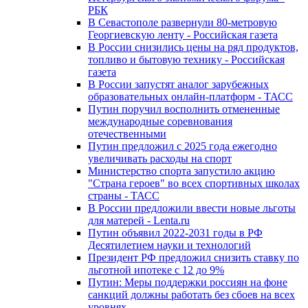
РБК
В Севастополе развернули 80-метровую
Георгиевскую ленту - Российская газета
В России снизились цены на ряд продуктов,
топливо и бытовую технику - Российская
газета
В России запустят аналог зарубежных
образовательных онлайн-платформ - ТАСС
Путин поручил восполнить отмененные
международные соревнования
отечественными
Путин предложил с 2025 года ежегодно
увеличивать расходы на спорт
Министерство спорта запустило акцию
"Страна героев" во всех спортивных школах
страны - ТАСС
В России предложили ввести новые льготы
для матерей - Lenta.ru
Путин объявил 2022-2031 годы в РФ
Десятилетием науки и технологий
Президент РФ предложил снизить ставку по
льготной ипотеке с 12 до 9%
Путин: Меры поддержки россиян на фоне
санкций должны работать без сбоев на всех
уровнях