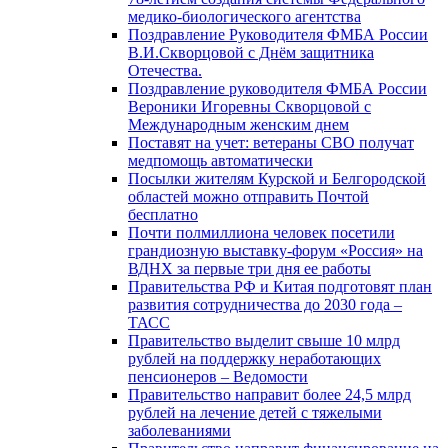
медико-биологического агентства
Поздравление Руководителя ФМБА России
В.И.Скворцовой с Днём защитника
Отечества.
Поздравление руководителя ФМБА России
Вероники Игоревны Скворцовой с
Международным женским днем
Поставят на учет: ветераны СВО получат
медпомощь автоматически
Посылки жителям Курской и Белгородской
областей можно отправить Почтой
бесплатно
Почти полмиллиона человек посетили
грандиозную выставку-форум «Россия» на
ВДНХ за первые три дня ее работы
Правительства РФ и Китая подготовят план
развития сотрудничества до 2030 года –
ТАСС
Правительство выделит свыше 10 млрд
рублей на поддержку неработающих
пенсионеров – Ведомости
Правительство направит более 24,5 млрд
рублей на лечение детей с тяжелыми
заболеваниями