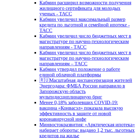
Кабмин расширил возможности получения
жилищного сертификата для молодых
ученых - ТАСС
Кабмин увеличил максимальный размер
кредита по льготной и семейной ипотеке -
ТАСС
Кабмин увеличил число бюджетных мест в
магистратуре по научно-технологическим
направлениям - ТАСС
Кабмин увеличил число бюджетных мест в
магистратуре по научно-технологическим
направлениям – ТАСС
Кабмин утвердил положение о работе
единой облачной платформы
🇷🇺Масштабная диспансеризация жителей
Энергодара: ФМБА России направило в
Запорожскую область
мультидисциплинарную бриг
Менее 0,18% заболевших COVID-19:
вакцина «Конвасэл» показала высокую
эффективность в защите от новой
коронавирусной инфе
Минвостокразвития: «Арктическая ипотека»
набирает обороты: выдано 1,2 тыс. льготных
кредитов на жилье