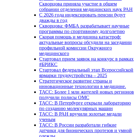
Скворцова приняла участие в общем
собрании отделения медицинских наук РАН
С 2026 года индексировать пенсии будут
дважды в год
Скворцова: ФМБА разрабатывает научные
программы по спортивному долголетию
Скорая помощь и медицина катастроф:
актуальные вопросы обсудили на заседании
профильной комиссии Окружного
медицинского
Стартовал прием заявок на конкурс в рамках
#БРИКС
Стартовал федеральный этап Всероссийской
ярмарки трудоустройства – 2025
Стратегическое развитие страны и
инновационные технологии в медицине.
ТАСС: Более 1 млн жителей новых регионов
получили полисы ОМС
ТАСС: В Петербурге открыли лабораторию
по созданию молекулярных машин
ТАСС: В РАН вручили золотые медали
ученым
ТАСС: В России разработали гибкие
датчики для бионических протезов и умной
одежды