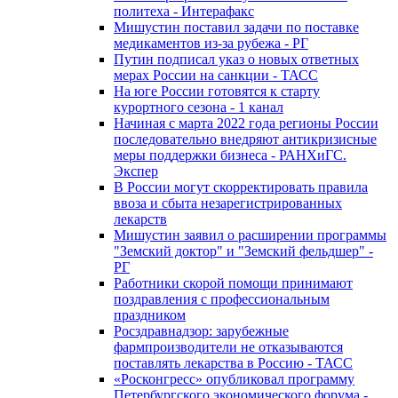
политеха - Интерафакс
Мишустин поставил задачи по поставке
медикаментов из-за рубежа - РГ
Путин подписал указ о новых ответных
мерах России на санкции - ТАСС
На юге России готовятся к старту
курортного сезона - 1 канал
Начиная с марта 2022 года регионы России
последовательно внедряют антикризисные
меры поддержки бизнеса - РАНХиГС.
Экспер
В России могут скорректировать правила
ввоза и сбыта незарегистрированных
лекарств
Мишустин заявил о расширении программы
"Земский доктор" и "Земский фельдшер" -
РГ
Работники скорой помощи принимают
поздравления с профессиональным
праздником
Росздравнадзор: зарубежные
фармпроизводители не отказываются
поставлять лекарства в Россию - ТАСС
«Росконгресс» опубликовал программу
Петербургского экономического форума -