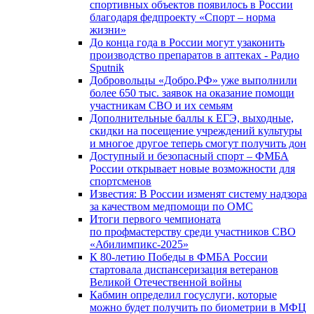
спортивных объектов появилось в России
благодаря федпроекту «Спорт – норма
жизни»
До конца года в России могут узаконить
производство препаратов в аптеках - Радио
Sputnik
Добровольцы «Добро.РФ» уже выполнили
более 650 тыс. заявок на оказание помощи
участникам СВО и их семьям
Дополнительные баллы к ЕГЭ, выходные,
скидки на посещение учреждений культуры
и многое другое теперь смогут получить дон
Доступный и безопасный спорт – ФМБА
России открывает новые возможности для
спортсменов
Известия: В России изменят систему надзора
за качеством медпомощи по ОМС
Итоги первого чемпионата
по профмастерству среди участников СВО
«Абилимпикс-2025»
К 80-летию Победы в ФМБА России
стартовала диспансеризация ветеранов
Великой Отечественной войны
Кабмин определил госуслуги, которые
можно будет получить по биометрии в МФЦ