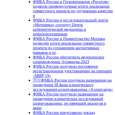
ФМБА России и Госкорпорация «Росатом»
подвели промежуточные итоги реализации
совместного проекта по улучшению качества
и
ФМБА России и исследовательский центр
«Моторика» создадут Центр
кибернетической медицины и
нейропротезирован
ФМБА России и Правительство Москвы
подводят итоги реализации совместного
проекта по сохранению когнитивных
навыков и пс
ФМБА России обеспечило медицинское
сопровождение Атомиады-2023
ФМБА России получило постоянное
регистрационное удостоверение на препарат
«МИР 19»
🇷🇺ФМБА России получило разрешение на
проведение III фазы клинического
исследования аллерговакцины «Аллергарда»
ФМБА России получило разрешение на
проведение клинических исследований
аллерговакцины, не имеющей аналогов в
мире
ФМБА России представило доклад