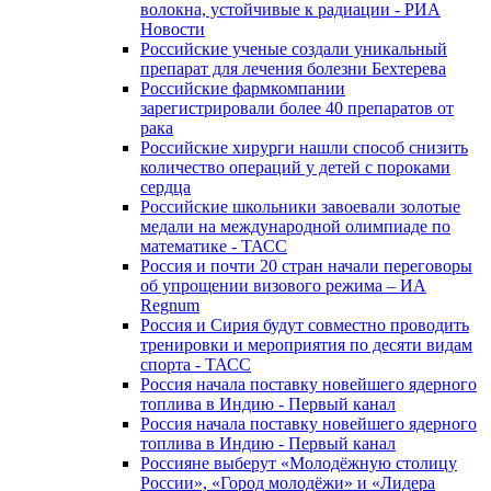
волокна, устойчивые к радиации - РИА
Новости
Российские ученые создали уникальный
препарат для лечения болезни Бехтерева
Российские фармкомпании
зарегистрировали более 40 препаратов от
рака
Российские хирурги нашли способ снизить
количество операций у детей с пороками
сердца
Российские школьники завоевали золотые
медали на международной олимпиаде по
математике - ТАСС
Россия и почти 20 стран начали переговоры
об упрощении визового режима – ИА
Regnum
Россия и Сирия будут совместно проводить
тренировки и мероприятия по десяти видам
спорта - ТАСС
Россия начала поставку новейшего ядерного
топлива в Индию - Первый канал
Россия начала поставку новейшего ядерного
топлива в Индию - Первый канал
Россияне выберут «Молодёжную столицу
России», «Город молодёжи» и «Лидера