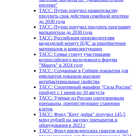
ипотеке"
ТАСС: Путин поручил правительству
продлить срок действия семейной ипотеки
до 2030 года
ТАСС: Путин поручил продлить программу
маткапитала до 2030 года
ТАСС: Российским производителям
медизделий вернут НДС за приобретение
материалов и комплектующих
ТАСС: Семьи станут участниками
всероссийского молодежного форума
"Машук" в 2024 году
ТАСС: Созданные в Сибири покрытия для
имплантов показали высокие
антибактериальные свойства
ТАСС: Спортивный марафон "Сила России"
пройдет с 1 июня по 10 августа
ТАСС: Ученые из России синтезировали
препараты, препятствующие старению
клеток
ТАСС: Фонд "Круг добра" получил 145,5
млрд рублей на закупку препаратов и
оборудования в 2023 г
ТАСС: Фонд президентских грантов начал