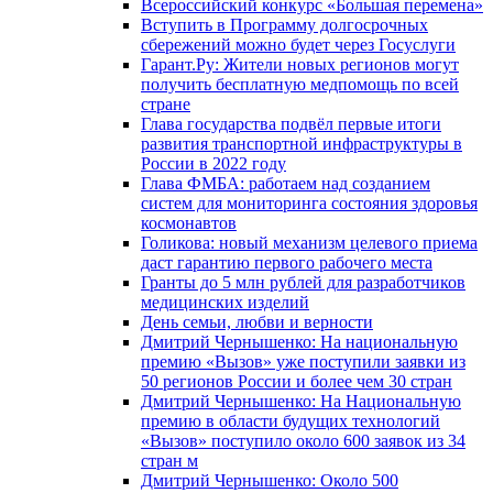
Всероссийский конкурс «Большая перемена»
Вступить в Программу долгосрочных
сбережений можно будет через Госуслуги
Гарант.Ру: Жители новых регионов могут
получить бесплатную медпомощь по всей
стране
Глава государства подвёл первые итоги
развития транспортной инфраструктуры в
России в 2022 году
Глава ФМБА: работаем над созданием
систем для мониторинга состояния здоровья
космонавтов
Голикова: новый механизм целевого приема
даст гарантию первого рабочего места
Гранты до 5 млн рублей для разработчиков
медицинских изделий
День семьи, любви и верности
Дмитрий Чернышенко: На национальную
премию «Вызов» уже поступили заявки из
50 регионов России и более чем 30 стран
Дмитрий Чернышенко: На Национальную
премию в области будущих технологий
«Вызов» поступило около 600 заявок из 34
стран м
Дмитрий Чернышенко: Около 500