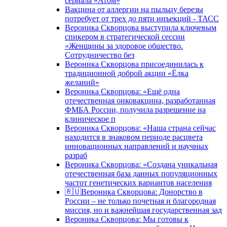
сериала «Атом»
Вакцина от аллергии на пыльцу березы
потребует от трех до пяти инъекций - ТАСС
Вероника Скворцова выступила ключевым
спикером в стратегической сессии
«Женщины за здоровое общество.
Сотрудничество без
Вероника Скворцова присоединилась к
традиционной доброй акции «Ёлка
желаний»
Вероника Скворцова: «Ещё одна
отечественная онковакцина, разработанная
ФМБА России, получила разрешение на
клиническое п
Вероника Скворцова: «Наша страна сейчас
находится в знаковом периоде расцвета
инновационных направлений и научных
разраб
Вероника Скворцова: «Создана уникальная
отечественная база данных популяционных
частот генетических вариантов населения
🇷🇺Вероника Скворцова: Донорство в
России – не только почетная и благородная
миссия, но и важнейшая государственная зад
Вероника Скворцова: Мы готовы к