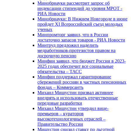
Минобрнауки рассмотрит запрос об
индексации стипендий до уровня МРОТ -
РИА Новости
Минобрнауки: В Нижнем Новгороде в июне
пройдет XI Всероссийский съезд молодых
ученых
Минпромторг заявил, что в России
достаточно запасов товаров - РИА Новости
Минтруд предложил наделить
медработников-протезистов правом на
досрочную пенсию
Минфин заявил, что бюджет России в 2023-
2025 годах обеспечит все социальные
обязательства – ТАСС
Минфин поддержал гарантирование
сбережений россиян в частных пенсионных
фондах – Коммерсантъ
Михаил Мишустин призвал активнее
внедрять и использовать отечественные
передовые разработки
Михаил Мишустин утвердил вице-
премьеров – кураторов
высокотехнологичных отраслей –
Правительство России
Мишустин снизил ставку по льготной