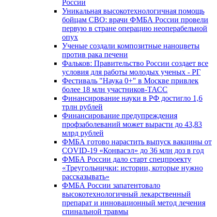
России
Уникальная высокотехнологичная помощь
бойцам СВО: врачи ФМБА России провели
первую в стране операцию неоперабельной
опух
Ученые создали композитные наноцветы
против рака печени
Фальков: Правительство России создает все
условия для работы молодых ученых - РГ
Фестиваль "Наука 0+" в Москве привлек
более 18 млн участников-ТАСС
Финансирование науки в РФ достигло 1,6
трлн рублей
Финансирование предупреждения
профзаболеваний может вырасти до 43,83
млрд рублей
ФМБА готово нарастить выпуск вакцины от
COVID-19 «Конвасэл» до 36 млн доз в год
ФМБА России дало старт спецпроекту
«Треугольнички: истории, которые нужно
рассказывать»
ФМБА России запатентовало
высокотехнологичный лекарственный
препарат и инновационный метод лечения
спинальной травмы