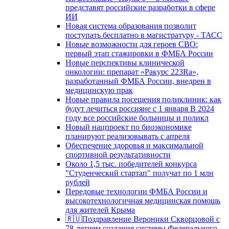
представят российские разработки в сфере
ИИ
Новая система образования позволит
поступать бесплатно в магистратуру - ТАСС
Новые возможности для героев СВО:
первый этап стажировки в ФМБА России
Новые перспективы клинической
онкологии: препарат «Ракурс 223Ra»,
разработанный ФМБА России, внедрен в
медицинскую прак
Новые правила посещения поликлиник: как
будут лечиться россияне с 1 января В 2024
году все российские больницы и поликл
Новый нацпроект по биоэкономике
планируют реализовывать с апреля
Обеспечение здоровья и максимальной
спортивной результативности
Около 1,5 тыс. победителей конкурса
"Студенческий стартап" получат по 1 млн
рублей
Передовые технологии ФМБА России и
высокотехнологичная медицинская помощь
для жителей Крыма
🇷🇺Поздравление Вероники Скворцовой с
78-летием создания системы Федерального