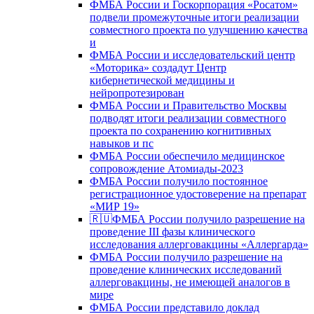
ФМБА России и Госкорпорация «Росатом»
подвели промежуточные итоги реализации
совместного проекта по улучшению качества
и
ФМБА России и исследовательский центр
«Моторика» создадут Центр
кибернетической медицины и
нейропротезирован
ФМБА России и Правительство Москвы
подводят итоги реализации совместного
проекта по сохранению когнитивных
навыков и пс
ФМБА России обеспечило медицинское
сопровождение Атомиады-2023
ФМБА России получило постоянное
регистрационное удостоверение на препарат
«МИР 19»
🇷🇺ФМБА России получило разрешение на
проведение III фазы клинического
исследования аллерговакцины «Аллергарда»
ФМБА России получило разрешение на
проведение клинических исследований
аллерговакцины, не имеющей аналогов в
мире
ФМБА России представило доклад