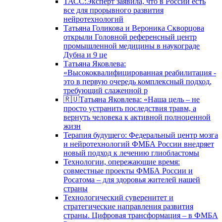
ТАСС:Эксперт заявила, что в России есть
все для прорывного развития
нейротехнологий
Татьяна Голикова и Вероника Скворцова
открыли Головной референсный центр
промышленной медицины в наукограде
Дубна и 9 це
Татьяна Яковлева:
«Высококвалифицированная реабилитация -
это в первую очередь комплексный подход,
требующий слаженной р
🇷🇺Татьяна Яковлева: «Наша цель – не
просто устранить последствия травм, а
вернуть человека к активной полноценной
жизн
Терапия будущего: Федеральный центр мозга
и нейротехнологий ФМБА России внедряет
новый подход к лечению глиобластомы
Технологии, опережающие время:
совместные проекты ФМБА России и
Росатома – для здоровья жителей нашей
страны
Технологический суверенитет и
стратегические направления развития
страны. Цифровая трансформация – в ФМБА