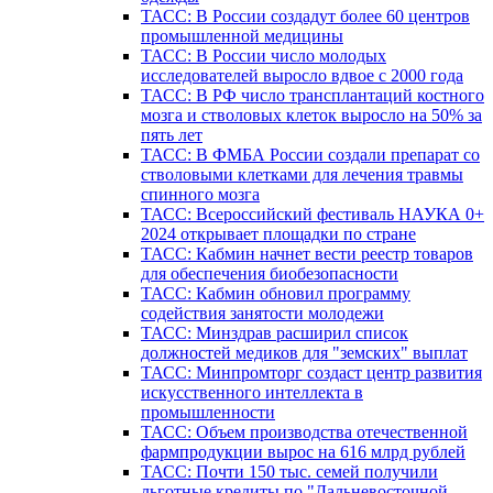
ТАСС: В России создадут более 60 центров
промышленной медицины
ТАСС: В России число молодых
исследователей выросло вдвое с 2000 года
ТАСС: В РФ число трансплантаций костного
мозга и стволовых клеток выросло на 50% за
пять лет
ТАСС: В ФМБА России создали препарат со
стволовыми клетками для лечения травмы
спинного мозга
ТАСС: Всероссийский фестиваль НАУКА 0+
2024 открывает площадки по стране
ТАСС: Кабмин начнет вести реестр товаров
для обеспечения биобезопасности
ТАСС: Кабмин обновил программу
содействия занятости молодежи
ТАСС: Минздрав расширил список
должностей медиков для "земских" выплат
ТАСС: Минпромторг создаст центр развития
искусственного интеллекта в
промышленности
ТАСС: Объем производства отечественной
фармпродукции вырос на 616 млрд рублей
ТАСС: Почти 150 тыс. семей получили
льготные кредиты по "Дальневосточной