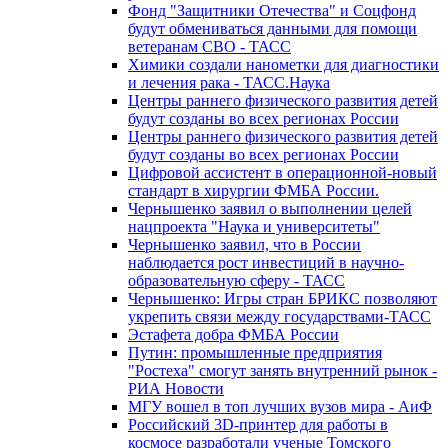
Фонд "Защитники Отечества" и Соцфонд
будут обмениваться данными для помощи
ветеранам СВО - ТАСС
Химики создали нанометки для диагностики
и лечения рака - ТАСС.Наука
Центры раннего физического развития детей
будут созданы во всех регионах России
Центры раннего физического развития детей
будут созданы во всех регионах России
Цифровой ассистент в операционной-новый
стандарт в хирургии ФМБА России.
Чернышенко заявил о выполнении целей
нацпроекта "Наука и университеты"
Чернышенко заявил, что в России
наблюдается рост инвестиций в научно-
образовательную сферу - ТАСС
Чернышенко: Игры стран БРИКС позволяют
укрепить связи между государствами-ТАСС
Эстафета добра ФМБА России
Путин: промышленные предприятия
"Ростеха" смогут занять внутренний рынок -
РИА Новости
МГУ вошел в топ лучших вузов мира - АиФ
Российский 3D-принтер для работы в
космосе разработали ученые Томского