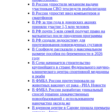
В России упростили механизм выдачи
участникам СВО техсредств реабилитации
В России упростят ввоз компьютеров и
смартфонов
В РФ за три года в донорских акциях
приняли участие 1,5 млн человек
В РФ почти 5 млн семей получат право на
маткапитал после продления программы
В РФ создали эндосистему для
протезирования поврежденных суставов
В Соцфонде рассказали о максимальном
размере пособия по беременности в 2026
году
В Сочи начинается строительство
крупнейшего в стране Федерального научно-
клинического центра спортивной медицины
и реаби
В ФМБА России протестировали на
животных вакцину от рака - РИА Новости
В ФМБА России разработан уникальный
способ терапии злокачественных
новообразований с использованием
наночастиц оксида же
В ядерном центре в Сарове прошла премьера