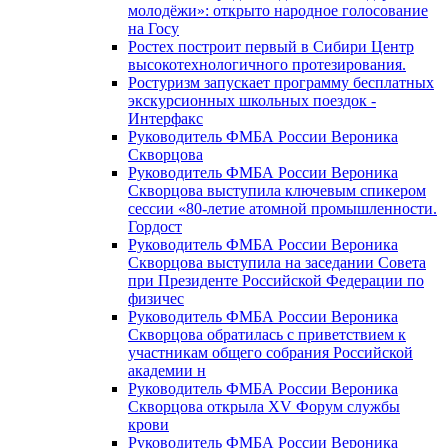
молодёжи»: открыто народное голосование
на Госу
Ростех построит первый в Сибири Центр
высокотехнологичного протезирования.
Ростуризм запускает программу бесплатных
экскурсионных школьных поездок -
Интерфакс
Руководитель ФМБА России Вероника
Скворцова
Руководитель ФМБА России Вероника
Скворцова выступила ключевым спикером
сессии «80-летие атомной промышленности.
Гордост
Руководитель ФМБА России Вероника
Скворцова выступила на заседании Совета
при Президенте Российской Федерации по
физичес
Руководитель ФМБА России Вероника
Скворцова обратилась с приветствием к
участникам общего собрания Российской
академии н
Руководитель ФМБА России Вероника
Скворцова открыла XV Форум службы
крови
Руководитель ФМБА России Вероника