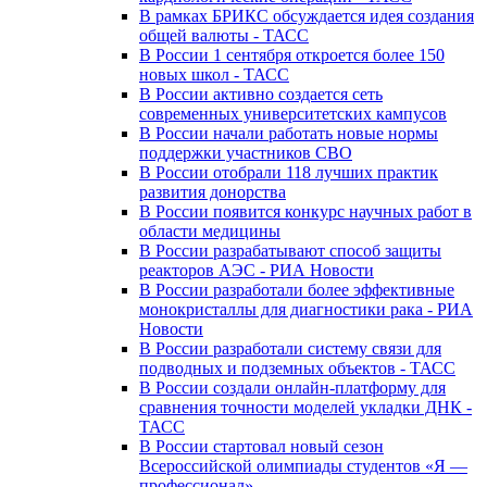
В рамках БРИКС обсуждается идея создания
общей валюты - ТАСС
В России 1 сентября откроется более 150
новых школ - ТАСС
В России активно создается сеть
современных университетских кампусов
В России начали работать новые нормы
поддержки участников СВО
В России отобрали 118 лучших практик
развития донорства
В России появится конкурс научных работ в
области медицины
В России разрабатывают способ защиты
реакторов АЭС - РИА Новости
В России разработали более эффективные
монокристаллы для диагностики рака - РИА
Новости
В России разработали систему связи для
подводных и подземных объектов - ТАСС
В России создали онлайн-платформу для
сравнения точности моделей укладки ДНК -
ТАСС
В России стартовал новый сезон
Всероссийской олимпиады студентов «Я —
профессионал»