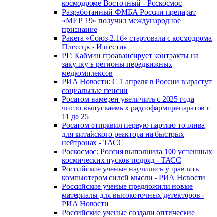
космодроме Восточный - Роскосмос
Разработанный ФМБА России препарат
«МИР 19» получил международное
признание
Ракета «Союз-2.1б» стартовала с космодрома
Плесецк - Известия
РГ: Кабмин проавансирует контракты на
закупку в регионы передвижных
медкомплексов
РИА Новости: С 1 апреля в России вырастут
социальные пенсии
Росатом намерен увеличить с 2025 года
число выпускаемых радиофармпрепаратов с
11 до 25
Росатом отправил первую партию топлива
для китайского реактора на быстрых
нейтронах - ТАСС
Роскосмос: Россия выполнила 100 успешных
космических пусков подряд - ТАСС
Российские ученые научились управлять
компьютером силой мысли - РИА Новости
Российские ученые предложили новые
материалы для высокоточных детекторов -
РИА Новости
Российские ученые создали оптические