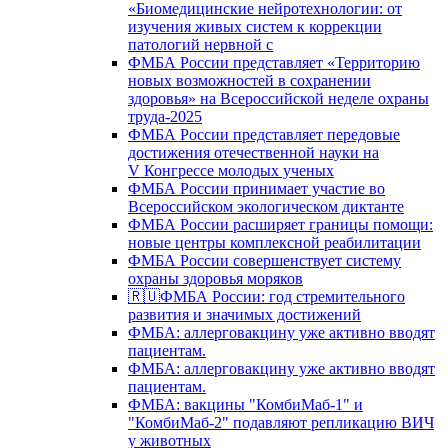
«Биомедицинские нейротехнологии: от
изучения живых систем к коррекции
патологий нервной с
ФМБА России представляет «Территорию
новых возможностей в сохранении
здоровья» на Всероссийской неделе охраны
труда-2025
ФМБА России представляет передовые
достижения отечественной науки на
V Конгрессе молодых ученых
ФМБА России принимает участие во
Всероссийском экологическом диктанте
ФМБА России расширяет границы помощи:
новые центры комплексной реабилитации
ФМБА России совершенствует систему
охраны здоровья моряков
🇷🇺ФМБА России: год стремительного
развития и значимых достижений
ФМБА: аллерговакцину уже активно вводят
пациентам.
ФМБА: аллерговакцину уже активно вводят
пациентам.
ФМБА: вакцины "КомбиМаб-1" и
"КомбиМаб-2" подавляют репликацию ВИЧ
у животных