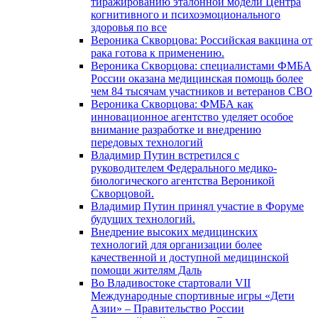
тиражированию эталонной модели Центра
когнитивного и психоэмоционального
здоровья по все
Вероника Скворцова: Российская вакцина от
рака готова к применению.
Вероника Скворцова: специалистами ФМБА
России оказана медицинская помощь более
чем 84 тысячам участников и ветеранов СВО
Вероника Скворцова: ФМБА как
инновационное агентство уделяет особое
внимание разработке и внедрению
передовых технологий
Владимир Путин встретился с
руководителем Федерального медико-
биологического агентства Вероникой
Скворцовой.
Владимир Путин принял участие в Форуме
будущих технологий.
Внедрение высоких медицинских
технологий для организации более
качественной и доступной медицинской
помощи жителям Даль
Во Владивостоке стартовали VII
Международные спортивные игры «Дети
Азии» – Правительство России