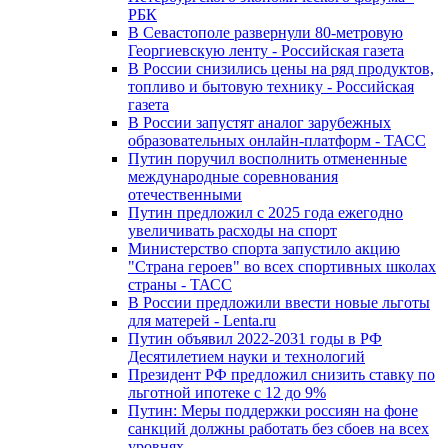
РБК
В Севастополе развернули 80-метровую
Георгиевскую ленту - Российская газета
В России снизились цены на ряд продуктов,
топливо и бытовую технику - Российская
газета
В России запустят аналог зарубежных
образовательных онлайн-платформ - ТАСС
Путин поручил восполнить отмененные
международные соревнования
отечественными
Путин предложил с 2025 года ежегодно
увеличивать расходы на спорт
Министерство спорта запустило акцию
"Страна героев" во всех спортивных школах
страны - ТАСС
В России предложили ввести новые льготы
для матерей - Lenta.ru
Путин объявил 2022-2031 годы в РФ
Десятилетием науки и технологий
Президент РФ предложил снизить ставку по
льготной ипотеке с 12 до 9%
Путин: Меры поддержки россиян на фоне
санкций должны работать без сбоев на всех
уровнях