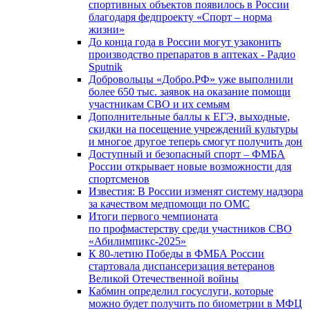
спортивных объектов появилось в России
благодаря федпроекту «Спорт – норма
жизни»
До конца года в России могут узаконить
производство препаратов в аптеках - Радио
Sputnik
Добровольцы «Добро.РФ» уже выполнили
более 650 тыс. заявок на оказание помощи
участникам СВО и их семьям
Дополнительные баллы к ЕГЭ, выходные,
скидки на посещение учреждений культуры
и многое другое теперь смогут получить дон
Доступный и безопасный спорт – ФМБА
России открывает новые возможности для
спортсменов
Известия: В России изменят систему надзора
за качеством медпомощи по ОМС
Итоги первого чемпионата
по профмастерству среди участников СВО
«Абилимпикс-2025»
К 80-летию Победы в ФМБА России
стартовала диспансеризация ветеранов
Великой Отечественной войны
Кабмин определил госуслуги, которые
можно будет получить по биометрии в МФЦ