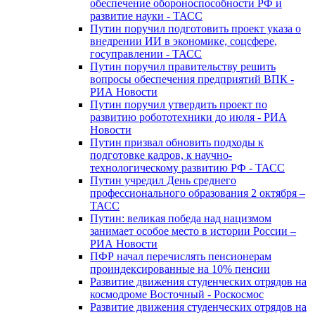
обеспечение обороноспособности РФ и
развитие науки - ТАСС
Путин поручил подготовить проект указа о
внедрении ИИ в экономике, соцсфере,
госуправлении - ТАСС
Путин поручил правительству решить
вопросы обеспечения предприятий ВПК -
РИА Новости
Путин поручил утвердить проект по
развитию робототехники до июля - РИА
Новости
Путин призвал обновить подходы к
подготовке кадров, к научно-
технологическому развитию РФ - ТАСС
Путин учредил День среднего
профессионального образования 2 октября –
ТАСС
Путин: великая победа над нацизмом
занимает особое место в истории России –
РИА Новости
ПФР начал перечислять пенсионерам
проиндексированные на 10% пенсии
Развитие движения студенческих отрядов на
космодроме Восточный - Роскосмос
Развитие движения студенческих отрядов на