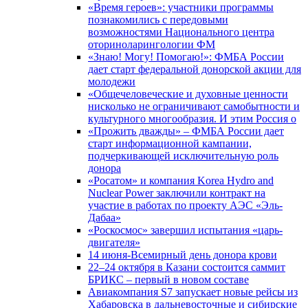
«Время героев»: участники программы
познакомились с передовыми
возможностями Национального центра
оториноларингологии ФМ
«Знаю! Могу! Помогаю!»: ФМБА России
дает старт федеральной донорской акции для
молодежи
«Общечеловеческие и духовные ценности
нисколько не ограничивают самобытности и
культурного многообразия. И этим Россия о
«Прожить дважды» – ФМБА России дает
старт информационной кампании,
подчеркивающей исключительную роль
донора
«Росатом» и компания Korea Hydro and
Nuclear Power заключили контракт на
участие в работах по проекту АЭС «Эль-
Дабаа»
«Роскосмос» завершил испытания «царь-
двигателя»
14 июня-Всемирный день донора крови
22–24 октября в Казани состоится саммит
БРИКС – первый в новом составе
Авиакомпания S7 запускает новые рейсы из
Хабаровска в дальневосточные и сибирские