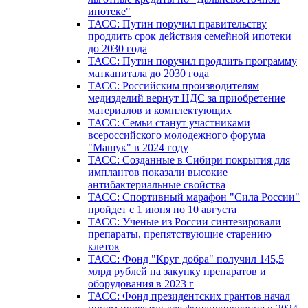
ипотеке"
ТАСС: Путин поручил правительству
продлить срок действия семейной ипотеки
до 2030 года
ТАСС: Путин поручил продлить программу
маткапитала до 2030 года
ТАСС: Российским производителям
медизделий вернут НДС за приобретение
материалов и комплектующих
ТАСС: Семьи станут участниками
всероссийского молодежного форума
"Машук" в 2024 году
ТАСС: Созданные в Сибири покрытия для
имплантов показали высокие
антибактериальные свойства
ТАСС: Спортивный марафон "Сила России"
пройдет с 1 июня по 10 августа
ТАСС: Ученые из России синтезировали
препараты, препятствующие старению
клеток
ТАСС: Фонд "Круг добра" получил 145,5
млрд рублей на закупку препаратов и
оборудования в 2023 г
ТАСС: Фонд президентских грантов начал