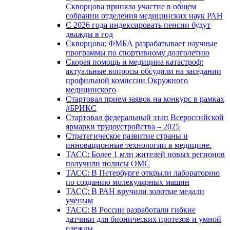
Скворцова приняла участие в общем
собрании отделения медицинских наук РАН
С 2026 года индексировать пенсии будут
дважды в год
Скворцова: ФМБА разрабатывает научные
программы по спортивному долголетию
Скорая помощь и медицина катастроф:
актуальные вопросы обсудили на заседании
профильной комиссии Окружного
медицинского
Стартовал прием заявок на конкурс в рамках
#БРИКС
Стартовал федеральный этап Всероссийской
ярмарки трудоустройства – 2025
Стратегическое развитие страны и
инновационные технологии в медицине.
ТАСС: Более 1 млн жителей новых регионов
получили полисы ОМС
ТАСС: В Петербурге открыли лабораторию
по созданию молекулярных машин
ТАСС: В РАН вручили золотые медали
ученым
ТАСС: В России разработали гибкие
датчики для бионических протезов и умной
одежды