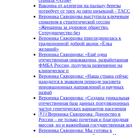
сериала «Атом»
Вакцина от аллергии на пыльцу березы
потребует от трех до пяти инъекций - ТАСС
Вероника Скворцова выступила ключевым
спикером в стратегической сессии
«Женщины за здоровое общество.
Сотрудничество без
Вероника Скворцова присоединилась к
традиционной доброй акции «Ёлка
желаний»
Вероника Скворцова: «Ещё одна
отечественная онковакцина, разработанная
ФМБА России, получила разрешение на
клиническое п
Вероника Скворцова: «Наша страна сейчас
находится в знаковом периоде расцвета
инновационных направлений и научных
разраб
Вероника Скворцова: «Создана уникальная
отечественная база данных популяционных
частот генетических вариантов населения
🇷🇺Вероника Скворцова: Донорство в
России – не только почетная и благородная
миссия, но и важнейшая государственная зад
Вероника Скворцова: Мы готовы к