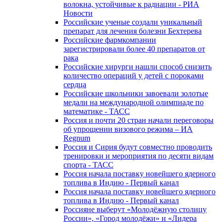
волокна, устойчивые к радиации - РИА
Новости
Российские ученые создали уникальный
препарат для лечения болезни Бехтерева
Российские фармкомпании
зарегистрировали более 40 препаратов от
рака
Российские хирурги нашли способ снизить
количество операций у детей с пороками
сердца
Российские школьники завоевали золотые
медали на международной олимпиаде по
математике - ТАСС
Россия и почти 20 стран начали переговоры
об упрощении визового режима – ИА
Regnum
Россия и Сирия будут совместно проводить
тренировки и мероприятия по десяти видам
спорта - ТАСС
Россия начала поставку новейшего ядерного
топлива в Индию - Первый канал
Россия начала поставку новейшего ядерного
топлива в Индию - Первый канал
Россияне выберут «Молодёжную столицу
России», «Город молодёжи» и «Лидера