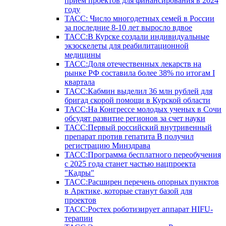
прием проектов для финансирования в 2024
году
ТАСС: Число многодетных семей в России
за последние 8-10 лет выросло вдвое
ТАСС:В Курске создали индивидуальные
экзоскелеты для реабилитационной
медицины
ТАСС:Доля отечественных лекарств на
рынке РФ составила более 38% по итогам I
квартала
ТАСС:Кабмин выделил 36 млн рублей для
бригад скорой помощи в Курской области
ТАСС:На Конгрессе молодых ученых в Сочи
обсудят развитие регионов за счет науки
ТАСС:Первый российский внутривенный
препарат против гепатита В получил
регистрацию Минздрава
ТАСС:Программа бесплатного переобучения
с 2025 года станет частью нацпроекта
"Кадры"
ТАСС:Расширен перечень опорных пунктов
в Арктике, которые станут базой для
проектов
ТАСС:Ростех роботизирует аппарат HIFU-
терапии