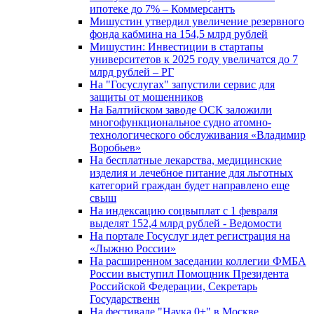
ипотеке до 7% – Коммерсантъ
Мишустин утвердил увеличение резервного
фонда кабмина на 154,5 млрд рублей
Мишустин: Инвестиции в стартапы
университетов к 2025 году увеличатся до 7
млрд рублей – РГ
На "Госуслугах" запустили сервис для
защиты от мошенников
На Балтийском заводе ОСК заложили
многофункциональное судно атомно-
технологического обслуживания «Владимир
Воробьев»
На бесплатные лекарства, медицинские
изделия и лечебное питание для льготных
категорий граждан будет направлено еще
свыш
На индексацию соцвыплат с 1 февраля
выделят 152,4 млрд рублей - Ведомости
На портале Госуслуг идет регистрация на
«Лыжню России»
На расширенном заседании коллегии ФМБА
России выступил Помощник Президента
Российской Федерации, Секретарь
Государственн
На фестивале "Наука 0+" в Москве