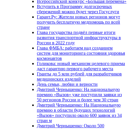
Всероссийский конкурс «Большая перемена»
Вступить в Программу долгосрочных
сбережений можно будет через Госуслуги
Гарант.Ру: Жители новых регионов могут
получить бесплатную медпомощь по всей
стране
Глава государства подвёл первые итоги
развития транспортной инфраструктуры в
России в 2022 году
Глава ФМБА: работаем над созданием
систем для мониторинга состояния здоровья
космонавтов
Голикова: новый механизм целевого приема
даст гарантию первого рабочего места
Гранты до 5 млн рублей для разработчиков
медицинских изделий
День семьи, любви и верности
Дмитрий Чернышенко: На национальную
премию «Вызов» уже поступили заявки из
50 регионов России и более чем 30 стран
Дмитрий Чернышенко: На Национальную
премию в области будущих технологий
«Вызов» поступило около 600 заявок из 34
стран м
Дмитрий Чернышенко: Около 500