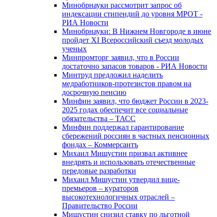
Минобрнауки рассмотрит запрос об
индексации стипендий до уровня МРОТ -
РИА Новости
Минобрнауки: В Нижнем Новгороде в июне
пройдет XI Всероссийский съезд молодых
ученых
Минпромторг заявил, что в России
достаточно запасов товаров - РИА Новости
Минтруд предложил наделить
медработников-протезистов правом на
досрочную пенсию
Минфин заявил, что бюджет России в 2023-
2025 годах обеспечит все социальные
обязательства – ТАСС
Минфин поддержал гарантирование
сбережений россиян в частных пенсионных
фондах – Коммерсантъ
Михаил Мишустин призвал активнее
внедрять и использовать отечественные
передовые разработки
Михаил Мишустин утвердил вице-
премьеров – кураторов
высокотехнологичных отраслей –
Правительство России
Мишустин снизил ставку по льготной