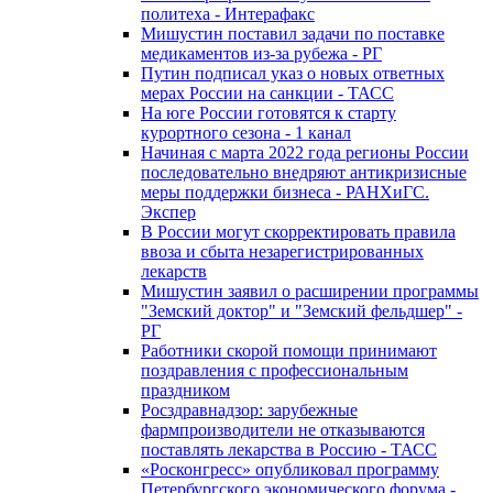
политеха - Интерафакс
Мишустин поставил задачи по поставке
медикаментов из-за рубежа - РГ
Путин подписал указ о новых ответных
мерах России на санкции - ТАСС
На юге России готовятся к старту
курортного сезона - 1 канал
Начиная с марта 2022 года регионы России
последовательно внедряют антикризисные
меры поддержки бизнеса - РАНХиГС.
Экспер
В России могут скорректировать правила
ввоза и сбыта незарегистрированных
лекарств
Мишустин заявил о расширении программы
"Земский доктор" и "Земский фельдшер" -
РГ
Работники скорой помощи принимают
поздравления с профессиональным
праздником
Росздравнадзор: зарубежные
фармпроизводители не отказываются
поставлять лекарства в Россию - ТАСС
«Росконгресс» опубликовал программу
Петербургского экономического форума -