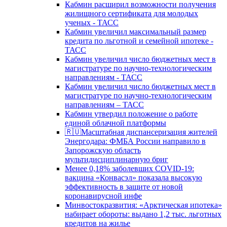
Кабмин расширил возможности получения
жилищного сертификата для молодых
ученых - ТАСС
Кабмин увеличил максимальный размер
кредита по льготной и семейной ипотеке -
ТАСС
Кабмин увеличил число бюджетных мест в
магистратуре по научно-технологическим
направлениям - ТАСС
Кабмин увеличил число бюджетных мест в
магистратуре по научно-технологическим
направлениям – ТАСС
Кабмин утвердил положение о работе
единой облачной платформы
🇷🇺Масштабная диспансеризация жителей
Энергодара: ФМБА России направило в
Запорожскую область
мультидисциплинарную бриг
Менее 0,18% заболевших COVID-19:
вакцина «Конвасэл» показала высокую
эффективность в защите от новой
коронавирусной инфе
Минвостокразвития: «Арктическая ипотека»
набирает обороты: выдано 1,2 тыс. льготных
кредитов на жилье