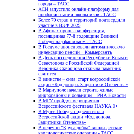
города – ТАСС
АСИ запустило онлайн-платформу для
профориентации школьников - ТАСС
Более 70 стран и территорий подтвердили
участие в ВЭФ-2025
В Афинах прошла конференция,
посвященная 77-й годовщине Великой
Победы над фашизмом - ТАСС
В Госдуме анонсировали автоматическую
индексацию пенсий – Коммерсантъ
В День воссоединения Республики Крым и
Севастополя с Российской Федерацией
Вероника Скворцова открыла памятник
святител
В единстве – сила: старт всероссийской
акции «Код донора. Защитники Отечества»
В Мариуполе начали строить жилые
микрорайоны и больницы – РИА Новости
В МГУ пройдут мероприятия
Всероссийского фестиваля НАУКА 0+
В Музее Победы подвели итоги
Всероссийской акции «Код донора.
Защитники Отечества»
В перечни "Круга добра" вошли детские
кардиологические операции - ТАСС