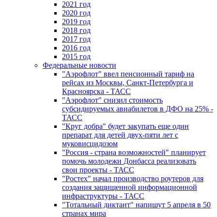
2021 год
2020 год
2019 год
2018 год
2017 год
2016 год
2015 год
Федеральные новости
"Аэрофлот" ввел пенсионный тариф на
рейсах из Москвы, Санкт-Петербурга и
Красноярска - ТАСС
"Аэрофлот" снизил стоимость
субсидируемых авиабилетов в ДФО на 25% -
ТАСС
"Круг добра" будет закупать еще один
препарат для детей двух-пяти лет с
муковисцидозом
"Россия - страна возможностей" планирует
помочь молодежи Донбасса реализовать
свои проекты - ТАСС
"Ростех" начал производство роутеров для
создания защищенной информационной
инфраструктуры - ТАСС
"Тотальный диктант" напишут 5 апреля в 50
странах мира