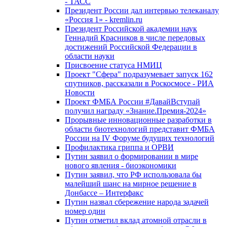
- ТАСС
Президент России дал интервью телеканалу
«Россия 1» - kremlin.ru
Президент Российской академии наук
Геннадий Красников в числе передовых
достижений Российской Федерации в
области науки
Присвоение статуса НМИЦ
Проект "Сфера" подразумевает запуск 162
спутников, рассказали в Роскосмосе - РИА
Новости
Проект ФМБА России #ДавайВступай
получил награду «Знание.Премия-2024»
Прорывные инновационные разработки в
области биотехнологий представит ФМБА
России на IV Форуме будущих технологий
Профилактика гриппа и ОРВИ
Путин заявил о формировании в мире
нового явления - биоэкономики
Путин заявил, что РФ использовала бы
малейший шанс на мирное решение в
Донбассе – Интерфакс
Путин назвал сбережение народа задачей
номер один
Путин отметил вклад атомной отрасли в