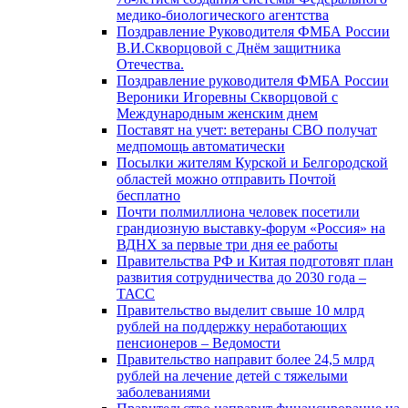
медико-биологического агентства
Поздравление Руководителя ФМБА России
В.И.Скворцовой с Днём защитника
Отечества.
Поздравление руководителя ФМБА России
Вероники Игоревны Скворцовой с
Международным женским днем
Поставят на учет: ветераны СВО получат
медпомощь автоматически
Посылки жителям Курской и Белгородской
областей можно отправить Почтой
бесплатно
Почти полмиллиона человек посетили
грандиозную выставку-форум «Россия» на
ВДНХ за первые три дня ее работы
Правительства РФ и Китая подготовят план
развития сотрудничества до 2030 года –
ТАСС
Правительство выделит свыше 10 млрд
рублей на поддержку неработающих
пенсионеров – Ведомости
Правительство направит более 24,5 млрд
рублей на лечение детей с тяжелыми
заболеваниями